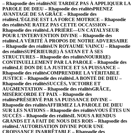
– Rhapsodie des réalités
NE TARDEZ PAS À APPLIQUER LA
PAROLE DE DIEU – Rhapsodie des réalités
PRENEZ
AVANTAGE DE SA GRÂCE – Rhapsodie des
réalités
L’ÉGLISE EST LA FORCE MOTRICE – Rhapsodie
des réalités
NE RATEZ PAS CETTE OCCASSION –
Rhapsodie des réalités
LA PRIÈRE—UN CATALYSEUR
POUR L’INTERVENTION DIVINE – Rhapsodie des
réalités
LA VÉRITÉ À PROPOS DE NOTRE ADVERSAIRE
– Rhapsodie des réalités
UN ROYAUME VAINCU – Rhapsodie
des réalités
SUPÉRIEUR(E) À SATAN ET À SES
STRUCTURES – Rhapsodie des réalités
NOURRI(E)
CONTINUELLEMENT PAR LA PAROLE – Rhapsodie des
réalités
LE DON DE LA JUSTICE ET SA PUISSANCE –
Rhapsodie des réalités
COMPRENDRE LA VÉRITABLE
JUSTICE – Rhapsodie des réalités
LA BONTÉ DE DIEU –
Rhapsodie des réalités
SUCCÈS, VICTOIRE ET
AUGMENTATION – Rhapsodie des réalités
GRÂCE,
MISÉRICORDE ET PAIX – Rhapsodie des
réalités
PRÉSERVÉ PAR SA PUISSANCE DIVINE –
Rhapsodie des réalités
AFFIRMEZ LA PAROLE DE DIEU
SUR LES NATIONS – Rhapsodie des réalités
VOUS ÊTES UN
SUCCÈS – Rhapsodie des réalités
IL NOUS A RENDUS
GRANDS ET A FAIT DE NOUS DES ROIS – Rhapsodie des
réalités
L’AUTORISATION DIVINE POUR UNE
CROISSANCE INARRÊTABLE – Rhapsodie des