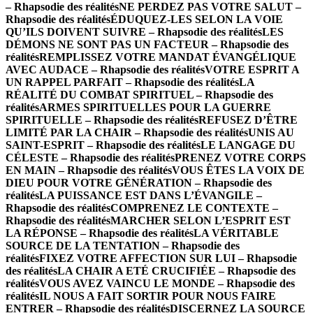
– Rhapsodie des réalités
NE PERDEZ PAS VOTRE SALUT –
Rhapsodie des réalités
ÉDUQUEZ-LES SELON LA VOIE
QU’ILS DOIVENT SUIVRE – Rhapsodie des réalités
LES
DÉMONS NE SONT PAS UN FACTEUR – Rhapsodie des
réalités
REMPLISSEZ VOTRE MANDAT ÉVANGÉLIQUE
AVEC AUDACE – Rhapsodie des réalités
VOTRE ESPRIT A
UN RAPPEL PARFAIT – Rhapsodie des réalités
LA
RÉALITÉ DU COMBAT SPIRITUEL – Rhapsodie des
réalités
ARMES SPIRITUELLES POUR LA GUERRE
SPIRITUELLE – Rhapsodie des réalités
REFUSEZ D’ÊTRE
LIMITÉ PAR LA CHAIR – Rhapsodie des réalités
UNIS AU
SAINT-ESPRIT – Rhapsodie des réalités
LE LANGAGE DU
CÉLESTE – Rhapsodie des réalités
PRENEZ VOTRE CORPS
EN MAIN – Rhapsodie des réalités
VOUS ÊTES LA VOIX DE
DIEU POUR VOTRE GÉNÉRATION – Rhapsodie des
réalités
LA PUISSANCE EST DANS L’ÉVANGILE –
Rhapsodie des réalités
COMPRENEZ LE CONTEXTE –
Rhapsodie des réalités
MARCHER SELON L’ESPRIT EST
LA RÉPONSE – Rhapsodie des réalités
LA VÉRITABLE
SOURCE DE LA TENTATION – Rhapsodie des
réalités
FIXEZ VOTRE AFFECTION SUR LUI – Rhapsodie
des réalités
LA CHAIR A ETÉ CRUCIFIÉE – Rhapsodie des
réalités
VOUS AVEZ VAINCU LE MONDE – Rhapsodie des
réalités
IL NOUS A FAIT SORTIR POUR NOUS FAIRE
ENTRER – Rhapsodie des réalités
DISCERNEZ LA SOURCE