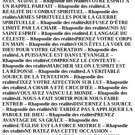
AVEC AUDACE – Rhapsodie des réalités
VOTRE ESPRIT A
UN RAPPEL PARFAIT – Rhapsodie des réalités
LA
RÉALITÉ DU COMBAT SPIRITUEL – Rhapsodie des
réalités
ARMES SPIRITUELLES POUR LA GUERRE
SPIRITUELLE – Rhapsodie des réalités
REFUSEZ D’ÊTRE
LIMITÉ PAR LA CHAIR – Rhapsodie des réalités
UNIS AU
SAINT-ESPRIT – Rhapsodie des réalités
LE LANGAGE DU
CÉLESTE – Rhapsodie des réalités
PRENEZ VOTRE CORPS
EN MAIN – Rhapsodie des réalités
VOUS ÊTES LA VOIX DE
DIEU POUR VOTRE GÉNÉRATION – Rhapsodie des
réalités
LA PUISSANCE EST DANS L’ÉVANGILE –
Rhapsodie des réalités
COMPRENEZ LE CONTEXTE –
Rhapsodie des réalités
MARCHER SELON L’ESPRIT EST
LA RÉPONSE – Rhapsodie des réalités
LA VÉRITABLE
SOURCE DE LA TENTATION – Rhapsodie des
réalités
FIXEZ VOTRE AFFECTION SUR LUI – Rhapsodie
des réalités
LA CHAIR A ETÉ CRUCIFIÉE – Rhapsodie des
réalités
VOUS AVEZ VAINCU LE MONDE – Rhapsodie des
réalités
IL NOUS A FAIT SORTIR POUR NOUS FAIRE
ENTRER – Rhapsodie des réalités
DISCERNEZ LA SOURCE
– Rhapsodie des réalités
NE TARDEZ PAS À APPLIQUER LA
PAROLE DE DIEU – Rhapsodie des réalités
PRENEZ
AVANTAGE DE SA GRÂCE – Rhapsodie des
réalités
L’ÉGLISE EST LA FORCE MOTRICE – Rhapsodie
des réalités
NE RATEZ PAS CETTE OCCASSION –