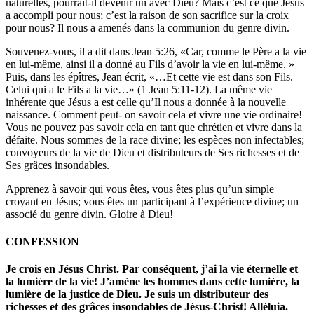
naturelles, pourrait-il devenir un avec Dieu? Mais c’est ce que Jésus
a accompli pour nous; c’est la raison de son sacrifice sur la croix
pour nous? Il nous a amenés dans la communion du genre divin.
Souvenez-vous, il a dit dans Jean 5:26, «Car, comme le Père a la vie
en lui-même, ainsi il a donné au Fils d’avoir la vie en lui-même. »
Puis, dans les épîtres, Jean écrit, «…Et cette vie est dans son Fils.
Celui qui a le Fils a la vie…» (1 Jean 5:11-12). La même vie
inhérente que Jésus a est celle qu’Il nous a donnée à la nouvelle
naissance. Comment peut- on savoir cela et vivre une vie ordinaire!
Vous ne pouvez pas savoir cela en tant que chrétien et vivre dans la
défaite. Nous sommes de la race divine; les espèces non infectables;
convoyeurs de la vie de Dieu et distributeurs de Ses richesses et de
Ses grâces insondables.
Apprenez à savoir qui vous êtes, vous êtes plus qu’un simple
croyant en Jésus; vous êtes un participant à l’expérience divine; un
associé du genre divin. Gloire à Dieu!
CONFESSION
Je crois en Jésus Christ. Par conséquent, j’ai la vie éternelle et
la lumière de la vie! J’amène les hommes dans cette lumière, la
lumière de la justice de Dieu. Je suis un distributeur des
richesses et des grâces insondables de Jésus-Christ! Alléluia.