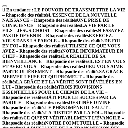
En tendance :
LE POUVOIR DE TRANSMETTRE LA VIE
– Rhapsodie des réalités
L’ESSENCE DE LA NOUVELLE
NAISSANCE – Rhapsodie des réalités
UNE PRISE DE
CONSCIENCE – Rhapsodie des réalités
LA VIE PAR LE
FILS – JÉSUS-CHRIST – Rhapsodie des réalités
N’ESSAYEZ
PAS DE DEVENIR – Rhapsodie des réalités
EXERCEZ-
VOUS DANS LA PAROLE – Rhapsodie des réalités
DE FOI
EN FOI – Rhapsodie des réalités
UTILISEZ CE QUE VOUS
AVEZ – Rhapsodie des réalités
NOTRE INFORMATEUR EN
CHEF – Rhapsodie des réalités
LA RÉALITÉ DE SA
BIENVEILLANCE – Rhapsodie des réalités
IL EST EN VOUS
ET AVEC VOUS – Rhapsodie des réalités
DIEU VOUS AIME
PARTICULIÈREMENT – Rhapsodie des réalités
SA GRÂCE
MERVEILLEUSE ET QUI PROMEUT – Rhapsodie des
réalités
LA GRÂCE ET LA VÉRITÉ SONT RÉVÉLÉES EN
LUI – Rhapsodie des réalités
TROIS PROVISIONS
ESSENTIELLES POUR LE CHEMIN DE LA VIE –
Rhapsodie des réalités
BÂTI POUR LE SUCCÈS PAR LA
PAROLE – Rhapsodie des réalités
DESTINÉE DIVINE –
Rhapsodie des réalités
LE PHÉNOMÈNE DU SALUT –
Rhapsodie des réalités
LA JUSTICE PAR LA FOI – Rhapsodie
des réalités
CE QU’EST VÉRITABLEMENT L’ÉVANGILE –
Rhapsodie des réalités
NOTRE FOI MUTUELLE – Rhapsodie