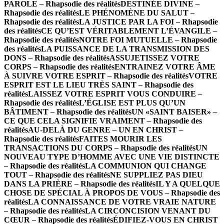
PAROLE – Rhapsodie des réalités
DESTINÉE DIVINE –
Rhapsodie des réalités
LE PHÉNOMÈNE DU SALUT –
Rhapsodie des réalités
LA JUSTICE PAR LA FOI – Rhapsodie
des réalités
CE QU’EST VÉRITABLEMENT L’ÉVANGILE –
Rhapsodie des réalités
NOTRE FOI MUTUELLE – Rhapsodie
des réalités
LA PUISSANCE DE LA TRANSMISSION DES
DONS – Rhapsodie des réalités
ASSUJETISSEZ VOTRE
CORPS – Rhapsodie des réalités
ENTRAINEZ VOTRE ÂME
À SUIVRE VOTRE ESPRIT – Rhapsodie des réalités
VOTRE
ESPRIT EST LE LIEU TRÈS SAINT – Rhapsodie des
réalités
LAISSEZ VOTRE ESPRIT VOUS CONDUIRE –
Rhapsodie des réalités
L’ÉGLISE EST PLUS QU’UN
BÂTIMENT – Rhapsodie des réalités
UN «SAINT BAISER» –
CE QUE CELA SIGNIFIE VRAIMENT – Rhapsodie des
réalités
AU-DELÀ DU GENRE – UN EN CHRIST –
Rhapsodie des réalités
FAITES MOURIR LES
TRANSACTIONS DU CORPS – Rhapsodie des réalités
UN
NOUVEAU TYPE D’HOMME AVEC UNE VIE DISTINCTE
– Rhapsodie des réalités
LA COMMUNION QUI CHANGE
TOUT – Rhapsodie des réalités
NE SUPPLIEZ PAS DIEU
DANS LA PRIÈRE – Rhapsodie des réalités
IL Y A QUELQUE
CHOSE DE SPÉCIAL À PROPOS DE VOUS – Rhapsodie des
réalités
LA CONNAISSANCE DE VOTRE VRAIE NATURE
– Rhapsodie des réalités
LA CIRCONCISION VENANT DU
CŒUR – Rhapsodie des réalités
ÉDIFIEZ-VOUS EN CHRIST