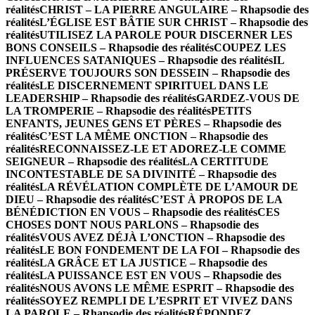
réalités
CHRIST – LA PIERRE ANGULAIRE – Rhapsodie des
réalités
L’ÉGLISE EST BÂTIE SUR CHRIST – Rhapsodie des
réalités
UTILISEZ LA PAROLE POUR DISCERNER LES
BONS CONSEILS – Rhapsodie des réalités
COUPEZ LES
INFLUENCES SATANIQUES – Rhapsodie des réalités
IL
PRÉSERVE TOUJOURS SON DESSEIN – Rhapsodie des
réalités
LE DISCERNEMENT SPIRITUEL DANS LE
LEADERSHIP – Rhapsodie des réalités
GARDEZ-VOUS DE
LA TROMPERIE – Rhapsodie des réalités
PETITS
ENFANTS, JEUNES GENS ET PÈRES – Rhapsodie des
réalités
C’EST LA MÊME ONCTION – Rhapsodie des
réalités
RECONNAISSEZ-LE ET ADOREZ-LE COMME
SEIGNEUR – Rhapsodie des réalités
LA CERTITUDE
INCONTESTABLE DE SA DIVINITÉ – Rhapsodie des
réalités
LA RÉVÉLATION COMPLÈTE DE L’AMOUR DE
DIEU – Rhapsodie des réalités
C’EST À PROPOS DE LA
BÉNÉDICTION EN VOUS – Rhapsodie des réalités
CES
CHOSES DONT NOUS PARLONS – Rhapsodie des
réalités
VOUS AVEZ DÉJÀ L’ONCTION – Rhapsodie des
réalités
LE BON FONDEMENT DE LA FOI – Rhapsodie des
réalités
LA GRÂCE ET LA JUSTICE – Rhapsodie des
réalités
LA PUISSANCE EST EN VOUS – Rhapsodie des
réalités
NOUS AVONS LE MÊME ESPRIT – Rhapsodie des
réalités
SOYEZ REMPLI DE L’ESPRIT ET VIVEZ DANS
LA PAROLE – Rhapsodie des réalités
RÉPONDEZ