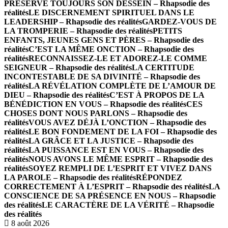
PRÉSERVE TOUJOURS SON DESSEIN – Rhapsodie des
réalités
LE DISCERNEMENT SPIRITUEL DANS LE
LEADERSHIP – Rhapsodie des réalités
GARDEZ-VOUS DE
LA TROMPERIE – Rhapsodie des réalités
PETITS
ENFANTS, JEUNES GENS ET PÈRES – Rhapsodie des
réalités
C’EST LA MÊME ONCTION – Rhapsodie des
réalités
RECONNAISSEZ-LE ET ADOREZ-LE COMME
SEIGNEUR – Rhapsodie des réalités
LA CERTITUDE
INCONTESTABLE DE SA DIVINITÉ – Rhapsodie des
réalités
LA RÉVÉLATION COMPLÈTE DE L’AMOUR DE
DIEU – Rhapsodie des réalités
C’EST À PROPOS DE LA
BÉNÉDICTION EN VOUS – Rhapsodie des réalités
CES
CHOSES DONT NOUS PARLONS – Rhapsodie des
réalités
VOUS AVEZ DÉJÀ L’ONCTION – Rhapsodie des
réalités
LE BON FONDEMENT DE LA FOI – Rhapsodie des
réalités
LA GRÂCE ET LA JUSTICE – Rhapsodie des
réalités
LA PUISSANCE EST EN VOUS – Rhapsodie des
réalités
NOUS AVONS LE MÊME ESPRIT – Rhapsodie des
réalités
SOYEZ REMPLI DE L’ESPRIT ET VIVEZ DANS
LA PAROLE – Rhapsodie des réalités
RÉPONDEZ
CORRECTEMENT À L’ESPRIT – Rhapsodie des réalités
LA
CONSCIENCE DE SA PRÉSENCE EN NOUS – Rhapsodie
des réalités
LE CARACTÈRE DE LA VÉRITÉ – Rhapsodie
des réalités
8 août 2026