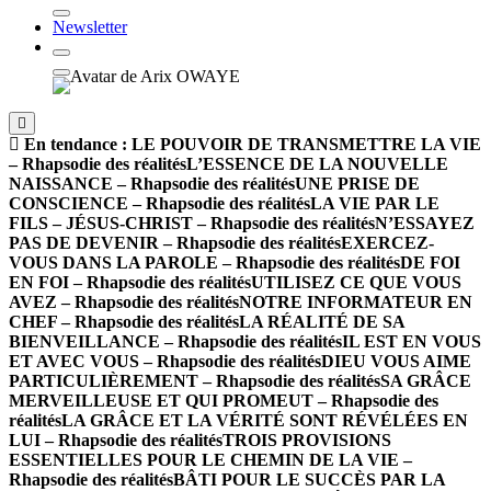
Newsletter
En tendance :
LE POUVOIR DE TRANSMETTRE LA VIE
– Rhapsodie des réalités
L’ESSENCE DE LA NOUVELLE
NAISSANCE – Rhapsodie des réalités
UNE PRISE DE
CONSCIENCE – Rhapsodie des réalités
LA VIE PAR LE
FILS – JÉSUS-CHRIST – Rhapsodie des réalités
N’ESSAYEZ
PAS DE DEVENIR – Rhapsodie des réalités
EXERCEZ-
VOUS DANS LA PAROLE – Rhapsodie des réalités
DE FOI
EN FOI – Rhapsodie des réalités
UTILISEZ CE QUE VOUS
AVEZ – Rhapsodie des réalités
NOTRE INFORMATEUR EN
CHEF – Rhapsodie des réalités
LA RÉALITÉ DE SA
BIENVEILLANCE – Rhapsodie des réalités
IL EST EN VOUS
ET AVEC VOUS – Rhapsodie des réalités
DIEU VOUS AIME
PARTICULIÈREMENT – Rhapsodie des réalités
SA GRÂCE
MERVEILLEUSE ET QUI PROMEUT – Rhapsodie des
réalités
LA GRÂCE ET LA VÉRITÉ SONT RÉVÉLÉES EN
LUI – Rhapsodie des réalités
TROIS PROVISIONS
ESSENTIELLES POUR LE CHEMIN DE LA VIE –
Rhapsodie des réalités
BÂTI POUR LE SUCCÈS PAR LA