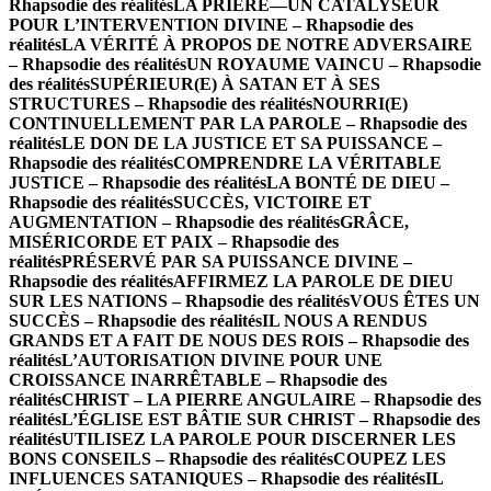
Rhapsodie des réalités
LA PRIÈRE—UN CATALYSEUR
POUR L’INTERVENTION DIVINE – Rhapsodie des
réalités
LA VÉRITÉ À PROPOS DE NOTRE ADVERSAIRE
– Rhapsodie des réalités
UN ROYAUME VAINCU – Rhapsodie
des réalités
SUPÉRIEUR(E) À SATAN ET À SES
STRUCTURES – Rhapsodie des réalités
NOURRI(E)
CONTINUELLEMENT PAR LA PAROLE – Rhapsodie des
réalités
LE DON DE LA JUSTICE ET SA PUISSANCE –
Rhapsodie des réalités
COMPRENDRE LA VÉRITABLE
JUSTICE – Rhapsodie des réalités
LA BONTÉ DE DIEU –
Rhapsodie des réalités
SUCCÈS, VICTOIRE ET
AUGMENTATION – Rhapsodie des réalités
GRÂCE,
MISÉRICORDE ET PAIX – Rhapsodie des
réalités
PRÉSERVÉ PAR SA PUISSANCE DIVINE –
Rhapsodie des réalités
AFFIRMEZ LA PAROLE DE DIEU
SUR LES NATIONS – Rhapsodie des réalités
VOUS ÊTES UN
SUCCÈS – Rhapsodie des réalités
IL NOUS A RENDUS
GRANDS ET A FAIT DE NOUS DES ROIS – Rhapsodie des
réalités
L’AUTORISATION DIVINE POUR UNE
CROISSANCE INARRÊTABLE – Rhapsodie des
réalités
CHRIST – LA PIERRE ANGULAIRE – Rhapsodie des
réalités
L’ÉGLISE EST BÂTIE SUR CHRIST – Rhapsodie des
réalités
UTILISEZ LA PAROLE POUR DISCERNER LES
BONS CONSEILS – Rhapsodie des réalités
COUPEZ LES
INFLUENCES SATANIQUES – Rhapsodie des réalités
IL