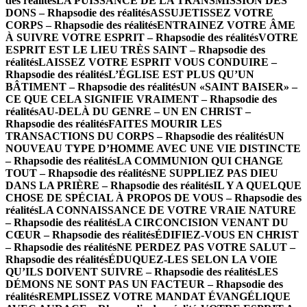
des réalités
LA PUISSANCE DE LA TRANSMISSION DES
DONS – Rhapsodie des réalités
ASSUJETISSEZ VOTRE
CORPS – Rhapsodie des réalités
ENTRAINEZ VOTRE ÂME
À SUIVRE VOTRE ESPRIT – Rhapsodie des réalités
VOTRE
ESPRIT EST LE LIEU TRÈS SAINT – Rhapsodie des
réalités
LAISSEZ VOTRE ESPRIT VOUS CONDUIRE –
Rhapsodie des réalités
L’ÉGLISE EST PLUS QU’UN
BÂTIMENT – Rhapsodie des réalités
UN «SAINT BAISER» –
CE QUE CELA SIGNIFIE VRAIMENT – Rhapsodie des
réalités
AU-DELÀ DU GENRE – UN EN CHRIST –
Rhapsodie des réalités
FAITES MOURIR LES
TRANSACTIONS DU CORPS – Rhapsodie des réalités
UN
NOUVEAU TYPE D’HOMME AVEC UNE VIE DISTINCTE
– Rhapsodie des réalités
LA COMMUNION QUI CHANGE
TOUT – Rhapsodie des réalités
NE SUPPLIEZ PAS DIEU
DANS LA PRIÈRE – Rhapsodie des réalités
IL Y A QUELQUE
CHOSE DE SPÉCIAL À PROPOS DE VOUS – Rhapsodie des
réalités
LA CONNAISSANCE DE VOTRE VRAIE NATURE
– Rhapsodie des réalités
LA CIRCONCISION VENANT DU
CŒUR – Rhapsodie des réalités
ÉDIFIEZ-VOUS EN CHRIST
– Rhapsodie des réalités
NE PERDEZ PAS VOTRE SALUT –
Rhapsodie des réalités
ÉDUQUEZ-LES SELON LA VOIE
QU’ILS DOIVENT SUIVRE – Rhapsodie des réalités
LES
DÉMONS NE SONT PAS UN FACTEUR – Rhapsodie des
réalités
REMPLISSEZ VOTRE MANDAT ÉVANGÉLIQUE