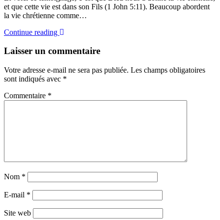
et que cette vie est dans son Fils (1 John 5:11). Beaucoup abordent
la vie chrétienne comme…
Continue reading
Laisser un commentaire
Votre adresse e-mail ne sera pas publiée.
Les champs obligatoires
sont indiqués avec
*
Commentaire
*
Nom
*
E-mail
*
Site web