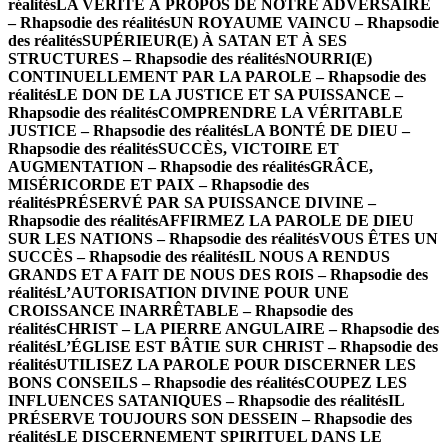
réalités
LA VÉRITÉ À PROPOS DE NOTRE ADVERSAIRE
– Rhapsodie des réalités
UN ROYAUME VAINCU – Rhapsodie
des réalités
SUPÉRIEUR(E) À SATAN ET À SES
STRUCTURES – Rhapsodie des réalités
NOURRI(E)
CONTINUELLEMENT PAR LA PAROLE – Rhapsodie des
réalités
LE DON DE LA JUSTICE ET SA PUISSANCE –
Rhapsodie des réalités
COMPRENDRE LA VÉRITABLE
JUSTICE – Rhapsodie des réalités
LA BONTÉ DE DIEU –
Rhapsodie des réalités
SUCCÈS, VICTOIRE ET
AUGMENTATION – Rhapsodie des réalités
GRÂCE,
MISÉRICORDE ET PAIX – Rhapsodie des
réalités
PRÉSERVÉ PAR SA PUISSANCE DIVINE –
Rhapsodie des réalités
AFFIRMEZ LA PAROLE DE DIEU
SUR LES NATIONS – Rhapsodie des réalités
VOUS ÊTES UN
SUCCÈS – Rhapsodie des réalités
IL NOUS A RENDUS
GRANDS ET A FAIT DE NOUS DES ROIS – Rhapsodie des
réalités
L’AUTORISATION DIVINE POUR UNE
CROISSANCE INARRÊTABLE – Rhapsodie des
réalités
CHRIST – LA PIERRE ANGULAIRE – Rhapsodie des
réalités
L’ÉGLISE EST BÂTIE SUR CHRIST – Rhapsodie des
réalités
UTILISEZ LA PAROLE POUR DISCERNER LES
BONS CONSEILS – Rhapsodie des réalités
COUPEZ LES
INFLUENCES SATANIQUES – Rhapsodie des réalités
IL
PRÉSERVE TOUJOURS SON DESSEIN – Rhapsodie des
réalités
LE DISCERNEMENT SPIRITUEL DANS LE