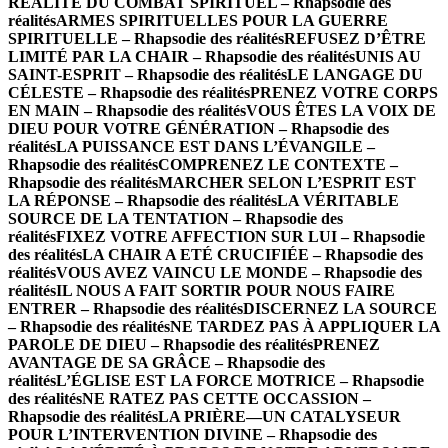
RÉALITÉ DU COMBAT SPIRITUEL – Rhapsodie des
réalités
ARMES SPIRITUELLES POUR LA GUERRE
SPIRITUELLE – Rhapsodie des réalités
REFUSEZ D’ÊTRE
LIMITÉ PAR LA CHAIR – Rhapsodie des réalités
UNIS AU
SAINT-ESPRIT – Rhapsodie des réalités
LE LANGAGE DU
CÉLESTE – Rhapsodie des réalités
PRENEZ VOTRE CORPS
EN MAIN – Rhapsodie des réalités
VOUS ÊTES LA VOIX DE
DIEU POUR VOTRE GÉNÉRATION – Rhapsodie des
réalités
LA PUISSANCE EST DANS L’ÉVANGILE –
Rhapsodie des réalités
COMPRENEZ LE CONTEXTE –
Rhapsodie des réalités
MARCHER SELON L’ESPRIT EST
LA RÉPONSE – Rhapsodie des réalités
LA VÉRITABLE
SOURCE DE LA TENTATION – Rhapsodie des
réalités
FIXEZ VOTRE AFFECTION SUR LUI – Rhapsodie
des réalités
LA CHAIR A ETÉ CRUCIFIÉE – Rhapsodie des
réalités
VOUS AVEZ VAINCU LE MONDE – Rhapsodie des
réalités
IL NOUS A FAIT SORTIR POUR NOUS FAIRE
ENTRER – Rhapsodie des réalités
DISCERNEZ LA SOURCE
– Rhapsodie des réalités
NE TARDEZ PAS À APPLIQUER LA
PAROLE DE DIEU – Rhapsodie des réalités
PRENEZ
AVANTAGE DE SA GRÂCE – Rhapsodie des
réalités
L’ÉGLISE EST LA FORCE MOTRICE – Rhapsodie
des réalités
NE RATEZ PAS CETTE OCCASSION –
Rhapsodie des réalités
LA PRIÈRE—UN CATALYSEUR
POUR L’INTERVENTION DIVINE – Rhapsodie des