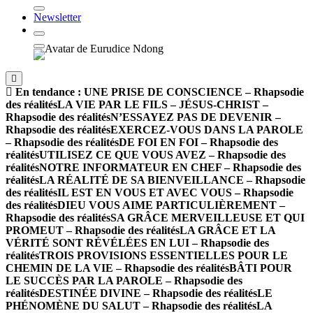
Newsletter
En tendance :
UNE PRISE DE CONSCIENCE – Rhapsodie
des réalités
LA VIE PAR LE FILS – JÉSUS-CHRIST –
Rhapsodie des réalités
N’ESSAYEZ PAS DE DEVENIR –
Rhapsodie des réalités
EXERCEZ-VOUS DANS LA PAROLE
– Rhapsodie des réalités
DE FOI EN FOI – Rhapsodie des
réalités
UTILISEZ CE QUE VOUS AVEZ – Rhapsodie des
réalités
NOTRE INFORMATEUR EN CHEF – Rhapsodie des
réalités
LA RÉALITÉ DE SA BIENVEILLANCE – Rhapsodie
des réalités
IL EST EN VOUS ET AVEC VOUS – Rhapsodie
des réalités
DIEU VOUS AIME PARTICULIÈREMENT –
Rhapsodie des réalités
SA GRÂCE MERVEILLEUSE ET QUI
PROMEUT – Rhapsodie des réalités
LA GRÂCE ET LA
VÉRITÉ SONT RÉVÉLÉES EN LUI – Rhapsodie des
réalités
TROIS PROVISIONS ESSENTIELLES POUR LE
CHEMIN DE LA VIE – Rhapsodie des réalités
BÂTI POUR
LE SUCCÈS PAR LA PAROLE – Rhapsodie des
réalités
DESTINÉE DIVINE – Rhapsodie des réalités
LE
PHÉNOMÈNE DU SALUT – Rhapsodie des réalités
LA