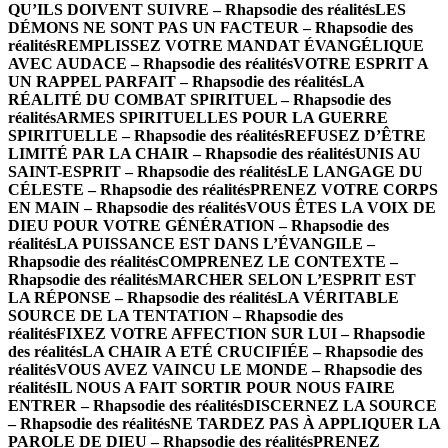
QU’ILS DOIVENT SUIVRE – Rhapsodie des réalités
LES
DÉMONS NE SONT PAS UN FACTEUR – Rhapsodie des
réalités
REMPLISSEZ VOTRE MANDAT ÉVANGÉLIQUE
AVEC AUDACE – Rhapsodie des réalités
VOTRE ESPRIT A
UN RAPPEL PARFAIT – Rhapsodie des réalités
LA
RÉALITÉ DU COMBAT SPIRITUEL – Rhapsodie des
réalités
ARMES SPIRITUELLES POUR LA GUERRE
SPIRITUELLE – Rhapsodie des réalités
REFUSEZ D’ÊTRE
LIMITÉ PAR LA CHAIR – Rhapsodie des réalités
UNIS AU
SAINT-ESPRIT – Rhapsodie des réalités
LE LANGAGE DU
CÉLESTE – Rhapsodie des réalités
PRENEZ VOTRE CORPS
EN MAIN – Rhapsodie des réalités
VOUS ÊTES LA VOIX DE
DIEU POUR VOTRE GÉNÉRATION – Rhapsodie des
réalités
LA PUISSANCE EST DANS L’ÉVANGILE –
Rhapsodie des réalités
COMPRENEZ LE CONTEXTE –
Rhapsodie des réalités
MARCHER SELON L’ESPRIT EST
LA RÉPONSE – Rhapsodie des réalités
LA VÉRITABLE
SOURCE DE LA TENTATION – Rhapsodie des
réalités
FIXEZ VOTRE AFFECTION SUR LUI – Rhapsodie
des réalités
LA CHAIR A ETÉ CRUCIFIÉE – Rhapsodie des
réalités
VOUS AVEZ VAINCU LE MONDE – Rhapsodie des
réalités
IL NOUS A FAIT SORTIR POUR NOUS FAIRE
ENTRER – Rhapsodie des réalités
DISCERNEZ LA SOURCE
– Rhapsodie des réalités
NE TARDEZ PAS À APPLIQUER LA
PAROLE DE DIEU – Rhapsodie des réalités
PRENEZ