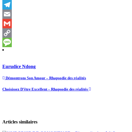
Twitter
Telegram
Email
Gmail
Copy
Link
Message
Eurudice Ndong
Démontrons Son Amour – Rhapsodie des réalités
Choisissez D’être Excellent – Rhapsodie des réalités
Articles similaires