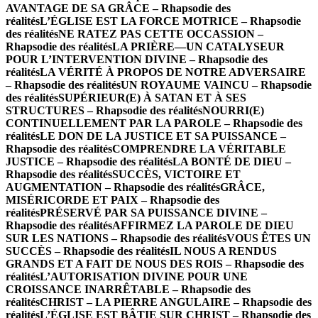
AVANTAGE DE SA GRÂCE – Rhapsodie des
réalités
L’ÉGLISE EST LA FORCE MOTRICE – Rhapsodie
des réalités
NE RATEZ PAS CETTE OCCASSION –
Rhapsodie des réalités
LA PRIÈRE—UN CATALYSEUR
POUR L’INTERVENTION DIVINE – Rhapsodie des
réalités
LA VÉRITÉ À PROPOS DE NOTRE ADVERSAIRE
– Rhapsodie des réalités
UN ROYAUME VAINCU – Rhapsodie
des réalités
SUPÉRIEUR(E) À SATAN ET À SES
STRUCTURES – Rhapsodie des réalités
NOURRI(E)
CONTINUELLEMENT PAR LA PAROLE – Rhapsodie des
réalités
LE DON DE LA JUSTICE ET SA PUISSANCE –
Rhapsodie des réalités
COMPRENDRE LA VÉRITABLE
JUSTICE – Rhapsodie des réalités
LA BONTÉ DE DIEU –
Rhapsodie des réalités
SUCCÈS, VICTOIRE ET
AUGMENTATION – Rhapsodie des réalités
GRÂCE,
MISÉRICORDE ET PAIX – Rhapsodie des
réalités
PRÉSERVÉ PAR SA PUISSANCE DIVINE –
Rhapsodie des réalités
AFFIRMEZ LA PAROLE DE DIEU
SUR LES NATIONS – Rhapsodie des réalités
VOUS ÊTES UN
SUCCÈS – Rhapsodie des réalités
IL NOUS A RENDUS
GRANDS ET A FAIT DE NOUS DES ROIS – Rhapsodie des
réalités
L’AUTORISATION DIVINE POUR UNE
CROISSANCE INARRÊTABLE – Rhapsodie des
réalités
CHRIST – LA PIERRE ANGULAIRE – Rhapsodie des
réalités
L’ÉGLISE EST BÂTIE SUR CHRIST – Rhapsodie des