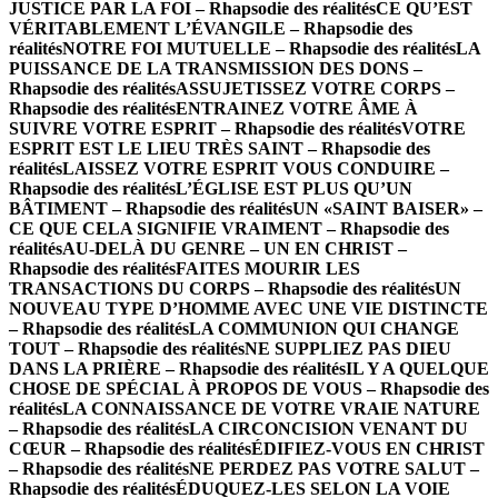
JUSTICE PAR LA FOI – Rhapsodie des réalités
CE QU’EST
VÉRITABLEMENT L’ÉVANGILE – Rhapsodie des
réalités
NOTRE FOI MUTUELLE – Rhapsodie des réalités
LA
PUISSANCE DE LA TRANSMISSION DES DONS –
Rhapsodie des réalités
ASSUJETISSEZ VOTRE CORPS –
Rhapsodie des réalités
ENTRAINEZ VOTRE ÂME À
SUIVRE VOTRE ESPRIT – Rhapsodie des réalités
VOTRE
ESPRIT EST LE LIEU TRÈS SAINT – Rhapsodie des
réalités
LAISSEZ VOTRE ESPRIT VOUS CONDUIRE –
Rhapsodie des réalités
L’ÉGLISE EST PLUS QU’UN
BÂTIMENT – Rhapsodie des réalités
UN «SAINT BAISER» –
CE QUE CELA SIGNIFIE VRAIMENT – Rhapsodie des
réalités
AU-DELÀ DU GENRE – UN EN CHRIST –
Rhapsodie des réalités
FAITES MOURIR LES
TRANSACTIONS DU CORPS – Rhapsodie des réalités
UN
NOUVEAU TYPE D’HOMME AVEC UNE VIE DISTINCTE
– Rhapsodie des réalités
LA COMMUNION QUI CHANGE
TOUT – Rhapsodie des réalités
NE SUPPLIEZ PAS DIEU
DANS LA PRIÈRE – Rhapsodie des réalités
IL Y A QUELQUE
CHOSE DE SPÉCIAL À PROPOS DE VOUS – Rhapsodie des
réalités
LA CONNAISSANCE DE VOTRE VRAIE NATURE
– Rhapsodie des réalités
LA CIRCONCISION VENANT DU
CŒUR – Rhapsodie des réalités
ÉDIFIEZ-VOUS EN CHRIST
– Rhapsodie des réalités
NE PERDEZ PAS VOTRE SALUT –
Rhapsodie des réalités
ÉDUQUEZ-LES SELON LA VOIE