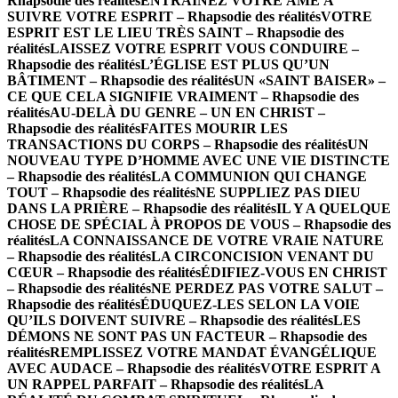
Rhapsodie des réalités
ENTRAINEZ VOTRE ÂME À
SUIVRE VOTRE ESPRIT – Rhapsodie des réalités
VOTRE
ESPRIT EST LE LIEU TRÈS SAINT – Rhapsodie des
réalités
LAISSEZ VOTRE ESPRIT VOUS CONDUIRE –
Rhapsodie des réalités
L’ÉGLISE EST PLUS QU’UN
BÂTIMENT – Rhapsodie des réalités
UN «SAINT BAISER» –
CE QUE CELA SIGNIFIE VRAIMENT – Rhapsodie des
réalités
AU-DELÀ DU GENRE – UN EN CHRIST –
Rhapsodie des réalités
FAITES MOURIR LES
TRANSACTIONS DU CORPS – Rhapsodie des réalités
UN
NOUVEAU TYPE D’HOMME AVEC UNE VIE DISTINCTE
– Rhapsodie des réalités
LA COMMUNION QUI CHANGE
TOUT – Rhapsodie des réalités
NE SUPPLIEZ PAS DIEU
DANS LA PRIÈRE – Rhapsodie des réalités
IL Y A QUELQUE
CHOSE DE SPÉCIAL À PROPOS DE VOUS – Rhapsodie des
réalités
LA CONNAISSANCE DE VOTRE VRAIE NATURE
– Rhapsodie des réalités
LA CIRCONCISION VENANT DU
CŒUR – Rhapsodie des réalités
ÉDIFIEZ-VOUS EN CHRIST
– Rhapsodie des réalités
NE PERDEZ PAS VOTRE SALUT –
Rhapsodie des réalités
ÉDUQUEZ-LES SELON LA VOIE
QU’ILS DOIVENT SUIVRE – Rhapsodie des réalités
LES
DÉMONS NE SONT PAS UN FACTEUR – Rhapsodie des
réalités
REMPLISSEZ VOTRE MANDAT ÉVANGÉLIQUE
AVEC AUDACE – Rhapsodie des réalités
VOTRE ESPRIT A
UN RAPPEL PARFAIT – Rhapsodie des réalités
LA