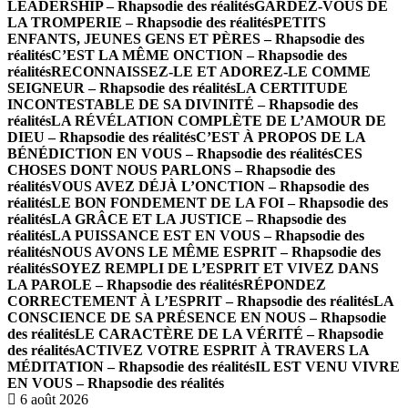
LEADERSHIP – Rhapsodie des réalités
GARDEZ-VOUS DE
LA TROMPERIE – Rhapsodie des réalités
PETITS
ENFANTS, JEUNES GENS ET PÈRES – Rhapsodie des
réalités
C’EST LA MÊME ONCTION – Rhapsodie des
réalités
RECONNAISSEZ-LE ET ADOREZ-LE COMME
SEIGNEUR – Rhapsodie des réalités
LA CERTITUDE
INCONTESTABLE DE SA DIVINITÉ – Rhapsodie des
réalités
LA RÉVÉLATION COMPLÈTE DE L’AMOUR DE
DIEU – Rhapsodie des réalités
C’EST À PROPOS DE LA
BÉNÉDICTION EN VOUS – Rhapsodie des réalités
CES
CHOSES DONT NOUS PARLONS – Rhapsodie des
réalités
VOUS AVEZ DÉJÀ L’ONCTION – Rhapsodie des
réalités
LE BON FONDEMENT DE LA FOI – Rhapsodie des
réalités
LA GRÂCE ET LA JUSTICE – Rhapsodie des
réalités
LA PUISSANCE EST EN VOUS – Rhapsodie des
réalités
NOUS AVONS LE MÊME ESPRIT – Rhapsodie des
réalités
SOYEZ REMPLI DE L’ESPRIT ET VIVEZ DANS
LA PAROLE – Rhapsodie des réalités
RÉPONDEZ
CORRECTEMENT À L’ESPRIT – Rhapsodie des réalités
LA
CONSCIENCE DE SA PRÉSENCE EN NOUS – Rhapsodie
des réalités
LE CARACTÈRE DE LA VÉRITÉ – Rhapsodie
des réalités
ACTIVEZ VOTRE ESPRIT À TRAVERS LA
MÉDITATION – Rhapsodie des réalités
IL EST VENU VIVRE
EN VOUS – Rhapsodie des réalités
6 août 2026