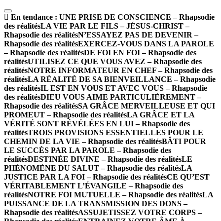
En tendance :
UNE PRISE DE CONSCIENCE – Rhapsodie
des réalités
LA VIE PAR LE FILS – JÉSUS-CHRIST –
Rhapsodie des réalités
N’ESSAYEZ PAS DE DEVENIR –
Rhapsodie des réalités
EXERCEZ-VOUS DANS LA PAROLE
– Rhapsodie des réalités
DE FOI EN FOI – Rhapsodie des
réalités
UTILISEZ CE QUE VOUS AVEZ – Rhapsodie des
réalités
NOTRE INFORMATEUR EN CHEF – Rhapsodie des
réalités
LA RÉALITÉ DE SA BIENVEILLANCE – Rhapsodie
des réalités
IL EST EN VOUS ET AVEC VOUS – Rhapsodie
des réalités
DIEU VOUS AIME PARTICULIÈREMENT –
Rhapsodie des réalités
SA GRÂCE MERVEILLEUSE ET QUI
PROMEUT – Rhapsodie des réalités
LA GRÂCE ET LA
VÉRITÉ SONT RÉVÉLÉES EN LUI – Rhapsodie des
réalités
TROIS PROVISIONS ESSENTIELLES POUR LE
CHEMIN DE LA VIE – Rhapsodie des réalités
BÂTI POUR
LE SUCCÈS PAR LA PAROLE – Rhapsodie des
réalités
DESTINÉE DIVINE – Rhapsodie des réalités
LE
PHÉNOMÈNE DU SALUT – Rhapsodie des réalités
LA
JUSTICE PAR LA FOI – Rhapsodie des réalités
CE QU’EST
VÉRITABLEMENT L’ÉVANGILE – Rhapsodie des
réalités
NOTRE FOI MUTUELLE – Rhapsodie des réalités
LA
PUISSANCE DE LA TRANSMISSION DES DONS –
Rhapsodie des réalités
ASSUJETISSEZ VOTRE CORPS –