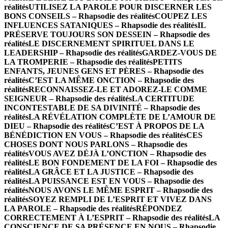
réalités
UTILISEZ LA PAROLE POUR DISCERNER LES
BONS CONSEILS – Rhapsodie des réalités
COUPEZ LES
INFLUENCES SATANIQUES – Rhapsodie des réalités
IL
PRÉSERVE TOUJOURS SON DESSEIN – Rhapsodie des
réalités
LE DISCERNEMENT SPIRITUEL DANS LE
LEADERSHIP – Rhapsodie des réalités
GARDEZ-VOUS DE
LA TROMPERIE – Rhapsodie des réalités
PETITS
ENFANTS, JEUNES GENS ET PÈRES – Rhapsodie des
réalités
C’EST LA MÊME ONCTION – Rhapsodie des
réalités
RECONNAISSEZ-LE ET ADOREZ-LE COMME
SEIGNEUR – Rhapsodie des réalités
LA CERTITUDE
INCONTESTABLE DE SA DIVINITÉ – Rhapsodie des
réalités
LA RÉVÉLATION COMPLÈTE DE L’AMOUR DE
DIEU – Rhapsodie des réalités
C’EST À PROPOS DE LA
BÉNÉDICTION EN VOUS – Rhapsodie des réalités
CES
CHOSES DONT NOUS PARLONS – Rhapsodie des
réalités
VOUS AVEZ DÉJÀ L’ONCTION – Rhapsodie des
réalités
LE BON FONDEMENT DE LA FOI – Rhapsodie des
réalités
LA GRÂCE ET LA JUSTICE – Rhapsodie des
réalités
LA PUISSANCE EST EN VOUS – Rhapsodie des
réalités
NOUS AVONS LE MÊME ESPRIT – Rhapsodie des
réalités
SOYEZ REMPLI DE L’ESPRIT ET VIVEZ DANS
LA PAROLE – Rhapsodie des réalités
RÉPONDEZ
CORRECTEMENT À L’ESPRIT – Rhapsodie des réalités
LA
CONSCIENCE DE SA PRÉSENCE EN NOUS – Rhapsodie