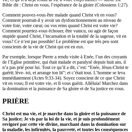
Bible dit : Christ en vous, l’espérance de la gloire (Colossiens 1:27).
Comment pouvez-vous être malade quand Christ vit en vous?
Comment pourrait-il y avoir un dysfonctionnement au niveau de
votre foie, votre cœur, ou vos reins quand Christ est votre vie?
Comment pourriez-vous échouer, être vaincu, ou agir de façon
stupide quand Christ, l’incarnation et la totalité de la sagesse, vit en
vous? Ce n’est pas possible! Le problème est que très peu sont
conscients de la vie de Christ qui est en eux.
Par exemple, lorsque Pierre a rendu visite à Enée, l’un des croyants
de l’Eglise primitive, qui était malade et paralysé depuis huit ans, il
n’a pas prié pour lui. Tout ce qu’il a dit, c’est: “Enée, Jésus-Christ te
guérit; lève- toi, et arrange ton lit”; et c’était tout. L’homme se leva
immédiatement (Actes 9:33-34). Soyez conscient de ce que Christ
vit en vous; Il est votre vie, et Il vous guérit. Alléluia! Marchez dans
la domination et la puissance de Sa gloire et de Sa justice en vous.
PRIÈRE
Christ est ma vie, et je marche dans la gloire et la puissance de
Sa justice; Je vis par la loi de la vie, et je suis profondément
revigoré par cette vie divine, marchant dans la domination sur
la maladie, les infirmités, la pauvreté, et toutes les conséquences