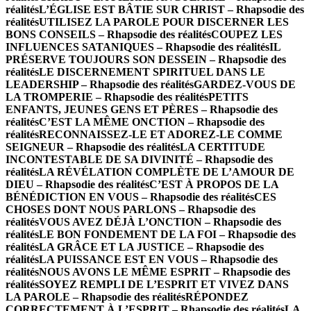
réalités
L’ÉGLISE EST BÂTIE SUR CHRIST – Rhapsodie des
réalités
UTILISEZ LA PAROLE POUR DISCERNER LES
BONS CONSEILS – Rhapsodie des réalités
COUPEZ LES
INFLUENCES SATANIQUES – Rhapsodie des réalités
IL
PRÉSERVE TOUJOURS SON DESSEIN – Rhapsodie des
réalités
LE DISCERNEMENT SPIRITUEL DANS LE
LEADERSHIP – Rhapsodie des réalités
GARDEZ-VOUS DE
LA TROMPERIE – Rhapsodie des réalités
PETITS
ENFANTS, JEUNES GENS ET PÈRES – Rhapsodie des
réalités
C’EST LA MÊME ONCTION – Rhapsodie des
réalités
RECONNAISSEZ-LE ET ADOREZ-LE COMME
SEIGNEUR – Rhapsodie des réalités
LA CERTITUDE
INCONTESTABLE DE SA DIVINITÉ – Rhapsodie des
réalités
LA RÉVÉLATION COMPLÈTE DE L’AMOUR DE
DIEU – Rhapsodie des réalités
C’EST À PROPOS DE LA
BÉNÉDICTION EN VOUS – Rhapsodie des réalités
CES
CHOSES DONT NOUS PARLONS – Rhapsodie des
réalités
VOUS AVEZ DÉJÀ L’ONCTION – Rhapsodie des
réalités
LE BON FONDEMENT DE LA FOI – Rhapsodie des
réalités
LA GRÂCE ET LA JUSTICE – Rhapsodie des
réalités
LA PUISSANCE EST EN VOUS – Rhapsodie des
réalités
NOUS AVONS LE MÊME ESPRIT – Rhapsodie des
réalités
SOYEZ REMPLI DE L’ESPRIT ET VIVEZ DANS
LA PAROLE – Rhapsodie des réalités
RÉPONDEZ
CORRECTEMENT À L’ESPRIT – Rhapsodie des réalités
LA