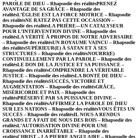
PAROLE DE DIEU – Rhapsodie des réalités
PRENEZ
AVANTAGE DE SA GRÂCE – Rhapsodie des
réalités
L’ÉGLISE EST LA FORCE MOTRICE – Rhapsodie
des réalités
NE RATEZ PAS CETTE OCCASSION –
Rhapsodie des réalités
LA PRIÈRE—UN CATALYSEUR
POUR L’INTERVENTION DIVINE – Rhapsodie des
réalités
LA VÉRITÉ À PROPOS DE NOTRE ADVERSAIRE
– Rhapsodie des réalités
UN ROYAUME VAINCU – Rhapsodie
des réalités
SUPÉRIEUR(E) À SATAN ET À SES
STRUCTURES – Rhapsodie des réalités
NOURRI(E)
CONTINUELLEMENT PAR LA PAROLE – Rhapsodie des
réalités
LE DON DE LA JUSTICE ET SA PUISSANCE –
Rhapsodie des réalités
COMPRENDRE LA VÉRITABLE
JUSTICE – Rhapsodie des réalités
LA BONTÉ DE DIEU –
Rhapsodie des réalités
SUCCÈS, VICTOIRE ET
AUGMENTATION – Rhapsodie des réalités
GRÂCE,
MISÉRICORDE ET PAIX – Rhapsodie des
réalités
PRÉSERVÉ PAR SA PUISSANCE DIVINE –
Rhapsodie des réalités
AFFIRMEZ LA PAROLE DE DIEU
SUR LES NATIONS – Rhapsodie des réalités
VOUS ÊTES UN
SUCCÈS – Rhapsodie des réalités
IL NOUS A RENDUS
GRANDS ET A FAIT DE NOUS DES ROIS – Rhapsodie des
réalités
L’AUTORISATION DIVINE POUR UNE
CROISSANCE INARRÊTABLE – Rhapsodie des
réalités
CHRIST – LA PIERRE ANGULAIRE – Rhapsodie des