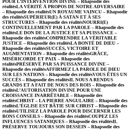
POUR L’INTERVENTION DIVINE – Rhapsodie des
réalités
LA VÉRITÉ À PROPOS DE NOTRE ADVERSAIRE
– Rhapsodie des réalités
UN ROYAUME VAINCU – Rhapsodie
des réalités
SUPÉRIEUR(E) À SATAN ET À SES
STRUCTURES – Rhapsodie des réalités
NOURRI(E)
CONTINUELLEMENT PAR LA PAROLE – Rhapsodie des
réalités
LE DON DE LA JUSTICE ET SA PUISSANCE –
Rhapsodie des réalités
COMPRENDRE LA VÉRITABLE
JUSTICE – Rhapsodie des réalités
LA BONTÉ DE DIEU –
Rhapsodie des réalités
SUCCÈS, VICTOIRE ET
AUGMENTATION – Rhapsodie des réalités
GRÂCE,
MISÉRICORDE ET PAIX – Rhapsodie des
réalités
PRÉSERVÉ PAR SA PUISSANCE DIVINE –
Rhapsodie des réalités
AFFIRMEZ LA PAROLE DE DIEU
SUR LES NATIONS – Rhapsodie des réalités
VOUS ÊTES UN
SUCCÈS – Rhapsodie des réalités
IL NOUS A RENDUS
GRANDS ET A FAIT DE NOUS DES ROIS – Rhapsodie des
réalités
L’AUTORISATION DIVINE POUR UNE
CROISSANCE INARRÊTABLE – Rhapsodie des
réalités
CHRIST – LA PIERRE ANGULAIRE – Rhapsodie des
réalités
L’ÉGLISE EST BÂTIE SUR CHRIST – Rhapsodie des
réalités
UTILISEZ LA PAROLE POUR DISCERNER LES
BONS CONSEILS – Rhapsodie des réalités
COUPEZ LES
INFLUENCES SATANIQUES – Rhapsodie des réalités
IL
PRÉSERVE TOUJOURS SON DESSEIN – Rhapsodie des