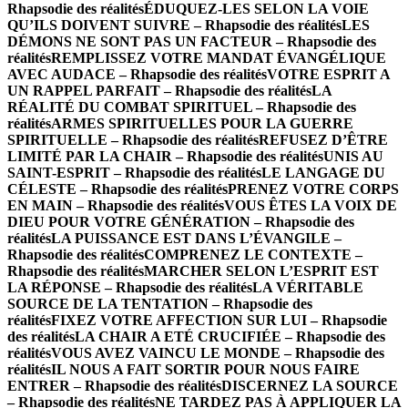
Rhapsodie des réalités
ÉDUQUEZ-LES SELON LA VOIE
QU’ILS DOIVENT SUIVRE – Rhapsodie des réalités
LES
DÉMONS NE SONT PAS UN FACTEUR – Rhapsodie des
réalités
REMPLISSEZ VOTRE MANDAT ÉVANGÉLIQUE
AVEC AUDACE – Rhapsodie des réalités
VOTRE ESPRIT A
UN RAPPEL PARFAIT – Rhapsodie des réalités
LA
RÉALITÉ DU COMBAT SPIRITUEL – Rhapsodie des
réalités
ARMES SPIRITUELLES POUR LA GUERRE
SPIRITUELLE – Rhapsodie des réalités
REFUSEZ D’ÊTRE
LIMITÉ PAR LA CHAIR – Rhapsodie des réalités
UNIS AU
SAINT-ESPRIT – Rhapsodie des réalités
LE LANGAGE DU
CÉLESTE – Rhapsodie des réalités
PRENEZ VOTRE CORPS
EN MAIN – Rhapsodie des réalités
VOUS ÊTES LA VOIX DE
DIEU POUR VOTRE GÉNÉRATION – Rhapsodie des
réalités
LA PUISSANCE EST DANS L’ÉVANGILE –
Rhapsodie des réalités
COMPRENEZ LE CONTEXTE –
Rhapsodie des réalités
MARCHER SELON L’ESPRIT EST
LA RÉPONSE – Rhapsodie des réalités
LA VÉRITABLE
SOURCE DE LA TENTATION – Rhapsodie des
réalités
FIXEZ VOTRE AFFECTION SUR LUI – Rhapsodie
des réalités
LA CHAIR A ETÉ CRUCIFIÉE – Rhapsodie des
réalités
VOUS AVEZ VAINCU LE MONDE – Rhapsodie des
réalités
IL NOUS A FAIT SORTIR POUR NOUS FAIRE
ENTRER – Rhapsodie des réalités
DISCERNEZ LA SOURCE
– Rhapsodie des réalités
NE TARDEZ PAS À APPLIQUER LA