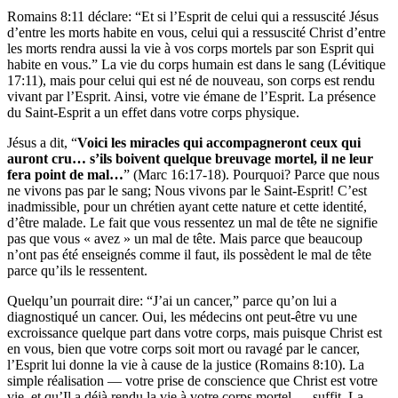
Romains 8:11 déclare: “Et si l’Esprit de celui qui a ressuscité Jésus
d’entre les morts habite en vous, celui qui a ressuscité Christ d’entre
les morts rendra aussi la vie à vos corps mortels par son Esprit qui
habite en vous.” La vie du corps humain est dans le sang (Lévitique
17:11), mais pour celui qui est né de nouveau, son corps est rendu
vivant par l’Esprit. Ainsi, votre vie émane de l’Esprit. La présence
du Saint-Esprit a un effet dans votre corps physique.
Jésus a dit, “
Voici les miracles qui accompagneront ceux qui
auront cru… s’ils boivent quelque breuvage mortel, il ne leur
fera point de mal…
” (Marc 16:17-18). Pourquoi? Parce que nous
ne vivons pas par le sang; Nous vivons par le Saint-Esprit! C’est
inadmissible, pour un chrétien ayant cette nature et cette identité,
d’être malade. Le fait que vous ressentez un mal de tête ne signifie
pas que vous « avez » un mal de tête. Mais parce que beaucoup
n’ont pas été enseignés comme il faut, ils possèdent le mal de tête
parce qu’ils le ressentent.
Quelqu’un pourrait dire: “J’ai un cancer,” parce qu’on lui a
diagnostiqué un cancer. Oui, les médecins ont peut-être vu une
excroissance quelque part dans votre corps, mais puisque Christ est
en vous, bien que votre corps soit mort ou ravagé par le cancer,
l’Esprit lui donne la vie à cause de la justice (Romains 8:10). La
simple réalisation — votre prise de conscience que Christ est votre
vie, et qu’Il a déjà rendu la vie à votre corps mortel — suffit. La