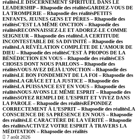
réalités
LE DISCERNEMENT SPIRITUEL DANS LE
LEADERSHIP – Rhapsodie des réalités
GARDEZ-VOUS DE
LA TROMPERIE – Rhapsodie des réalités
PETITS
ENFANTS, JEUNES GENS ET PÈRES – Rhapsodie des
réalités
C’EST LA MÊME ONCTION – Rhapsodie des
réalités
RECONNAISSEZ-LE ET ADOREZ-LE COMME
SEIGNEUR – Rhapsodie des réalités
LA CERTITUDE
INCONTESTABLE DE SA DIVINITÉ – Rhapsodie des
réalités
LA RÉVÉLATION COMPLÈTE DE L’AMOUR DE
DIEU – Rhapsodie des réalités
C’EST À PROPOS DE LA
BÉNÉDICTION EN VOUS – Rhapsodie des réalités
CES
CHOSES DONT NOUS PARLONS – Rhapsodie des
réalités
VOUS AVEZ DÉJÀ L’ONCTION – Rhapsodie des
réalités
LE BON FONDEMENT DE LA FOI – Rhapsodie des
réalités
LA GRÂCE ET LA JUSTICE – Rhapsodie des
réalités
LA PUISSANCE EST EN VOUS – Rhapsodie des
réalités
NOUS AVONS LE MÊME ESPRIT – Rhapsodie des
réalités
SOYEZ REMPLI DE L’ESPRIT ET VIVEZ DANS
LA PAROLE – Rhapsodie des réalités
RÉPONDEZ
CORRECTEMENT À L’ESPRIT – Rhapsodie des réalités
LA
CONSCIENCE DE SA PRÉSENCE EN NOUS – Rhapsodie
des réalités
LE CARACTÈRE DE LA VÉRITÉ – Rhapsodie
des réalités
ACTIVEZ VOTRE ESPRIT À TRAVERS LA
MÉDITATION – Rhapsodie des réalités
7 août 2026