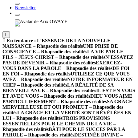
Newsletter
En tendance :
L’ESSENCE DE LA NOUVELLE
NAISSANCE – Rhapsodie des réalités
UNE PRISE DE
CONSCIENCE – Rhapsodie des réalités
LA VIE PAR LE
FILS – JÉSUS-CHRIST – Rhapsodie des réalités
N’ESSAYEZ
PAS DE DEVENIR – Rhapsodie des réalités
EXERCEZ-
VOUS DANS LA PAROLE – Rhapsodie des réalités
DE FOI
EN FOI – Rhapsodie des réalités
UTILISEZ CE QUE VOUS
AVEZ – Rhapsodie des réalités
NOTRE INFORMATEUR EN
CHEF – Rhapsodie des réalités
LA RÉALITÉ DE SA
BIENVEILLANCE – Rhapsodie des réalités
IL EST EN VOUS
ET AVEC VOUS – Rhapsodie des réalités
DIEU VOUS AIME
PARTICULIÈREMENT – Rhapsodie des réalités
SA GRÂCE
MERVEILLEUSE ET QUI PROMEUT – Rhapsodie des
réalités
LA GRÂCE ET LA VÉRITÉ SONT RÉVÉLÉES EN
LUI – Rhapsodie des réalités
TROIS PROVISIONS
ESSENTIELLES POUR LE CHEMIN DE LA VIE –
Rhapsodie des réalités
BÂTI POUR LE SUCCÈS PAR LA
PAROLE – Rhapsodie des réalités
DESTINÉE DIVINE –