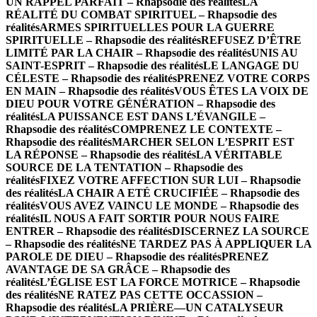
UN RAPPEL PARFAIT – Rhapsodie des réalités
LA
RÉALITÉ DU COMBAT SPIRITUEL – Rhapsodie des
réalités
ARMES SPIRITUELLES POUR LA GUERRE
SPIRITUELLE – Rhapsodie des réalités
REFUSEZ D’ÊTRE
LIMITÉ PAR LA CHAIR – Rhapsodie des réalités
UNIS AU
SAINT-ESPRIT – Rhapsodie des réalités
LE LANGAGE DU
CÉLESTE – Rhapsodie des réalités
PRENEZ VOTRE CORPS
EN MAIN – Rhapsodie des réalités
VOUS ÊTES LA VOIX DE
DIEU POUR VOTRE GÉNÉRATION – Rhapsodie des
réalités
LA PUISSANCE EST DANS L’ÉVANGILE –
Rhapsodie des réalités
COMPRENEZ LE CONTEXTE –
Rhapsodie des réalités
MARCHER SELON L’ESPRIT EST
LA RÉPONSE – Rhapsodie des réalités
LA VÉRITABLE
SOURCE DE LA TENTATION – Rhapsodie des
réalités
FIXEZ VOTRE AFFECTION SUR LUI – Rhapsodie
des réalités
LA CHAIR A ETÉ CRUCIFIÉE – Rhapsodie des
réalités
VOUS AVEZ VAINCU LE MONDE – Rhapsodie des
réalités
IL NOUS A FAIT SORTIR POUR NOUS FAIRE
ENTRER – Rhapsodie des réalités
DISCERNEZ LA SOURCE
– Rhapsodie des réalités
NE TARDEZ PAS À APPLIQUER LA
PAROLE DE DIEU – Rhapsodie des réalités
PRENEZ
AVANTAGE DE SA GRÂCE – Rhapsodie des
réalités
L’ÉGLISE EST LA FORCE MOTRICE – Rhapsodie
des réalités
NE RATEZ PAS CETTE OCCASSION –
Rhapsodie des réalités
LA PRIÈRE—UN CATALYSEUR