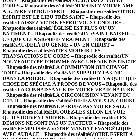
DONS – Rhapsodie des réalités
ASSUJETISSEZ VOTRE
CORPS – Rhapsodie des réalités
ENTRAINEZ VOTRE ÂME
À SUIVRE VOTRE ESPRIT – Rhapsodie des réalités
VOTRE
ESPRIT EST LE LIEU TRÈS SAINT – Rhapsodie des
réalités
LAISSEZ VOTRE ESPRIT VOUS CONDUIRE –
Rhapsodie des réalités
L’ÉGLISE EST PLUS QU’UN
BÂTIMENT – Rhapsodie des réalités
UN «SAINT BAISER» –
CE QUE CELA SIGNIFIE VRAIMENT – Rhapsodie des
réalités
AU-DELÀ DU GENRE – UN EN CHRIST –
Rhapsodie des réalités
FAITES MOURIR LES
TRANSACTIONS DU CORPS – Rhapsodie des réalités
UN
NOUVEAU TYPE D’HOMME AVEC UNE VIE DISTINCTE
– Rhapsodie des réalités
LA COMMUNION QUI CHANGE
TOUT – Rhapsodie des réalités
NE SUPPLIEZ PAS DIEU
DANS LA PRIÈRE – Rhapsodie des réalités
IL Y A QUELQUE
CHOSE DE SPÉCIAL À PROPOS DE VOUS – Rhapsodie des
réalités
LA CONNAISSANCE DE VOTRE VRAIE NATURE
– Rhapsodie des réalités
LA CIRCONCISION VENANT DU
CŒUR – Rhapsodie des réalités
ÉDIFIEZ-VOUS EN CHRIST
– Rhapsodie des réalités
NE PERDEZ PAS VOTRE SALUT –
Rhapsodie des réalités
ÉDUQUEZ-LES SELON LA VOIE
QU’ILS DOIVENT SUIVRE – Rhapsodie des réalités
LES
DÉMONS NE SONT PAS UN FACTEUR – Rhapsodie des
réalités
REMPLISSEZ VOTRE MANDAT ÉVANGÉLIQUE
AVEC AUDACE – Rhapsodie des réalités
VOTRE ESPRIT A