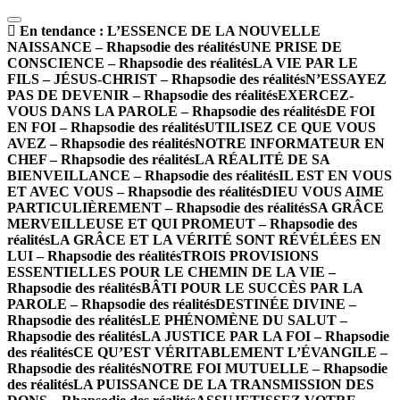
En tendance :
L’ESSENCE DE LA NOUVELLE
NAISSANCE – Rhapsodie des réalités
UNE PRISE DE
CONSCIENCE – Rhapsodie des réalités
LA VIE PAR LE
FILS – JÉSUS-CHRIST – Rhapsodie des réalités
N’ESSAYEZ
PAS DE DEVENIR – Rhapsodie des réalités
EXERCEZ-
VOUS DANS LA PAROLE – Rhapsodie des réalités
DE FOI
EN FOI – Rhapsodie des réalités
UTILISEZ CE QUE VOUS
AVEZ – Rhapsodie des réalités
NOTRE INFORMATEUR EN
CHEF – Rhapsodie des réalités
LA RÉALITÉ DE SA
BIENVEILLANCE – Rhapsodie des réalités
IL EST EN VOUS
ET AVEC VOUS – Rhapsodie des réalités
DIEU VOUS AIME
PARTICULIÈREMENT – Rhapsodie des réalités
SA GRÂCE
MERVEILLEUSE ET QUI PROMEUT – Rhapsodie des
réalités
LA GRÂCE ET LA VÉRITÉ SONT RÉVÉLÉES EN
LUI – Rhapsodie des réalités
TROIS PROVISIONS
ESSENTIELLES POUR LE CHEMIN DE LA VIE –
Rhapsodie des réalités
BÂTI POUR LE SUCCÈS PAR LA
PAROLE – Rhapsodie des réalités
DESTINÉE DIVINE –
Rhapsodie des réalités
LE PHÉNOMÈNE DU SALUT –
Rhapsodie des réalités
LA JUSTICE PAR LA FOI – Rhapsodie
des réalités
CE QU’EST VÉRITABLEMENT L’ÉVANGILE –
Rhapsodie des réalités
NOTRE FOI MUTUELLE – Rhapsodie
des réalités
LA PUISSANCE DE LA TRANSMISSION DES