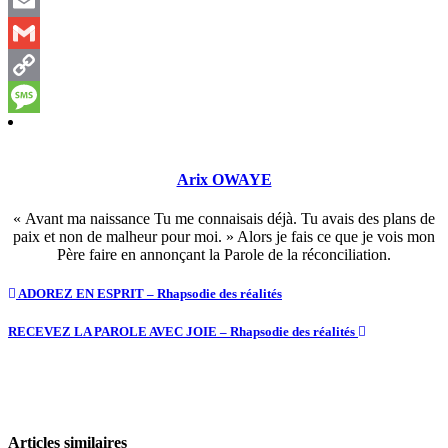
Telegram
Email
Gmail
Copy
Link
Message
Arix OWAYE
« Avant ma naissance Tu me connaisais déjà. Tu avais des plans de
paix et non de malheur pour moi. » Alors je fais ce que je vois mon
Père faire en annonçant la Parole de la réconciliation.
ADOREZ EN ESPRIT – Rhapsodie des réalités
RECEVEZ LA PAROLE AVEC JOIE – Rhapsodie des réalités
Articles similaires