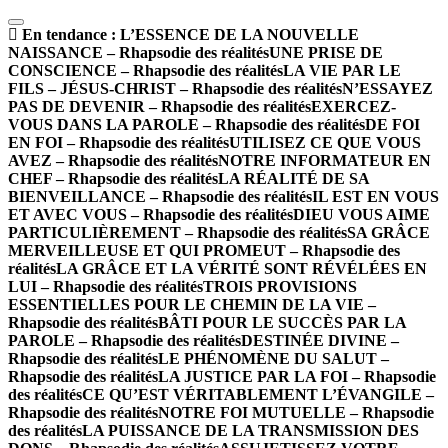
En tendance :
L’ESSENCE DE LA NOUVELLE
NAISSANCE – Rhapsodie des réalités
UNE PRISE DE
CONSCIENCE – Rhapsodie des réalités
LA VIE PAR LE
FILS – JÉSUS-CHRIST – Rhapsodie des réalités
N’ESSAYEZ
PAS DE DEVENIR – Rhapsodie des réalités
EXERCEZ-
VOUS DANS LA PAROLE – Rhapsodie des réalités
DE FOI
EN FOI – Rhapsodie des réalités
UTILISEZ CE QUE VOUS
AVEZ – Rhapsodie des réalités
NOTRE INFORMATEUR EN
CHEF – Rhapsodie des réalités
LA RÉALITÉ DE SA
BIENVEILLANCE – Rhapsodie des réalités
IL EST EN VOUS
ET AVEC VOUS – Rhapsodie des réalités
DIEU VOUS AIME
PARTICULIÈREMENT – Rhapsodie des réalités
SA GRÂCE
MERVEILLEUSE ET QUI PROMEUT – Rhapsodie des
réalités
LA GRÂCE ET LA VÉRITÉ SONT RÉVÉLÉES EN
LUI – Rhapsodie des réalités
TROIS PROVISIONS
ESSENTIELLES POUR LE CHEMIN DE LA VIE –
Rhapsodie des réalités
BÂTI POUR LE SUCCÈS PAR LA
PAROLE – Rhapsodie des réalités
DESTINÉE DIVINE –
Rhapsodie des réalités
LE PHÉNOMÈNE DU SALUT –
Rhapsodie des réalités
LA JUSTICE PAR LA FOI – Rhapsodie
des réalités
CE QU’EST VÉRITABLEMENT L’ÉVANGILE –
Rhapsodie des réalités
NOTRE FOI MUTUELLE – Rhapsodie
des réalités
LA PUISSANCE DE LA TRANSMISSION DES