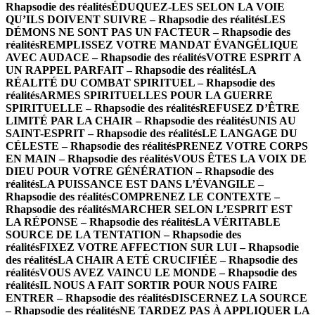
Rhapsodie des réalités
ÉDUQUEZ-LES SELON LA VOIE
QU’ILS DOIVENT SUIVRE – Rhapsodie des réalités
LES
DÉMONS NE SONT PAS UN FACTEUR – Rhapsodie des
réalités
REMPLISSEZ VOTRE MANDAT ÉVANGÉLIQUE
AVEC AUDACE – Rhapsodie des réalités
VOTRE ESPRIT A
UN RAPPEL PARFAIT – Rhapsodie des réalités
LA
RÉALITÉ DU COMBAT SPIRITUEL – Rhapsodie des
réalités
ARMES SPIRITUELLES POUR LA GUERRE
SPIRITUELLE – Rhapsodie des réalités
REFUSEZ D’ÊTRE
LIMITÉ PAR LA CHAIR – Rhapsodie des réalités
UNIS AU
SAINT-ESPRIT – Rhapsodie des réalités
LE LANGAGE DU
CÉLESTE – Rhapsodie des réalités
PRENEZ VOTRE CORPS
EN MAIN – Rhapsodie des réalités
VOUS ÊTES LA VOIX DE
DIEU POUR VOTRE GÉNÉRATION – Rhapsodie des
réalités
LA PUISSANCE EST DANS L’ÉVANGILE –
Rhapsodie des réalités
COMPRENEZ LE CONTEXTE –
Rhapsodie des réalités
MARCHER SELON L’ESPRIT EST
LA RÉPONSE – Rhapsodie des réalités
LA VÉRITABLE
SOURCE DE LA TENTATION – Rhapsodie des
réalités
FIXEZ VOTRE AFFECTION SUR LUI – Rhapsodie
des réalités
LA CHAIR A ETÉ CRUCIFIÉE – Rhapsodie des
réalités
VOUS AVEZ VAINCU LE MONDE – Rhapsodie des
réalités
IL NOUS A FAIT SORTIR POUR NOUS FAIRE
ENTRER – Rhapsodie des réalités
DISCERNEZ LA SOURCE
– Rhapsodie des réalités
NE TARDEZ PAS À APPLIQUER LA