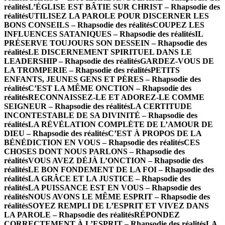
réalités
L’ÉGLISE EST BÂTIE SUR CHRIST – Rhapsodie des
réalités
UTILISEZ LA PAROLE POUR DISCERNER LES
BONS CONSEILS – Rhapsodie des réalités
COUPEZ LES
INFLUENCES SATANIQUES – Rhapsodie des réalités
IL
PRÉSERVE TOUJOURS SON DESSEIN – Rhapsodie des
réalités
LE DISCERNEMENT SPIRITUEL DANS LE
LEADERSHIP – Rhapsodie des réalités
GARDEZ-VOUS DE
LA TROMPERIE – Rhapsodie des réalités
PETITS
ENFANTS, JEUNES GENS ET PÈRES – Rhapsodie des
réalités
C’EST LA MÊME ONCTION – Rhapsodie des
réalités
RECONNAISSEZ-LE ET ADOREZ-LE COMME
SEIGNEUR – Rhapsodie des réalités
LA CERTITUDE
INCONTESTABLE DE SA DIVINITÉ – Rhapsodie des
réalités
LA RÉVÉLATION COMPLÈTE DE L’AMOUR DE
DIEU – Rhapsodie des réalités
C’EST À PROPOS DE LA
BÉNÉDICTION EN VOUS – Rhapsodie des réalités
CES
CHOSES DONT NOUS PARLONS – Rhapsodie des
réalités
VOUS AVEZ DÉJÀ L’ONCTION – Rhapsodie des
réalités
LE BON FONDEMENT DE LA FOI – Rhapsodie des
réalités
LA GRÂCE ET LA JUSTICE – Rhapsodie des
réalités
LA PUISSANCE EST EN VOUS – Rhapsodie des
réalités
NOUS AVONS LE MÊME ESPRIT – Rhapsodie des
réalités
SOYEZ REMPLI DE L’ESPRIT ET VIVEZ DANS
LA PAROLE – Rhapsodie des réalités
RÉPONDEZ
CORRECTEMENT À L’ESPRIT – Rhapsodie des réalités
LA