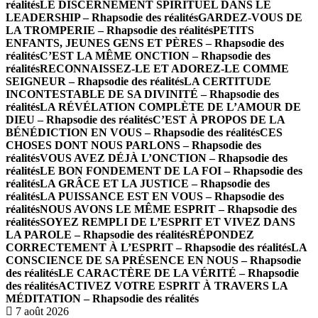
réalités
LE DISCERNEMENT SPIRITUEL DANS LE
LEADERSHIP – Rhapsodie des réalités
GARDEZ-VOUS DE
LA TROMPERIE – Rhapsodie des réalités
PETITS
ENFANTS, JEUNES GENS ET PÈRES – Rhapsodie des
réalités
C’EST LA MÊME ONCTION – Rhapsodie des
réalités
RECONNAISSEZ-LE ET ADOREZ-LE COMME
SEIGNEUR – Rhapsodie des réalités
LA CERTITUDE
INCONTESTABLE DE SA DIVINITÉ – Rhapsodie des
réalités
LA RÉVÉLATION COMPLÈTE DE L’AMOUR DE
DIEU – Rhapsodie des réalités
C’EST À PROPOS DE LA
BÉNÉDICTION EN VOUS – Rhapsodie des réalités
CES
CHOSES DONT NOUS PARLONS – Rhapsodie des
réalités
VOUS AVEZ DÉJÀ L’ONCTION – Rhapsodie des
réalités
LE BON FONDEMENT DE LA FOI – Rhapsodie des
réalités
LA GRÂCE ET LA JUSTICE – Rhapsodie des
réalités
LA PUISSANCE EST EN VOUS – Rhapsodie des
réalités
NOUS AVONS LE MÊME ESPRIT – Rhapsodie des
réalités
SOYEZ REMPLI DE L’ESPRIT ET VIVEZ DANS
LA PAROLE – Rhapsodie des réalités
RÉPONDEZ
CORRECTEMENT À L’ESPRIT – Rhapsodie des réalités
LA
CONSCIENCE DE SA PRÉSENCE EN NOUS – Rhapsodie
des réalités
LE CARACTÈRE DE LA VÉRITÉ – Rhapsodie
des réalités
ACTIVEZ VOTRE ESPRIT À TRAVERS LA
MÉDITATION – Rhapsodie des réalités
7 août 2026