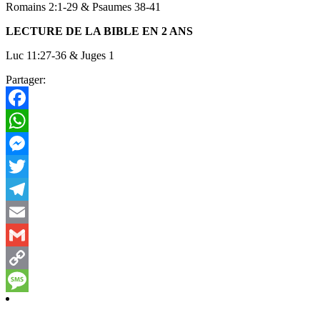
Romains 2:1-29 & Psaumes 38-41
LECTURE DE LA BIBLE EN 2 ANS
Luc 11:27-36 & Juges 1
Partager:
Facebook
WhatsApp
Messenger
Twitter
Telegram
Email
Gmail
Copy
Link
Message