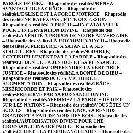
PAROLE DE DIEU – Rhapsodie des réalités
PRENEZ
AVANTAGE DE SA GRÂCE – Rhapsodie des
réalités
L’ÉGLISE EST LA FORCE MOTRICE – Rhapsodie
des réalités
NE RATEZ PAS CETTE OCCASSION –
Rhapsodie des réalités
LA PRIÈRE—UN CATALYSEUR
POUR L’INTERVENTION DIVINE – Rhapsodie des
réalités
LA VÉRITÉ À PROPOS DE NOTRE ADVERSAIRE
– Rhapsodie des réalités
UN ROYAUME VAINCU – Rhapsodie
des réalités
SUPÉRIEUR(E) À SATAN ET À SES
STRUCTURES – Rhapsodie des réalités
NOURRI(E)
CONTINUELLEMENT PAR LA PAROLE – Rhapsodie des
réalités
LE DON DE LA JUSTICE ET SA PUISSANCE –
Rhapsodie des réalités
COMPRENDRE LA VÉRITABLE
JUSTICE – Rhapsodie des réalités
LA BONTÉ DE DIEU –
Rhapsodie des réalités
SUCCÈS, VICTOIRE ET
AUGMENTATION – Rhapsodie des réalités
GRÂCE,
MISÉRICORDE ET PAIX – Rhapsodie des
réalités
PRÉSERVÉ PAR SA PUISSANCE DIVINE –
Rhapsodie des réalités
AFFIRMEZ LA PAROLE DE DIEU
SUR LES NATIONS – Rhapsodie des réalités
VOUS ÊTES UN
SUCCÈS – Rhapsodie des réalités
IL NOUS A RENDUS
GRANDS ET A FAIT DE NOUS DES ROIS – Rhapsodie des
réalités
L’AUTORISATION DIVINE POUR UNE
CROISSANCE INARRÊTABLE – Rhapsodie des
réalités
CHRIST – LA PIERRE ANGULAIRE – Rhapsodie des