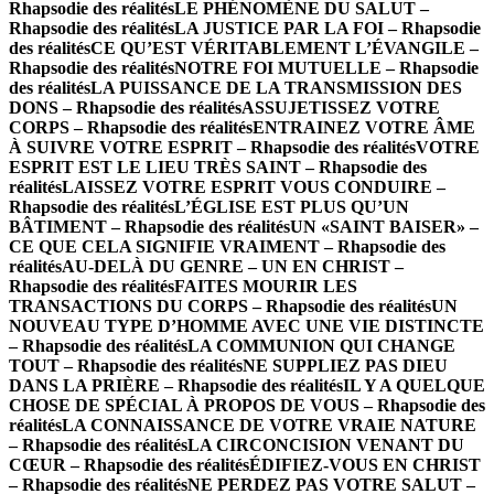
Rhapsodie des réalités
LE PHÉNOMÈNE DU SALUT –
Rhapsodie des réalités
LA JUSTICE PAR LA FOI – Rhapsodie
des réalités
CE QU’EST VÉRITABLEMENT L’ÉVANGILE –
Rhapsodie des réalités
NOTRE FOI MUTUELLE – Rhapsodie
des réalités
LA PUISSANCE DE LA TRANSMISSION DES
DONS – Rhapsodie des réalités
ASSUJETISSEZ VOTRE
CORPS – Rhapsodie des réalités
ENTRAINEZ VOTRE ÂME
À SUIVRE VOTRE ESPRIT – Rhapsodie des réalités
VOTRE
ESPRIT EST LE LIEU TRÈS SAINT – Rhapsodie des
réalités
LAISSEZ VOTRE ESPRIT VOUS CONDUIRE –
Rhapsodie des réalités
L’ÉGLISE EST PLUS QU’UN
BÂTIMENT – Rhapsodie des réalités
UN «SAINT BAISER» –
CE QUE CELA SIGNIFIE VRAIMENT – Rhapsodie des
réalités
AU-DELÀ DU GENRE – UN EN CHRIST –
Rhapsodie des réalités
FAITES MOURIR LES
TRANSACTIONS DU CORPS – Rhapsodie des réalités
UN
NOUVEAU TYPE D’HOMME AVEC UNE VIE DISTINCTE
– Rhapsodie des réalités
LA COMMUNION QUI CHANGE
TOUT – Rhapsodie des réalités
NE SUPPLIEZ PAS DIEU
DANS LA PRIÈRE – Rhapsodie des réalités
IL Y A QUELQUE
CHOSE DE SPÉCIAL À PROPOS DE VOUS – Rhapsodie des
réalités
LA CONNAISSANCE DE VOTRE VRAIE NATURE
– Rhapsodie des réalités
LA CIRCONCISION VENANT DU
CŒUR – Rhapsodie des réalités
ÉDIFIEZ-VOUS EN CHRIST
– Rhapsodie des réalités
NE PERDEZ PAS VOTRE SALUT –