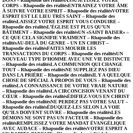
DONS – Rhapsodie des réalités
ASSUJETISSEZ VOTRE
CORPS – Rhapsodie des réalités
ENTRAINEZ VOTRE ÂME
À SUIVRE VOTRE ESPRIT – Rhapsodie des réalités
VOTRE
ESPRIT EST LE LIEU TRÈS SAINT – Rhapsodie des
réalités
LAISSEZ VOTRE ESPRIT VOUS CONDUIRE –
Rhapsodie des réalités
L’ÉGLISE EST PLUS QU’UN
BÂTIMENT – Rhapsodie des réalités
UN «SAINT BAISER» –
CE QUE CELA SIGNIFIE VRAIMENT – Rhapsodie des
réalités
AU-DELÀ DU GENRE – UN EN CHRIST –
Rhapsodie des réalités
FAITES MOURIR LES
TRANSACTIONS DU CORPS – Rhapsodie des réalités
UN
NOUVEAU TYPE D’HOMME AVEC UNE VIE DISTINCTE
– Rhapsodie des réalités
LA COMMUNION QUI CHANGE
TOUT – Rhapsodie des réalités
NE SUPPLIEZ PAS DIEU
DANS LA PRIÈRE – Rhapsodie des réalités
IL Y A QUELQUE
CHOSE DE SPÉCIAL À PROPOS DE VOUS – Rhapsodie des
réalités
LA CONNAISSANCE DE VOTRE VRAIE NATURE
– Rhapsodie des réalités
LA CIRCONCISION VENANT DU
CŒUR – Rhapsodie des réalités
ÉDIFIEZ-VOUS EN CHRIST
– Rhapsodie des réalités
NE PERDEZ PAS VOTRE SALUT –
Rhapsodie des réalités
ÉDUQUEZ-LES SELON LA VOIE
QU’ILS DOIVENT SUIVRE – Rhapsodie des réalités
LES
DÉMONS NE SONT PAS UN FACTEUR – Rhapsodie des
réalités
REMPLISSEZ VOTRE MANDAT ÉVANGÉLIQUE
AVEC AUDACE – Rhapsodie des réalités
VOTRE ESPRIT A