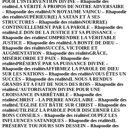
POUR L’INTERVENTION DIVINE – Rhapsodie des
réalités
LA VÉRITÉ À PROPOS DE NOTRE ADVERSAIRE
– Rhapsodie des réalités
UN ROYAUME VAINCU – Rhapsodie
des réalités
SUPÉRIEUR(E) À SATAN ET À SES
STRUCTURES – Rhapsodie des réalités
NOURRI(E)
CONTINUELLEMENT PAR LA PAROLE – Rhapsodie des
réalités
LE DON DE LA JUSTICE ET SA PUISSANCE –
Rhapsodie des réalités
COMPRENDRE LA VÉRITABLE
JUSTICE – Rhapsodie des réalités
LA BONTÉ DE DIEU –
Rhapsodie des réalités
SUCCÈS, VICTOIRE ET
AUGMENTATION – Rhapsodie des réalités
GRÂCE,
MISÉRICORDE ET PAIX – Rhapsodie des
réalités
PRÉSERVÉ PAR SA PUISSANCE DIVINE –
Rhapsodie des réalités
AFFIRMEZ LA PAROLE DE DIEU
SUR LES NATIONS – Rhapsodie des réalités
VOUS ÊTES UN
SUCCÈS – Rhapsodie des réalités
IL NOUS A RENDUS
GRANDS ET A FAIT DE NOUS DES ROIS – Rhapsodie des
réalités
L’AUTORISATION DIVINE POUR UNE
CROISSANCE INARRÊTABLE – Rhapsodie des
réalités
CHRIST – LA PIERRE ANGULAIRE – Rhapsodie des
réalités
L’ÉGLISE EST BÂTIE SUR CHRIST – Rhapsodie des
réalités
UTILISEZ LA PAROLE POUR DISCERNER LES
BONS CONSEILS – Rhapsodie des réalités
COUPEZ LES
INFLUENCES SATANIQUES – Rhapsodie des réalités
IL
PRÉSERVE TOUJOURS SON DESSEIN – Rhapsodie des