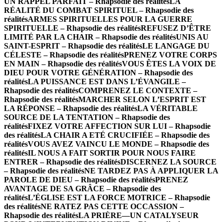
UN RAPPEL PARFAIT – Rhapsodie des réalités
LA
RÉALITÉ DU COMBAT SPIRITUEL – Rhapsodie des
réalités
ARMES SPIRITUELLES POUR LA GUERRE
SPIRITUELLE – Rhapsodie des réalités
REFUSEZ D’ÊTRE
LIMITÉ PAR LA CHAIR – Rhapsodie des réalités
UNIS AU
SAINT-ESPRIT – Rhapsodie des réalités
LE LANGAGE DU
CÉLESTE – Rhapsodie des réalités
PRENEZ VOTRE CORPS
EN MAIN – Rhapsodie des réalités
VOUS ÊTES LA VOIX DE
DIEU POUR VOTRE GÉNÉRATION – Rhapsodie des
réalités
LA PUISSANCE EST DANS L’ÉVANGILE –
Rhapsodie des réalités
COMPRENEZ LE CONTEXTE –
Rhapsodie des réalités
MARCHER SELON L’ESPRIT EST
LA RÉPONSE – Rhapsodie des réalités
LA VÉRITABLE
SOURCE DE LA TENTATION – Rhapsodie des
réalités
FIXEZ VOTRE AFFECTION SUR LUI – Rhapsodie
des réalités
LA CHAIR A ETÉ CRUCIFIÉE – Rhapsodie des
réalités
VOUS AVEZ VAINCU LE MONDE – Rhapsodie des
réalités
IL NOUS A FAIT SORTIR POUR NOUS FAIRE
ENTRER – Rhapsodie des réalités
DISCERNEZ LA SOURCE
– Rhapsodie des réalités
NE TARDEZ PAS À APPLIQUER LA
PAROLE DE DIEU – Rhapsodie des réalités
PRENEZ
AVANTAGE DE SA GRÂCE – Rhapsodie des
réalités
L’ÉGLISE EST LA FORCE MOTRICE – Rhapsodie
des réalités
NE RATEZ PAS CETTE OCCASSION –
Rhapsodie des réalités
LA PRIÈRE—UN CATALYSEUR