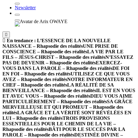
Newsletter
En tendance :
L’ESSENCE DE LA NOUVELLE
NAISSANCE – Rhapsodie des réalités
UNE PRISE DE
CONSCIENCE – Rhapsodie des réalités
LA VIE PAR LE
FILS – JÉSUS-CHRIST – Rhapsodie des réalités
N’ESSAYEZ
PAS DE DEVENIR – Rhapsodie des réalités
EXERCEZ-
VOUS DANS LA PAROLE – Rhapsodie des réalités
DE FOI
EN FOI – Rhapsodie des réalités
UTILISEZ CE QUE VOUS
AVEZ – Rhapsodie des réalités
NOTRE INFORMATEUR EN
CHEF – Rhapsodie des réalités
LA RÉALITÉ DE SA
BIENVEILLANCE – Rhapsodie des réalités
IL EST EN VOUS
ET AVEC VOUS – Rhapsodie des réalités
DIEU VOUS AIME
PARTICULIÈREMENT – Rhapsodie des réalités
SA GRÂCE
MERVEILLEUSE ET QUI PROMEUT – Rhapsodie des
réalités
LA GRÂCE ET LA VÉRITÉ SONT RÉVÉLÉES EN
LUI – Rhapsodie des réalités
TROIS PROVISIONS
ESSENTIELLES POUR LE CHEMIN DE LA VIE –
Rhapsodie des réalités
BÂTI POUR LE SUCCÈS PAR LA
PAROLE – Rhapsodie des réalités
DESTINÉE DIVINE –