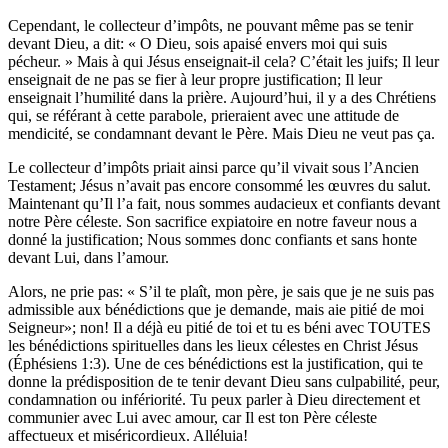
Cependant, le collecteur d’impôts, ne pouvant même pas se tenir
devant Dieu, a dit: « O Dieu, sois apaisé envers moi qui suis
pécheur. » Mais à qui Jésus enseignait-il cela? C’était les juifs; Il leur
enseignait de ne pas se fier à leur propre justification; Il leur
enseignait l’humilité dans la prière. Aujourd’hui, il y a des Chrétiens
qui, se référant à cette parabole, prieraient avec une attitude de
mendicité, se condamnant devant le Père. Mais Dieu ne veut pas ça.
Le collecteur d’impôts priait ainsi parce qu’il vivait sous l’Ancien
Testament; Jésus n’avait pas encore consommé les œuvres du salut.
Maintenant qu’Il l’a fait, nous sommes audacieux et confiants devant
notre Père céleste. Son sacrifice expiatoire en notre faveur nous a
donné la justification; Nous sommes donc confiants et sans honte
devant Lui, dans l’amour.
Alors, ne prie pas: « S’il te plaît, mon père, je sais que je ne suis pas
admissible aux bénédictions que je demande, mais aie pitié de moi
Seigneur»; non! Il a déjà eu pitié de toi et tu es béni avec TOUTES
les bénédictions spirituelles dans les lieux célestes en Christ Jésus
(Éphésiens 1:3). Une de ces bénédictions est la justification, qui te
donne la prédisposition de te tenir devant Dieu sans culpabilité, peur,
condamnation ou infériorité. Tu peux parler à Dieu directement et
communier avec Lui avec amour, car Il est ton Père céleste
affectueux et miséricordieux. Alléluia!