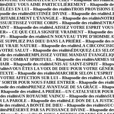
tés
DIEU VOUS AIME PARTICULIÈREMENT – Rhapsodie des r
S EN LUI – Rhapsodie des réalités
TROIS PROVISIONS E
ie des réalités
DESTINÉE DIVINE – Rhapsodie des réalités
LE
RITABLEMENT L’ÉVANGILE – Rhapsodie des réalités
NOTRE 
SSUJETISSEZ VOTRE CORPS – Rhapsodie des réalités
ENTRA
 – Rhapsodie des réalités
LAISSEZ VOTRE ESPRIT VOUS CO
R» – CE QUE CELA SIGNIFIE VRAIMENT – Rhapsodie des ré
Rhapsodie des réalités
UN NOUVEAU TYPE D’HOMME AVEC 
NE SUPPLIEZ PAS DIEU DANS LA PRIÈRE – Rhapsodie des réa
RAIE NATURE – Rhapsodie des réalités
LA CIRCONCISION
TRE SALUT – Rhapsodie des réalités
ÉDUQUEZ-LES SELON 
des réalités
REMPLISSEZ VOTRE MANDAT ÉVANGÉLIQUE AV
 DU COMBAT SPIRITUEL – Rhapsodie des réalités
ARMES SP
 – Rhapsodie des réalités
UNIS AU SAINT-ESPRIT – Rhapsodi
lités
VOUS ÊTES LA VOIX DE DIEU POUR VOTRE GÉNÉRATION
E – Rhapsodie des réalités
MARCHER SELON L’ESPRIT EST
VOTRE AFFECTION SUR LUI – Rhapsodie des réalités
LA CHA
 SORTIR POUR NOUS FAIRE ENTRER – Rhapsodie des réalit
e des réalités
PRENEZ AVANTAGE DE SA GRÂCE – Rhapsodie
psodie des réalités
LA PRIÈRE—UN CATALYSEUR POUR L’IN
 réalités
UN ROYAUME VAINCU – Rhapsodie des réalités
SU
PAROLE – Rhapsodie des réalités
LE DON DE LA JUSTICE
es réalités
LA BONTÉ DE DIEU – Rhapsodie des réalités
SUC
ités
PRÉSERVÉ PAR SA PUISSANCE DIVINE – Rhapsodie des r