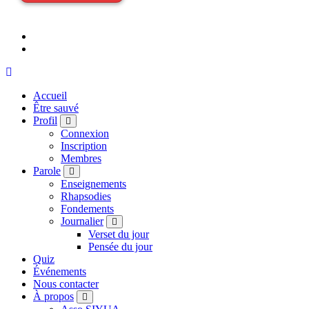
Accueil
Être sauvé
Profil
Connexion
Inscription
Membres
Parole
Enseignements
Rhapsodies
Fondements
Journalier
Verset du jour
Pensée du jour
Quiz
Événements
Nous contacter
À propos