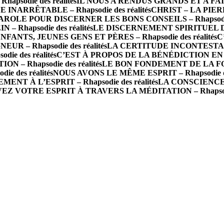
apsodie des réalités
IL NOUS A RENDUS GRANDS ET A FAIT
ARRÊTABLE – Rhapsodie des réalités
CHRIST – LA PIERR
AROLE POUR DISCERNER LES BONS CONSEILS – Rhapsodie d
 Rhapsodie des réalités
LE DISCERNEMENT SPIRITUEL DANS
NFANTS, JEUNES GENS ET PÈRES – Rhapsodie des réalités
C
 – Rhapsodie des réalités
LA CERTITUDE INCONTESTABLE 
 des réalités
C’EST À PROPOS DE LA BÉNÉDICTION EN VOU
 – Rhapsodie des réalités
LE BON FONDEMENT DE LA FOI – 
e des réalités
NOUS AVONS LE MÊME ESPRIT – Rhapsodie des
T À L’ESPRIT – Rhapsodie des réalités
LA CONSCIENCE D
EZ VOTRE ESPRIT À TRAVERS LA MÉDITATION – Rhapsodie 