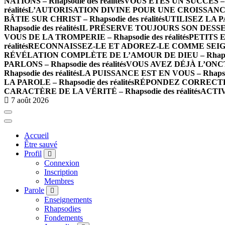
NATIONS – Rhapsodie des réalités
VOUS ÊTES UN SUCCÈS – Rh
réalités
L’AUTORISATION DIVINE POUR UNE CROISSANCE IN
BÂTIE SUR CHRIST – Rhapsodie des réalités
UTILISEZ LA P
Rhapsodie des réalités
IL PRÉSERVE TOUJOURS SON DESSEIN –
VOUS DE LA TROMPERIE – Rhapsodie des réalités
PETITS E
réalités
RECONNAISSEZ-LE ET ADOREZ-LE COMME SEIGNEUR
RÉVÉLATION COMPLÈTE DE L’AMOUR DE DIEU – Rhapsodie
PARLONS – Rhapsodie des réalités
VOUS AVEZ DÉJÀ L’ONCTION
Rhapsodie des réalités
LA PUISSANCE EST EN VOUS – Rhapsodi
LA PAROLE – Rhapsodie des réalités
RÉPONDEZ CORRECTEMEN
CARACTÈRE DE LA VÉRITÉ – Rhapsodie des réalités
ACTIV
7 août 2026
Accueil
Être sauvé
Profil
Connexion
Inscription
Membres
Parole
Enseignements
Rhapsodies
Fondements