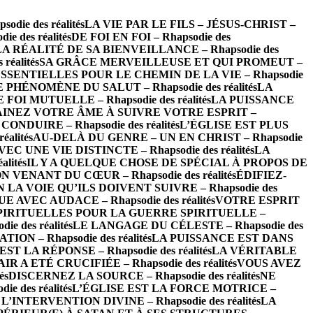
ie des réalités
LA VIE PAR LE FILS – JÉSUS-CHRIST –
des réalités
DE FOI EN FOI – Rhapsodie des
LA RÉALITÉ DE SA BIENVEILLANCE – Rhapsodie des
éalités
SA GRÂCE MERVEILLEUSE ET QUI PROMEUT –
SSENTIELLES POUR LE CHEMIN DE LA VIE – Rhapsodie
 PHÉNOMÈNE DU SALUT – Rhapsodie des réalités
LA
FOI MUTUELLE – Rhapsodie des réalités
LA PUISSANCE
INEZ VOTRE ÂME À SUIVRE VOTRE ESPRIT –
NDUIRE – Rhapsodie des réalités
L’ÉGLISE EST PLUS
alités
AU-DELÀ DU GENRE – UN EN CHRIST – Rhapsodie
UNE VIE DISTINCTE – Rhapsodie des réalités
LA
lités
IL Y A QUELQUE CHOSE DE SPÉCIAL À PROPOS DE
 VENANT DU CŒUR – Rhapsodie des réalités
ÉDIFIEZ-
LA VOIE QU’ILS DOIVENT SUIVRE – Rhapsodie des
EC AUDACE – Rhapsodie des réalités
VOTRE ESPRIT
IRITUELLES POUR LA GUERRE SPIRITUELLE –
e des réalités
LE LANGAGE DU CÉLESTE – Rhapsodie des
 – Rhapsodie des réalités
LA PUISSANCE EST DANS
 LA RÉPONSE – Rhapsodie des réalités
LA VÉRITABLE
IR A ETÉ CRUCIFIÉE – Rhapsodie des réalités
VOUS AVEZ
és
DISCERNEZ LA SOURCE – Rhapsodie des réalités
NE
 des réalités
L’ÉGLISE EST LA FORCE MOTRICE –
TERVENTION DIVINE – Rhapsodie des réalités
LA