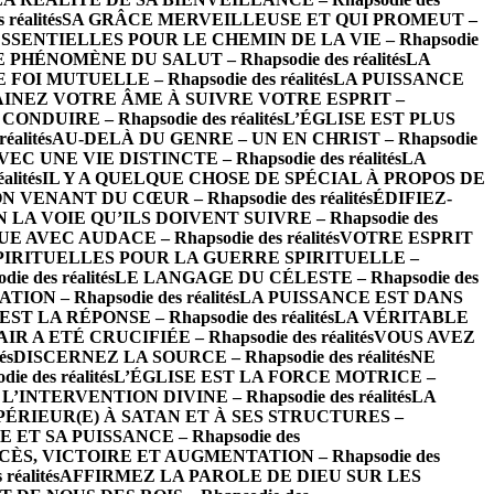
éalités
SA GRÂCE MERVEILLEUSE ET QUI PROMEUT –
SSENTIELLES POUR LE CHEMIN DE LA VIE – Rhapsodie
 PHÉNOMÈNE DU SALUT – Rhapsodie des réalités
LA
FOI MUTUELLE – Rhapsodie des réalités
LA PUISSANCE
INEZ VOTRE ÂME À SUIVRE VOTRE ESPRIT –
NDUIRE – Rhapsodie des réalités
L’ÉGLISE EST PLUS
alités
AU-DELÀ DU GENRE – UN EN CHRIST – Rhapsodie
UNE VIE DISTINCTE – Rhapsodie des réalités
LA
lités
IL Y A QUELQUE CHOSE DE SPÉCIAL À PROPOS DE
 VENANT DU CŒUR – Rhapsodie des réalités
ÉDIFIEZ-
LA VOIE QU’ILS DOIVENT SUIVRE – Rhapsodie des
EC AUDACE – Rhapsodie des réalités
VOTRE ESPRIT
IRITUELLES POUR LA GUERRE SPIRITUELLE –
e des réalités
LE LANGAGE DU CÉLESTE – Rhapsodie des
 – Rhapsodie des réalités
LA PUISSANCE EST DANS
 LA RÉPONSE – Rhapsodie des réalités
LA VÉRITABLE
IR A ETÉ CRUCIFIÉE – Rhapsodie des réalités
VOUS AVEZ
és
DISCERNEZ LA SOURCE – Rhapsodie des réalités
NE
 des réalités
L’ÉGLISE EST LA FORCE MOTRICE –
TERVENTION DIVINE – Rhapsodie des réalités
LA
PÉRIEUR(E) À SATAN ET À SES STRUCTURES –
 ET SA PUISSANCE – Rhapsodie des
CÈS, VICTOIRE ET AUGMENTATION – Rhapsodie des
éalités
AFFIRMEZ LA PAROLE DE DIEU SUR LES