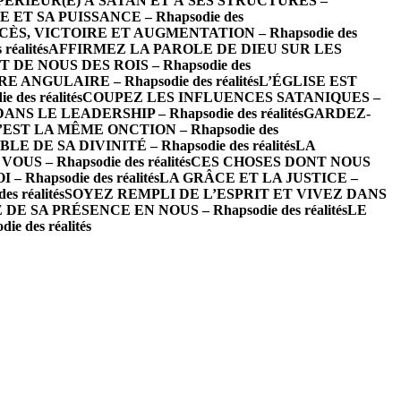
PÉRIEUR(E) À SATAN ET À SES STRUCTURES –
 ET SA PUISSANCE – Rhapsodie des
CÈS, VICTOIRE ET AUGMENTATION – Rhapsodie des
éalités
AFFIRMEZ LA PAROLE DE DIEU SUR LES
 DE NOUS DES ROIS – Rhapsodie des
E ANGULAIRE – Rhapsodie des réalités
L’ÉGLISE EST
es réalités
COUPEZ LES INFLUENCES SATANIQUES –
 LE LEADERSHIP – Rhapsodie des réalités
GARDEZ-
’EST LA MÊME ONCTION – Rhapsodie des
DE SA DIVINITÉ – Rhapsodie des réalités
LA
S – Rhapsodie des réalités
CES CHOSES DONT NOUS
Rhapsodie des réalités
LA GRÂCE ET LA JUSTICE –
 réalités
SOYEZ REMPLI DE L’ESPRIT ET VIVEZ DANS
E SA PRÉSENCE EN NOUS – Rhapsodie des réalités
LE
des réalités