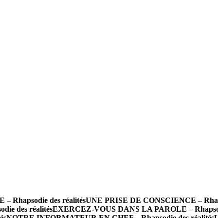
hapsodie des réalités
UNE PRISE DE CONSCIENCE – Rhapsod
e des réalités
EXERCEZ-VOUS DANS LA PAROLE – Rhapsodie 
és
NOTRE INFORMATEUR EN CHEF – Rhapsodie des réalités