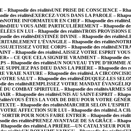
hapsodie des réalités
UNE PRISE DE CONSCIENCE – Rhapsod
e des réalités
EXERCEZ-VOUS DANS LA PAROLE – Rhapsodie 
és
NOTRE INFORMATEUR EN CHEF – Rhapsodie des réalités
tés
DIEU VOUS AIME PARTICULIÈREMENT – Rhapsodie des r
S EN LUI – Rhapsodie des réalités
TROIS PROVISIONS E
ie des réalités
DESTINÉE DIVINE – Rhapsodie des réalités
LE
RITABLEMENT L’ÉVANGILE – Rhapsodie des réalités
NOTRE 
SSUJETISSEZ VOTRE CORPS – Rhapsodie des réalités
ENTRA
 – Rhapsodie des réalités
LAISSEZ VOTRE ESPRIT VOUS CO
R» – CE QUE CELA SIGNIFIE VRAIMENT – Rhapsodie des ré
Rhapsodie des réalités
UN NOUVEAU TYPE D’HOMME AVEC 
NE SUPPLIEZ PAS DIEU DANS LA PRIÈRE – Rhapsodie des réa
RAIE NATURE – Rhapsodie des réalités
LA CIRCONCISION
TRE SALUT – Rhapsodie des réalités
ÉDUQUEZ-LES SELON 
des réalités
REMPLISSEZ VOTRE MANDAT ÉVANGÉLIQUE AV
 DU COMBAT SPIRITUEL – Rhapsodie des réalités
ARMES SP
 – Rhapsodie des réalités
UNIS AU SAINT-ESPRIT – Rhapsodi
lités
VOUS ÊTES LA VOIX DE DIEU POUR VOTRE GÉNÉRATION
E – Rhapsodie des réalités
MARCHER SELON L’ESPRIT EST
VOTRE AFFECTION SUR LUI – Rhapsodie des réalités
LA CHA
 SORTIR POUR NOUS FAIRE ENTRER – Rhapsodie des réalit
e des réalités
PRENEZ AVANTAGE DE SA GRÂCE – Rhapsodie
psodie des réalités
LA PRIÈRE—UN CATALYSEUR POUR L’IN