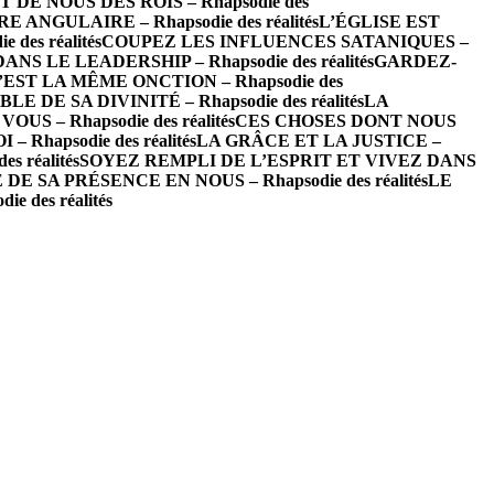
 DE NOUS DES ROIS – Rhapsodie des
E ANGULAIRE – Rhapsodie des réalités
L’ÉGLISE EST
es réalités
COUPEZ LES INFLUENCES SATANIQUES –
 LE LEADERSHIP – Rhapsodie des réalités
GARDEZ-
’EST LA MÊME ONCTION – Rhapsodie des
DE SA DIVINITÉ – Rhapsodie des réalités
LA
S – Rhapsodie des réalités
CES CHOSES DONT NOUS
Rhapsodie des réalités
LA GRÂCE ET LA JUSTICE –
 réalités
SOYEZ REMPLI DE L’ESPRIT ET VIVEZ DANS
E SA PRÉSENCE EN NOUS – Rhapsodie des réalités
LE
des réalités