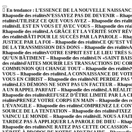
En tendance :
L’ESSENCE DE LA NOUVELLE NAISSANCE – R
Rhapsodie des réalités
N’ESSAYEZ PAS DE DEVENIR – Rhapsodi
réalités
UTILISEZ CE QUE VOUS AVEZ – Rhapsodie des réalit
réalités
IL EST EN VOUS ET AVEC VOUS – Rhapsodie des réali
Rhapsodie des réalités
LA GRÂCE ET LA VÉRITÉ SONT RÉVÉLÉE
des réalités
BÂTI POUR LE SUCCÈS PAR LA PAROLE – Rhapsod
JUSTICE PAR LA FOI – Rhapsodie des réalités
CE QU’EST VÉ
DE LA TRANSMISSION DES DONS – Rhapsodie des réalités
A
Rhapsodie des réalités
VOTRE ESPRIT EST LE LIEU TRÈS SAINT
QU’UN BÂTIMENT – Rhapsodie des réalités
UN «SAINT BAISE
des réalités
FAITES MOURIR LES TRANSACTIONS DU CORPS – 
COMMUNION QUI CHANGE TOUT – Rhapsodie des réalités
VOUS – Rhapsodie des réalités
LA CONNAISSANCE DE VOTRE V
VOUS EN CHRIST – Rhapsodie des réalités
NE PERDEZ PAS VO
réalités
LES DÉMONS NE SONT PAS UN FACTEUR – Rhapsodie 
A UN RAPPEL PARFAIT – Rhapsodie des réalités
LA RÉALITÉ
Rhapsodie des réalités
REFUSEZ D’ÊTRE LIMITÉ PAR LA CHAIR
réalités
PRENEZ VOTRE CORPS EN MAIN – Rhapsodie des réa
L’ÉVANGILE – Rhapsodie des réalités
COMPRENEZ LE CONTEXT
SOURCE DE LA TENTATION – Rhapsodie des réalités
FIXEZ 
VAINCU LE MONDE – Rhapsodie des réalités
IL NOUS A FAIT
TARDEZ PAS À APPLIQUER LA PAROLE DE DIEU – Rhapsodi
Rhapsodie des réalités
NE RATEZ PAS CETTE OCCASSION – Rha