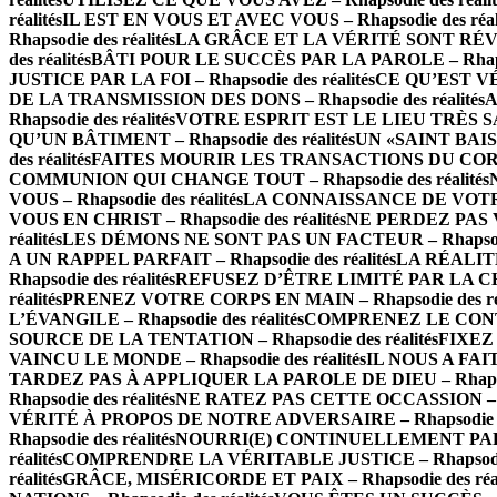
réalités
IL EST EN VOUS ET AVEC VOUS – Rhapsodie des réali
Rhapsodie des réalités
LA GRÂCE ET LA VÉRITÉ SONT RÉVÉLÉE
des réalités
BÂTI POUR LE SUCCÈS PAR LA PAROLE – Rhapsod
JUSTICE PAR LA FOI – Rhapsodie des réalités
CE QU’EST VÉ
DE LA TRANSMISSION DES DONS – Rhapsodie des réalités
A
Rhapsodie des réalités
VOTRE ESPRIT EST LE LIEU TRÈS SAINT
QU’UN BÂTIMENT – Rhapsodie des réalités
UN «SAINT BAISE
des réalités
FAITES MOURIR LES TRANSACTIONS DU CORPS – 
COMMUNION QUI CHANGE TOUT – Rhapsodie des réalités
VOUS – Rhapsodie des réalités
LA CONNAISSANCE DE VOTRE V
VOUS EN CHRIST – Rhapsodie des réalités
NE PERDEZ PAS VO
réalités
LES DÉMONS NE SONT PAS UN FACTEUR – Rhapsodie 
A UN RAPPEL PARFAIT – Rhapsodie des réalités
LA RÉALITÉ
Rhapsodie des réalités
REFUSEZ D’ÊTRE LIMITÉ PAR LA CHAIR
réalités
PRENEZ VOTRE CORPS EN MAIN – Rhapsodie des réa
L’ÉVANGILE – Rhapsodie des réalités
COMPRENEZ LE CONTEXT
SOURCE DE LA TENTATION – Rhapsodie des réalités
FIXEZ 
VAINCU LE MONDE – Rhapsodie des réalités
IL NOUS A FAIT
TARDEZ PAS À APPLIQUER LA PAROLE DE DIEU – Rhapsodi
Rhapsodie des réalités
NE RATEZ PAS CETTE OCCASSION – Rha
VÉRITÉ À PROPOS DE NOTRE ADVERSAIRE – Rhapsodie des
Rhapsodie des réalités
NOURRI(E) CONTINUELLEMENT PAR LA 
réalités
COMPRENDRE LA VÉRITABLE JUSTICE – Rhapsodie d
réalités
GRÂCE, MISÉRICORDE ET PAIX – Rhapsodie des réal