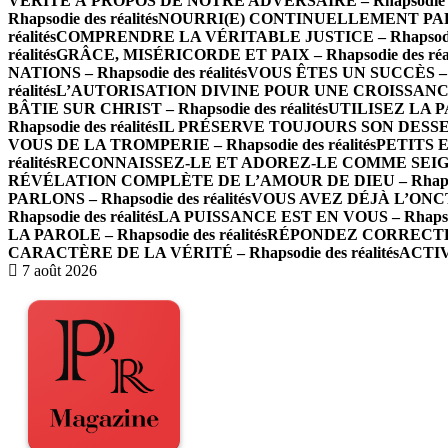
VÉRITÉ À PROPOS DE NOTRE ADVERSAIRE – Rhapsodie des
Rhapsodie des réalités
NOURRI(E) CONTINUELLEMENT PAR LA 
réalités
COMPRENDRE LA VÉRITABLE JUSTICE – Rhapsodie d
réalités
GRÂCE, MISÉRICORDE ET PAIX – Rhapsodie des réal
NATIONS – Rhapsodie des réalités
VOUS ÊTES UN SUCCÈS – Rh
réalités
L’AUTORISATION DIVINE POUR UNE CROISSANCE IN
BÂTIE SUR CHRIST – Rhapsodie des réalités
UTILISEZ LA P
Rhapsodie des réalités
IL PRÉSERVE TOUJOURS SON DESSEIN –
VOUS DE LA TROMPERIE – Rhapsodie des réalités
PETITS E
réalités
RECONNAISSEZ-LE ET ADOREZ-LE COMME SEIGNEUR
RÉVÉLATION COMPLÈTE DE L’AMOUR DE DIEU – Rhapsodie
PARLONS – Rhapsodie des réalités
VOUS AVEZ DÉJÀ L’ONCTION
Rhapsodie des réalités
LA PUISSANCE EST EN VOUS – Rhapsodi
LA PAROLE – Rhapsodie des réalités
RÉPONDEZ CORRECTEMEN
CARACTÈRE DE LA VÉRITÉ – Rhapsodie des réalités
ACTIV
7 août 2026