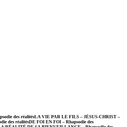
ie des réalités
LA VIE PAR LE FILS – JÉSUS-CHRIST –
des réalités
DE FOI EN FOI – Rhapsodie des
LA RÉALITÉ DE SA BIENVEILLANCE – Rhapsodie des