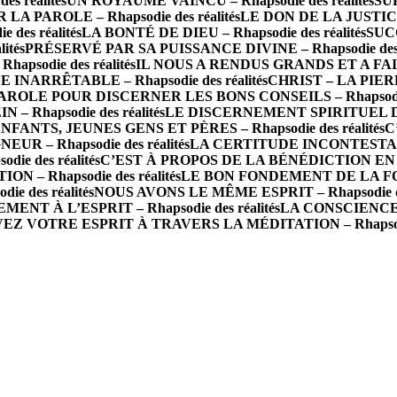
 réalités
UN ROYAUME VAINCU – Rhapsodie des réalités
SU
PAROLE – Rhapsodie des réalités
LE DON DE LA JUSTICE
es réalités
LA BONTÉ DE DIEU – Rhapsodie des réalités
SUC
ités
PRÉSERVÉ PAR SA PUISSANCE DIVINE – Rhapsodie des r
apsodie des réalités
IL NOUS A RENDUS GRANDS ET A FAIT
ARRÊTABLE – Rhapsodie des réalités
CHRIST – LA PIERR
AROLE POUR DISCERNER LES BONS CONSEILS – Rhapsodie d
 Rhapsodie des réalités
LE DISCERNEMENT SPIRITUEL DANS
NFANTS, JEUNES GENS ET PÈRES – Rhapsodie des réalités
C
 – Rhapsodie des réalités
LA CERTITUDE INCONTESTABLE 
 des réalités
C’EST À PROPOS DE LA BÉNÉDICTION EN VOU
 – Rhapsodie des réalités
LE BON FONDEMENT DE LA FOI – 
e des réalités
NOUS AVONS LE MÊME ESPRIT – Rhapsodie des
T À L’ESPRIT – Rhapsodie des réalités
LA CONSCIENCE D
EZ VOTRE ESPRIT À TRAVERS LA MÉDITATION – Rhapsodie 