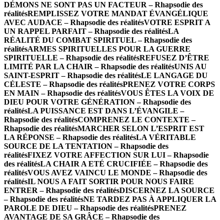
DÉMONS NE SONT PAS UN FACTEUR – Rhapsodie des
réalités
REMPLISSEZ VOTRE MANDAT ÉVANGÉLIQUE
AVEC AUDACE – Rhapsodie des réalités
VOTRE ESPRIT A
UN RAPPEL PARFAIT – Rhapsodie des réalités
LA
RÉALITÉ DU COMBAT SPIRITUEL – Rhapsodie des
réalités
ARMES SPIRITUELLES POUR LA GUERRE
SPIRITUELLE – Rhapsodie des réalités
REFUSEZ D’ÊTRE
LIMITÉ PAR LA CHAIR – Rhapsodie des réalités
UNIS AU
SAINT-ESPRIT – Rhapsodie des réalités
LE LANGAGE DU
CÉLESTE – Rhapsodie des réalités
PRENEZ VOTRE CORPS
EN MAIN – Rhapsodie des réalités
VOUS ÊTES LA VOIX DE
DIEU POUR VOTRE GÉNÉRATION – Rhapsodie des
réalités
LA PUISSANCE EST DANS L’ÉVANGILE –
Rhapsodie des réalités
COMPRENEZ LE CONTEXTE –
Rhapsodie des réalités
MARCHER SELON L’ESPRIT EST
LA RÉPONSE – Rhapsodie des réalités
LA VÉRITABLE
SOURCE DE LA TENTATION – Rhapsodie des
réalités
FIXEZ VOTRE AFFECTION SUR LUI – Rhapsodie
des réalités
LA CHAIR A ETÉ CRUCIFIÉE – Rhapsodie des
réalités
VOUS AVEZ VAINCU LE MONDE – Rhapsodie des
réalités
IL NOUS A FAIT SORTIR POUR NOUS FAIRE
ENTRER – Rhapsodie des réalités
DISCERNEZ LA SOURCE
– Rhapsodie des réalités
NE TARDEZ PAS À APPLIQUER LA
PAROLE DE DIEU – Rhapsodie des réalités
PRENEZ
AVANTAGE DE SA GRÂCE – Rhapsodie des