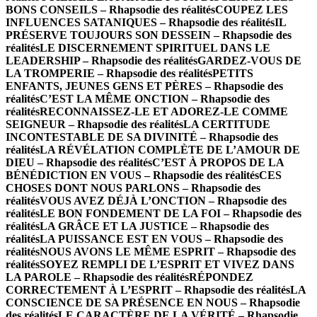
BONS CONSEILS – Rhapsodie des réalités
COUPEZ LES
INFLUENCES SATANIQUES – Rhapsodie des réalités
IL
PRÉSERVE TOUJOURS SON DESSEIN – Rhapsodie des
réalités
LE DISCERNEMENT SPIRITUEL DANS LE
LEADERSHIP – Rhapsodie des réalités
GARDEZ-VOUS DE
LA TROMPERIE – Rhapsodie des réalités
PETITS
ENFANTS, JEUNES GENS ET PÈRES – Rhapsodie des
réalités
C’EST LA MÊME ONCTION – Rhapsodie des
réalités
RECONNAISSEZ-LE ET ADOREZ-LE COMME
SEIGNEUR – Rhapsodie des réalités
LA CERTITUDE
INCONTESTABLE DE SA DIVINITÉ – Rhapsodie des
réalités
LA RÉVÉLATION COMPLÈTE DE L’AMOUR DE
DIEU – Rhapsodie des réalités
C’EST À PROPOS DE LA
BÉNÉDICTION EN VOUS – Rhapsodie des réalités
CES
CHOSES DONT NOUS PARLONS – Rhapsodie des
réalités
VOUS AVEZ DÉJÀ L’ONCTION – Rhapsodie des
réalités
LE BON FONDEMENT DE LA FOI – Rhapsodie des
réalités
LA GRÂCE ET LA JUSTICE – Rhapsodie des
réalités
LA PUISSANCE EST EN VOUS – Rhapsodie des
réalités
NOUS AVONS LE MÊME ESPRIT – Rhapsodie des
réalités
SOYEZ REMPLI DE L’ESPRIT ET VIVEZ DANS
LA PAROLE – Rhapsodie des réalités
RÉPONDEZ
CORRECTEMENT À L’ESPRIT – Rhapsodie des réalités
LA
CONSCIENCE DE SA PRÉSENCE EN NOUS – Rhapsodie
des réalités
LE CARACTÈRE DE LA VÉRITÉ – Rhapsodie