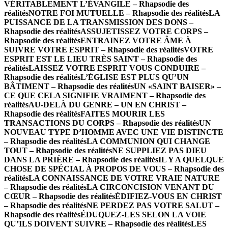
VÉRITABLEMENT L’ÉVANGILE – Rhapsodie des
réalités
NOTRE FOI MUTUELLE – Rhapsodie des réalités
LA
PUISSANCE DE LA TRANSMISSION DES DONS –
Rhapsodie des réalités
ASSUJETISSEZ VOTRE CORPS –
Rhapsodie des réalités
ENTRAINEZ VOTRE ÂME À
SUIVRE VOTRE ESPRIT – Rhapsodie des réalités
VOTRE
ESPRIT EST LE LIEU TRÈS SAINT – Rhapsodie des
réalités
LAISSEZ VOTRE ESPRIT VOUS CONDUIRE –
Rhapsodie des réalités
L’ÉGLISE EST PLUS QU’UN
BÂTIMENT – Rhapsodie des réalités
UN «SAINT BAISER» –
CE QUE CELA SIGNIFIE VRAIMENT – Rhapsodie des
réalités
AU-DELÀ DU GENRE – UN EN CHRIST –
Rhapsodie des réalités
FAITES MOURIR LES
TRANSACTIONS DU CORPS – Rhapsodie des réalités
UN
NOUVEAU TYPE D’HOMME AVEC UNE VIE DISTINCTE
– Rhapsodie des réalités
LA COMMUNION QUI CHANGE
TOUT – Rhapsodie des réalités
NE SUPPLIEZ PAS DIEU
DANS LA PRIÈRE – Rhapsodie des réalités
IL Y A QUELQUE
CHOSE DE SPÉCIAL À PROPOS DE VOUS – Rhapsodie des
réalités
LA CONNAISSANCE DE VOTRE VRAIE NATURE
– Rhapsodie des réalités
LA CIRCONCISION VENANT DU
CŒUR – Rhapsodie des réalités
ÉDIFIEZ-VOUS EN CHRIST
– Rhapsodie des réalités
NE PERDEZ PAS VOTRE SALUT –
Rhapsodie des réalités
ÉDUQUEZ-LES SELON LA VOIE
QU’ILS DOIVENT SUIVRE – Rhapsodie des réalités
LES