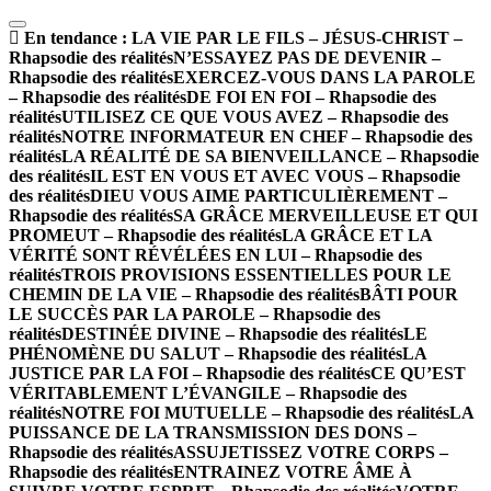
En tendance :
LA VIE PAR LE FILS – JÉSUS-CHRIST –
Rhapsodie des réalités
N’ESSAYEZ PAS DE DEVENIR –
Rhapsodie des réalités
EXERCEZ-VOUS DANS LA PAROLE
– Rhapsodie des réalités
DE FOI EN FOI – Rhapsodie des
réalités
UTILISEZ CE QUE VOUS AVEZ – Rhapsodie des
réalités
NOTRE INFORMATEUR EN CHEF – Rhapsodie des
réalités
LA RÉALITÉ DE SA BIENVEILLANCE – Rhapsodie
des réalités
IL EST EN VOUS ET AVEC VOUS – Rhapsodie
des réalités
DIEU VOUS AIME PARTICULIÈREMENT –
Rhapsodie des réalités
SA GRÂCE MERVEILLEUSE ET QUI
PROMEUT – Rhapsodie des réalités
LA GRÂCE ET LA
VÉRITÉ SONT RÉVÉLÉES EN LUI – Rhapsodie des
réalités
TROIS PROVISIONS ESSENTIELLES POUR LE
CHEMIN DE LA VIE – Rhapsodie des réalités
BÂTI POUR
LE SUCCÈS PAR LA PAROLE – Rhapsodie des
réalités
DESTINÉE DIVINE – Rhapsodie des réalités
LE
PHÉNOMÈNE DU SALUT – Rhapsodie des réalités
LA
JUSTICE PAR LA FOI – Rhapsodie des réalités
CE QU’EST
VÉRITABLEMENT L’ÉVANGILE – Rhapsodie des
réalités
NOTRE FOI MUTUELLE – Rhapsodie des réalités
LA
PUISSANCE DE LA TRANSMISSION DES DONS –
Rhapsodie des réalités
ASSUJETISSEZ VOTRE CORPS –
Rhapsodie des réalités
ENTRAINEZ VOTRE ÂME À