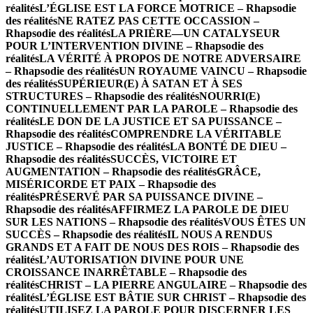
réalités
L’ÉGLISE EST LA FORCE MOTRICE – Rhapsodie
des réalités
NE RATEZ PAS CETTE OCCASSION –
Rhapsodie des réalités
LA PRIÈRE—UN CATALYSEUR
POUR L’INTERVENTION DIVINE – Rhapsodie des
réalités
LA VÉRITÉ À PROPOS DE NOTRE ADVERSAIRE
– Rhapsodie des réalités
UN ROYAUME VAINCU – Rhapsodie
des réalités
SUPÉRIEUR(E) À SATAN ET À SES
STRUCTURES – Rhapsodie des réalités
NOURRI(E)
CONTINUELLEMENT PAR LA PAROLE – Rhapsodie des
réalités
LE DON DE LA JUSTICE ET SA PUISSANCE –
Rhapsodie des réalités
COMPRENDRE LA VÉRITABLE
JUSTICE – Rhapsodie des réalités
LA BONTÉ DE DIEU –
Rhapsodie des réalités
SUCCÈS, VICTOIRE ET
AUGMENTATION – Rhapsodie des réalités
GRÂCE,
MISÉRICORDE ET PAIX – Rhapsodie des
réalités
PRÉSERVÉ PAR SA PUISSANCE DIVINE –
Rhapsodie des réalités
AFFIRMEZ LA PAROLE DE DIEU
SUR LES NATIONS – Rhapsodie des réalités
VOUS ÊTES UN
SUCCÈS – Rhapsodie des réalités
IL NOUS A RENDUS
GRANDS ET A FAIT DE NOUS DES ROIS – Rhapsodie des
réalités
L’AUTORISATION DIVINE POUR UNE
CROISSANCE INARRÊTABLE – Rhapsodie des
réalités
CHRIST – LA PIERRE ANGULAIRE – Rhapsodie des
réalités
L’ÉGLISE EST BÂTIE SUR CHRIST – Rhapsodie des
réalités
UTILISEZ LA PAROLE POUR DISCERNER LES