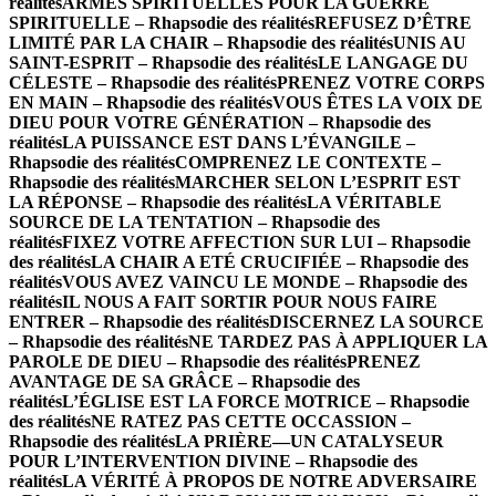
réalités
ARMES SPIRITUELLES POUR LA GUERRE
SPIRITUELLE – Rhapsodie des réalités
REFUSEZ D’ÊTRE
LIMITÉ PAR LA CHAIR – Rhapsodie des réalités
UNIS AU
SAINT-ESPRIT – Rhapsodie des réalités
LE LANGAGE DU
CÉLESTE – Rhapsodie des réalités
PRENEZ VOTRE CORPS
EN MAIN – Rhapsodie des réalités
VOUS ÊTES LA VOIX DE
DIEU POUR VOTRE GÉNÉRATION – Rhapsodie des
réalités
LA PUISSANCE EST DANS L’ÉVANGILE –
Rhapsodie des réalités
COMPRENEZ LE CONTEXTE –
Rhapsodie des réalités
MARCHER SELON L’ESPRIT EST
LA RÉPONSE – Rhapsodie des réalités
LA VÉRITABLE
SOURCE DE LA TENTATION – Rhapsodie des
réalités
FIXEZ VOTRE AFFECTION SUR LUI – Rhapsodie
des réalités
LA CHAIR A ETÉ CRUCIFIÉE – Rhapsodie des
réalités
VOUS AVEZ VAINCU LE MONDE – Rhapsodie des
réalités
IL NOUS A FAIT SORTIR POUR NOUS FAIRE
ENTRER – Rhapsodie des réalités
DISCERNEZ LA SOURCE
– Rhapsodie des réalités
NE TARDEZ PAS À APPLIQUER LA
PAROLE DE DIEU – Rhapsodie des réalités
PRENEZ
AVANTAGE DE SA GRÂCE – Rhapsodie des
réalités
L’ÉGLISE EST LA FORCE MOTRICE – Rhapsodie
des réalités
NE RATEZ PAS CETTE OCCASSION –
Rhapsodie des réalités
LA PRIÈRE—UN CATALYSEUR
POUR L’INTERVENTION DIVINE – Rhapsodie des
réalités
LA VÉRITÉ À PROPOS DE NOTRE ADVERSAIRE