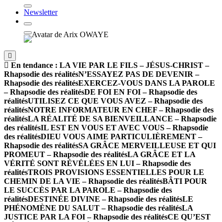
Newsletter
En tendance :
LA VIE PAR LE FILS – JÉSUS-CHRIST –
Rhapsodie des réalités
N’ESSAYEZ PAS DE DEVENIR –
Rhapsodie des réalités
EXERCEZ-VOUS DANS LA PAROLE
– Rhapsodie des réalités
DE FOI EN FOI – Rhapsodie des
réalités
UTILISEZ CE QUE VOUS AVEZ – Rhapsodie des
réalités
NOTRE INFORMATEUR EN CHEF – Rhapsodie des
réalités
LA RÉALITÉ DE SA BIENVEILLANCE – Rhapsodie
des réalités
IL EST EN VOUS ET AVEC VOUS – Rhapsodie
des réalités
DIEU VOUS AIME PARTICULIÈREMENT –
Rhapsodie des réalités
SA GRÂCE MERVEILLEUSE ET QUI
PROMEUT – Rhapsodie des réalités
LA GRÂCE ET LA
VÉRITÉ SONT RÉVÉLÉES EN LUI – Rhapsodie des
réalités
TROIS PROVISIONS ESSENTIELLES POUR LE
CHEMIN DE LA VIE – Rhapsodie des réalités
BÂTI POUR
LE SUCCÈS PAR LA PAROLE – Rhapsodie des
réalités
DESTINÉE DIVINE – Rhapsodie des réalités
LE
PHÉNOMÈNE DU SALUT – Rhapsodie des réalités
LA
JUSTICE PAR LA FOI – Rhapsodie des réalités
CE QU’EST