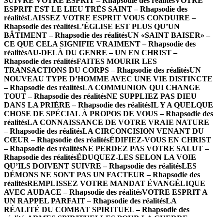
SUIVRE VOTRE ESPRIT – Rhapsodie des réalités
VOTRE
ESPRIT EST LE LIEU TRÈS SAINT – Rhapsodie des
réalités
LAISSEZ VOTRE ESPRIT VOUS CONDUIRE –
Rhapsodie des réalités
L’ÉGLISE EST PLUS QU’UN
BÂTIMENT – Rhapsodie des réalités
UN «SAINT BAISER» –
CE QUE CELA SIGNIFIE VRAIMENT – Rhapsodie des
réalités
AU-DELÀ DU GENRE – UN EN CHRIST –
Rhapsodie des réalités
FAITES MOURIR LES
TRANSACTIONS DU CORPS – Rhapsodie des réalités
UN
NOUVEAU TYPE D’HOMME AVEC UNE VIE DISTINCTE
– Rhapsodie des réalités
LA COMMUNION QUI CHANGE
TOUT – Rhapsodie des réalités
NE SUPPLIEZ PAS DIEU
DANS LA PRIÈRE – Rhapsodie des réalités
IL Y A QUELQUE
CHOSE DE SPÉCIAL À PROPOS DE VOUS – Rhapsodie des
réalités
LA CONNAISSANCE DE VOTRE VRAIE NATURE
– Rhapsodie des réalités
LA CIRCONCISION VENANT DU
CŒUR – Rhapsodie des réalités
ÉDIFIEZ-VOUS EN CHRIST
– Rhapsodie des réalités
NE PERDEZ PAS VOTRE SALUT –
Rhapsodie des réalités
ÉDUQUEZ-LES SELON LA VOIE
QU’ILS DOIVENT SUIVRE – Rhapsodie des réalités
LES
DÉMONS NE SONT PAS UN FACTEUR – Rhapsodie des
réalités
REMPLISSEZ VOTRE MANDAT ÉVANGÉLIQUE
AVEC AUDACE – Rhapsodie des réalités
VOTRE ESPRIT A
UN RAPPEL PARFAIT – Rhapsodie des réalités
LA
RÉALITÉ DU COMBAT SPIRITUEL – Rhapsodie des