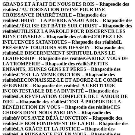
GRANDS ET A FAIT DE NOUS DES ROIS – Rhapsodie des
réalités
L’AUTORISATION DIVINE POUR UNE
CROISSANCE INARRÊTABLE – Rhapsodie des
réalités
CHRIST – LA PIERRE ANGULAIRE – Rhapsodie des
réalités
L’ÉGLISE EST BÂTIE SUR CHRIST – Rhapsodie des
réalités
UTILISEZ LA PAROLE POUR DISCERNER LES
BONS CONSEILS – Rhapsodie des réalités
COUPEZ LES
INFLUENCES SATANIQUES – Rhapsodie des réalités
IL
PRÉSERVE TOUJOURS SON DESSEIN – Rhapsodie des
réalités
LE DISCERNEMENT SPIRITUEL DANS LE
LEADERSHIP – Rhapsodie des réalités
GARDEZ-VOUS DE
LA TROMPERIE – Rhapsodie des réalités
PETITS
ENFANTS, JEUNES GENS ET PÈRES – Rhapsodie des
réalités
C’EST LA MÊME ONCTION – Rhapsodie des
réalités
RECONNAISSEZ-LE ET ADOREZ-LE COMME
SEIGNEUR – Rhapsodie des réalités
LA CERTITUDE
INCONTESTABLE DE SA DIVINITÉ – Rhapsodie des
réalités
LA RÉVÉLATION COMPLÈTE DE L’AMOUR DE
DIEU – Rhapsodie des réalités
C’EST À PROPOS DE LA
BÉNÉDICTION EN VOUS – Rhapsodie des réalités
CES
CHOSES DONT NOUS PARLONS – Rhapsodie des
réalités
VOUS AVEZ DÉJÀ L’ONCTION – Rhapsodie des
réalités
LE BON FONDEMENT DE LA FOI – Rhapsodie des
réalités
LA GRÂCE ET LA JUSTICE – Rhapsodie des
réalités
LA PUISSANCE EST EN VOUS – Rhapsodie des