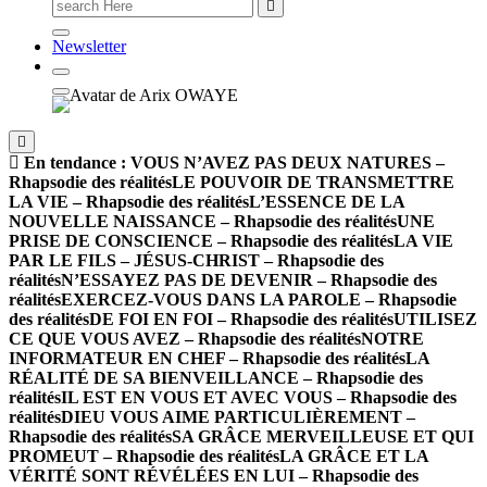
Newsletter
En tendance :
VOUS N’AVEZ PAS DEUX NATURES –
Rhapsodie des réalités
LE POUVOIR DE TRANSMETTRE
LA VIE – Rhapsodie des réalités
L’ESSENCE DE LA
NOUVELLE NAISSANCE – Rhapsodie des réalités
UNE
PRISE DE CONSCIENCE – Rhapsodie des réalités
LA VIE
PAR LE FILS – JÉSUS-CHRIST – Rhapsodie des
réalités
N’ESSAYEZ PAS DE DEVENIR – Rhapsodie des
réalités
EXERCEZ-VOUS DANS LA PAROLE – Rhapsodie
des réalités
DE FOI EN FOI – Rhapsodie des réalités
UTILISEZ
CE QUE VOUS AVEZ – Rhapsodie des réalités
NOTRE
INFORMATEUR EN CHEF – Rhapsodie des réalités
LA
RÉALITÉ DE SA BIENVEILLANCE – Rhapsodie des
réalités
IL EST EN VOUS ET AVEC VOUS – Rhapsodie des
réalités
DIEU VOUS AIME PARTICULIÈREMENT –
Rhapsodie des réalités
SA GRÂCE MERVEILLEUSE ET QUI
PROMEUT – Rhapsodie des réalités
LA GRÂCE ET LA
VÉRITÉ SONT RÉVÉLÉES EN LUI – Rhapsodie des