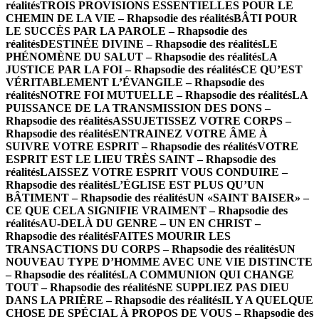
réalités
TROIS PROVISIONS ESSENTIELLES POUR LE
CHEMIN DE LA VIE – Rhapsodie des réalités
BÂTI POUR
LE SUCCÈS PAR LA PAROLE – Rhapsodie des
réalités
DESTINÉE DIVINE – Rhapsodie des réalités
LE
PHÉNOMÈNE DU SALUT – Rhapsodie des réalités
LA
JUSTICE PAR LA FOI – Rhapsodie des réalités
CE QU’EST
VÉRITABLEMENT L’ÉVANGILE – Rhapsodie des
réalités
NOTRE FOI MUTUELLE – Rhapsodie des réalités
LA
PUISSANCE DE LA TRANSMISSION DES DONS –
Rhapsodie des réalités
ASSUJETISSEZ VOTRE CORPS –
Rhapsodie des réalités
ENTRAINEZ VOTRE ÂME À
SUIVRE VOTRE ESPRIT – Rhapsodie des réalités
VOTRE
ESPRIT EST LE LIEU TRÈS SAINT – Rhapsodie des
réalités
LAISSEZ VOTRE ESPRIT VOUS CONDUIRE –
Rhapsodie des réalités
L’ÉGLISE EST PLUS QU’UN
BÂTIMENT – Rhapsodie des réalités
UN «SAINT BAISER» –
CE QUE CELA SIGNIFIE VRAIMENT – Rhapsodie des
réalités
AU-DELÀ DU GENRE – UN EN CHRIST –
Rhapsodie des réalités
FAITES MOURIR LES
TRANSACTIONS DU CORPS – Rhapsodie des réalités
UN
NOUVEAU TYPE D’HOMME AVEC UNE VIE DISTINCTE
– Rhapsodie des réalités
LA COMMUNION QUI CHANGE
TOUT – Rhapsodie des réalités
NE SUPPLIEZ PAS DIEU
DANS LA PRIÈRE – Rhapsodie des réalités
IL Y A QUELQUE
CHOSE DE SPÉCIAL À PROPOS DE VOUS – Rhapsodie des