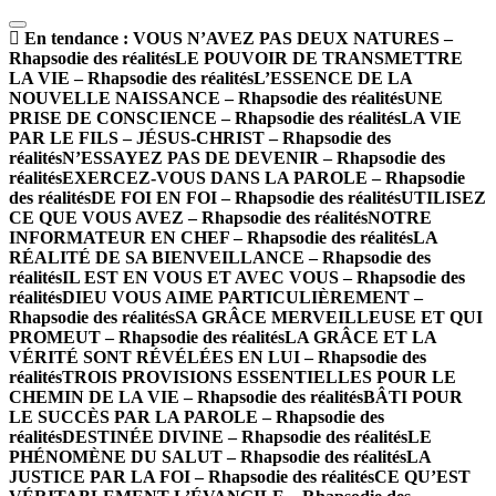
En tendance :
VOUS N’AVEZ PAS DEUX NATURES –
Rhapsodie des réalités
LE POUVOIR DE TRANSMETTRE
LA VIE – Rhapsodie des réalités
L’ESSENCE DE LA
NOUVELLE NAISSANCE – Rhapsodie des réalités
UNE
PRISE DE CONSCIENCE – Rhapsodie des réalités
LA VIE
PAR LE FILS – JÉSUS-CHRIST – Rhapsodie des
réalités
N’ESSAYEZ PAS DE DEVENIR – Rhapsodie des
réalités
EXERCEZ-VOUS DANS LA PAROLE – Rhapsodie
des réalités
DE FOI EN FOI – Rhapsodie des réalités
UTILISEZ
CE QUE VOUS AVEZ – Rhapsodie des réalités
NOTRE
INFORMATEUR EN CHEF – Rhapsodie des réalités
LA
RÉALITÉ DE SA BIENVEILLANCE – Rhapsodie des
réalités
IL EST EN VOUS ET AVEC VOUS – Rhapsodie des
réalités
DIEU VOUS AIME PARTICULIÈREMENT –
Rhapsodie des réalités
SA GRÂCE MERVEILLEUSE ET QUI
PROMEUT – Rhapsodie des réalités
LA GRÂCE ET LA
VÉRITÉ SONT RÉVÉLÉES EN LUI – Rhapsodie des
réalités
TROIS PROVISIONS ESSENTIELLES POUR LE
CHEMIN DE LA VIE – Rhapsodie des réalités
BÂTI POUR
LE SUCCÈS PAR LA PAROLE – Rhapsodie des
réalités
DESTINÉE DIVINE – Rhapsodie des réalités
LE
PHÉNOMÈNE DU SALUT – Rhapsodie des réalités
LA
JUSTICE PAR LA FOI – Rhapsodie des réalités
CE QU’EST