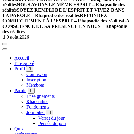
réalités
NOUS AVONS LE MÊME ESPRIT – Rhapsodie des
réalités
SOYEZ REMPLI DE L’ESPRIT ET VIVEZ DANS
LA PAROLE – Rhapsodie des réalités
RÉPONDEZ
CORRECTEMENT À L’ESPRIT – Rhapsodie des réalités
LA
CONSCIENCE DE SA PRÉSENCE EN NOUS – Rhapsodie
des réalités
9 août 2026
Accueil
Être sauvé
Profil
Connexion
Inscription
Membres
Parole
Enseignements
Rhapsodies
Fondements
Journalier
Verset du jour
Pensée du jour
Quiz