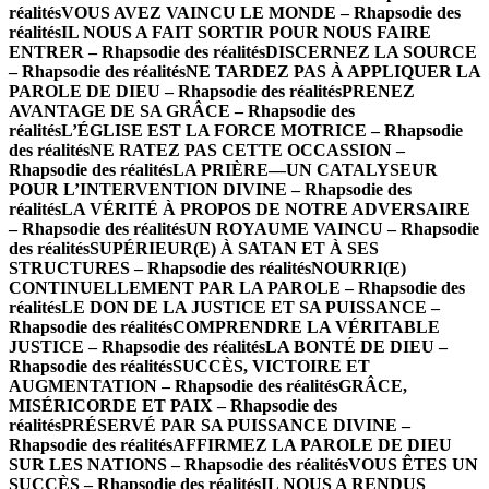
réalités
VOUS AVEZ VAINCU LE MONDE – Rhapsodie des
réalités
IL NOUS A FAIT SORTIR POUR NOUS FAIRE
ENTRER – Rhapsodie des réalités
DISCERNEZ LA SOURCE
– Rhapsodie des réalités
NE TARDEZ PAS À APPLIQUER LA
PAROLE DE DIEU – Rhapsodie des réalités
PRENEZ
AVANTAGE DE SA GRÂCE – Rhapsodie des
réalités
L’ÉGLISE EST LA FORCE MOTRICE – Rhapsodie
des réalités
NE RATEZ PAS CETTE OCCASSION –
Rhapsodie des réalités
LA PRIÈRE—UN CATALYSEUR
POUR L’INTERVENTION DIVINE – Rhapsodie des
réalités
LA VÉRITÉ À PROPOS DE NOTRE ADVERSAIRE
– Rhapsodie des réalités
UN ROYAUME VAINCU – Rhapsodie
des réalités
SUPÉRIEUR(E) À SATAN ET À SES
STRUCTURES – Rhapsodie des réalités
NOURRI(E)
CONTINUELLEMENT PAR LA PAROLE – Rhapsodie des
réalités
LE DON DE LA JUSTICE ET SA PUISSANCE –
Rhapsodie des réalités
COMPRENDRE LA VÉRITABLE
JUSTICE – Rhapsodie des réalités
LA BONTÉ DE DIEU –
Rhapsodie des réalités
SUCCÈS, VICTOIRE ET
AUGMENTATION – Rhapsodie des réalités
GRÂCE,
MISÉRICORDE ET PAIX – Rhapsodie des
réalités
PRÉSERVÉ PAR SA PUISSANCE DIVINE –
Rhapsodie des réalités
AFFIRMEZ LA PAROLE DE DIEU
SUR LES NATIONS – Rhapsodie des réalités
VOUS ÊTES UN
SUCCÈS – Rhapsodie des réalités
IL NOUS A RENDUS