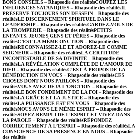
BONS CONSEILS – Rhapsodie des réalités
COUPEZ LES
INFLUENCES SATANIQUES – Rhapsodie des réalités
IL
PRÉSERVE TOUJOURS SON DESSEIN – Rhapsodie des
réalités
LE DISCERNEMENT SPIRITUEL DANS LE
LEADERSHIP – Rhapsodie des réalités
GARDEZ-VOUS DE
LA TROMPERIE – Rhapsodie des réalités
PETITS
ENFANTS, JEUNES GENS ET PÈRES – Rhapsodie des
réalités
C’EST LA MÊME ONCTION – Rhapsodie des
réalités
RECONNAISSEZ-LE ET ADOREZ-LE COMME
SEIGNEUR – Rhapsodie des réalités
LA CERTITUDE
INCONTESTABLE DE SA DIVINITÉ – Rhapsodie des
réalités
LA RÉVÉLATION COMPLÈTE DE L’AMOUR DE
DIEU – Rhapsodie des réalités
C’EST À PROPOS DE LA
BÉNÉDICTION EN VOUS – Rhapsodie des réalités
CES
CHOSES DONT NOUS PARLONS – Rhapsodie des
réalités
VOUS AVEZ DÉJÀ L’ONCTION – Rhapsodie des
réalités
LE BON FONDEMENT DE LA FOI – Rhapsodie des
réalités
LA GRÂCE ET LA JUSTICE – Rhapsodie des
réalités
LA PUISSANCE EST EN VOUS – Rhapsodie des
réalités
NOUS AVONS LE MÊME ESPRIT – Rhapsodie des
réalités
SOYEZ REMPLI DE L’ESPRIT ET VIVEZ DANS
LA PAROLE – Rhapsodie des réalités
RÉPONDEZ
CORRECTEMENT À L’ESPRIT – Rhapsodie des réalités
LA
CONSCIENCE DE SA PRÉSENCE EN NOUS – Rhapsodie
des réalités