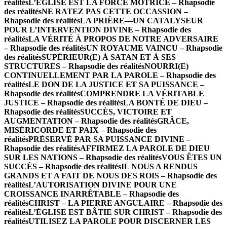
réalités
L’ÉGLISE EST LA FORCE MOTRICE – Rhapsodie
des réalités
NE RATEZ PAS CETTE OCCASSION –
Rhapsodie des réalités
LA PRIÈRE—UN CATALYSEUR
POUR L’INTERVENTION DIVINE – Rhapsodie des
réalités
LA VÉRITÉ À PROPOS DE NOTRE ADVERSAIRE
– Rhapsodie des réalités
UN ROYAUME VAINCU – Rhapsodie
des réalités
SUPÉRIEUR(E) À SATAN ET À SES
STRUCTURES – Rhapsodie des réalités
NOURRI(E)
CONTINUELLEMENT PAR LA PAROLE – Rhapsodie des
réalités
LE DON DE LA JUSTICE ET SA PUISSANCE –
Rhapsodie des réalités
COMPRENDRE LA VÉRITABLE
JUSTICE – Rhapsodie des réalités
LA BONTÉ DE DIEU –
Rhapsodie des réalités
SUCCÈS, VICTOIRE ET
AUGMENTATION – Rhapsodie des réalités
GRÂCE,
MISÉRICORDE ET PAIX – Rhapsodie des
réalités
PRÉSERVÉ PAR SA PUISSANCE DIVINE –
Rhapsodie des réalités
AFFIRMEZ LA PAROLE DE DIEU
SUR LES NATIONS – Rhapsodie des réalités
VOUS ÊTES UN
SUCCÈS – Rhapsodie des réalités
IL NOUS A RENDUS
GRANDS ET A FAIT DE NOUS DES ROIS – Rhapsodie des
réalités
L’AUTORISATION DIVINE POUR UNE
CROISSANCE INARRÊTABLE – Rhapsodie des
réalités
CHRIST – LA PIERRE ANGULAIRE – Rhapsodie des
réalités
L’ÉGLISE EST BÂTIE SUR CHRIST – Rhapsodie des
réalités
UTILISEZ LA PAROLE POUR DISCERNER LES