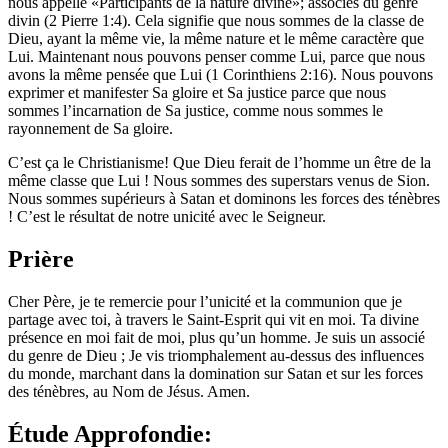
nous appelle «Participants de la nature divine»; associés du genre
divin (2 Pierre 1:4). Cela signifie que nous sommes de la classe de
Dieu, ayant la même vie, la même nature et le même caractère que
Lui. Maintenant nous pouvons penser comme Lui, parce que nous
avons la même pensée que Lui (1 Corinthiens 2:16). Nous pouvons
exprimer et manifester Sa gloire et Sa justice parce que nous
sommes l’incarnation de Sa justice, comme nous sommes le
rayonnement de Sa gloire.
C’est ça le Christianisme! Que Dieu ferait de l’homme un être de la
même classe que Lui ! Nous sommes des superstars venus de Sion.
Nous sommes supérieurs à Satan et dominons les forces des ténèbres
! C’est le résultat de notre unicité avec le Seigneur.
Prière
Cher Père, je te remercie pour l’unicité et la communion que je
partage avec toi, à travers le Saint-Esprit qui vit en moi. Ta divine
présence en moi fait de moi, plus qu’un homme. Je suis un associé
du genre de Dieu ; Je vis triomphalement au-dessus des influences
du monde, marchant dans la domination sur Satan et sur les forces
des ténèbres, au Nom de Jésus. Amen.
Étude Approfondie: