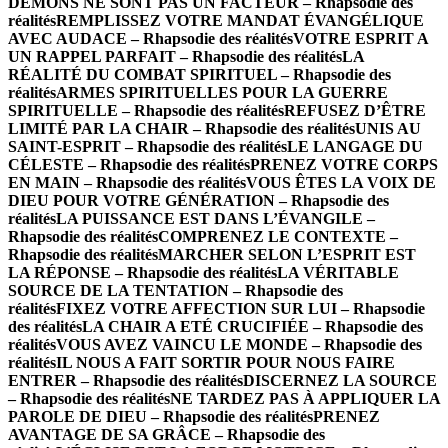
DÉMONS NE SONT PAS UN FACTEUR – Rhapsodie des
réalités
REMPLISSEZ VOTRE MANDAT ÉVANGÉLIQUE
AVEC AUDACE – Rhapsodie des réalités
VOTRE ESPRIT A
UN RAPPEL PARFAIT – Rhapsodie des réalités
LA
RÉALITÉ DU COMBAT SPIRITUEL – Rhapsodie des
réalités
ARMES SPIRITUELLES POUR LA GUERRE
SPIRITUELLE – Rhapsodie des réalités
REFUSEZ D’ÊTRE
LIMITÉ PAR LA CHAIR – Rhapsodie des réalités
UNIS AU
SAINT-ESPRIT – Rhapsodie des réalités
LE LANGAGE DU
CÉLESTE – Rhapsodie des réalités
PRENEZ VOTRE CORPS
EN MAIN – Rhapsodie des réalités
VOUS ÊTES LA VOIX DE
DIEU POUR VOTRE GÉNÉRATION – Rhapsodie des
réalités
LA PUISSANCE EST DANS L’ÉVANGILE –
Rhapsodie des réalités
COMPRENEZ LE CONTEXTE –
Rhapsodie des réalités
MARCHER SELON L’ESPRIT EST
LA RÉPONSE – Rhapsodie des réalités
LA VÉRITABLE
SOURCE DE LA TENTATION – Rhapsodie des
réalités
FIXEZ VOTRE AFFECTION SUR LUI – Rhapsodie
des réalités
LA CHAIR A ETÉ CRUCIFIÉE – Rhapsodie des
réalités
VOUS AVEZ VAINCU LE MONDE – Rhapsodie des
réalités
IL NOUS A FAIT SORTIR POUR NOUS FAIRE
ENTRER – Rhapsodie des réalités
DISCERNEZ LA SOURCE
– Rhapsodie des réalités
NE TARDEZ PAS À APPLIQUER LA
PAROLE DE DIEU – Rhapsodie des réalités
PRENEZ
AVANTAGE DE SA GRÂCE – Rhapsodie des