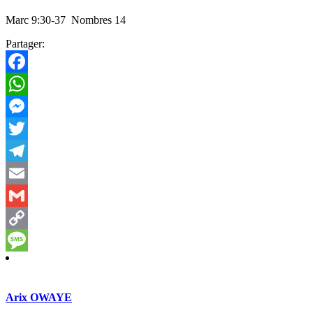
Marc 9:30-37
Nombres 14
Partager:
Facebook
WhatsApp
Messenger
Twitter
Telegram
Email
Gmail
Copy
Link
Message
Arix OWAYE