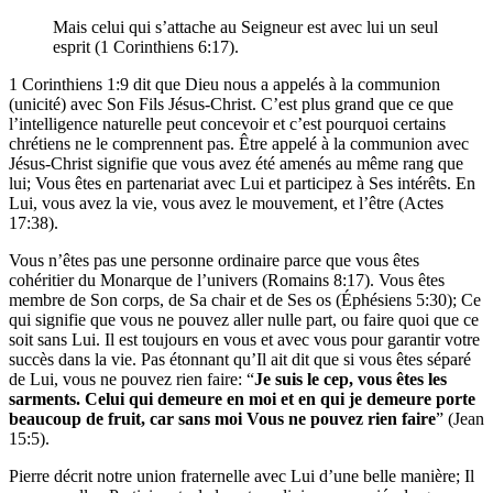
Mais celui qui s’attache au Seigneur est avec lui un seul
esprit (1 Corinthiens 6:17).
1 Corinthiens 1:9 dit que Dieu nous a appelés à la communion
(unicité) avec Son Fils Jésus-Christ. C’est plus grand que ce que
l’intelligence naturelle peut concevoir et c’est pourquoi certains
chrétiens ne le comprennent pas. Être appelé à la communion avec
Jésus-Christ signifie que vous avez été amenés au même rang que
lui; Vous êtes en partenariat avec Lui et participez à Ses intérêts. En
Lui, vous avez la vie, vous avez le mouvement, et l’être (Actes
17:38).
Vous n’êtes pas une personne ordinaire parce que vous êtes
cohéritier du Monarque de l’univers (Romains 8:17). Vous êtes
membre de Son corps, de Sa chair et de Ses os (Éphésiens 5:30); Ce
qui signifie que vous ne pouvez aller nulle part, ou faire quoi que ce
soit sans Lui. Il est toujours en vous et avec vous pour garantir votre
succès dans la vie. Pas étonnant qu’Il ait dit que si vous êtes séparé
de Lui, vous ne pouvez rien faire: “
Je suis le cep, vous êtes les
sarments. Celui qui demeure en moi et en qui je demeure porte
beaucoup de fruit, car sans moi Vous ne pouvez rien faire
” (Jean
15:5).
Pierre décrit notre union fraternelle avec Lui d’une belle manière; Il