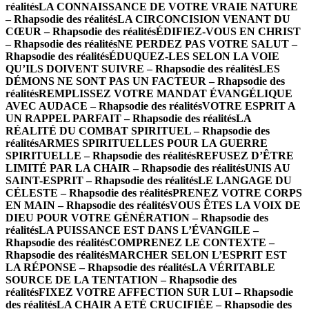
réalités
LA CONNAISSANCE DE VOTRE VRAIE NATURE
– Rhapsodie des réalités
LA CIRCONCISION VENANT DU
CŒUR – Rhapsodie des réalités
ÉDIFIEZ-VOUS EN CHRIST
– Rhapsodie des réalités
NE PERDEZ PAS VOTRE SALUT –
Rhapsodie des réalités
ÉDUQUEZ-LES SELON LA VOIE
QU’ILS DOIVENT SUIVRE – Rhapsodie des réalités
LES
DÉMONS NE SONT PAS UN FACTEUR – Rhapsodie des
réalités
REMPLISSEZ VOTRE MANDAT ÉVANGÉLIQUE
AVEC AUDACE – Rhapsodie des réalités
VOTRE ESPRIT A
UN RAPPEL PARFAIT – Rhapsodie des réalités
LA
RÉALITÉ DU COMBAT SPIRITUEL – Rhapsodie des
réalités
ARMES SPIRITUELLES POUR LA GUERRE
SPIRITUELLE – Rhapsodie des réalités
REFUSEZ D’ÊTRE
LIMITÉ PAR LA CHAIR – Rhapsodie des réalités
UNIS AU
SAINT-ESPRIT – Rhapsodie des réalités
LE LANGAGE DU
CÉLESTE – Rhapsodie des réalités
PRENEZ VOTRE CORPS
EN MAIN – Rhapsodie des réalités
VOUS ÊTES LA VOIX DE
DIEU POUR VOTRE GÉNÉRATION – Rhapsodie des
réalités
LA PUISSANCE EST DANS L’ÉVANGILE –
Rhapsodie des réalités
COMPRENEZ LE CONTEXTE –
Rhapsodie des réalités
MARCHER SELON L’ESPRIT EST
LA RÉPONSE – Rhapsodie des réalités
LA VÉRITABLE
SOURCE DE LA TENTATION – Rhapsodie des
réalités
FIXEZ VOTRE AFFECTION SUR LUI – Rhapsodie
des réalités
LA CHAIR A ETÉ CRUCIFIÉE – Rhapsodie des