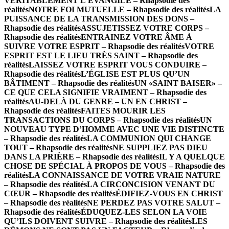
VÉRITABLEMENT L’ÉVANGILE – Rhapsodie des
réalités
NOTRE FOI MUTUELLE – Rhapsodie des réalités
LA
PUISSANCE DE LA TRANSMISSION DES DONS –
Rhapsodie des réalités
ASSUJETISSEZ VOTRE CORPS –
Rhapsodie des réalités
ENTRAINEZ VOTRE ÂME À
SUIVRE VOTRE ESPRIT – Rhapsodie des réalités
VOTRE
ESPRIT EST LE LIEU TRÈS SAINT – Rhapsodie des
réalités
LAISSEZ VOTRE ESPRIT VOUS CONDUIRE –
Rhapsodie des réalités
L’ÉGLISE EST PLUS QU’UN
BÂTIMENT – Rhapsodie des réalités
UN «SAINT BAISER» –
CE QUE CELA SIGNIFIE VRAIMENT – Rhapsodie des
réalités
AU-DELÀ DU GENRE – UN EN CHRIST –
Rhapsodie des réalités
FAITES MOURIR LES
TRANSACTIONS DU CORPS – Rhapsodie des réalités
UN
NOUVEAU TYPE D’HOMME AVEC UNE VIE DISTINCTE
– Rhapsodie des réalités
LA COMMUNION QUI CHANGE
TOUT – Rhapsodie des réalités
NE SUPPLIEZ PAS DIEU
DANS LA PRIÈRE – Rhapsodie des réalités
IL Y A QUELQUE
CHOSE DE SPÉCIAL À PROPOS DE VOUS – Rhapsodie des
réalités
LA CONNAISSANCE DE VOTRE VRAIE NATURE
– Rhapsodie des réalités
LA CIRCONCISION VENANT DU
CŒUR – Rhapsodie des réalités
ÉDIFIEZ-VOUS EN CHRIST
– Rhapsodie des réalités
NE PERDEZ PAS VOTRE SALUT –
Rhapsodie des réalités
ÉDUQUEZ-LES SELON LA VOIE
QU’ILS DOIVENT SUIVRE – Rhapsodie des réalités
LES