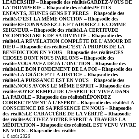
LEADERSHIP – Rhapsodie des réalités
GARDEZ-VOUS DE
LA TROMPERIE – Rhapsodie des réalités
PETITS
ENFANTS, JEUNES GENS ET PÈRES – Rhapsodie des
réalités
C’EST LA MÊME ONCTION – Rhapsodie des
réalités
RECONNAISSEZ-LE ET ADOREZ-LE COMME
SEIGNEUR – Rhapsodie des réalités
LA CERTITUDE
INCONTESTABLE DE SA DIVINITÉ – Rhapsodie des
réalités
LA RÉVÉLATION COMPLÈTE DE L’AMOUR DE
DIEU – Rhapsodie des réalités
C’EST À PROPOS DE LA
BÉNÉDICTION EN VOUS – Rhapsodie des réalités
CES
CHOSES DONT NOUS PARLONS – Rhapsodie des
réalités
VOUS AVEZ DÉJÀ L’ONCTION – Rhapsodie des
réalités
LE BON FONDEMENT DE LA FOI – Rhapsodie des
réalités
LA GRÂCE ET LA JUSTICE – Rhapsodie des
réalités
LA PUISSANCE EST EN VOUS – Rhapsodie des
réalités
NOUS AVONS LE MÊME ESPRIT – Rhapsodie des
réalités
SOYEZ REMPLI DE L’ESPRIT ET VIVEZ DANS
LA PAROLE – Rhapsodie des réalités
RÉPONDEZ
CORRECTEMENT À L’ESPRIT – Rhapsodie des réalités
LA
CONSCIENCE DE SA PRÉSENCE EN NOUS – Rhapsodie
des réalités
LE CARACTÈRE DE LA VÉRITÉ – Rhapsodie
des réalités
ACTIVEZ VOTRE ESPRIT À TRAVERS LA
MÉDITATION – Rhapsodie des réalités
IL EST VENU VIVRE
EN VOUS – Rhapsodie des réalités
6 août 2026