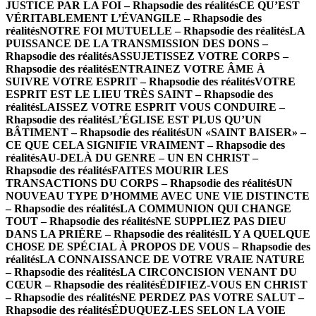
JUSTICE PAR LA FOI – Rhapsodie des réalités
CE QU’EST
VÉRITABLEMENT L’ÉVANGILE – Rhapsodie des
réalités
NOTRE FOI MUTUELLE – Rhapsodie des réalités
LA
PUISSANCE DE LA TRANSMISSION DES DONS –
Rhapsodie des réalités
ASSUJETISSEZ VOTRE CORPS –
Rhapsodie des réalités
ENTRAINEZ VOTRE ÂME À
SUIVRE VOTRE ESPRIT – Rhapsodie des réalités
VOTRE
ESPRIT EST LE LIEU TRÈS SAINT – Rhapsodie des
réalités
LAISSEZ VOTRE ESPRIT VOUS CONDUIRE –
Rhapsodie des réalités
L’ÉGLISE EST PLUS QU’UN
BÂTIMENT – Rhapsodie des réalités
UN «SAINT BAISER» –
CE QUE CELA SIGNIFIE VRAIMENT – Rhapsodie des
réalités
AU-DELÀ DU GENRE – UN EN CHRIST –
Rhapsodie des réalités
FAITES MOURIR LES
TRANSACTIONS DU CORPS – Rhapsodie des réalités
UN
NOUVEAU TYPE D’HOMME AVEC UNE VIE DISTINCTE
– Rhapsodie des réalités
LA COMMUNION QUI CHANGE
TOUT – Rhapsodie des réalités
NE SUPPLIEZ PAS DIEU
DANS LA PRIÈRE – Rhapsodie des réalités
IL Y A QUELQUE
CHOSE DE SPÉCIAL À PROPOS DE VOUS – Rhapsodie des
réalités
LA CONNAISSANCE DE VOTRE VRAIE NATURE
– Rhapsodie des réalités
LA CIRCONCISION VENANT DU
CŒUR – Rhapsodie des réalités
ÉDIFIEZ-VOUS EN CHRIST
– Rhapsodie des réalités
NE PERDEZ PAS VOTRE SALUT –
Rhapsodie des réalités
ÉDUQUEZ-LES SELON LA VOIE