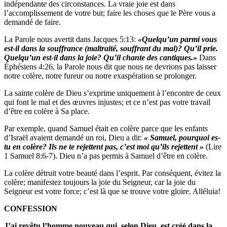
indépendante des circonstances. La vraie joie est dans
l’accomplissement de votre but; faire les choses que le Père vous a
demandé de faire.
La Parole nous avertit dans Jacques 5:13:
«Quelqu’un parmi vous
est-il dans la souffrance (maltraité, souffrant du mal)? Qu’il prie.
Quelqu’un est-il dans la joie? Qu’il chante des cantiques.»
Dans
Éphésiens 4:26, la Parole nous dit que nous ne devrions pas laisser
notre colère, notre fureur ou notre exaspération se prolonger.
La sainte colère de Dieu s’exprime uniquement à l’encontre de ceux
qui font le mal et des œuvres injustes; et ce n’est pas votre travail
d’être en colère à Sa place.
Par exemple, quand Samuel était en colère parce que les enfants
d’Israël avaient demandé un roi, Dieu a dit:
« Samuel, pourquoi es-
tu en colère? Ils ne te rejettent pas, c’est moi qu’ils rejettent »
(Lire
1 Samuel 8:6-7). Dieu n’a pas permis à Samuel d’être en colère.
La colère détruit votre beauté dans l’esprit. Par conséquent, évitez la
colère; manifestez toujours la joie du Seigneur, car la joie du
Seigneur est votre force; c’est là que se trouve votre gloire. Alléluia!
CONFESSION
J’ai revêtu l’homme nouveau qui, selon Dieu, est créé dans la