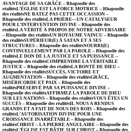
AVANTAGE DE SA GRÂCE – Rhapsodie des
réalités
L’ÉGLISE EST LA FORCE MOTRICE – Rhapsodie
des réalités
NE RATEZ PAS CETTE OCCASSION –
Rhapsodie des réalités
LA PRIÈRE—UN CATALYSEUR
POUR L’INTERVENTION DIVINE – Rhapsodie des
réalités
LA VÉRITÉ À PROPOS DE NOTRE ADVERSAIRE
– Rhapsodie des réalités
UN ROYAUME VAINCU – Rhapsodie
des réalités
SUPÉRIEUR(E) À SATAN ET À SES
STRUCTURES – Rhapsodie des réalités
NOURRI(E)
CONTINUELLEMENT PAR LA PAROLE – Rhapsodie des
réalités
LE DON DE LA JUSTICE ET SA PUISSANCE –
Rhapsodie des réalités
COMPRENDRE LA VÉRITABLE
JUSTICE – Rhapsodie des réalités
LA BONTÉ DE DIEU –
Rhapsodie des réalités
SUCCÈS, VICTOIRE ET
AUGMENTATION – Rhapsodie des réalités
GRÂCE,
MISÉRICORDE ET PAIX – Rhapsodie des
réalités
PRÉSERVÉ PAR SA PUISSANCE DIVINE –
Rhapsodie des réalités
AFFIRMEZ LA PAROLE DE DIEU
SUR LES NATIONS – Rhapsodie des réalités
VOUS ÊTES UN
SUCCÈS – Rhapsodie des réalités
IL NOUS A RENDUS
GRANDS ET A FAIT DE NOUS DES ROIS – Rhapsodie des
réalités
L’AUTORISATION DIVINE POUR UNE
CROISSANCE INARRÊTABLE – Rhapsodie des
réalités
CHRIST – LA PIERRE ANGULAIRE – Rhapsodie des
réalités
L’ÉGLISE EST BÂTIE SUR CHRIST – Rhapsodie des