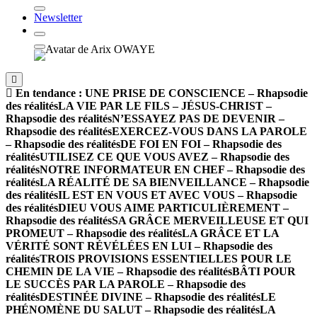
Newsletter
En tendance :
UNE PRISE DE CONSCIENCE – Rhapsodie
des réalités
LA VIE PAR LE FILS – JÉSUS-CHRIST –
Rhapsodie des réalités
N’ESSAYEZ PAS DE DEVENIR –
Rhapsodie des réalités
EXERCEZ-VOUS DANS LA PAROLE
– Rhapsodie des réalités
DE FOI EN FOI – Rhapsodie des
réalités
UTILISEZ CE QUE VOUS AVEZ – Rhapsodie des
réalités
NOTRE INFORMATEUR EN CHEF – Rhapsodie des
réalités
LA RÉALITÉ DE SA BIENVEILLANCE – Rhapsodie
des réalités
IL EST EN VOUS ET AVEC VOUS – Rhapsodie
des réalités
DIEU VOUS AIME PARTICULIÈREMENT –
Rhapsodie des réalités
SA GRÂCE MERVEILLEUSE ET QUI
PROMEUT – Rhapsodie des réalités
LA GRÂCE ET LA
VÉRITÉ SONT RÉVÉLÉES EN LUI – Rhapsodie des
réalités
TROIS PROVISIONS ESSENTIELLES POUR LE
CHEMIN DE LA VIE – Rhapsodie des réalités
BÂTI POUR
LE SUCCÈS PAR LA PAROLE – Rhapsodie des
réalités
DESTINÉE DIVINE – Rhapsodie des réalités
LE
PHÉNOMÈNE DU SALUT – Rhapsodie des réalités
LA