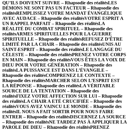
QU’ILS DOIVENT SUIVRE – Rhapsodie des réalités
LES
DÉMONS NE SONT PAS UN FACTEUR – Rhapsodie des
réalités
REMPLISSEZ VOTRE MANDAT ÉVANGÉLIQUE
AVEC AUDACE – Rhapsodie des réalités
VOTRE ESPRIT A
UN RAPPEL PARFAIT – Rhapsodie des réalités
LA
RÉALITÉ DU COMBAT SPIRITUEL – Rhapsodie des
réalités
ARMES SPIRITUELLES POUR LA GUERRE
SPIRITUELLE – Rhapsodie des réalités
REFUSEZ D’ÊTRE
LIMITÉ PAR LA CHAIR – Rhapsodie des réalités
UNIS AU
SAINT-ESPRIT – Rhapsodie des réalités
LE LANGAGE DU
CÉLESTE – Rhapsodie des réalités
PRENEZ VOTRE CORPS
EN MAIN – Rhapsodie des réalités
VOUS ÊTES LA VOIX DE
DIEU POUR VOTRE GÉNÉRATION – Rhapsodie des
réalités
LA PUISSANCE EST DANS L’ÉVANGILE –
Rhapsodie des réalités
COMPRENEZ LE CONTEXTE –
Rhapsodie des réalités
MARCHER SELON L’ESPRIT EST
LA RÉPONSE – Rhapsodie des réalités
LA VÉRITABLE
SOURCE DE LA TENTATION – Rhapsodie des
réalités
FIXEZ VOTRE AFFECTION SUR LUI – Rhapsodie
des réalités
LA CHAIR A ETÉ CRUCIFIÉE – Rhapsodie des
réalités
VOUS AVEZ VAINCU LE MONDE – Rhapsodie des
réalités
IL NOUS A FAIT SORTIR POUR NOUS FAIRE
ENTRER – Rhapsodie des réalités
DISCERNEZ LA SOURCE
– Rhapsodie des réalités
NE TARDEZ PAS À APPLIQUER LA
PAROLE DE DIEU – Rhapsodie des réalités
PRENEZ