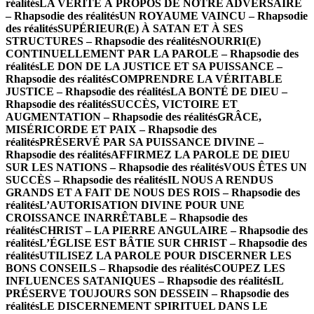
réalités
LA VÉRITÉ À PROPOS DE NOTRE ADVERSAIRE
– Rhapsodie des réalités
UN ROYAUME VAINCU – Rhapsodie
des réalités
SUPÉRIEUR(E) À SATAN ET À SES
STRUCTURES – Rhapsodie des réalités
NOURRI(E)
CONTINUELLEMENT PAR LA PAROLE – Rhapsodie des
réalités
LE DON DE LA JUSTICE ET SA PUISSANCE –
Rhapsodie des réalités
COMPRENDRE LA VÉRITABLE
JUSTICE – Rhapsodie des réalités
LA BONTÉ DE DIEU –
Rhapsodie des réalités
SUCCÈS, VICTOIRE ET
AUGMENTATION – Rhapsodie des réalités
GRÂCE,
MISÉRICORDE ET PAIX – Rhapsodie des
réalités
PRÉSERVÉ PAR SA PUISSANCE DIVINE –
Rhapsodie des réalités
AFFIRMEZ LA PAROLE DE DIEU
SUR LES NATIONS – Rhapsodie des réalités
VOUS ÊTES UN
SUCCÈS – Rhapsodie des réalités
IL NOUS A RENDUS
GRANDS ET A FAIT DE NOUS DES ROIS – Rhapsodie des
réalités
L’AUTORISATION DIVINE POUR UNE
CROISSANCE INARRÊTABLE – Rhapsodie des
réalités
CHRIST – LA PIERRE ANGULAIRE – Rhapsodie des
réalités
L’ÉGLISE EST BÂTIE SUR CHRIST – Rhapsodie des
réalités
UTILISEZ LA PAROLE POUR DISCERNER LES
BONS CONSEILS – Rhapsodie des réalités
COUPEZ LES
INFLUENCES SATANIQUES – Rhapsodie des réalités
IL
PRÉSERVE TOUJOURS SON DESSEIN – Rhapsodie des
réalités
LE DISCERNEMENT SPIRITUEL DANS LE