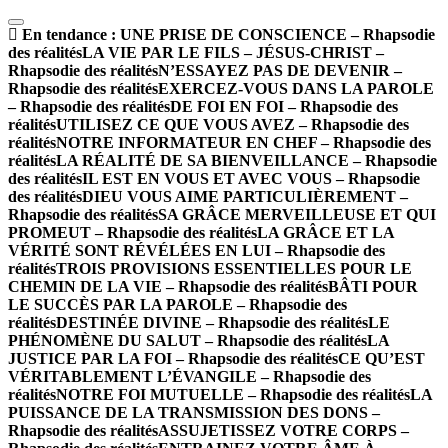
En tendance :
UNE PRISE DE CONSCIENCE – Rhapsodie
des réalités
LA VIE PAR LE FILS – JÉSUS-CHRIST –
Rhapsodie des réalités
N’ESSAYEZ PAS DE DEVENIR –
Rhapsodie des réalités
EXERCEZ-VOUS DANS LA PAROLE
– Rhapsodie des réalités
DE FOI EN FOI – Rhapsodie des
réalités
UTILISEZ CE QUE VOUS AVEZ – Rhapsodie des
réalités
NOTRE INFORMATEUR EN CHEF – Rhapsodie des
réalités
LA RÉALITÉ DE SA BIENVEILLANCE – Rhapsodie
des réalités
IL EST EN VOUS ET AVEC VOUS – Rhapsodie
des réalités
DIEU VOUS AIME PARTICULIÈREMENT –
Rhapsodie des réalités
SA GRÂCE MERVEILLEUSE ET QUI
PROMEUT – Rhapsodie des réalités
LA GRÂCE ET LA
VÉRITÉ SONT RÉVÉLÉES EN LUI – Rhapsodie des
réalités
TROIS PROVISIONS ESSENTIELLES POUR LE
CHEMIN DE LA VIE – Rhapsodie des réalités
BÂTI POUR
LE SUCCÈS PAR LA PAROLE – Rhapsodie des
réalités
DESTINÉE DIVINE – Rhapsodie des réalités
LE
PHÉNOMÈNE DU SALUT – Rhapsodie des réalités
LA
JUSTICE PAR LA FOI – Rhapsodie des réalités
CE QU’EST
VÉRITABLEMENT L’ÉVANGILE – Rhapsodie des
réalités
NOTRE FOI MUTUELLE – Rhapsodie des réalités
LA
PUISSANCE DE LA TRANSMISSION DES DONS –
Rhapsodie des réalités
ASSUJETISSEZ VOTRE CORPS –