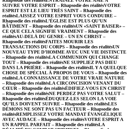
Rhapsodie des réalités
ENTRAINEZ VOTRE ÂME À
SUIVRE VOTRE ESPRIT – Rhapsodie des réalités
VOTRE
ESPRIT EST LE LIEU TRÈS SAINT – Rhapsodie des
réalités
LAISSEZ VOTRE ESPRIT VOUS CONDUIRE –
Rhapsodie des réalités
L’ÉGLISE EST PLUS QU’UN
BÂTIMENT – Rhapsodie des réalités
UN «SAINT BAISER» –
CE QUE CELA SIGNIFIE VRAIMENT – Rhapsodie des
réalités
AU-DELÀ DU GENRE – UN EN CHRIST –
Rhapsodie des réalités
FAITES MOURIR LES
TRANSACTIONS DU CORPS – Rhapsodie des réalités
UN
NOUVEAU TYPE D’HOMME AVEC UNE VIE DISTINCTE
– Rhapsodie des réalités
LA COMMUNION QUI CHANGE
TOUT – Rhapsodie des réalités
NE SUPPLIEZ PAS DIEU
DANS LA PRIÈRE – Rhapsodie des réalités
IL Y A QUELQUE
CHOSE DE SPÉCIAL À PROPOS DE VOUS – Rhapsodie des
réalités
LA CONNAISSANCE DE VOTRE VRAIE NATURE
– Rhapsodie des réalités
LA CIRCONCISION VENANT DU
CŒUR – Rhapsodie des réalités
ÉDIFIEZ-VOUS EN CHRIST
– Rhapsodie des réalités
NE PERDEZ PAS VOTRE SALUT –
Rhapsodie des réalités
ÉDUQUEZ-LES SELON LA VOIE
QU’ILS DOIVENT SUIVRE – Rhapsodie des réalités
LES
DÉMONS NE SONT PAS UN FACTEUR – Rhapsodie des
réalités
REMPLISSEZ VOTRE MANDAT ÉVANGÉLIQUE
AVEC AUDACE – Rhapsodie des réalités
VOTRE ESPRIT A
UN RAPPEL PARFAIT – Rhapsodie des réalités
LA