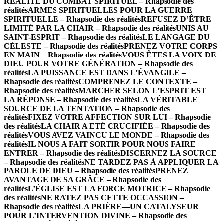
RÉALITÉ DU COMBAT SPIRITUEL – Rhapsodie des
réalités
ARMES SPIRITUELLES POUR LA GUERRE
SPIRITUELLE – Rhapsodie des réalités
REFUSEZ D’ÊTRE
LIMITÉ PAR LA CHAIR – Rhapsodie des réalités
UNIS AU
SAINT-ESPRIT – Rhapsodie des réalités
LE LANGAGE DU
CÉLESTE – Rhapsodie des réalités
PRENEZ VOTRE CORPS
EN MAIN – Rhapsodie des réalités
VOUS ÊTES LA VOIX DE
DIEU POUR VOTRE GÉNÉRATION – Rhapsodie des
réalités
LA PUISSANCE EST DANS L’ÉVANGILE –
Rhapsodie des réalités
COMPRENEZ LE CONTEXTE –
Rhapsodie des réalités
MARCHER SELON L’ESPRIT EST
LA RÉPONSE – Rhapsodie des réalités
LA VÉRITABLE
SOURCE DE LA TENTATION – Rhapsodie des
réalités
FIXEZ VOTRE AFFECTION SUR LUI – Rhapsodie
des réalités
LA CHAIR A ETÉ CRUCIFIÉE – Rhapsodie des
réalités
VOUS AVEZ VAINCU LE MONDE – Rhapsodie des
réalités
IL NOUS A FAIT SORTIR POUR NOUS FAIRE
ENTRER – Rhapsodie des réalités
DISCERNEZ LA SOURCE
– Rhapsodie des réalités
NE TARDEZ PAS À APPLIQUER LA
PAROLE DE DIEU – Rhapsodie des réalités
PRENEZ
AVANTAGE DE SA GRÂCE – Rhapsodie des
réalités
L’ÉGLISE EST LA FORCE MOTRICE – Rhapsodie
des réalités
NE RATEZ PAS CETTE OCCASSION –
Rhapsodie des réalités
LA PRIÈRE—UN CATALYSEUR
POUR L’INTERVENTION DIVINE – Rhapsodie des