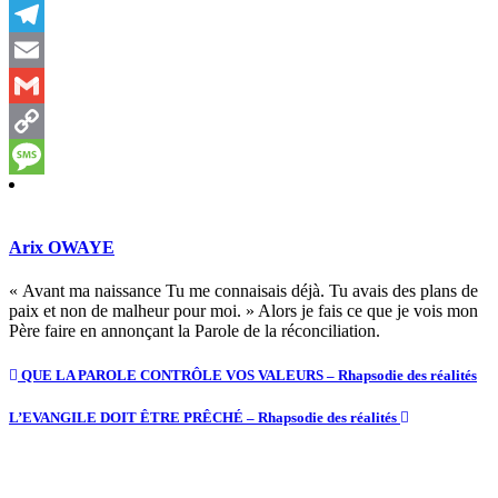
Twitter
Telegram
Email
Gmail
Copy
Link
Message
Arix OWAYE
« Avant ma naissance Tu me connaisais déjà. Tu avais des plans de
paix et non de malheur pour moi. » Alors je fais ce que je vois mon
Père faire en annonçant la Parole de la réconciliation.
QUE LA PAROLE CONTRÔLE VOS VALEURS – Rhapsodie des réalités
L’EVANGILE DOIT ÊTRE PRÊCHÉ – Rhapsodie des réalités