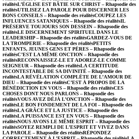
réalités
L’ÉGLISE EST BÂTIE SUR CHRIST – Rhapsodie des
réalités
UTILISEZ LA PAROLE POUR DISCERNER LES
BONS CONSEILS – Rhapsodie des réalités
COUPEZ LES
INFLUENCES SATANIQUES – Rhapsodie des réalités
IL
PRÉSERVE TOUJOURS SON DESSEIN – Rhapsodie des
réalités
LE DISCERNEMENT SPIRITUEL DANS LE
LEADERSHIP – Rhapsodie des réalités
GARDEZ-VOUS DE
LA TROMPERIE – Rhapsodie des réalités
PETITS
ENFANTS, JEUNES GENS ET PÈRES – Rhapsodie des
réalités
C’EST LA MÊME ONCTION – Rhapsodie des
réalités
RECONNAISSEZ-LE ET ADOREZ-LE COMME
SEIGNEUR – Rhapsodie des réalités
LA CERTITUDE
INCONTESTABLE DE SA DIVINITÉ – Rhapsodie des
réalités
LA RÉVÉLATION COMPLÈTE DE L’AMOUR DE
DIEU – Rhapsodie des réalités
C’EST À PROPOS DE LA
BÉNÉDICTION EN VOUS – Rhapsodie des réalités
CES
CHOSES DONT NOUS PARLONS – Rhapsodie des
réalités
VOUS AVEZ DÉJÀ L’ONCTION – Rhapsodie des
réalités
LE BON FONDEMENT DE LA FOI – Rhapsodie des
réalités
LA GRÂCE ET LA JUSTICE – Rhapsodie des
réalités
LA PUISSANCE EST EN VOUS – Rhapsodie des
réalités
NOUS AVONS LE MÊME ESPRIT – Rhapsodie des
réalités
SOYEZ REMPLI DE L’ESPRIT ET VIVEZ DANS
LA PAROLE – Rhapsodie des réalités
RÉPONDEZ
CORRECTEMENT À L’ESPRIT – Rhapsodie des réalités
LA