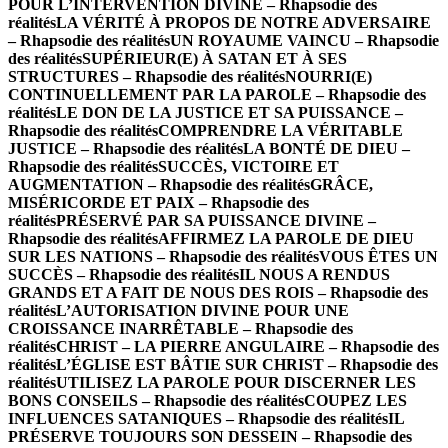
POUR L’INTERVENTION DIVINE – Rhapsodie des
réalités
LA VÉRITÉ À PROPOS DE NOTRE ADVERSAIRE
– Rhapsodie des réalités
UN ROYAUME VAINCU – Rhapsodie
des réalités
SUPÉRIEUR(E) À SATAN ET À SES
STRUCTURES – Rhapsodie des réalités
NOURRI(E)
CONTINUELLEMENT PAR LA PAROLE – Rhapsodie des
réalités
LE DON DE LA JUSTICE ET SA PUISSANCE –
Rhapsodie des réalités
COMPRENDRE LA VÉRITABLE
JUSTICE – Rhapsodie des réalités
LA BONTÉ DE DIEU –
Rhapsodie des réalités
SUCCÈS, VICTOIRE ET
AUGMENTATION – Rhapsodie des réalités
GRÂCE,
MISÉRICORDE ET PAIX – Rhapsodie des
réalités
PRÉSERVÉ PAR SA PUISSANCE DIVINE –
Rhapsodie des réalités
AFFIRMEZ LA PAROLE DE DIEU
SUR LES NATIONS – Rhapsodie des réalités
VOUS ÊTES UN
SUCCÈS – Rhapsodie des réalités
IL NOUS A RENDUS
GRANDS ET A FAIT DE NOUS DES ROIS – Rhapsodie des
réalités
L’AUTORISATION DIVINE POUR UNE
CROISSANCE INARRÊTABLE – Rhapsodie des
réalités
CHRIST – LA PIERRE ANGULAIRE – Rhapsodie des
réalités
L’ÉGLISE EST BÂTIE SUR CHRIST – Rhapsodie des
réalités
UTILISEZ LA PAROLE POUR DISCERNER LES
BONS CONSEILS – Rhapsodie des réalités
COUPEZ LES
INFLUENCES SATANIQUES – Rhapsodie des réalités
IL
PRÉSERVE TOUJOURS SON DESSEIN – Rhapsodie des