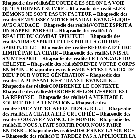
Rhapsodie des réalités
ÉDUQUEZ-LES SELON LA VOIE
QU’ILS DOIVENT SUIVRE – Rhapsodie des réalités
LES
DÉMONS NE SONT PAS UN FACTEUR – Rhapsodie des
réalités
REMPLISSEZ VOTRE MANDAT ÉVANGÉLIQUE
AVEC AUDACE – Rhapsodie des réalités
VOTRE ESPRIT A
UN RAPPEL PARFAIT – Rhapsodie des réalités
LA
RÉALITÉ DU COMBAT SPIRITUEL – Rhapsodie des
réalités
ARMES SPIRITUELLES POUR LA GUERRE
SPIRITUELLE – Rhapsodie des réalités
REFUSEZ D’ÊTRE
LIMITÉ PAR LA CHAIR – Rhapsodie des réalités
UNIS AU
SAINT-ESPRIT – Rhapsodie des réalités
LE LANGAGE DU
CÉLESTE – Rhapsodie des réalités
PRENEZ VOTRE CORPS
EN MAIN – Rhapsodie des réalités
VOUS ÊTES LA VOIX DE
DIEU POUR VOTRE GÉNÉRATION – Rhapsodie des
réalités
LA PUISSANCE EST DANS L’ÉVANGILE –
Rhapsodie des réalités
COMPRENEZ LE CONTEXTE –
Rhapsodie des réalités
MARCHER SELON L’ESPRIT EST
LA RÉPONSE – Rhapsodie des réalités
LA VÉRITABLE
SOURCE DE LA TENTATION – Rhapsodie des
réalités
FIXEZ VOTRE AFFECTION SUR LUI – Rhapsodie
des réalités
LA CHAIR A ETÉ CRUCIFIÉE – Rhapsodie des
réalités
VOUS AVEZ VAINCU LE MONDE – Rhapsodie des
réalités
IL NOUS A FAIT SORTIR POUR NOUS FAIRE
ENTRER – Rhapsodie des réalités
DISCERNEZ LA SOURCE
– Rhapsodie des réalités
NE TARDEZ PAS À APPLIQUER LA