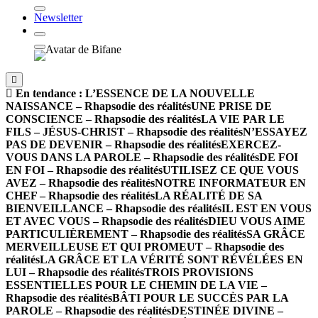
Newsletter
En tendance :
L’ESSENCE DE LA NOUVELLE
NAISSANCE – Rhapsodie des réalités
UNE PRISE DE
CONSCIENCE – Rhapsodie des réalités
LA VIE PAR LE
FILS – JÉSUS-CHRIST – Rhapsodie des réalités
N’ESSAYEZ
PAS DE DEVENIR – Rhapsodie des réalités
EXERCEZ-
VOUS DANS LA PAROLE – Rhapsodie des réalités
DE FOI
EN FOI – Rhapsodie des réalités
UTILISEZ CE QUE VOUS
AVEZ – Rhapsodie des réalités
NOTRE INFORMATEUR EN
CHEF – Rhapsodie des réalités
LA RÉALITÉ DE SA
BIENVEILLANCE – Rhapsodie des réalités
IL EST EN VOUS
ET AVEC VOUS – Rhapsodie des réalités
DIEU VOUS AIME
PARTICULIÈREMENT – Rhapsodie des réalités
SA GRÂCE
MERVEILLEUSE ET QUI PROMEUT – Rhapsodie des
réalités
LA GRÂCE ET LA VÉRITÉ SONT RÉVÉLÉES EN
LUI – Rhapsodie des réalités
TROIS PROVISIONS
ESSENTIELLES POUR LE CHEMIN DE LA VIE –
Rhapsodie des réalités
BÂTI POUR LE SUCCÈS PAR LA
PAROLE – Rhapsodie des réalités
DESTINÉE DIVINE –