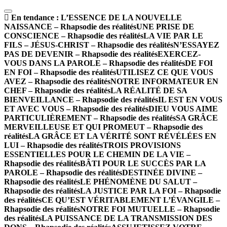
En tendance :
L’ESSENCE DE LA NOUVELLE
NAISSANCE – Rhapsodie des réalités
UNE PRISE DE
CONSCIENCE – Rhapsodie des réalités
LA VIE PAR LE
FILS – JÉSUS-CHRIST – Rhapsodie des réalités
N’ESSAYEZ
PAS DE DEVENIR – Rhapsodie des réalités
EXERCEZ-
VOUS DANS LA PAROLE – Rhapsodie des réalités
DE FOI
EN FOI – Rhapsodie des réalités
UTILISEZ CE QUE VOUS
AVEZ – Rhapsodie des réalités
NOTRE INFORMATEUR EN
CHEF – Rhapsodie des réalités
LA RÉALITÉ DE SA
BIENVEILLANCE – Rhapsodie des réalités
IL EST EN VOUS
ET AVEC VOUS – Rhapsodie des réalités
DIEU VOUS AIME
PARTICULIÈREMENT – Rhapsodie des réalités
SA GRÂCE
MERVEILLEUSE ET QUI PROMEUT – Rhapsodie des
réalités
LA GRÂCE ET LA VÉRITÉ SONT RÉVÉLÉES EN
LUI – Rhapsodie des réalités
TROIS PROVISIONS
ESSENTIELLES POUR LE CHEMIN DE LA VIE –
Rhapsodie des réalités
BÂTI POUR LE SUCCÈS PAR LA
PAROLE – Rhapsodie des réalités
DESTINÉE DIVINE –
Rhapsodie des réalités
LE PHÉNOMÈNE DU SALUT –
Rhapsodie des réalités
LA JUSTICE PAR LA FOI – Rhapsodie
des réalités
CE QU’EST VÉRITABLEMENT L’ÉVANGILE –
Rhapsodie des réalités
NOTRE FOI MUTUELLE – Rhapsodie
des réalités
LA PUISSANCE DE LA TRANSMISSION DES