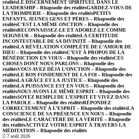
réalités
LE DISCERNEMENT SPIRITUEL DANS LE
LEADERSHIP – Rhapsodie des réalités
GARDEZ-VOUS DE
LA TROMPERIE – Rhapsodie des réalités
PETITS
ENFANTS, JEUNES GENS ET PÈRES – Rhapsodie des
réalités
C’EST LA MÊME ONCTION – Rhapsodie des
réalités
RECONNAISSEZ-LE ET ADOREZ-LE COMME
SEIGNEUR – Rhapsodie des réalités
LA CERTITUDE
INCONTESTABLE DE SA DIVINITÉ – Rhapsodie des
réalités
LA RÉVÉLATION COMPLÈTE DE L’AMOUR DE
DIEU – Rhapsodie des réalités
C’EST À PROPOS DE LA
BÉNÉDICTION EN VOUS – Rhapsodie des réalités
CES
CHOSES DONT NOUS PARLONS – Rhapsodie des
réalités
VOUS AVEZ DÉJÀ L’ONCTION – Rhapsodie des
réalités
LE BON FONDEMENT DE LA FOI – Rhapsodie des
réalités
LA GRÂCE ET LA JUSTICE – Rhapsodie des
réalités
LA PUISSANCE EST EN VOUS – Rhapsodie des
réalités
NOUS AVONS LE MÊME ESPRIT – Rhapsodie des
réalités
SOYEZ REMPLI DE L’ESPRIT ET VIVEZ DANS
LA PAROLE – Rhapsodie des réalités
RÉPONDEZ
CORRECTEMENT À L’ESPRIT – Rhapsodie des réalités
LA
CONSCIENCE DE SA PRÉSENCE EN NOUS – Rhapsodie
des réalités
LE CARACTÈRE DE LA VÉRITÉ – Rhapsodie
des réalités
ACTIVEZ VOTRE ESPRIT À TRAVERS LA
MÉDITATION – Rhapsodie des réalités
7 août 2026