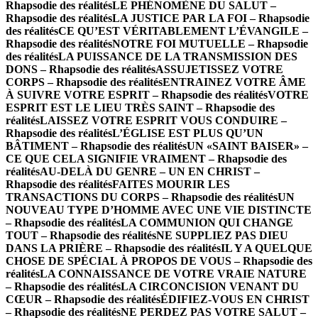
Rhapsodie des réalités
LE PHÉNOMÈNE DU SALUT –
Rhapsodie des réalités
LA JUSTICE PAR LA FOI – Rhapsodie
des réalités
CE QU’EST VÉRITABLEMENT L’ÉVANGILE –
Rhapsodie des réalités
NOTRE FOI MUTUELLE – Rhapsodie
des réalités
LA PUISSANCE DE LA TRANSMISSION DES
DONS – Rhapsodie des réalités
ASSUJETISSEZ VOTRE
CORPS – Rhapsodie des réalités
ENTRAINEZ VOTRE ÂME
À SUIVRE VOTRE ESPRIT – Rhapsodie des réalités
VOTRE
ESPRIT EST LE LIEU TRÈS SAINT – Rhapsodie des
réalités
LAISSEZ VOTRE ESPRIT VOUS CONDUIRE –
Rhapsodie des réalités
L’ÉGLISE EST PLUS QU’UN
BÂTIMENT – Rhapsodie des réalités
UN «SAINT BAISER» –
CE QUE CELA SIGNIFIE VRAIMENT – Rhapsodie des
réalités
AU-DELÀ DU GENRE – UN EN CHRIST –
Rhapsodie des réalités
FAITES MOURIR LES
TRANSACTIONS DU CORPS – Rhapsodie des réalités
UN
NOUVEAU TYPE D’HOMME AVEC UNE VIE DISTINCTE
– Rhapsodie des réalités
LA COMMUNION QUI CHANGE
TOUT – Rhapsodie des réalités
NE SUPPLIEZ PAS DIEU
DANS LA PRIÈRE – Rhapsodie des réalités
IL Y A QUELQUE
CHOSE DE SPÉCIAL À PROPOS DE VOUS – Rhapsodie des
réalités
LA CONNAISSANCE DE VOTRE VRAIE NATURE
– Rhapsodie des réalités
LA CIRCONCISION VENANT DU
CŒUR – Rhapsodie des réalités
ÉDIFIEZ-VOUS EN CHRIST
– Rhapsodie des réalités
NE PERDEZ PAS VOTRE SALUT –