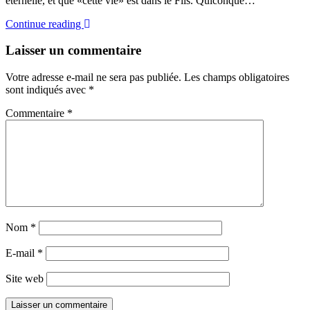
éternelle, et que «cette vie» est dans le Fils. Quiconque…
Continue reading
Laisser un commentaire
Votre adresse e-mail ne sera pas publiée.
Les champs obligatoires
sont indiqués avec
*
Commentaire
*
Nom
*
E-mail
*
Site web