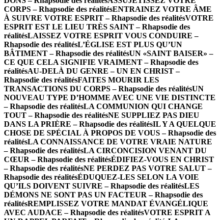
DONS – Rhapsodie des réalités
ASSUJETISSEZ VOTRE
CORPS – Rhapsodie des réalités
ENTRAINEZ VOTRE ÂME
À SUIVRE VOTRE ESPRIT – Rhapsodie des réalités
VOTRE
ESPRIT EST LE LIEU TRÈS SAINT – Rhapsodie des
réalités
LAISSEZ VOTRE ESPRIT VOUS CONDUIRE –
Rhapsodie des réalités
L’ÉGLISE EST PLUS QU’UN
BÂTIMENT – Rhapsodie des réalités
UN «SAINT BAISER» –
CE QUE CELA SIGNIFIE VRAIMENT – Rhapsodie des
réalités
AU-DELÀ DU GENRE – UN EN CHRIST –
Rhapsodie des réalités
FAITES MOURIR LES
TRANSACTIONS DU CORPS – Rhapsodie des réalités
UN
NOUVEAU TYPE D’HOMME AVEC UNE VIE DISTINCTE
– Rhapsodie des réalités
LA COMMUNION QUI CHANGE
TOUT – Rhapsodie des réalités
NE SUPPLIEZ PAS DIEU
DANS LA PRIÈRE – Rhapsodie des réalités
IL Y A QUELQUE
CHOSE DE SPÉCIAL À PROPOS DE VOUS – Rhapsodie des
réalités
LA CONNAISSANCE DE VOTRE VRAIE NATURE
– Rhapsodie des réalités
LA CIRCONCISION VENANT DU
CŒUR – Rhapsodie des réalités
ÉDIFIEZ-VOUS EN CHRIST
– Rhapsodie des réalités
NE PERDEZ PAS VOTRE SALUT –
Rhapsodie des réalités
ÉDUQUEZ-LES SELON LA VOIE
QU’ILS DOIVENT SUIVRE – Rhapsodie des réalités
LES
DÉMONS NE SONT PAS UN FACTEUR – Rhapsodie des
réalités
REMPLISSEZ VOTRE MANDAT ÉVANGÉLIQUE
AVEC AUDACE – Rhapsodie des réalités
VOTRE ESPRIT A