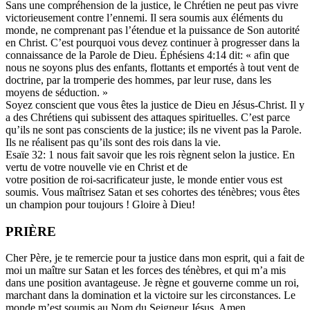
Sans une compréhension de la justice, le Chrétien ne peut pas vivre
victorieusement contre l’ennemi. Il sera soumis aux éléments du
monde, ne comprenant pas l’étendue et la puissance de Son autorité
en Christ. C’est pourquoi vous devez continuer à progresser dans la
connaissance de la Parole de Dieu. Éphésiens 4:14 dit: « afin que
nous ne soyons plus des enfants, flottants et emportés à tout vent de
doctrine, par la tromperie des hommes, par leur ruse, dans les
moyens de séduction. »
Soyez conscient que vous êtes la justice de Dieu en Jésus-Christ. Il y
a des Chrétiens qui subissent des attaques spirituelles. C’est parce
qu’ils ne sont pas conscients de la justice; ils ne vivent pas la Parole.
Ils ne réalisent pas qu’ils sont des rois dans la vie.
Esaïe 32: 1 nous fait savoir que les rois règnent selon la justice. En
vertu de votre nouvelle vie en Christ et de
votre position de roi-sacrificateur juste, le monde entier vous est
soumis. Vous maîtrisez Satan et ses cohortes des ténèbres; vous êtes
un champion pour toujours ! Gloire à Dieu!
PRIÈRE
Cher Père, je te remercie pour ta justice dans mon esprit, qui a fait de
moi un maître sur Satan et les forces des ténèbres, et qui m’a mis
dans une position avantageuse. Je règne et gouverne comme un roi,
marchant dans la domination et la victoire sur les circonstances. Le
monde m’est soumis au Nom du Seigneur Jésus. Amen.