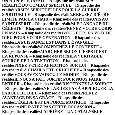
UN RAPPEL PARFAIT – Rhapsodie des réalités
LA
RÉALITÉ DU COMBAT SPIRITUEL – Rhapsodie des
réalités
ARMES SPIRITUELLES POUR LA GUERRE
SPIRITUELLE – Rhapsodie des réalités
REFUSEZ D’ÊTRE
LIMITÉ PAR LA CHAIR – Rhapsodie des réalités
UNIS AU
SAINT-ESPRIT – Rhapsodie des réalités
LE LANGAGE DU
CÉLESTE – Rhapsodie des réalités
PRENEZ VOTRE CORPS
EN MAIN – Rhapsodie des réalités
VOUS ÊTES LA VOIX DE
DIEU POUR VOTRE GÉNÉRATION – Rhapsodie des
réalités
LA PUISSANCE EST DANS L’ÉVANGILE –
Rhapsodie des réalités
COMPRENEZ LE CONTEXTE –
Rhapsodie des réalités
MARCHER SELON L’ESPRIT EST
LA RÉPONSE – Rhapsodie des réalités
LA VÉRITABLE
SOURCE DE LA TENTATION – Rhapsodie des
réalités
FIXEZ VOTRE AFFECTION SUR LUI – Rhapsodie
des réalités
LA CHAIR A ETÉ CRUCIFIÉE – Rhapsodie des
réalités
VOUS AVEZ VAINCU LE MONDE – Rhapsodie des
réalités
IL NOUS A FAIT SORTIR POUR NOUS FAIRE
ENTRER – Rhapsodie des réalités
DISCERNEZ LA SOURCE
– Rhapsodie des réalités
NE TARDEZ PAS À APPLIQUER LA
PAROLE DE DIEU – Rhapsodie des réalités
PRENEZ
AVANTAGE DE SA GRÂCE – Rhapsodie des
réalités
L’ÉGLISE EST LA FORCE MOTRICE – Rhapsodie
des réalités
NE RATEZ PAS CETTE OCCASSION –
Rhapsodie des réalités
LA PRIÈRE—UN CATALYSEUR