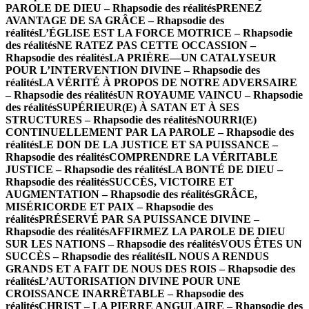
PAROLE DE DIEU – Rhapsodie des réalités
PRENEZ
AVANTAGE DE SA GRÂCE – Rhapsodie des
réalités
L’ÉGLISE EST LA FORCE MOTRICE – Rhapsodie
des réalités
NE RATEZ PAS CETTE OCCASSION –
Rhapsodie des réalités
LA PRIÈRE—UN CATALYSEUR
POUR L’INTERVENTION DIVINE – Rhapsodie des
réalités
LA VÉRITÉ À PROPOS DE NOTRE ADVERSAIRE
– Rhapsodie des réalités
UN ROYAUME VAINCU – Rhapsodie
des réalités
SUPÉRIEUR(E) À SATAN ET À SES
STRUCTURES – Rhapsodie des réalités
NOURRI(E)
CONTINUELLEMENT PAR LA PAROLE – Rhapsodie des
réalités
LE DON DE LA JUSTICE ET SA PUISSANCE –
Rhapsodie des réalités
COMPRENDRE LA VÉRITABLE
JUSTICE – Rhapsodie des réalités
LA BONTÉ DE DIEU –
Rhapsodie des réalités
SUCCÈS, VICTOIRE ET
AUGMENTATION – Rhapsodie des réalités
GRÂCE,
MISÉRICORDE ET PAIX – Rhapsodie des
réalités
PRÉSERVÉ PAR SA PUISSANCE DIVINE –
Rhapsodie des réalités
AFFIRMEZ LA PAROLE DE DIEU
SUR LES NATIONS – Rhapsodie des réalités
VOUS ÊTES UN
SUCCÈS – Rhapsodie des réalités
IL NOUS A RENDUS
GRANDS ET A FAIT DE NOUS DES ROIS – Rhapsodie des
réalités
L’AUTORISATION DIVINE POUR UNE
CROISSANCE INARRÊTABLE – Rhapsodie des
réalités
CHRIST – LA PIERRE ANGULAIRE – Rhapsodie des