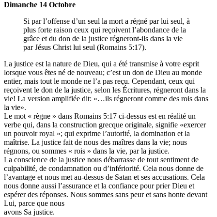
Dimanche 14 Octobre
Si par l’offense d’un seul la mort a régné par lui seul, à
plus forte raison ceux qui reçoivent l’abondance de la
grâce et du don de la justice régneront-ils dans la vie
par Jésus Christ lui seul (Romains 5:17).
La justice est la nature de Dieu, qui a été transmise à votre esprit
lorsque vous êtes né de nouveau; c’est un don de Dieu au monde
entier, mais tout le monde ne l’a pas reçu. Cependant, ceux qui
reçoivent le don de la justice, selon les Écritures, régneront dans la
vie! La version amplifiée dit: «…ils régneront comme des rois dans
la vie».
Le mot « règne » dans Romains 5:17 ci-dessus est en réalité un
verbe qui, dans la construction grecque originale, signifie «exercer
un pouvoir royal »; qui exprime l’autorité, la domination et la
maîtrise. La justice fait de nous des maîtres dans la vie; nous
régnons, ou sommes « rois » dans la vie, par la justice.
La conscience de la justice nous débarrasse de tout sentiment de
culpabilité, de condamnation ou d’infériorité. Cela nous donne de
l’avantage et nous met au-dessus de Satan et ses accusations. Cela
nous donne aussi l’assurance et la confiance pour prier Dieu et
espérer des réponses. Nous sommes sans peur et sans honte devant
Lui, parce que nous
avons Sa justice.