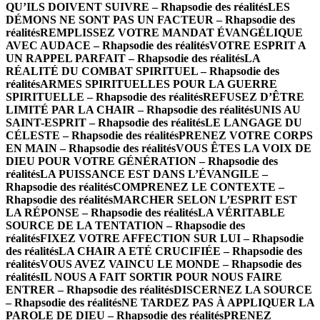
QU’ILS DOIVENT SUIVRE – Rhapsodie des réalités
LES
DÉMONS NE SONT PAS UN FACTEUR – Rhapsodie des
réalités
REMPLISSEZ VOTRE MANDAT ÉVANGÉLIQUE
AVEC AUDACE – Rhapsodie des réalités
VOTRE ESPRIT A
UN RAPPEL PARFAIT – Rhapsodie des réalités
LA
RÉALITÉ DU COMBAT SPIRITUEL – Rhapsodie des
réalités
ARMES SPIRITUELLES POUR LA GUERRE
SPIRITUELLE – Rhapsodie des réalités
REFUSEZ D’ÊTRE
LIMITÉ PAR LA CHAIR – Rhapsodie des réalités
UNIS AU
SAINT-ESPRIT – Rhapsodie des réalités
LE LANGAGE DU
CÉLESTE – Rhapsodie des réalités
PRENEZ VOTRE CORPS
EN MAIN – Rhapsodie des réalités
VOUS ÊTES LA VOIX DE
DIEU POUR VOTRE GÉNÉRATION – Rhapsodie des
réalités
LA PUISSANCE EST DANS L’ÉVANGILE –
Rhapsodie des réalités
COMPRENEZ LE CONTEXTE –
Rhapsodie des réalités
MARCHER SELON L’ESPRIT EST
LA RÉPONSE – Rhapsodie des réalités
LA VÉRITABLE
SOURCE DE LA TENTATION – Rhapsodie des
réalités
FIXEZ VOTRE AFFECTION SUR LUI – Rhapsodie
des réalités
LA CHAIR A ETÉ CRUCIFIÉE – Rhapsodie des
réalités
VOUS AVEZ VAINCU LE MONDE – Rhapsodie des
réalités
IL NOUS A FAIT SORTIR POUR NOUS FAIRE
ENTRER – Rhapsodie des réalités
DISCERNEZ LA SOURCE
– Rhapsodie des réalités
NE TARDEZ PAS À APPLIQUER LA
PAROLE DE DIEU – Rhapsodie des réalités
PRENEZ