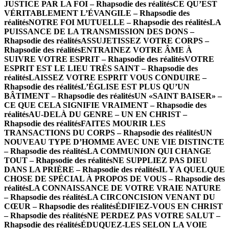
JUSTICE PAR LA FOI – Rhapsodie des réalités
CE QU’EST
VÉRITABLEMENT L’ÉVANGILE – Rhapsodie des
réalités
NOTRE FOI MUTUELLE – Rhapsodie des réalités
LA
PUISSANCE DE LA TRANSMISSION DES DONS –
Rhapsodie des réalités
ASSUJETISSEZ VOTRE CORPS –
Rhapsodie des réalités
ENTRAINEZ VOTRE ÂME À
SUIVRE VOTRE ESPRIT – Rhapsodie des réalités
VOTRE
ESPRIT EST LE LIEU TRÈS SAINT – Rhapsodie des
réalités
LAISSEZ VOTRE ESPRIT VOUS CONDUIRE –
Rhapsodie des réalités
L’ÉGLISE EST PLUS QU’UN
BÂTIMENT – Rhapsodie des réalités
UN «SAINT BAISER» –
CE QUE CELA SIGNIFIE VRAIMENT – Rhapsodie des
réalités
AU-DELÀ DU GENRE – UN EN CHRIST –
Rhapsodie des réalités
FAITES MOURIR LES
TRANSACTIONS DU CORPS – Rhapsodie des réalités
UN
NOUVEAU TYPE D’HOMME AVEC UNE VIE DISTINCTE
– Rhapsodie des réalités
LA COMMUNION QUI CHANGE
TOUT – Rhapsodie des réalités
NE SUPPLIEZ PAS DIEU
DANS LA PRIÈRE – Rhapsodie des réalités
IL Y A QUELQUE
CHOSE DE SPÉCIAL À PROPOS DE VOUS – Rhapsodie des
réalités
LA CONNAISSANCE DE VOTRE VRAIE NATURE
– Rhapsodie des réalités
LA CIRCONCISION VENANT DU
CŒUR – Rhapsodie des réalités
ÉDIFIEZ-VOUS EN CHRIST
– Rhapsodie des réalités
NE PERDEZ PAS VOTRE SALUT –
Rhapsodie des réalités
ÉDUQUEZ-LES SELON LA VOIE