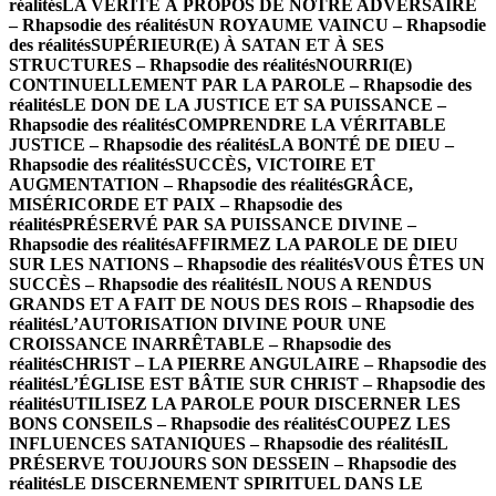
réalités
LA VÉRITÉ À PROPOS DE NOTRE ADVERSAIRE
– Rhapsodie des réalités
UN ROYAUME VAINCU – Rhapsodie
des réalités
SUPÉRIEUR(E) À SATAN ET À SES
STRUCTURES – Rhapsodie des réalités
NOURRI(E)
CONTINUELLEMENT PAR LA PAROLE – Rhapsodie des
réalités
LE DON DE LA JUSTICE ET SA PUISSANCE –
Rhapsodie des réalités
COMPRENDRE LA VÉRITABLE
JUSTICE – Rhapsodie des réalités
LA BONTÉ DE DIEU –
Rhapsodie des réalités
SUCCÈS, VICTOIRE ET
AUGMENTATION – Rhapsodie des réalités
GRÂCE,
MISÉRICORDE ET PAIX – Rhapsodie des
réalités
PRÉSERVÉ PAR SA PUISSANCE DIVINE –
Rhapsodie des réalités
AFFIRMEZ LA PAROLE DE DIEU
SUR LES NATIONS – Rhapsodie des réalités
VOUS ÊTES UN
SUCCÈS – Rhapsodie des réalités
IL NOUS A RENDUS
GRANDS ET A FAIT DE NOUS DES ROIS – Rhapsodie des
réalités
L’AUTORISATION DIVINE POUR UNE
CROISSANCE INARRÊTABLE – Rhapsodie des
réalités
CHRIST – LA PIERRE ANGULAIRE – Rhapsodie des
réalités
L’ÉGLISE EST BÂTIE SUR CHRIST – Rhapsodie des
réalités
UTILISEZ LA PAROLE POUR DISCERNER LES
BONS CONSEILS – Rhapsodie des réalités
COUPEZ LES
INFLUENCES SATANIQUES – Rhapsodie des réalités
IL
PRÉSERVE TOUJOURS SON DESSEIN – Rhapsodie des
réalités
LE DISCERNEMENT SPIRITUEL DANS LE