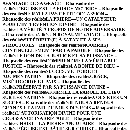
AVANTAGE DE SA GRÂCE – Rhapsodie des
réalités
L’ÉGLISE EST LA FORCE MOTRICE – Rhapsodie
des réalités
NE RATEZ PAS CETTE OCCASSION –
Rhapsodie des réalités
LA PRIÈRE—UN CATALYSEUR
POUR L’INTERVENTION DIVINE – Rhapsodie des
réalités
LA VÉRITÉ À PROPOS DE NOTRE ADVERSAIRE
– Rhapsodie des réalités
UN ROYAUME VAINCU – Rhapsodie
des réalités
SUPÉRIEUR(E) À SATAN ET À SES
STRUCTURES – Rhapsodie des réalités
NOURRI(E)
CONTINUELLEMENT PAR LA PAROLE – Rhapsodie des
réalités
LE DON DE LA JUSTICE ET SA PUISSANCE –
Rhapsodie des réalités
COMPRENDRE LA VÉRITABLE
JUSTICE – Rhapsodie des réalités
LA BONTÉ DE DIEU –
Rhapsodie des réalités
SUCCÈS, VICTOIRE ET
AUGMENTATION – Rhapsodie des réalités
GRÂCE,
MISÉRICORDE ET PAIX – Rhapsodie des
réalités
PRÉSERVÉ PAR SA PUISSANCE DIVINE –
Rhapsodie des réalités
AFFIRMEZ LA PAROLE DE DIEU
SUR LES NATIONS – Rhapsodie des réalités
VOUS ÊTES UN
SUCCÈS – Rhapsodie des réalités
IL NOUS A RENDUS
GRANDS ET A FAIT DE NOUS DES ROIS – Rhapsodie des
réalités
L’AUTORISATION DIVINE POUR UNE
CROISSANCE INARRÊTABLE – Rhapsodie des
réalités
CHRIST – LA PIERRE ANGULAIRE – Rhapsodie des
réalités
L’ÉGLISE EST BÂTIE SUR CHRIST – Rhapsodie des