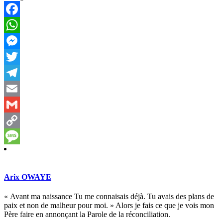
Facebook
WhatsApp
Messenger
Twitter
Telegram
Email
Gmail
Copy
Link
Message
Arix OWAYE
« Avant ma naissance Tu me connaisais déjà. Tu avais des plans de
paix et non de malheur pour moi. » Alors je fais ce que je vois mon
Père faire en annonçant la Parole de la réconciliation.