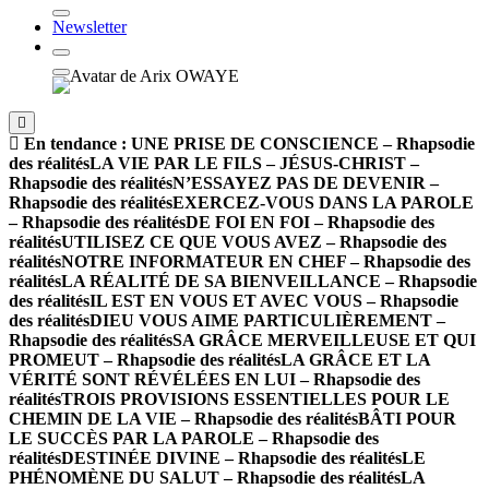
Newsletter
En tendance :
UNE PRISE DE CONSCIENCE – Rhapsodie
des réalités
LA VIE PAR LE FILS – JÉSUS-CHRIST –
Rhapsodie des réalités
N’ESSAYEZ PAS DE DEVENIR –
Rhapsodie des réalités
EXERCEZ-VOUS DANS LA PAROLE
– Rhapsodie des réalités
DE FOI EN FOI – Rhapsodie des
réalités
UTILISEZ CE QUE VOUS AVEZ – Rhapsodie des
réalités
NOTRE INFORMATEUR EN CHEF – Rhapsodie des
réalités
LA RÉALITÉ DE SA BIENVEILLANCE – Rhapsodie
des réalités
IL EST EN VOUS ET AVEC VOUS – Rhapsodie
des réalités
DIEU VOUS AIME PARTICULIÈREMENT –
Rhapsodie des réalités
SA GRÂCE MERVEILLEUSE ET QUI
PROMEUT – Rhapsodie des réalités
LA GRÂCE ET LA
VÉRITÉ SONT RÉVÉLÉES EN LUI – Rhapsodie des
réalités
TROIS PROVISIONS ESSENTIELLES POUR LE
CHEMIN DE LA VIE – Rhapsodie des réalités
BÂTI POUR
LE SUCCÈS PAR LA PAROLE – Rhapsodie des
réalités
DESTINÉE DIVINE – Rhapsodie des réalités
LE
PHÉNOMÈNE DU SALUT – Rhapsodie des réalités
LA