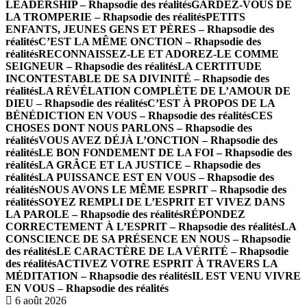
LEADERSHIP – Rhapsodie des réalités
GARDEZ-VOUS DE
LA TROMPERIE – Rhapsodie des réalités
PETITS
ENFANTS, JEUNES GENS ET PÈRES – Rhapsodie des
réalités
C’EST LA MÊME ONCTION – Rhapsodie des
réalités
RECONNAISSEZ-LE ET ADOREZ-LE COMME
SEIGNEUR – Rhapsodie des réalités
LA CERTITUDE
INCONTESTABLE DE SA DIVINITÉ – Rhapsodie des
réalités
LA RÉVÉLATION COMPLÈTE DE L’AMOUR DE
DIEU – Rhapsodie des réalités
C’EST À PROPOS DE LA
BÉNÉDICTION EN VOUS – Rhapsodie des réalités
CES
CHOSES DONT NOUS PARLONS – Rhapsodie des
réalités
VOUS AVEZ DÉJÀ L’ONCTION – Rhapsodie des
réalités
LE BON FONDEMENT DE LA FOI – Rhapsodie des
réalités
LA GRÂCE ET LA JUSTICE – Rhapsodie des
réalités
LA PUISSANCE EST EN VOUS – Rhapsodie des
réalités
NOUS AVONS LE MÊME ESPRIT – Rhapsodie des
réalités
SOYEZ REMPLI DE L’ESPRIT ET VIVEZ DANS
LA PAROLE – Rhapsodie des réalités
RÉPONDEZ
CORRECTEMENT À L’ESPRIT – Rhapsodie des réalités
LA
CONSCIENCE DE SA PRÉSENCE EN NOUS – Rhapsodie
des réalités
LE CARACTÈRE DE LA VÉRITÉ – Rhapsodie
des réalités
ACTIVEZ VOTRE ESPRIT À TRAVERS LA
MÉDITATION – Rhapsodie des réalités
IL EST VENU VIVRE
EN VOUS – Rhapsodie des réalités
6 août 2026