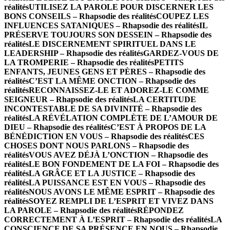
réalités
UTILISEZ LA PAROLE POUR DISCERNER LES
BONS CONSEILS – Rhapsodie des réalités
COUPEZ LES
INFLUENCES SATANIQUES – Rhapsodie des réalités
IL
PRÉSERVE TOUJOURS SON DESSEIN – Rhapsodie des
réalités
LE DISCERNEMENT SPIRITUEL DANS LE
LEADERSHIP – Rhapsodie des réalités
GARDEZ-VOUS DE
LA TROMPERIE – Rhapsodie des réalités
PETITS
ENFANTS, JEUNES GENS ET PÈRES – Rhapsodie des
réalités
C’EST LA MÊME ONCTION – Rhapsodie des
réalités
RECONNAISSEZ-LE ET ADOREZ-LE COMME
SEIGNEUR – Rhapsodie des réalités
LA CERTITUDE
INCONTESTABLE DE SA DIVINITÉ – Rhapsodie des
réalités
LA RÉVÉLATION COMPLÈTE DE L’AMOUR DE
DIEU – Rhapsodie des réalités
C’EST À PROPOS DE LA
BÉNÉDICTION EN VOUS – Rhapsodie des réalités
CES
CHOSES DONT NOUS PARLONS – Rhapsodie des
réalités
VOUS AVEZ DÉJÀ L’ONCTION – Rhapsodie des
réalités
LE BON FONDEMENT DE LA FOI – Rhapsodie des
réalités
LA GRÂCE ET LA JUSTICE – Rhapsodie des
réalités
LA PUISSANCE EST EN VOUS – Rhapsodie des
réalités
NOUS AVONS LE MÊME ESPRIT – Rhapsodie des
réalités
SOYEZ REMPLI DE L’ESPRIT ET VIVEZ DANS
LA PAROLE – Rhapsodie des réalités
RÉPONDEZ
CORRECTEMENT À L’ESPRIT – Rhapsodie des réalités
LA
CONSCIENCE DE SA PRÉSENCE EN NOUS – Rhapsodie