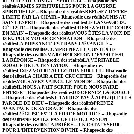
RÉALITÉ DU COMBAT SPIRITUEL – Rhapsodie des
réalités
ARMES SPIRITUELLES POUR LA GUERRE
SPIRITUELLE – Rhapsodie des réalités
REFUSEZ D’ÊTRE
LIMITÉ PAR LA CHAIR – Rhapsodie des réalités
UNIS AU
SAINT-ESPRIT – Rhapsodie des réalités
LE LANGAGE DU
CÉLESTE – Rhapsodie des réalités
PRENEZ VOTRE CORPS
EN MAIN – Rhapsodie des réalités
VOUS ÊTES LA VOIX DE
DIEU POUR VOTRE GÉNÉRATION – Rhapsodie des
réalités
LA PUISSANCE EST DANS L’ÉVANGILE –
Rhapsodie des réalités
COMPRENEZ LE CONTEXTE –
Rhapsodie des réalités
MARCHER SELON L’ESPRIT EST
LA RÉPONSE – Rhapsodie des réalités
LA VÉRITABLE
SOURCE DE LA TENTATION – Rhapsodie des
réalités
FIXEZ VOTRE AFFECTION SUR LUI – Rhapsodie
des réalités
LA CHAIR A ETÉ CRUCIFIÉE – Rhapsodie des
réalités
VOUS AVEZ VAINCU LE MONDE – Rhapsodie des
réalités
IL NOUS A FAIT SORTIR POUR NOUS FAIRE
ENTRER – Rhapsodie des réalités
DISCERNEZ LA SOURCE
– Rhapsodie des réalités
NE TARDEZ PAS À APPLIQUER LA
PAROLE DE DIEU – Rhapsodie des réalités
PRENEZ
AVANTAGE DE SA GRÂCE – Rhapsodie des
réalités
L’ÉGLISE EST LA FORCE MOTRICE – Rhapsodie
des réalités
NE RATEZ PAS CETTE OCCASSION –
Rhapsodie des réalités
LA PRIÈRE—UN CATALYSEUR
POUR L’INTERVENTION DIVINE – Rhapsodie des