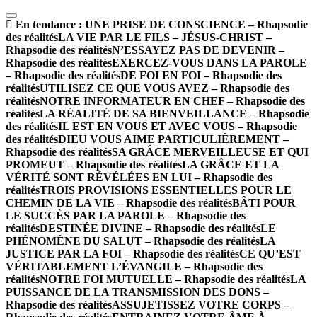
En tendance :
UNE PRISE DE CONSCIENCE – Rhapsodie
des réalités
LA VIE PAR LE FILS – JÉSUS-CHRIST –
Rhapsodie des réalités
N’ESSAYEZ PAS DE DEVENIR –
Rhapsodie des réalités
EXERCEZ-VOUS DANS LA PAROLE
– Rhapsodie des réalités
DE FOI EN FOI – Rhapsodie des
réalités
UTILISEZ CE QUE VOUS AVEZ – Rhapsodie des
réalités
NOTRE INFORMATEUR EN CHEF – Rhapsodie des
réalités
LA RÉALITÉ DE SA BIENVEILLANCE – Rhapsodie
des réalités
IL EST EN VOUS ET AVEC VOUS – Rhapsodie
des réalités
DIEU VOUS AIME PARTICULIÈREMENT –
Rhapsodie des réalités
SA GRÂCE MERVEILLEUSE ET QUI
PROMEUT – Rhapsodie des réalités
LA GRÂCE ET LA
VÉRITÉ SONT RÉVÉLÉES EN LUI – Rhapsodie des
réalités
TROIS PROVISIONS ESSENTIELLES POUR LE
CHEMIN DE LA VIE – Rhapsodie des réalités
BÂTI POUR
LE SUCCÈS PAR LA PAROLE – Rhapsodie des
réalités
DESTINÉE DIVINE – Rhapsodie des réalités
LE
PHÉNOMÈNE DU SALUT – Rhapsodie des réalités
LA
JUSTICE PAR LA FOI – Rhapsodie des réalités
CE QU’EST
VÉRITABLEMENT L’ÉVANGILE – Rhapsodie des
réalités
NOTRE FOI MUTUELLE – Rhapsodie des réalités
LA
PUISSANCE DE LA TRANSMISSION DES DONS –
Rhapsodie des réalités
ASSUJETISSEZ VOTRE CORPS –