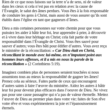
Rien de ce que nous faisons sur la terre n’a de sens, ni de valeur
dans les cieux si cela n’est pas en relation avec la cause de
l’Évangile, le salut des âmes perdues. Vous êtes à la fois responsable
de conduire les gens à Christ, mais aussi de vous assurer qu’ils sont
établis dans l’église en tant que gagneurs d’âmes.
Dieu a mis certaines personnes sur votre chemin pour que vous
puissiez les aider à bâtir leur foi, leur apprendre à prier, à découvrir
et à vivre dans leur héritage en Christ; cela fait partie de votre
responsabilité dans l’Évangile de Christ. Vous êtes sauvé pour
sauver d’autres; vous êtes bâti pour édifier d’autres. Vous avez reçu
le ministère de la réconciliation:
« Car Dieu était en Christ,
réconciliant le monde avec lui-même, en n’imputant point aux
hommes leurs offenses, et il a mis en nous la parole de la
réconciliation »
(2 Corinthiens 5:19).
Imaginez combien plus de personnes seraient touchées si nous
assumions tous au mieux la responsabilité de gagner les âmes!
Prenez cela au sérieux. Faites partie de ceux qui encouragent
d’autres saints à faire l’œuvre du ministère. Aidez les autres à bâtir
leur foi pour devenir plus efficaces dans l’oeuvre de Dieu. Ne vivez
pas pour une cause passagère qui n’a pas de valeur éternelle. Mettez
l’œuvre de Dieu au premier plan dans votre vie; faites de Son rêve
votre rêve et vous expérimenterez la joie et l’épanouissement
éternels.