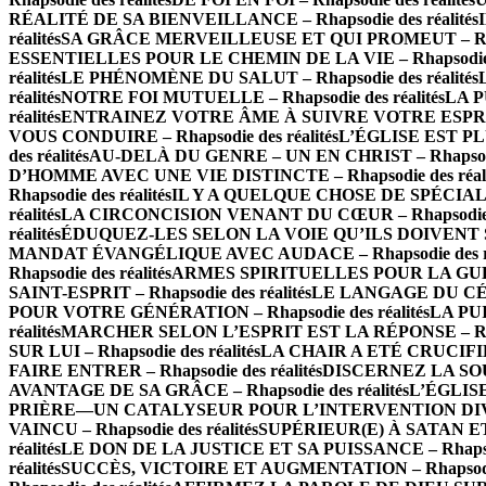
RÉALITÉ DE SA BIENVEILLANCE – Rhapsodie des réalités
réalités
SA GRÂCE MERVEILLEUSE ET QUI PROMEUT – Rhapso
ESSENTIELLES POUR LE CHEMIN DE LA VIE – Rhapsodie de
réalités
LE PHÉNOMÈNE DU SALUT – Rhapsodie des réalités
réalités
NOTRE FOI MUTUELLE – Rhapsodie des réalités
LA P
réalités
ENTRAINEZ VOTRE ÂME À SUIVRE VOTRE ESPRIT – 
VOUS CONDUIRE – Rhapsodie des réalités
L’ÉGLISE EST PLU
des réalités
AU-DELÀ DU GENRE – UN EN CHRIST – Rhapsodie 
D’HOMME AVEC UNE VIE DISTINCTE – Rhapsodie des réali
Rhapsodie des réalités
IL Y A QUELQUE CHOSE DE SPÉCIAL À 
réalités
LA CIRCONCISION VENANT DU CŒUR – Rhapsodie de
réalités
ÉDUQUEZ-LES SELON LA VOIE QU’ILS DOIVENT SUIV
MANDAT ÉVANGÉLIQUE AVEC AUDACE – Rhapsodie des ré
Rhapsodie des réalités
ARMES SPIRITUELLES POUR LA GUERRE
SAINT-ESPRIT – Rhapsodie des réalités
LE LANGAGE DU CÉLES
POUR VOTRE GÉNÉRATION – Rhapsodie des réalités
LA PUI
réalités
MARCHER SELON L’ESPRIT EST LA RÉPONSE – Rhaps
SUR LUI – Rhapsodie des réalités
LA CHAIR A ETÉ CRUCIFIÉE 
FAIRE ENTRER – Rhapsodie des réalités
DISCERNEZ LA SOURC
AVANTAGE DE SA GRÂCE – Rhapsodie des réalités
L’ÉGLISE
PRIÈRE—UN CATALYSEUR POUR L’INTERVENTION DIVINE –
VAINCU – Rhapsodie des réalités
SUPÉRIEUR(E) À SATAN ET À
réalités
LE DON DE LA JUSTICE ET SA PUISSANCE – Rhapsodi
réalités
SUCCÈS, VICTOIRE ET AUGMENTATION – Rhapsodie 