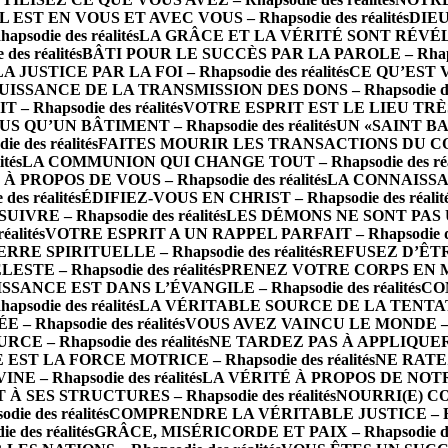
IL EST EN VOUS ET AVEC VOUS – Rhapsodie des réalités
DIEU
die des réalités
LA GRÂCE ET LA VÉRITÉ SONT RÉVÉLÉES 
s réalités
BÂTI POUR LE SUCCÈS PAR LA PAROLE – Rhapsod
LA JUSTICE PAR LA FOI – Rhapsodie des réalités
CE QU’EST 
UISSANCE DE LA TRANSMISSION DES DONS – Rhapsodie des 
Rhapsodie des réalités
VOTRE ESPRIT EST LE LIEU TRÈS SA
S QU’UN BÂTIMENT – Rhapsodie des réalités
UN «SAINT BA
des réalités
FAITES MOURIR LES TRANSACTIONS DU CORPS 
tés
LA COMMUNION QUI CHANGE TOUT – Rhapsodie des réal
PROPOS DE VOUS – Rhapsodie des réalités
LA CONNAISSAN
s réalités
ÉDIFIEZ-VOUS EN CHRIST – Rhapsodie des réalit
RE – Rhapsodie des réalités
LES DÉMONS NE SONT PAS UN 
alités
VOTRE ESPRIT A UN RAPPEL PARFAIT – Rhapsodie des
 SPIRITUELLE – Rhapsodie des réalités
REFUSEZ D’ÊTRE 
TE – Rhapsodie des réalités
PRENEZ VOTRE CORPS EN MAIN
SSANCE EST DANS L’ÉVANGILE – Rhapsodie des réalités
CO
odie des réalités
LA VÉRITABLE SOURCE DE LA TENTATION 
– Rhapsodie des réalités
VOUS AVEZ VAINCU LE MONDE – Rha
E – Rhapsodie des réalités
NE TARDEZ PAS À APPLIQUER LA
 EST LA FORCE MOTRICE – Rhapsodie des réalités
NE RATEZ
 Rhapsodie des réalités
LA VÉRITÉ À PROPOS DE NOTRE 
 SES STRUCTURES – Rhapsodie des réalités
NOURRI(E) CO
e des réalités
COMPRENDRE LA VÉRITABLE JUSTICE – Rhaps
des réalités
GRÂCE, MISÉRICORDE ET PAIX – Rhapsodie des