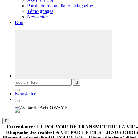
Asso SIYUA
Parole de réconciliation Magazine
Témoignages
Newsletter
Don
Newsletter
En tendance :
LE POUVOIR DE TRANSMETTRE LA VIE – Rha
– Rhapsodie des réalités
LA VIE PAR LE FILS – JÉSUS-CHRIST –
Rhapsodie des réalités
DE FOI EN FOI – Rhapsodie des réalités
U