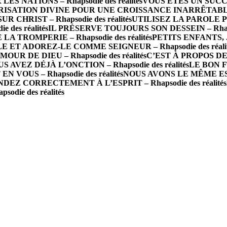
 NATIONS – Rhapsodie des réalités
VOUS ÊTES UN SUCCÈS 
ISATION DIVINE POUR UNE CROISSANCE INARRÊTABLE – R
R CHRIST – Rhapsodie des réalités
UTILISEZ LA PAROLE P
des réalités
IL PRÉSERVE TOUJOURS SON DESSEIN – Rhapsod
A TROMPERIE – Rhapsodie des réalités
PETITS ENFANTS, J
 ET ADOREZ-LE COMME SEIGNEUR – Rhapsodie des réalit
 DE DIEU – Rhapsodie des réalités
C’EST À PROPOS DE 
S AVEZ DÉJÀ L’ONCTION – Rhapsodie des réalités
LE BON FO
N VOUS – Rhapsodie des réalités
NOUS AVONS LE MÊME ESPRI
DEZ CORRECTEMENT À L’ESPRIT – Rhapsodie des réalités
die des réalités