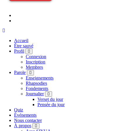
Accueil
Être sauvé
Profil
Connexion
Inscription
Membres
Parole
Enseignements
Rhapsodies
Fondements
Journalier
Verset du jour
Pensée du jour
Quiz
Événements
Nous contacter
À propos