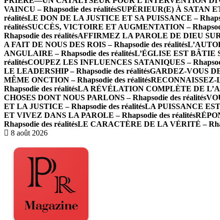
PRIÈRE—UN CATALYSEUR POUR L’INTERVENTION DIVINE –
VAINCU – Rhapsodie des réalités
SUPÉRIEUR(E) À SATAN ET À
réalités
LE DON DE LA JUSTICE ET SA PUISSANCE – Rhapsodi
réalités
SUCCÈS, VICTOIRE ET AUGMENTATION – Rhapsodie 
Rhapsodie des réalités
AFFIRMEZ LA PAROLE DE DIEU SUR LES
A FAIT DE NOUS DES ROIS – Rhapsodie des réalités
L’AUTOR
ANGULAIRE – Rhapsodie des réalités
L’ÉGLISE EST BÂTIE SU
réalités
COUPEZ LES INFLUENCES SATANIQUES – Rhapsodie 
LE LEADERSHIP – Rhapsodie des réalités
GARDEZ-VOUS DE L
MÊME ONCTION – Rhapsodie des réalités
RECONNAISSEZ-LE
Rhapsodie des réalités
LA RÉVÉLATION COMPLÈTE DE L’AMOUR
CHOSES DONT NOUS PARLONS – Rhapsodie des réalités
VOU
ET LA JUSTICE – Rhapsodie des réalités
LA PUISSANCE EST E
ET VIVEZ DANS LA PAROLE – Rhapsodie des réalités
RÉPON
Rhapsodie des réalités
LE CARACTÈRE DE LA VÉRITÉ – Rhapso
8 août 2026