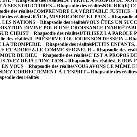
 Rhapsodie des réalités
LA VÉRITÉ À PROPOS DE NOTRE 
 SES STRUCTURES – Rhapsodie des réalités
NOURRI(E) CO
e des réalités
COMPRENDRE LA VÉRITABLE JUSTICE – Rhaps
des réalités
GRÂCE, MISÉRICORDE ET PAIX – Rhapsodie des
 NATIONS – Rhapsodie des réalités
VOUS ÊTES UN SUCCÈS 
ISATION DIVINE POUR UNE CROISSANCE INARRÊTABLE – R
R CHRIST – Rhapsodie des réalités
UTILISEZ LA PAROLE P
des réalités
IL PRÉSERVE TOUJOURS SON DESSEIN – Rhapsod
A TROMPERIE – Rhapsodie des réalités
PETITS ENFANTS, J
 ET ADOREZ-LE COMME SEIGNEUR – Rhapsodie des réalit
 DE DIEU – Rhapsodie des réalités
C’EST À PROPOS DE 
S AVEZ DÉJÀ L’ONCTION – Rhapsodie des réalités
LE BON FO
N VOUS – Rhapsodie des réalités
NOUS AVONS LE MÊME ESPRI
DEZ CORRECTEMENT À L’ESPRIT – Rhapsodie des réalités
die des réalités