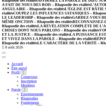
Rhapsodie des réalités
AFFIRMEZ LA PAROLE DE DIEU SUR LES
A FAIT DE NOUS DES ROIS – Rhapsodie des réalités
L’AUTOR
ANGULAIRE – Rhapsodie des réalités
L’ÉGLISE EST BÂTIE SU
réalités
COUPEZ LES INFLUENCES SATANIQUES – Rhapsodie 
LE LEADERSHIP – Rhapsodie des réalités
GARDEZ-VOUS DE L
MÊME ONCTION – Rhapsodie des réalités
RECONNAISSEZ-LE
Rhapsodie des réalités
LA RÉVÉLATION COMPLÈTE DE L’AMOUR
CHOSES DONT NOUS PARLONS – Rhapsodie des réalités
VOU
ET LA JUSTICE – Rhapsodie des réalités
LA PUISSANCE EST E
ET VIVEZ DANS LA PAROLE – Rhapsodie des réalités
RÉPON
Rhapsodie des réalités
LE CARACTÈRE DE LA VÉRITÉ – Rhapso
8 août 2026
Accueil
Être sauvé
Profil
Connexion
Inscription
Membres
Parole
Enseignements
Rhapsodies
Fondements