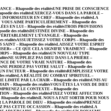
 – Rhapsodie des réalités
UNE PRISE DE CONSCIENCE
die des réalités
EXERCEZ-VOUS DANS LA PAROLE –
INFORMATEUR EN CHEF – Rhapsodie des réalités
LA
 VOUS AIME PARTICULIÈREMENT – Rhapsodie des
EN LUI – Rhapsodie des réalités
TROIS PROVISIONS
ie des réalités
DESTINÉE DIVINE – Rhapsodie des
VÉRITABLEMENT L’ÉVANGILE – Rhapsodie des
réalités
ASSUJETISSEZ VOTRE CORPS – Rhapsodie des
INT – Rhapsodie des réalités
LAISSEZ VOTRE ESPRIT
ISER» – CE QUE CELA SIGNIFIE VRAIMENT – Rhapsodie
– Rhapsodie des réalités
UN NOUVEAU TYPE
ités
NE SUPPLIEZ PAS DIEU DANS LA PRIÈRE –
CE DE VOTRE VRAIE NATURE – Rhapsodie des
és
NE PERDEZ PAS VOTRE SALUT – Rhapsodie des
FACTEUR – Rhapsodie des réalités
REMPLISSEZ VOTRE
 réalités
LA RÉALITÉ DU COMBAT SPIRITUEL –
LIMITÉ PAR LA CHAIR – Rhapsodie des réalités
UNIS AU
 – Rhapsodie des réalités
VOUS ÊTES LA VOIX DE DIEU
MPRENEZ LE CONTEXTE – Rhapsodie des
– Rhapsodie des réalités
FIXEZ VOTRE AFFECTION
psodie des réalités
IL NOUS A FAIT SORTIR POUR NOUS
 PAROLE DE DIEU – Rhapsodie des réalités
PRENEZ
 PAS CETTE OCCASSION – Rhapsodie des réalités
LA