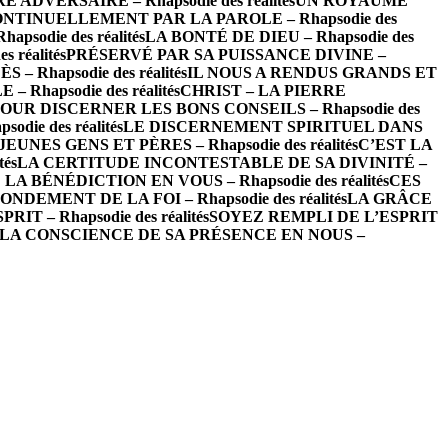
ADVERSAIRE – Rhapsodie des réalités
UN ROYAUME
NTINUELLEMENT PAR LA PAROLE – Rhapsodie des
odie des réalités
LA BONTÉ DE DIEU – Rhapsodie des
 réalités
PRÉSERVÉ PAR SA PUISSANCE DIVINE –
– Rhapsodie des réalités
IL NOUS A RENDUS GRANDS ET
hapsodie des réalités
CHRIST – LA PIERRE
OUR DISCERNER LES BONS CONSEILS – Rhapsodie des
ie des réalités
LE DISCERNEMENT SPIRITUEL DANS
EUNES GENS ET PÈRES – Rhapsodie des réalités
C’EST LA
és
LA CERTITUDE INCONTESTABLE DE SA DIVINITÉ –
LA BÉNÉDICTION EN VOUS – Rhapsodie des réalités
CES
NDEMENT DE LA FOI – Rhapsodie des réalités
LA GRÂCE
T – Rhapsodie des réalités
SOYEZ REMPLI DE L’ESPRIT
LA CONSCIENCE DE SA PRÉSENCE EN NOUS –