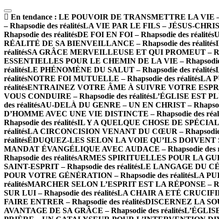
En tendance :
LE POUVOIR DE TRANSMETTRE LA VIE – Rha
– Rhapsodie des réalités
LA VIE PAR LE FILS – JÉSUS-CHRIST –
Rhapsodie des réalités
DE FOI EN FOI – Rhapsodie des réalités
U
RÉALITÉ DE SA BIENVEILLANCE – Rhapsodie des réalités
réalités
SA GRÂCE MERVEILLEUSE ET QUI PROMEUT – Rhapso
ESSENTIELLES POUR LE CHEMIN DE LA VIE – Rhapsodie de
réalités
LE PHÉNOMÈNE DU SALUT – Rhapsodie des réalités
réalités
NOTRE FOI MUTUELLE – Rhapsodie des réalités
LA P
réalités
ENTRAINEZ VOTRE ÂME À SUIVRE VOTRE ESPRIT – 
VOUS CONDUIRE – Rhapsodie des réalités
L’ÉGLISE EST PLU
des réalités
AU-DELÀ DU GENRE – UN EN CHRIST – Rhapsodie 
D’HOMME AVEC UNE VIE DISTINCTE – Rhapsodie des réali
Rhapsodie des réalités
IL Y A QUELQUE CHOSE DE SPÉCIAL À 
réalités
LA CIRCONCISION VENANT DU CŒUR – Rhapsodie de
réalités
ÉDUQUEZ-LES SELON LA VOIE QU’ILS DOIVENT SUIV
MANDAT ÉVANGÉLIQUE AVEC AUDACE – Rhapsodie des ré
Rhapsodie des réalités
ARMES SPIRITUELLES POUR LA GUERRE
SAINT-ESPRIT – Rhapsodie des réalités
LE LANGAGE DU CÉLES
POUR VOTRE GÉNÉRATION – Rhapsodie des réalités
LA PUI
réalités
MARCHER SELON L’ESPRIT EST LA RÉPONSE – Rhaps
SUR LUI – Rhapsodie des réalités
LA CHAIR A ETÉ CRUCIFIÉE 
FAIRE ENTRER – Rhapsodie des réalités
DISCERNEZ LA SOURC
AVANTAGE DE SA GRÂCE – Rhapsodie des réalités
L’ÉGLISE