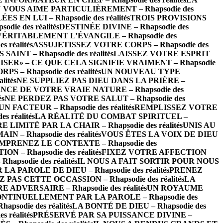
 VOUS AIME PARTICULIÈREMENT – Rhapsodie des
EN LUI – Rhapsodie des réalités
TROIS PROVISIONS
ie des réalités
DESTINÉE DIVINE – Rhapsodie des
VÉRITABLEMENT L’ÉVANGILE – Rhapsodie des
réalités
ASSUJETISSEZ VOTRE CORPS – Rhapsodie des
INT – Rhapsodie des réalités
LAISSEZ VOTRE ESPRIT
ISER» – CE QUE CELA SIGNIFIE VRAIMENT – Rhapsodie
– Rhapsodie des réalités
UN NOUVEAU TYPE
ités
NE SUPPLIEZ PAS DIEU DANS LA PRIÈRE –
CE DE VOTRE VRAIE NATURE – Rhapsodie des
és
NE PERDEZ PAS VOTRE SALUT – Rhapsodie des
FACTEUR – Rhapsodie des réalités
REMPLISSEZ VOTRE
 réalités
LA RÉALITÉ DU COMBAT SPIRITUEL –
LIMITÉ PAR LA CHAIR – Rhapsodie des réalités
UNIS AU
 – Rhapsodie des réalités
VOUS ÊTES LA VOIX DE DIEU
MPRENEZ LE CONTEXTE – Rhapsodie des
– Rhapsodie des réalités
FIXEZ VOTRE AFFECTION
psodie des réalités
IL NOUS A FAIT SORTIR POUR NOUS
 PAROLE DE DIEU – Rhapsodie des réalités
PRENEZ
 PAS CETTE OCCASSION – Rhapsodie des réalités
LA
ADVERSAIRE – Rhapsodie des réalités
UN ROYAUME
NTINUELLEMENT PAR LA PAROLE – Rhapsodie des
odie des réalités
LA BONTÉ DE DIEU – Rhapsodie des
 réalités
PRÉSERVÉ PAR SA PUISSANCE DIVINE –