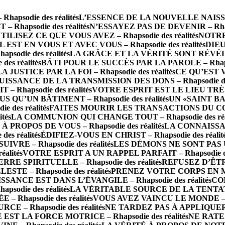
psodie des réalités
L’ESSENCE DE LA NOUVELLE NAISSANCE
 Rhapsodie des réalités
N’ESSAYEZ PAS DE DEVENIR – Rhapso
TILISEZ CE QUE VOUS AVEZ – Rhapsodie des réalités
NOTRE 
IL EST EN VOUS ET AVEC VOUS – Rhapsodie des réalités
DIEU
die des réalités
LA GRÂCE ET LA VÉRITÉ SONT RÉVÉLÉES 
s réalités
BÂTI POUR LE SUCCÈS PAR LA PAROLE – Rhapsod
LA JUSTICE PAR LA FOI – Rhapsodie des réalités
CE QU’EST 
UISSANCE DE LA TRANSMISSION DES DONS – Rhapsodie des 
Rhapsodie des réalités
VOTRE ESPRIT EST LE LIEU TRÈS SA
S QU’UN BÂTIMENT – Rhapsodie des réalités
UN «SAINT BA
des réalités
FAITES MOURIR LES TRANSACTIONS DU CORPS 
tés
LA COMMUNION QUI CHANGE TOUT – Rhapsodie des réal
PROPOS DE VOUS – Rhapsodie des réalités
LA CONNAISSAN
s réalités
ÉDIFIEZ-VOUS EN CHRIST – Rhapsodie des réalit
RE – Rhapsodie des réalités
LES DÉMONS NE SONT PAS UN 
alités
VOTRE ESPRIT A UN RAPPEL PARFAIT – Rhapsodie des
 SPIRITUELLE – Rhapsodie des réalités
REFUSEZ D’ÊTRE 
TE – Rhapsodie des réalités
PRENEZ VOTRE CORPS EN MAIN
SSANCE EST DANS L’ÉVANGILE – Rhapsodie des réalités
CO
odie des réalités
LA VÉRITABLE SOURCE DE LA TENTATION 
– Rhapsodie des réalités
VOUS AVEZ VAINCU LE MONDE – Rha
E – Rhapsodie des réalités
NE TARDEZ PAS À APPLIQUER LA
 EST LA FORCE MOTRICE – Rhapsodie des réalités
NE RATEZ