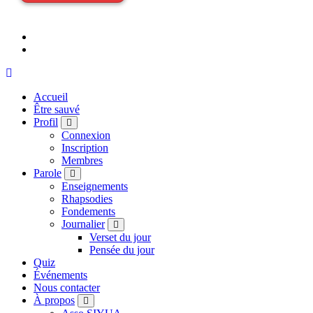
Accueil
Être sauvé
Profil
Connexion
Inscription
Membres
Parole
Enseignements
Rhapsodies
Fondements
Journalier
Verset du jour
Pensée du jour
Quiz
Événements
Nous contacter
À propos