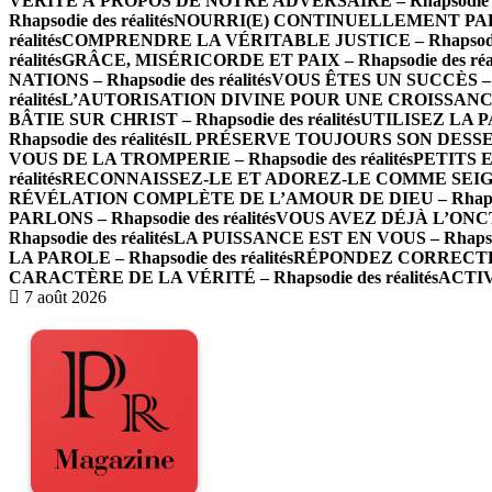
VÉRITÉ À PROPOS DE NOTRE ADVERSAIRE – Rhapsodie des
Rhapsodie des réalités
NOURRI(E) CONTINUELLEMENT PAR LA 
réalités
COMPRENDRE LA VÉRITABLE JUSTICE – Rhapsodie d
réalités
GRÂCE, MISÉRICORDE ET PAIX – Rhapsodie des réal
NATIONS – Rhapsodie des réalités
VOUS ÊTES UN SUCCÈS – Rh
réalités
L’AUTORISATION DIVINE POUR UNE CROISSANCE IN
BÂTIE SUR CHRIST – Rhapsodie des réalités
UTILISEZ LA P
Rhapsodie des réalités
IL PRÉSERVE TOUJOURS SON DESSEIN –
VOUS DE LA TROMPERIE – Rhapsodie des réalités
PETITS E
réalités
RECONNAISSEZ-LE ET ADOREZ-LE COMME SEIGNEUR
RÉVÉLATION COMPLÈTE DE L’AMOUR DE DIEU – Rhapsodie
PARLONS – Rhapsodie des réalités
VOUS AVEZ DÉJÀ L’ONCTION
Rhapsodie des réalités
LA PUISSANCE EST EN VOUS – Rhapsodi
LA PAROLE – Rhapsodie des réalités
RÉPONDEZ CORRECTEMEN
CARACTÈRE DE LA VÉRITÉ – Rhapsodie des réalités
ACTIV
7 août 2026