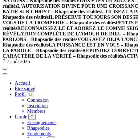
NATIONS – Rhapsodie des réalités
VOUS ÊTES UN SUCCÈS – Rh
réalités
L’AUTORISATION DIVINE POUR UNE CROISSANCE IN
BÂTIE SUR CHRIST – Rhapsodie des réalités
UTILISEZ LA P
Rhapsodie des réalités
IL PRÉSERVE TOUJOURS SON DESSEIN –
VOUS DE LA TROMPERIE – Rhapsodie des réalités
PETITS E
réalités
RECONNAISSEZ-LE ET ADOREZ-LE COMME SEIGNEUR
RÉVÉLATION COMPLÈTE DE L’AMOUR DE DIEU – Rhapsodie
PARLONS – Rhapsodie des réalités
VOUS AVEZ DÉJÀ L’ONCTION
Rhapsodie des réalités
LA PUISSANCE EST EN VOUS – Rhapsodi
LA PAROLE – Rhapsodie des réalités
RÉPONDEZ CORRECTEMEN
CARACTÈRE DE LA VÉRITÉ – Rhapsodie des réalités
ACTIV
7 août 2026
Accueil
Être sauvé
Profil
Connexion
Inscription
Membres
Parole
Enseignements
Rhapsodies
Fondements