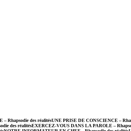
hapsodie des réalités
UNE PRISE DE CONSCIENCE – Rhapsod
e des réalités
EXERCEZ-VOUS DANS LA PAROLE – Rhapsodie 
és
NOTRE INFORMATEUR EN CHEF – Rhapsodie des réalités