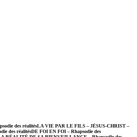
ie des réalités
LA VIE PAR LE FILS – JÉSUS-CHRIST –
des réalités
DE FOI EN FOI – Rhapsodie des
LA RÉALITÉ DE SA BIENVEILLANCE – Rhapsodie des