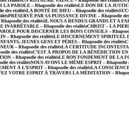
 réalités
UN ROYAUME VAINCU – Rhapsodie des réalités
SU
PAROLE – Rhapsodie des réalités
LE DON DE LA JUSTICE
es réalités
LA BONTÉ DE DIEU – Rhapsodie des réalités
SUC
ités
PRÉSERVÉ PAR SA PUISSANCE DIVINE – Rhapsodie des r
apsodie des réalités
IL NOUS A RENDUS GRANDS ET A FAIT
ARRÊTABLE – Rhapsodie des réalités
CHRIST – LA PIERR
AROLE POUR DISCERNER LES BONS CONSEILS – Rhapsodie d
 Rhapsodie des réalités
LE DISCERNEMENT SPIRITUEL DANS
NFANTS, JEUNES GENS ET PÈRES – Rhapsodie des réalités
C
 – Rhapsodie des réalités
LA CERTITUDE INCONTESTABLE 
 des réalités
C’EST À PROPOS DE LA BÉNÉDICTION EN VOU
 – Rhapsodie des réalités
LE BON FONDEMENT DE LA FOI – 
e des réalités
NOUS AVONS LE MÊME ESPRIT – Rhapsodie des
T À L’ESPRIT – Rhapsodie des réalités
LA CONSCIENCE D
EZ VOTRE ESPRIT À TRAVERS LA MÉDITATION – Rhapsodie 