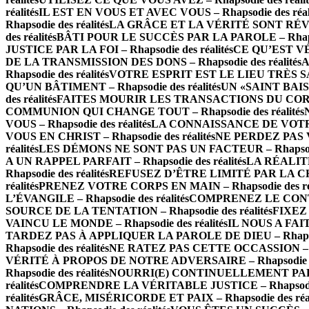
réalités
IL EST EN VOUS ET AVEC VOUS – Rhapsodie des réali
Rhapsodie des réalités
LA GRÂCE ET LA VÉRITÉ SONT RÉVÉLÉE
des réalités
BÂTI POUR LE SUCCÈS PAR LA PAROLE – Rhapsod
JUSTICE PAR LA FOI – Rhapsodie des réalités
CE QU’EST VÉ
DE LA TRANSMISSION DES DONS – Rhapsodie des réalités
A
Rhapsodie des réalités
VOTRE ESPRIT EST LE LIEU TRÈS SAINT
QU’UN BÂTIMENT – Rhapsodie des réalités
UN «SAINT BAISE
des réalités
FAITES MOURIR LES TRANSACTIONS DU CORPS – 
COMMUNION QUI CHANGE TOUT – Rhapsodie des réalités
VOUS – Rhapsodie des réalités
LA CONNAISSANCE DE VOTRE V
VOUS EN CHRIST – Rhapsodie des réalités
NE PERDEZ PAS VO
réalités
LES DÉMONS NE SONT PAS UN FACTEUR – Rhapsodie 
A UN RAPPEL PARFAIT – Rhapsodie des réalités
LA RÉALITÉ
Rhapsodie des réalités
REFUSEZ D’ÊTRE LIMITÉ PAR LA CHAIR
réalités
PRENEZ VOTRE CORPS EN MAIN – Rhapsodie des réa
L’ÉVANGILE – Rhapsodie des réalités
COMPRENEZ LE CONTEXT
SOURCE DE LA TENTATION – Rhapsodie des réalités
FIXEZ 
VAINCU LE MONDE – Rhapsodie des réalités
IL NOUS A FAIT
TARDEZ PAS À APPLIQUER LA PAROLE DE DIEU – Rhapsodi
Rhapsodie des réalités
NE RATEZ PAS CETTE OCCASSION – Rha
VÉRITÉ À PROPOS DE NOTRE ADVERSAIRE – Rhapsodie des
Rhapsodie des réalités
NOURRI(E) CONTINUELLEMENT PAR LA 
réalités
COMPRENDRE LA VÉRITABLE JUSTICE – Rhapsodie d
réalités
GRÂCE, MISÉRICORDE ET PAIX – Rhapsodie des réal