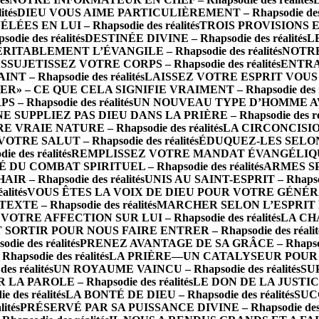
tés
DIEU VOUS AIME PARTICULIÈREMENT – Rhapsodie des r
S EN LUI – Rhapsodie des réalités
TROIS PROVISIONS E
ie des réalités
DESTINÉE DIVINE – Rhapsodie des réalités
LE
RITABLEMENT L’ÉVANGILE – Rhapsodie des réalités
NOTRE 
SSUJETISSEZ VOTRE CORPS – Rhapsodie des réalités
ENTRA
 – Rhapsodie des réalités
LAISSEZ VOTRE ESPRIT VOUS CO
R» – CE QUE CELA SIGNIFIE VRAIMENT – Rhapsodie des ré
Rhapsodie des réalités
UN NOUVEAU TYPE D’HOMME AVEC 
NE SUPPLIEZ PAS DIEU DANS LA PRIÈRE – Rhapsodie des réa
RAIE NATURE – Rhapsodie des réalités
LA CIRCONCISION
TRE SALUT – Rhapsodie des réalités
ÉDUQUEZ-LES SELON 
des réalités
REMPLISSEZ VOTRE MANDAT ÉVANGÉLIQUE AV
 DU COMBAT SPIRITUEL – Rhapsodie des réalités
ARMES SP
 – Rhapsodie des réalités
UNIS AU SAINT-ESPRIT – Rhapsodi
lités
VOUS ÊTES LA VOIX DE DIEU POUR VOTRE GÉNÉRATION
E – Rhapsodie des réalités
MARCHER SELON L’ESPRIT EST
VOTRE AFFECTION SUR LUI – Rhapsodie des réalités
LA CHA
 SORTIR POUR NOUS FAIRE ENTRER – Rhapsodie des réalit
e des réalités
PRENEZ AVANTAGE DE SA GRÂCE – Rhapsodie
psodie des réalités
LA PRIÈRE—UN CATALYSEUR POUR L’IN
 réalités
UN ROYAUME VAINCU – Rhapsodie des réalités
SU
PAROLE – Rhapsodie des réalités
LE DON DE LA JUSTICE
es réalités
LA BONTÉ DE DIEU – Rhapsodie des réalités
SUC
ités
PRÉSERVÉ PAR SA PUISSANCE DIVINE – Rhapsodie des r