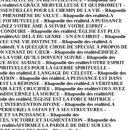
éalités
SA GRÂCE MERVEILLEUSE ET QUI PROMEUT –
SSENTIELLES POUR LE CHEMIN DE LA VIE – Rhapsodie
 PHÉNOMÈNE DU SALUT – Rhapsodie des réalités
LA
FOI MUTUELLE – Rhapsodie des réalités
LA PUISSANCE
INEZ VOTRE ÂME À SUIVRE VOTRE ESPRIT –
NDUIRE – Rhapsodie des réalités
L’ÉGLISE EST PLUS
alités
AU-DELÀ DU GENRE – UN EN CHRIST – Rhapsodie
UNE VIE DISTINCTE – Rhapsodie des réalités
LA
lités
IL Y A QUELQUE CHOSE DE SPÉCIAL À PROPOS DE
 VENANT DU CŒUR – Rhapsodie des réalités
ÉDIFIEZ-
LA VOIE QU’ILS DOIVENT SUIVRE – Rhapsodie des
EC AUDACE – Rhapsodie des réalités
VOTRE ESPRIT
IRITUELLES POUR LA GUERRE SPIRITUELLE –
e des réalités
LE LANGAGE DU CÉLESTE – Rhapsodie des
 – Rhapsodie des réalités
LA PUISSANCE EST DANS
 LA RÉPONSE – Rhapsodie des réalités
LA VÉRITABLE
IR A ETÉ CRUCIFIÉE – Rhapsodie des réalités
VOUS AVEZ
és
DISCERNEZ LA SOURCE – Rhapsodie des réalités
NE
 des réalités
L’ÉGLISE EST LA FORCE MOTRICE –
TERVENTION DIVINE – Rhapsodie des réalités
LA
PÉRIEUR(E) À SATAN ET À SES STRUCTURES –
 ET SA PUISSANCE – Rhapsodie des
CÈS, VICTOIRE ET AUGMENTATION – Rhapsodie des
éalités
AFFIRMEZ LA PAROLE DE DIEU SUR LES