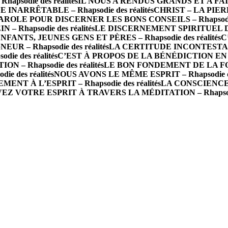
apsodie des réalités
IL NOUS A RENDUS GRANDS ET A FAIT
ARRÊTABLE – Rhapsodie des réalités
CHRIST – LA PIERR
AROLE POUR DISCERNER LES BONS CONSEILS – Rhapsodie d
 Rhapsodie des réalités
LE DISCERNEMENT SPIRITUEL DANS
NFANTS, JEUNES GENS ET PÈRES – Rhapsodie des réalités
C
 – Rhapsodie des réalités
LA CERTITUDE INCONTESTABLE 
 des réalités
C’EST À PROPOS DE LA BÉNÉDICTION EN VOU
 – Rhapsodie des réalités
LE BON FONDEMENT DE LA FOI – 
e des réalités
NOUS AVONS LE MÊME ESPRIT – Rhapsodie des
T À L’ESPRIT – Rhapsodie des réalités
LA CONSCIENCE D
EZ VOTRE ESPRIT À TRAVERS LA MÉDITATION – Rhapsodie 