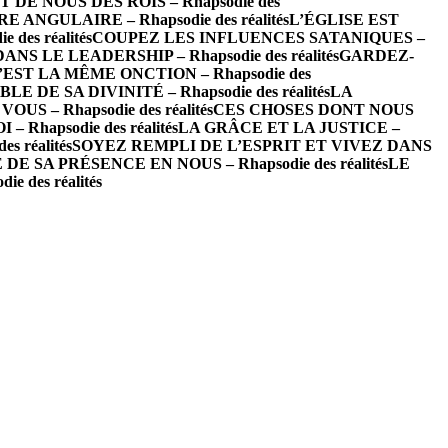
 DE NOUS DES ROIS – Rhapsodie des
E ANGULAIRE – Rhapsodie des réalités
L’ÉGLISE EST
es réalités
COUPEZ LES INFLUENCES SATANIQUES –
 LE LEADERSHIP – Rhapsodie des réalités
GARDEZ-
’EST LA MÊME ONCTION – Rhapsodie des
DE SA DIVINITÉ – Rhapsodie des réalités
LA
S – Rhapsodie des réalités
CES CHOSES DONT NOUS
Rhapsodie des réalités
LA GRÂCE ET LA JUSTICE –
 réalités
SOYEZ REMPLI DE L’ESPRIT ET VIVEZ DANS
E SA PRÉSENCE EN NOUS – Rhapsodie des réalités
LE
des réalités