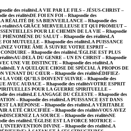
ie des réalités
LA VIE PAR LE FILS – JÉSUS-CHRIST –
des réalités
DE FOI EN FOI – Rhapsodie des
LA RÉALITÉ DE SA BIENVEILLANCE – Rhapsodie des
éalités
SA GRÂCE MERVEILLEUSE ET QUI PROMEUT –
SSENTIELLES POUR LE CHEMIN DE LA VIE – Rhapsodie
 PHÉNOMÈNE DU SALUT – Rhapsodie des réalités
LA
FOI MUTUELLE – Rhapsodie des réalités
LA PUISSANCE
INEZ VOTRE ÂME À SUIVRE VOTRE ESPRIT –
NDUIRE – Rhapsodie des réalités
L’ÉGLISE EST PLUS
alités
AU-DELÀ DU GENRE – UN EN CHRIST – Rhapsodie
UNE VIE DISTINCTE – Rhapsodie des réalités
LA
lités
IL Y A QUELQUE CHOSE DE SPÉCIAL À PROPOS DE
 VENANT DU CŒUR – Rhapsodie des réalités
ÉDIFIEZ-
LA VOIE QU’ILS DOIVENT SUIVRE – Rhapsodie des
EC AUDACE – Rhapsodie des réalités
VOTRE ESPRIT
IRITUELLES POUR LA GUERRE SPIRITUELLE –
e des réalités
LE LANGAGE DU CÉLESTE – Rhapsodie des
 – Rhapsodie des réalités
LA PUISSANCE EST DANS
 LA RÉPONSE – Rhapsodie des réalités
LA VÉRITABLE
IR A ETÉ CRUCIFIÉE – Rhapsodie des réalités
VOUS AVEZ
és
DISCERNEZ LA SOURCE – Rhapsodie des réalités
NE
 des réalités
L’ÉGLISE EST LA FORCE MOTRICE –
TERVENTION DIVINE – Rhapsodie des réalités
LA