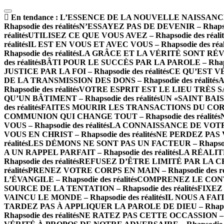
En tendance :
L’ESSENCE DE LA NOUVELLE NAISSANCE – R
Rhapsodie des réalités
N’ESSAYEZ PAS DE DEVENIR – Rhapsodi
réalités
UTILISEZ CE QUE VOUS AVEZ – Rhapsodie des réalit
réalités
IL EST EN VOUS ET AVEC VOUS – Rhapsodie des réali
Rhapsodie des réalités
LA GRÂCE ET LA VÉRITÉ SONT RÉVÉLÉE
des réalités
BÂTI POUR LE SUCCÈS PAR LA PAROLE – Rhapsod
JUSTICE PAR LA FOI – Rhapsodie des réalités
CE QU’EST VÉ
DE LA TRANSMISSION DES DONS – Rhapsodie des réalités
A
Rhapsodie des réalités
VOTRE ESPRIT EST LE LIEU TRÈS SAINT
QU’UN BÂTIMENT – Rhapsodie des réalités
UN «SAINT BAISE
des réalités
FAITES MOURIR LES TRANSACTIONS DU CORPS – 
COMMUNION QUI CHANGE TOUT – Rhapsodie des réalités
VOUS – Rhapsodie des réalités
LA CONNAISSANCE DE VOTRE V
VOUS EN CHRIST – Rhapsodie des réalités
NE PERDEZ PAS VO
réalités
LES DÉMONS NE SONT PAS UN FACTEUR – Rhapsodie 
A UN RAPPEL PARFAIT – Rhapsodie des réalités
LA RÉALITÉ
Rhapsodie des réalités
REFUSEZ D’ÊTRE LIMITÉ PAR LA CHAIR
réalités
PRENEZ VOTRE CORPS EN MAIN – Rhapsodie des réa
L’ÉVANGILE – Rhapsodie des réalités
COMPRENEZ LE CONTEXT
SOURCE DE LA TENTATION – Rhapsodie des réalités
FIXEZ 
VAINCU LE MONDE – Rhapsodie des réalités
IL NOUS A FAIT
TARDEZ PAS À APPLIQUER LA PAROLE DE DIEU – Rhapsodi
Rhapsodie des réalités
NE RATEZ PAS CETTE OCCASSION – Rha