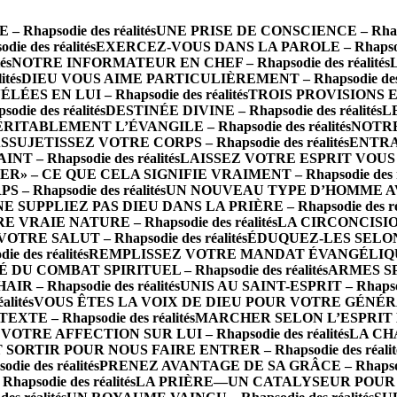
hapsodie des réalités
UNE PRISE DE CONSCIENCE – Rhapsod
e des réalités
EXERCEZ-VOUS DANS LA PAROLE – Rhapsodie 
és
NOTRE INFORMATEUR EN CHEF – Rhapsodie des réalités
tés
DIEU VOUS AIME PARTICULIÈREMENT – Rhapsodie des r
S EN LUI – Rhapsodie des réalités
TROIS PROVISIONS E
ie des réalités
DESTINÉE DIVINE – Rhapsodie des réalités
LE
RITABLEMENT L’ÉVANGILE – Rhapsodie des réalités
NOTRE 
SSUJETISSEZ VOTRE CORPS – Rhapsodie des réalités
ENTRA
 – Rhapsodie des réalités
LAISSEZ VOTRE ESPRIT VOUS CO
R» – CE QUE CELA SIGNIFIE VRAIMENT – Rhapsodie des ré
Rhapsodie des réalités
UN NOUVEAU TYPE D’HOMME AVEC 
NE SUPPLIEZ PAS DIEU DANS LA PRIÈRE – Rhapsodie des réa
RAIE NATURE – Rhapsodie des réalités
LA CIRCONCISION
TRE SALUT – Rhapsodie des réalités
ÉDUQUEZ-LES SELON 
des réalités
REMPLISSEZ VOTRE MANDAT ÉVANGÉLIQUE AV
 DU COMBAT SPIRITUEL – Rhapsodie des réalités
ARMES SP
 – Rhapsodie des réalités
UNIS AU SAINT-ESPRIT – Rhapsodi
lités
VOUS ÊTES LA VOIX DE DIEU POUR VOTRE GÉNÉRATION
E – Rhapsodie des réalités
MARCHER SELON L’ESPRIT EST
VOTRE AFFECTION SUR LUI – Rhapsodie des réalités
LA CHA
 SORTIR POUR NOUS FAIRE ENTRER – Rhapsodie des réalit
e des réalités
PRENEZ AVANTAGE DE SA GRÂCE – Rhapsodie
psodie des réalités
LA PRIÈRE—UN CATALYSEUR POUR L’IN