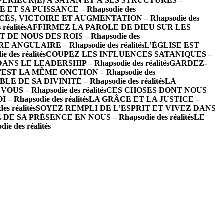
PÉRIEUR(E) À SATAN ET À SES STRUCTURES –
 ET SA PUISSANCE – Rhapsodie des
CÈS, VICTOIRE ET AUGMENTATION – Rhapsodie des
éalités
AFFIRMEZ LA PAROLE DE DIEU SUR LES
 DE NOUS DES ROIS – Rhapsodie des
E ANGULAIRE – Rhapsodie des réalités
L’ÉGLISE EST
es réalités
COUPEZ LES INFLUENCES SATANIQUES –
 LE LEADERSHIP – Rhapsodie des réalités
GARDEZ-
’EST LA MÊME ONCTION – Rhapsodie des
DE SA DIVINITÉ – Rhapsodie des réalités
LA
S – Rhapsodie des réalités
CES CHOSES DONT NOUS
Rhapsodie des réalités
LA GRÂCE ET LA JUSTICE –
 réalités
SOYEZ REMPLI DE L’ESPRIT ET VIVEZ DANS
E SA PRÉSENCE EN NOUS – Rhapsodie des réalités
LE
des réalités