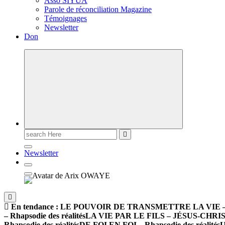
Asso SIYUA
Parole de réconciliation Magazine
Témoignages
Newsletter
Don
Newsletter
En tendance :
LE POUVOIR DE TRANSMETTRE LA VIE – Rha
– Rhapsodie des réalités
LA VIE PAR LE FILS – JÉSUS-CHRIST –
Rhapsodie des réalités
DE FOI EN FOI – Rhapsodie des réalités
U