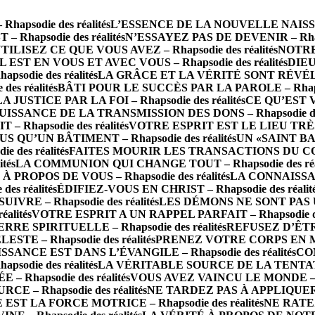
psodie des réalités
L’ESSENCE DE LA NOUVELLE NAISSANCE
 Rhapsodie des réalités
N’ESSAYEZ PAS DE DEVENIR – Rhapso
TILISEZ CE QUE VOUS AVEZ – Rhapsodie des réalités
NOTRE 
IL EST EN VOUS ET AVEC VOUS – Rhapsodie des réalités
DIEU
die des réalités
LA GRÂCE ET LA VÉRITÉ SONT RÉVÉLÉES 
s réalités
BÂTI POUR LE SUCCÈS PAR LA PAROLE – Rhapsod
LA JUSTICE PAR LA FOI – Rhapsodie des réalités
CE QU’EST 
UISSANCE DE LA TRANSMISSION DES DONS – Rhapsodie des 
Rhapsodie des réalités
VOTRE ESPRIT EST LE LIEU TRÈS SA
S QU’UN BÂTIMENT – Rhapsodie des réalités
UN «SAINT BA
des réalités
FAITES MOURIR LES TRANSACTIONS DU CORPS 
tés
LA COMMUNION QUI CHANGE TOUT – Rhapsodie des réal
PROPOS DE VOUS – Rhapsodie des réalités
LA CONNAISSAN
s réalités
ÉDIFIEZ-VOUS EN CHRIST – Rhapsodie des réalit
RE – Rhapsodie des réalités
LES DÉMONS NE SONT PAS UN 
alités
VOTRE ESPRIT A UN RAPPEL PARFAIT – Rhapsodie des
 SPIRITUELLE – Rhapsodie des réalités
REFUSEZ D’ÊTRE 
TE – Rhapsodie des réalités
PRENEZ VOTRE CORPS EN MAIN
SSANCE EST DANS L’ÉVANGILE – Rhapsodie des réalités
CO
odie des réalités
LA VÉRITABLE SOURCE DE LA TENTATION 
– Rhapsodie des réalités
VOUS AVEZ VAINCU LE MONDE – Rha
E – Rhapsodie des réalités
NE TARDEZ PAS À APPLIQUER LA
 EST LA FORCE MOTRICE – Rhapsodie des réalités
NE RATEZ