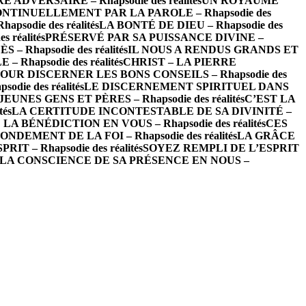
ADVERSAIRE – Rhapsodie des réalités
UN ROYAUME
NTINUELLEMENT PAR LA PAROLE – Rhapsodie des
odie des réalités
LA BONTÉ DE DIEU – Rhapsodie des
 réalités
PRÉSERVÉ PAR SA PUISSANCE DIVINE –
– Rhapsodie des réalités
IL NOUS A RENDUS GRANDS ET
hapsodie des réalités
CHRIST – LA PIERRE
OUR DISCERNER LES BONS CONSEILS – Rhapsodie des
ie des réalités
LE DISCERNEMENT SPIRITUEL DANS
EUNES GENS ET PÈRES – Rhapsodie des réalités
C’EST LA
és
LA CERTITUDE INCONTESTABLE DE SA DIVINITÉ –
LA BÉNÉDICTION EN VOUS – Rhapsodie des réalités
CES
NDEMENT DE LA FOI – Rhapsodie des réalités
LA GRÂCE
T – Rhapsodie des réalités
SOYEZ REMPLI DE L’ESPRIT
LA CONSCIENCE DE SA PRÉSENCE EN NOUS –