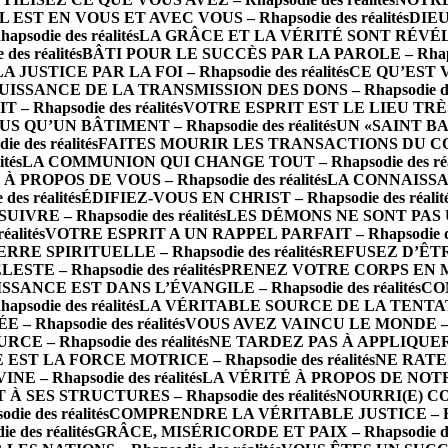
IL EST EN VOUS ET AVEC VOUS – Rhapsodie des réalités
DIEU
die des réalités
LA GRÂCE ET LA VÉRITÉ SONT RÉVÉLÉES 
s réalités
BÂTI POUR LE SUCCÈS PAR LA PAROLE – Rhapsod
LA JUSTICE PAR LA FOI – Rhapsodie des réalités
CE QU’EST 
UISSANCE DE LA TRANSMISSION DES DONS – Rhapsodie des 
Rhapsodie des réalités
VOTRE ESPRIT EST LE LIEU TRÈS SA
S QU’UN BÂTIMENT – Rhapsodie des réalités
UN «SAINT BA
des réalités
FAITES MOURIR LES TRANSACTIONS DU CORPS 
tés
LA COMMUNION QUI CHANGE TOUT – Rhapsodie des réal
PROPOS DE VOUS – Rhapsodie des réalités
LA CONNAISSAN
s réalités
ÉDIFIEZ-VOUS EN CHRIST – Rhapsodie des réalit
RE – Rhapsodie des réalités
LES DÉMONS NE SONT PAS UN 
alités
VOTRE ESPRIT A UN RAPPEL PARFAIT – Rhapsodie des
 SPIRITUELLE – Rhapsodie des réalités
REFUSEZ D’ÊTRE 
TE – Rhapsodie des réalités
PRENEZ VOTRE CORPS EN MAIN
SSANCE EST DANS L’ÉVANGILE – Rhapsodie des réalités
CO
odie des réalités
LA VÉRITABLE SOURCE DE LA TENTATION 
– Rhapsodie des réalités
VOUS AVEZ VAINCU LE MONDE – Rha
E – Rhapsodie des réalités
NE TARDEZ PAS À APPLIQUER LA
 EST LA FORCE MOTRICE – Rhapsodie des réalités
NE RATEZ
 Rhapsodie des réalités
LA VÉRITÉ À PROPOS DE NOTRE 
 SES STRUCTURES – Rhapsodie des réalités
NOURRI(E) CO
e des réalités
COMPRENDRE LA VÉRITABLE JUSTICE – Rhaps
des réalités
GRÂCE, MISÉRICORDE ET PAIX – Rhapsodie des