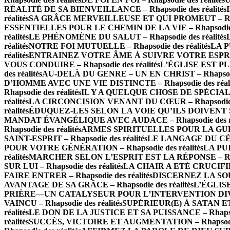
RÉALITÉ DE SA BIENVEILLANCE – Rhapsodie des réalités
réalités
SA GRÂCE MERVEILLEUSE ET QUI PROMEUT – Rhapso
ESSENTIELLES POUR LE CHEMIN DE LA VIE – Rhapsodie de
réalités
LE PHÉNOMÈNE DU SALUT – Rhapsodie des réalités
réalités
NOTRE FOI MUTUELLE – Rhapsodie des réalités
LA P
réalités
ENTRAINEZ VOTRE ÂME À SUIVRE VOTRE ESPRIT – 
VOUS CONDUIRE – Rhapsodie des réalités
L’ÉGLISE EST PLU
des réalités
AU-DELÀ DU GENRE – UN EN CHRIST – Rhapsodie 
D’HOMME AVEC UNE VIE DISTINCTE – Rhapsodie des réali
Rhapsodie des réalités
IL Y A QUELQUE CHOSE DE SPÉCIAL À 
réalités
LA CIRCONCISION VENANT DU CŒUR – Rhapsodie de
réalités
ÉDUQUEZ-LES SELON LA VOIE QU’ILS DOIVENT SUIV
MANDAT ÉVANGÉLIQUE AVEC AUDACE – Rhapsodie des ré
Rhapsodie des réalités
ARMES SPIRITUELLES POUR LA GUERRE
SAINT-ESPRIT – Rhapsodie des réalités
LE LANGAGE DU CÉLES
POUR VOTRE GÉNÉRATION – Rhapsodie des réalités
LA PUI
réalités
MARCHER SELON L’ESPRIT EST LA RÉPONSE – Rhaps
SUR LUI – Rhapsodie des réalités
LA CHAIR A ETÉ CRUCIFIÉE 
FAIRE ENTRER – Rhapsodie des réalités
DISCERNEZ LA SOURC
AVANTAGE DE SA GRÂCE – Rhapsodie des réalités
L’ÉGLISE
PRIÈRE—UN CATALYSEUR POUR L’INTERVENTION DIVINE –
VAINCU – Rhapsodie des réalités
SUPÉRIEUR(E) À SATAN ET À
réalités
LE DON DE LA JUSTICE ET SA PUISSANCE – Rhapsodi
réalités
SUCCÈS, VICTOIRE ET AUGMENTATION – Rhapsodie 