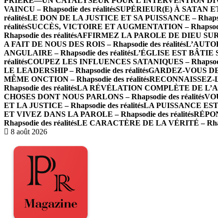
PRIÈRE—UN CATALYSEUR POUR L’INTERVENTION DIVINE –
VAINCU – Rhapsodie des réalités
SUPÉRIEUR(E) À SATAN ET À
réalités
LE DON DE LA JUSTICE ET SA PUISSANCE – Rhapsodi
réalités
SUCCÈS, VICTOIRE ET AUGMENTATION – Rhapsodie 
Rhapsodie des réalités
AFFIRMEZ LA PAROLE DE DIEU SUR LES
A FAIT DE NOUS DES ROIS – Rhapsodie des réalités
L’AUTOR
ANGULAIRE – Rhapsodie des réalités
L’ÉGLISE EST BÂTIE SU
réalités
COUPEZ LES INFLUENCES SATANIQUES – Rhapsodie 
LE LEADERSHIP – Rhapsodie des réalités
GARDEZ-VOUS DE L
MÊME ONCTION – Rhapsodie des réalités
RECONNAISSEZ-LE
Rhapsodie des réalités
LA RÉVÉLATION COMPLÈTE DE L’AMOUR
CHOSES DONT NOUS PARLONS – Rhapsodie des réalités
VOU
ET LA JUSTICE – Rhapsodie des réalités
LA PUISSANCE EST E
ET VIVEZ DANS LA PAROLE – Rhapsodie des réalités
RÉPON
Rhapsodie des réalités
LE CARACTÈRE DE LA VÉRITÉ – Rhapso
8 août 2026