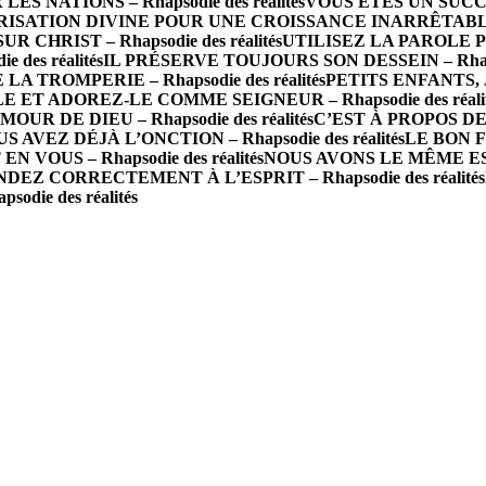
 NATIONS – Rhapsodie des réalités
VOUS ÊTES UN SUCCÈS 
ISATION DIVINE POUR UNE CROISSANCE INARRÊTABLE – R
R CHRIST – Rhapsodie des réalités
UTILISEZ LA PAROLE P
des réalités
IL PRÉSERVE TOUJOURS SON DESSEIN – Rhapsod
A TROMPERIE – Rhapsodie des réalités
PETITS ENFANTS, J
 ET ADOREZ-LE COMME SEIGNEUR – Rhapsodie des réalit
 DE DIEU – Rhapsodie des réalités
C’EST À PROPOS DE 
S AVEZ DÉJÀ L’ONCTION – Rhapsodie des réalités
LE BON FO
N VOUS – Rhapsodie des réalités
NOUS AVONS LE MÊME ESPRI
DEZ CORRECTEMENT À L’ESPRIT – Rhapsodie des réalités
die des réalités