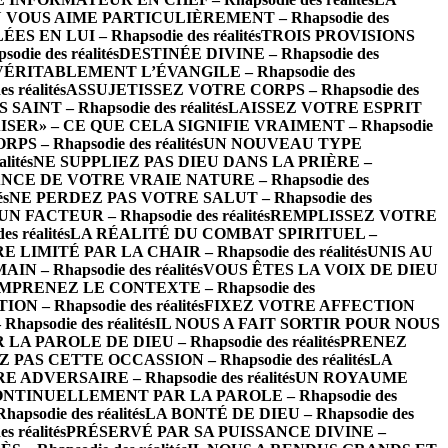
 VOUS AIME PARTICULIÈREMENT – Rhapsodie des
EN LUI – Rhapsodie des réalités
TROIS PROVISIONS
ie des réalités
DESTINÉE DIVINE – Rhapsodie des
VÉRITABLEMENT L’ÉVANGILE – Rhapsodie des
réalités
ASSUJETISSEZ VOTRE CORPS – Rhapsodie des
INT – Rhapsodie des réalités
LAISSEZ VOTRE ESPRIT
ISER» – CE QUE CELA SIGNIFIE VRAIMENT – Rhapsodie
– Rhapsodie des réalités
UN NOUVEAU TYPE
ités
NE SUPPLIEZ PAS DIEU DANS LA PRIÈRE –
CE DE VOTRE VRAIE NATURE – Rhapsodie des
és
NE PERDEZ PAS VOTRE SALUT – Rhapsodie des
FACTEUR – Rhapsodie des réalités
REMPLISSEZ VOTRE
 réalités
LA RÉALITÉ DU COMBAT SPIRITUEL –
LIMITÉ PAR LA CHAIR – Rhapsodie des réalités
UNIS AU
 – Rhapsodie des réalités
VOUS ÊTES LA VOIX DE DIEU
MPRENEZ LE CONTEXTE – Rhapsodie des
– Rhapsodie des réalités
FIXEZ VOTRE AFFECTION
psodie des réalités
IL NOUS A FAIT SORTIR POUR NOUS
 PAROLE DE DIEU – Rhapsodie des réalités
PRENEZ
 PAS CETTE OCCASSION – Rhapsodie des réalités
LA
ADVERSAIRE – Rhapsodie des réalités
UN ROYAUME
NTINUELLEMENT PAR LA PAROLE – Rhapsodie des
odie des réalités
LA BONTÉ DE DIEU – Rhapsodie des
 réalités
PRÉSERVÉ PAR SA PUISSANCE DIVINE –