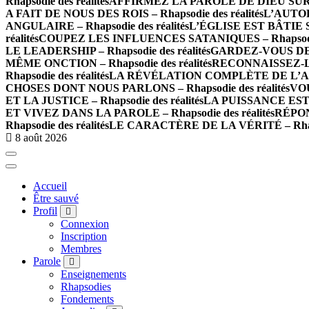
Rhapsodie des réalités
AFFIRMEZ LA PAROLE DE DIEU SUR LES
A FAIT DE NOUS DES ROIS – Rhapsodie des réalités
L’AUTOR
ANGULAIRE – Rhapsodie des réalités
L’ÉGLISE EST BÂTIE SU
réalités
COUPEZ LES INFLUENCES SATANIQUES – Rhapsodie 
LE LEADERSHIP – Rhapsodie des réalités
GARDEZ-VOUS DE L
MÊME ONCTION – Rhapsodie des réalités
RECONNAISSEZ-LE
Rhapsodie des réalités
LA RÉVÉLATION COMPLÈTE DE L’AMOUR
CHOSES DONT NOUS PARLONS – Rhapsodie des réalités
VOU
ET LA JUSTICE – Rhapsodie des réalités
LA PUISSANCE EST E
ET VIVEZ DANS LA PAROLE – Rhapsodie des réalités
RÉPON
Rhapsodie des réalités
LE CARACTÈRE DE LA VÉRITÉ – Rhapso
8 août 2026
Accueil
Être sauvé
Profil
Connexion
Inscription
Membres
Parole
Enseignements
Rhapsodies
Fondements