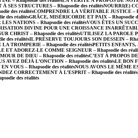
 Rhapsodie des réalités
LA VÉRITÉ À PROPOS DE NOTRE 
 SES STRUCTURES – Rhapsodie des réalités
NOURRI(E) CO
e des réalités
COMPRENDRE LA VÉRITABLE JUSTICE – Rhaps
des réalités
GRÂCE, MISÉRICORDE ET PAIX – Rhapsodie des
 NATIONS – Rhapsodie des réalités
VOUS ÊTES UN SUCCÈS 
ISATION DIVINE POUR UNE CROISSANCE INARRÊTABLE – R
R CHRIST – Rhapsodie des réalités
UTILISEZ LA PAROLE P
des réalités
IL PRÉSERVE TOUJOURS SON DESSEIN – Rhapsod
A TROMPERIE – Rhapsodie des réalités
PETITS ENFANTS, J
 ET ADOREZ-LE COMME SEIGNEUR – Rhapsodie des réalit
 DE DIEU – Rhapsodie des réalités
C’EST À PROPOS DE 
S AVEZ DÉJÀ L’ONCTION – Rhapsodie des réalités
LE BON FO
N VOUS – Rhapsodie des réalités
NOUS AVONS LE MÊME ESPRI
DEZ CORRECTEMENT À L’ESPRIT – Rhapsodie des réalités
die des réalités