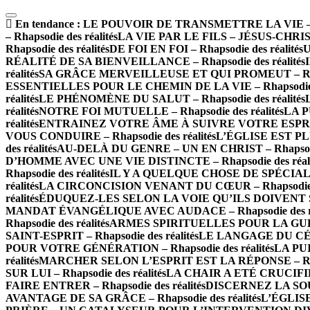
En tendance :
LE POUVOIR DE TRANSMETTRE LA VIE – Rha
– Rhapsodie des réalités
LA VIE PAR LE FILS – JÉSUS-CHRIST –
Rhapsodie des réalités
DE FOI EN FOI – Rhapsodie des réalités
U
RÉALITÉ DE SA BIENVEILLANCE – Rhapsodie des réalités
réalités
SA GRÂCE MERVEILLEUSE ET QUI PROMEUT – Rhapso
ESSENTIELLES POUR LE CHEMIN DE LA VIE – Rhapsodie de
réalités
LE PHÉNOMÈNE DU SALUT – Rhapsodie des réalités
réalités
NOTRE FOI MUTUELLE – Rhapsodie des réalités
LA P
réalités
ENTRAINEZ VOTRE ÂME À SUIVRE VOTRE ESPRIT – 
VOUS CONDUIRE – Rhapsodie des réalités
L’ÉGLISE EST PLU
des réalités
AU-DELÀ DU GENRE – UN EN CHRIST – Rhapsodie 
D’HOMME AVEC UNE VIE DISTINCTE – Rhapsodie des réali
Rhapsodie des réalités
IL Y A QUELQUE CHOSE DE SPÉCIAL À 
réalités
LA CIRCONCISION VENANT DU CŒUR – Rhapsodie de
réalités
ÉDUQUEZ-LES SELON LA VOIE QU’ILS DOIVENT SUIV
MANDAT ÉVANGÉLIQUE AVEC AUDACE – Rhapsodie des ré
Rhapsodie des réalités
ARMES SPIRITUELLES POUR LA GUERRE
SAINT-ESPRIT – Rhapsodie des réalités
LE LANGAGE DU CÉLES
POUR VOTRE GÉNÉRATION – Rhapsodie des réalités
LA PUI
réalités
MARCHER SELON L’ESPRIT EST LA RÉPONSE – Rhaps
SUR LUI – Rhapsodie des réalités
LA CHAIR A ETÉ CRUCIFIÉE 
FAIRE ENTRER – Rhapsodie des réalités
DISCERNEZ LA SOURC
AVANTAGE DE SA GRÂCE – Rhapsodie des réalités
L’ÉGLISE