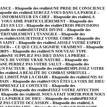
 – Rhapsodie des réalités
UNE PRISE DE CONSCIENCE
die des réalités
EXERCEZ-VOUS DANS LA PAROLE –
INFORMATEUR EN CHEF – Rhapsodie des réalités
LA
 VOUS AIME PARTICULIÈREMENT – Rhapsodie des
EN LUI – Rhapsodie des réalités
TROIS PROVISIONS
ie des réalités
DESTINÉE DIVINE – Rhapsodie des
VÉRITABLEMENT L’ÉVANGILE – Rhapsodie des
réalités
ASSUJETISSEZ VOTRE CORPS – Rhapsodie des
INT – Rhapsodie des réalités
LAISSEZ VOTRE ESPRIT
ISER» – CE QUE CELA SIGNIFIE VRAIMENT – Rhapsodie
– Rhapsodie des réalités
UN NOUVEAU TYPE
ités
NE SUPPLIEZ PAS DIEU DANS LA PRIÈRE –
CE DE VOTRE VRAIE NATURE – Rhapsodie des
és
NE PERDEZ PAS VOTRE SALUT – Rhapsodie des
FACTEUR – Rhapsodie des réalités
REMPLISSEZ VOTRE
 réalités
LA RÉALITÉ DU COMBAT SPIRITUEL –
LIMITÉ PAR LA CHAIR – Rhapsodie des réalités
UNIS AU
 – Rhapsodie des réalités
VOUS ÊTES LA VOIX DE DIEU
MPRENEZ LE CONTEXTE – Rhapsodie des
– Rhapsodie des réalités
FIXEZ VOTRE AFFECTION
psodie des réalités
IL NOUS A FAIT SORTIR POUR NOUS
 PAROLE DE DIEU – Rhapsodie des réalités
PRENEZ
 PAS CETTE OCCASSION – Rhapsodie des réalités
LA