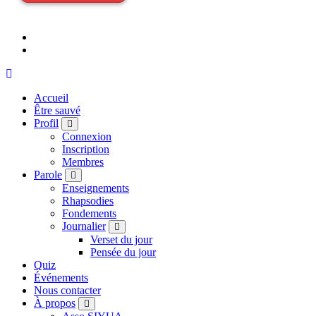
Accueil
Être sauvé
Profil
Connexion
Inscription
Membres
Parole
Enseignements
Rhapsodies
Fondements
Journalier
Verset du jour
Pensée du jour
Quiz
Événements
Nous contacter
À propos