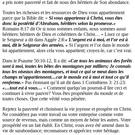
a pris notre pauvreté et fait de nous des héritiers de Son abondance.
Toutes les richesses et les ressources de Dieu vous appartiennent
parce que la Bible dit: «
Si vous appartenez à Christ, vous êtes
donc la postérité d’Abraham, héritiers selon la promesse.»
Romains 8:17 dit Or si nous sommes enfants, nous sommes aussi
héritiers: héritiers de Dieu et cohéritiers de Christ… » Lisez ce que
le Seigneur a dit dans Aggée 2:8:
« L’argent est à moi, et l’or est à
moi, dit le Seigneur des armées. »
Si l’argent et l’or dans le monde
lui appartiennent, alors cela vous appartient; croyez-le, car c’est vrai.
Dans le Psaume 50:10-12, Il a dit:
«Car tous les animaux des forêts
sont à moi, toutes les bêtes des
montagnes par milliers; Je connais
tous les oiseaux
des montagnes, et tout ce qui se meut dans les
champs
m’appartiennent…car le monde est à moi et tout ce qu’il
renferme.
» Pas étonnant qu’il ait dit dans 1 Corinthiens 3: 21-23:
«…tout est à vous…
» Comment quelqu’un pourrait-il lire ceci et
continuer à vivre pauvre? Vous êtes propriétaire du monde et de
toutes choses. Que cette vérité vous pénètre.
Rejetez la pauvreté et choisissez la vie joyeuse et prospère en Christ.
Ne considérez pas votre travail ou votre entreprise comme votre
source de revenus, mais comme un moyen de bénir les autres. Votre
prospérité est un fait établi. En Christ, vous avez été amené dans la
vie de surabondance; reconnaissez et appréciez votre héritage.