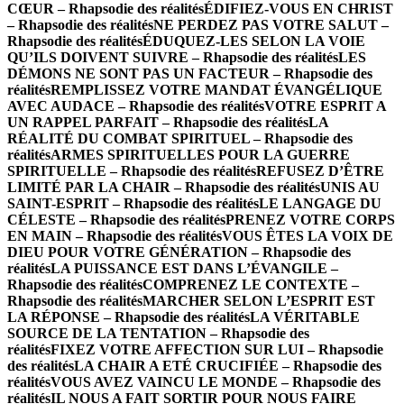
CŒUR – Rhapsodie des réalités
ÉDIFIEZ-VOUS EN CHRIST
– Rhapsodie des réalités
NE PERDEZ PAS VOTRE SALUT –
Rhapsodie des réalités
ÉDUQUEZ-LES SELON LA VOIE
QU’ILS DOIVENT SUIVRE – Rhapsodie des réalités
LES
DÉMONS NE SONT PAS UN FACTEUR – Rhapsodie des
réalités
REMPLISSEZ VOTRE MANDAT ÉVANGÉLIQUE
AVEC AUDACE – Rhapsodie des réalités
VOTRE ESPRIT A
UN RAPPEL PARFAIT – Rhapsodie des réalités
LA
RÉALITÉ DU COMBAT SPIRITUEL – Rhapsodie des
réalités
ARMES SPIRITUELLES POUR LA GUERRE
SPIRITUELLE – Rhapsodie des réalités
REFUSEZ D’ÊTRE
LIMITÉ PAR LA CHAIR – Rhapsodie des réalités
UNIS AU
SAINT-ESPRIT – Rhapsodie des réalités
LE LANGAGE DU
CÉLESTE – Rhapsodie des réalités
PRENEZ VOTRE CORPS
EN MAIN – Rhapsodie des réalités
VOUS ÊTES LA VOIX DE
DIEU POUR VOTRE GÉNÉRATION – Rhapsodie des
réalités
LA PUISSANCE EST DANS L’ÉVANGILE –
Rhapsodie des réalités
COMPRENEZ LE CONTEXTE –
Rhapsodie des réalités
MARCHER SELON L’ESPRIT EST
LA RÉPONSE – Rhapsodie des réalités
LA VÉRITABLE
SOURCE DE LA TENTATION – Rhapsodie des
réalités
FIXEZ VOTRE AFFECTION SUR LUI – Rhapsodie
des réalités
LA CHAIR A ETÉ CRUCIFIÉE – Rhapsodie des
réalités
VOUS AVEZ VAINCU LE MONDE – Rhapsodie des
réalités
IL NOUS A FAIT SORTIR POUR NOUS FAIRE