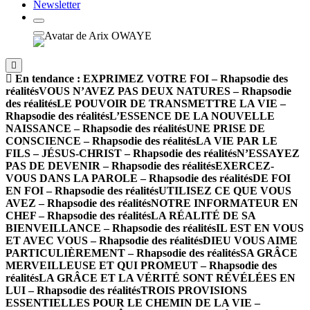
Newsletter
En tendance :
EXPRIMEZ VOTRE FOI – Rhapsodie des
réalités
VOUS N’AVEZ PAS DEUX NATURES – Rhapsodie
des réalités
LE POUVOIR DE TRANSMETTRE LA VIE –
Rhapsodie des réalités
L’ESSENCE DE LA NOUVELLE
NAISSANCE – Rhapsodie des réalités
UNE PRISE DE
CONSCIENCE – Rhapsodie des réalités
LA VIE PAR LE
FILS – JÉSUS-CHRIST – Rhapsodie des réalités
N’ESSAYEZ
PAS DE DEVENIR – Rhapsodie des réalités
EXERCEZ-
VOUS DANS LA PAROLE – Rhapsodie des réalités
DE FOI
EN FOI – Rhapsodie des réalités
UTILISEZ CE QUE VOUS
AVEZ – Rhapsodie des réalités
NOTRE INFORMATEUR EN
CHEF – Rhapsodie des réalités
LA RÉALITÉ DE SA
BIENVEILLANCE – Rhapsodie des réalités
IL EST EN VOUS
ET AVEC VOUS – Rhapsodie des réalités
DIEU VOUS AIME
PARTICULIÈREMENT – Rhapsodie des réalités
SA GRÂCE
MERVEILLEUSE ET QUI PROMEUT – Rhapsodie des
réalités
LA GRÂCE ET LA VÉRITÉ SONT RÉVÉLÉES EN
LUI – Rhapsodie des réalités
TROIS PROVISIONS
ESSENTIELLES POUR LE CHEMIN DE LA VIE –