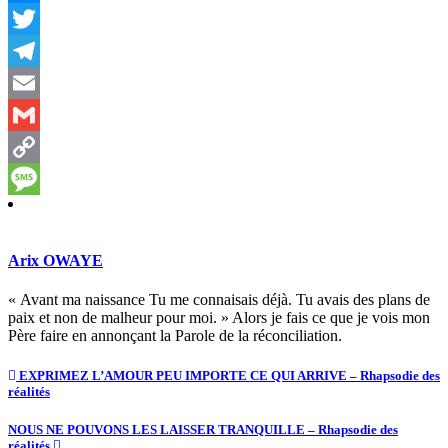
Messenger
Twitter
Telegram
Email
Gmail
Copy
Link
Message
Arix OWAYE
« Avant ma naissance Tu me connaisais déjà. Tu avais des plans de
paix et non de malheur pour moi. » Alors je fais ce que je vois mon
Père faire en annonçant la Parole de la réconciliation.
EXPRIMEZ L’AMOUR PEU IMPORTE CE QUI ARRIVE – Rhapsodie des
réalités
NOUS NE POUVONS LES LAISSER TRANQUILLE – Rhapsodie des
réalités