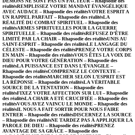
DÉMONS NE SONT PAS UN FACTEUR – Rhapsodie des
réalités
REMPLISSEZ VOTRE MANDAT ÉVANGÉLIQUE
AVEC AUDACE – Rhapsodie des réalités
VOTRE ESPRIT A
UN RAPPEL PARFAIT – Rhapsodie des réalités
LA
RÉALITÉ DU COMBAT SPIRITUEL – Rhapsodie des
réalités
ARMES SPIRITUELLES POUR LA GUERRE
SPIRITUELLE – Rhapsodie des réalités
REFUSEZ D’ÊTRE
LIMITÉ PAR LA CHAIR – Rhapsodie des réalités
UNIS AU
SAINT-ESPRIT – Rhapsodie des réalités
LE LANGAGE DU
CÉLESTE – Rhapsodie des réalités
PRENEZ VOTRE CORPS
EN MAIN – Rhapsodie des réalités
VOUS ÊTES LA VOIX DE
DIEU POUR VOTRE GÉNÉRATION – Rhapsodie des
réalités
LA PUISSANCE EST DANS L’ÉVANGILE –
Rhapsodie des réalités
COMPRENEZ LE CONTEXTE –
Rhapsodie des réalités
MARCHER SELON L’ESPRIT EST
LA RÉPONSE – Rhapsodie des réalités
LA VÉRITABLE
SOURCE DE LA TENTATION – Rhapsodie des
réalités
FIXEZ VOTRE AFFECTION SUR LUI – Rhapsodie
des réalités
LA CHAIR A ETÉ CRUCIFIÉE – Rhapsodie des
réalités
VOUS AVEZ VAINCU LE MONDE – Rhapsodie des
réalités
IL NOUS A FAIT SORTIR POUR NOUS FAIRE
ENTRER – Rhapsodie des réalités
DISCERNEZ LA SOURCE
– Rhapsodie des réalités
NE TARDEZ PAS À APPLIQUER LA
PAROLE DE DIEU – Rhapsodie des réalités
PRENEZ
AVANTAGE DE SA GRÂCE – Rhapsodie des