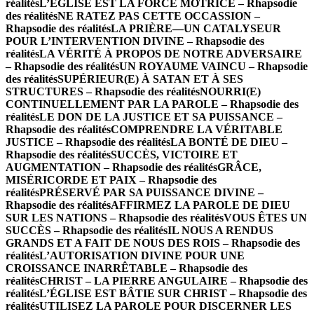
réalités
L’ÉGLISE EST LA FORCE MOTRICE – Rhapsodie
des réalités
NE RATEZ PAS CETTE OCCASSION –
Rhapsodie des réalités
LA PRIÈRE—UN CATALYSEUR
POUR L’INTERVENTION DIVINE – Rhapsodie des
réalités
LA VÉRITÉ À PROPOS DE NOTRE ADVERSAIRE
– Rhapsodie des réalités
UN ROYAUME VAINCU – Rhapsodie
des réalités
SUPÉRIEUR(E) À SATAN ET À SES
STRUCTURES – Rhapsodie des réalités
NOURRI(E)
CONTINUELLEMENT PAR LA PAROLE – Rhapsodie des
réalités
LE DON DE LA JUSTICE ET SA PUISSANCE –
Rhapsodie des réalités
COMPRENDRE LA VÉRITABLE
JUSTICE – Rhapsodie des réalités
LA BONTÉ DE DIEU –
Rhapsodie des réalités
SUCCÈS, VICTOIRE ET
AUGMENTATION – Rhapsodie des réalités
GRÂCE,
MISÉRICORDE ET PAIX – Rhapsodie des
réalités
PRÉSERVÉ PAR SA PUISSANCE DIVINE –
Rhapsodie des réalités
AFFIRMEZ LA PAROLE DE DIEU
SUR LES NATIONS – Rhapsodie des réalités
VOUS ÊTES UN
SUCCÈS – Rhapsodie des réalités
IL NOUS A RENDUS
GRANDS ET A FAIT DE NOUS DES ROIS – Rhapsodie des
réalités
L’AUTORISATION DIVINE POUR UNE
CROISSANCE INARRÊTABLE – Rhapsodie des
réalités
CHRIST – LA PIERRE ANGULAIRE – Rhapsodie des
réalités
L’ÉGLISE EST BÂTIE SUR CHRIST – Rhapsodie des
réalités
UTILISEZ LA PAROLE POUR DISCERNER LES