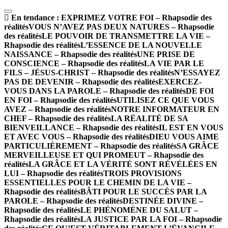
En tendance :
EXPRIMEZ VOTRE FOI – Rhapsodie des
réalités
VOUS N’AVEZ PAS DEUX NATURES – Rhapsodie
des réalités
LE POUVOIR DE TRANSMETTRE LA VIE –
Rhapsodie des réalités
L’ESSENCE DE LA NOUVELLE
NAISSANCE – Rhapsodie des réalités
UNE PRISE DE
CONSCIENCE – Rhapsodie des réalités
LA VIE PAR LE
FILS – JÉSUS-CHRIST – Rhapsodie des réalités
N’ESSAYEZ
PAS DE DEVENIR – Rhapsodie des réalités
EXERCEZ-
VOUS DANS LA PAROLE – Rhapsodie des réalités
DE FOI
EN FOI – Rhapsodie des réalités
UTILISEZ CE QUE VOUS
AVEZ – Rhapsodie des réalités
NOTRE INFORMATEUR EN
CHEF – Rhapsodie des réalités
LA RÉALITÉ DE SA
BIENVEILLANCE – Rhapsodie des réalités
IL EST EN VOUS
ET AVEC VOUS – Rhapsodie des réalités
DIEU VOUS AIME
PARTICULIÈREMENT – Rhapsodie des réalités
SA GRÂCE
MERVEILLEUSE ET QUI PROMEUT – Rhapsodie des
réalités
LA GRÂCE ET LA VÉRITÉ SONT RÉVÉLÉES EN
LUI – Rhapsodie des réalités
TROIS PROVISIONS
ESSENTIELLES POUR LE CHEMIN DE LA VIE –
Rhapsodie des réalités
BÂTI POUR LE SUCCÈS PAR LA
PAROLE – Rhapsodie des réalités
DESTINÉE DIVINE –
Rhapsodie des réalités
LE PHÉNOMÈNE DU SALUT –
Rhapsodie des réalités
LA JUSTICE PAR LA FOI – Rhapsodie