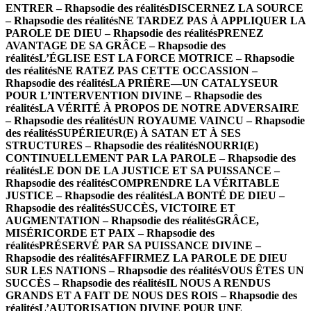
ENTRER – Rhapsodie des réalités
DISCERNEZ LA SOURCE
– Rhapsodie des réalités
NE TARDEZ PAS À APPLIQUER LA
PAROLE DE DIEU – Rhapsodie des réalités
PRENEZ
AVANTAGE DE SA GRÂCE – Rhapsodie des
réalités
L’ÉGLISE EST LA FORCE MOTRICE – Rhapsodie
des réalités
NE RATEZ PAS CETTE OCCASSION –
Rhapsodie des réalités
LA PRIÈRE—UN CATALYSEUR
POUR L’INTERVENTION DIVINE – Rhapsodie des
réalités
LA VÉRITÉ À PROPOS DE NOTRE ADVERSAIRE
– Rhapsodie des réalités
UN ROYAUME VAINCU – Rhapsodie
des réalités
SUPÉRIEUR(E) À SATAN ET À SES
STRUCTURES – Rhapsodie des réalités
NOURRI(E)
CONTINUELLEMENT PAR LA PAROLE – Rhapsodie des
réalités
LE DON DE LA JUSTICE ET SA PUISSANCE –
Rhapsodie des réalités
COMPRENDRE LA VÉRITABLE
JUSTICE – Rhapsodie des réalités
LA BONTÉ DE DIEU –
Rhapsodie des réalités
SUCCÈS, VICTOIRE ET
AUGMENTATION – Rhapsodie des réalités
GRÂCE,
MISÉRICORDE ET PAIX – Rhapsodie des
réalités
PRÉSERVÉ PAR SA PUISSANCE DIVINE –
Rhapsodie des réalités
AFFIRMEZ LA PAROLE DE DIEU
SUR LES NATIONS – Rhapsodie des réalités
VOUS ÊTES UN
SUCCÈS – Rhapsodie des réalités
IL NOUS A RENDUS
GRANDS ET A FAIT DE NOUS DES ROIS – Rhapsodie des
réalités
L’AUTORISATION DIVINE POUR UNE