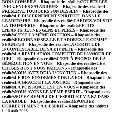
BONS CONSEILS – Rhapsodie des réalités
COUPEZ LES
INFLUENCES SATANIQUES – Rhapsodie des réalités
IL
PRÉSERVE TOUJOURS SON DESSEIN – Rhapsodie des
réalités
LE DISCERNEMENT SPIRITUEL DANS LE
LEADERSHIP – Rhapsodie des réalités
GARDEZ-VOUS DE
LA TROMPERIE – Rhapsodie des réalités
PETITS
ENFANTS, JEUNES GENS ET PÈRES – Rhapsodie des
réalités
C’EST LA MÊME ONCTION – Rhapsodie des
réalités
RECONNAISSEZ-LE ET ADOREZ-LE COMME
SEIGNEUR – Rhapsodie des réalités
LA CERTITUDE
INCONTESTABLE DE SA DIVINITÉ – Rhapsodie des
réalités
LA RÉVÉLATION COMPLÈTE DE L’AMOUR DE
DIEU – Rhapsodie des réalités
C’EST À PROPOS DE LA
BÉNÉDICTION EN VOUS – Rhapsodie des réalités
CES
CHOSES DONT NOUS PARLONS – Rhapsodie des
réalités
VOUS AVEZ DÉJÀ L’ONCTION – Rhapsodie des
réalités
LE BON FONDEMENT DE LA FOI – Rhapsodie des
réalités
LA GRÂCE ET LA JUSTICE – Rhapsodie des
réalités
LA PUISSANCE EST EN VOUS – Rhapsodie des
réalités
NOUS AVONS LE MÊME ESPRIT – Rhapsodie des
réalités
SOYEZ REMPLI DE L’ESPRIT ET VIVEZ DANS
LA PAROLE – Rhapsodie des réalités
RÉPONDEZ
CORRECTEMENT À L’ESPRIT – Rhapsodie des réalités
10 août 2026