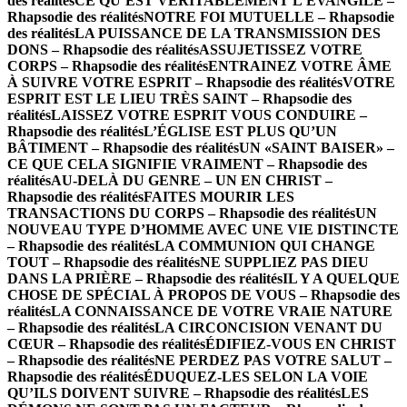
des réalités
CE QU’EST VÉRITABLEMENT L’ÉVANGILE –
Rhapsodie des réalités
NOTRE FOI MUTUELLE – Rhapsodie
des réalités
LA PUISSANCE DE LA TRANSMISSION DES
DONS – Rhapsodie des réalités
ASSUJETISSEZ VOTRE
CORPS – Rhapsodie des réalités
ENTRAINEZ VOTRE ÂME
À SUIVRE VOTRE ESPRIT – Rhapsodie des réalités
VOTRE
ESPRIT EST LE LIEU TRÈS SAINT – Rhapsodie des
réalités
LAISSEZ VOTRE ESPRIT VOUS CONDUIRE –
Rhapsodie des réalités
L’ÉGLISE EST PLUS QU’UN
BÂTIMENT – Rhapsodie des réalités
UN «SAINT BAISER» –
CE QUE CELA SIGNIFIE VRAIMENT – Rhapsodie des
réalités
AU-DELÀ DU GENRE – UN EN CHRIST –
Rhapsodie des réalités
FAITES MOURIR LES
TRANSACTIONS DU CORPS – Rhapsodie des réalités
UN
NOUVEAU TYPE D’HOMME AVEC UNE VIE DISTINCTE
– Rhapsodie des réalités
LA COMMUNION QUI CHANGE
TOUT – Rhapsodie des réalités
NE SUPPLIEZ PAS DIEU
DANS LA PRIÈRE – Rhapsodie des réalités
IL Y A QUELQUE
CHOSE DE SPÉCIAL À PROPOS DE VOUS – Rhapsodie des
réalités
LA CONNAISSANCE DE VOTRE VRAIE NATURE
– Rhapsodie des réalités
LA CIRCONCISION VENANT DU
CŒUR – Rhapsodie des réalités
ÉDIFIEZ-VOUS EN CHRIST
– Rhapsodie des réalités
NE PERDEZ PAS VOTRE SALUT –
Rhapsodie des réalités
ÉDUQUEZ-LES SELON LA VOIE
QU’ILS DOIVENT SUIVRE – Rhapsodie des réalités
LES