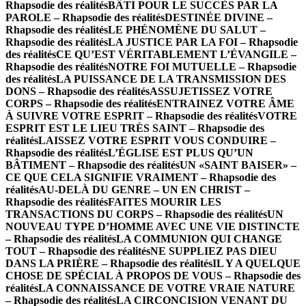
Rhapsodie des réalités
BÂTI POUR LE SUCCÈS PAR LA
PAROLE – Rhapsodie des réalités
DESTINÉE DIVINE –
Rhapsodie des réalités
LE PHÉNOMÈNE DU SALUT –
Rhapsodie des réalités
LA JUSTICE PAR LA FOI – Rhapsodie
des réalités
CE QU’EST VÉRITABLEMENT L’ÉVANGILE –
Rhapsodie des réalités
NOTRE FOI MUTUELLE – Rhapsodie
des réalités
LA PUISSANCE DE LA TRANSMISSION DES
DONS – Rhapsodie des réalités
ASSUJETISSEZ VOTRE
CORPS – Rhapsodie des réalités
ENTRAINEZ VOTRE ÂME
À SUIVRE VOTRE ESPRIT – Rhapsodie des réalités
VOTRE
ESPRIT EST LE LIEU TRÈS SAINT – Rhapsodie des
réalités
LAISSEZ VOTRE ESPRIT VOUS CONDUIRE –
Rhapsodie des réalités
L’ÉGLISE EST PLUS QU’UN
BÂTIMENT – Rhapsodie des réalités
UN «SAINT BAISER» –
CE QUE CELA SIGNIFIE VRAIMENT – Rhapsodie des
réalités
AU-DELÀ DU GENRE – UN EN CHRIST –
Rhapsodie des réalités
FAITES MOURIR LES
TRANSACTIONS DU CORPS – Rhapsodie des réalités
UN
NOUVEAU TYPE D’HOMME AVEC UNE VIE DISTINCTE
– Rhapsodie des réalités
LA COMMUNION QUI CHANGE
TOUT – Rhapsodie des réalités
NE SUPPLIEZ PAS DIEU
DANS LA PRIÈRE – Rhapsodie des réalités
IL Y A QUELQUE
CHOSE DE SPÉCIAL À PROPOS DE VOUS – Rhapsodie des
réalités
LA CONNAISSANCE DE VOTRE VRAIE NATURE
– Rhapsodie des réalités
LA CIRCONCISION VENANT DU