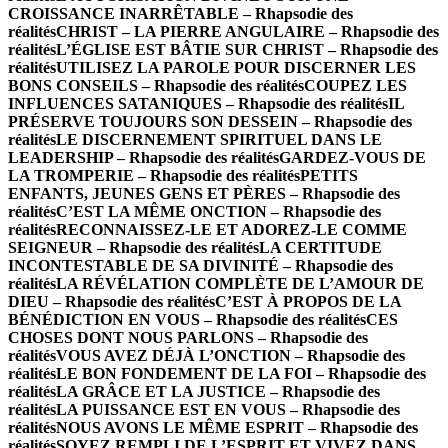
CROISSANCE INARRÊTABLE – Rhapsodie des
réalités
CHRIST – LA PIERRE ANGULAIRE – Rhapsodie des
réalités
L’ÉGLISE EST BÂTIE SUR CHRIST – Rhapsodie des
réalités
UTILISEZ LA PAROLE POUR DISCERNER LES
BONS CONSEILS – Rhapsodie des réalités
COUPEZ LES
INFLUENCES SATANIQUES – Rhapsodie des réalités
IL
PRÉSERVE TOUJOURS SON DESSEIN – Rhapsodie des
réalités
LE DISCERNEMENT SPIRITUEL DANS LE
LEADERSHIP – Rhapsodie des réalités
GARDEZ-VOUS DE
LA TROMPERIE – Rhapsodie des réalités
PETITS
ENFANTS, JEUNES GENS ET PÈRES – Rhapsodie des
réalités
C’EST LA MÊME ONCTION – Rhapsodie des
réalités
RECONNAISSEZ-LE ET ADOREZ-LE COMME
SEIGNEUR – Rhapsodie des réalités
LA CERTITUDE
INCONTESTABLE DE SA DIVINITÉ – Rhapsodie des
réalités
LA RÉVÉLATION COMPLÈTE DE L’AMOUR DE
DIEU – Rhapsodie des réalités
C’EST À PROPOS DE LA
BÉNÉDICTION EN VOUS – Rhapsodie des réalités
CES
CHOSES DONT NOUS PARLONS – Rhapsodie des
réalités
VOUS AVEZ DÉJÀ L’ONCTION – Rhapsodie des
réalités
LE BON FONDEMENT DE LA FOI – Rhapsodie des
réalités
LA GRÂCE ET LA JUSTICE – Rhapsodie des
réalités
LA PUISSANCE EST EN VOUS – Rhapsodie des
réalités
NOUS AVONS LE MÊME ESPRIT – Rhapsodie des
réalités
SOYEZ REMPLI DE L’ESPRIT ET VIVEZ DANS