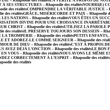
 Rhapsodie des réalités
LA VÉRITÉ À PROPOS DE NOTRE 
 SES STRUCTURES – Rhapsodie des réalités
NOURRI(E) CO
e des réalités
COMPRENDRE LA VÉRITABLE JUSTICE – Rhaps
des réalités
GRÂCE, MISÉRICORDE ET PAIX – Rhapsodie des
 NATIONS – Rhapsodie des réalités
VOUS ÊTES UN SUCCÈS 
ISATION DIVINE POUR UNE CROISSANCE INARRÊTABLE – R
R CHRIST – Rhapsodie des réalités
UTILISEZ LA PAROLE P
des réalités
IL PRÉSERVE TOUJOURS SON DESSEIN – Rhapsod
A TROMPERIE – Rhapsodie des réalités
PETITS ENFANTS, J
 ET ADOREZ-LE COMME SEIGNEUR – Rhapsodie des réalit
 DE DIEU – Rhapsodie des réalités
C’EST À PROPOS DE 
S AVEZ DÉJÀ L’ONCTION – Rhapsodie des réalités
LE BON FO
N VOUS – Rhapsodie des réalités
NOUS AVONS LE MÊME ESPRI
DEZ CORRECTEMENT À L’ESPRIT – Rhapsodie des réalités
die des réalités