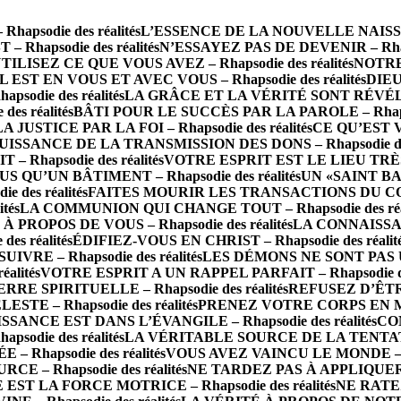
psodie des réalités
L’ESSENCE DE LA NOUVELLE NAISSANCE
 Rhapsodie des réalités
N’ESSAYEZ PAS DE DEVENIR – Rhapso
TILISEZ CE QUE VOUS AVEZ – Rhapsodie des réalités
NOTRE 
IL EST EN VOUS ET AVEC VOUS – Rhapsodie des réalités
DIEU
die des réalités
LA GRÂCE ET LA VÉRITÉ SONT RÉVÉLÉES 
s réalités
BÂTI POUR LE SUCCÈS PAR LA PAROLE – Rhapsod
LA JUSTICE PAR LA FOI – Rhapsodie des réalités
CE QU’EST 
UISSANCE DE LA TRANSMISSION DES DONS – Rhapsodie des 
Rhapsodie des réalités
VOTRE ESPRIT EST LE LIEU TRÈS SA
S QU’UN BÂTIMENT – Rhapsodie des réalités
UN «SAINT BA
des réalités
FAITES MOURIR LES TRANSACTIONS DU CORPS 
tés
LA COMMUNION QUI CHANGE TOUT – Rhapsodie des réal
PROPOS DE VOUS – Rhapsodie des réalités
LA CONNAISSAN
s réalités
ÉDIFIEZ-VOUS EN CHRIST – Rhapsodie des réalit
RE – Rhapsodie des réalités
LES DÉMONS NE SONT PAS UN 
alités
VOTRE ESPRIT A UN RAPPEL PARFAIT – Rhapsodie des
 SPIRITUELLE – Rhapsodie des réalités
REFUSEZ D’ÊTRE 
TE – Rhapsodie des réalités
PRENEZ VOTRE CORPS EN MAIN
SSANCE EST DANS L’ÉVANGILE – Rhapsodie des réalités
CO
odie des réalités
LA VÉRITABLE SOURCE DE LA TENTATION 
– Rhapsodie des réalités
VOUS AVEZ VAINCU LE MONDE – Rha
E – Rhapsodie des réalités
NE TARDEZ PAS À APPLIQUER LA
 EST LA FORCE MOTRICE – Rhapsodie des réalités
NE RATEZ