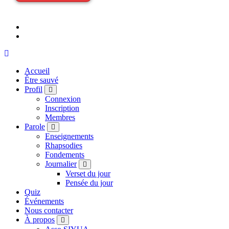
Accueil
Être sauvé
Profil
Connexion
Inscription
Membres
Parole
Enseignements
Rhapsodies
Fondements
Journalier
Verset du jour
Pensée du jour
Quiz
Événements
Nous contacter
À propos