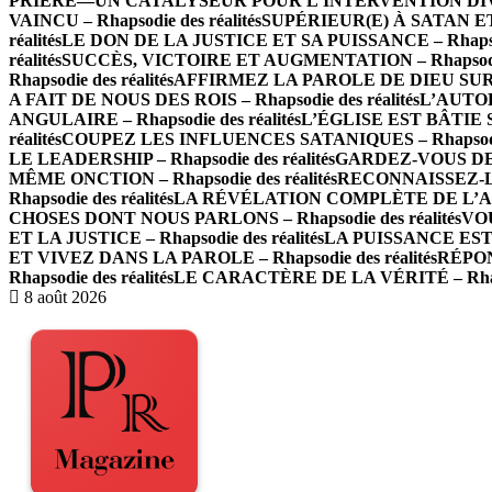
PRIÈRE—UN CATALYSEUR POUR L’INTERVENTION DIVINE –
VAINCU – Rhapsodie des réalités
SUPÉRIEUR(E) À SATAN ET À
réalités
LE DON DE LA JUSTICE ET SA PUISSANCE – Rhapsodi
réalités
SUCCÈS, VICTOIRE ET AUGMENTATION – Rhapsodie 
Rhapsodie des réalités
AFFIRMEZ LA PAROLE DE DIEU SUR LES
A FAIT DE NOUS DES ROIS – Rhapsodie des réalités
L’AUTOR
ANGULAIRE – Rhapsodie des réalités
L’ÉGLISE EST BÂTIE SU
réalités
COUPEZ LES INFLUENCES SATANIQUES – Rhapsodie 
LE LEADERSHIP – Rhapsodie des réalités
GARDEZ-VOUS DE L
MÊME ONCTION – Rhapsodie des réalités
RECONNAISSEZ-LE
Rhapsodie des réalités
LA RÉVÉLATION COMPLÈTE DE L’AMOUR
CHOSES DONT NOUS PARLONS – Rhapsodie des réalités
VOU
ET LA JUSTICE – Rhapsodie des réalités
LA PUISSANCE EST E
ET VIVEZ DANS LA PAROLE – Rhapsodie des réalités
RÉPON
Rhapsodie des réalités
LE CARACTÈRE DE LA VÉRITÉ – Rhapso
8 août 2026