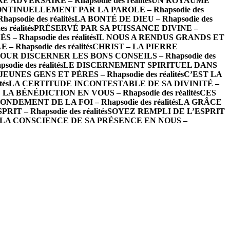
ADVERSAIRE – Rhapsodie des réalités
UN ROYAUME
NTINUELLEMENT PAR LA PAROLE – Rhapsodie des
odie des réalités
LA BONTÉ DE DIEU – Rhapsodie des
 réalités
PRÉSERVÉ PAR SA PUISSANCE DIVINE –
– Rhapsodie des réalités
IL NOUS A RENDUS GRANDS ET
hapsodie des réalités
CHRIST – LA PIERRE
OUR DISCERNER LES BONS CONSEILS – Rhapsodie des
ie des réalités
LE DISCERNEMENT SPIRITUEL DANS
EUNES GENS ET PÈRES – Rhapsodie des réalités
C’EST LA
és
LA CERTITUDE INCONTESTABLE DE SA DIVINITÉ –
LA BÉNÉDICTION EN VOUS – Rhapsodie des réalités
CES
NDEMENT DE LA FOI – Rhapsodie des réalités
LA GRÂCE
T – Rhapsodie des réalités
SOYEZ REMPLI DE L’ESPRIT
LA CONSCIENCE DE SA PRÉSENCE EN NOUS –