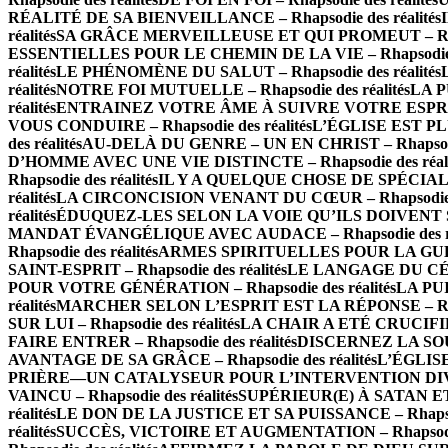
RÉALITÉ DE SA BIENVEILLANCE – Rhapsodie des réalités
réalités
SA GRÂCE MERVEILLEUSE ET QUI PROMEUT – Rhapso
ESSENTIELLES POUR LE CHEMIN DE LA VIE – Rhapsodie de
réalités
LE PHÉNOMÈNE DU SALUT – Rhapsodie des réalités
réalités
NOTRE FOI MUTUELLE – Rhapsodie des réalités
LA P
réalités
ENTRAINEZ VOTRE ÂME À SUIVRE VOTRE ESPRIT – 
VOUS CONDUIRE – Rhapsodie des réalités
L’ÉGLISE EST PLU
des réalités
AU-DELÀ DU GENRE – UN EN CHRIST – Rhapsodie 
D’HOMME AVEC UNE VIE DISTINCTE – Rhapsodie des réali
Rhapsodie des réalités
IL Y A QUELQUE CHOSE DE SPÉCIAL À 
réalités
LA CIRCONCISION VENANT DU CŒUR – Rhapsodie de
réalités
ÉDUQUEZ-LES SELON LA VOIE QU’ILS DOIVENT SUIV
MANDAT ÉVANGÉLIQUE AVEC AUDACE – Rhapsodie des ré
Rhapsodie des réalités
ARMES SPIRITUELLES POUR LA GUERRE
SAINT-ESPRIT – Rhapsodie des réalités
LE LANGAGE DU CÉLES
POUR VOTRE GÉNÉRATION – Rhapsodie des réalités
LA PUI
réalités
MARCHER SELON L’ESPRIT EST LA RÉPONSE – Rhaps
SUR LUI – Rhapsodie des réalités
LA CHAIR A ETÉ CRUCIFIÉE 
FAIRE ENTRER – Rhapsodie des réalités
DISCERNEZ LA SOURC
AVANTAGE DE SA GRÂCE – Rhapsodie des réalités
L’ÉGLISE
PRIÈRE—UN CATALYSEUR POUR L’INTERVENTION DIVINE –
VAINCU – Rhapsodie des réalités
SUPÉRIEUR(E) À SATAN ET À
réalités
LE DON DE LA JUSTICE ET SA PUISSANCE – Rhapsodi
réalités
SUCCÈS, VICTOIRE ET AUGMENTATION – Rhapsodie 