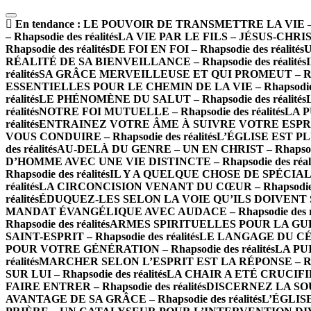
En tendance :
LE POUVOIR DE TRANSMETTRE LA VIE – Rha
– Rhapsodie des réalités
LA VIE PAR LE FILS – JÉSUS-CHRIST –
Rhapsodie des réalités
DE FOI EN FOI – Rhapsodie des réalités
U
RÉALITÉ DE SA BIENVEILLANCE – Rhapsodie des réalités
réalités
SA GRÂCE MERVEILLEUSE ET QUI PROMEUT – Rhapso
ESSENTIELLES POUR LE CHEMIN DE LA VIE – Rhapsodie de
réalités
LE PHÉNOMÈNE DU SALUT – Rhapsodie des réalités
réalités
NOTRE FOI MUTUELLE – Rhapsodie des réalités
LA P
réalités
ENTRAINEZ VOTRE ÂME À SUIVRE VOTRE ESPRIT – 
VOUS CONDUIRE – Rhapsodie des réalités
L’ÉGLISE EST PLU
des réalités
AU-DELÀ DU GENRE – UN EN CHRIST – Rhapsodie 
D’HOMME AVEC UNE VIE DISTINCTE – Rhapsodie des réali
Rhapsodie des réalités
IL Y A QUELQUE CHOSE DE SPÉCIAL À 
réalités
LA CIRCONCISION VENANT DU CŒUR – Rhapsodie de
réalités
ÉDUQUEZ-LES SELON LA VOIE QU’ILS DOIVENT SUIV
MANDAT ÉVANGÉLIQUE AVEC AUDACE – Rhapsodie des ré
Rhapsodie des réalités
ARMES SPIRITUELLES POUR LA GUERRE
SAINT-ESPRIT – Rhapsodie des réalités
LE LANGAGE DU CÉLES
POUR VOTRE GÉNÉRATION – Rhapsodie des réalités
LA PUI
réalités
MARCHER SELON L’ESPRIT EST LA RÉPONSE – Rhaps
SUR LUI – Rhapsodie des réalités
LA CHAIR A ETÉ CRUCIFIÉE 
FAIRE ENTRER – Rhapsodie des réalités
DISCERNEZ LA SOURC
AVANTAGE DE SA GRÂCE – Rhapsodie des réalités
L’ÉGLISE