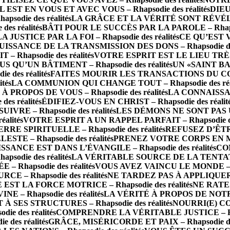
IL EST EN VOUS ET AVEC VOUS – Rhapsodie des réalités
DIEU
die des réalités
LA GRÂCE ET LA VÉRITÉ SONT RÉVÉLÉES 
s réalités
BÂTI POUR LE SUCCÈS PAR LA PAROLE – Rhapsod
LA JUSTICE PAR LA FOI – Rhapsodie des réalités
CE QU’EST 
UISSANCE DE LA TRANSMISSION DES DONS – Rhapsodie des 
Rhapsodie des réalités
VOTRE ESPRIT EST LE LIEU TRÈS SA
S QU’UN BÂTIMENT – Rhapsodie des réalités
UN «SAINT BA
des réalités
FAITES MOURIR LES TRANSACTIONS DU CORPS 
tés
LA COMMUNION QUI CHANGE TOUT – Rhapsodie des réal
PROPOS DE VOUS – Rhapsodie des réalités
LA CONNAISSAN
s réalités
ÉDIFIEZ-VOUS EN CHRIST – Rhapsodie des réalit
RE – Rhapsodie des réalités
LES DÉMONS NE SONT PAS UN 
alités
VOTRE ESPRIT A UN RAPPEL PARFAIT – Rhapsodie des
 SPIRITUELLE – Rhapsodie des réalités
REFUSEZ D’ÊTRE 
TE – Rhapsodie des réalités
PRENEZ VOTRE CORPS EN MAIN
SSANCE EST DANS L’ÉVANGILE – Rhapsodie des réalités
CO
odie des réalités
LA VÉRITABLE SOURCE DE LA TENTATION 
– Rhapsodie des réalités
VOUS AVEZ VAINCU LE MONDE – Rha
E – Rhapsodie des réalités
NE TARDEZ PAS À APPLIQUER LA
 EST LA FORCE MOTRICE – Rhapsodie des réalités
NE RATEZ
 Rhapsodie des réalités
LA VÉRITÉ À PROPOS DE NOTRE 
 SES STRUCTURES – Rhapsodie des réalités
NOURRI(E) CO
e des réalités
COMPRENDRE LA VÉRITABLE JUSTICE – Rhaps
des réalités
GRÂCE, MISÉRICORDE ET PAIX – Rhapsodie des