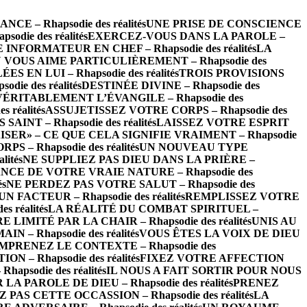
 – Rhapsodie des réalités
UNE PRISE DE CONSCIENCE
die des réalités
EXERCEZ-VOUS DANS LA PAROLE –
INFORMATEUR EN CHEF – Rhapsodie des réalités
LA
 VOUS AIME PARTICULIÈREMENT – Rhapsodie des
EN LUI – Rhapsodie des réalités
TROIS PROVISIONS
ie des réalités
DESTINÉE DIVINE – Rhapsodie des
VÉRITABLEMENT L’ÉVANGILE – Rhapsodie des
réalités
ASSUJETISSEZ VOTRE CORPS – Rhapsodie des
INT – Rhapsodie des réalités
LAISSEZ VOTRE ESPRIT
ISER» – CE QUE CELA SIGNIFIE VRAIMENT – Rhapsodie
– Rhapsodie des réalités
UN NOUVEAU TYPE
ités
NE SUPPLIEZ PAS DIEU DANS LA PRIÈRE –
CE DE VOTRE VRAIE NATURE – Rhapsodie des
és
NE PERDEZ PAS VOTRE SALUT – Rhapsodie des
FACTEUR – Rhapsodie des réalités
REMPLISSEZ VOTRE
 réalités
LA RÉALITÉ DU COMBAT SPIRITUEL –
LIMITÉ PAR LA CHAIR – Rhapsodie des réalités
UNIS AU
 – Rhapsodie des réalités
VOUS ÊTES LA VOIX DE DIEU
MPRENEZ LE CONTEXTE – Rhapsodie des
– Rhapsodie des réalités
FIXEZ VOTRE AFFECTION
psodie des réalités
IL NOUS A FAIT SORTIR POUR NOUS
 PAROLE DE DIEU – Rhapsodie des réalités
PRENEZ
 PAS CETTE OCCASSION – Rhapsodie des réalités
LA