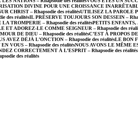
 NATIONS – Rhapsodie des réalités
VOUS ÊTES UN SUCCÈS 
ISATION DIVINE POUR UNE CROISSANCE INARRÊTABLE – R
R CHRIST – Rhapsodie des réalités
UTILISEZ LA PAROLE P
des réalités
IL PRÉSERVE TOUJOURS SON DESSEIN – Rhapsod
A TROMPERIE – Rhapsodie des réalités
PETITS ENFANTS, J
 ET ADOREZ-LE COMME SEIGNEUR – Rhapsodie des réalit
 DE DIEU – Rhapsodie des réalités
C’EST À PROPOS DE 
S AVEZ DÉJÀ L’ONCTION – Rhapsodie des réalités
LE BON FO
N VOUS – Rhapsodie des réalités
NOUS AVONS LE MÊME ESPRI
DEZ CORRECTEMENT À L’ESPRIT – Rhapsodie des réalités
die des réalités