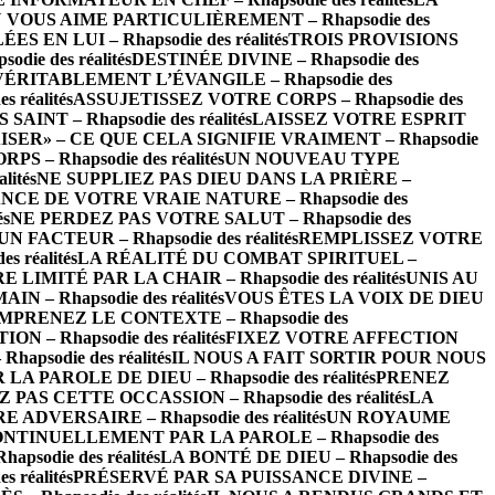
 VOUS AIME PARTICULIÈREMENT – Rhapsodie des
EN LUI – Rhapsodie des réalités
TROIS PROVISIONS
ie des réalités
DESTINÉE DIVINE – Rhapsodie des
VÉRITABLEMENT L’ÉVANGILE – Rhapsodie des
réalités
ASSUJETISSEZ VOTRE CORPS – Rhapsodie des
INT – Rhapsodie des réalités
LAISSEZ VOTRE ESPRIT
ISER» – CE QUE CELA SIGNIFIE VRAIMENT – Rhapsodie
– Rhapsodie des réalités
UN NOUVEAU TYPE
ités
NE SUPPLIEZ PAS DIEU DANS LA PRIÈRE –
CE DE VOTRE VRAIE NATURE – Rhapsodie des
és
NE PERDEZ PAS VOTRE SALUT – Rhapsodie des
FACTEUR – Rhapsodie des réalités
REMPLISSEZ VOTRE
 réalités
LA RÉALITÉ DU COMBAT SPIRITUEL –
LIMITÉ PAR LA CHAIR – Rhapsodie des réalités
UNIS AU
 – Rhapsodie des réalités
VOUS ÊTES LA VOIX DE DIEU
MPRENEZ LE CONTEXTE – Rhapsodie des
– Rhapsodie des réalités
FIXEZ VOTRE AFFECTION
psodie des réalités
IL NOUS A FAIT SORTIR POUR NOUS
 PAROLE DE DIEU – Rhapsodie des réalités
PRENEZ
 PAS CETTE OCCASSION – Rhapsodie des réalités
LA
ADVERSAIRE – Rhapsodie des réalités
UN ROYAUME
NTINUELLEMENT PAR LA PAROLE – Rhapsodie des
odie des réalités
LA BONTÉ DE DIEU – Rhapsodie des
 réalités
PRÉSERVÉ PAR SA PUISSANCE DIVINE –