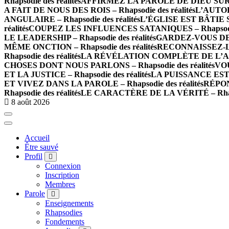
Rhapsodie des réalités
AFFIRMEZ LA PAROLE DE DIEU SUR LES
A FAIT DE NOUS DES ROIS – Rhapsodie des réalités
L’AUTOR
ANGULAIRE – Rhapsodie des réalités
L’ÉGLISE EST BÂTIE SU
réalités
COUPEZ LES INFLUENCES SATANIQUES – Rhapsodie 
LE LEADERSHIP – Rhapsodie des réalités
GARDEZ-VOUS DE L
MÊME ONCTION – Rhapsodie des réalités
RECONNAISSEZ-LE
Rhapsodie des réalités
LA RÉVÉLATION COMPLÈTE DE L’AMOUR
CHOSES DONT NOUS PARLONS – Rhapsodie des réalités
VOU
ET LA JUSTICE – Rhapsodie des réalités
LA PUISSANCE EST E
ET VIVEZ DANS LA PAROLE – Rhapsodie des réalités
RÉPON
Rhapsodie des réalités
LE CARACTÈRE DE LA VÉRITÉ – Rhapso
8 août 2026
Accueil
Être sauvé
Profil
Connexion
Inscription
Membres
Parole
Enseignements
Rhapsodies
Fondements