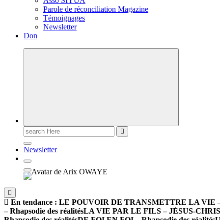
Asso SIYUA
Parole de réconciliation Magazine
Témoignages
Newsletter
Don
Newsletter
En tendance :
LE POUVOIR DE TRANSMETTRE LA VIE – Rha
– Rhapsodie des réalités
LA VIE PAR LE FILS – JÉSUS-CHRIST –
Rhapsodie des réalités
DE FOI EN FOI – Rhapsodie des réalités
U