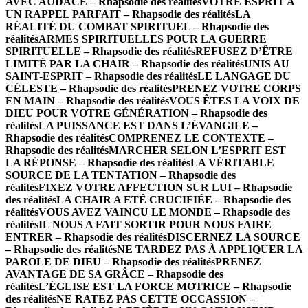
AVEC AUDACE – Rhapsodie des réalités
VOTRE ESPRIT A
UN RAPPEL PARFAIT – Rhapsodie des réalités
LA
RÉALITÉ DU COMBAT SPIRITUEL – Rhapsodie des
réalités
ARMES SPIRITUELLES POUR LA GUERRE
SPIRITUELLE – Rhapsodie des réalités
REFUSEZ D’ÊTRE
LIMITÉ PAR LA CHAIR – Rhapsodie des réalités
UNIS AU
SAINT-ESPRIT – Rhapsodie des réalités
LE LANGAGE DU
CÉLESTE – Rhapsodie des réalités
PRENEZ VOTRE CORPS
EN MAIN – Rhapsodie des réalités
VOUS ÊTES LA VOIX DE
DIEU POUR VOTRE GÉNÉRATION – Rhapsodie des
réalités
LA PUISSANCE EST DANS L’ÉVANGILE –
Rhapsodie des réalités
COMPRENEZ LE CONTEXTE –
Rhapsodie des réalités
MARCHER SELON L’ESPRIT EST
LA RÉPONSE – Rhapsodie des réalités
LA VÉRITABLE
SOURCE DE LA TENTATION – Rhapsodie des
réalités
FIXEZ VOTRE AFFECTION SUR LUI – Rhapsodie
des réalités
LA CHAIR A ETÉ CRUCIFIÉE – Rhapsodie des
réalités
VOUS AVEZ VAINCU LE MONDE – Rhapsodie des
réalités
IL NOUS A FAIT SORTIR POUR NOUS FAIRE
ENTRER – Rhapsodie des réalités
DISCERNEZ LA SOURCE
– Rhapsodie des réalités
NE TARDEZ PAS À APPLIQUER LA
PAROLE DE DIEU – Rhapsodie des réalités
PRENEZ
AVANTAGE DE SA GRÂCE – Rhapsodie des
réalités
L’ÉGLISE EST LA FORCE MOTRICE – Rhapsodie
des réalités
NE RATEZ PAS CETTE OCCASSION –