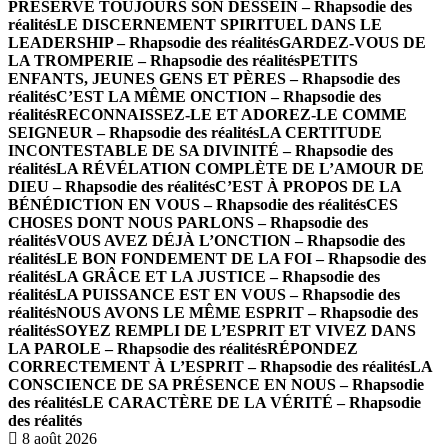
PRÉSERVE TOUJOURS SON DESSEIN – Rhapsodie des
réalités
LE DISCERNEMENT SPIRITUEL DANS LE
LEADERSHIP – Rhapsodie des réalités
GARDEZ-VOUS DE
LA TROMPERIE – Rhapsodie des réalités
PETITS
ENFANTS, JEUNES GENS ET PÈRES – Rhapsodie des
réalités
C’EST LA MÊME ONCTION – Rhapsodie des
réalités
RECONNAISSEZ-LE ET ADOREZ-LE COMME
SEIGNEUR – Rhapsodie des réalités
LA CERTITUDE
INCONTESTABLE DE SA DIVINITÉ – Rhapsodie des
réalités
LA RÉVÉLATION COMPLÈTE DE L’AMOUR DE
DIEU – Rhapsodie des réalités
C’EST À PROPOS DE LA
BÉNÉDICTION EN VOUS – Rhapsodie des réalités
CES
CHOSES DONT NOUS PARLONS – Rhapsodie des
réalités
VOUS AVEZ DÉJÀ L’ONCTION – Rhapsodie des
réalités
LE BON FONDEMENT DE LA FOI – Rhapsodie des
réalités
LA GRÂCE ET LA JUSTICE – Rhapsodie des
réalités
LA PUISSANCE EST EN VOUS – Rhapsodie des
réalités
NOUS AVONS LE MÊME ESPRIT – Rhapsodie des
réalités
SOYEZ REMPLI DE L’ESPRIT ET VIVEZ DANS
LA PAROLE – Rhapsodie des réalités
RÉPONDEZ
CORRECTEMENT À L’ESPRIT – Rhapsodie des réalités
LA
CONSCIENCE DE SA PRÉSENCE EN NOUS – Rhapsodie
des réalités
LE CARACTÈRE DE LA VÉRITÉ – Rhapsodie
des réalités
8 août 2026