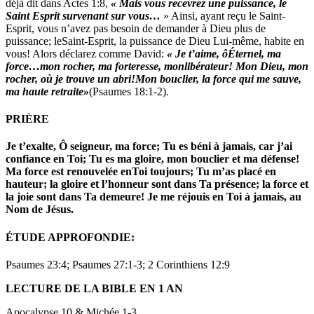
déjà dit dans Actes 1:8,
« Mais vous recevrez une puissance, le
Saint Esprit survenant sur vous…
» Ainsi, ayant reçu le Saint-
Esprit, vous n’avez pas besoin de demander à Dieu plus de
puissance; leSaint-Esprit, la puissance de Dieu Lui-même, habite en
vous! Alors déclarez comme David:
« Je t’aime, ôÉternel, ma
force…mon rocher, ma forteresse, monlibérateur! Mon Dieu, mon
rocher, où je trouve un abri!Mon bouclier, la force qui me sauve,
ma haute retraite»
(Psaumes 18:1-2).
PRIÈRE
Je t’exalte, Ô seigneur, ma force; Tu es béni à jamais, car j’ai
confiance en Toi; Tu es ma gloire, mon bouclier et ma défense!
Ma force est renouvelée enToi toujours; Tu m’as placé en
hauteur; la gloire et l’honneur sont dans Ta présence; la force et
la joie sont dans Ta demeure! Je me réjouis en Toi à jamais, au
Nom de Jésus.
ÉTUDE APPROFONDIE:
Psaumes 23:4; Psaumes 27:1-3; 2 Corinthiens 12:9
LECTURE DE LA BIBLE EN 1 AN
Apocalypse 10 & Michée 1-3