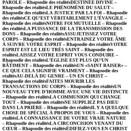
PAROLE – Rhapsodie des réalités
DESTINÉE DIVINE –
Rhapsodie des réalités
LE PHÉNOMÈNE DU SALUT –
Rhapsodie des réalités
LA JUSTICE PAR LA FOI – Rhapsodie
des réalités
CE QU’EST VÉRITABLEMENT L’ÉVANGILE –
Rhapsodie des réalités
NOTRE FOI MUTUELLE – Rhapsodie
des réalités
LA PUISSANCE DE LA TRANSMISSION DES
DONS – Rhapsodie des réalités
ASSUJETISSEZ VOTRE
CORPS – Rhapsodie des réalités
ENTRAINEZ VOTRE ÂME
À SUIVRE VOTRE ESPRIT – Rhapsodie des réalités
VOTRE
ESPRIT EST LE LIEU TRÈS SAINT – Rhapsodie des
réalités
LAISSEZ VOTRE ESPRIT VOUS CONDUIRE –
Rhapsodie des réalités
L’ÉGLISE EST PLUS QU’UN
BÂTIMENT – Rhapsodie des réalités
UN «SAINT BAISER» –
CE QUE CELA SIGNIFIE VRAIMENT – Rhapsodie des
réalités
AU-DELÀ DU GENRE – UN EN CHRIST –
Rhapsodie des réalités
FAITES MOURIR LES
TRANSACTIONS DU CORPS – Rhapsodie des réalités
UN
NOUVEAU TYPE D’HOMME AVEC UNE VIE DISTINCTE
– Rhapsodie des réalités
LA COMMUNION QUI CHANGE
TOUT – Rhapsodie des réalités
NE SUPPLIEZ PAS DIEU
DANS LA PRIÈRE – Rhapsodie des réalités
IL Y A QUELQUE
CHOSE DE SPÉCIAL À PROPOS DE VOUS – Rhapsodie des
réalités
LA CONNAISSANCE DE VOTRE VRAIE NATURE
– Rhapsodie des réalités
LA CIRCONCISION VENANT DU
CŒUR – Rhapsodie des réalités
ÉDIFIEZ-VOUS EN CHRIST