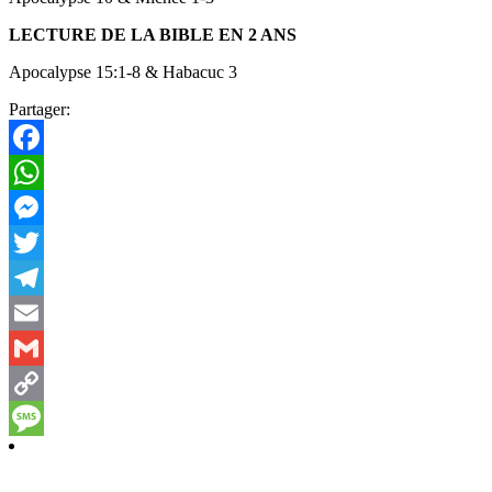
LECTURE DE LA BIBLE EN 2 ANS
Apocalypse 15:1-8 & Habacuc 3
Partager:
Facebook
WhatsApp
Messenger
Twitter
Telegram
Email
Gmail
Copy
Link
Message