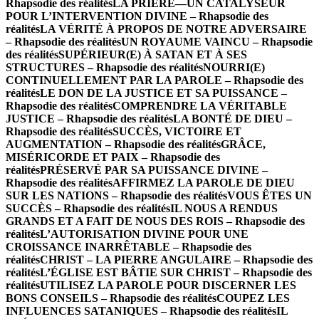
Rhapsodie des réalités
LA PRIÈRE—UN CATALYSEUR
POUR L’INTERVENTION DIVINE – Rhapsodie des
réalités
LA VÉRITÉ À PROPOS DE NOTRE ADVERSAIRE
– Rhapsodie des réalités
UN ROYAUME VAINCU – Rhapsodie
des réalités
SUPÉRIEUR(E) À SATAN ET À SES
STRUCTURES – Rhapsodie des réalités
NOURRI(E)
CONTINUELLEMENT PAR LA PAROLE – Rhapsodie des
réalités
LE DON DE LA JUSTICE ET SA PUISSANCE –
Rhapsodie des réalités
COMPRENDRE LA VÉRITABLE
JUSTICE – Rhapsodie des réalités
LA BONTÉ DE DIEU –
Rhapsodie des réalités
SUCCÈS, VICTOIRE ET
AUGMENTATION – Rhapsodie des réalités
GRÂCE,
MISÉRICORDE ET PAIX – Rhapsodie des
réalités
PRÉSERVÉ PAR SA PUISSANCE DIVINE –
Rhapsodie des réalités
AFFIRMEZ LA PAROLE DE DIEU
SUR LES NATIONS – Rhapsodie des réalités
VOUS ÊTES UN
SUCCÈS – Rhapsodie des réalités
IL NOUS A RENDUS
GRANDS ET A FAIT DE NOUS DES ROIS – Rhapsodie des
réalités
L’AUTORISATION DIVINE POUR UNE
CROISSANCE INARRÊTABLE – Rhapsodie des
réalités
CHRIST – LA PIERRE ANGULAIRE – Rhapsodie des
réalités
L’ÉGLISE EST BÂTIE SUR CHRIST – Rhapsodie des
réalités
UTILISEZ LA PAROLE POUR DISCERNER LES
BONS CONSEILS – Rhapsodie des réalités
COUPEZ LES
INFLUENCES SATANIQUES – Rhapsodie des réalités
IL