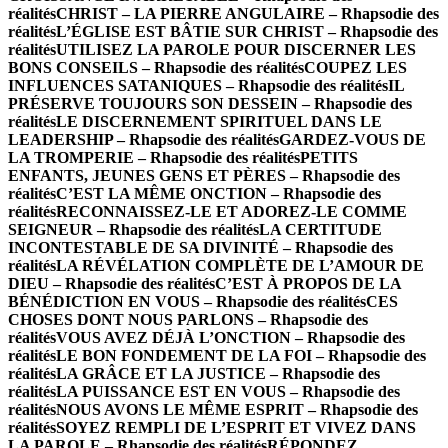
réalités
CHRIST – LA PIERRE ANGULAIRE – Rhapsodie des
réalités
L’ÉGLISE EST BÂTIE SUR CHRIST – Rhapsodie des
réalités
UTILISEZ LA PAROLE POUR DISCERNER LES
BONS CONSEILS – Rhapsodie des réalités
COUPEZ LES
INFLUENCES SATANIQUES – Rhapsodie des réalités
IL
PRÉSERVE TOUJOURS SON DESSEIN – Rhapsodie des
réalités
LE DISCERNEMENT SPIRITUEL DANS LE
LEADERSHIP – Rhapsodie des réalités
GARDEZ-VOUS DE
LA TROMPERIE – Rhapsodie des réalités
PETITS
ENFANTS, JEUNES GENS ET PÈRES – Rhapsodie des
réalités
C’EST LA MÊME ONCTION – Rhapsodie des
réalités
RECONNAISSEZ-LE ET ADOREZ-LE COMME
SEIGNEUR – Rhapsodie des réalités
LA CERTITUDE
INCONTESTABLE DE SA DIVINITÉ – Rhapsodie des
réalités
LA RÉVÉLATION COMPLÈTE DE L’AMOUR DE
DIEU – Rhapsodie des réalités
C’EST À PROPOS DE LA
BÉNÉDICTION EN VOUS – Rhapsodie des réalités
CES
CHOSES DONT NOUS PARLONS – Rhapsodie des
réalités
VOUS AVEZ DÉJÀ L’ONCTION – Rhapsodie des
réalités
LE BON FONDEMENT DE LA FOI – Rhapsodie des
réalités
LA GRÂCE ET LA JUSTICE – Rhapsodie des
réalités
LA PUISSANCE EST EN VOUS – Rhapsodie des
réalités
NOUS AVONS LE MÊME ESPRIT – Rhapsodie des
réalités
SOYEZ REMPLI DE L’ESPRIT ET VIVEZ DANS
LA PAROLE – Rhapsodie des réalités
RÉPONDEZ