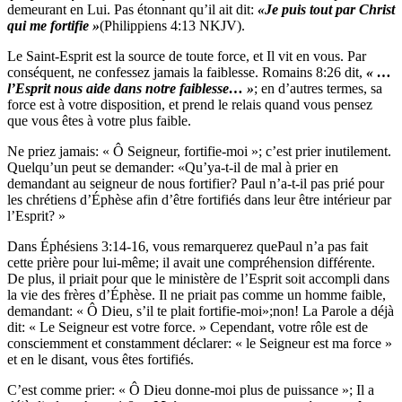
demeurant en Lui. Pas étonnant qu’il ait dit:
«Je puis tout par Christ
qui me fortifie »
(Philippiens 4:13 NKJV).
Le Saint-Esprit est la source de toute force, et Il vit en vous. Par
conséquent, ne confessez jamais la faiblesse. Romains 8:26 dit,
« …
l’Esprit nous aide dans notre faiblesse… »
; en d’autres termes, sa
force est à votre disposition, et prend le relais quand vous pensez
que vous êtes à votre plus faible.
Ne priez jamais: « Ô Seigneur, fortifie-moi »; c’est prier inutilement.
Quelqu’un peut se demander: «Qu’ya-t-il de mal à prier en
demandant au seigneur de nous fortifier? Paul n’a-t-il pas prié pour
les chrétiens d’Éphèse afin d’être fortifiés dans leur être intérieur par
l’Esprit? »
Dans Éphésiens 3:14-16, vous remarquerez quePaul n’a pas fait
cette prière pour lui-même; il avait une compréhension différente.
De plus, il priait pour que le ministère de l’Esprit soit accompli dans
la vie des frères d’Éphèse. Il ne priait pas comme un homme faible,
demandant: « Ô Dieu, s’il te plait fortifie-moi»;non! La Parole a déjà
dit: « Le Seigneur est votre force. » Cependant, votre rôle est de
consciemment et constamment déclarer: « le Seigneur est ma force »
et en le disant, vous êtes fortifiés.
C’est comme prier: « Ô Dieu donne-moi plus de puissance »; Il a