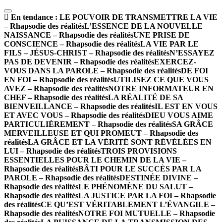
En tendance :
LE POUVOIR DE TRANSMETTRE LA VIE
– Rhapsodie des réalités
L’ESSENCE DE LA NOUVELLE
NAISSANCE – Rhapsodie des réalités
UNE PRISE DE
CONSCIENCE – Rhapsodie des réalités
LA VIE PAR LE
FILS – JÉSUS-CHRIST – Rhapsodie des réalités
N’ESSAYEZ
PAS DE DEVENIR – Rhapsodie des réalités
EXERCEZ-
VOUS DANS LA PAROLE – Rhapsodie des réalités
DE FOI
EN FOI – Rhapsodie des réalités
UTILISEZ CE QUE VOUS
AVEZ – Rhapsodie des réalités
NOTRE INFORMATEUR EN
CHEF – Rhapsodie des réalités
LA RÉALITÉ DE SA
BIENVEILLANCE – Rhapsodie des réalités
IL EST EN VOUS
ET AVEC VOUS – Rhapsodie des réalités
DIEU VOUS AIME
PARTICULIÈREMENT – Rhapsodie des réalités
SA GRÂCE
MERVEILLEUSE ET QUI PROMEUT – Rhapsodie des
réalités
LA GRÂCE ET LA VÉRITÉ SONT RÉVÉLÉES EN
LUI – Rhapsodie des réalités
TROIS PROVISIONS
ESSENTIELLES POUR LE CHEMIN DE LA VIE –
Rhapsodie des réalités
BÂTI POUR LE SUCCÈS PAR LA
PAROLE – Rhapsodie des réalités
DESTINÉE DIVINE –
Rhapsodie des réalités
LE PHÉNOMÈNE DU SALUT –
Rhapsodie des réalités
LA JUSTICE PAR LA FOI – Rhapsodie
des réalités
CE QU’EST VÉRITABLEMENT L’ÉVANGILE –
Rhapsodie des réalités
NOTRE FOI MUTUELLE – Rhapsodie