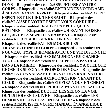
des réalités
LA PUISSANCE DE LA TRANSMISSION DES
DONS – Rhapsodie des réalités
ASSUJETISSEZ VOTRE
CORPS – Rhapsodie des réalités
ENTRAINEZ VOTRE ÂME
À SUIVRE VOTRE ESPRIT – Rhapsodie des réalités
VOTRE
ESPRIT EST LE LIEU TRÈS SAINT – Rhapsodie des
réalités
LAISSEZ VOTRE ESPRIT VOUS CONDUIRE –
Rhapsodie des réalités
L’ÉGLISE EST PLUS QU’UN
BÂTIMENT – Rhapsodie des réalités
UN «SAINT BAISER» –
CE QUE CELA SIGNIFIE VRAIMENT – Rhapsodie des
réalités
AU-DELÀ DU GENRE – UN EN CHRIST –
Rhapsodie des réalités
FAITES MOURIR LES
TRANSACTIONS DU CORPS – Rhapsodie des réalités
UN
NOUVEAU TYPE D’HOMME AVEC UNE VIE DISTINCTE
– Rhapsodie des réalités
LA COMMUNION QUI CHANGE
TOUT – Rhapsodie des réalités
NE SUPPLIEZ PAS DIEU
DANS LA PRIÈRE – Rhapsodie des réalités
IL Y A QUELQUE
CHOSE DE SPÉCIAL À PROPOS DE VOUS – Rhapsodie des
réalités
LA CONNAISSANCE DE VOTRE VRAIE NATURE
– Rhapsodie des réalités
LA CIRCONCISION VENANT DU
CŒUR – Rhapsodie des réalités
ÉDIFIEZ-VOUS EN CHRIST
– Rhapsodie des réalités
NE PERDEZ PAS VOTRE SALUT –
Rhapsodie des réalités
ÉDUQUEZ-LES SELON LA VOIE
QU’ILS DOIVENT SUIVRE – Rhapsodie des réalités
LES
DÉMONS NE SONT PAS UN FACTEUR – Rhapsodie des
réalités
REMPLISSEZ VOTRE MANDAT ÉVANGÉLIQUE