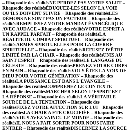
– Rhapsodie des réalités
NE PERDEZ PAS VOTRE SALUT –
Rhapsodie des réalités
ÉDUQUEZ-LES SELON LA VOIE
QU’ILS DOIVENT SUIVRE – Rhapsodie des réalités
LES
DÉMONS NE SONT PAS UN FACTEUR – Rhapsodie des
réalités
REMPLISSEZ VOTRE MANDAT ÉVANGÉLIQUE
AVEC AUDACE – Rhapsodie des réalités
VOTRE ESPRIT A
UN RAPPEL PARFAIT – Rhapsodie des réalités
LA
RÉALITÉ DU COMBAT SPIRITUEL – Rhapsodie des
réalités
ARMES SPIRITUELLES POUR LA GUERRE
SPIRITUELLE – Rhapsodie des réalités
REFUSEZ D’ÊTRE
LIMITÉ PAR LA CHAIR – Rhapsodie des réalités
UNIS AU
SAINT-ESPRIT – Rhapsodie des réalités
LE LANGAGE DU
CÉLESTE – Rhapsodie des réalités
PRENEZ VOTRE CORPS
EN MAIN – Rhapsodie des réalités
VOUS ÊTES LA VOIX DE
DIEU POUR VOTRE GÉNÉRATION – Rhapsodie des
réalités
LA PUISSANCE EST DANS L’ÉVANGILE –
Rhapsodie des réalités
COMPRENEZ LE CONTEXTE –
Rhapsodie des réalités
MARCHER SELON L’ESPRIT EST
LA RÉPONSE – Rhapsodie des réalités
LA VÉRITABLE
SOURCE DE LA TENTATION – Rhapsodie des
réalités
FIXEZ VOTRE AFFECTION SUR LUI – Rhapsodie
des réalités
LA CHAIR A ETÉ CRUCIFIÉE – Rhapsodie des
réalités
VOUS AVEZ VAINCU LE MONDE – Rhapsodie des
réalités
IL NOUS A FAIT SORTIR POUR NOUS FAIRE
ENTRER – Rhapsodie des réalités
DISCERNEZ LA SOURCE