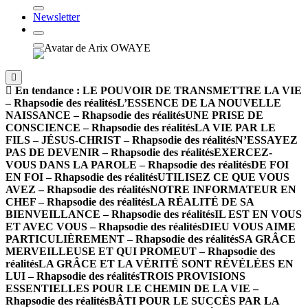
Newsletter
En tendance :
LE POUVOIR DE TRANSMETTRE LA VIE
– Rhapsodie des réalités
L’ESSENCE DE LA NOUVELLE
NAISSANCE – Rhapsodie des réalités
UNE PRISE DE
CONSCIENCE – Rhapsodie des réalités
LA VIE PAR LE
FILS – JÉSUS-CHRIST – Rhapsodie des réalités
N’ESSAYEZ
PAS DE DEVENIR – Rhapsodie des réalités
EXERCEZ-
VOUS DANS LA PAROLE – Rhapsodie des réalités
DE FOI
EN FOI – Rhapsodie des réalités
UTILISEZ CE QUE VOUS
AVEZ – Rhapsodie des réalités
NOTRE INFORMATEUR EN
CHEF – Rhapsodie des réalités
LA RÉALITÉ DE SA
BIENVEILLANCE – Rhapsodie des réalités
IL EST EN VOUS
ET AVEC VOUS – Rhapsodie des réalités
DIEU VOUS AIME
PARTICULIÈREMENT – Rhapsodie des réalités
SA GRÂCE
MERVEILLEUSE ET QUI PROMEUT – Rhapsodie des
réalités
LA GRÂCE ET LA VÉRITÉ SONT RÉVÉLÉES EN
LUI – Rhapsodie des réalités
TROIS PROVISIONS
ESSENTIELLES POUR LE CHEMIN DE LA VIE –
Rhapsodie des réalités
BÂTI POUR LE SUCCÈS PAR LA