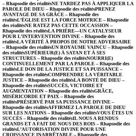
– Rhapsodie des réalités
NE TARDEZ PAS À APPLIQUER LA
PAROLE DE DIEU – Rhapsodie des réalités
PRENEZ
AVANTAGE DE SA GRÂCE – Rhapsodie des
réalités
L’ÉGLISE EST LA FORCE MOTRICE – Rhapsodie
des réalités
NE RATEZ PAS CETTE OCCASSION –
Rhapsodie des réalités
LA PRIÈRE—UN CATALYSEUR
POUR L’INTERVENTION DIVINE – Rhapsodie des
réalités
LA VÉRITÉ À PROPOS DE NOTRE ADVERSAIRE
– Rhapsodie des réalités
UN ROYAUME VAINCU – Rhapsodie
des réalités
SUPÉRIEUR(E) À SATAN ET À SES
STRUCTURES – Rhapsodie des réalités
NOURRI(E)
CONTINUELLEMENT PAR LA PAROLE – Rhapsodie des
réalités
LE DON DE LA JUSTICE ET SA PUISSANCE –
Rhapsodie des réalités
COMPRENDRE LA VÉRITABLE
JUSTICE – Rhapsodie des réalités
LA BONTÉ DE DIEU –
Rhapsodie des réalités
SUCCÈS, VICTOIRE ET
AUGMENTATION – Rhapsodie des réalités
GRÂCE,
MISÉRICORDE ET PAIX – Rhapsodie des
réalités
PRÉSERVÉ PAR SA PUISSANCE DIVINE –
Rhapsodie des réalités
AFFIRMEZ LA PAROLE DE DIEU
SUR LES NATIONS – Rhapsodie des réalités
VOUS ÊTES UN
SUCCÈS – Rhapsodie des réalités
IL NOUS A RENDUS
GRANDS ET A FAIT DE NOUS DES ROIS – Rhapsodie des
réalités
L’AUTORISATION DIVINE POUR UNE
CROISSANCE INARRÊTABLE – Rhapsodie des