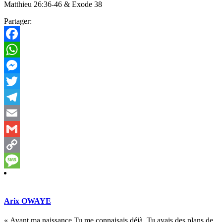
Matthieu 26:36-46 & Exode 38
Partager:
Facebook
WhatsApp
Messenger
Twitter
Telegram
Email
Gmail
Copy
Link
Message
Arix OWAYE
« Avant ma naissance Tu me connaisais déjà. Tu avais des plans de