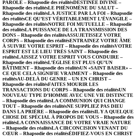
PAROLE – Rhapsodie des réalités
DESTINÉE DIVINE –
Rhapsodie des réalités
LE PHÉNOMÈNE DU SALUT –
Rhapsodie des réalités
LA JUSTICE PAR LA FOI – Rhapsodie
des réalités
CE QU’EST VÉRITABLEMENT L’ÉVANGILE –
Rhapsodie des réalités
NOTRE FOI MUTUELLE – Rhapsodie
des réalités
LA PUISSANCE DE LA TRANSMISSION DES
DONS – Rhapsodie des réalités
ASSUJETISSEZ VOTRE
CORPS – Rhapsodie des réalités
ENTRAINEZ VOTRE ÂME
À SUIVRE VOTRE ESPRIT – Rhapsodie des réalités
VOTRE
ESPRIT EST LE LIEU TRÈS SAINT – Rhapsodie des
réalités
LAISSEZ VOTRE ESPRIT VOUS CONDUIRE –
Rhapsodie des réalités
L’ÉGLISE EST PLUS QU’UN
BÂTIMENT – Rhapsodie des réalités
UN «SAINT BAISER» –
CE QUE CELA SIGNIFIE VRAIMENT – Rhapsodie des
réalités
AU-DELÀ DU GENRE – UN EN CHRIST –
Rhapsodie des réalités
FAITES MOURIR LES
TRANSACTIONS DU CORPS – Rhapsodie des réalités
UN
NOUVEAU TYPE D’HOMME AVEC UNE VIE DISTINCTE
– Rhapsodie des réalités
LA COMMUNION QUI CHANGE
TOUT – Rhapsodie des réalités
NE SUPPLIEZ PAS DIEU
DANS LA PRIÈRE – Rhapsodie des réalités
IL Y A QUELQUE
CHOSE DE SPÉCIAL À PROPOS DE VOUS – Rhapsodie des
réalités
LA CONNAISSANCE DE VOTRE VRAIE NATURE
– Rhapsodie des réalités
LA CIRCONCISION VENANT DU
CŒUR – Rhapsodie des réalités
ÉDIFIEZ-VOUS EN CHRIST