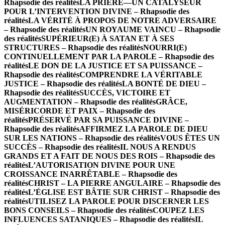
Rhapsodie des réalités
LA PRIÈRE—UN CATALYSEUR
POUR L’INTERVENTION DIVINE – Rhapsodie des
réalités
LA VÉRITÉ À PROPOS DE NOTRE ADVERSAIRE
– Rhapsodie des réalités
UN ROYAUME VAINCU – Rhapsodie
des réalités
SUPÉRIEUR(E) À SATAN ET À SES
STRUCTURES – Rhapsodie des réalités
NOURRI(E)
CONTINUELLEMENT PAR LA PAROLE – Rhapsodie des
réalités
LE DON DE LA JUSTICE ET SA PUISSANCE –
Rhapsodie des réalités
COMPRENDRE LA VÉRITABLE
JUSTICE – Rhapsodie des réalités
LA BONTÉ DE DIEU –
Rhapsodie des réalités
SUCCÈS, VICTOIRE ET
AUGMENTATION – Rhapsodie des réalités
GRÂCE,
MISÉRICORDE ET PAIX – Rhapsodie des
réalités
PRÉSERVÉ PAR SA PUISSANCE DIVINE –
Rhapsodie des réalités
AFFIRMEZ LA PAROLE DE DIEU
SUR LES NATIONS – Rhapsodie des réalités
VOUS ÊTES UN
SUCCÈS – Rhapsodie des réalités
IL NOUS A RENDUS
GRANDS ET A FAIT DE NOUS DES ROIS – Rhapsodie des
réalités
L’AUTORISATION DIVINE POUR UNE
CROISSANCE INARRÊTABLE – Rhapsodie des
réalités
CHRIST – LA PIERRE ANGULAIRE – Rhapsodie des
réalités
L’ÉGLISE EST BÂTIE SUR CHRIST – Rhapsodie des
réalités
UTILISEZ LA PAROLE POUR DISCERNER LES
BONS CONSEILS – Rhapsodie des réalités
COUPEZ LES
INFLUENCES SATANIQUES – Rhapsodie des réalités
IL