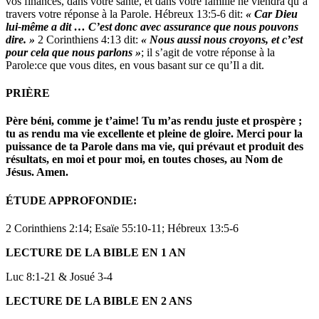
vos finances, dans votre santé, et dans votre famille ne viendra qu’à
travers votre réponse à la Parole. Hébreux 13:5-6 dit:
« Car Dieu
lui-même a dit … C’est donc avec assurance que nous pouvons
dire. »
2 Corinthiens 4:13 dit:
« Nous aussi nous croyons, et c’est
pour cela que nous parlons »
; il s’agit de votre réponse à la
Parole:ce que vous dites, en vous basant sur ce qu’Il a dit.
PRIÈRE
Père béni, comme je t’aime! Tu m’as rendu juste et prospère ;
tu as rendu ma vie excellente et pleine de gloire. Merci pour la
puissance de ta Parole dans ma vie, qui prévaut et produit des
résultats, en moi et pour moi, en toutes choses, au Nom de
Jésus. Amen.
ÉTUDE APPROFONDIE:
2 Corinthiens 2:14; Esaïe 55:10-11; Hébreux 13:5-6
LECTURE DE LA BIBLE EN 1 AN
Luc 8:1-21 & Josué 3-4
LECTURE DE LA BIBLE EN 2 ANS