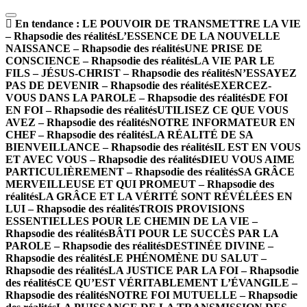
En tendance :
LE POUVOIR DE TRANSMETTRE LA VIE
– Rhapsodie des réalités
L’ESSENCE DE LA NOUVELLE
NAISSANCE – Rhapsodie des réalités
UNE PRISE DE
CONSCIENCE – Rhapsodie des réalités
LA VIE PAR LE
FILS – JÉSUS-CHRIST – Rhapsodie des réalités
N’ESSAYEZ
PAS DE DEVENIR – Rhapsodie des réalités
EXERCEZ-
VOUS DANS LA PAROLE – Rhapsodie des réalités
DE FOI
EN FOI – Rhapsodie des réalités
UTILISEZ CE QUE VOUS
AVEZ – Rhapsodie des réalités
NOTRE INFORMATEUR EN
CHEF – Rhapsodie des réalités
LA RÉALITÉ DE SA
BIENVEILLANCE – Rhapsodie des réalités
IL EST EN VOUS
ET AVEC VOUS – Rhapsodie des réalités
DIEU VOUS AIME
PARTICULIÈREMENT – Rhapsodie des réalités
SA GRÂCE
MERVEILLEUSE ET QUI PROMEUT – Rhapsodie des
réalités
LA GRÂCE ET LA VÉRITÉ SONT RÉVÉLÉES EN
LUI – Rhapsodie des réalités
TROIS PROVISIONS
ESSENTIELLES POUR LE CHEMIN DE LA VIE –
Rhapsodie des réalités
BÂTI POUR LE SUCCÈS PAR LA
PAROLE – Rhapsodie des réalités
DESTINÉE DIVINE –
Rhapsodie des réalités
LE PHÉNOMÈNE DU SALUT –
Rhapsodie des réalités
LA JUSTICE PAR LA FOI – Rhapsodie
des réalités
CE QU’EST VÉRITABLEMENT L’ÉVANGILE –
Rhapsodie des réalités
NOTRE FOI MUTUELLE – Rhapsodie