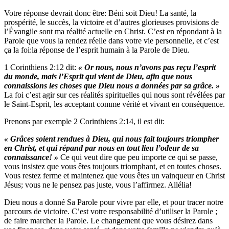
Votre réponse devrait donc être: Béni soit Dieu! La santé, la
prospérité, le succès, la victoire et d’autres glorieuses provisions de
l’Évangile sont ma réalité actuelle en Christ. C’est en répondant à la
Parole que vous la rendez réelle dans votre vie personnelle, et c’est
ça la foi:la réponse de l’esprit humain à la Parole de Dieu.
1 Corinthiens 2:12 dit:
« Or nous, nous n’avons pas reçu l’esprit
du monde, mais l’Esprit qui vient de Dieu, afin que nous
connaissions les choses que Dieu nous a données par sa grâce. »
La foi c’est agir sur ces réalités spirituelles qui nous sont révélées par
le Saint-Esprit, les acceptant comme vérité et vivant en conséquence.
Prenons par exemple 2 Corinthiens 2:14, il est dit:
« Grâces soient rendues à Dieu, qui nous fait toujours triompher
en Christ, et qui répand par nous en tout lieu l’odeur de sa
connaissance! »
Ce qui veut dire que peu importe ce qui se passe,
vous insistez que vous êtes toujours triomphant, et en toutes choses.
Vous restez ferme et maintenez que vous êtes un vainqueur en Christ
Jésus; vous ne le pensez pas juste, vous l’affirmez. Allélia!
Dieu nous a donné Sa Parole pour vivre par elle, et pour tracer notre
parcours de victoire. C’est votre responsabilité d’utiliser la Parole ;
de faire marcher la Parole. Le changement que vous désirez dans