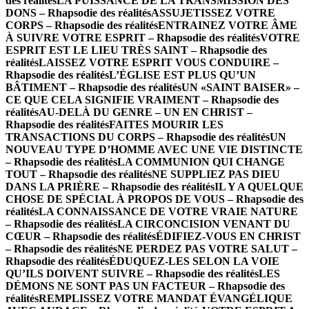
des réalités
LA PUISSANCE DE LA TRANSMISSION DES
DONS – Rhapsodie des réalités
ASSUJETISSEZ VOTRE
CORPS – Rhapsodie des réalités
ENTRAINEZ VOTRE ÂME
À SUIVRE VOTRE ESPRIT – Rhapsodie des réalités
VOTRE
ESPRIT EST LE LIEU TRÈS SAINT – Rhapsodie des
réalités
LAISSEZ VOTRE ESPRIT VOUS CONDUIRE –
Rhapsodie des réalités
L’ÉGLISE EST PLUS QU’UN
BÂTIMENT – Rhapsodie des réalités
UN «SAINT BAISER» –
CE QUE CELA SIGNIFIE VRAIMENT – Rhapsodie des
réalités
AU-DELÀ DU GENRE – UN EN CHRIST –
Rhapsodie des réalités
FAITES MOURIR LES
TRANSACTIONS DU CORPS – Rhapsodie des réalités
UN
NOUVEAU TYPE D’HOMME AVEC UNE VIE DISTINCTE
– Rhapsodie des réalités
LA COMMUNION QUI CHANGE
TOUT – Rhapsodie des réalités
NE SUPPLIEZ PAS DIEU
DANS LA PRIÈRE – Rhapsodie des réalités
IL Y A QUELQUE
CHOSE DE SPÉCIAL À PROPOS DE VOUS – Rhapsodie des
réalités
LA CONNAISSANCE DE VOTRE VRAIE NATURE
– Rhapsodie des réalités
LA CIRCONCISION VENANT DU
CŒUR – Rhapsodie des réalités
ÉDIFIEZ-VOUS EN CHRIST
– Rhapsodie des réalités
NE PERDEZ PAS VOTRE SALUT –
Rhapsodie des réalités
ÉDUQUEZ-LES SELON LA VOIE
QU’ILS DOIVENT SUIVRE – Rhapsodie des réalités
LES
DÉMONS NE SONT PAS UN FACTEUR – Rhapsodie des
réalités
REMPLISSEZ VOTRE MANDAT ÉVANGÉLIQUE