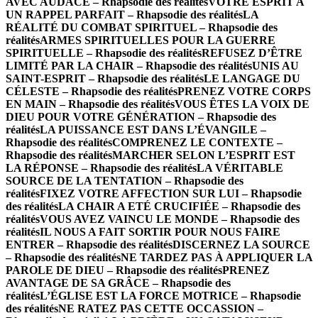
AVEC AUDACE – Rhapsodie des réalités
VOTRE ESPRIT A
UN RAPPEL PARFAIT – Rhapsodie des réalités
LA
RÉALITÉ DU COMBAT SPIRITUEL – Rhapsodie des
réalités
ARMES SPIRITUELLES POUR LA GUERRE
SPIRITUELLE – Rhapsodie des réalités
REFUSEZ D’ÊTRE
LIMITÉ PAR LA CHAIR – Rhapsodie des réalités
UNIS AU
SAINT-ESPRIT – Rhapsodie des réalités
LE LANGAGE DU
CÉLESTE – Rhapsodie des réalités
PRENEZ VOTRE CORPS
EN MAIN – Rhapsodie des réalités
VOUS ÊTES LA VOIX DE
DIEU POUR VOTRE GÉNÉRATION – Rhapsodie des
réalités
LA PUISSANCE EST DANS L’ÉVANGILE –
Rhapsodie des réalités
COMPRENEZ LE CONTEXTE –
Rhapsodie des réalités
MARCHER SELON L’ESPRIT EST
LA RÉPONSE – Rhapsodie des réalités
LA VÉRITABLE
SOURCE DE LA TENTATION – Rhapsodie des
réalités
FIXEZ VOTRE AFFECTION SUR LUI – Rhapsodie
des réalités
LA CHAIR A ETÉ CRUCIFIÉE – Rhapsodie des
réalités
VOUS AVEZ VAINCU LE MONDE – Rhapsodie des
réalités
IL NOUS A FAIT SORTIR POUR NOUS FAIRE
ENTRER – Rhapsodie des réalités
DISCERNEZ LA SOURCE
– Rhapsodie des réalités
NE TARDEZ PAS À APPLIQUER LA
PAROLE DE DIEU – Rhapsodie des réalités
PRENEZ
AVANTAGE DE SA GRÂCE – Rhapsodie des
réalités
L’ÉGLISE EST LA FORCE MOTRICE – Rhapsodie
des réalités
NE RATEZ PAS CETTE OCCASSION –