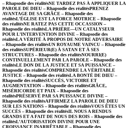
– Rhapsodie des réalités
NE TARDEZ PAS À APPLIQUER LA
PAROLE DE DIEU – Rhapsodie des réalités
PRENEZ
AVANTAGE DE SA GRÂCE – Rhapsodie des
réalités
L’ÉGLISE EST LA FORCE MOTRICE – Rhapsodie
des réalités
NE RATEZ PAS CETTE OCCASSION –
Rhapsodie des réalités
LA PRIÈRE—UN CATALYSEUR
POUR L’INTERVENTION DIVINE – Rhapsodie des
réalités
LA VÉRITÉ À PROPOS DE NOTRE ADVERSAIRE
– Rhapsodie des réalités
UN ROYAUME VAINCU – Rhapsodie
des réalités
SUPÉRIEUR(E) À SATAN ET À SES
STRUCTURES – Rhapsodie des réalités
NOURRI(E)
CONTINUELLEMENT PAR LA PAROLE – Rhapsodie des
réalités
LE DON DE LA JUSTICE ET SA PUISSANCE –
Rhapsodie des réalités
COMPRENDRE LA VÉRITABLE
JUSTICE – Rhapsodie des réalités
LA BONTÉ DE DIEU –
Rhapsodie des réalités
SUCCÈS, VICTOIRE ET
AUGMENTATION – Rhapsodie des réalités
GRÂCE,
MISÉRICORDE ET PAIX – Rhapsodie des
réalités
PRÉSERVÉ PAR SA PUISSANCE DIVINE –
Rhapsodie des réalités
AFFIRMEZ LA PAROLE DE DIEU
SUR LES NATIONS – Rhapsodie des réalités
VOUS ÊTES UN
SUCCÈS – Rhapsodie des réalités
IL NOUS A RENDUS
GRANDS ET A FAIT DE NOUS DES ROIS – Rhapsodie des
réalités
L’AUTORISATION DIVINE POUR UNE
CROISSANCE INARRÊTABLE – Rhapsodie des