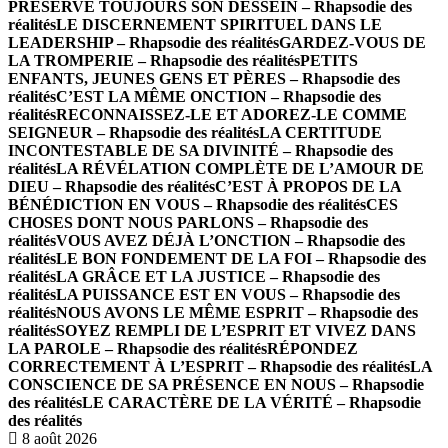
PRÉSERVE TOUJOURS SON DESSEIN – Rhapsodie des
réalités
LE DISCERNEMENT SPIRITUEL DANS LE
LEADERSHIP – Rhapsodie des réalités
GARDEZ-VOUS DE
LA TROMPERIE – Rhapsodie des réalités
PETITS
ENFANTS, JEUNES GENS ET PÈRES – Rhapsodie des
réalités
C’EST LA MÊME ONCTION – Rhapsodie des
réalités
RECONNAISSEZ-LE ET ADOREZ-LE COMME
SEIGNEUR – Rhapsodie des réalités
LA CERTITUDE
INCONTESTABLE DE SA DIVINITÉ – Rhapsodie des
réalités
LA RÉVÉLATION COMPLÈTE DE L’AMOUR DE
DIEU – Rhapsodie des réalités
C’EST À PROPOS DE LA
BÉNÉDICTION EN VOUS – Rhapsodie des réalités
CES
CHOSES DONT NOUS PARLONS – Rhapsodie des
réalités
VOUS AVEZ DÉJÀ L’ONCTION – Rhapsodie des
réalités
LE BON FONDEMENT DE LA FOI – Rhapsodie des
réalités
LA GRÂCE ET LA JUSTICE – Rhapsodie des
réalités
LA PUISSANCE EST EN VOUS – Rhapsodie des
réalités
NOUS AVONS LE MÊME ESPRIT – Rhapsodie des
réalités
SOYEZ REMPLI DE L’ESPRIT ET VIVEZ DANS
LA PAROLE – Rhapsodie des réalités
RÉPONDEZ
CORRECTEMENT À L’ESPRIT – Rhapsodie des réalités
LA
CONSCIENCE DE SA PRÉSENCE EN NOUS – Rhapsodie
des réalités
LE CARACTÈRE DE LA VÉRITÉ – Rhapsodie
des réalités
8 août 2026