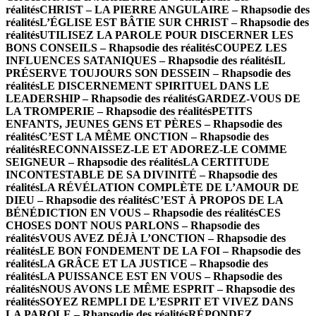
réalités
CHRIST – LA PIERRE ANGULAIRE – Rhapsodie des
réalités
L’ÉGLISE EST BÂTIE SUR CHRIST – Rhapsodie des
réalités
UTILISEZ LA PAROLE POUR DISCERNER LES
BONS CONSEILS – Rhapsodie des réalités
COUPEZ LES
INFLUENCES SATANIQUES – Rhapsodie des réalités
IL
PRÉSERVE TOUJOURS SON DESSEIN – Rhapsodie des
réalités
LE DISCERNEMENT SPIRITUEL DANS LE
LEADERSHIP – Rhapsodie des réalités
GARDEZ-VOUS DE
LA TROMPERIE – Rhapsodie des réalités
PETITS
ENFANTS, JEUNES GENS ET PÈRES – Rhapsodie des
réalités
C’EST LA MÊME ONCTION – Rhapsodie des
réalités
RECONNAISSEZ-LE ET ADOREZ-LE COMME
SEIGNEUR – Rhapsodie des réalités
LA CERTITUDE
INCONTESTABLE DE SA DIVINITÉ – Rhapsodie des
réalités
LA RÉVÉLATION COMPLÈTE DE L’AMOUR DE
DIEU – Rhapsodie des réalités
C’EST À PROPOS DE LA
BÉNÉDICTION EN VOUS – Rhapsodie des réalités
CES
CHOSES DONT NOUS PARLONS – Rhapsodie des
réalités
VOUS AVEZ DÉJÀ L’ONCTION – Rhapsodie des
réalités
LE BON FONDEMENT DE LA FOI – Rhapsodie des
réalités
LA GRÂCE ET LA JUSTICE – Rhapsodie des
réalités
LA PUISSANCE EST EN VOUS – Rhapsodie des
réalités
NOUS AVONS LE MÊME ESPRIT – Rhapsodie des
réalités
SOYEZ REMPLI DE L’ESPRIT ET VIVEZ DANS
LA PAROLE – Rhapsodie des réalités
RÉPONDEZ