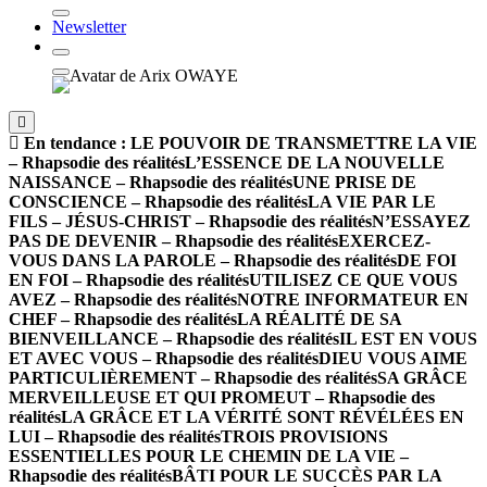
Newsletter
En tendance :
LE POUVOIR DE TRANSMETTRE LA VIE
– Rhapsodie des réalités
L’ESSENCE DE LA NOUVELLE
NAISSANCE – Rhapsodie des réalités
UNE PRISE DE
CONSCIENCE – Rhapsodie des réalités
LA VIE PAR LE
FILS – JÉSUS-CHRIST – Rhapsodie des réalités
N’ESSAYEZ
PAS DE DEVENIR – Rhapsodie des réalités
EXERCEZ-
VOUS DANS LA PAROLE – Rhapsodie des réalités
DE FOI
EN FOI – Rhapsodie des réalités
UTILISEZ CE QUE VOUS
AVEZ – Rhapsodie des réalités
NOTRE INFORMATEUR EN
CHEF – Rhapsodie des réalités
LA RÉALITÉ DE SA
BIENVEILLANCE – Rhapsodie des réalités
IL EST EN VOUS
ET AVEC VOUS – Rhapsodie des réalités
DIEU VOUS AIME
PARTICULIÈREMENT – Rhapsodie des réalités
SA GRÂCE
MERVEILLEUSE ET QUI PROMEUT – Rhapsodie des
réalités
LA GRÂCE ET LA VÉRITÉ SONT RÉVÉLÉES EN
LUI – Rhapsodie des réalités
TROIS PROVISIONS
ESSENTIELLES POUR LE CHEMIN DE LA VIE –
Rhapsodie des réalités
BÂTI POUR LE SUCCÈS PAR LA