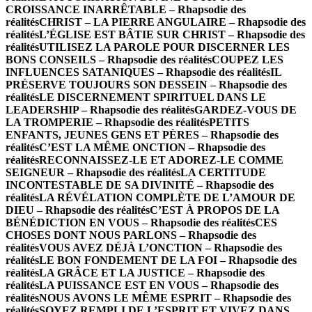
CROISSANCE INARRÊTABLE – Rhapsodie des
réalités
CHRIST – LA PIERRE ANGULAIRE – Rhapsodie des
réalités
L’ÉGLISE EST BÂTIE SUR CHRIST – Rhapsodie des
réalités
UTILISEZ LA PAROLE POUR DISCERNER LES
BONS CONSEILS – Rhapsodie des réalités
COUPEZ LES
INFLUENCES SATANIQUES – Rhapsodie des réalités
IL
PRÉSERVE TOUJOURS SON DESSEIN – Rhapsodie des
réalités
LE DISCERNEMENT SPIRITUEL DANS LE
LEADERSHIP – Rhapsodie des réalités
GARDEZ-VOUS DE
LA TROMPERIE – Rhapsodie des réalités
PETITS
ENFANTS, JEUNES GENS ET PÈRES – Rhapsodie des
réalités
C’EST LA MÊME ONCTION – Rhapsodie des
réalités
RECONNAISSEZ-LE ET ADOREZ-LE COMME
SEIGNEUR – Rhapsodie des réalités
LA CERTITUDE
INCONTESTABLE DE SA DIVINITÉ – Rhapsodie des
réalités
LA RÉVÉLATION COMPLÈTE DE L’AMOUR DE
DIEU – Rhapsodie des réalités
C’EST À PROPOS DE LA
BÉNÉDICTION EN VOUS – Rhapsodie des réalités
CES
CHOSES DONT NOUS PARLONS – Rhapsodie des
réalités
VOUS AVEZ DÉJÀ L’ONCTION – Rhapsodie des
réalités
LE BON FONDEMENT DE LA FOI – Rhapsodie des
réalités
LA GRÂCE ET LA JUSTICE – Rhapsodie des
réalités
LA PUISSANCE EST EN VOUS – Rhapsodie des
réalités
NOUS AVONS LE MÊME ESPRIT – Rhapsodie des
réalités
SOYEZ REMPLI DE L’ESPRIT ET VIVEZ DANS