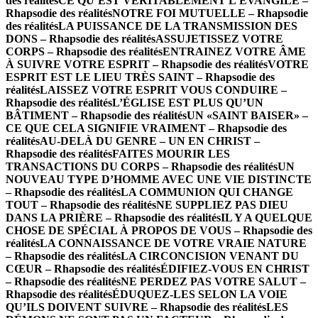
des réalités
CE QU’EST VÉRITABLEMENT L’ÉVANGILE –
Rhapsodie des réalités
NOTRE FOI MUTUELLE – Rhapsodie
des réalités
LA PUISSANCE DE LA TRANSMISSION DES
DONS – Rhapsodie des réalités
ASSUJETISSEZ VOTRE
CORPS – Rhapsodie des réalités
ENTRAINEZ VOTRE ÂME
À SUIVRE VOTRE ESPRIT – Rhapsodie des réalités
VOTRE
ESPRIT EST LE LIEU TRÈS SAINT – Rhapsodie des
réalités
LAISSEZ VOTRE ESPRIT VOUS CONDUIRE –
Rhapsodie des réalités
L’ÉGLISE EST PLUS QU’UN
BÂTIMENT – Rhapsodie des réalités
UN «SAINT BAISER» –
CE QUE CELA SIGNIFIE VRAIMENT – Rhapsodie des
réalités
AU-DELÀ DU GENRE – UN EN CHRIST –
Rhapsodie des réalités
FAITES MOURIR LES
TRANSACTIONS DU CORPS – Rhapsodie des réalités
UN
NOUVEAU TYPE D’HOMME AVEC UNE VIE DISTINCTE
– Rhapsodie des réalités
LA COMMUNION QUI CHANGE
TOUT – Rhapsodie des réalités
NE SUPPLIEZ PAS DIEU
DANS LA PRIÈRE – Rhapsodie des réalités
IL Y A QUELQUE
CHOSE DE SPÉCIAL À PROPOS DE VOUS – Rhapsodie des
réalités
LA CONNAISSANCE DE VOTRE VRAIE NATURE
– Rhapsodie des réalités
LA CIRCONCISION VENANT DU
CŒUR – Rhapsodie des réalités
ÉDIFIEZ-VOUS EN CHRIST
– Rhapsodie des réalités
NE PERDEZ PAS VOTRE SALUT –
Rhapsodie des réalités
ÉDUQUEZ-LES SELON LA VOIE
QU’ILS DOIVENT SUIVRE – Rhapsodie des réalités
LES