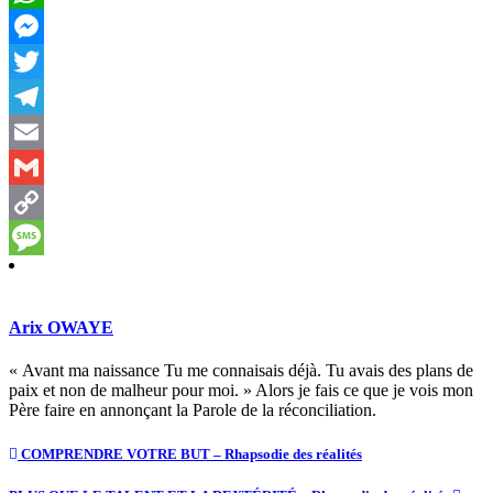
WhatsApp
Messenger
Twitter
Telegram
Email
Gmail
Copy
Link
Message
Arix OWAYE
« Avant ma naissance Tu me connaisais déjà. Tu avais des plans de
paix et non de malheur pour moi. » Alors je fais ce que je vois mon
Père faire en annonçant la Parole de la réconciliation.
COMPRENDRE VOTRE BUT – Rhapsodie des réalités