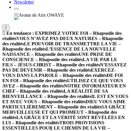
Newsletter
En tendance :
EXPRIMEZ VOTRE FOI – Rhapsodie des
réalités
VOUS N’AVEZ PAS DEUX NATURES – Rhapsodie
des réalités
LE POUVOIR DE TRANSMETTRE LA VIE –
Rhapsodie des réalités
L’ESSENCE DE LA NOUVELLE
NAISSANCE – Rhapsodie des réalités
UNE PRISE DE
CONSCIENCE – Rhapsodie des réalités
LA VIE PAR LE
FILS – JÉSUS-CHRIST – Rhapsodie des réalités
N’ESSAYEZ
PAS DE DEVENIR – Rhapsodie des réalités
EXERCEZ-
VOUS DANS LA PAROLE – Rhapsodie des réalités
DE FOI
EN FOI – Rhapsodie des réalités
UTILISEZ CE QUE VOUS
AVEZ – Rhapsodie des réalités
NOTRE INFORMATEUR EN
CHEF – Rhapsodie des réalités
LA RÉALITÉ DE SA
BIENVEILLANCE – Rhapsodie des réalités
IL EST EN VOUS
ET AVEC VOUS – Rhapsodie des réalités
DIEU VOUS AIME
PARTICULIÈREMENT – Rhapsodie des réalités
SA GRÂCE
MERVEILLEUSE ET QUI PROMEUT – Rhapsodie des
réalités
LA GRÂCE ET LA VÉRITÉ SONT RÉVÉLÉES EN
LUI – Rhapsodie des réalités
TROIS PROVISIONS
ESSENTIELLES POUR LE CHEMIN DE LA VIE –