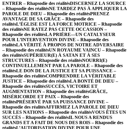
ENTRER – Rhapsodie des réalités
DISCERNEZ LA SOURCE
– Rhapsodie des réalités
NE TARDEZ PAS À APPLIQUER LA
PAROLE DE DIEU – Rhapsodie des réalités
PRENEZ
AVANTAGE DE SA GRÂCE – Rhapsodie des
réalités
L’ÉGLISE EST LA FORCE MOTRICE – Rhapsodie
des réalités
NE RATEZ PAS CETTE OCCASSION –
Rhapsodie des réalités
LA PRIÈRE—UN CATALYSEUR
POUR L’INTERVENTION DIVINE – Rhapsodie des
réalités
LA VÉRITÉ À PROPOS DE NOTRE ADVERSAIRE
– Rhapsodie des réalités
UN ROYAUME VAINCU – Rhapsodie
des réalités
SUPÉRIEUR(E) À SATAN ET À SES
STRUCTURES – Rhapsodie des réalités
NOURRI(E)
CONTINUELLEMENT PAR LA PAROLE – Rhapsodie des
réalités
LE DON DE LA JUSTICE ET SA PUISSANCE –
Rhapsodie des réalités
COMPRENDRE LA VÉRITABLE
JUSTICE – Rhapsodie des réalités
LA BONTÉ DE DIEU –
Rhapsodie des réalités
SUCCÈS, VICTOIRE ET
AUGMENTATION – Rhapsodie des réalités
GRÂCE,
MISÉRICORDE ET PAIX – Rhapsodie des
réalités
PRÉSERVÉ PAR SA PUISSANCE DIVINE –
Rhapsodie des réalités
AFFIRMEZ LA PAROLE DE DIEU
SUR LES NATIONS – Rhapsodie des réalités
VOUS ÊTES UN
SUCCÈS – Rhapsodie des réalités
IL NOUS A RENDUS
GRANDS ET A FAIT DE NOUS DES ROIS – Rhapsodie des
réalités
L’AUTORISATION DIVINE POUR UNE