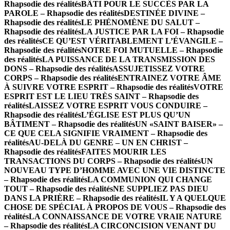
Rhapsodie des réalités
BÂTI POUR LE SUCCÈS PAR LA
PAROLE – Rhapsodie des réalités
DESTINÉE DIVINE –
Rhapsodie des réalités
LE PHÉNOMÈNE DU SALUT –
Rhapsodie des réalités
LA JUSTICE PAR LA FOI – Rhapsodie
des réalités
CE QU’EST VÉRITABLEMENT L’ÉVANGILE –
Rhapsodie des réalités
NOTRE FOI MUTUELLE – Rhapsodie
des réalités
LA PUISSANCE DE LA TRANSMISSION DES
DONS – Rhapsodie des réalités
ASSUJETISSEZ VOTRE
CORPS – Rhapsodie des réalités
ENTRAINEZ VOTRE ÂME
À SUIVRE VOTRE ESPRIT – Rhapsodie des réalités
VOTRE
ESPRIT EST LE LIEU TRÈS SAINT – Rhapsodie des
réalités
LAISSEZ VOTRE ESPRIT VOUS CONDUIRE –
Rhapsodie des réalités
L’ÉGLISE EST PLUS QU’UN
BÂTIMENT – Rhapsodie des réalités
UN «SAINT BAISER» –
CE QUE CELA SIGNIFIE VRAIMENT – Rhapsodie des
réalités
AU-DELÀ DU GENRE – UN EN CHRIST –
Rhapsodie des réalités
FAITES MOURIR LES
TRANSACTIONS DU CORPS – Rhapsodie des réalités
UN
NOUVEAU TYPE D’HOMME AVEC UNE VIE DISTINCTE
– Rhapsodie des réalités
LA COMMUNION QUI CHANGE
TOUT – Rhapsodie des réalités
NE SUPPLIEZ PAS DIEU
DANS LA PRIÈRE – Rhapsodie des réalités
IL Y A QUELQUE
CHOSE DE SPÉCIAL À PROPOS DE VOUS – Rhapsodie des
réalités
LA CONNAISSANCE DE VOTRE VRAIE NATURE
– Rhapsodie des réalités
LA CIRCONCISION VENANT DU