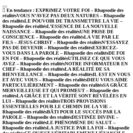
En tendance :
EXPRIMEZ VOTRE FOI – Rhapsodie des
réalités
VOUS N’AVEZ PAS DEUX NATURES – Rhapsodie
des réalités
LE POUVOIR DE TRANSMETTRE LA VIE –
Rhapsodie des réalités
L’ESSENCE DE LA NOUVELLE
NAISSANCE – Rhapsodie des réalités
UNE PRISE DE
CONSCIENCE – Rhapsodie des réalités
LA VIE PAR LE
FILS – JÉSUS-CHRIST – Rhapsodie des réalités
N’ESSAYEZ
PAS DE DEVENIR – Rhapsodie des réalités
EXERCEZ-
VOUS DANS LA PAROLE – Rhapsodie des réalités
DE FOI
EN FOI – Rhapsodie des réalités
UTILISEZ CE QUE VOUS
AVEZ – Rhapsodie des réalités
NOTRE INFORMATEUR EN
CHEF – Rhapsodie des réalités
LA RÉALITÉ DE SA
BIENVEILLANCE – Rhapsodie des réalités
IL EST EN VOUS
ET AVEC VOUS – Rhapsodie des réalités
DIEU VOUS AIME
PARTICULIÈREMENT – Rhapsodie des réalités
SA GRÂCE
MERVEILLEUSE ET QUI PROMEUT – Rhapsodie des
réalités
LA GRÂCE ET LA VÉRITÉ SONT RÉVÉLÉES EN
LUI – Rhapsodie des réalités
TROIS PROVISIONS
ESSENTIELLES POUR LE CHEMIN DE LA VIE –
Rhapsodie des réalités
BÂTI POUR LE SUCCÈS PAR LA
PAROLE – Rhapsodie des réalités
DESTINÉE DIVINE –
Rhapsodie des réalités
LE PHÉNOMÈNE DU SALUT –
Rhapsodie des réalités
LA JUSTICE PAR LA FOI – Rhapsodie