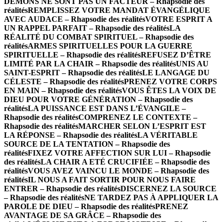
DÉMONS NE SONT PAS UN FACTEUR – Rhapsodie des
réalités
REMPLISSEZ VOTRE MANDAT ÉVANGÉLIQUE
AVEC AUDACE – Rhapsodie des réalités
VOTRE ESPRIT A
UN RAPPEL PARFAIT – Rhapsodie des réalités
LA
RÉALITÉ DU COMBAT SPIRITUEL – Rhapsodie des
réalités
ARMES SPIRITUELLES POUR LA GUERRE
SPIRITUELLE – Rhapsodie des réalités
REFUSEZ D’ÊTRE
LIMITÉ PAR LA CHAIR – Rhapsodie des réalités
UNIS AU
SAINT-ESPRIT – Rhapsodie des réalités
LE LANGAGE DU
CÉLESTE – Rhapsodie des réalités
PRENEZ VOTRE CORPS
EN MAIN – Rhapsodie des réalités
VOUS ÊTES LA VOIX DE
DIEU POUR VOTRE GÉNÉRATION – Rhapsodie des
réalités
LA PUISSANCE EST DANS L’ÉVANGILE –
Rhapsodie des réalités
COMPRENEZ LE CONTEXTE –
Rhapsodie des réalités
MARCHER SELON L’ESPRIT EST
LA RÉPONSE – Rhapsodie des réalités
LA VÉRITABLE
SOURCE DE LA TENTATION – Rhapsodie des
réalités
FIXEZ VOTRE AFFECTION SUR LUI – Rhapsodie
des réalités
LA CHAIR A ETÉ CRUCIFIÉE – Rhapsodie des
réalités
VOUS AVEZ VAINCU LE MONDE – Rhapsodie des
réalités
IL NOUS A FAIT SORTIR POUR NOUS FAIRE
ENTRER – Rhapsodie des réalités
DISCERNEZ LA SOURCE
– Rhapsodie des réalités
NE TARDEZ PAS À APPLIQUER LA
PAROLE DE DIEU – Rhapsodie des réalités
PRENEZ
AVANTAGE DE SA GRÂCE – Rhapsodie des