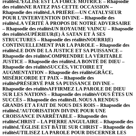
réalités
L’ÉGLISE EST LA FORCE MOTRICE – Rhapsodie
des réalités
NE RATEZ PAS CETTE OCCASSION –
Rhapsodie des réalités
LA PRIÈRE—UN CATALYSEUR
POUR L’INTERVENTION DIVINE – Rhapsodie des
réalités
LA VÉRITÉ À PROPOS DE NOTRE ADVERSAIRE
– Rhapsodie des réalités
UN ROYAUME VAINCU – Rhapsodie
des réalités
SUPÉRIEUR(E) À SATAN ET À SES
STRUCTURES – Rhapsodie des réalités
NOURRI(E)
CONTINUELLEMENT PAR LA PAROLE – Rhapsodie des
réalités
LE DON DE LA JUSTICE ET SA PUISSANCE –
Rhapsodie des réalités
COMPRENDRE LA VÉRITABLE
JUSTICE – Rhapsodie des réalités
LA BONTÉ DE DIEU –
Rhapsodie des réalités
SUCCÈS, VICTOIRE ET
AUGMENTATION – Rhapsodie des réalités
GRÂCE,
MISÉRICORDE ET PAIX – Rhapsodie des
réalités
PRÉSERVÉ PAR SA PUISSANCE DIVINE –
Rhapsodie des réalités
AFFIRMEZ LA PAROLE DE DIEU
SUR LES NATIONS – Rhapsodie des réalités
VOUS ÊTES UN
SUCCÈS – Rhapsodie des réalités
IL NOUS A RENDUS
GRANDS ET A FAIT DE NOUS DES ROIS – Rhapsodie des
réalités
L’AUTORISATION DIVINE POUR UNE
CROISSANCE INARRÊTABLE – Rhapsodie des
réalités
CHRIST – LA PIERRE ANGULAIRE – Rhapsodie des
réalités
L’ÉGLISE EST BÂTIE SUR CHRIST – Rhapsodie des
réalités
UTILISEZ LA PAROLE POUR DISCERNER LES