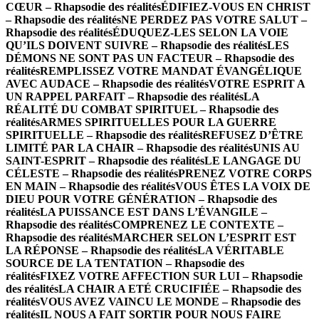
CŒUR – Rhapsodie des réalités
ÉDIFIEZ-VOUS EN CHRIST
– Rhapsodie des réalités
NE PERDEZ PAS VOTRE SALUT –
Rhapsodie des réalités
ÉDUQUEZ-LES SELON LA VOIE
QU’ILS DOIVENT SUIVRE – Rhapsodie des réalités
LES
DÉMONS NE SONT PAS UN FACTEUR – Rhapsodie des
réalités
REMPLISSEZ VOTRE MANDAT ÉVANGÉLIQUE
AVEC AUDACE – Rhapsodie des réalités
VOTRE ESPRIT A
UN RAPPEL PARFAIT – Rhapsodie des réalités
LA
RÉALITÉ DU COMBAT SPIRITUEL – Rhapsodie des
réalités
ARMES SPIRITUELLES POUR LA GUERRE
SPIRITUELLE – Rhapsodie des réalités
REFUSEZ D’ÊTRE
LIMITÉ PAR LA CHAIR – Rhapsodie des réalités
UNIS AU
SAINT-ESPRIT – Rhapsodie des réalités
LE LANGAGE DU
CÉLESTE – Rhapsodie des réalités
PRENEZ VOTRE CORPS
EN MAIN – Rhapsodie des réalités
VOUS ÊTES LA VOIX DE
DIEU POUR VOTRE GÉNÉRATION – Rhapsodie des
réalités
LA PUISSANCE EST DANS L’ÉVANGILE –
Rhapsodie des réalités
COMPRENEZ LE CONTEXTE –
Rhapsodie des réalités
MARCHER SELON L’ESPRIT EST
LA RÉPONSE – Rhapsodie des réalités
LA VÉRITABLE
SOURCE DE LA TENTATION – Rhapsodie des
réalités
FIXEZ VOTRE AFFECTION SUR LUI – Rhapsodie
des réalités
LA CHAIR A ETÉ CRUCIFIÉE – Rhapsodie des
réalités
VOUS AVEZ VAINCU LE MONDE – Rhapsodie des
réalités
IL NOUS A FAIT SORTIR POUR NOUS FAIRE