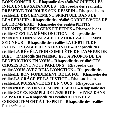
BONS CONSEILS – Rhapsodie des réalités
COUPEZ LES
INFLUENCES SATANIQUES – Rhapsodie des réalités
IL
PRÉSERVE TOUJOURS SON DESSEIN – Rhapsodie des
réalités
LE DISCERNEMENT SPIRITUEL DANS LE
LEADERSHIP – Rhapsodie des réalités
GARDEZ-VOUS DE
LA TROMPERIE – Rhapsodie des réalités
PETITS
ENFANTS, JEUNES GENS ET PÈRES – Rhapsodie des
réalités
C’EST LA MÊME ONCTION – Rhapsodie des
réalités
RECONNAISSEZ-LE ET ADOREZ-LE COMME
SEIGNEUR – Rhapsodie des réalités
LA CERTITUDE
INCONTESTABLE DE SA DIVINITÉ – Rhapsodie des
réalités
LA RÉVÉLATION COMPLÈTE DE L’AMOUR DE
DIEU – Rhapsodie des réalités
C’EST À PROPOS DE LA
BÉNÉDICTION EN VOUS – Rhapsodie des réalités
CES
CHOSES DONT NOUS PARLONS – Rhapsodie des
réalités
VOUS AVEZ DÉJÀ L’ONCTION – Rhapsodie des
réalités
LE BON FONDEMENT DE LA FOI – Rhapsodie des
réalités
LA GRÂCE ET LA JUSTICE – Rhapsodie des
réalités
LA PUISSANCE EST EN VOUS – Rhapsodie des
réalités
NOUS AVONS LE MÊME ESPRIT – Rhapsodie des
réalités
SOYEZ REMPLI DE L’ESPRIT ET VIVEZ DANS
LA PAROLE – Rhapsodie des réalités
RÉPONDEZ
CORRECTEMENT À L’ESPRIT – Rhapsodie des réalités
10 août 2026