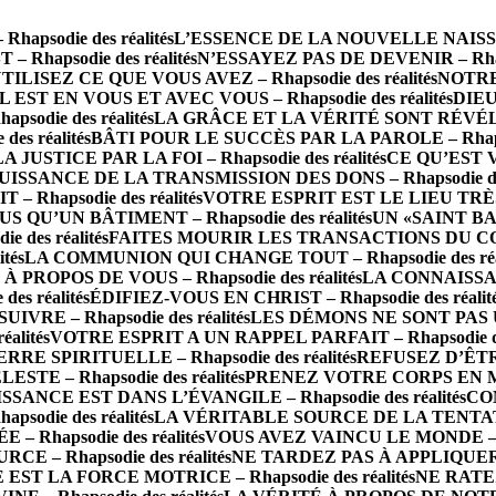
psodie des réalités
L’ESSENCE DE LA NOUVELLE NAISSANCE
 Rhapsodie des réalités
N’ESSAYEZ PAS DE DEVENIR – Rhapso
TILISEZ CE QUE VOUS AVEZ – Rhapsodie des réalités
NOTRE 
IL EST EN VOUS ET AVEC VOUS – Rhapsodie des réalités
DIEU
die des réalités
LA GRÂCE ET LA VÉRITÉ SONT RÉVÉLÉES 
s réalités
BÂTI POUR LE SUCCÈS PAR LA PAROLE – Rhapsod
LA JUSTICE PAR LA FOI – Rhapsodie des réalités
CE QU’EST 
UISSANCE DE LA TRANSMISSION DES DONS – Rhapsodie des 
Rhapsodie des réalités
VOTRE ESPRIT EST LE LIEU TRÈS SA
S QU’UN BÂTIMENT – Rhapsodie des réalités
UN «SAINT BA
des réalités
FAITES MOURIR LES TRANSACTIONS DU CORPS 
tés
LA COMMUNION QUI CHANGE TOUT – Rhapsodie des réal
PROPOS DE VOUS – Rhapsodie des réalités
LA CONNAISSAN
s réalités
ÉDIFIEZ-VOUS EN CHRIST – Rhapsodie des réalit
RE – Rhapsodie des réalités
LES DÉMONS NE SONT PAS UN 
alités
VOTRE ESPRIT A UN RAPPEL PARFAIT – Rhapsodie des
 SPIRITUELLE – Rhapsodie des réalités
REFUSEZ D’ÊTRE 
TE – Rhapsodie des réalités
PRENEZ VOTRE CORPS EN MAIN
SSANCE EST DANS L’ÉVANGILE – Rhapsodie des réalités
CO
odie des réalités
LA VÉRITABLE SOURCE DE LA TENTATION 
– Rhapsodie des réalités
VOUS AVEZ VAINCU LE MONDE – Rha
E – Rhapsodie des réalités
NE TARDEZ PAS À APPLIQUER LA
 EST LA FORCE MOTRICE – Rhapsodie des réalités
NE RATEZ