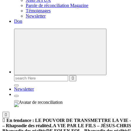
Asso SIYUA
Parole de réconciliation Magazine
Témoignages
Newsletter
Don
Newsletter
En tendance :
LE POUVOIR DE TRANSMETTRE LA VIE – Rha
– Rhapsodie des réalités
LA VIE PAR LE FILS – JÉSUS-CHRIST –
Rhapsodie des réalités
DE FOI EN FOI – Rhapsodie des réalités
U