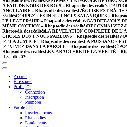
Rhapsodie des réalités
AFFIRMEZ LA PAROLE DE DIEU SUR LES
A FAIT DE NOUS DES ROIS – Rhapsodie des réalités
L’AUTOR
ANGULAIRE – Rhapsodie des réalités
L’ÉGLISE EST BÂTIE SU
réalités
COUPEZ LES INFLUENCES SATANIQUES – Rhapsodie 
LE LEADERSHIP – Rhapsodie des réalités
GARDEZ-VOUS DE L
MÊME ONCTION – Rhapsodie des réalités
RECONNAISSEZ-LE
Rhapsodie des réalités
LA RÉVÉLATION COMPLÈTE DE L’AMOUR
CHOSES DONT NOUS PARLONS – Rhapsodie des réalités
VOU
ET LA JUSTICE – Rhapsodie des réalités
LA PUISSANCE EST E
ET VIVEZ DANS LA PAROLE – Rhapsodie des réalités
RÉPON
Rhapsodie des réalités
LE CARACTÈRE DE LA VÉRITÉ – Rhapso
8 août 2026
Accueil
Être sauvé
Profil
Connexion
Inscription
Membres
Parole
Enseignements
Rhapsodies
Fondements