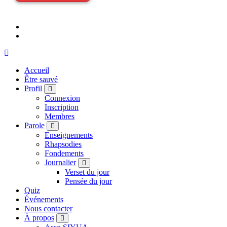
Accueil
Être sauvé
Profil
Connexion
Inscription
Membres
Parole
Enseignements
Rhapsodies
Fondements
Journalier
Verset du jour
Pensée du jour
Quiz
Événements
Nous contacter
À propos