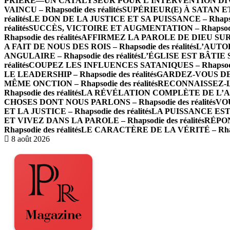
PRIÈRE—UN CATALYSEUR POUR L’INTERVENTION DIVINE –
VAINCU – Rhapsodie des réalités
SUPÉRIEUR(E) À SATAN ET À
réalités
LE DON DE LA JUSTICE ET SA PUISSANCE – Rhapsodi
réalités
SUCCÈS, VICTOIRE ET AUGMENTATION – Rhapsodie 
Rhapsodie des réalités
AFFIRMEZ LA PAROLE DE DIEU SUR LES
A FAIT DE NOUS DES ROIS – Rhapsodie des réalités
L’AUTOR
ANGULAIRE – Rhapsodie des réalités
L’ÉGLISE EST BÂTIE SU
réalités
COUPEZ LES INFLUENCES SATANIQUES – Rhapsodie 
LE LEADERSHIP – Rhapsodie des réalités
GARDEZ-VOUS DE L
MÊME ONCTION – Rhapsodie des réalités
RECONNAISSEZ-LE
Rhapsodie des réalités
LA RÉVÉLATION COMPLÈTE DE L’AMOUR
CHOSES DONT NOUS PARLONS – Rhapsodie des réalités
VOU
ET LA JUSTICE – Rhapsodie des réalités
LA PUISSANCE EST E
ET VIVEZ DANS LA PAROLE – Rhapsodie des réalités
RÉPON
Rhapsodie des réalités
LE CARACTÈRE DE LA VÉRITÉ – Rhapso
8 août 2026