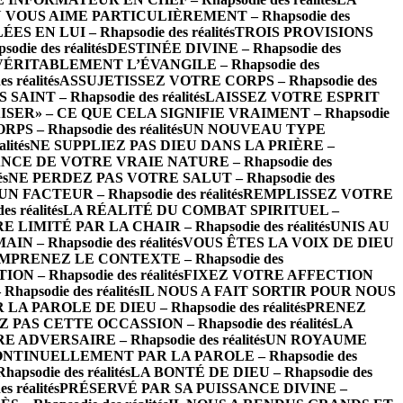
 VOUS AIME PARTICULIÈREMENT – Rhapsodie des
EN LUI – Rhapsodie des réalités
TROIS PROVISIONS
ie des réalités
DESTINÉE DIVINE – Rhapsodie des
VÉRITABLEMENT L’ÉVANGILE – Rhapsodie des
réalités
ASSUJETISSEZ VOTRE CORPS – Rhapsodie des
INT – Rhapsodie des réalités
LAISSEZ VOTRE ESPRIT
ISER» – CE QUE CELA SIGNIFIE VRAIMENT – Rhapsodie
– Rhapsodie des réalités
UN NOUVEAU TYPE
ités
NE SUPPLIEZ PAS DIEU DANS LA PRIÈRE –
CE DE VOTRE VRAIE NATURE – Rhapsodie des
és
NE PERDEZ PAS VOTRE SALUT – Rhapsodie des
FACTEUR – Rhapsodie des réalités
REMPLISSEZ VOTRE
 réalités
LA RÉALITÉ DU COMBAT SPIRITUEL –
LIMITÉ PAR LA CHAIR – Rhapsodie des réalités
UNIS AU
 – Rhapsodie des réalités
VOUS ÊTES LA VOIX DE DIEU
MPRENEZ LE CONTEXTE – Rhapsodie des
– Rhapsodie des réalités
FIXEZ VOTRE AFFECTION
psodie des réalités
IL NOUS A FAIT SORTIR POUR NOUS
 PAROLE DE DIEU – Rhapsodie des réalités
PRENEZ
 PAS CETTE OCCASSION – Rhapsodie des réalités
LA
ADVERSAIRE – Rhapsodie des réalités
UN ROYAUME
NTINUELLEMENT PAR LA PAROLE – Rhapsodie des
odie des réalités
LA BONTÉ DE DIEU – Rhapsodie des
 réalités
PRÉSERVÉ PAR SA PUISSANCE DIVINE –