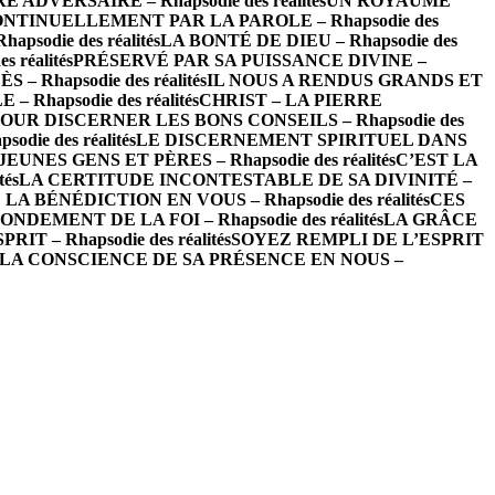
ADVERSAIRE – Rhapsodie des réalités
UN ROYAUME
NTINUELLEMENT PAR LA PAROLE – Rhapsodie des
odie des réalités
LA BONTÉ DE DIEU – Rhapsodie des
 réalités
PRÉSERVÉ PAR SA PUISSANCE DIVINE –
– Rhapsodie des réalités
IL NOUS A RENDUS GRANDS ET
hapsodie des réalités
CHRIST – LA PIERRE
OUR DISCERNER LES BONS CONSEILS – Rhapsodie des
ie des réalités
LE DISCERNEMENT SPIRITUEL DANS
EUNES GENS ET PÈRES – Rhapsodie des réalités
C’EST LA
és
LA CERTITUDE INCONTESTABLE DE SA DIVINITÉ –
LA BÉNÉDICTION EN VOUS – Rhapsodie des réalités
CES
NDEMENT DE LA FOI – Rhapsodie des réalités
LA GRÂCE
T – Rhapsodie des réalités
SOYEZ REMPLI DE L’ESPRIT
LA CONSCIENCE DE SA PRÉSENCE EN NOUS –