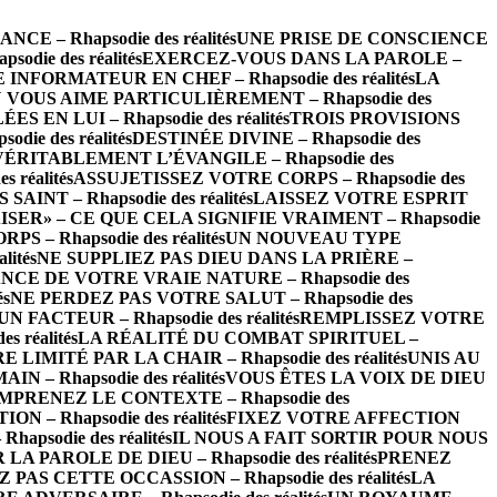
 – Rhapsodie des réalités
UNE PRISE DE CONSCIENCE
die des réalités
EXERCEZ-VOUS DANS LA PAROLE –
INFORMATEUR EN CHEF – Rhapsodie des réalités
LA
 VOUS AIME PARTICULIÈREMENT – Rhapsodie des
EN LUI – Rhapsodie des réalités
TROIS PROVISIONS
ie des réalités
DESTINÉE DIVINE – Rhapsodie des
VÉRITABLEMENT L’ÉVANGILE – Rhapsodie des
réalités
ASSUJETISSEZ VOTRE CORPS – Rhapsodie des
INT – Rhapsodie des réalités
LAISSEZ VOTRE ESPRIT
ISER» – CE QUE CELA SIGNIFIE VRAIMENT – Rhapsodie
– Rhapsodie des réalités
UN NOUVEAU TYPE
ités
NE SUPPLIEZ PAS DIEU DANS LA PRIÈRE –
CE DE VOTRE VRAIE NATURE – Rhapsodie des
és
NE PERDEZ PAS VOTRE SALUT – Rhapsodie des
FACTEUR – Rhapsodie des réalités
REMPLISSEZ VOTRE
 réalités
LA RÉALITÉ DU COMBAT SPIRITUEL –
LIMITÉ PAR LA CHAIR – Rhapsodie des réalités
UNIS AU
 – Rhapsodie des réalités
VOUS ÊTES LA VOIX DE DIEU
MPRENEZ LE CONTEXTE – Rhapsodie des
– Rhapsodie des réalités
FIXEZ VOTRE AFFECTION
psodie des réalités
IL NOUS A FAIT SORTIR POUR NOUS
 PAROLE DE DIEU – Rhapsodie des réalités
PRENEZ
 PAS CETTE OCCASSION – Rhapsodie des réalités
LA