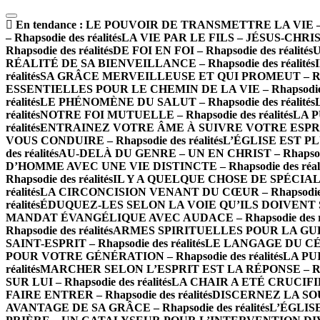
En tendance :
LE POUVOIR DE TRANSMETTRE LA VIE – Rha
– Rhapsodie des réalités
LA VIE PAR LE FILS – JÉSUS-CHRIST –
Rhapsodie des réalités
DE FOI EN FOI – Rhapsodie des réalités
U
RÉALITÉ DE SA BIENVEILLANCE – Rhapsodie des réalités
réalités
SA GRÂCE MERVEILLEUSE ET QUI PROMEUT – Rhapso
ESSENTIELLES POUR LE CHEMIN DE LA VIE – Rhapsodie de
réalités
LE PHÉNOMÈNE DU SALUT – Rhapsodie des réalités
réalités
NOTRE FOI MUTUELLE – Rhapsodie des réalités
LA P
réalités
ENTRAINEZ VOTRE ÂME À SUIVRE VOTRE ESPRIT – 
VOUS CONDUIRE – Rhapsodie des réalités
L’ÉGLISE EST PLU
des réalités
AU-DELÀ DU GENRE – UN EN CHRIST – Rhapsodie 
D’HOMME AVEC UNE VIE DISTINCTE – Rhapsodie des réali
Rhapsodie des réalités
IL Y A QUELQUE CHOSE DE SPÉCIAL À 
réalités
LA CIRCONCISION VENANT DU CŒUR – Rhapsodie de
réalités
ÉDUQUEZ-LES SELON LA VOIE QU’ILS DOIVENT SUIV
MANDAT ÉVANGÉLIQUE AVEC AUDACE – Rhapsodie des ré
Rhapsodie des réalités
ARMES SPIRITUELLES POUR LA GUERRE
SAINT-ESPRIT – Rhapsodie des réalités
LE LANGAGE DU CÉLES
POUR VOTRE GÉNÉRATION – Rhapsodie des réalités
LA PUI
réalités
MARCHER SELON L’ESPRIT EST LA RÉPONSE – Rhaps
SUR LUI – Rhapsodie des réalités
LA CHAIR A ETÉ CRUCIFIÉE 
FAIRE ENTRER – Rhapsodie des réalités
DISCERNEZ LA SOURC
AVANTAGE DE SA GRÂCE – Rhapsodie des réalités
L’ÉGLISE