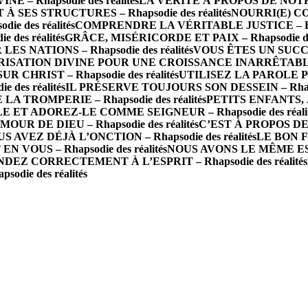
 Rhapsodie des réalités
LA VÉRITÉ À PROPOS DE NOTRE 
 SES STRUCTURES – Rhapsodie des réalités
NOURRI(E) CO
e des réalités
COMPRENDRE LA VÉRITABLE JUSTICE – Rhaps
des réalités
GRÂCE, MISÉRICORDE ET PAIX – Rhapsodie des
 NATIONS – Rhapsodie des réalités
VOUS ÊTES UN SUCCÈS 
ISATION DIVINE POUR UNE CROISSANCE INARRÊTABLE – R
R CHRIST – Rhapsodie des réalités
UTILISEZ LA PAROLE P
des réalités
IL PRÉSERVE TOUJOURS SON DESSEIN – Rhapsod
A TROMPERIE – Rhapsodie des réalités
PETITS ENFANTS, J
 ET ADOREZ-LE COMME SEIGNEUR – Rhapsodie des réalit
 DE DIEU – Rhapsodie des réalités
C’EST À PROPOS DE 
S AVEZ DÉJÀ L’ONCTION – Rhapsodie des réalités
LE BON FO
N VOUS – Rhapsodie des réalités
NOUS AVONS LE MÊME ESPRI
DEZ CORRECTEMENT À L’ESPRIT – Rhapsodie des réalités
die des réalités