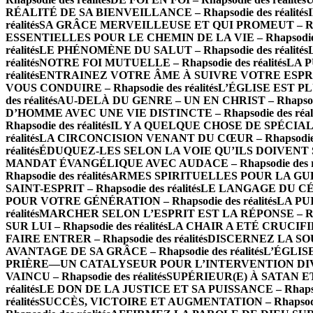
RÉALITÉ DE SA BIENVEILLANCE – Rhapsodie des réalités
réalités
SA GRÂCE MERVEILLEUSE ET QUI PROMEUT – Rhapso
ESSENTIELLES POUR LE CHEMIN DE LA VIE – Rhapsodie de
réalités
LE PHÉNOMÈNE DU SALUT – Rhapsodie des réalités
réalités
NOTRE FOI MUTUELLE – Rhapsodie des réalités
LA P
réalités
ENTRAINEZ VOTRE ÂME À SUIVRE VOTRE ESPRIT – 
VOUS CONDUIRE – Rhapsodie des réalités
L’ÉGLISE EST PLU
des réalités
AU-DELÀ DU GENRE – UN EN CHRIST – Rhapsodie 
D’HOMME AVEC UNE VIE DISTINCTE – Rhapsodie des réali
Rhapsodie des réalités
IL Y A QUELQUE CHOSE DE SPÉCIAL À 
réalités
LA CIRCONCISION VENANT DU CŒUR – Rhapsodie de
réalités
ÉDUQUEZ-LES SELON LA VOIE QU’ILS DOIVENT SUIV
MANDAT ÉVANGÉLIQUE AVEC AUDACE – Rhapsodie des ré
Rhapsodie des réalités
ARMES SPIRITUELLES POUR LA GUERRE
SAINT-ESPRIT – Rhapsodie des réalités
LE LANGAGE DU CÉLES
POUR VOTRE GÉNÉRATION – Rhapsodie des réalités
LA PUI
réalités
MARCHER SELON L’ESPRIT EST LA RÉPONSE – Rhaps
SUR LUI – Rhapsodie des réalités
LA CHAIR A ETÉ CRUCIFIÉE 
FAIRE ENTRER – Rhapsodie des réalités
DISCERNEZ LA SOURC
AVANTAGE DE SA GRÂCE – Rhapsodie des réalités
L’ÉGLISE
PRIÈRE—UN CATALYSEUR POUR L’INTERVENTION DIVINE –
VAINCU – Rhapsodie des réalités
SUPÉRIEUR(E) À SATAN ET À
réalités
LE DON DE LA JUSTICE ET SA PUISSANCE – Rhapsodi
réalités
SUCCÈS, VICTOIRE ET AUGMENTATION – Rhapsodie 