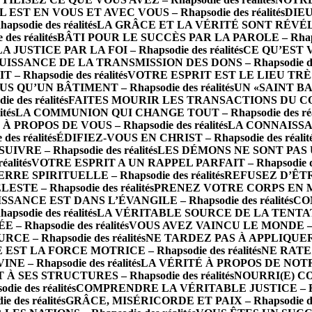
IL EST EN VOUS ET AVEC VOUS – Rhapsodie des réalités
DIEU
die des réalités
LA GRÂCE ET LA VÉRITÉ SONT RÉVÉLÉES 
s réalités
BÂTI POUR LE SUCCÈS PAR LA PAROLE – Rhapsod
LA JUSTICE PAR LA FOI – Rhapsodie des réalités
CE QU’EST 
UISSANCE DE LA TRANSMISSION DES DONS – Rhapsodie des 
Rhapsodie des réalités
VOTRE ESPRIT EST LE LIEU TRÈS SA
S QU’UN BÂTIMENT – Rhapsodie des réalités
UN «SAINT BA
des réalités
FAITES MOURIR LES TRANSACTIONS DU CORPS 
tés
LA COMMUNION QUI CHANGE TOUT – Rhapsodie des réal
PROPOS DE VOUS – Rhapsodie des réalités
LA CONNAISSAN
s réalités
ÉDIFIEZ-VOUS EN CHRIST – Rhapsodie des réalit
RE – Rhapsodie des réalités
LES DÉMONS NE SONT PAS UN 
alités
VOTRE ESPRIT A UN RAPPEL PARFAIT – Rhapsodie des
 SPIRITUELLE – Rhapsodie des réalités
REFUSEZ D’ÊTRE 
TE – Rhapsodie des réalités
PRENEZ VOTRE CORPS EN MAIN
SSANCE EST DANS L’ÉVANGILE – Rhapsodie des réalités
CO
odie des réalités
LA VÉRITABLE SOURCE DE LA TENTATION 
– Rhapsodie des réalités
VOUS AVEZ VAINCU LE MONDE – Rha
E – Rhapsodie des réalités
NE TARDEZ PAS À APPLIQUER LA
 EST LA FORCE MOTRICE – Rhapsodie des réalités
NE RATEZ
 Rhapsodie des réalités
LA VÉRITÉ À PROPOS DE NOTRE 
 SES STRUCTURES – Rhapsodie des réalités
NOURRI(E) CO
e des réalités
COMPRENDRE LA VÉRITABLE JUSTICE – Rhaps
des réalités
GRÂCE, MISÉRICORDE ET PAIX – Rhapsodie des