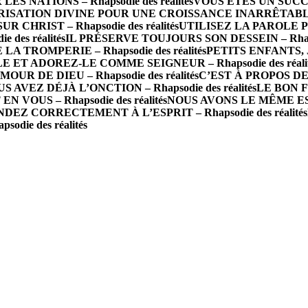
 NATIONS – Rhapsodie des réalités
VOUS ÊTES UN SUCCÈS 
ISATION DIVINE POUR UNE CROISSANCE INARRÊTABLE – R
R CHRIST – Rhapsodie des réalités
UTILISEZ LA PAROLE P
des réalités
IL PRÉSERVE TOUJOURS SON DESSEIN – Rhapsod
A TROMPERIE – Rhapsodie des réalités
PETITS ENFANTS, J
 ET ADOREZ-LE COMME SEIGNEUR – Rhapsodie des réalit
 DE DIEU – Rhapsodie des réalités
C’EST À PROPOS DE 
S AVEZ DÉJÀ L’ONCTION – Rhapsodie des réalités
LE BON FO
N VOUS – Rhapsodie des réalités
NOUS AVONS LE MÊME ESPRI
DEZ CORRECTEMENT À L’ESPRIT – Rhapsodie des réalités
die des réalités