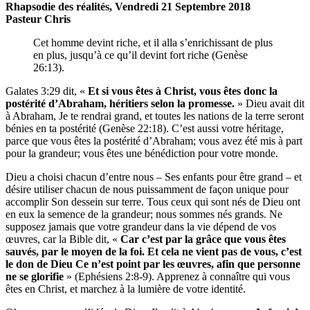
Rhapsodie des réalités, Vendredi 21 Septembre 2018
Pasteur Chris
Cet homme devint riche, et il alla s’enrichissant de plus
en plus, jusqu’à ce qu’il devint fort riche (Genèse
26:13).
Galates 3:29 dit, «
Et si vous êtes à Christ, vous êtes donc la
postérité d’Abraham, héritiers selon la promesse.
» Dieu avait dit
à Abraham, Je te rendrai grand, et toutes les nations de la terre seront
bénies en ta postérité (Genèse 22:18). C’est aussi votre héritage,
parce que vous êtes la postérité d’Abraham; vous avez été mis à part
pour la grandeur; vous êtes une bénédiction pour votre monde.
Dieu a choisi chacun d’entre nous – Ses enfants pour être grand – et
désire utiliser chacun de nous puissamment de façon unique pour
accomplir Son dessein sur terre. Tous ceux qui sont nés de Dieu ont
en eux la semence de la grandeur; nous sommes nés grands. Ne
supposez jamais que votre grandeur dans la vie dépend de vos
œuvres, car la Bible dit, «
Car c’est par la grâce que vous êtes
sauvés, par le moyen de la foi. Et cela ne vient pas de vous, c’est
le don de Dieu Ce n’est point par les œuvres, afin que personne
ne se glorifie
» (Ephésiens 2:8-9). Apprenez à connaître qui vous
êtes en Christ, et marchez à la lumière de votre identité.