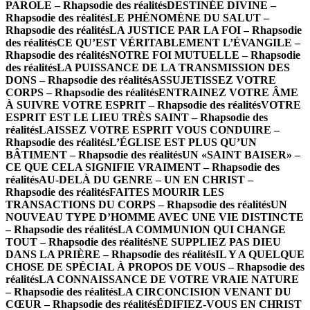
PAROLE – Rhapsodie des réalités
DESTINÉE DIVINE –
Rhapsodie des réalités
LE PHÉNOMÈNE DU SALUT –
Rhapsodie des réalités
LA JUSTICE PAR LA FOI – Rhapsodie
des réalités
CE QU’EST VÉRITABLEMENT L’ÉVANGILE –
Rhapsodie des réalités
NOTRE FOI MUTUELLE – Rhapsodie
des réalités
LA PUISSANCE DE LA TRANSMISSION DES
DONS – Rhapsodie des réalités
ASSUJETISSEZ VOTRE
CORPS – Rhapsodie des réalités
ENTRAINEZ VOTRE ÂME
À SUIVRE VOTRE ESPRIT – Rhapsodie des réalités
VOTRE
ESPRIT EST LE LIEU TRÈS SAINT – Rhapsodie des
réalités
LAISSEZ VOTRE ESPRIT VOUS CONDUIRE –
Rhapsodie des réalités
L’ÉGLISE EST PLUS QU’UN
BÂTIMENT – Rhapsodie des réalités
UN «SAINT BAISER» –
CE QUE CELA SIGNIFIE VRAIMENT – Rhapsodie des
réalités
AU-DELÀ DU GENRE – UN EN CHRIST –
Rhapsodie des réalités
FAITES MOURIR LES
TRANSACTIONS DU CORPS – Rhapsodie des réalités
UN
NOUVEAU TYPE D’HOMME AVEC UNE VIE DISTINCTE
– Rhapsodie des réalités
LA COMMUNION QUI CHANGE
TOUT – Rhapsodie des réalités
NE SUPPLIEZ PAS DIEU
DANS LA PRIÈRE – Rhapsodie des réalités
IL Y A QUELQUE
CHOSE DE SPÉCIAL À PROPOS DE VOUS – Rhapsodie des
réalités
LA CONNAISSANCE DE VOTRE VRAIE NATURE
– Rhapsodie des réalités
LA CIRCONCISION VENANT DU
CŒUR – Rhapsodie des réalités
ÉDIFIEZ-VOUS EN CHRIST