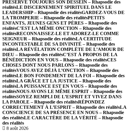
PRÉSERVE TOUJOURS SON DESSEIN – Rhapsodie des
réalités
LE DISCERNEMENT SPIRITUEL DANS LE
LEADERSHIP – Rhapsodie des réalités
GARDEZ-VOUS DE
LA TROMPERIE – Rhapsodie des réalités
PETITS
ENFANTS, JEUNES GENS ET PÈRES – Rhapsodie des
réalités
C’EST LA MÊME ONCTION – Rhapsodie des
réalités
RECONNAISSEZ-LE ET ADOREZ-LE COMME
SEIGNEUR – Rhapsodie des réalités
LA CERTITUDE
INCONTESTABLE DE SA DIVINITÉ – Rhapsodie des
réalités
LA RÉVÉLATION COMPLÈTE DE L’AMOUR DE
DIEU – Rhapsodie des réalités
C’EST À PROPOS DE LA
BÉNÉDICTION EN VOUS – Rhapsodie des réalités
CES
CHOSES DONT NOUS PARLONS – Rhapsodie des
réalités
VOUS AVEZ DÉJÀ L’ONCTION – Rhapsodie des
réalités
LE BON FONDEMENT DE LA FOI – Rhapsodie des
réalités
LA GRÂCE ET LA JUSTICE – Rhapsodie des
réalités
LA PUISSANCE EST EN VOUS – Rhapsodie des
réalités
NOUS AVONS LE MÊME ESPRIT – Rhapsodie des
réalités
SOYEZ REMPLI DE L’ESPRIT ET VIVEZ DANS
LA PAROLE – Rhapsodie des réalités
RÉPONDEZ
CORRECTEMENT À L’ESPRIT – Rhapsodie des réalités
LA
CONSCIENCE DE SA PRÉSENCE EN NOUS – Rhapsodie
des réalités
LE CARACTÈRE DE LA VÉRITÉ – Rhapsodie
des réalités
8 août 2026