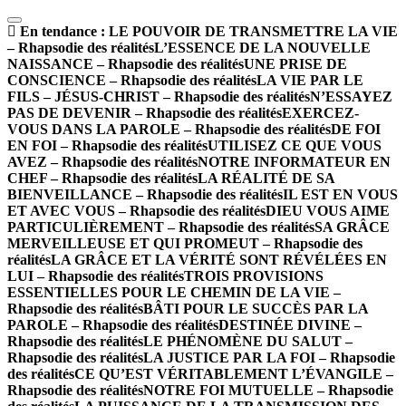
En tendance :
LE POUVOIR DE TRANSMETTRE LA VIE
– Rhapsodie des réalités
L’ESSENCE DE LA NOUVELLE
NAISSANCE – Rhapsodie des réalités
UNE PRISE DE
CONSCIENCE – Rhapsodie des réalités
LA VIE PAR LE
FILS – JÉSUS-CHRIST – Rhapsodie des réalités
N’ESSAYEZ
PAS DE DEVENIR – Rhapsodie des réalités
EXERCEZ-
VOUS DANS LA PAROLE – Rhapsodie des réalités
DE FOI
EN FOI – Rhapsodie des réalités
UTILISEZ CE QUE VOUS
AVEZ – Rhapsodie des réalités
NOTRE INFORMATEUR EN
CHEF – Rhapsodie des réalités
LA RÉALITÉ DE SA
BIENVEILLANCE – Rhapsodie des réalités
IL EST EN VOUS
ET AVEC VOUS – Rhapsodie des réalités
DIEU VOUS AIME
PARTICULIÈREMENT – Rhapsodie des réalités
SA GRÂCE
MERVEILLEUSE ET QUI PROMEUT – Rhapsodie des
réalités
LA GRÂCE ET LA VÉRITÉ SONT RÉVÉLÉES EN
LUI – Rhapsodie des réalités
TROIS PROVISIONS
ESSENTIELLES POUR LE CHEMIN DE LA VIE –
Rhapsodie des réalités
BÂTI POUR LE SUCCÈS PAR LA
PAROLE – Rhapsodie des réalités
DESTINÉE DIVINE –
Rhapsodie des réalités
LE PHÉNOMÈNE DU SALUT –
Rhapsodie des réalités
LA JUSTICE PAR LA FOI – Rhapsodie
des réalités
CE QU’EST VÉRITABLEMENT L’ÉVANGILE –
Rhapsodie des réalités
NOTRE FOI MUTUELLE – Rhapsodie