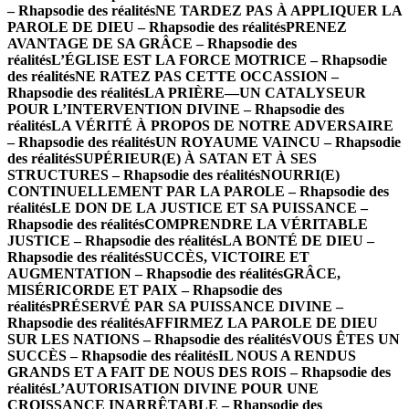
– Rhapsodie des réalités
NE TARDEZ PAS À APPLIQUER LA
PAROLE DE DIEU – Rhapsodie des réalités
PRENEZ
AVANTAGE DE SA GRÂCE – Rhapsodie des
réalités
L’ÉGLISE EST LA FORCE MOTRICE – Rhapsodie
des réalités
NE RATEZ PAS CETTE OCCASSION –
Rhapsodie des réalités
LA PRIÈRE—UN CATALYSEUR
POUR L’INTERVENTION DIVINE – Rhapsodie des
réalités
LA VÉRITÉ À PROPOS DE NOTRE ADVERSAIRE
– Rhapsodie des réalités
UN ROYAUME VAINCU – Rhapsodie
des réalités
SUPÉRIEUR(E) À SATAN ET À SES
STRUCTURES – Rhapsodie des réalités
NOURRI(E)
CONTINUELLEMENT PAR LA PAROLE – Rhapsodie des
réalités
LE DON DE LA JUSTICE ET SA PUISSANCE –
Rhapsodie des réalités
COMPRENDRE LA VÉRITABLE
JUSTICE – Rhapsodie des réalités
LA BONTÉ DE DIEU –
Rhapsodie des réalités
SUCCÈS, VICTOIRE ET
AUGMENTATION – Rhapsodie des réalités
GRÂCE,
MISÉRICORDE ET PAIX – Rhapsodie des
réalités
PRÉSERVÉ PAR SA PUISSANCE DIVINE –
Rhapsodie des réalités
AFFIRMEZ LA PAROLE DE DIEU
SUR LES NATIONS – Rhapsodie des réalités
VOUS ÊTES UN
SUCCÈS – Rhapsodie des réalités
IL NOUS A RENDUS
GRANDS ET A FAIT DE NOUS DES ROIS – Rhapsodie des
réalités
L’AUTORISATION DIVINE POUR UNE
CROISSANCE INARRÊTABLE – Rhapsodie des