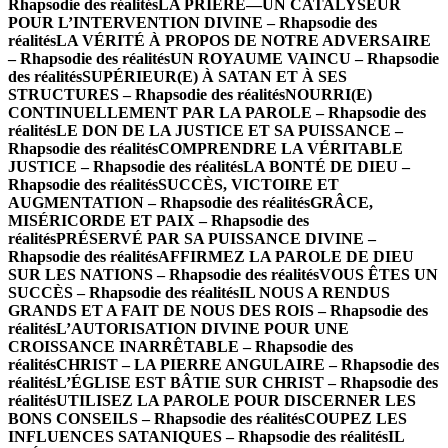
Rhapsodie des réalités
LA PRIÈRE—UN CATALYSEUR
POUR L’INTERVENTION DIVINE – Rhapsodie des
réalités
LA VÉRITÉ À PROPOS DE NOTRE ADVERSAIRE
– Rhapsodie des réalités
UN ROYAUME VAINCU – Rhapsodie
des réalités
SUPÉRIEUR(E) À SATAN ET À SES
STRUCTURES – Rhapsodie des réalités
NOURRI(E)
CONTINUELLEMENT PAR LA PAROLE – Rhapsodie des
réalités
LE DON DE LA JUSTICE ET SA PUISSANCE –
Rhapsodie des réalités
COMPRENDRE LA VÉRITABLE
JUSTICE – Rhapsodie des réalités
LA BONTÉ DE DIEU –
Rhapsodie des réalités
SUCCÈS, VICTOIRE ET
AUGMENTATION – Rhapsodie des réalités
GRÂCE,
MISÉRICORDE ET PAIX – Rhapsodie des
réalités
PRÉSERVÉ PAR SA PUISSANCE DIVINE –
Rhapsodie des réalités
AFFIRMEZ LA PAROLE DE DIEU
SUR LES NATIONS – Rhapsodie des réalités
VOUS ÊTES UN
SUCCÈS – Rhapsodie des réalités
IL NOUS A RENDUS
GRANDS ET A FAIT DE NOUS DES ROIS – Rhapsodie des
réalités
L’AUTORISATION DIVINE POUR UNE
CROISSANCE INARRÊTABLE – Rhapsodie des
réalités
CHRIST – LA PIERRE ANGULAIRE – Rhapsodie des
réalités
L’ÉGLISE EST BÂTIE SUR CHRIST – Rhapsodie des
réalités
UTILISEZ LA PAROLE POUR DISCERNER LES
BONS CONSEILS – Rhapsodie des réalités
COUPEZ LES
INFLUENCES SATANIQUES – Rhapsodie des réalités
IL