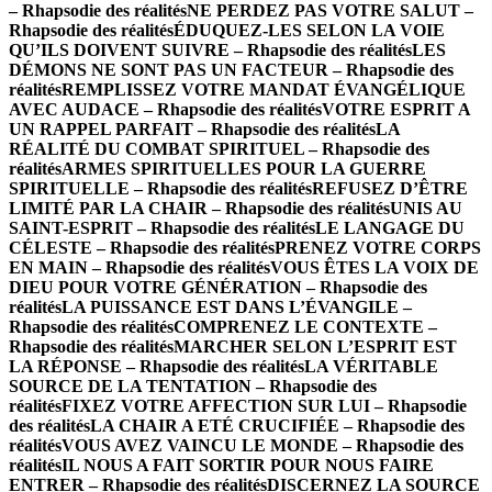
– Rhapsodie des réalités
NE PERDEZ PAS VOTRE SALUT –
Rhapsodie des réalités
ÉDUQUEZ-LES SELON LA VOIE
QU’ILS DOIVENT SUIVRE – Rhapsodie des réalités
LES
DÉMONS NE SONT PAS UN FACTEUR – Rhapsodie des
réalités
REMPLISSEZ VOTRE MANDAT ÉVANGÉLIQUE
AVEC AUDACE – Rhapsodie des réalités
VOTRE ESPRIT A
UN RAPPEL PARFAIT – Rhapsodie des réalités
LA
RÉALITÉ DU COMBAT SPIRITUEL – Rhapsodie des
réalités
ARMES SPIRITUELLES POUR LA GUERRE
SPIRITUELLE – Rhapsodie des réalités
REFUSEZ D’ÊTRE
LIMITÉ PAR LA CHAIR – Rhapsodie des réalités
UNIS AU
SAINT-ESPRIT – Rhapsodie des réalités
LE LANGAGE DU
CÉLESTE – Rhapsodie des réalités
PRENEZ VOTRE CORPS
EN MAIN – Rhapsodie des réalités
VOUS ÊTES LA VOIX DE
DIEU POUR VOTRE GÉNÉRATION – Rhapsodie des
réalités
LA PUISSANCE EST DANS L’ÉVANGILE –
Rhapsodie des réalités
COMPRENEZ LE CONTEXTE –
Rhapsodie des réalités
MARCHER SELON L’ESPRIT EST
LA RÉPONSE – Rhapsodie des réalités
LA VÉRITABLE
SOURCE DE LA TENTATION – Rhapsodie des
réalités
FIXEZ VOTRE AFFECTION SUR LUI – Rhapsodie
des réalités
LA CHAIR A ETÉ CRUCIFIÉE – Rhapsodie des
réalités
VOUS AVEZ VAINCU LE MONDE – Rhapsodie des
réalités
IL NOUS A FAIT SORTIR POUR NOUS FAIRE
ENTRER – Rhapsodie des réalités
DISCERNEZ LA SOURCE