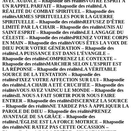
AVEC AUDACE – Rhapsodie des réalités
VOTRE ESPRIT A
UN RAPPEL PARFAIT – Rhapsodie des réalités
LA
RÉALITÉ DU COMBAT SPIRITUEL – Rhapsodie des
réalités
ARMES SPIRITUELLES POUR LA GUERRE
SPIRITUELLE – Rhapsodie des réalités
REFUSEZ D’ÊTRE
LIMITÉ PAR LA CHAIR – Rhapsodie des réalités
UNIS AU
SAINT-ESPRIT – Rhapsodie des réalités
LE LANGAGE DU
CÉLESTE – Rhapsodie des réalités
PRENEZ VOTRE CORPS
EN MAIN – Rhapsodie des réalités
VOUS ÊTES LA VOIX DE
DIEU POUR VOTRE GÉNÉRATION – Rhapsodie des
réalités
LA PUISSANCE EST DANS L’ÉVANGILE –
Rhapsodie des réalités
COMPRENEZ LE CONTEXTE –
Rhapsodie des réalités
MARCHER SELON L’ESPRIT EST
LA RÉPONSE – Rhapsodie des réalités
LA VÉRITABLE
SOURCE DE LA TENTATION – Rhapsodie des
réalités
FIXEZ VOTRE AFFECTION SUR LUI – Rhapsodie
des réalités
LA CHAIR A ETÉ CRUCIFIÉE – Rhapsodie des
réalités
VOUS AVEZ VAINCU LE MONDE – Rhapsodie des
réalités
IL NOUS A FAIT SORTIR POUR NOUS FAIRE
ENTRER – Rhapsodie des réalités
DISCERNEZ LA SOURCE
– Rhapsodie des réalités
NE TARDEZ PAS À APPLIQUER LA
PAROLE DE DIEU – Rhapsodie des réalités
PRENEZ
AVANTAGE DE SA GRÂCE – Rhapsodie des
réalités
L’ÉGLISE EST LA FORCE MOTRICE – Rhapsodie
des réalités
NE RATEZ PAS CETTE OCCASSION –