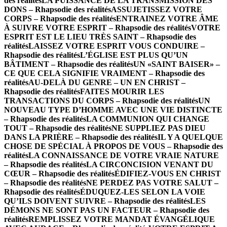
des réalités
LA PUISSANCE DE LA TRANSMISSION DES
DONS – Rhapsodie des réalités
ASSUJETISSEZ VOTRE
CORPS – Rhapsodie des réalités
ENTRAINEZ VOTRE ÂME
À SUIVRE VOTRE ESPRIT – Rhapsodie des réalités
VOTRE
ESPRIT EST LE LIEU TRÈS SAINT – Rhapsodie des
réalités
LAISSEZ VOTRE ESPRIT VOUS CONDUIRE –
Rhapsodie des réalités
L’ÉGLISE EST PLUS QU’UN
BÂTIMENT – Rhapsodie des réalités
UN «SAINT BAISER» –
CE QUE CELA SIGNIFIE VRAIMENT – Rhapsodie des
réalités
AU-DELÀ DU GENRE – UN EN CHRIST –
Rhapsodie des réalités
FAITES MOURIR LES
TRANSACTIONS DU CORPS – Rhapsodie des réalités
UN
NOUVEAU TYPE D’HOMME AVEC UNE VIE DISTINCTE
– Rhapsodie des réalités
LA COMMUNION QUI CHANGE
TOUT – Rhapsodie des réalités
NE SUPPLIEZ PAS DIEU
DANS LA PRIÈRE – Rhapsodie des réalités
IL Y A QUELQUE
CHOSE DE SPÉCIAL À PROPOS DE VOUS – Rhapsodie des
réalités
LA CONNAISSANCE DE VOTRE VRAIE NATURE
– Rhapsodie des réalités
LA CIRCONCISION VENANT DU
CŒUR – Rhapsodie des réalités
ÉDIFIEZ-VOUS EN CHRIST
– Rhapsodie des réalités
NE PERDEZ PAS VOTRE SALUT –
Rhapsodie des réalités
ÉDUQUEZ-LES SELON LA VOIE
QU’ILS DOIVENT SUIVRE – Rhapsodie des réalités
LES
DÉMONS NE SONT PAS UN FACTEUR – Rhapsodie des
réalités
REMPLISSEZ VOTRE MANDAT ÉVANGÉLIQUE