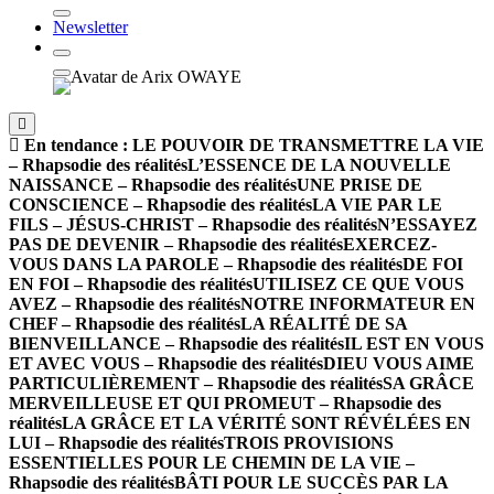
Newsletter
En tendance :
LE POUVOIR DE TRANSMETTRE LA VIE
– Rhapsodie des réalités
L’ESSENCE DE LA NOUVELLE
NAISSANCE – Rhapsodie des réalités
UNE PRISE DE
CONSCIENCE – Rhapsodie des réalités
LA VIE PAR LE
FILS – JÉSUS-CHRIST – Rhapsodie des réalités
N’ESSAYEZ
PAS DE DEVENIR – Rhapsodie des réalités
EXERCEZ-
VOUS DANS LA PAROLE – Rhapsodie des réalités
DE FOI
EN FOI – Rhapsodie des réalités
UTILISEZ CE QUE VOUS
AVEZ – Rhapsodie des réalités
NOTRE INFORMATEUR EN
CHEF – Rhapsodie des réalités
LA RÉALITÉ DE SA
BIENVEILLANCE – Rhapsodie des réalités
IL EST EN VOUS
ET AVEC VOUS – Rhapsodie des réalités
DIEU VOUS AIME
PARTICULIÈREMENT – Rhapsodie des réalités
SA GRÂCE
MERVEILLEUSE ET QUI PROMEUT – Rhapsodie des
réalités
LA GRÂCE ET LA VÉRITÉ SONT RÉVÉLÉES EN
LUI – Rhapsodie des réalités
TROIS PROVISIONS
ESSENTIELLES POUR LE CHEMIN DE LA VIE –
Rhapsodie des réalités
BÂTI POUR LE SUCCÈS PAR LA