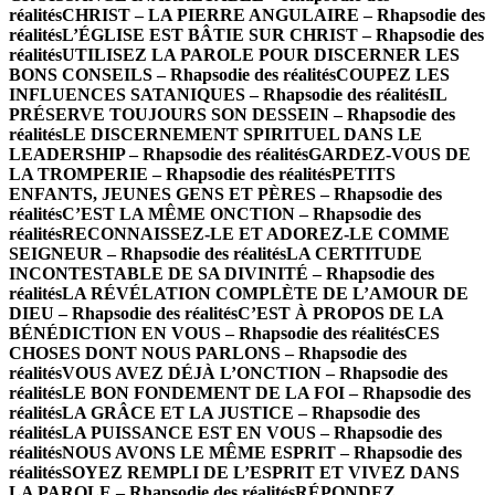
réalités
CHRIST – LA PIERRE ANGULAIRE – Rhapsodie des
réalités
L’ÉGLISE EST BÂTIE SUR CHRIST – Rhapsodie des
réalités
UTILISEZ LA PAROLE POUR DISCERNER LES
BONS CONSEILS – Rhapsodie des réalités
COUPEZ LES
INFLUENCES SATANIQUES – Rhapsodie des réalités
IL
PRÉSERVE TOUJOURS SON DESSEIN – Rhapsodie des
réalités
LE DISCERNEMENT SPIRITUEL DANS LE
LEADERSHIP – Rhapsodie des réalités
GARDEZ-VOUS DE
LA TROMPERIE – Rhapsodie des réalités
PETITS
ENFANTS, JEUNES GENS ET PÈRES – Rhapsodie des
réalités
C’EST LA MÊME ONCTION – Rhapsodie des
réalités
RECONNAISSEZ-LE ET ADOREZ-LE COMME
SEIGNEUR – Rhapsodie des réalités
LA CERTITUDE
INCONTESTABLE DE SA DIVINITÉ – Rhapsodie des
réalités
LA RÉVÉLATION COMPLÈTE DE L’AMOUR DE
DIEU – Rhapsodie des réalités
C’EST À PROPOS DE LA
BÉNÉDICTION EN VOUS – Rhapsodie des réalités
CES
CHOSES DONT NOUS PARLONS – Rhapsodie des
réalités
VOUS AVEZ DÉJÀ L’ONCTION – Rhapsodie des
réalités
LE BON FONDEMENT DE LA FOI – Rhapsodie des
réalités
LA GRÂCE ET LA JUSTICE – Rhapsodie des
réalités
LA PUISSANCE EST EN VOUS – Rhapsodie des
réalités
NOUS AVONS LE MÊME ESPRIT – Rhapsodie des
réalités
SOYEZ REMPLI DE L’ESPRIT ET VIVEZ DANS
LA PAROLE – Rhapsodie des réalités
RÉPONDEZ