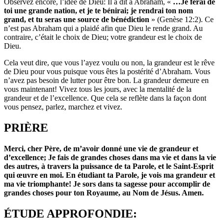
Observez encore, l’idée de Dieu: Il a dit à Abraham, «
…Je ferai de
toi une grande nation, et je te bénirai; je rendrai ton nom
grand, et tu seras une source de bénédiction
» (Genèse 12:2). Ce
n’est pas Abraham qui a plaidé afin que Dieu le rende grand. Au
contraire, c’était le choix de Dieu; votre grandeur est le choix de
Dieu.
Cela veut dire, que vous l’ayez voulu ou non, la grandeur est le rêve
de Dieu pour vous puisque vous êtes la postérité d’Abraham. Vous
n’avez pas besoin de lutter pour être bon. La grandeur demeure en
vous maintenant! Vivez tous les jours, avec la mentalité de la
grandeur et de l’excellence. Que cela se reflète dans la façon dont
vous pensez, parlez, marchez et vivez.
PRIÈRE
Merci, cher Père, de m’avoir donné une vie de grandeur et
d’excellence; Je fais de grandes choses dans ma vie et dans la vie
des autres, à travers la puissance de ta Parole, et le Saint-Esprit
qui œuvre en moi. En étudiant ta Parole, je vois ma grandeur et
ma vie triomphante! Je sors dans ta sagesse pour accomplir de
grandes choses pour ton Royaume, au Nom de Jésus. Amen.
ÉTUDE APPROFONDIE: