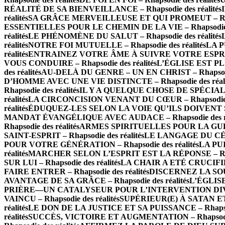
RÉALITÉ DE SA BIENVEILLANCE – Rhapsodie des réalités
réalités
SA GRÂCE MERVEILLEUSE ET QUI PROMEUT – Rhapso
ESSENTIELLES POUR LE CHEMIN DE LA VIE – Rhapsodie de
réalités
LE PHÉNOMÈNE DU SALUT – Rhapsodie des réalités
réalités
NOTRE FOI MUTUELLE – Rhapsodie des réalités
LA P
réalités
ENTRAINEZ VOTRE ÂME À SUIVRE VOTRE ESPRIT – 
VOUS CONDUIRE – Rhapsodie des réalités
L’ÉGLISE EST PLU
des réalités
AU-DELÀ DU GENRE – UN EN CHRIST – Rhapsodie 
D’HOMME AVEC UNE VIE DISTINCTE – Rhapsodie des réali
Rhapsodie des réalités
IL Y A QUELQUE CHOSE DE SPÉCIAL À 
réalités
LA CIRCONCISION VENANT DU CŒUR – Rhapsodie de
réalités
ÉDUQUEZ-LES SELON LA VOIE QU’ILS DOIVENT SUIV
MANDAT ÉVANGÉLIQUE AVEC AUDACE – Rhapsodie des ré
Rhapsodie des réalités
ARMES SPIRITUELLES POUR LA GUERRE
SAINT-ESPRIT – Rhapsodie des réalités
LE LANGAGE DU CÉLES
POUR VOTRE GÉNÉRATION – Rhapsodie des réalités
LA PUI
réalités
MARCHER SELON L’ESPRIT EST LA RÉPONSE – Rhaps
SUR LUI – Rhapsodie des réalités
LA CHAIR A ETÉ CRUCIFIÉE 
FAIRE ENTRER – Rhapsodie des réalités
DISCERNEZ LA SOURC
AVANTAGE DE SA GRÂCE – Rhapsodie des réalités
L’ÉGLISE
PRIÈRE—UN CATALYSEUR POUR L’INTERVENTION DIVINE –
VAINCU – Rhapsodie des réalités
SUPÉRIEUR(E) À SATAN ET À
réalités
LE DON DE LA JUSTICE ET SA PUISSANCE – Rhapsodi
réalités
SUCCÈS, VICTOIRE ET AUGMENTATION – Rhapsodie 