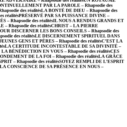
ADVERSAIRE – Rhapsodie des réalités
UN ROYAUME
NTINUELLEMENT PAR LA PAROLE – Rhapsodie des
odie des réalités
LA BONTÉ DE DIEU – Rhapsodie des
 réalités
PRÉSERVÉ PAR SA PUISSANCE DIVINE –
– Rhapsodie des réalités
IL NOUS A RENDUS GRANDS ET
hapsodie des réalités
CHRIST – LA PIERRE
OUR DISCERNER LES BONS CONSEILS – Rhapsodie des
ie des réalités
LE DISCERNEMENT SPIRITUEL DANS
EUNES GENS ET PÈRES – Rhapsodie des réalités
C’EST LA
és
LA CERTITUDE INCONTESTABLE DE SA DIVINITÉ –
LA BÉNÉDICTION EN VOUS – Rhapsodie des réalités
CES
NDEMENT DE LA FOI – Rhapsodie des réalités
LA GRÂCE
T – Rhapsodie des réalités
SOYEZ REMPLI DE L’ESPRIT
LA CONSCIENCE DE SA PRÉSENCE EN NOUS –