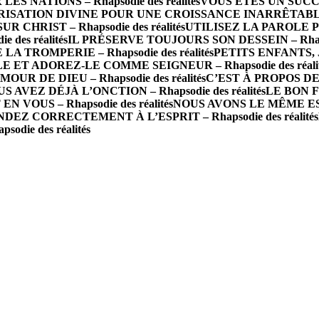
 NATIONS – Rhapsodie des réalités
VOUS ÊTES UN SUCCÈS 
ISATION DIVINE POUR UNE CROISSANCE INARRÊTABLE – R
R CHRIST – Rhapsodie des réalités
UTILISEZ LA PAROLE P
des réalités
IL PRÉSERVE TOUJOURS SON DESSEIN – Rhapsod
A TROMPERIE – Rhapsodie des réalités
PETITS ENFANTS, J
 ET ADOREZ-LE COMME SEIGNEUR – Rhapsodie des réalit
 DE DIEU – Rhapsodie des réalités
C’EST À PROPOS DE 
S AVEZ DÉJÀ L’ONCTION – Rhapsodie des réalités
LE BON FO
N VOUS – Rhapsodie des réalités
NOUS AVONS LE MÊME ESPRI
DEZ CORRECTEMENT À L’ESPRIT – Rhapsodie des réalités
die des réalités