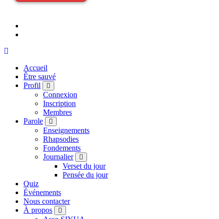
Accueil
Être sauvé
Profil
Connexion
Inscription
Membres
Parole
Enseignements
Rhapsodies
Fondements
Journalier
Verset du jour
Pensée du jour
Quiz
Événements
Nous contacter
À propos