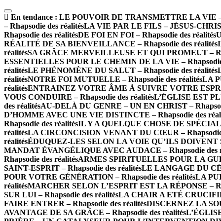
En tendance :
LE POUVOIR DE TRANSMETTRE LA VIE – Rha
– Rhapsodie des réalités
LA VIE PAR LE FILS – JÉSUS-CHRIST –
Rhapsodie des réalités
DE FOI EN FOI – Rhapsodie des réalités
U
RÉALITÉ DE SA BIENVEILLANCE – Rhapsodie des réalités
réalités
SA GRÂCE MERVEILLEUSE ET QUI PROMEUT – Rhapso
ESSENTIELLES POUR LE CHEMIN DE LA VIE – Rhapsodie de
réalités
LE PHÉNOMÈNE DU SALUT – Rhapsodie des réalités
réalités
NOTRE FOI MUTUELLE – Rhapsodie des réalités
LA P
réalités
ENTRAINEZ VOTRE ÂME À SUIVRE VOTRE ESPRIT – 
VOUS CONDUIRE – Rhapsodie des réalités
L’ÉGLISE EST PLU
des réalités
AU-DELÀ DU GENRE – UN EN CHRIST – Rhapsodie 
D’HOMME AVEC UNE VIE DISTINCTE – Rhapsodie des réali
Rhapsodie des réalités
IL Y A QUELQUE CHOSE DE SPÉCIAL À 
réalités
LA CIRCONCISION VENANT DU CŒUR – Rhapsodie de
réalités
ÉDUQUEZ-LES SELON LA VOIE QU’ILS DOIVENT SUIV
MANDAT ÉVANGÉLIQUE AVEC AUDACE – Rhapsodie des ré
Rhapsodie des réalités
ARMES SPIRITUELLES POUR LA GUERRE
SAINT-ESPRIT – Rhapsodie des réalités
LE LANGAGE DU CÉLES
POUR VOTRE GÉNÉRATION – Rhapsodie des réalités
LA PUI
réalités
MARCHER SELON L’ESPRIT EST LA RÉPONSE – Rhaps
SUR LUI – Rhapsodie des réalités
LA CHAIR A ETÉ CRUCIFIÉE 
FAIRE ENTRER – Rhapsodie des réalités
DISCERNEZ LA SOURC
AVANTAGE DE SA GRÂCE – Rhapsodie des réalités
L’ÉGLISE