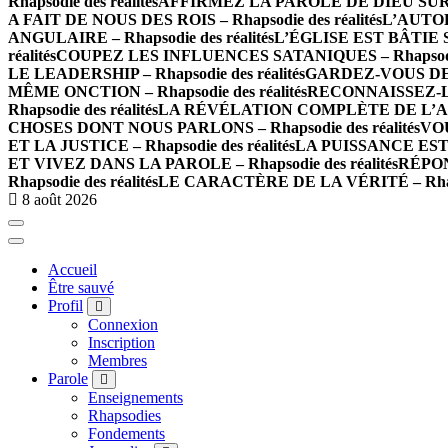
Rhapsodie des réalités
AFFIRMEZ LA PAROLE DE DIEU SUR LES
A FAIT DE NOUS DES ROIS – Rhapsodie des réalités
L’AUTOR
ANGULAIRE – Rhapsodie des réalités
L’ÉGLISE EST BÂTIE SU
réalités
COUPEZ LES INFLUENCES SATANIQUES – Rhapsodie 
LE LEADERSHIP – Rhapsodie des réalités
GARDEZ-VOUS DE L
MÊME ONCTION – Rhapsodie des réalités
RECONNAISSEZ-LE
Rhapsodie des réalités
LA RÉVÉLATION COMPLÈTE DE L’AMOUR
CHOSES DONT NOUS PARLONS – Rhapsodie des réalités
VOU
ET LA JUSTICE – Rhapsodie des réalités
LA PUISSANCE EST E
ET VIVEZ DANS LA PAROLE – Rhapsodie des réalités
RÉPON
Rhapsodie des réalités
LE CARACTÈRE DE LA VÉRITÉ – Rhapso
8 août 2026
Accueil
Être sauvé
Profil
Connexion
Inscription
Membres
Parole
Enseignements
Rhapsodies
Fondements