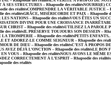
 Rhapsodie des réalités
LA VÉRITÉ À PROPOS DE NOTRE 
 SES STRUCTURES – Rhapsodie des réalités
NOURRI(E) CO
e des réalités
COMPRENDRE LA VÉRITABLE JUSTICE – Rhaps
des réalités
GRÂCE, MISÉRICORDE ET PAIX – Rhapsodie des
 NATIONS – Rhapsodie des réalités
VOUS ÊTES UN SUCCÈS 
ISATION DIVINE POUR UNE CROISSANCE INARRÊTABLE – R
R CHRIST – Rhapsodie des réalités
UTILISEZ LA PAROLE P
des réalités
IL PRÉSERVE TOUJOURS SON DESSEIN – Rhapsod
A TROMPERIE – Rhapsodie des réalités
PETITS ENFANTS, J
 ET ADOREZ-LE COMME SEIGNEUR – Rhapsodie des réalit
 DE DIEU – Rhapsodie des réalités
C’EST À PROPOS DE 
S AVEZ DÉJÀ L’ONCTION – Rhapsodie des réalités
LE BON FO
N VOUS – Rhapsodie des réalités
NOUS AVONS LE MÊME ESPRI
DEZ CORRECTEMENT À L’ESPRIT – Rhapsodie des réalités
die des réalités