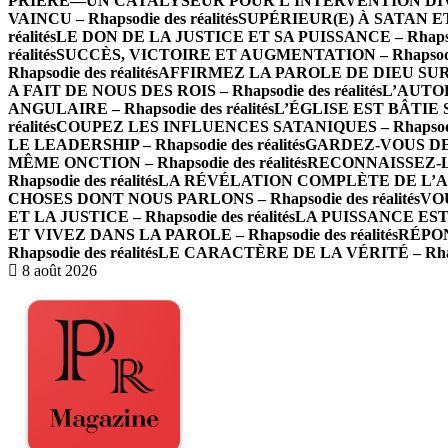
PRIÈRE—UN CATALYSEUR POUR L’INTERVENTION DIVINE –
VAINCU – Rhapsodie des réalités
SUPÉRIEUR(E) À SATAN ET À
réalités
LE DON DE LA JUSTICE ET SA PUISSANCE – Rhapsodi
réalités
SUCCÈS, VICTOIRE ET AUGMENTATION – Rhapsodie 
Rhapsodie des réalités
AFFIRMEZ LA PAROLE DE DIEU SUR LES
A FAIT DE NOUS DES ROIS – Rhapsodie des réalités
L’AUTOR
ANGULAIRE – Rhapsodie des réalités
L’ÉGLISE EST BÂTIE SU
réalités
COUPEZ LES INFLUENCES SATANIQUES – Rhapsodie 
LE LEADERSHIP – Rhapsodie des réalités
GARDEZ-VOUS DE L
MÊME ONCTION – Rhapsodie des réalités
RECONNAISSEZ-LE
Rhapsodie des réalités
LA RÉVÉLATION COMPLÈTE DE L’AMOUR
CHOSES DONT NOUS PARLONS – Rhapsodie des réalités
VOU
ET LA JUSTICE – Rhapsodie des réalités
LA PUISSANCE EST E
ET VIVEZ DANS LA PAROLE – Rhapsodie des réalités
RÉPON
Rhapsodie des réalités
LE CARACTÈRE DE LA VÉRITÉ – Rhapso
8 août 2026