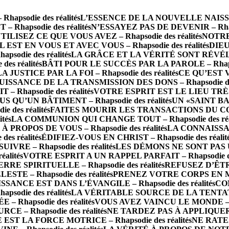
psodie des réalités
L’ESSENCE DE LA NOUVELLE NAISSANCE
 Rhapsodie des réalités
N’ESSAYEZ PAS DE DEVENIR – Rhapso
TILISEZ CE QUE VOUS AVEZ – Rhapsodie des réalités
NOTRE 
IL EST EN VOUS ET AVEC VOUS – Rhapsodie des réalités
DIEU
die des réalités
LA GRÂCE ET LA VÉRITÉ SONT RÉVÉLÉES 
s réalités
BÂTI POUR LE SUCCÈS PAR LA PAROLE – Rhapsod
LA JUSTICE PAR LA FOI – Rhapsodie des réalités
CE QU’EST 
UISSANCE DE LA TRANSMISSION DES DONS – Rhapsodie des 
Rhapsodie des réalités
VOTRE ESPRIT EST LE LIEU TRÈS SA
S QU’UN BÂTIMENT – Rhapsodie des réalités
UN «SAINT BA
des réalités
FAITES MOURIR LES TRANSACTIONS DU CORPS 
tés
LA COMMUNION QUI CHANGE TOUT – Rhapsodie des réal
PROPOS DE VOUS – Rhapsodie des réalités
LA CONNAISSAN
s réalités
ÉDIFIEZ-VOUS EN CHRIST – Rhapsodie des réalit
RE – Rhapsodie des réalités
LES DÉMONS NE SONT PAS UN 
alités
VOTRE ESPRIT A UN RAPPEL PARFAIT – Rhapsodie des
 SPIRITUELLE – Rhapsodie des réalités
REFUSEZ D’ÊTRE 
TE – Rhapsodie des réalités
PRENEZ VOTRE CORPS EN MAIN
SSANCE EST DANS L’ÉVANGILE – Rhapsodie des réalités
CO
odie des réalités
LA VÉRITABLE SOURCE DE LA TENTATION 
– Rhapsodie des réalités
VOUS AVEZ VAINCU LE MONDE – Rha
E – Rhapsodie des réalités
NE TARDEZ PAS À APPLIQUER LA
 EST LA FORCE MOTRICE – Rhapsodie des réalités
NE RATEZ