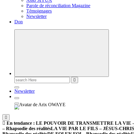
Asso SIYUA
Parole de réconciliation Magazine
Témoignages
Newsletter
Don
Newsletter
En tendance :
LE POUVOIR DE TRANSMETTRE LA VIE – Rha
– Rhapsodie des réalités
LA VIE PAR LE FILS – JÉSUS-CHRIST –
Rhapsodie des réalités
DE FOI EN FOI – Rhapsodie des réalités
U