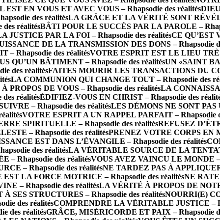
IL EST EN VOUS ET AVEC VOUS – Rhapsodie des réalités
DIEU
die des réalités
LA GRÂCE ET LA VÉRITÉ SONT RÉVÉLÉES 
s réalités
BÂTI POUR LE SUCCÈS PAR LA PAROLE – Rhapsod
LA JUSTICE PAR LA FOI – Rhapsodie des réalités
CE QU’EST 
UISSANCE DE LA TRANSMISSION DES DONS – Rhapsodie des 
Rhapsodie des réalités
VOTRE ESPRIT EST LE LIEU TRÈS SA
S QU’UN BÂTIMENT – Rhapsodie des réalités
UN «SAINT BA
des réalités
FAITES MOURIR LES TRANSACTIONS DU CORPS 
tés
LA COMMUNION QUI CHANGE TOUT – Rhapsodie des réal
PROPOS DE VOUS – Rhapsodie des réalités
LA CONNAISSAN
s réalités
ÉDIFIEZ-VOUS EN CHRIST – Rhapsodie des réalit
RE – Rhapsodie des réalités
LES DÉMONS NE SONT PAS UN 
alités
VOTRE ESPRIT A UN RAPPEL PARFAIT – Rhapsodie des
 SPIRITUELLE – Rhapsodie des réalités
REFUSEZ D’ÊTRE 
TE – Rhapsodie des réalités
PRENEZ VOTRE CORPS EN MAIN
SSANCE EST DANS L’ÉVANGILE – Rhapsodie des réalités
CO
odie des réalités
LA VÉRITABLE SOURCE DE LA TENTATION 
– Rhapsodie des réalités
VOUS AVEZ VAINCU LE MONDE – Rha
E – Rhapsodie des réalités
NE TARDEZ PAS À APPLIQUER LA
 EST LA FORCE MOTRICE – Rhapsodie des réalités
NE RATEZ
 Rhapsodie des réalités
LA VÉRITÉ À PROPOS DE NOTRE 
 SES STRUCTURES – Rhapsodie des réalités
NOURRI(E) CO
e des réalités
COMPRENDRE LA VÉRITABLE JUSTICE – Rhaps
des réalités
GRÂCE, MISÉRICORDE ET PAIX – Rhapsodie des