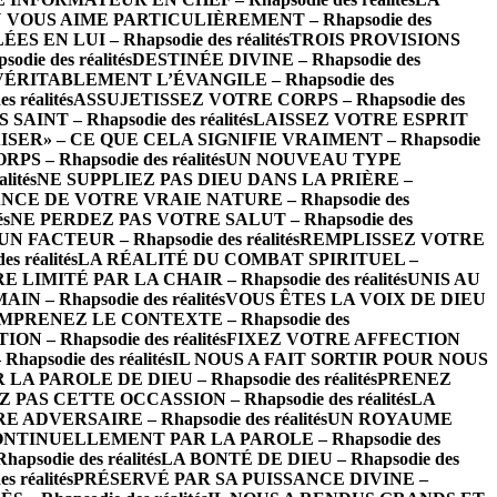
 VOUS AIME PARTICULIÈREMENT – Rhapsodie des
EN LUI – Rhapsodie des réalités
TROIS PROVISIONS
ie des réalités
DESTINÉE DIVINE – Rhapsodie des
VÉRITABLEMENT L’ÉVANGILE – Rhapsodie des
réalités
ASSUJETISSEZ VOTRE CORPS – Rhapsodie des
INT – Rhapsodie des réalités
LAISSEZ VOTRE ESPRIT
ISER» – CE QUE CELA SIGNIFIE VRAIMENT – Rhapsodie
– Rhapsodie des réalités
UN NOUVEAU TYPE
ités
NE SUPPLIEZ PAS DIEU DANS LA PRIÈRE –
CE DE VOTRE VRAIE NATURE – Rhapsodie des
és
NE PERDEZ PAS VOTRE SALUT – Rhapsodie des
FACTEUR – Rhapsodie des réalités
REMPLISSEZ VOTRE
 réalités
LA RÉALITÉ DU COMBAT SPIRITUEL –
LIMITÉ PAR LA CHAIR – Rhapsodie des réalités
UNIS AU
 – Rhapsodie des réalités
VOUS ÊTES LA VOIX DE DIEU
MPRENEZ LE CONTEXTE – Rhapsodie des
– Rhapsodie des réalités
FIXEZ VOTRE AFFECTION
psodie des réalités
IL NOUS A FAIT SORTIR POUR NOUS
 PAROLE DE DIEU – Rhapsodie des réalités
PRENEZ
 PAS CETTE OCCASSION – Rhapsodie des réalités
LA
ADVERSAIRE – Rhapsodie des réalités
UN ROYAUME
NTINUELLEMENT PAR LA PAROLE – Rhapsodie des
odie des réalités
LA BONTÉ DE DIEU – Rhapsodie des
 réalités
PRÉSERVÉ PAR SA PUISSANCE DIVINE –