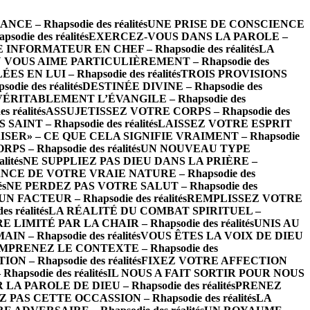
 – Rhapsodie des réalités
UNE PRISE DE CONSCIENCE
die des réalités
EXERCEZ-VOUS DANS LA PAROLE –
INFORMATEUR EN CHEF – Rhapsodie des réalités
LA
 VOUS AIME PARTICULIÈREMENT – Rhapsodie des
EN LUI – Rhapsodie des réalités
TROIS PROVISIONS
ie des réalités
DESTINÉE DIVINE – Rhapsodie des
VÉRITABLEMENT L’ÉVANGILE – Rhapsodie des
réalités
ASSUJETISSEZ VOTRE CORPS – Rhapsodie des
INT – Rhapsodie des réalités
LAISSEZ VOTRE ESPRIT
ISER» – CE QUE CELA SIGNIFIE VRAIMENT – Rhapsodie
– Rhapsodie des réalités
UN NOUVEAU TYPE
ités
NE SUPPLIEZ PAS DIEU DANS LA PRIÈRE –
CE DE VOTRE VRAIE NATURE – Rhapsodie des
és
NE PERDEZ PAS VOTRE SALUT – Rhapsodie des
FACTEUR – Rhapsodie des réalités
REMPLISSEZ VOTRE
 réalités
LA RÉALITÉ DU COMBAT SPIRITUEL –
LIMITÉ PAR LA CHAIR – Rhapsodie des réalités
UNIS AU
 – Rhapsodie des réalités
VOUS ÊTES LA VOIX DE DIEU
MPRENEZ LE CONTEXTE – Rhapsodie des
– Rhapsodie des réalités
FIXEZ VOTRE AFFECTION
psodie des réalités
IL NOUS A FAIT SORTIR POUR NOUS
 PAROLE DE DIEU – Rhapsodie des réalités
PRENEZ
 PAS CETTE OCCASSION – Rhapsodie des réalités
LA