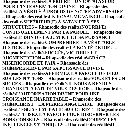
Rhapsodie des réalités
LA PRIÈRE—UN CATALYSEUR
POUR L’INTERVENTION DIVINE – Rhapsodie des
réalités
LA VÉRITÉ À PROPOS DE NOTRE ADVERSAIRE
– Rhapsodie des réalités
UN ROYAUME VAINCU – Rhapsodie
des réalités
SUPÉRIEUR(E) À SATAN ET À SES
STRUCTURES – Rhapsodie des réalités
NOURRI(E)
CONTINUELLEMENT PAR LA PAROLE – Rhapsodie des
réalités
LE DON DE LA JUSTICE ET SA PUISSANCE –
Rhapsodie des réalités
COMPRENDRE LA VÉRITABLE
JUSTICE – Rhapsodie des réalités
LA BONTÉ DE DIEU –
Rhapsodie des réalités
SUCCÈS, VICTOIRE ET
AUGMENTATION – Rhapsodie des réalités
GRÂCE,
MISÉRICORDE ET PAIX – Rhapsodie des
réalités
PRÉSERVÉ PAR SA PUISSANCE DIVINE –
Rhapsodie des réalités
AFFIRMEZ LA PAROLE DE DIEU
SUR LES NATIONS – Rhapsodie des réalités
VOUS ÊTES UN
SUCCÈS – Rhapsodie des réalités
IL NOUS A RENDUS
GRANDS ET A FAIT DE NOUS DES ROIS – Rhapsodie des
réalités
L’AUTORISATION DIVINE POUR UNE
CROISSANCE INARRÊTABLE – Rhapsodie des
réalités
CHRIST – LA PIERRE ANGULAIRE – Rhapsodie des
réalités
L’ÉGLISE EST BÂTIE SUR CHRIST – Rhapsodie des
réalités
UTILISEZ LA PAROLE POUR DISCERNER LES
BONS CONSEILS – Rhapsodie des réalités
COUPEZ LES
INFLUENCES SATANIQUES – Rhapsodie des réalités
IL