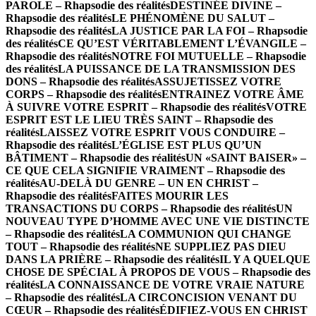
PAROLE – Rhapsodie des réalités
DESTINÉE DIVINE –
Rhapsodie des réalités
LE PHÉNOMÈNE DU SALUT –
Rhapsodie des réalités
LA JUSTICE PAR LA FOI – Rhapsodie
des réalités
CE QU’EST VÉRITABLEMENT L’ÉVANGILE –
Rhapsodie des réalités
NOTRE FOI MUTUELLE – Rhapsodie
des réalités
LA PUISSANCE DE LA TRANSMISSION DES
DONS – Rhapsodie des réalités
ASSUJETISSEZ VOTRE
CORPS – Rhapsodie des réalités
ENTRAINEZ VOTRE ÂME
À SUIVRE VOTRE ESPRIT – Rhapsodie des réalités
VOTRE
ESPRIT EST LE LIEU TRÈS SAINT – Rhapsodie des
réalités
LAISSEZ VOTRE ESPRIT VOUS CONDUIRE –
Rhapsodie des réalités
L’ÉGLISE EST PLUS QU’UN
BÂTIMENT – Rhapsodie des réalités
UN «SAINT BAISER» –
CE QUE CELA SIGNIFIE VRAIMENT – Rhapsodie des
réalités
AU-DELÀ DU GENRE – UN EN CHRIST –
Rhapsodie des réalités
FAITES MOURIR LES
TRANSACTIONS DU CORPS – Rhapsodie des réalités
UN
NOUVEAU TYPE D’HOMME AVEC UNE VIE DISTINCTE
– Rhapsodie des réalités
LA COMMUNION QUI CHANGE
TOUT – Rhapsodie des réalités
NE SUPPLIEZ PAS DIEU
DANS LA PRIÈRE – Rhapsodie des réalités
IL Y A QUELQUE
CHOSE DE SPÉCIAL À PROPOS DE VOUS – Rhapsodie des
réalités
LA CONNAISSANCE DE VOTRE VRAIE NATURE
– Rhapsodie des réalités
LA CIRCONCISION VENANT DU
CŒUR – Rhapsodie des réalités
ÉDIFIEZ-VOUS EN CHRIST