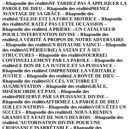
– Rhapsodie des réalités
NE TARDEZ PAS À APPLIQUER LA
PAROLE DE DIEU – Rhapsodie des réalités
PRENEZ
AVANTAGE DE SA GRÂCE – Rhapsodie des
réalités
L’ÉGLISE EST LA FORCE MOTRICE – Rhapsodie
des réalités
NE RATEZ PAS CETTE OCCASSION –
Rhapsodie des réalités
LA PRIÈRE—UN CATALYSEUR
POUR L’INTERVENTION DIVINE – Rhapsodie des
réalités
LA VÉRITÉ À PROPOS DE NOTRE ADVERSAIRE
– Rhapsodie des réalités
UN ROYAUME VAINCU – Rhapsodie
des réalités
SUPÉRIEUR(E) À SATAN ET À SES
STRUCTURES – Rhapsodie des réalités
NOURRI(E)
CONTINUELLEMENT PAR LA PAROLE – Rhapsodie des
réalités
LE DON DE LA JUSTICE ET SA PUISSANCE –
Rhapsodie des réalités
COMPRENDRE LA VÉRITABLE
JUSTICE – Rhapsodie des réalités
LA BONTÉ DE DIEU –
Rhapsodie des réalités
SUCCÈS, VICTOIRE ET
AUGMENTATION – Rhapsodie des réalités
GRÂCE,
MISÉRICORDE ET PAIX – Rhapsodie des
réalités
PRÉSERVÉ PAR SA PUISSANCE DIVINE –
Rhapsodie des réalités
AFFIRMEZ LA PAROLE DE DIEU
SUR LES NATIONS – Rhapsodie des réalités
VOUS ÊTES UN
SUCCÈS – Rhapsodie des réalités
IL NOUS A RENDUS
GRANDS ET A FAIT DE NOUS DES ROIS – Rhapsodie des
réalités
L’AUTORISATION DIVINE POUR UNE
CROISSANCE INARRÊTABLE – Rhapsodie des