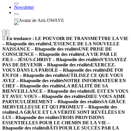
Newsletter
En tendance :
LE POUVOIR DE TRANSMETTRE LA VIE
– Rhapsodie des réalités
L’ESSENCE DE LA NOUVELLE
NAISSANCE – Rhapsodie des réalités
UNE PRISE DE
CONSCIENCE – Rhapsodie des réalités
LA VIE PAR LE
FILS – JÉSUS-CHRIST – Rhapsodie des réalités
N’ESSAYEZ
PAS DE DEVENIR – Rhapsodie des réalités
EXERCEZ-
VOUS DANS LA PAROLE – Rhapsodie des réalités
DE FOI
EN FOI – Rhapsodie des réalités
UTILISEZ CE QUE VOUS
AVEZ – Rhapsodie des réalités
NOTRE INFORMATEUR EN
CHEF – Rhapsodie des réalités
LA RÉALITÉ DE SA
BIENVEILLANCE – Rhapsodie des réalités
IL EST EN VOUS
ET AVEC VOUS – Rhapsodie des réalités
DIEU VOUS AIME
PARTICULIÈREMENT – Rhapsodie des réalités
SA GRÂCE
MERVEILLEUSE ET QUI PROMEUT – Rhapsodie des
réalités
LA GRÂCE ET LA VÉRITÉ SONT RÉVÉLÉES EN
LUI – Rhapsodie des réalités
TROIS PROVISIONS
ESSENTIELLES POUR LE CHEMIN DE LA VIE –
Rhapsodie des réalités
BÂTI POUR LE SUCCÈS PAR LA