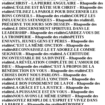
réalités
CHRIST – LA PIERRE ANGULAIRE – Rhapsodie des
réalités
L’ÉGLISE EST BÂTIE SUR CHRIST – Rhapsodie des
réalités
UTILISEZ LA PAROLE POUR DISCERNER LES
BONS CONSEILS – Rhapsodie des réalités
COUPEZ LES
INFLUENCES SATANIQUES – Rhapsodie des réalités
IL
PRÉSERVE TOUJOURS SON DESSEIN – Rhapsodie des
réalités
LE DISCERNEMENT SPIRITUEL DANS LE
LEADERSHIP – Rhapsodie des réalités
GARDEZ-VOUS DE
LA TROMPERIE – Rhapsodie des réalités
PETITS
ENFANTS, JEUNES GENS ET PÈRES – Rhapsodie des
réalités
C’EST LA MÊME ONCTION – Rhapsodie des
réalités
RECONNAISSEZ-LE ET ADOREZ-LE COMME
SEIGNEUR – Rhapsodie des réalités
LA CERTITUDE
INCONTESTABLE DE SA DIVINITÉ – Rhapsodie des
réalités
LA RÉVÉLATION COMPLÈTE DE L’AMOUR DE
DIEU – Rhapsodie des réalités
C’EST À PROPOS DE LA
BÉNÉDICTION EN VOUS – Rhapsodie des réalités
CES
CHOSES DONT NOUS PARLONS – Rhapsodie des
réalités
VOUS AVEZ DÉJÀ L’ONCTION – Rhapsodie des
réalités
LE BON FONDEMENT DE LA FOI – Rhapsodie des
réalités
LA GRÂCE ET LA JUSTICE – Rhapsodie des
réalités
LA PUISSANCE EST EN VOUS – Rhapsodie des
réalités
NOUS AVONS LE MÊME ESPRIT – Rhapsodie des
réalités
SOYEZ REMPLI DE L’ESPRIT ET VIVEZ DANS
LA PAROLE – Rhapsodie des réalités
RÉPONDEZ