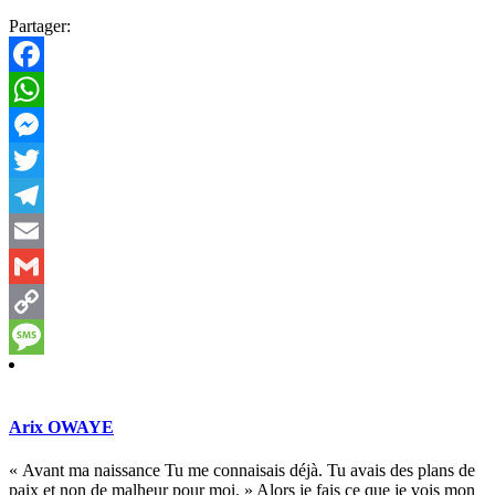
Partager:
Facebook
WhatsApp
Messenger
Twitter
Telegram
Email
Gmail
Copy
Link
Message
Arix OWAYE
« Avant ma naissance Tu me connaisais déjà. Tu avais des plans de
paix et non de malheur pour moi. » Alors je fais ce que je vois mon