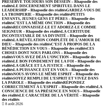
PRÉSERVE TOUJOURS SON DESSEIN – Rhapsodie des
réalités
LE DISCERNEMENT SPIRITUEL DANS LE
LEADERSHIP – Rhapsodie des réalités
GARDEZ-VOUS DE
LA TROMPERIE – Rhapsodie des réalités
PETITS
ENFANTS, JEUNES GENS ET PÈRES – Rhapsodie des
réalités
C’EST LA MÊME ONCTION – Rhapsodie des
réalités
RECONNAISSEZ-LE ET ADOREZ-LE COMME
SEIGNEUR – Rhapsodie des réalités
LA CERTITUDE
INCONTESTABLE DE SA DIVINITÉ – Rhapsodie des
réalités
LA RÉVÉLATION COMPLÈTE DE L’AMOUR DE
DIEU – Rhapsodie des réalités
C’EST À PROPOS DE LA
BÉNÉDICTION EN VOUS – Rhapsodie des réalités
CES
CHOSES DONT NOUS PARLONS – Rhapsodie des
réalités
VOUS AVEZ DÉJÀ L’ONCTION – Rhapsodie des
réalités
LE BON FONDEMENT DE LA FOI – Rhapsodie des
réalités
LA GRÂCE ET LA JUSTICE – Rhapsodie des
réalités
LA PUISSANCE EST EN VOUS – Rhapsodie des
réalités
NOUS AVONS LE MÊME ESPRIT – Rhapsodie des
réalités
SOYEZ REMPLI DE L’ESPRIT ET VIVEZ DANS
LA PAROLE – Rhapsodie des réalités
RÉPONDEZ
CORRECTEMENT À L’ESPRIT – Rhapsodie des réalités
LA
CONSCIENCE DE SA PRÉSENCE EN NOUS – Rhapsodie
des réalités
LE CARACTÈRE DE LA VÉRITÉ – Rhapsodie
des réalités
8 août 2026