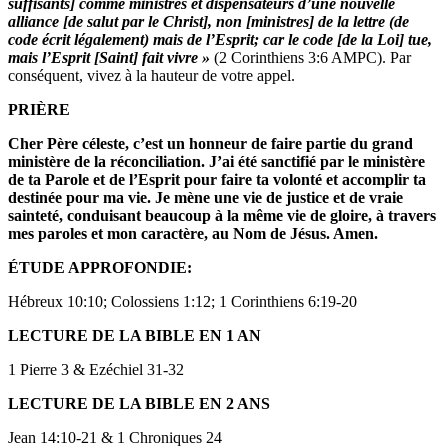
suffisants] comme ministres et
dispensateurs d’une nouvelle
alliance [de salut par le Christ], non [ministres] de la lettre (de
code écrit légalement) mais de l’Esprit; car le code [de la Loi] tue,
mais l’Esprit [Saint] fait vivre »
(2 Corinthiens 3:6 AMPC). Par
conséquent, vivez à la hauteur de votre appel.
PRIÈRE
Cher Père céleste, c’est un honneur de faire partie du grand
ministère de la réconciliation. J’ai été
sanctifié par le ministère
de ta Parole et de l’Esprit
pour faire ta volonté et accomplir ta
destinée pour ma vie. Je mène une vie de justice et de vraie
sainteté, conduisant beaucoup à la même vie de gloire, à travers
mes paroles et mon caractère, au Nom de Jésus. Amen.
ÉTUDE APPROFONDIE:
Hébreux 10:10; Colossiens 1:12; 1 Corinthiens 6:19-20
LECTURE DE LA BIBLE EN 1 AN
1 Pierre 3 & Ezéchiel 31-32
LECTURE DE LA BIBLE EN 2 ANS
Jean 14:10-21 & 1 Chroniques 24