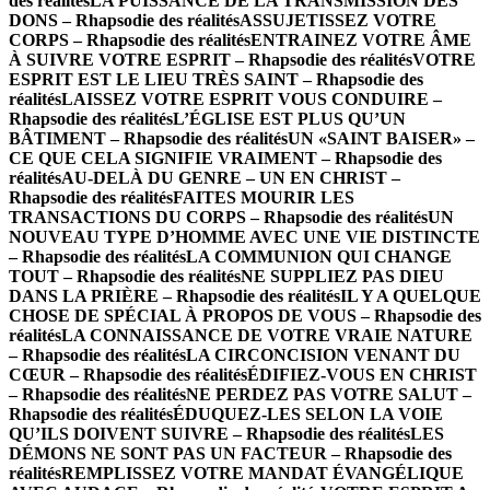
des réalités
LA PUISSANCE DE LA TRANSMISSION DES
DONS – Rhapsodie des réalités
ASSUJETISSEZ VOTRE
CORPS – Rhapsodie des réalités
ENTRAINEZ VOTRE ÂME
À SUIVRE VOTRE ESPRIT – Rhapsodie des réalités
VOTRE
ESPRIT EST LE LIEU TRÈS SAINT – Rhapsodie des
réalités
LAISSEZ VOTRE ESPRIT VOUS CONDUIRE –
Rhapsodie des réalités
L’ÉGLISE EST PLUS QU’UN
BÂTIMENT – Rhapsodie des réalités
UN «SAINT BAISER» –
CE QUE CELA SIGNIFIE VRAIMENT – Rhapsodie des
réalités
AU-DELÀ DU GENRE – UN EN CHRIST –
Rhapsodie des réalités
FAITES MOURIR LES
TRANSACTIONS DU CORPS – Rhapsodie des réalités
UN
NOUVEAU TYPE D’HOMME AVEC UNE VIE DISTINCTE
– Rhapsodie des réalités
LA COMMUNION QUI CHANGE
TOUT – Rhapsodie des réalités
NE SUPPLIEZ PAS DIEU
DANS LA PRIÈRE – Rhapsodie des réalités
IL Y A QUELQUE
CHOSE DE SPÉCIAL À PROPOS DE VOUS – Rhapsodie des
réalités
LA CONNAISSANCE DE VOTRE VRAIE NATURE
– Rhapsodie des réalités
LA CIRCONCISION VENANT DU
CŒUR – Rhapsodie des réalités
ÉDIFIEZ-VOUS EN CHRIST
– Rhapsodie des réalités
NE PERDEZ PAS VOTRE SALUT –
Rhapsodie des réalités
ÉDUQUEZ-LES SELON LA VOIE
QU’ILS DOIVENT SUIVRE – Rhapsodie des réalités
LES
DÉMONS NE SONT PAS UN FACTEUR – Rhapsodie des
réalités
REMPLISSEZ VOTRE MANDAT ÉVANGÉLIQUE