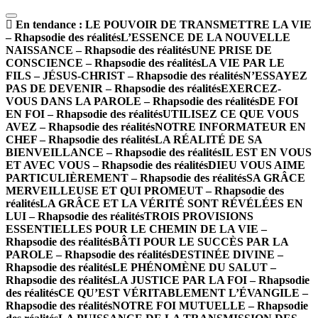
En tendance :
LE POUVOIR DE TRANSMETTRE LA VIE
– Rhapsodie des réalités
L’ESSENCE DE LA NOUVELLE
NAISSANCE – Rhapsodie des réalités
UNE PRISE DE
CONSCIENCE – Rhapsodie des réalités
LA VIE PAR LE
FILS – JÉSUS-CHRIST – Rhapsodie des réalités
N’ESSAYEZ
PAS DE DEVENIR – Rhapsodie des réalités
EXERCEZ-
VOUS DANS LA PAROLE – Rhapsodie des réalités
DE FOI
EN FOI – Rhapsodie des réalités
UTILISEZ CE QUE VOUS
AVEZ – Rhapsodie des réalités
NOTRE INFORMATEUR EN
CHEF – Rhapsodie des réalités
LA RÉALITÉ DE SA
BIENVEILLANCE – Rhapsodie des réalités
IL EST EN VOUS
ET AVEC VOUS – Rhapsodie des réalités
DIEU VOUS AIME
PARTICULIÈREMENT – Rhapsodie des réalités
SA GRÂCE
MERVEILLEUSE ET QUI PROMEUT – Rhapsodie des
réalités
LA GRÂCE ET LA VÉRITÉ SONT RÉVÉLÉES EN
LUI – Rhapsodie des réalités
TROIS PROVISIONS
ESSENTIELLES POUR LE CHEMIN DE LA VIE –
Rhapsodie des réalités
BÂTI POUR LE SUCCÈS PAR LA
PAROLE – Rhapsodie des réalités
DESTINÉE DIVINE –
Rhapsodie des réalités
LE PHÉNOMÈNE DU SALUT –
Rhapsodie des réalités
LA JUSTICE PAR LA FOI – Rhapsodie
des réalités
CE QU’EST VÉRITABLEMENT L’ÉVANGILE –
Rhapsodie des réalités
NOTRE FOI MUTUELLE – Rhapsodie