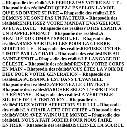
– Rhapsodie des réalités
NE PERDEZ PAS VOTRE SALUT –
Rhapsodie des réalités
ÉDUQUEZ-LES SELON LA VOIE
QU’ILS DOIVENT SUIVRE – Rhapsodie des réalités
LES
DÉMONS NE SONT PAS UN FACTEUR – Rhapsodie des
réalités
REMPLISSEZ VOTRE MANDAT ÉVANGÉLIQUE
AVEC AUDACE – Rhapsodie des réalités
VOTRE ESPRIT A
UN RAPPEL PARFAIT – Rhapsodie des réalités
LA
RÉALITÉ DU COMBAT SPIRITUEL – Rhapsodie des
réalités
ARMES SPIRITUELLES POUR LA GUERRE
SPIRITUELLE – Rhapsodie des réalités
REFUSEZ D’ÊTRE
LIMITÉ PAR LA CHAIR – Rhapsodie des réalités
UNIS AU
SAINT-ESPRIT – Rhapsodie des réalités
LE LANGAGE DU
CÉLESTE – Rhapsodie des réalités
PRENEZ VOTRE CORPS
EN MAIN – Rhapsodie des réalités
VOUS ÊTES LA VOIX DE
DIEU POUR VOTRE GÉNÉRATION – Rhapsodie des
réalités
LA PUISSANCE EST DANS L’ÉVANGILE –
Rhapsodie des réalités
COMPRENEZ LE CONTEXTE –
Rhapsodie des réalités
MARCHER SELON L’ESPRIT EST
LA RÉPONSE – Rhapsodie des réalités
LA VÉRITABLE
SOURCE DE LA TENTATION – Rhapsodie des
réalités
FIXEZ VOTRE AFFECTION SUR LUI – Rhapsodie
des réalités
LA CHAIR A ETÉ CRUCIFIÉE – Rhapsodie des
réalités
VOUS AVEZ VAINCU LE MONDE – Rhapsodie des
réalités
IL NOUS A FAIT SORTIR POUR NOUS FAIRE
ENTRER – Rhapsodie des réalités
DISCERNEZ LA SOURCE