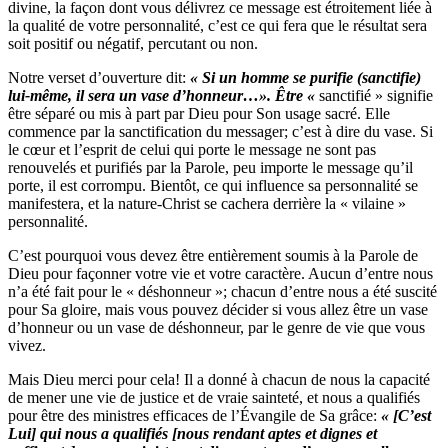
divine, la façon dont vous délivrez ce message est étroitement liée à
la qualité de votre personnalité, c’est ce qui fera que le résultat sera
soit positif ou négatif, percutant ou non.
Notre verset d’ouverture dit:
« Si un homme se purifie (sanctifie)
lui-même, il sera un vase d’honneur…». Être «
sanctifié » signifie
être séparé ou mis à part par Dieu pour Son usage sacré. Elle
commence par la sanctification du messager; c’est à dire du vase. Si
le cœur et l’esprit de celui qui porte le message ne sont pas
renouvelés et purifiés par la Parole, peu importe le message qu’il
porte, il est corrompu. Bientôt, ce qui influence sa personnalité se
manifestera, et la nature-Christ se cachera derrière la « vilaine »
personnalité.
C’est pourquoi vous devez être entièrement soumis à la Parole de
Dieu pour façonner votre vie et votre caractère. Aucun d’entre nous
n’a été fait pour le « déshonneur »; chacun d’entre nous a été suscité
pour Sa gloire, mais vous pouvez décider si vous allez être un vase
d’honneur ou un vase de déshonneur, par le genre de vie que vous
vivez.
Mais Dieu merci pour cela! Il a donné à chacun de nous la capacité
de mener une vie de justice et de vraie sainteté, et nous a qualifiés
pour être des ministres efficaces de l’Évangile de Sa grâce:
« [C’est
Lui] qui nous a qualifiés [nous rendant aptes et dignes et