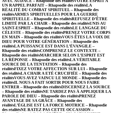
AVEC AUDACE – Rhapsodie des réalités
VOTRE ESPRIT A
UN RAPPEL PARFAIT – Rhapsodie des réalités
LA
RÉALITÉ DU COMBAT SPIRITUEL – Rhapsodie des
réalités
ARMES SPIRITUELLES POUR LA GUERRE
SPIRITUELLE – Rhapsodie des réalités
REFUSEZ D’ÊTRE
LIMITÉ PAR LA CHAIR – Rhapsodie des réalités
UNIS AU
SAINT-ESPRIT – Rhapsodie des réalités
LE LANGAGE DU
CÉLESTE – Rhapsodie des réalités
PRENEZ VOTRE CORPS
EN MAIN – Rhapsodie des réalités
VOUS ÊTES LA VOIX DE
DIEU POUR VOTRE GÉNÉRATION – Rhapsodie des
réalités
LA PUISSANCE EST DANS L’ÉVANGILE –
Rhapsodie des réalités
COMPRENEZ LE CONTEXTE –
Rhapsodie des réalités
MARCHER SELON L’ESPRIT EST
LA RÉPONSE – Rhapsodie des réalités
LA VÉRITABLE
SOURCE DE LA TENTATION – Rhapsodie des
réalités
FIXEZ VOTRE AFFECTION SUR LUI – Rhapsodie
des réalités
LA CHAIR A ETÉ CRUCIFIÉE – Rhapsodie des
réalités
VOUS AVEZ VAINCU LE MONDE – Rhapsodie des
réalités
IL NOUS A FAIT SORTIR POUR NOUS FAIRE
ENTRER – Rhapsodie des réalités
DISCERNEZ LA SOURCE
– Rhapsodie des réalités
NE TARDEZ PAS À APPLIQUER LA
PAROLE DE DIEU – Rhapsodie des réalités
PRENEZ
AVANTAGE DE SA GRÂCE – Rhapsodie des
réalités
L’ÉGLISE EST LA FORCE MOTRICE – Rhapsodie
des réalités
NE RATEZ PAS CETTE OCCASSION –