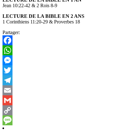
Jean 10:22-42 & 2 Rois 8-9
LECTURE DE LA BIBLE EN 2 ANS
1 Corinthiens 11:20-29 & Proverbes 18
Partager:
Facebook
WhatsApp
Messenger
Twitter
Telegram
Email
Gmail
Copy
Link
Message