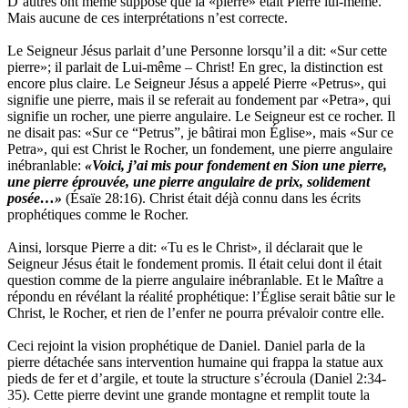
D’autres ont même supposé que la «pierre» était Pierre lui-même.
Mais aucune de ces interprétations n’est correcte.
Le Seigneur Jésus parlait d’une Personne lorsqu’il a dit: «Sur cette
pierre»; il parlait de Lui-même – Christ! En grec, la distinction est
encore plus claire. Le Seigneur Jésus a appelé Pierre «Petrus», qui
signifie une pierre, mais il se referait au fondement par «Petra», qui
signifie un rocher, une pierre angulaire. Le Seigneur est ce rocher. Il
ne disait pas: «Sur ce “Petrus”, je bâtirai mon Église», mais «Sur ce
Petra», qui est Christ le Rocher, un fondement, une pierre angulaire
inébranlable:
«Voici, j’ai mis pour fondement en Sion une pierre,
une pierre éprouvée, une pierre angulaire de prix, solidement
posée…»
(Ésaïe 28:16). Christ était déjà connu dans les écrits
prophétiques comme le Rocher.
Ainsi, lorsque Pierre a dit: «Tu es le Christ», il déclarait que le
Seigneur Jésus était le fondement promis. Il était celui dont il était
question comme de la pierre angulaire inébranlable. Et le Maître a
répondu en révélant la réalité prophétique: l’Église serait bâtie sur le
Christ, le Rocher, et rien de l’enfer ne pourra prévaloir contre elle.
Ceci rejoint la vision prophétique de Daniel. Daniel parla de la
pierre détachée sans intervention humaine qui frappa la statue aux
pieds de fer et d’argile, et toute la structure s’écroula (Daniel 2:34-
35). Cette pierre devint une grande montagne et remplit toute la