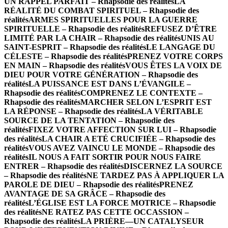
UN RAPPEL PARFAIT – Rhapsodie des réalités
LA
RÉALITÉ DU COMBAT SPIRITUEL – Rhapsodie des
réalités
ARMES SPIRITUELLES POUR LA GUERRE
SPIRITUELLE – Rhapsodie des réalités
REFUSEZ D’ÊTRE
LIMITÉ PAR LA CHAIR – Rhapsodie des réalités
UNIS AU
SAINT-ESPRIT – Rhapsodie des réalités
LE LANGAGE DU
CÉLESTE – Rhapsodie des réalités
PRENEZ VOTRE CORPS
EN MAIN – Rhapsodie des réalités
VOUS ÊTES LA VOIX DE
DIEU POUR VOTRE GÉNÉRATION – Rhapsodie des
réalités
LA PUISSANCE EST DANS L’ÉVANGILE –
Rhapsodie des réalités
COMPRENEZ LE CONTEXTE –
Rhapsodie des réalités
MARCHER SELON L’ESPRIT EST
LA RÉPONSE – Rhapsodie des réalités
LA VÉRITABLE
SOURCE DE LA TENTATION – Rhapsodie des
réalités
FIXEZ VOTRE AFFECTION SUR LUI – Rhapsodie
des réalités
LA CHAIR A ETÉ CRUCIFIÉE – Rhapsodie des
réalités
VOUS AVEZ VAINCU LE MONDE – Rhapsodie des
réalités
IL NOUS A FAIT SORTIR POUR NOUS FAIRE
ENTRER – Rhapsodie des réalités
DISCERNEZ LA SOURCE
– Rhapsodie des réalités
NE TARDEZ PAS À APPLIQUER LA
PAROLE DE DIEU – Rhapsodie des réalités
PRENEZ
AVANTAGE DE SA GRÂCE – Rhapsodie des
réalités
L’ÉGLISE EST LA FORCE MOTRICE – Rhapsodie
des réalités
NE RATEZ PAS CETTE OCCASSION –
Rhapsodie des réalités
LA PRIÈRE—UN CATALYSEUR