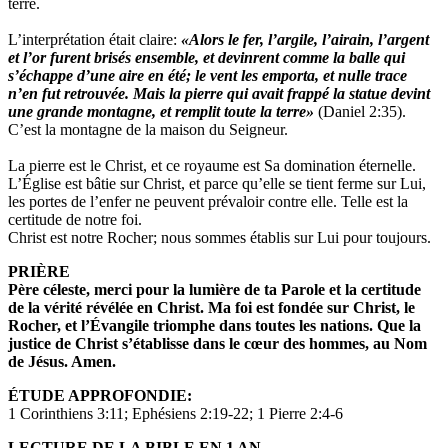
terre.
L’interprétation était claire:
«Alors le fer, l’argile, l’airain, l’argent
et l’or furent brisés ensemble, et devinrent comme la balle qui
s’échappe d’une aire en été; le vent les emporta, et nulle trace
n’en fut retrouvée. Mais la pierre qui avait frappé la statue devint
une grande montagne, et remplit toute la terre»
(Daniel 2:35).
C’est la montagne de la maison du Seigneur.
La pierre est le Christ, et ce royaume est Sa domination éternelle.
L’Église est bâtie sur Christ, et parce qu’elle se tient ferme sur Lui,
les portes de l’enfer ne peuvent prévaloir contre elle. Telle est la
certitude de notre foi.
Christ est notre Rocher; nous sommes établis sur Lui pour toujours.
PRIÈRE
Père céleste, merci pour la lumière de ta Parole et la
certitude
de la vérité révélée en Christ. Ma foi est fondée
sur Christ, le
Rocher, et l’Évangile triomphe dans toutes les
nations. Que la
justice de Christ s’établisse dans le cœur
des hommes, au Nom
de Jésus. Amen.
ÉTUDE APPROFONDIE:
1 Corinthiens 3:11; Ephésiens 2:19-22; 1 Pierre 2:4-6
LECTURE DE LA BIBLE EN 1 AN