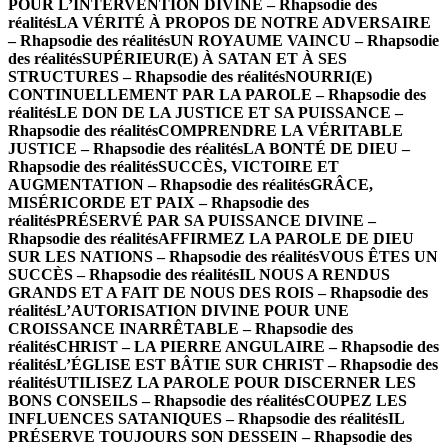
POUR L’INTERVENTION DIVINE – Rhapsodie des
réalités
LA VÉRITÉ À PROPOS DE NOTRE ADVERSAIRE
– Rhapsodie des réalités
UN ROYAUME VAINCU – Rhapsodie
des réalités
SUPÉRIEUR(E) À SATAN ET À SES
STRUCTURES – Rhapsodie des réalités
NOURRI(E)
CONTINUELLEMENT PAR LA PAROLE – Rhapsodie des
réalités
LE DON DE LA JUSTICE ET SA PUISSANCE –
Rhapsodie des réalités
COMPRENDRE LA VÉRITABLE
JUSTICE – Rhapsodie des réalités
LA BONTÉ DE DIEU –
Rhapsodie des réalités
SUCCÈS, VICTOIRE ET
AUGMENTATION – Rhapsodie des réalités
GRÂCE,
MISÉRICORDE ET PAIX – Rhapsodie des
réalités
PRÉSERVÉ PAR SA PUISSANCE DIVINE –
Rhapsodie des réalités
AFFIRMEZ LA PAROLE DE DIEU
SUR LES NATIONS – Rhapsodie des réalités
VOUS ÊTES UN
SUCCÈS – Rhapsodie des réalités
IL NOUS A RENDUS
GRANDS ET A FAIT DE NOUS DES ROIS – Rhapsodie des
réalités
L’AUTORISATION DIVINE POUR UNE
CROISSANCE INARRÊTABLE – Rhapsodie des
réalités
CHRIST – LA PIERRE ANGULAIRE – Rhapsodie des
réalités
L’ÉGLISE EST BÂTIE SUR CHRIST – Rhapsodie des
réalités
UTILISEZ LA PAROLE POUR DISCERNER LES
BONS CONSEILS – Rhapsodie des réalités
COUPEZ LES
INFLUENCES SATANIQUES – Rhapsodie des réalités
IL
PRÉSERVE TOUJOURS SON DESSEIN – Rhapsodie des