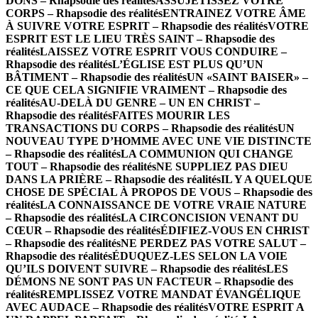
DONS – Rhapsodie des réalités
ASSUJETISSEZ VOTRE
CORPS – Rhapsodie des réalités
ENTRAINEZ VOTRE ÂME
À SUIVRE VOTRE ESPRIT – Rhapsodie des réalités
VOTRE
ESPRIT EST LE LIEU TRÈS SAINT – Rhapsodie des
réalités
LAISSEZ VOTRE ESPRIT VOUS CONDUIRE –
Rhapsodie des réalités
L’ÉGLISE EST PLUS QU’UN
BÂTIMENT – Rhapsodie des réalités
UN «SAINT BAISER» –
CE QUE CELA SIGNIFIE VRAIMENT – Rhapsodie des
réalités
AU-DELÀ DU GENRE – UN EN CHRIST –
Rhapsodie des réalités
FAITES MOURIR LES
TRANSACTIONS DU CORPS – Rhapsodie des réalités
UN
NOUVEAU TYPE D’HOMME AVEC UNE VIE DISTINCTE
– Rhapsodie des réalités
LA COMMUNION QUI CHANGE
TOUT – Rhapsodie des réalités
NE SUPPLIEZ PAS DIEU
DANS LA PRIÈRE – Rhapsodie des réalités
IL Y A QUELQUE
CHOSE DE SPÉCIAL À PROPOS DE VOUS – Rhapsodie des
réalités
LA CONNAISSANCE DE VOTRE VRAIE NATURE
– Rhapsodie des réalités
LA CIRCONCISION VENANT DU
CŒUR – Rhapsodie des réalités
ÉDIFIEZ-VOUS EN CHRIST
– Rhapsodie des réalités
NE PERDEZ PAS VOTRE SALUT –
Rhapsodie des réalités
ÉDUQUEZ-LES SELON LA VOIE
QU’ILS DOIVENT SUIVRE – Rhapsodie des réalités
LES
DÉMONS NE SONT PAS UN FACTEUR – Rhapsodie des
réalités
REMPLISSEZ VOTRE MANDAT ÉVANGÉLIQUE
AVEC AUDACE – Rhapsodie des réalités
VOTRE ESPRIT A