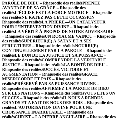
PAROLE DE DIEU – Rhapsodie des réalités
PRENEZ
AVANTAGE DE SA GRÂCE – Rhapsodie des
réalités
L’ÉGLISE EST LA FORCE MOTRICE – Rhapsodie
des réalités
NE RATEZ PAS CETTE OCCASSION –
Rhapsodie des réalités
LA PRIÈRE—UN CATALYSEUR
POUR L’INTERVENTION DIVINE – Rhapsodie des
réalités
LA VÉRITÉ À PROPOS DE NOTRE ADVERSAIRE
– Rhapsodie des réalités
UN ROYAUME VAINCU – Rhapsodie
des réalités
SUPÉRIEUR(E) À SATAN ET À SES
STRUCTURES – Rhapsodie des réalités
NOURRI(E)
CONTINUELLEMENT PAR LA PAROLE – Rhapsodie des
réalités
LE DON DE LA JUSTICE ET SA PUISSANCE –
Rhapsodie des réalités
COMPRENDRE LA VÉRITABLE
JUSTICE – Rhapsodie des réalités
LA BONTÉ DE DIEU –
Rhapsodie des réalités
SUCCÈS, VICTOIRE ET
AUGMENTATION – Rhapsodie des réalités
GRÂCE,
MISÉRICORDE ET PAIX – Rhapsodie des
réalités
PRÉSERVÉ PAR SA PUISSANCE DIVINE –
Rhapsodie des réalités
AFFIRMEZ LA PAROLE DE DIEU
SUR LES NATIONS – Rhapsodie des réalités
VOUS ÊTES UN
SUCCÈS – Rhapsodie des réalités
IL NOUS A RENDUS
GRANDS ET A FAIT DE NOUS DES ROIS – Rhapsodie des
réalités
L’AUTORISATION DIVINE POUR UNE
CROISSANCE INARRÊTABLE – Rhapsodie des
réalités
CHRIST – LA PIERRE ANGULAIRE – Rhapsodie des