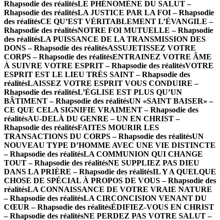
Rhapsodie des réalités
LE PHÉNOMÈNE DU SALUT –
Rhapsodie des réalités
LA JUSTICE PAR LA FOI – Rhapsodie
des réalités
CE QU’EST VÉRITABLEMENT L’ÉVANGILE –
Rhapsodie des réalités
NOTRE FOI MUTUELLE – Rhapsodie
des réalités
LA PUISSANCE DE LA TRANSMISSION DES
DONS – Rhapsodie des réalités
ASSUJETISSEZ VOTRE
CORPS – Rhapsodie des réalités
ENTRAINEZ VOTRE ÂME
À SUIVRE VOTRE ESPRIT – Rhapsodie des réalités
VOTRE
ESPRIT EST LE LIEU TRÈS SAINT – Rhapsodie des
réalités
LAISSEZ VOTRE ESPRIT VOUS CONDUIRE –
Rhapsodie des réalités
L’ÉGLISE EST PLUS QU’UN
BÂTIMENT – Rhapsodie des réalités
UN «SAINT BAISER» –
CE QUE CELA SIGNIFIE VRAIMENT – Rhapsodie des
réalités
AU-DELÀ DU GENRE – UN EN CHRIST –
Rhapsodie des réalités
FAITES MOURIR LES
TRANSACTIONS DU CORPS – Rhapsodie des réalités
UN
NOUVEAU TYPE D’HOMME AVEC UNE VIE DISTINCTE
– Rhapsodie des réalités
LA COMMUNION QUI CHANGE
TOUT – Rhapsodie des réalités
NE SUPPLIEZ PAS DIEU
DANS LA PRIÈRE – Rhapsodie des réalités
IL Y A QUELQUE
CHOSE DE SPÉCIAL À PROPOS DE VOUS – Rhapsodie des
réalités
LA CONNAISSANCE DE VOTRE VRAIE NATURE
– Rhapsodie des réalités
LA CIRCONCISION VENANT DU
CŒUR – Rhapsodie des réalités
ÉDIFIEZ-VOUS EN CHRIST
– Rhapsodie des réalités
NE PERDEZ PAS VOTRE SALUT –