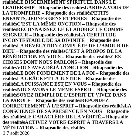
réalités
LE DISCERNEMENT SPIRITUEL DANS LE
LEADERSHIP – Rhapsodie des réalités
GARDEZ-VOUS DE
LA TROMPERIE – Rhapsodie des réalités
PETITS
ENFANTS, JEUNES GENS ET PÈRES – Rhapsodie des
réalités
C’EST LA MÊME ONCTION – Rhapsodie des
réalités
RECONNAISSEZ-LE ET ADOREZ-LE COMME
SEIGNEUR – Rhapsodie des réalités
LA CERTITUDE
INCONTESTABLE DE SA DIVINITÉ – Rhapsodie des
réalités
LA RÉVÉLATION COMPLÈTE DE L’AMOUR DE
DIEU – Rhapsodie des réalités
C’EST À PROPOS DE LA
BÉNÉDICTION EN VOUS – Rhapsodie des réalités
CES
CHOSES DONT NOUS PARLONS – Rhapsodie des
réalités
VOUS AVEZ DÉJÀ L’ONCTION – Rhapsodie des
réalités
LE BON FONDEMENT DE LA FOI – Rhapsodie des
réalités
LA GRÂCE ET LA JUSTICE – Rhapsodie des
réalités
LA PUISSANCE EST EN VOUS – Rhapsodie des
réalités
NOUS AVONS LE MÊME ESPRIT – Rhapsodie des
réalités
SOYEZ REMPLI DE L’ESPRIT ET VIVEZ DANS
LA PAROLE – Rhapsodie des réalités
RÉPONDEZ
CORRECTEMENT À L’ESPRIT – Rhapsodie des réalités
LA
CONSCIENCE DE SA PRÉSENCE EN NOUS – Rhapsodie
des réalités
LE CARACTÈRE DE LA VÉRITÉ – Rhapsodie
des réalités
ACTIVEZ VOTRE ESPRIT À TRAVERS LA
MÉDITATION – Rhapsodie des réalités
7 août 2026