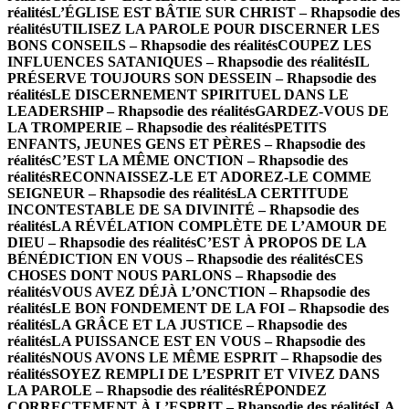
réalités
L’ÉGLISE EST BÂTIE SUR CHRIST – Rhapsodie des
réalités
UTILISEZ LA PAROLE POUR DISCERNER LES
BONS CONSEILS – Rhapsodie des réalités
COUPEZ LES
INFLUENCES SATANIQUES – Rhapsodie des réalités
IL
PRÉSERVE TOUJOURS SON DESSEIN – Rhapsodie des
réalités
LE DISCERNEMENT SPIRITUEL DANS LE
LEADERSHIP – Rhapsodie des réalités
GARDEZ-VOUS DE
LA TROMPERIE – Rhapsodie des réalités
PETITS
ENFANTS, JEUNES GENS ET PÈRES – Rhapsodie des
réalités
C’EST LA MÊME ONCTION – Rhapsodie des
réalités
RECONNAISSEZ-LE ET ADOREZ-LE COMME
SEIGNEUR – Rhapsodie des réalités
LA CERTITUDE
INCONTESTABLE DE SA DIVINITÉ – Rhapsodie des
réalités
LA RÉVÉLATION COMPLÈTE DE L’AMOUR DE
DIEU – Rhapsodie des réalités
C’EST À PROPOS DE LA
BÉNÉDICTION EN VOUS – Rhapsodie des réalités
CES
CHOSES DONT NOUS PARLONS – Rhapsodie des
réalités
VOUS AVEZ DÉJÀ L’ONCTION – Rhapsodie des
réalités
LE BON FONDEMENT DE LA FOI – Rhapsodie des
réalités
LA GRÂCE ET LA JUSTICE – Rhapsodie des
réalités
LA PUISSANCE EST EN VOUS – Rhapsodie des
réalités
NOUS AVONS LE MÊME ESPRIT – Rhapsodie des
réalités
SOYEZ REMPLI DE L’ESPRIT ET VIVEZ DANS
LA PAROLE – Rhapsodie des réalités
RÉPONDEZ
CORRECTEMENT À L’ESPRIT – Rhapsodie des réalités
LA