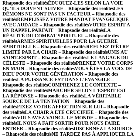
Rhapsodie des réalités
ÉDUQUEZ-LES SELON LA VOIE
QU’ILS DOIVENT SUIVRE – Rhapsodie des réalités
LES
DÉMONS NE SONT PAS UN FACTEUR – Rhapsodie des
réalités
REMPLISSEZ VOTRE MANDAT ÉVANGÉLIQUE
AVEC AUDACE – Rhapsodie des réalités
VOTRE ESPRIT A
UN RAPPEL PARFAIT – Rhapsodie des réalités
LA
RÉALITÉ DU COMBAT SPIRITUEL – Rhapsodie des
réalités
ARMES SPIRITUELLES POUR LA GUERRE
SPIRITUELLE – Rhapsodie des réalités
REFUSEZ D’ÊTRE
LIMITÉ PAR LA CHAIR – Rhapsodie des réalités
UNIS AU
SAINT-ESPRIT – Rhapsodie des réalités
LE LANGAGE DU
CÉLESTE – Rhapsodie des réalités
PRENEZ VOTRE CORPS
EN MAIN – Rhapsodie des réalités
VOUS ÊTES LA VOIX DE
DIEU POUR VOTRE GÉNÉRATION – Rhapsodie des
réalités
LA PUISSANCE EST DANS L’ÉVANGILE –
Rhapsodie des réalités
COMPRENEZ LE CONTEXTE –
Rhapsodie des réalités
MARCHER SELON L’ESPRIT EST
LA RÉPONSE – Rhapsodie des réalités
LA VÉRITABLE
SOURCE DE LA TENTATION – Rhapsodie des
réalités
FIXEZ VOTRE AFFECTION SUR LUI – Rhapsodie
des réalités
LA CHAIR A ETÉ CRUCIFIÉE – Rhapsodie des
réalités
VOUS AVEZ VAINCU LE MONDE – Rhapsodie des
réalités
IL NOUS A FAIT SORTIR POUR NOUS FAIRE
ENTRER – Rhapsodie des réalités
DISCERNEZ LA SOURCE
– Rhapsodie des réalités
NE TARDEZ PAS À APPLIQUER LA