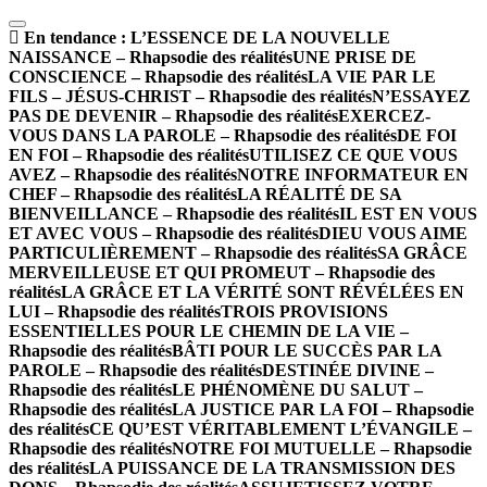
En tendance :
L’ESSENCE DE LA NOUVELLE
NAISSANCE – Rhapsodie des réalités
UNE PRISE DE
CONSCIENCE – Rhapsodie des réalités
LA VIE PAR LE
FILS – JÉSUS-CHRIST – Rhapsodie des réalités
N’ESSAYEZ
PAS DE DEVENIR – Rhapsodie des réalités
EXERCEZ-
VOUS DANS LA PAROLE – Rhapsodie des réalités
DE FOI
EN FOI – Rhapsodie des réalités
UTILISEZ CE QUE VOUS
AVEZ – Rhapsodie des réalités
NOTRE INFORMATEUR EN
CHEF – Rhapsodie des réalités
LA RÉALITÉ DE SA
BIENVEILLANCE – Rhapsodie des réalités
IL EST EN VOUS
ET AVEC VOUS – Rhapsodie des réalités
DIEU VOUS AIME
PARTICULIÈREMENT – Rhapsodie des réalités
SA GRÂCE
MERVEILLEUSE ET QUI PROMEUT – Rhapsodie des
réalités
LA GRÂCE ET LA VÉRITÉ SONT RÉVÉLÉES EN
LUI – Rhapsodie des réalités
TROIS PROVISIONS
ESSENTIELLES POUR LE CHEMIN DE LA VIE –
Rhapsodie des réalités
BÂTI POUR LE SUCCÈS PAR LA
PAROLE – Rhapsodie des réalités
DESTINÉE DIVINE –
Rhapsodie des réalités
LE PHÉNOMÈNE DU SALUT –
Rhapsodie des réalités
LA JUSTICE PAR LA FOI – Rhapsodie
des réalités
CE QU’EST VÉRITABLEMENT L’ÉVANGILE –
Rhapsodie des réalités
NOTRE FOI MUTUELLE – Rhapsodie
des réalités
LA PUISSANCE DE LA TRANSMISSION DES