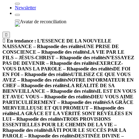
Newsletter
En tendance :
L’ESSENCE DE LA NOUVELLE
NAISSANCE – Rhapsodie des réalités
UNE PRISE DE
CONSCIENCE – Rhapsodie des réalités
LA VIE PAR LE
FILS – JÉSUS-CHRIST – Rhapsodie des réalités
N’ESSAYEZ
PAS DE DEVENIR – Rhapsodie des réalités
EXERCEZ-
VOUS DANS LA PAROLE – Rhapsodie des réalités
DE FOI
EN FOI – Rhapsodie des réalités
UTILISEZ CE QUE VOUS
AVEZ – Rhapsodie des réalités
NOTRE INFORMATEUR EN
CHEF – Rhapsodie des réalités
LA RÉALITÉ DE SA
BIENVEILLANCE – Rhapsodie des réalités
IL EST EN VOUS
ET AVEC VOUS – Rhapsodie des réalités
DIEU VOUS AIME
PARTICULIÈREMENT – Rhapsodie des réalités
SA GRÂCE
MERVEILLEUSE ET QUI PROMEUT – Rhapsodie des
réalités
LA GRÂCE ET LA VÉRITÉ SONT RÉVÉLÉES EN
LUI – Rhapsodie des réalités
TROIS PROVISIONS
ESSENTIELLES POUR LE CHEMIN DE LA VIE –
Rhapsodie des réalités
BÂTI POUR LE SUCCÈS PAR LA
PAROLE – Rhapsodie des réalités
DESTINÉE DIVINE –