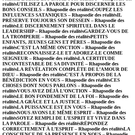
réalités
UTILISEZ LA PAROLE POUR DISCERNER LES
BONS CONSEILS – Rhapsodie des réalités
COUPEZ LES
INFLUENCES SATANIQUES – Rhapsodie des réalités
IL
PRÉSERVE TOUJOURS SON DESSEIN – Rhapsodie des
réalités
LE DISCERNEMENT SPIRITUEL DANS LE
LEADERSHIP – Rhapsodie des réalités
GARDEZ-VOUS DE
LA TROMPERIE – Rhapsodie des réalités
PETITS
ENFANTS, JEUNES GENS ET PÈRES – Rhapsodie des
réalités
C’EST LA MÊME ONCTION – Rhapsodie des
réalités
RECONNAISSEZ-LE ET ADOREZ-LE COMME
SEIGNEUR – Rhapsodie des réalités
LA CERTITUDE
INCONTESTABLE DE SA DIVINITÉ – Rhapsodie des
réalités
LA RÉVÉLATION COMPLÈTE DE L’AMOUR DE
DIEU – Rhapsodie des réalités
C’EST À PROPOS DE LA
BÉNÉDICTION EN VOUS – Rhapsodie des réalités
CES
CHOSES DONT NOUS PARLONS – Rhapsodie des
réalités
VOUS AVEZ DÉJÀ L’ONCTION – Rhapsodie des
réalités
LE BON FONDEMENT DE LA FOI – Rhapsodie des
réalités
LA GRÂCE ET LA JUSTICE – Rhapsodie des
réalités
LA PUISSANCE EST EN VOUS – Rhapsodie des
réalités
NOUS AVONS LE MÊME ESPRIT – Rhapsodie des
réalités
SOYEZ REMPLI DE L’ESPRIT ET VIVEZ DANS
LA PAROLE – Rhapsodie des réalités
RÉPONDEZ
CORRECTEMENT À L’ESPRIT – Rhapsodie des réalités
LA
CONSCIENCE DE SA PRÉSENCE EN NOUS – Rhapsodie