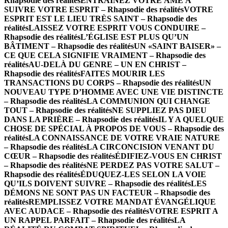
Rhapsodie des réalités
ENTRAINEZ VOTRE ÂME À
SUIVRE VOTRE ESPRIT – Rhapsodie des réalités
VOTRE
ESPRIT EST LE LIEU TRÈS SAINT – Rhapsodie des
réalités
LAISSEZ VOTRE ESPRIT VOUS CONDUIRE –
Rhapsodie des réalités
L’ÉGLISE EST PLUS QU’UN
BÂTIMENT – Rhapsodie des réalités
UN «SAINT BAISER» –
CE QUE CELA SIGNIFIE VRAIMENT – Rhapsodie des
réalités
AU-DELÀ DU GENRE – UN EN CHRIST –
Rhapsodie des réalités
FAITES MOURIR LES
TRANSACTIONS DU CORPS – Rhapsodie des réalités
UN
NOUVEAU TYPE D’HOMME AVEC UNE VIE DISTINCTE
– Rhapsodie des réalités
LA COMMUNION QUI CHANGE
TOUT – Rhapsodie des réalités
NE SUPPLIEZ PAS DIEU
DANS LA PRIÈRE – Rhapsodie des réalités
IL Y A QUELQUE
CHOSE DE SPÉCIAL À PROPOS DE VOUS – Rhapsodie des
réalités
LA CONNAISSANCE DE VOTRE VRAIE NATURE
– Rhapsodie des réalités
LA CIRCONCISION VENANT DU
CŒUR – Rhapsodie des réalités
ÉDIFIEZ-VOUS EN CHRIST
– Rhapsodie des réalités
NE PERDEZ PAS VOTRE SALUT –
Rhapsodie des réalités
ÉDUQUEZ-LES SELON LA VOIE
QU’ILS DOIVENT SUIVRE – Rhapsodie des réalités
LES
DÉMONS NE SONT PAS UN FACTEUR – Rhapsodie des
réalités
REMPLISSEZ VOTRE MANDAT ÉVANGÉLIQUE
AVEC AUDACE – Rhapsodie des réalités
VOTRE ESPRIT A
UN RAPPEL PARFAIT – Rhapsodie des réalités
LA