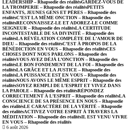
LEADERSHIP – Rhapsodie des réalités
GARDEZ-VOUS DE
LA TROMPERIE – Rhapsodie des réalités
PETITS
ENFANTS, JEUNES GENS ET PÈRES – Rhapsodie des
réalités
C’EST LA MÊME ONCTION – Rhapsodie des
réalités
RECONNAISSEZ-LE ET ADOREZ-LE COMME
SEIGNEUR – Rhapsodie des réalités
LA CERTITUDE
INCONTESTABLE DE SA DIVINITÉ – Rhapsodie des
réalités
LA RÉVÉLATION COMPLÈTE DE L’AMOUR DE
DIEU – Rhapsodie des réalités
C’EST À PROPOS DE LA
BÉNÉDICTION EN VOUS – Rhapsodie des réalités
CES
CHOSES DONT NOUS PARLONS – Rhapsodie des
réalités
VOUS AVEZ DÉJÀ L’ONCTION – Rhapsodie des
réalités
LE BON FONDEMENT DE LA FOI – Rhapsodie des
réalités
LA GRÂCE ET LA JUSTICE – Rhapsodie des
réalités
LA PUISSANCE EST EN VOUS – Rhapsodie des
réalités
NOUS AVONS LE MÊME ESPRIT – Rhapsodie des
réalités
SOYEZ REMPLI DE L’ESPRIT ET VIVEZ DANS
LA PAROLE – Rhapsodie des réalités
RÉPONDEZ
CORRECTEMENT À L’ESPRIT – Rhapsodie des réalités
LA
CONSCIENCE DE SA PRÉSENCE EN NOUS – Rhapsodie
des réalités
LE CARACTÈRE DE LA VÉRITÉ – Rhapsodie
des réalités
ACTIVEZ VOTRE ESPRIT À TRAVERS LA
MÉDITATION – Rhapsodie des réalités
IL EST VENU VIVRE
EN VOUS – Rhapsodie des réalités
6 août 2026