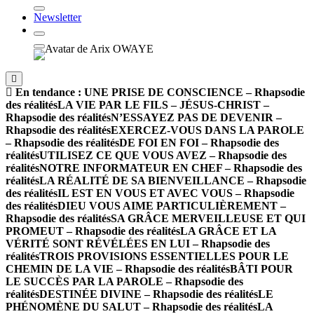
Newsletter
En tendance :
UNE PRISE DE CONSCIENCE – Rhapsodie
des réalités
LA VIE PAR LE FILS – JÉSUS-CHRIST –
Rhapsodie des réalités
N’ESSAYEZ PAS DE DEVENIR –
Rhapsodie des réalités
EXERCEZ-VOUS DANS LA PAROLE
– Rhapsodie des réalités
DE FOI EN FOI – Rhapsodie des
réalités
UTILISEZ CE QUE VOUS AVEZ – Rhapsodie des
réalités
NOTRE INFORMATEUR EN CHEF – Rhapsodie des
réalités
LA RÉALITÉ DE SA BIENVEILLANCE – Rhapsodie
des réalités
IL EST EN VOUS ET AVEC VOUS – Rhapsodie
des réalités
DIEU VOUS AIME PARTICULIÈREMENT –
Rhapsodie des réalités
SA GRÂCE MERVEILLEUSE ET QUI
PROMEUT – Rhapsodie des réalités
LA GRÂCE ET LA
VÉRITÉ SONT RÉVÉLÉES EN LUI – Rhapsodie des
réalités
TROIS PROVISIONS ESSENTIELLES POUR LE
CHEMIN DE LA VIE – Rhapsodie des réalités
BÂTI POUR
LE SUCCÈS PAR LA PAROLE – Rhapsodie des
réalités
DESTINÉE DIVINE – Rhapsodie des réalités
LE
PHÉNOMÈNE DU SALUT – Rhapsodie des réalités
LA