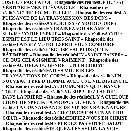
JUSTICE PAR LA FOI – Rhapsodie des réalités
CE QU’EST
VÉRITABLEMENT L’ÉVANGILE – Rhapsodie des
réalités
NOTRE FOI MUTUELLE – Rhapsodie des réalités
LA
PUISSANCE DE LA TRANSMISSION DES DONS –
Rhapsodie des réalités
ASSUJETISSEZ VOTRE CORPS –
Rhapsodie des réalités
ENTRAINEZ VOTRE ÂME À
SUIVRE VOTRE ESPRIT – Rhapsodie des réalités
VOTRE
ESPRIT EST LE LIEU TRÈS SAINT – Rhapsodie des
réalités
LAISSEZ VOTRE ESPRIT VOUS CONDUIRE –
Rhapsodie des réalités
L’ÉGLISE EST PLUS QU’UN
BÂTIMENT – Rhapsodie des réalités
UN «SAINT BAISER» –
CE QUE CELA SIGNIFIE VRAIMENT – Rhapsodie des
réalités
AU-DELÀ DU GENRE – UN EN CHRIST –
Rhapsodie des réalités
FAITES MOURIR LES
TRANSACTIONS DU CORPS – Rhapsodie des réalités
UN
NOUVEAU TYPE D’HOMME AVEC UNE VIE DISTINCTE
– Rhapsodie des réalités
LA COMMUNION QUI CHANGE
TOUT – Rhapsodie des réalités
NE SUPPLIEZ PAS DIEU
DANS LA PRIÈRE – Rhapsodie des réalités
IL Y A QUELQUE
CHOSE DE SPÉCIAL À PROPOS DE VOUS – Rhapsodie des
réalités
LA CONNAISSANCE DE VOTRE VRAIE NATURE
– Rhapsodie des réalités
LA CIRCONCISION VENANT DU
CŒUR – Rhapsodie des réalités
ÉDIFIEZ-VOUS EN CHRIST
– Rhapsodie des réalités
NE PERDEZ PAS VOTRE SALUT –
Rhapsodie des réalités
ÉDUQUEZ-LES SELON LA VOIE