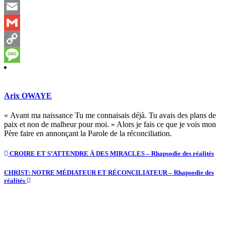
Telegram
Email
Gmail
Copy
Link
Message
Arix OWAYE
« Avant ma naissance Tu me connaisais déjà. Tu avais des plans de
paix et non de malheur pour moi. » Alors je fais ce que je vois mon
Père faire en annonçant la Parole de la réconciliation.
CROIRE ET S’ATTENDRE À DES MIRACLES – Rhapsodie des réalités
CHRIST: NOTRE MÉDIATEUR ET RÉCONCILIATEUR – Rhapsodie des
réalités