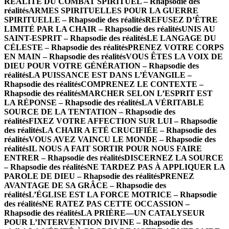
RÉALITÉ DU COMBAT SPIRITUEL – Rhapsodie des
réalités
ARMES SPIRITUELLES POUR LA GUERRE
SPIRITUELLE – Rhapsodie des réalités
REFUSEZ D’ÊTRE
LIMITÉ PAR LA CHAIR – Rhapsodie des réalités
UNIS AU
SAINT-ESPRIT – Rhapsodie des réalités
LE LANGAGE DU
CÉLESTE – Rhapsodie des réalités
PRENEZ VOTRE CORPS
EN MAIN – Rhapsodie des réalités
VOUS ÊTES LA VOIX DE
DIEU POUR VOTRE GÉNÉRATION – Rhapsodie des
réalités
LA PUISSANCE EST DANS L’ÉVANGILE –
Rhapsodie des réalités
COMPRENEZ LE CONTEXTE –
Rhapsodie des réalités
MARCHER SELON L’ESPRIT EST
LA RÉPONSE – Rhapsodie des réalités
LA VÉRITABLE
SOURCE DE LA TENTATION – Rhapsodie des
réalités
FIXEZ VOTRE AFFECTION SUR LUI – Rhapsodie
des réalités
LA CHAIR A ETÉ CRUCIFIÉE – Rhapsodie des
réalités
VOUS AVEZ VAINCU LE MONDE – Rhapsodie des
réalités
IL NOUS A FAIT SORTIR POUR NOUS FAIRE
ENTRER – Rhapsodie des réalités
DISCERNEZ LA SOURCE
– Rhapsodie des réalités
NE TARDEZ PAS À APPLIQUER LA
PAROLE DE DIEU – Rhapsodie des réalités
PRENEZ
AVANTAGE DE SA GRÂCE – Rhapsodie des
réalités
L’ÉGLISE EST LA FORCE MOTRICE – Rhapsodie
des réalités
NE RATEZ PAS CETTE OCCASSION –
Rhapsodie des réalités
LA PRIÈRE—UN CATALYSEUR
POUR L’INTERVENTION DIVINE – Rhapsodie des