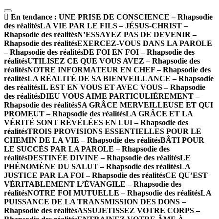
En tendance :
UNE PRISE DE CONSCIENCE – Rhapsodie
des réalités
LA VIE PAR LE FILS – JÉSUS-CHRIST –
Rhapsodie des réalités
N’ESSAYEZ PAS DE DEVENIR –
Rhapsodie des réalités
EXERCEZ-VOUS DANS LA PAROLE
– Rhapsodie des réalités
DE FOI EN FOI – Rhapsodie des
réalités
UTILISEZ CE QUE VOUS AVEZ – Rhapsodie des
réalités
NOTRE INFORMATEUR EN CHEF – Rhapsodie des
réalités
LA RÉALITÉ DE SA BIENVEILLANCE – Rhapsodie
des réalités
IL EST EN VOUS ET AVEC VOUS – Rhapsodie
des réalités
DIEU VOUS AIME PARTICULIÈREMENT –
Rhapsodie des réalités
SA GRÂCE MERVEILLEUSE ET QUI
PROMEUT – Rhapsodie des réalités
LA GRÂCE ET LA
VÉRITÉ SONT RÉVÉLÉES EN LUI – Rhapsodie des
réalités
TROIS PROVISIONS ESSENTIELLES POUR LE
CHEMIN DE LA VIE – Rhapsodie des réalités
BÂTI POUR
LE SUCCÈS PAR LA PAROLE – Rhapsodie des
réalités
DESTINÉE DIVINE – Rhapsodie des réalités
LE
PHÉNOMÈNE DU SALUT – Rhapsodie des réalités
LA
JUSTICE PAR LA FOI – Rhapsodie des réalités
CE QU’EST
VÉRITABLEMENT L’ÉVANGILE – Rhapsodie des
réalités
NOTRE FOI MUTUELLE – Rhapsodie des réalités
LA
PUISSANCE DE LA TRANSMISSION DES DONS –
Rhapsodie des réalités
ASSUJETISSEZ VOTRE CORPS –