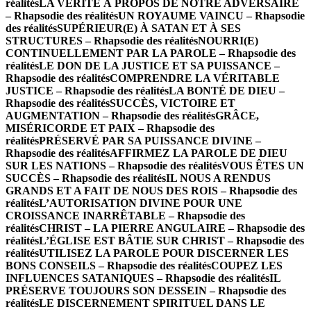
réalités
LA VÉRITÉ À PROPOS DE NOTRE ADVERSAIRE
– Rhapsodie des réalités
UN ROYAUME VAINCU – Rhapsodie
des réalités
SUPÉRIEUR(E) À SATAN ET À SES
STRUCTURES – Rhapsodie des réalités
NOURRI(E)
CONTINUELLEMENT PAR LA PAROLE – Rhapsodie des
réalités
LE DON DE LA JUSTICE ET SA PUISSANCE –
Rhapsodie des réalités
COMPRENDRE LA VÉRITABLE
JUSTICE – Rhapsodie des réalités
LA BONTÉ DE DIEU –
Rhapsodie des réalités
SUCCÈS, VICTOIRE ET
AUGMENTATION – Rhapsodie des réalités
GRÂCE,
MISÉRICORDE ET PAIX – Rhapsodie des
réalités
PRÉSERVÉ PAR SA PUISSANCE DIVINE –
Rhapsodie des réalités
AFFIRMEZ LA PAROLE DE DIEU
SUR LES NATIONS – Rhapsodie des réalités
VOUS ÊTES UN
SUCCÈS – Rhapsodie des réalités
IL NOUS A RENDUS
GRANDS ET A FAIT DE NOUS DES ROIS – Rhapsodie des
réalités
L’AUTORISATION DIVINE POUR UNE
CROISSANCE INARRÊTABLE – Rhapsodie des
réalités
CHRIST – LA PIERRE ANGULAIRE – Rhapsodie des
réalités
L’ÉGLISE EST BÂTIE SUR CHRIST – Rhapsodie des
réalités
UTILISEZ LA PAROLE POUR DISCERNER LES
BONS CONSEILS – Rhapsodie des réalités
COUPEZ LES
INFLUENCES SATANIQUES – Rhapsodie des réalités
IL
PRÉSERVE TOUJOURS SON DESSEIN – Rhapsodie des
réalités
LE DISCERNEMENT SPIRITUEL DANS LE