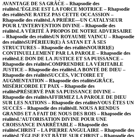
AVANTAGE DE SA GRÂCE – Rhapsodie des
réalités
L’ÉGLISE EST LA FORCE MOTRICE – Rhapsodie
des réalités
NE RATEZ PAS CETTE OCCASSION –
Rhapsodie des réalités
LA PRIÈRE—UN CATALYSEUR
POUR L’INTERVENTION DIVINE – Rhapsodie des
réalités
LA VÉRITÉ À PROPOS DE NOTRE ADVERSAIRE
– Rhapsodie des réalités
UN ROYAUME VAINCU – Rhapsodie
des réalités
SUPÉRIEUR(E) À SATAN ET À SES
STRUCTURES – Rhapsodie des réalités
NOURRI(E)
CONTINUELLEMENT PAR LA PAROLE – Rhapsodie des
réalités
LE DON DE LA JUSTICE ET SA PUISSANCE –
Rhapsodie des réalités
COMPRENDRE LA VÉRITABLE
JUSTICE – Rhapsodie des réalités
LA BONTÉ DE DIEU –
Rhapsodie des réalités
SUCCÈS, VICTOIRE ET
AUGMENTATION – Rhapsodie des réalités
GRÂCE,
MISÉRICORDE ET PAIX – Rhapsodie des
réalités
PRÉSERVÉ PAR SA PUISSANCE DIVINE –
Rhapsodie des réalités
AFFIRMEZ LA PAROLE DE DIEU
SUR LES NATIONS – Rhapsodie des réalités
VOUS ÊTES UN
SUCCÈS – Rhapsodie des réalités
IL NOUS A RENDUS
GRANDS ET A FAIT DE NOUS DES ROIS – Rhapsodie des
réalités
L’AUTORISATION DIVINE POUR UNE
CROISSANCE INARRÊTABLE – Rhapsodie des
réalités
CHRIST – LA PIERRE ANGULAIRE – Rhapsodie des
réalités
L’ÉGLISE EST BÂTIE SUR CHRIST – Rhapsodie des