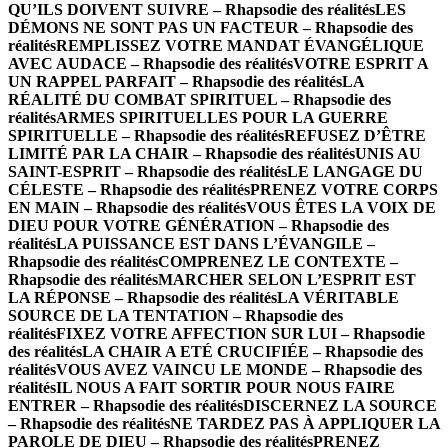
QU’ILS DOIVENT SUIVRE – Rhapsodie des réalités
LES
DÉMONS NE SONT PAS UN FACTEUR – Rhapsodie des
réalités
REMPLISSEZ VOTRE MANDAT ÉVANGÉLIQUE
AVEC AUDACE – Rhapsodie des réalités
VOTRE ESPRIT A
UN RAPPEL PARFAIT – Rhapsodie des réalités
LA
RÉALITÉ DU COMBAT SPIRITUEL – Rhapsodie des
réalités
ARMES SPIRITUELLES POUR LA GUERRE
SPIRITUELLE – Rhapsodie des réalités
REFUSEZ D’ÊTRE
LIMITÉ PAR LA CHAIR – Rhapsodie des réalités
UNIS AU
SAINT-ESPRIT – Rhapsodie des réalités
LE LANGAGE DU
CÉLESTE – Rhapsodie des réalités
PRENEZ VOTRE CORPS
EN MAIN – Rhapsodie des réalités
VOUS ÊTES LA VOIX DE
DIEU POUR VOTRE GÉNÉRATION – Rhapsodie des
réalités
LA PUISSANCE EST DANS L’ÉVANGILE –
Rhapsodie des réalités
COMPRENEZ LE CONTEXTE –
Rhapsodie des réalités
MARCHER SELON L’ESPRIT EST
LA RÉPONSE – Rhapsodie des réalités
LA VÉRITABLE
SOURCE DE LA TENTATION – Rhapsodie des
réalités
FIXEZ VOTRE AFFECTION SUR LUI – Rhapsodie
des réalités
LA CHAIR A ETÉ CRUCIFIÉE – Rhapsodie des
réalités
VOUS AVEZ VAINCU LE MONDE – Rhapsodie des
réalités
IL NOUS A FAIT SORTIR POUR NOUS FAIRE
ENTRER – Rhapsodie des réalités
DISCERNEZ LA SOURCE
– Rhapsodie des réalités
NE TARDEZ PAS À APPLIQUER LA
PAROLE DE DIEU – Rhapsodie des réalités
PRENEZ