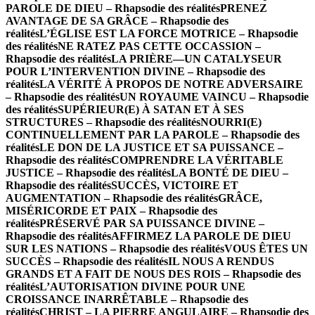
PAROLE DE DIEU – Rhapsodie des réalités
PRENEZ
AVANTAGE DE SA GRÂCE – Rhapsodie des
réalités
L’ÉGLISE EST LA FORCE MOTRICE – Rhapsodie
des réalités
NE RATEZ PAS CETTE OCCASSION –
Rhapsodie des réalités
LA PRIÈRE—UN CATALYSEUR
POUR L’INTERVENTION DIVINE – Rhapsodie des
réalités
LA VÉRITÉ À PROPOS DE NOTRE ADVERSAIRE
– Rhapsodie des réalités
UN ROYAUME VAINCU – Rhapsodie
des réalités
SUPÉRIEUR(E) À SATAN ET À SES
STRUCTURES – Rhapsodie des réalités
NOURRI(E)
CONTINUELLEMENT PAR LA PAROLE – Rhapsodie des
réalités
LE DON DE LA JUSTICE ET SA PUISSANCE –
Rhapsodie des réalités
COMPRENDRE LA VÉRITABLE
JUSTICE – Rhapsodie des réalités
LA BONTÉ DE DIEU –
Rhapsodie des réalités
SUCCÈS, VICTOIRE ET
AUGMENTATION – Rhapsodie des réalités
GRÂCE,
MISÉRICORDE ET PAIX – Rhapsodie des
réalités
PRÉSERVÉ PAR SA PUISSANCE DIVINE –
Rhapsodie des réalités
AFFIRMEZ LA PAROLE DE DIEU
SUR LES NATIONS – Rhapsodie des réalités
VOUS ÊTES UN
SUCCÈS – Rhapsodie des réalités
IL NOUS A RENDUS
GRANDS ET A FAIT DE NOUS DES ROIS – Rhapsodie des
réalités
L’AUTORISATION DIVINE POUR UNE
CROISSANCE INARRÊTABLE – Rhapsodie des
réalités
CHRIST – LA PIERRE ANGULAIRE – Rhapsodie des