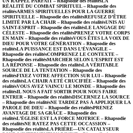
UN RAPPEL PARFAIT – Rhapsodie des réalités
LA
RÉALITÉ DU COMBAT SPIRITUEL – Rhapsodie des
réalités
ARMES SPIRITUELLES POUR LA GUERRE
SPIRITUELLE – Rhapsodie des réalités
REFUSEZ D’ÊTRE
LIMITÉ PAR LA CHAIR – Rhapsodie des réalités
UNIS AU
SAINT-ESPRIT – Rhapsodie des réalités
LE LANGAGE DU
CÉLESTE – Rhapsodie des réalités
PRENEZ VOTRE CORPS
EN MAIN – Rhapsodie des réalités
VOUS ÊTES LA VOIX DE
DIEU POUR VOTRE GÉNÉRATION – Rhapsodie des
réalités
LA PUISSANCE EST DANS L’ÉVANGILE –
Rhapsodie des réalités
COMPRENEZ LE CONTEXTE –
Rhapsodie des réalités
MARCHER SELON L’ESPRIT EST
LA RÉPONSE – Rhapsodie des réalités
LA VÉRITABLE
SOURCE DE LA TENTATION – Rhapsodie des
réalités
FIXEZ VOTRE AFFECTION SUR LUI – Rhapsodie
des réalités
LA CHAIR A ETÉ CRUCIFIÉE – Rhapsodie des
réalités
VOUS AVEZ VAINCU LE MONDE – Rhapsodie des
réalités
IL NOUS A FAIT SORTIR POUR NOUS FAIRE
ENTRER – Rhapsodie des réalités
DISCERNEZ LA SOURCE
– Rhapsodie des réalités
NE TARDEZ PAS À APPLIQUER LA
PAROLE DE DIEU – Rhapsodie des réalités
PRENEZ
AVANTAGE DE SA GRÂCE – Rhapsodie des
réalités
L’ÉGLISE EST LA FORCE MOTRICE – Rhapsodie
des réalités
NE RATEZ PAS CETTE OCCASSION –
Rhapsodie des réalités
LA PRIÈRE—UN CATALYSEUR