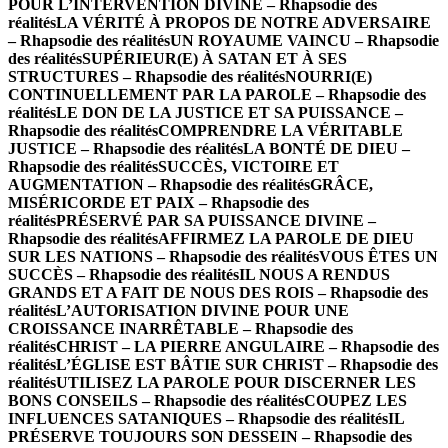
POUR L’INTERVENTION DIVINE – Rhapsodie des
réalités
LA VÉRITÉ À PROPOS DE NOTRE ADVERSAIRE
– Rhapsodie des réalités
UN ROYAUME VAINCU – Rhapsodie
des réalités
SUPÉRIEUR(E) À SATAN ET À SES
STRUCTURES – Rhapsodie des réalités
NOURRI(E)
CONTINUELLEMENT PAR LA PAROLE – Rhapsodie des
réalités
LE DON DE LA JUSTICE ET SA PUISSANCE –
Rhapsodie des réalités
COMPRENDRE LA VÉRITABLE
JUSTICE – Rhapsodie des réalités
LA BONTÉ DE DIEU –
Rhapsodie des réalités
SUCCÈS, VICTOIRE ET
AUGMENTATION – Rhapsodie des réalités
GRÂCE,
MISÉRICORDE ET PAIX – Rhapsodie des
réalités
PRÉSERVÉ PAR SA PUISSANCE DIVINE –
Rhapsodie des réalités
AFFIRMEZ LA PAROLE DE DIEU
SUR LES NATIONS – Rhapsodie des réalités
VOUS ÊTES UN
SUCCÈS – Rhapsodie des réalités
IL NOUS A RENDUS
GRANDS ET A FAIT DE NOUS DES ROIS – Rhapsodie des
réalités
L’AUTORISATION DIVINE POUR UNE
CROISSANCE INARRÊTABLE – Rhapsodie des
réalités
CHRIST – LA PIERRE ANGULAIRE – Rhapsodie des
réalités
L’ÉGLISE EST BÂTIE SUR CHRIST – Rhapsodie des
réalités
UTILISEZ LA PAROLE POUR DISCERNER LES
BONS CONSEILS – Rhapsodie des réalités
COUPEZ LES
INFLUENCES SATANIQUES – Rhapsodie des réalités
IL
PRÉSERVE TOUJOURS SON DESSEIN – Rhapsodie des