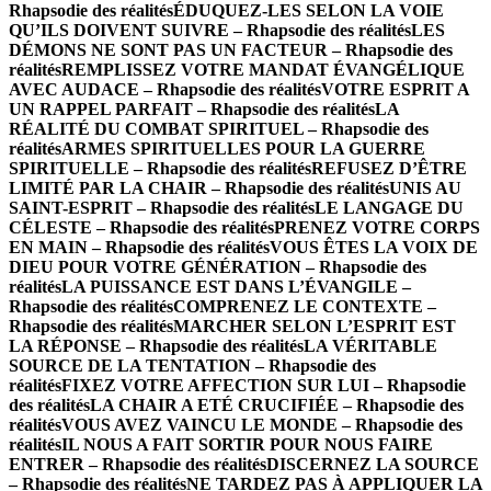
Rhapsodie des réalités
ÉDUQUEZ-LES SELON LA VOIE
QU’ILS DOIVENT SUIVRE – Rhapsodie des réalités
LES
DÉMONS NE SONT PAS UN FACTEUR – Rhapsodie des
réalités
REMPLISSEZ VOTRE MANDAT ÉVANGÉLIQUE
AVEC AUDACE – Rhapsodie des réalités
VOTRE ESPRIT A
UN RAPPEL PARFAIT – Rhapsodie des réalités
LA
RÉALITÉ DU COMBAT SPIRITUEL – Rhapsodie des
réalités
ARMES SPIRITUELLES POUR LA GUERRE
SPIRITUELLE – Rhapsodie des réalités
REFUSEZ D’ÊTRE
LIMITÉ PAR LA CHAIR – Rhapsodie des réalités
UNIS AU
SAINT-ESPRIT – Rhapsodie des réalités
LE LANGAGE DU
CÉLESTE – Rhapsodie des réalités
PRENEZ VOTRE CORPS
EN MAIN – Rhapsodie des réalités
VOUS ÊTES LA VOIX DE
DIEU POUR VOTRE GÉNÉRATION – Rhapsodie des
réalités
LA PUISSANCE EST DANS L’ÉVANGILE –
Rhapsodie des réalités
COMPRENEZ LE CONTEXTE –
Rhapsodie des réalités
MARCHER SELON L’ESPRIT EST
LA RÉPONSE – Rhapsodie des réalités
LA VÉRITABLE
SOURCE DE LA TENTATION – Rhapsodie des
réalités
FIXEZ VOTRE AFFECTION SUR LUI – Rhapsodie
des réalités
LA CHAIR A ETÉ CRUCIFIÉE – Rhapsodie des
réalités
VOUS AVEZ VAINCU LE MONDE – Rhapsodie des
réalités
IL NOUS A FAIT SORTIR POUR NOUS FAIRE
ENTRER – Rhapsodie des réalités
DISCERNEZ LA SOURCE
– Rhapsodie des réalités
NE TARDEZ PAS À APPLIQUER LA