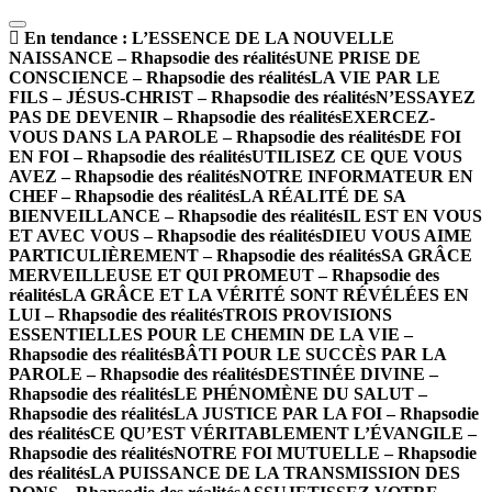
En tendance :
L’ESSENCE DE LA NOUVELLE
NAISSANCE – Rhapsodie des réalités
UNE PRISE DE
CONSCIENCE – Rhapsodie des réalités
LA VIE PAR LE
FILS – JÉSUS-CHRIST – Rhapsodie des réalités
N’ESSAYEZ
PAS DE DEVENIR – Rhapsodie des réalités
EXERCEZ-
VOUS DANS LA PAROLE – Rhapsodie des réalités
DE FOI
EN FOI – Rhapsodie des réalités
UTILISEZ CE QUE VOUS
AVEZ – Rhapsodie des réalités
NOTRE INFORMATEUR EN
CHEF – Rhapsodie des réalités
LA RÉALITÉ DE SA
BIENVEILLANCE – Rhapsodie des réalités
IL EST EN VOUS
ET AVEC VOUS – Rhapsodie des réalités
DIEU VOUS AIME
PARTICULIÈREMENT – Rhapsodie des réalités
SA GRÂCE
MERVEILLEUSE ET QUI PROMEUT – Rhapsodie des
réalités
LA GRÂCE ET LA VÉRITÉ SONT RÉVÉLÉES EN
LUI – Rhapsodie des réalités
TROIS PROVISIONS
ESSENTIELLES POUR LE CHEMIN DE LA VIE –
Rhapsodie des réalités
BÂTI POUR LE SUCCÈS PAR LA
PAROLE – Rhapsodie des réalités
DESTINÉE DIVINE –
Rhapsodie des réalités
LE PHÉNOMÈNE DU SALUT –
Rhapsodie des réalités
LA JUSTICE PAR LA FOI – Rhapsodie
des réalités
CE QU’EST VÉRITABLEMENT L’ÉVANGILE –
Rhapsodie des réalités
NOTRE FOI MUTUELLE – Rhapsodie
des réalités
LA PUISSANCE DE LA TRANSMISSION DES