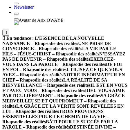
Newsletter
En tendance :
L’ESSENCE DE LA NOUVELLE
NAISSANCE – Rhapsodie des réalités
UNE PRISE DE
CONSCIENCE – Rhapsodie des réalités
LA VIE PAR LE
FILS – JÉSUS-CHRIST – Rhapsodie des réalités
N’ESSAYEZ
PAS DE DEVENIR – Rhapsodie des réalités
EXERCEZ-
VOUS DANS LA PAROLE – Rhapsodie des réalités
DE FOI
EN FOI – Rhapsodie des réalités
UTILISEZ CE QUE VOUS
AVEZ – Rhapsodie des réalités
NOTRE INFORMATEUR EN
CHEF – Rhapsodie des réalités
LA RÉALITÉ DE SA
BIENVEILLANCE – Rhapsodie des réalités
IL EST EN VOUS
ET AVEC VOUS – Rhapsodie des réalités
DIEU VOUS AIME
PARTICULIÈREMENT – Rhapsodie des réalités
SA GRÂCE
MERVEILLEUSE ET QUI PROMEUT – Rhapsodie des
réalités
LA GRÂCE ET LA VÉRITÉ SONT RÉVÉLÉES EN
LUI – Rhapsodie des réalités
TROIS PROVISIONS
ESSENTIELLES POUR LE CHEMIN DE LA VIE –
Rhapsodie des réalités
BÂTI POUR LE SUCCÈS PAR LA
PAROLE – Rhapsodie des réalités
DESTINÉE DIVINE –