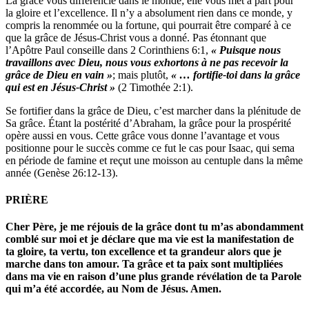
La grâce vous différencie dans le monde; elle vous met à part pour
la gloire et l’excellence. Il n’y a absolument rien dans ce monde, y
compris la renommée ou la fortune, qui pourrait être comparé à ce
que la grâce de Jésus-Christ vous a donné. Pas étonnant que
l’Apôtre Paul conseille dans 2 Corinthiens 6:1,
« Puisque nous
travaillons avec Dieu, nous vous exhortons à ne pas recevoir la
grâce de Dieu en vain »
; mais plutôt,
« … fortifie-toi dans la grâce
qui est en Jésus-Christ »
(2 Timothée 2:1).
Se fortifier dans la grâce de Dieu, c’est marcher dans la plénitude de
Sa grâce. Étant la postérité d’Abraham, la grâce pour la prospérité
opère aussi en vous. Cette grâce vous donne l’avantage et vous
positionne pour le succès comme ce fut le cas pour Isaac, qui sema
en période de famine et reçut une moisson au centuple dans la même
année (Genèse 26:12-13).
PRIÈRE
Cher Père, je me réjouis de la grâce dont tu m’as abondamment
comblé sur moi et je déclare que ma vie est la manifestation de
ta gloire, ta vertu, ton excellence et ta grandeur alors que je
marche dans ton amour. Ta grâce et ta paix sont multipliées
dans ma vie en raison d’une plus grande révélation de ta Parole
qui m’a été accordée, au Nom de Jésus. Amen.