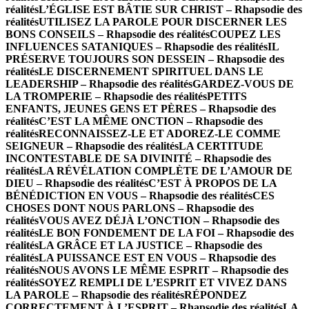
réalités
L’ÉGLISE EST BÂTIE SUR CHRIST – Rhapsodie des
réalités
UTILISEZ LA PAROLE POUR DISCERNER LES
BONS CONSEILS – Rhapsodie des réalités
COUPEZ LES
INFLUENCES SATANIQUES – Rhapsodie des réalités
IL
PRÉSERVE TOUJOURS SON DESSEIN – Rhapsodie des
réalités
LE DISCERNEMENT SPIRITUEL DANS LE
LEADERSHIP – Rhapsodie des réalités
GARDEZ-VOUS DE
LA TROMPERIE – Rhapsodie des réalités
PETITS
ENFANTS, JEUNES GENS ET PÈRES – Rhapsodie des
réalités
C’EST LA MÊME ONCTION – Rhapsodie des
réalités
RECONNAISSEZ-LE ET ADOREZ-LE COMME
SEIGNEUR – Rhapsodie des réalités
LA CERTITUDE
INCONTESTABLE DE SA DIVINITÉ – Rhapsodie des
réalités
LA RÉVÉLATION COMPLÈTE DE L’AMOUR DE
DIEU – Rhapsodie des réalités
C’EST À PROPOS DE LA
BÉNÉDICTION EN VOUS – Rhapsodie des réalités
CES
CHOSES DONT NOUS PARLONS – Rhapsodie des
réalités
VOUS AVEZ DÉJÀ L’ONCTION – Rhapsodie des
réalités
LE BON FONDEMENT DE LA FOI – Rhapsodie des
réalités
LA GRÂCE ET LA JUSTICE – Rhapsodie des
réalités
LA PUISSANCE EST EN VOUS – Rhapsodie des
réalités
NOUS AVONS LE MÊME ESPRIT – Rhapsodie des
réalités
SOYEZ REMPLI DE L’ESPRIT ET VIVEZ DANS
LA PAROLE – Rhapsodie des réalités
RÉPONDEZ
CORRECTEMENT À L’ESPRIT – Rhapsodie des réalités
LA