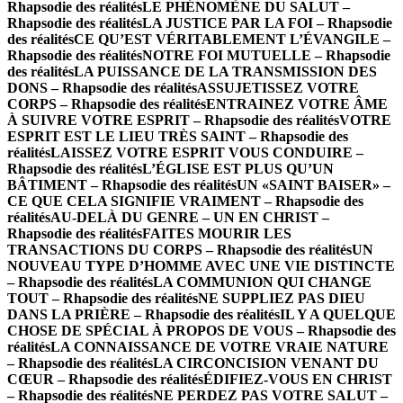
Rhapsodie des réalités
LE PHÉNOMÈNE DU SALUT –
Rhapsodie des réalités
LA JUSTICE PAR LA FOI – Rhapsodie
des réalités
CE QU’EST VÉRITABLEMENT L’ÉVANGILE –
Rhapsodie des réalités
NOTRE FOI MUTUELLE – Rhapsodie
des réalités
LA PUISSANCE DE LA TRANSMISSION DES
DONS – Rhapsodie des réalités
ASSUJETISSEZ VOTRE
CORPS – Rhapsodie des réalités
ENTRAINEZ VOTRE ÂME
À SUIVRE VOTRE ESPRIT – Rhapsodie des réalités
VOTRE
ESPRIT EST LE LIEU TRÈS SAINT – Rhapsodie des
réalités
LAISSEZ VOTRE ESPRIT VOUS CONDUIRE –
Rhapsodie des réalités
L’ÉGLISE EST PLUS QU’UN
BÂTIMENT – Rhapsodie des réalités
UN «SAINT BAISER» –
CE QUE CELA SIGNIFIE VRAIMENT – Rhapsodie des
réalités
AU-DELÀ DU GENRE – UN EN CHRIST –
Rhapsodie des réalités
FAITES MOURIR LES
TRANSACTIONS DU CORPS – Rhapsodie des réalités
UN
NOUVEAU TYPE D’HOMME AVEC UNE VIE DISTINCTE
– Rhapsodie des réalités
LA COMMUNION QUI CHANGE
TOUT – Rhapsodie des réalités
NE SUPPLIEZ PAS DIEU
DANS LA PRIÈRE – Rhapsodie des réalités
IL Y A QUELQUE
CHOSE DE SPÉCIAL À PROPOS DE VOUS – Rhapsodie des
réalités
LA CONNAISSANCE DE VOTRE VRAIE NATURE
– Rhapsodie des réalités
LA CIRCONCISION VENANT DU
CŒUR – Rhapsodie des réalités
ÉDIFIEZ-VOUS EN CHRIST
– Rhapsodie des réalités
NE PERDEZ PAS VOTRE SALUT –