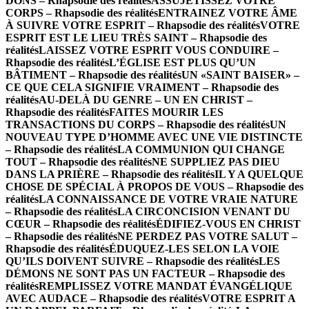
DONS – Rhapsodie des réalités
ASSUJETISSEZ VOTRE
CORPS – Rhapsodie des réalités
ENTRAINEZ VOTRE ÂME
À SUIVRE VOTRE ESPRIT – Rhapsodie des réalités
VOTRE
ESPRIT EST LE LIEU TRÈS SAINT – Rhapsodie des
réalités
LAISSEZ VOTRE ESPRIT VOUS CONDUIRE –
Rhapsodie des réalités
L’ÉGLISE EST PLUS QU’UN
BÂTIMENT – Rhapsodie des réalités
UN «SAINT BAISER» –
CE QUE CELA SIGNIFIE VRAIMENT – Rhapsodie des
réalités
AU-DELÀ DU GENRE – UN EN CHRIST –
Rhapsodie des réalités
FAITES MOURIR LES
TRANSACTIONS DU CORPS – Rhapsodie des réalités
UN
NOUVEAU TYPE D’HOMME AVEC UNE VIE DISTINCTE
– Rhapsodie des réalités
LA COMMUNION QUI CHANGE
TOUT – Rhapsodie des réalités
NE SUPPLIEZ PAS DIEU
DANS LA PRIÈRE – Rhapsodie des réalités
IL Y A QUELQUE
CHOSE DE SPÉCIAL À PROPOS DE VOUS – Rhapsodie des
réalités
LA CONNAISSANCE DE VOTRE VRAIE NATURE
– Rhapsodie des réalités
LA CIRCONCISION VENANT DU
CŒUR – Rhapsodie des réalités
ÉDIFIEZ-VOUS EN CHRIST
– Rhapsodie des réalités
NE PERDEZ PAS VOTRE SALUT –
Rhapsodie des réalités
ÉDUQUEZ-LES SELON LA VOIE
QU’ILS DOIVENT SUIVRE – Rhapsodie des réalités
LES
DÉMONS NE SONT PAS UN FACTEUR – Rhapsodie des
réalités
REMPLISSEZ VOTRE MANDAT ÉVANGÉLIQUE
AVEC AUDACE – Rhapsodie des réalités
VOTRE ESPRIT A