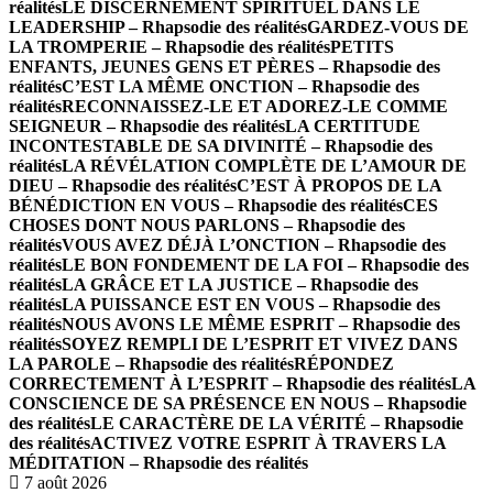
réalités
LE DISCERNEMENT SPIRITUEL DANS LE
LEADERSHIP – Rhapsodie des réalités
GARDEZ-VOUS DE
LA TROMPERIE – Rhapsodie des réalités
PETITS
ENFANTS, JEUNES GENS ET PÈRES – Rhapsodie des
réalités
C’EST LA MÊME ONCTION – Rhapsodie des
réalités
RECONNAISSEZ-LE ET ADOREZ-LE COMME
SEIGNEUR – Rhapsodie des réalités
LA CERTITUDE
INCONTESTABLE DE SA DIVINITÉ – Rhapsodie des
réalités
LA RÉVÉLATION COMPLÈTE DE L’AMOUR DE
DIEU – Rhapsodie des réalités
C’EST À PROPOS DE LA
BÉNÉDICTION EN VOUS – Rhapsodie des réalités
CES
CHOSES DONT NOUS PARLONS – Rhapsodie des
réalités
VOUS AVEZ DÉJÀ L’ONCTION – Rhapsodie des
réalités
LE BON FONDEMENT DE LA FOI – Rhapsodie des
réalités
LA GRÂCE ET LA JUSTICE – Rhapsodie des
réalités
LA PUISSANCE EST EN VOUS – Rhapsodie des
réalités
NOUS AVONS LE MÊME ESPRIT – Rhapsodie des
réalités
SOYEZ REMPLI DE L’ESPRIT ET VIVEZ DANS
LA PAROLE – Rhapsodie des réalités
RÉPONDEZ
CORRECTEMENT À L’ESPRIT – Rhapsodie des réalités
LA
CONSCIENCE DE SA PRÉSENCE EN NOUS – Rhapsodie
des réalités
LE CARACTÈRE DE LA VÉRITÉ – Rhapsodie
des réalités
ACTIVEZ VOTRE ESPRIT À TRAVERS LA
MÉDITATION – Rhapsodie des réalités
7 août 2026