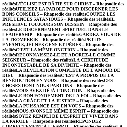
réalités
L’ÉGLISE EST BÂTIE SUR CHRIST – Rhapsodie des
réalités
UTILISEZ LA PAROLE POUR DISCERNER LES
BONS CONSEILS – Rhapsodie des réalités
COUPEZ LES
INFLUENCES SATANIQUES – Rhapsodie des réalités
IL
PRÉSERVE TOUJOURS SON DESSEIN – Rhapsodie des
réalités
LE DISCERNEMENT SPIRITUEL DANS LE
LEADERSHIP – Rhapsodie des réalités
GARDEZ-VOUS DE
LA TROMPERIE – Rhapsodie des réalités
PETITS
ENFANTS, JEUNES GENS ET PÈRES – Rhapsodie des
réalités
C’EST LA MÊME ONCTION – Rhapsodie des
réalités
RECONNAISSEZ-LE ET ADOREZ-LE COMME
SEIGNEUR – Rhapsodie des réalités
LA CERTITUDE
INCONTESTABLE DE SA DIVINITÉ – Rhapsodie des
réalités
LA RÉVÉLATION COMPLÈTE DE L’AMOUR DE
DIEU – Rhapsodie des réalités
C’EST À PROPOS DE LA
BÉNÉDICTION EN VOUS – Rhapsodie des réalités
CES
CHOSES DONT NOUS PARLONS – Rhapsodie des
réalités
VOUS AVEZ DÉJÀ L’ONCTION – Rhapsodie des
réalités
LE BON FONDEMENT DE LA FOI – Rhapsodie des
réalités
LA GRÂCE ET LA JUSTICE – Rhapsodie des
réalités
LA PUISSANCE EST EN VOUS – Rhapsodie des
réalités
NOUS AVONS LE MÊME ESPRIT – Rhapsodie des
réalités
SOYEZ REMPLI DE L’ESPRIT ET VIVEZ DANS
LA PAROLE – Rhapsodie des réalités
RÉPONDEZ
CORRECTEMENT À L’ESPRIT – Rhapsodie des réalités
LA