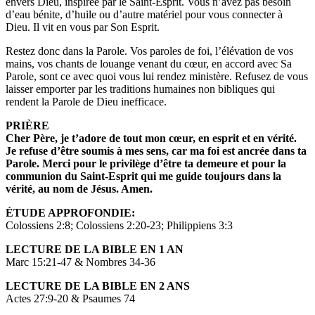
envers Dieu, inspirée par le Saint-Esprit. Vous n’avez pas besoin
d’eau bénite, d’huile ou d’autre matériel pour vous connecter à
Dieu. Il vit en vous par Son Esprit.
Restez donc dans la Parole. Vos paroles de foi, l’élévation de vos
mains, vos chants de louange venant du cœur, en accord avec Sa
Parole, sont ce avec quoi vous lui rendez ministère. Refusez de vous
laisser emporter par les traditions humaines non bibliques qui
rendent la Parole de Dieu inefficace.
PRIÈRE
Cher Père, je t’adore de tout mon cœur, en esprit et en vérité.
Je refuse d’être soumis à mes sens, car ma foi est ancrée dans
ta
Parole. Merci pour le privilège d’être ta demeure et pour
la
communion du Saint-Esprit qui me guide toujours dans
la
vérité, au nom de Jésus. Amen.
ÉTUDE APPROFONDIE:
Colossiens 2:8; Colossiens 2:20-23; Philippiens 3:3
LECTURE DE LA BIBLE EN 1 AN
Marc 15:21-47 & Nombres 34-36
LECTURE DE LA BIBLE EN 2 ANS
Actes 27:9-20 & Psaumes 74