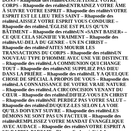
DONS – Rhapsodie des réalités
ASSUJETISSEZ VOTRE
CORPS – Rhapsodie des réalités
ENTRAINEZ VOTRE ÂME
À SUIVRE VOTRE ESPRIT – Rhapsodie des réalités
VOTRE
ESPRIT EST LE LIEU TRÈS SAINT – Rhapsodie des
réalités
LAISSEZ VOTRE ESPRIT VOUS CONDUIRE –
Rhapsodie des réalités
L’ÉGLISE EST PLUS QU’UN
BÂTIMENT – Rhapsodie des réalités
UN «SAINT BAISER» –
CE QUE CELA SIGNIFIE VRAIMENT – Rhapsodie des
réalités
AU-DELÀ DU GENRE – UN EN CHRIST –
Rhapsodie des réalités
FAITES MOURIR LES
TRANSACTIONS DU CORPS – Rhapsodie des réalités
UN
NOUVEAU TYPE D’HOMME AVEC UNE VIE DISTINCTE
– Rhapsodie des réalités
LA COMMUNION QUI CHANGE
TOUT – Rhapsodie des réalités
NE SUPPLIEZ PAS DIEU
DANS LA PRIÈRE – Rhapsodie des réalités
IL Y A QUELQUE
CHOSE DE SPÉCIAL À PROPOS DE VOUS – Rhapsodie des
réalités
LA CONNAISSANCE DE VOTRE VRAIE NATURE
– Rhapsodie des réalités
LA CIRCONCISION VENANT DU
CŒUR – Rhapsodie des réalités
ÉDIFIEZ-VOUS EN CHRIST
– Rhapsodie des réalités
NE PERDEZ PAS VOTRE SALUT –
Rhapsodie des réalités
ÉDUQUEZ-LES SELON LA VOIE
QU’ILS DOIVENT SUIVRE – Rhapsodie des réalités
LES
DÉMONS NE SONT PAS UN FACTEUR – Rhapsodie des
réalités
REMPLISSEZ VOTRE MANDAT ÉVANGÉLIQUE
AVEC AUDACE – Rhapsodie des réalités
VOTRE ESPRIT A