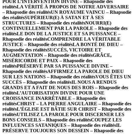
POUR L’INTERVENTION DIVINE – Rhapsodie des
réalités
LA VÉRITÉ À PROPOS DE NOTRE ADVERSAIRE
– Rhapsodie des réalités
UN ROYAUME VAINCU – Rhapsodie
des réalités
SUPÉRIEUR(E) À SATAN ET À SES
STRUCTURES – Rhapsodie des réalités
NOURRI(E)
CONTINUELLEMENT PAR LA PAROLE – Rhapsodie des
réalités
LE DON DE LA JUSTICE ET SA PUISSANCE –
Rhapsodie des réalités
COMPRENDRE LA VÉRITABLE
JUSTICE – Rhapsodie des réalités
LA BONTÉ DE DIEU –
Rhapsodie des réalités
SUCCÈS, VICTOIRE ET
AUGMENTATION – Rhapsodie des réalités
GRÂCE,
MISÉRICORDE ET PAIX – Rhapsodie des
réalités
PRÉSERVÉ PAR SA PUISSANCE DIVINE –
Rhapsodie des réalités
AFFIRMEZ LA PAROLE DE DIEU
SUR LES NATIONS – Rhapsodie des réalités
VOUS ÊTES UN
SUCCÈS – Rhapsodie des réalités
IL NOUS A RENDUS
GRANDS ET A FAIT DE NOUS DES ROIS – Rhapsodie des
réalités
L’AUTORISATION DIVINE POUR UNE
CROISSANCE INARRÊTABLE – Rhapsodie des
réalités
CHRIST – LA PIERRE ANGULAIRE – Rhapsodie des
réalités
L’ÉGLISE EST BÂTIE SUR CHRIST – Rhapsodie des
réalités
UTILISEZ LA PAROLE POUR DISCERNER LES
BONS CONSEILS – Rhapsodie des réalités
COUPEZ LES
INFLUENCES SATANIQUES – Rhapsodie des réalités
IL
PRÉSERVE TOUJOURS SON DESSEIN – Rhapsodie des