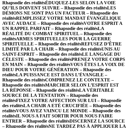
Rhapsodie des réalités
ÉDUQUEZ-LES SELON LA VOIE
QU’ILS DOIVENT SUIVRE – Rhapsodie des réalités
LES
DÉMONS NE SONT PAS UN FACTEUR – Rhapsodie des
réalités
REMPLISSEZ VOTRE MANDAT ÉVANGÉLIQUE
AVEC AUDACE – Rhapsodie des réalités
VOTRE ESPRIT A
UN RAPPEL PARFAIT – Rhapsodie des réalités
LA
RÉALITÉ DU COMBAT SPIRITUEL – Rhapsodie des
réalités
ARMES SPIRITUELLES POUR LA GUERRE
SPIRITUELLE – Rhapsodie des réalités
REFUSEZ D’ÊTRE
LIMITÉ PAR LA CHAIR – Rhapsodie des réalités
UNIS AU
SAINT-ESPRIT – Rhapsodie des réalités
LE LANGAGE DU
CÉLESTE – Rhapsodie des réalités
PRENEZ VOTRE CORPS
EN MAIN – Rhapsodie des réalités
VOUS ÊTES LA VOIX DE
DIEU POUR VOTRE GÉNÉRATION – Rhapsodie des
réalités
LA PUISSANCE EST DANS L’ÉVANGILE –
Rhapsodie des réalités
COMPRENEZ LE CONTEXTE –
Rhapsodie des réalités
MARCHER SELON L’ESPRIT EST
LA RÉPONSE – Rhapsodie des réalités
LA VÉRITABLE
SOURCE DE LA TENTATION – Rhapsodie des
réalités
FIXEZ VOTRE AFFECTION SUR LUI – Rhapsodie
des réalités
LA CHAIR A ETÉ CRUCIFIÉE – Rhapsodie des
réalités
VOUS AVEZ VAINCU LE MONDE – Rhapsodie des
réalités
IL NOUS A FAIT SORTIR POUR NOUS FAIRE
ENTRER – Rhapsodie des réalités
DISCERNEZ LA SOURCE
– Rhapsodie des réalités
NE TARDEZ PAS À APPLIQUER LA