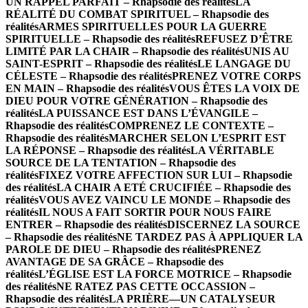
UN RAPPEL PARFAIT – Rhapsodie des réalités
LA
RÉALITÉ DU COMBAT SPIRITUEL – Rhapsodie des
réalités
ARMES SPIRITUELLES POUR LA GUERRE
SPIRITUELLE – Rhapsodie des réalités
REFUSEZ D’ÊTRE
LIMITÉ PAR LA CHAIR – Rhapsodie des réalités
UNIS AU
SAINT-ESPRIT – Rhapsodie des réalités
LE LANGAGE DU
CÉLESTE – Rhapsodie des réalités
PRENEZ VOTRE CORPS
EN MAIN – Rhapsodie des réalités
VOUS ÊTES LA VOIX DE
DIEU POUR VOTRE GÉNÉRATION – Rhapsodie des
réalités
LA PUISSANCE EST DANS L’ÉVANGILE –
Rhapsodie des réalités
COMPRENEZ LE CONTEXTE –
Rhapsodie des réalités
MARCHER SELON L’ESPRIT EST
LA RÉPONSE – Rhapsodie des réalités
LA VÉRITABLE
SOURCE DE LA TENTATION – Rhapsodie des
réalités
FIXEZ VOTRE AFFECTION SUR LUI – Rhapsodie
des réalités
LA CHAIR A ETÉ CRUCIFIÉE – Rhapsodie des
réalités
VOUS AVEZ VAINCU LE MONDE – Rhapsodie des
réalités
IL NOUS A FAIT SORTIR POUR NOUS FAIRE
ENTRER – Rhapsodie des réalités
DISCERNEZ LA SOURCE
– Rhapsodie des réalités
NE TARDEZ PAS À APPLIQUER LA
PAROLE DE DIEU – Rhapsodie des réalités
PRENEZ
AVANTAGE DE SA GRÂCE – Rhapsodie des
réalités
L’ÉGLISE EST LA FORCE MOTRICE – Rhapsodie
des réalités
NE RATEZ PAS CETTE OCCASSION –
Rhapsodie des réalités
LA PRIÈRE—UN CATALYSEUR