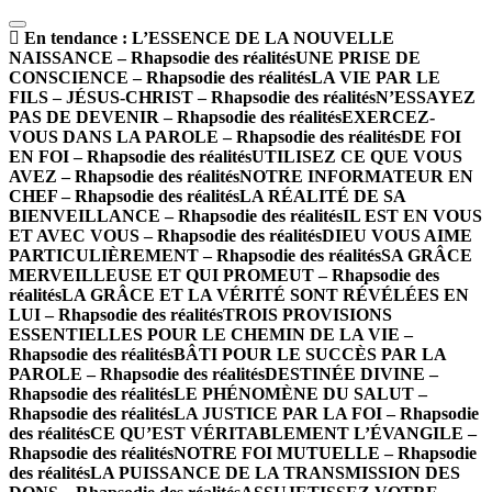
En tendance :
L’ESSENCE DE LA NOUVELLE
NAISSANCE – Rhapsodie des réalités
UNE PRISE DE
CONSCIENCE – Rhapsodie des réalités
LA VIE PAR LE
FILS – JÉSUS-CHRIST – Rhapsodie des réalités
N’ESSAYEZ
PAS DE DEVENIR – Rhapsodie des réalités
EXERCEZ-
VOUS DANS LA PAROLE – Rhapsodie des réalités
DE FOI
EN FOI – Rhapsodie des réalités
UTILISEZ CE QUE VOUS
AVEZ – Rhapsodie des réalités
NOTRE INFORMATEUR EN
CHEF – Rhapsodie des réalités
LA RÉALITÉ DE SA
BIENVEILLANCE – Rhapsodie des réalités
IL EST EN VOUS
ET AVEC VOUS – Rhapsodie des réalités
DIEU VOUS AIME
PARTICULIÈREMENT – Rhapsodie des réalités
SA GRÂCE
MERVEILLEUSE ET QUI PROMEUT – Rhapsodie des
réalités
LA GRÂCE ET LA VÉRITÉ SONT RÉVÉLÉES EN
LUI – Rhapsodie des réalités
TROIS PROVISIONS
ESSENTIELLES POUR LE CHEMIN DE LA VIE –
Rhapsodie des réalités
BÂTI POUR LE SUCCÈS PAR LA
PAROLE – Rhapsodie des réalités
DESTINÉE DIVINE –
Rhapsodie des réalités
LE PHÉNOMÈNE DU SALUT –
Rhapsodie des réalités
LA JUSTICE PAR LA FOI – Rhapsodie
des réalités
CE QU’EST VÉRITABLEMENT L’ÉVANGILE –
Rhapsodie des réalités
NOTRE FOI MUTUELLE – Rhapsodie
des réalités
LA PUISSANCE DE LA TRANSMISSION DES