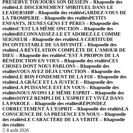
PRÉSERVE TOUJOURS SON DESSEIN – Rhapsodie des
réalités
LE DISCERNEMENT SPIRITUEL DANS LE
LEADERSHIP – Rhapsodie des réalités
GARDEZ-VOUS DE
LA TROMPERIE – Rhapsodie des réalités
PETITS
ENFANTS, JEUNES GENS ET PÈRES – Rhapsodie des
réalités
C’EST LA MÊME ONCTION – Rhapsodie des
réalités
RECONNAISSEZ-LE ET ADOREZ-LE COMME
SEIGNEUR – Rhapsodie des réalités
LA CERTITUDE
INCONTESTABLE DE SA DIVINITÉ – Rhapsodie des
réalités
LA RÉVÉLATION COMPLÈTE DE L’AMOUR DE
DIEU – Rhapsodie des réalités
C’EST À PROPOS DE LA
BÉNÉDICTION EN VOUS – Rhapsodie des réalités
CES
CHOSES DONT NOUS PARLONS – Rhapsodie des
réalités
VOUS AVEZ DÉJÀ L’ONCTION – Rhapsodie des
réalités
LE BON FONDEMENT DE LA FOI – Rhapsodie des
réalités
LA GRÂCE ET LA JUSTICE – Rhapsodie des
réalités
LA PUISSANCE EST EN VOUS – Rhapsodie des
réalités
NOUS AVONS LE MÊME ESPRIT – Rhapsodie des
réalités
SOYEZ REMPLI DE L’ESPRIT ET VIVEZ DANS
LA PAROLE – Rhapsodie des réalités
RÉPONDEZ
CORRECTEMENT À L’ESPRIT – Rhapsodie des réalités
LA
CONSCIENCE DE SA PRÉSENCE EN NOUS – Rhapsodie
des réalités
LE CARACTÈRE DE LA VÉRITÉ – Rhapsodie
des réalités
8 août 2026