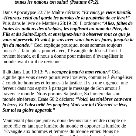
toutes les nations ton salut! (Psaume 67:2).
D
ans Apocalypse 22:7 le Maître déclare:
“Et voici, je viens bientôt.
-Heureux celui qui garde les paroles de la prophétie de ce livre!”
Puis dans le livre de Matthieu 28:19-20, Il ordonne:
“Allez, faites de
toutes les nations des disciples, les baptisant au nom du Père, du
Fils et du Saint-Esprit, et enseignez-leur à observer tout ce que je
vous ai prescrit. Et voici, je suis avec vous tous les jours, jusqu’à la
fin du monde.”
Ceci explique pourquoi nous sommes toujours
poussés à faire plus, pour et avec, l’Évangile de Jésus-Christ. Il
revient bientôt, et il nous a donné pour mission d’évangéliser le
monde avant qu’il ne revienne.
Il dit dans Luc 19:13:
“…occupez jusqu’à mon retour.”
Cela
signifie que vous devez poursuivre l’oeuvre, continuer à évangéliser;
à conduire hommes et femmes à la justice. Il y a une urgence, une
ferveur dans nos esprits à partager le message de Son amour à
travers le monde. Nous portons Sa justice, Sa lumière dans un
monde ténébreux. Esaïe 60:2 déclare:
“Voici, les ténèbres couvrent
la terre, Et l’obscurité les peuples; Mais sur toi l’Éternel se lève,
Sur toi sa gloire apparaît.”
Maintenant plus que jamais, nous devons nous rendre compte de
notre rôle en tant que lumière du monde et apporter la lumière de
l’Évangile aux hommes et femmes du monde entier. Nous ne