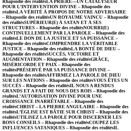
Rhapsodie des réalités
LA PRIÈRE—UN CATALYSEUR
POUR L’INTERVENTION DIVINE – Rhapsodie des
réalités
LA VÉRITÉ À PROPOS DE NOTRE ADVERSAIRE
– Rhapsodie des réalités
UN ROYAUME VAINCU – Rhapsodie
des réalités
SUPÉRIEUR(E) À SATAN ET À SES
STRUCTURES – Rhapsodie des réalités
NOURRI(E)
CONTINUELLEMENT PAR LA PAROLE – Rhapsodie des
réalités
LE DON DE LA JUSTICE ET SA PUISSANCE –
Rhapsodie des réalités
COMPRENDRE LA VÉRITABLE
JUSTICE – Rhapsodie des réalités
LA BONTÉ DE DIEU –
Rhapsodie des réalités
SUCCÈS, VICTOIRE ET
AUGMENTATION – Rhapsodie des réalités
GRÂCE,
MISÉRICORDE ET PAIX – Rhapsodie des
réalités
PRÉSERVÉ PAR SA PUISSANCE DIVINE –
Rhapsodie des réalités
AFFIRMEZ LA PAROLE DE DIEU
SUR LES NATIONS – Rhapsodie des réalités
VOUS ÊTES UN
SUCCÈS – Rhapsodie des réalités
IL NOUS A RENDUS
GRANDS ET A FAIT DE NOUS DES ROIS – Rhapsodie des
réalités
L’AUTORISATION DIVINE POUR UNE
CROISSANCE INARRÊTABLE – Rhapsodie des
réalités
CHRIST – LA PIERRE ANGULAIRE – Rhapsodie des
réalités
L’ÉGLISE EST BÂTIE SUR CHRIST – Rhapsodie des
réalités
UTILISEZ LA PAROLE POUR DISCERNER LES
BONS CONSEILS – Rhapsodie des réalités
COUPEZ LES
INFLUENCES SATANIQUES – Rhapsodie des réalités
IL