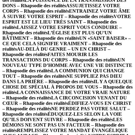
des réalités
LA PUISSANCE DE LA TRANSMISSION DES
DONS – Rhapsodie des réalités
ASSUJETISSEZ VOTRE
CORPS – Rhapsodie des réalités
ENTRAINEZ VOTRE ÂME
À SUIVRE VOTRE ESPRIT – Rhapsodie des réalités
VOTRE
ESPRIT EST LE LIEU TRÈS SAINT – Rhapsodie des
réalités
LAISSEZ VOTRE ESPRIT VOUS CONDUIRE –
Rhapsodie des réalités
L’ÉGLISE EST PLUS QU’UN
BÂTIMENT – Rhapsodie des réalités
UN «SAINT BAISER» –
CE QUE CELA SIGNIFIE VRAIMENT – Rhapsodie des
réalités
AU-DELÀ DU GENRE – UN EN CHRIST –
Rhapsodie des réalités
FAITES MOURIR LES
TRANSACTIONS DU CORPS – Rhapsodie des réalités
UN
NOUVEAU TYPE D’HOMME AVEC UNE VIE DISTINCTE
– Rhapsodie des réalités
LA COMMUNION QUI CHANGE
TOUT – Rhapsodie des réalités
NE SUPPLIEZ PAS DIEU
DANS LA PRIÈRE – Rhapsodie des réalités
IL Y A QUELQUE
CHOSE DE SPÉCIAL À PROPOS DE VOUS – Rhapsodie des
réalités
LA CONNAISSANCE DE VOTRE VRAIE NATURE
– Rhapsodie des réalités
LA CIRCONCISION VENANT DU
CŒUR – Rhapsodie des réalités
ÉDIFIEZ-VOUS EN CHRIST
– Rhapsodie des réalités
NE PERDEZ PAS VOTRE SALUT –
Rhapsodie des réalités
ÉDUQUEZ-LES SELON LA VOIE
QU’ILS DOIVENT SUIVRE – Rhapsodie des réalités
LES
DÉMONS NE SONT PAS UN FACTEUR – Rhapsodie des
réalités
REMPLISSEZ VOTRE MANDAT ÉVANGÉLIQUE