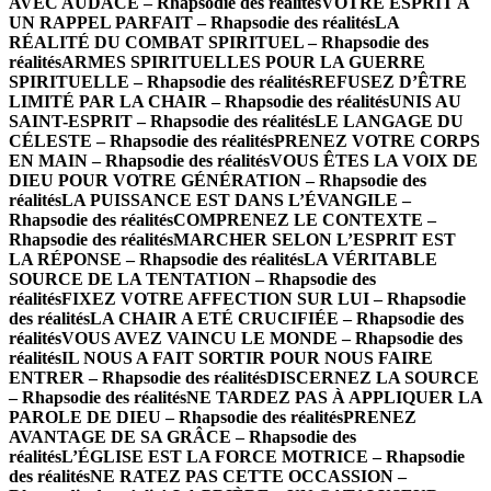
AVEC AUDACE – Rhapsodie des réalités
VOTRE ESPRIT A
UN RAPPEL PARFAIT – Rhapsodie des réalités
LA
RÉALITÉ DU COMBAT SPIRITUEL – Rhapsodie des
réalités
ARMES SPIRITUELLES POUR LA GUERRE
SPIRITUELLE – Rhapsodie des réalités
REFUSEZ D’ÊTRE
LIMITÉ PAR LA CHAIR – Rhapsodie des réalités
UNIS AU
SAINT-ESPRIT – Rhapsodie des réalités
LE LANGAGE DU
CÉLESTE – Rhapsodie des réalités
PRENEZ VOTRE CORPS
EN MAIN – Rhapsodie des réalités
VOUS ÊTES LA VOIX DE
DIEU POUR VOTRE GÉNÉRATION – Rhapsodie des
réalités
LA PUISSANCE EST DANS L’ÉVANGILE –
Rhapsodie des réalités
COMPRENEZ LE CONTEXTE –
Rhapsodie des réalités
MARCHER SELON L’ESPRIT EST
LA RÉPONSE – Rhapsodie des réalités
LA VÉRITABLE
SOURCE DE LA TENTATION – Rhapsodie des
réalités
FIXEZ VOTRE AFFECTION SUR LUI – Rhapsodie
des réalités
LA CHAIR A ETÉ CRUCIFIÉE – Rhapsodie des
réalités
VOUS AVEZ VAINCU LE MONDE – Rhapsodie des
réalités
IL NOUS A FAIT SORTIR POUR NOUS FAIRE
ENTRER – Rhapsodie des réalités
DISCERNEZ LA SOURCE
– Rhapsodie des réalités
NE TARDEZ PAS À APPLIQUER LA
PAROLE DE DIEU – Rhapsodie des réalités
PRENEZ
AVANTAGE DE SA GRÂCE – Rhapsodie des
réalités
L’ÉGLISE EST LA FORCE MOTRICE – Rhapsodie
des réalités
NE RATEZ PAS CETTE OCCASSION –