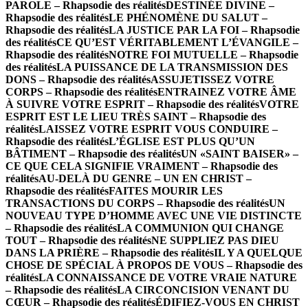
PAROLE – Rhapsodie des réalités
DESTINÉE DIVINE –
Rhapsodie des réalités
LE PHÉNOMÈNE DU SALUT –
Rhapsodie des réalités
LA JUSTICE PAR LA FOI – Rhapsodie
des réalités
CE QU’EST VÉRITABLEMENT L’ÉVANGILE –
Rhapsodie des réalités
NOTRE FOI MUTUELLE – Rhapsodie
des réalités
LA PUISSANCE DE LA TRANSMISSION DES
DONS – Rhapsodie des réalités
ASSUJETISSEZ VOTRE
CORPS – Rhapsodie des réalités
ENTRAINEZ VOTRE ÂME
À SUIVRE VOTRE ESPRIT – Rhapsodie des réalités
VOTRE
ESPRIT EST LE LIEU TRÈS SAINT – Rhapsodie des
réalités
LAISSEZ VOTRE ESPRIT VOUS CONDUIRE –
Rhapsodie des réalités
L’ÉGLISE EST PLUS QU’UN
BÂTIMENT – Rhapsodie des réalités
UN «SAINT BAISER» –
CE QUE CELA SIGNIFIE VRAIMENT – Rhapsodie des
réalités
AU-DELÀ DU GENRE – UN EN CHRIST –
Rhapsodie des réalités
FAITES MOURIR LES
TRANSACTIONS DU CORPS – Rhapsodie des réalités
UN
NOUVEAU TYPE D’HOMME AVEC UNE VIE DISTINCTE
– Rhapsodie des réalités
LA COMMUNION QUI CHANGE
TOUT – Rhapsodie des réalités
NE SUPPLIEZ PAS DIEU
DANS LA PRIÈRE – Rhapsodie des réalités
IL Y A QUELQUE
CHOSE DE SPÉCIAL À PROPOS DE VOUS – Rhapsodie des
réalités
LA CONNAISSANCE DE VOTRE VRAIE NATURE
– Rhapsodie des réalités
LA CIRCONCISION VENANT DU
CŒUR – Rhapsodie des réalités
ÉDIFIEZ-VOUS EN CHRIST