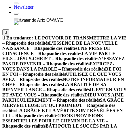
Newsletter
En tendance :
LE POUVOIR DE TRANSMETTRE LA VIE
– Rhapsodie des réalités
L’ESSENCE DE LA NOUVELLE
NAISSANCE – Rhapsodie des réalités
UNE PRISE DE
CONSCIENCE – Rhapsodie des réalités
LA VIE PAR LE
FILS – JÉSUS-CHRIST – Rhapsodie des réalités
N’ESSAYEZ
PAS DE DEVENIR – Rhapsodie des réalités
EXERCEZ-
VOUS DANS LA PAROLE – Rhapsodie des réalités
DE FOI
EN FOI – Rhapsodie des réalités
UTILISEZ CE QUE VOUS
AVEZ – Rhapsodie des réalités
NOTRE INFORMATEUR EN
CHEF – Rhapsodie des réalités
LA RÉALITÉ DE SA
BIENVEILLANCE – Rhapsodie des réalités
IL EST EN VOUS
ET AVEC VOUS – Rhapsodie des réalités
DIEU VOUS AIME
PARTICULIÈREMENT – Rhapsodie des réalités
SA GRÂCE
MERVEILLEUSE ET QUI PROMEUT – Rhapsodie des
réalités
LA GRÂCE ET LA VÉRITÉ SONT RÉVÉLÉES EN
LUI – Rhapsodie des réalités
TROIS PROVISIONS
ESSENTIELLES POUR LE CHEMIN DE LA VIE –
Rhapsodie des réalités
BÂTI POUR LE SUCCÈS PAR LA