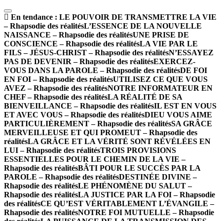
En tendance :
LE POUVOIR DE TRANSMETTRE LA VIE
– Rhapsodie des réalités
L’ESSENCE DE LA NOUVELLE
NAISSANCE – Rhapsodie des réalités
UNE PRISE DE
CONSCIENCE – Rhapsodie des réalités
LA VIE PAR LE
FILS – JÉSUS-CHRIST – Rhapsodie des réalités
N’ESSAYEZ
PAS DE DEVENIR – Rhapsodie des réalités
EXERCEZ-
VOUS DANS LA PAROLE – Rhapsodie des réalités
DE FOI
EN FOI – Rhapsodie des réalités
UTILISEZ CE QUE VOUS
AVEZ – Rhapsodie des réalités
NOTRE INFORMATEUR EN
CHEF – Rhapsodie des réalités
LA RÉALITÉ DE SA
BIENVEILLANCE – Rhapsodie des réalités
IL EST EN VOUS
ET AVEC VOUS – Rhapsodie des réalités
DIEU VOUS AIME
PARTICULIÈREMENT – Rhapsodie des réalités
SA GRÂCE
MERVEILLEUSE ET QUI PROMEUT – Rhapsodie des
réalités
LA GRÂCE ET LA VÉRITÉ SONT RÉVÉLÉES EN
LUI – Rhapsodie des réalités
TROIS PROVISIONS
ESSENTIELLES POUR LE CHEMIN DE LA VIE –
Rhapsodie des réalités
BÂTI POUR LE SUCCÈS PAR LA
PAROLE – Rhapsodie des réalités
DESTINÉE DIVINE –
Rhapsodie des réalités
LE PHÉNOMÈNE DU SALUT –
Rhapsodie des réalités
LA JUSTICE PAR LA FOI – Rhapsodie
des réalités
CE QU’EST VÉRITABLEMENT L’ÉVANGILE –
Rhapsodie des réalités
NOTRE FOI MUTUELLE – Rhapsodie