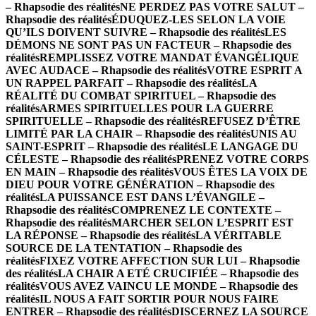
– Rhapsodie des réalités
NE PERDEZ PAS VOTRE SALUT –
Rhapsodie des réalités
ÉDUQUEZ-LES SELON LA VOIE
QU’ILS DOIVENT SUIVRE – Rhapsodie des réalités
LES
DÉMONS NE SONT PAS UN FACTEUR – Rhapsodie des
réalités
REMPLISSEZ VOTRE MANDAT ÉVANGÉLIQUE
AVEC AUDACE – Rhapsodie des réalités
VOTRE ESPRIT A
UN RAPPEL PARFAIT – Rhapsodie des réalités
LA
RÉALITÉ DU COMBAT SPIRITUEL – Rhapsodie des
réalités
ARMES SPIRITUELLES POUR LA GUERRE
SPIRITUELLE – Rhapsodie des réalités
REFUSEZ D’ÊTRE
LIMITÉ PAR LA CHAIR – Rhapsodie des réalités
UNIS AU
SAINT-ESPRIT – Rhapsodie des réalités
LE LANGAGE DU
CÉLESTE – Rhapsodie des réalités
PRENEZ VOTRE CORPS
EN MAIN – Rhapsodie des réalités
VOUS ÊTES LA VOIX DE
DIEU POUR VOTRE GÉNÉRATION – Rhapsodie des
réalités
LA PUISSANCE EST DANS L’ÉVANGILE –
Rhapsodie des réalités
COMPRENEZ LE CONTEXTE –
Rhapsodie des réalités
MARCHER SELON L’ESPRIT EST
LA RÉPONSE – Rhapsodie des réalités
LA VÉRITABLE
SOURCE DE LA TENTATION – Rhapsodie des
réalités
FIXEZ VOTRE AFFECTION SUR LUI – Rhapsodie
des réalités
LA CHAIR A ETÉ CRUCIFIÉE – Rhapsodie des
réalités
VOUS AVEZ VAINCU LE MONDE – Rhapsodie des
réalités
IL NOUS A FAIT SORTIR POUR NOUS FAIRE
ENTRER – Rhapsodie des réalités
DISCERNEZ LA SOURCE