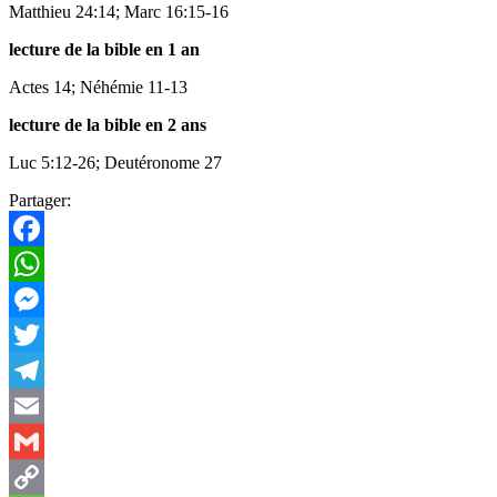
Matthieu 24:14; Marc 16:15-16
lecture de la bible en
1
an
Actes 14; Néhémie 11-13
lecture de la bible en
2
ans
Luc 5:12-26; Deutéronome 27
Partager:
Facebook
WhatsApp
Messenger
Twitter
Telegram
Email
Gmail