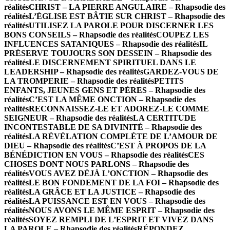
réalités
CHRIST – LA PIERRE ANGULAIRE – Rhapsodie des
réalités
L’ÉGLISE EST BÂTIE SUR CHRIST – Rhapsodie des
réalités
UTILISEZ LA PAROLE POUR DISCERNER LES
BONS CONSEILS – Rhapsodie des réalités
COUPEZ LES
INFLUENCES SATANIQUES – Rhapsodie des réalités
IL
PRÉSERVE TOUJOURS SON DESSEIN – Rhapsodie des
réalités
LE DISCERNEMENT SPIRITUEL DANS LE
LEADERSHIP – Rhapsodie des réalités
GARDEZ-VOUS DE
LA TROMPERIE – Rhapsodie des réalités
PETITS
ENFANTS, JEUNES GENS ET PÈRES – Rhapsodie des
réalités
C’EST LA MÊME ONCTION – Rhapsodie des
réalités
RECONNAISSEZ-LE ET ADOREZ-LE COMME
SEIGNEUR – Rhapsodie des réalités
LA CERTITUDE
INCONTESTABLE DE SA DIVINITÉ – Rhapsodie des
réalités
LA RÉVÉLATION COMPLÈTE DE L’AMOUR DE
DIEU – Rhapsodie des réalités
C’EST À PROPOS DE LA
BÉNÉDICTION EN VOUS – Rhapsodie des réalités
CES
CHOSES DONT NOUS PARLONS – Rhapsodie des
réalités
VOUS AVEZ DÉJÀ L’ONCTION – Rhapsodie des
réalités
LE BON FONDEMENT DE LA FOI – Rhapsodie des
réalités
LA GRÂCE ET LA JUSTICE – Rhapsodie des
réalités
LA PUISSANCE EST EN VOUS – Rhapsodie des
réalités
NOUS AVONS LE MÊME ESPRIT – Rhapsodie des
réalités
SOYEZ REMPLI DE L’ESPRIT ET VIVEZ DANS
LA PAROLE – Rhapsodie des réalités
RÉPONDEZ