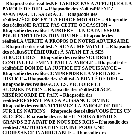
– Rhapsodie des réalités
NE TARDEZ PAS À APPLIQUER LA
PAROLE DE DIEU – Rhapsodie des réalités
PRENEZ
AVANTAGE DE SA GRÂCE – Rhapsodie des
réalités
L’ÉGLISE EST LA FORCE MOTRICE – Rhapsodie
des réalités
NE RATEZ PAS CETTE OCCASSION –
Rhapsodie des réalités
LA PRIÈRE—UN CATALYSEUR
POUR L’INTERVENTION DIVINE – Rhapsodie des
réalités
LA VÉRITÉ À PROPOS DE NOTRE ADVERSAIRE
– Rhapsodie des réalités
UN ROYAUME VAINCU – Rhapsodie
des réalités
SUPÉRIEUR(E) À SATAN ET À SES
STRUCTURES – Rhapsodie des réalités
NOURRI(E)
CONTINUELLEMENT PAR LA PAROLE – Rhapsodie des
réalités
LE DON DE LA JUSTICE ET SA PUISSANCE –
Rhapsodie des réalités
COMPRENDRE LA VÉRITABLE
JUSTICE – Rhapsodie des réalités
LA BONTÉ DE DIEU –
Rhapsodie des réalités
SUCCÈS, VICTOIRE ET
AUGMENTATION – Rhapsodie des réalités
GRÂCE,
MISÉRICORDE ET PAIX – Rhapsodie des
réalités
PRÉSERVÉ PAR SA PUISSANCE DIVINE –
Rhapsodie des réalités
AFFIRMEZ LA PAROLE DE DIEU
SUR LES NATIONS – Rhapsodie des réalités
VOUS ÊTES UN
SUCCÈS – Rhapsodie des réalités
IL NOUS A RENDUS
GRANDS ET A FAIT DE NOUS DES ROIS – Rhapsodie des
réalités
L’AUTORISATION DIVINE POUR UNE
CROISSANCE INARRÊTABLE – Rhapsodie des