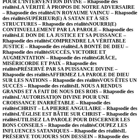
POUR L’INTERVENTION DIVINE – Rhapsodie des
réalités
LA VÉRITÉ À PROPOS DE NOTRE ADVERSAIRE
– Rhapsodie des réalités
UN ROYAUME VAINCU – Rhapsodie
des réalités
SUPÉRIEUR(E) À SATAN ET À SES
STRUCTURES – Rhapsodie des réalités
NOURRI(E)
CONTINUELLEMENT PAR LA PAROLE – Rhapsodie des
réalités
LE DON DE LA JUSTICE ET SA PUISSANCE –
Rhapsodie des réalités
COMPRENDRE LA VÉRITABLE
JUSTICE – Rhapsodie des réalités
LA BONTÉ DE DIEU –
Rhapsodie des réalités
SUCCÈS, VICTOIRE ET
AUGMENTATION – Rhapsodie des réalités
GRÂCE,
MISÉRICORDE ET PAIX – Rhapsodie des
réalités
PRÉSERVÉ PAR SA PUISSANCE DIVINE –
Rhapsodie des réalités
AFFIRMEZ LA PAROLE DE DIEU
SUR LES NATIONS – Rhapsodie des réalités
VOUS ÊTES UN
SUCCÈS – Rhapsodie des réalités
IL NOUS A RENDUS
GRANDS ET A FAIT DE NOUS DES ROIS – Rhapsodie des
réalités
L’AUTORISATION DIVINE POUR UNE
CROISSANCE INARRÊTABLE – Rhapsodie des
réalités
CHRIST – LA PIERRE ANGULAIRE – Rhapsodie des
réalités
L’ÉGLISE EST BÂTIE SUR CHRIST – Rhapsodie des
réalités
UTILISEZ LA PAROLE POUR DISCERNER LES
BONS CONSEILS – Rhapsodie des réalités
COUPEZ LES
INFLUENCES SATANIQUES – Rhapsodie des réalités
IL
PRÉSERVE TOUJOURS SON DESSEIN – Rhapsodie des