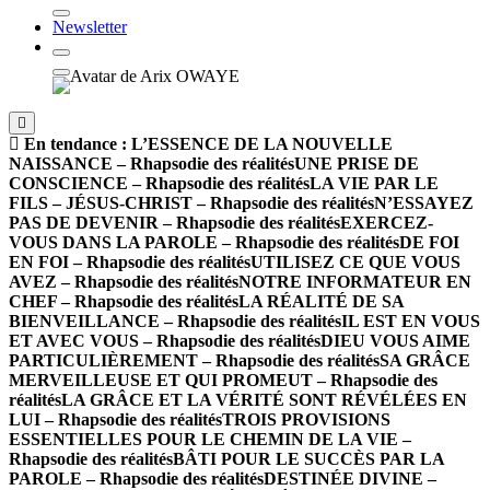
Newsletter
En tendance :
L’ESSENCE DE LA NOUVELLE
NAISSANCE – Rhapsodie des réalités
UNE PRISE DE
CONSCIENCE – Rhapsodie des réalités
LA VIE PAR LE
FILS – JÉSUS-CHRIST – Rhapsodie des réalités
N’ESSAYEZ
PAS DE DEVENIR – Rhapsodie des réalités
EXERCEZ-
VOUS DANS LA PAROLE – Rhapsodie des réalités
DE FOI
EN FOI – Rhapsodie des réalités
UTILISEZ CE QUE VOUS
AVEZ – Rhapsodie des réalités
NOTRE INFORMATEUR EN
CHEF – Rhapsodie des réalités
LA RÉALITÉ DE SA
BIENVEILLANCE – Rhapsodie des réalités
IL EST EN VOUS
ET AVEC VOUS – Rhapsodie des réalités
DIEU VOUS AIME
PARTICULIÈREMENT – Rhapsodie des réalités
SA GRÂCE
MERVEILLEUSE ET QUI PROMEUT – Rhapsodie des
réalités
LA GRÂCE ET LA VÉRITÉ SONT RÉVÉLÉES EN
LUI – Rhapsodie des réalités
TROIS PROVISIONS
ESSENTIELLES POUR LE CHEMIN DE LA VIE –
Rhapsodie des réalités
BÂTI POUR LE SUCCÈS PAR LA
PAROLE – Rhapsodie des réalités
DESTINÉE DIVINE –