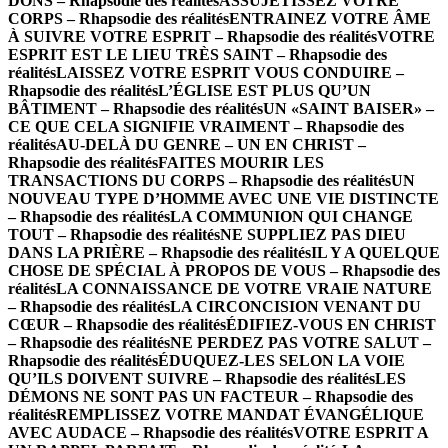
DONS – Rhapsodie des réalités
ASSUJETISSEZ VOTRE
CORPS – Rhapsodie des réalités
ENTRAINEZ VOTRE ÂME
À SUIVRE VOTRE ESPRIT – Rhapsodie des réalités
VOTRE
ESPRIT EST LE LIEU TRÈS SAINT – Rhapsodie des
réalités
LAISSEZ VOTRE ESPRIT VOUS CONDUIRE –
Rhapsodie des réalités
L’ÉGLISE EST PLUS QU’UN
BÂTIMENT – Rhapsodie des réalités
UN «SAINT BAISER» –
CE QUE CELA SIGNIFIE VRAIMENT – Rhapsodie des
réalités
AU-DELÀ DU GENRE – UN EN CHRIST –
Rhapsodie des réalités
FAITES MOURIR LES
TRANSACTIONS DU CORPS – Rhapsodie des réalités
UN
NOUVEAU TYPE D’HOMME AVEC UNE VIE DISTINCTE
– Rhapsodie des réalités
LA COMMUNION QUI CHANGE
TOUT – Rhapsodie des réalités
NE SUPPLIEZ PAS DIEU
DANS LA PRIÈRE – Rhapsodie des réalités
IL Y A QUELQUE
CHOSE DE SPÉCIAL À PROPOS DE VOUS – Rhapsodie des
réalités
LA CONNAISSANCE DE VOTRE VRAIE NATURE
– Rhapsodie des réalités
LA CIRCONCISION VENANT DU
CŒUR – Rhapsodie des réalités
ÉDIFIEZ-VOUS EN CHRIST
– Rhapsodie des réalités
NE PERDEZ PAS VOTRE SALUT –
Rhapsodie des réalités
ÉDUQUEZ-LES SELON LA VOIE
QU’ILS DOIVENT SUIVRE – Rhapsodie des réalités
LES
DÉMONS NE SONT PAS UN FACTEUR – Rhapsodie des
réalités
REMPLISSEZ VOTRE MANDAT ÉVANGÉLIQUE
AVEC AUDACE – Rhapsodie des réalités
VOTRE ESPRIT A