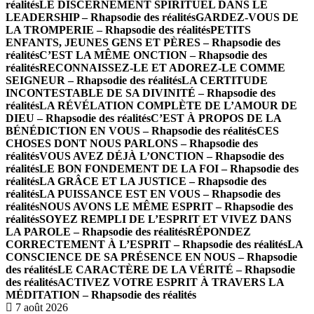
réalités
LE DISCERNEMENT SPIRITUEL DANS LE
LEADERSHIP – Rhapsodie des réalités
GARDEZ-VOUS DE
LA TROMPERIE – Rhapsodie des réalités
PETITS
ENFANTS, JEUNES GENS ET PÈRES – Rhapsodie des
réalités
C’EST LA MÊME ONCTION – Rhapsodie des
réalités
RECONNAISSEZ-LE ET ADOREZ-LE COMME
SEIGNEUR – Rhapsodie des réalités
LA CERTITUDE
INCONTESTABLE DE SA DIVINITÉ – Rhapsodie des
réalités
LA RÉVÉLATION COMPLÈTE DE L’AMOUR DE
DIEU – Rhapsodie des réalités
C’EST À PROPOS DE LA
BÉNÉDICTION EN VOUS – Rhapsodie des réalités
CES
CHOSES DONT NOUS PARLONS – Rhapsodie des
réalités
VOUS AVEZ DÉJÀ L’ONCTION – Rhapsodie des
réalités
LE BON FONDEMENT DE LA FOI – Rhapsodie des
réalités
LA GRÂCE ET LA JUSTICE – Rhapsodie des
réalités
LA PUISSANCE EST EN VOUS – Rhapsodie des
réalités
NOUS AVONS LE MÊME ESPRIT – Rhapsodie des
réalités
SOYEZ REMPLI DE L’ESPRIT ET VIVEZ DANS
LA PAROLE – Rhapsodie des réalités
RÉPONDEZ
CORRECTEMENT À L’ESPRIT – Rhapsodie des réalités
LA
CONSCIENCE DE SA PRÉSENCE EN NOUS – Rhapsodie
des réalités
LE CARACTÈRE DE LA VÉRITÉ – Rhapsodie
des réalités
ACTIVEZ VOTRE ESPRIT À TRAVERS LA
MÉDITATION – Rhapsodie des réalités
7 août 2026