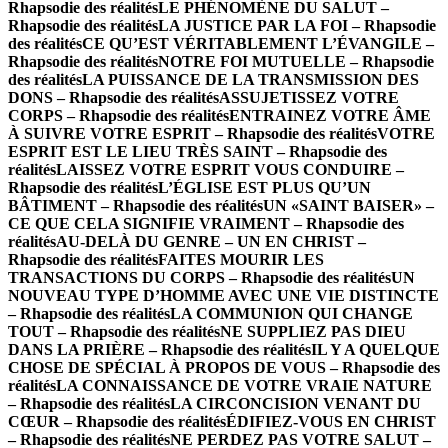
Rhapsodie des réalités
LE PHÉNOMÈNE DU SALUT –
Rhapsodie des réalités
LA JUSTICE PAR LA FOI – Rhapsodie
des réalités
CE QU’EST VÉRITABLEMENT L’ÉVANGILE –
Rhapsodie des réalités
NOTRE FOI MUTUELLE – Rhapsodie
des réalités
LA PUISSANCE DE LA TRANSMISSION DES
DONS – Rhapsodie des réalités
ASSUJETISSEZ VOTRE
CORPS – Rhapsodie des réalités
ENTRAINEZ VOTRE ÂME
À SUIVRE VOTRE ESPRIT – Rhapsodie des réalités
VOTRE
ESPRIT EST LE LIEU TRÈS SAINT – Rhapsodie des
réalités
LAISSEZ VOTRE ESPRIT VOUS CONDUIRE –
Rhapsodie des réalités
L’ÉGLISE EST PLUS QU’UN
BÂTIMENT – Rhapsodie des réalités
UN «SAINT BAISER» –
CE QUE CELA SIGNIFIE VRAIMENT – Rhapsodie des
réalités
AU-DELÀ DU GENRE – UN EN CHRIST –
Rhapsodie des réalités
FAITES MOURIR LES
TRANSACTIONS DU CORPS – Rhapsodie des réalités
UN
NOUVEAU TYPE D’HOMME AVEC UNE VIE DISTINCTE
– Rhapsodie des réalités
LA COMMUNION QUI CHANGE
TOUT – Rhapsodie des réalités
NE SUPPLIEZ PAS DIEU
DANS LA PRIÈRE – Rhapsodie des réalités
IL Y A QUELQUE
CHOSE DE SPÉCIAL À PROPOS DE VOUS – Rhapsodie des
réalités
LA CONNAISSANCE DE VOTRE VRAIE NATURE
– Rhapsodie des réalités
LA CIRCONCISION VENANT DU
CŒUR – Rhapsodie des réalités
ÉDIFIEZ-VOUS EN CHRIST
– Rhapsodie des réalités
NE PERDEZ PAS VOTRE SALUT –