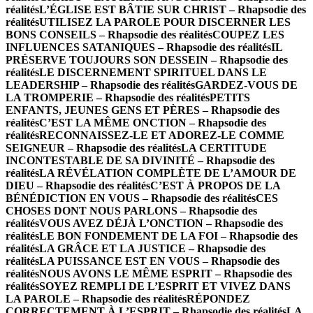
réalités
L’ÉGLISE EST BÂTIE SUR CHRIST – Rhapsodie des
réalités
UTILISEZ LA PAROLE POUR DISCERNER LES
BONS CONSEILS – Rhapsodie des réalités
COUPEZ LES
INFLUENCES SATANIQUES – Rhapsodie des réalités
IL
PRÉSERVE TOUJOURS SON DESSEIN – Rhapsodie des
réalités
LE DISCERNEMENT SPIRITUEL DANS LE
LEADERSHIP – Rhapsodie des réalités
GARDEZ-VOUS DE
LA TROMPERIE – Rhapsodie des réalités
PETITS
ENFANTS, JEUNES GENS ET PÈRES – Rhapsodie des
réalités
C’EST LA MÊME ONCTION – Rhapsodie des
réalités
RECONNAISSEZ-LE ET ADOREZ-LE COMME
SEIGNEUR – Rhapsodie des réalités
LA CERTITUDE
INCONTESTABLE DE SA DIVINITÉ – Rhapsodie des
réalités
LA RÉVÉLATION COMPLÈTE DE L’AMOUR DE
DIEU – Rhapsodie des réalités
C’EST À PROPOS DE LA
BÉNÉDICTION EN VOUS – Rhapsodie des réalités
CES
CHOSES DONT NOUS PARLONS – Rhapsodie des
réalités
VOUS AVEZ DÉJÀ L’ONCTION – Rhapsodie des
réalités
LE BON FONDEMENT DE LA FOI – Rhapsodie des
réalités
LA GRÂCE ET LA JUSTICE – Rhapsodie des
réalités
LA PUISSANCE EST EN VOUS – Rhapsodie des
réalités
NOUS AVONS LE MÊME ESPRIT – Rhapsodie des
réalités
SOYEZ REMPLI DE L’ESPRIT ET VIVEZ DANS
LA PAROLE – Rhapsodie des réalités
RÉPONDEZ
CORRECTEMENT À L’ESPRIT – Rhapsodie des réalités
LA