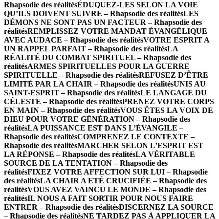
Rhapsodie des réalités
ÉDUQUEZ-LES SELON LA VOIE
QU’ILS DOIVENT SUIVRE – Rhapsodie des réalités
LES
DÉMONS NE SONT PAS UN FACTEUR – Rhapsodie des
réalités
REMPLISSEZ VOTRE MANDAT ÉVANGÉLIQUE
AVEC AUDACE – Rhapsodie des réalités
VOTRE ESPRIT A
UN RAPPEL PARFAIT – Rhapsodie des réalités
LA
RÉALITÉ DU COMBAT SPIRITUEL – Rhapsodie des
réalités
ARMES SPIRITUELLES POUR LA GUERRE
SPIRITUELLE – Rhapsodie des réalités
REFUSEZ D’ÊTRE
LIMITÉ PAR LA CHAIR – Rhapsodie des réalités
UNIS AU
SAINT-ESPRIT – Rhapsodie des réalités
LE LANGAGE DU
CÉLESTE – Rhapsodie des réalités
PRENEZ VOTRE CORPS
EN MAIN – Rhapsodie des réalités
VOUS ÊTES LA VOIX DE
DIEU POUR VOTRE GÉNÉRATION – Rhapsodie des
réalités
LA PUISSANCE EST DANS L’ÉVANGILE –
Rhapsodie des réalités
COMPRENEZ LE CONTEXTE –
Rhapsodie des réalités
MARCHER SELON L’ESPRIT EST
LA RÉPONSE – Rhapsodie des réalités
LA VÉRITABLE
SOURCE DE LA TENTATION – Rhapsodie des
réalités
FIXEZ VOTRE AFFECTION SUR LUI – Rhapsodie
des réalités
LA CHAIR A ETÉ CRUCIFIÉE – Rhapsodie des
réalités
VOUS AVEZ VAINCU LE MONDE – Rhapsodie des
réalités
IL NOUS A FAIT SORTIR POUR NOUS FAIRE
ENTRER – Rhapsodie des réalités
DISCERNEZ LA SOURCE
– Rhapsodie des réalités
NE TARDEZ PAS À APPLIQUER LA