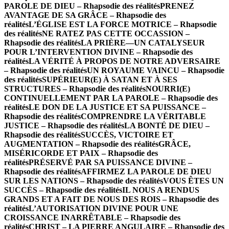
PAROLE DE DIEU – Rhapsodie des réalités
PRENEZ
AVANTAGE DE SA GRÂCE – Rhapsodie des
réalités
L’ÉGLISE EST LA FORCE MOTRICE – Rhapsodie
des réalités
NE RATEZ PAS CETTE OCCASSION –
Rhapsodie des réalités
LA PRIÈRE—UN CATALYSEUR
POUR L’INTERVENTION DIVINE – Rhapsodie des
réalités
LA VÉRITÉ À PROPOS DE NOTRE ADVERSAIRE
– Rhapsodie des réalités
UN ROYAUME VAINCU – Rhapsodie
des réalités
SUPÉRIEUR(E) À SATAN ET À SES
STRUCTURES – Rhapsodie des réalités
NOURRI(E)
CONTINUELLEMENT PAR LA PAROLE – Rhapsodie des
réalités
LE DON DE LA JUSTICE ET SA PUISSANCE –
Rhapsodie des réalités
COMPRENDRE LA VÉRITABLE
JUSTICE – Rhapsodie des réalités
LA BONTÉ DE DIEU –
Rhapsodie des réalités
SUCCÈS, VICTOIRE ET
AUGMENTATION – Rhapsodie des réalités
GRÂCE,
MISÉRICORDE ET PAIX – Rhapsodie des
réalités
PRÉSERVÉ PAR SA PUISSANCE DIVINE –
Rhapsodie des réalités
AFFIRMEZ LA PAROLE DE DIEU
SUR LES NATIONS – Rhapsodie des réalités
VOUS ÊTES UN
SUCCÈS – Rhapsodie des réalités
IL NOUS A RENDUS
GRANDS ET A FAIT DE NOUS DES ROIS – Rhapsodie des
réalités
L’AUTORISATION DIVINE POUR UNE
CROISSANCE INARRÊTABLE – Rhapsodie des
réalités
CHRIST – LA PIERRE ANGULAIRE – Rhapsodie des