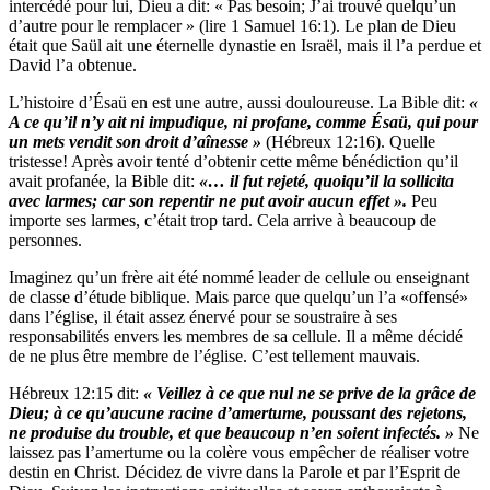
intercédé pour lui, Dieu a dit: « Pas besoin; J’ai trouvé quelqu’un
d’autre pour le remplacer » (lire 1 Samuel 16:1). Le plan de Dieu
était que Saül ait une éternelle dynastie en Israël, mais il l’a perdue et
David l’a obtenue.
L’histoire d’Ésaü en est une autre, aussi douloureuse. La Bible dit:
«
A ce qu’il n’y ait ni impudique, ni profane, comme Ésaü, qui pour
un mets vendit son droit d’aînesse »
(Hébreux 12:16). Quelle
tristesse! Après avoir tenté d’obtenir cette même bénédiction qu’il
avait profanée, la Bible dit:
«… il fut rejeté, quoiqu’il la sollicita
avec larmes; car son repentir ne put avoir aucun effet ».
Peu
importe ses larmes, c’était trop tard. Cela arrive à beaucoup de
personnes.
Imaginez qu’un frère ait été nommé leader de cellule ou enseignant
de classe d’étude biblique. Mais parce que quelqu’un l’a «offensé»
dans l’église, il était assez énervé pour se soustraire à ses
responsabilités envers les membres de sa cellule. Il a même décidé
de ne plus être membre de l’église. C’est tellement mauvais.
Hébreux 12:15 dit:
« Veillez à ce que nul ne se prive de la grâce de
Dieu; à ce qu’aucune racine
d’amertume, poussant des rejetons,
ne produise du trouble, et que beaucoup n’en soient infectés. »
Ne
laissez pas l’amertume ou la colère vous empêcher de réaliser votre
destin en Christ. Décidez de vivre dans la Parole et par l’Esprit de