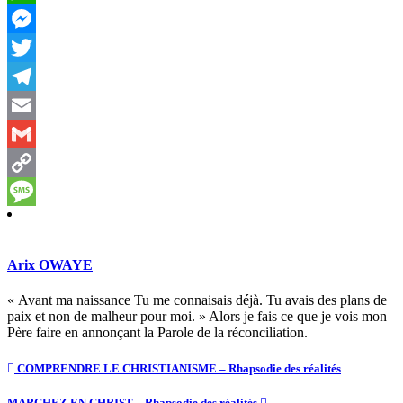
WhatsApp
Messenger
Twitter
Telegram
Email
Gmail
Copy
Link
Message
Arix OWAYE
« Avant ma naissance Tu me connaisais déjà. Tu avais des plans de
paix et non de malheur pour moi. » Alors je fais ce que je vois mon
Père faire en annonçant la Parole de la réconciliation.
COMPRENDRE LE CHRISTIANISME – Rhapsodie des réalités
MARCHEZ EN CHRIST – Rhapsodie des réalités