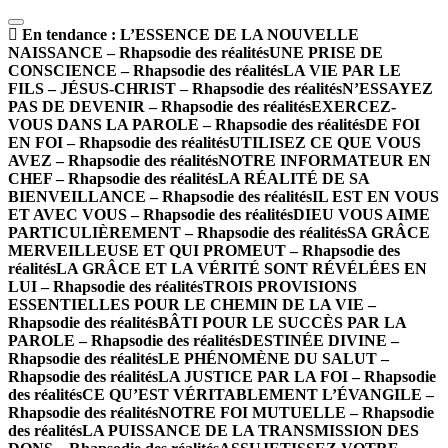
En tendance :
L’ESSENCE DE LA NOUVELLE
NAISSANCE – Rhapsodie des réalités
UNE PRISE DE
CONSCIENCE – Rhapsodie des réalités
LA VIE PAR LE
FILS – JÉSUS-CHRIST – Rhapsodie des réalités
N’ESSAYEZ
PAS DE DEVENIR – Rhapsodie des réalités
EXERCEZ-
VOUS DANS LA PAROLE – Rhapsodie des réalités
DE FOI
EN FOI – Rhapsodie des réalités
UTILISEZ CE QUE VOUS
AVEZ – Rhapsodie des réalités
NOTRE INFORMATEUR EN
CHEF – Rhapsodie des réalités
LA RÉALITÉ DE SA
BIENVEILLANCE – Rhapsodie des réalités
IL EST EN VOUS
ET AVEC VOUS – Rhapsodie des réalités
DIEU VOUS AIME
PARTICULIÈREMENT – Rhapsodie des réalités
SA GRÂCE
MERVEILLEUSE ET QUI PROMEUT – Rhapsodie des
réalités
LA GRÂCE ET LA VÉRITÉ SONT RÉVÉLÉES EN
LUI – Rhapsodie des réalités
TROIS PROVISIONS
ESSENTIELLES POUR LE CHEMIN DE LA VIE –
Rhapsodie des réalités
BÂTI POUR LE SUCCÈS PAR LA
PAROLE – Rhapsodie des réalités
DESTINÉE DIVINE –
Rhapsodie des réalités
LE PHÉNOMÈNE DU SALUT –
Rhapsodie des réalités
LA JUSTICE PAR LA FOI – Rhapsodie
des réalités
CE QU’EST VÉRITABLEMENT L’ÉVANGILE –
Rhapsodie des réalités
NOTRE FOI MUTUELLE – Rhapsodie
des réalités
LA PUISSANCE DE LA TRANSMISSION DES