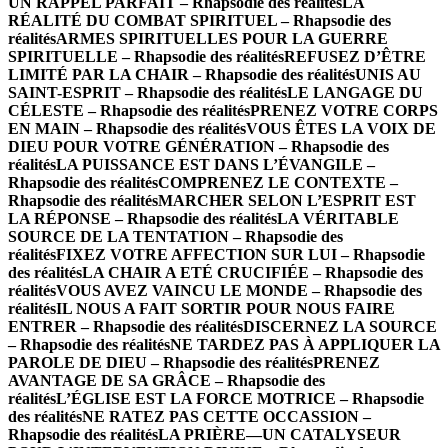
UN RAPPEL PARFAIT – Rhapsodie des réalités
LA
RÉALITÉ DU COMBAT SPIRITUEL – Rhapsodie des
réalités
ARMES SPIRITUELLES POUR LA GUERRE
SPIRITUELLE – Rhapsodie des réalités
REFUSEZ D’ÊTRE
LIMITÉ PAR LA CHAIR – Rhapsodie des réalités
UNIS AU
SAINT-ESPRIT – Rhapsodie des réalités
LE LANGAGE DU
CÉLESTE – Rhapsodie des réalités
PRENEZ VOTRE CORPS
EN MAIN – Rhapsodie des réalités
VOUS ÊTES LA VOIX DE
DIEU POUR VOTRE GÉNÉRATION – Rhapsodie des
réalités
LA PUISSANCE EST DANS L’ÉVANGILE –
Rhapsodie des réalités
COMPRENEZ LE CONTEXTE –
Rhapsodie des réalités
MARCHER SELON L’ESPRIT EST
LA RÉPONSE – Rhapsodie des réalités
LA VÉRITABLE
SOURCE DE LA TENTATION – Rhapsodie des
réalités
FIXEZ VOTRE AFFECTION SUR LUI – Rhapsodie
des réalités
LA CHAIR A ETÉ CRUCIFIÉE – Rhapsodie des
réalités
VOUS AVEZ VAINCU LE MONDE – Rhapsodie des
réalités
IL NOUS A FAIT SORTIR POUR NOUS FAIRE
ENTRER – Rhapsodie des réalités
DISCERNEZ LA SOURCE
– Rhapsodie des réalités
NE TARDEZ PAS À APPLIQUER LA
PAROLE DE DIEU – Rhapsodie des réalités
PRENEZ
AVANTAGE DE SA GRÂCE – Rhapsodie des
réalités
L’ÉGLISE EST LA FORCE MOTRICE – Rhapsodie
des réalités
NE RATEZ PAS CETTE OCCASSION –
Rhapsodie des réalités
LA PRIÈRE—UN CATALYSEUR