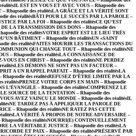
alités
IL EST EN VOUS ET AVEC VOUS – Rhapsodie des
apsodie des réalités
LA GRÂCE ET LA VÉRITÉ SONT
 des réalités
BÂTI POUR LE SUCCÈS PAR LA PAROLE –
STICE PAR LA FOI – Rhapsodie des réalités
CE QU’EST
DE LA TRANSMISSION DES DONS – Rhapsodie des
odie des réalités
VOTRE ESPRIT EST LE LIEU TRÈS
’UN BÂTIMENT – Rhapsodie des réalités
UN «SAINT
e des réalités
FAITES MOURIR LES TRANSACTIONS DU
OMMUNION QUI CHANGE TOUT – Rhapsodie des réalités
NE
– Rhapsodie des réalités
LA CONNAISSANCE DE
-VOUS EN CHRIST – Rhapsodie des réalités
NE PERDEZ
alités
LES DÉMONS NE SONT PAS UN FACTEUR –
RIT A UN RAPPEL PARFAIT – Rhapsodie des réalités
LA
psodie des réalités
REFUSEZ D’ÊTRE LIMITÉ PAR LA
réalités
PRENEZ VOTRE CORPS EN MAIN – Rhapsodie
L’ÉVANGILE – Rhapsodie des réalités
COMPRENEZ LE
LE SOURCE DE LA TENTATION – Rhapsodie des
VOUS AVEZ VAINCU LE MONDE – Rhapsodie des réalités
IL
ités
NE TARDEZ PAS À APPLIQUER LA PAROLE DE
 – Rhapsodie des réalités
NE RATEZ PAS CETTE
lités
LA VÉRITÉ À PROPOS DE NOTRE ADVERSAIRE –
psodie des réalités
NOURRI(E) CONTINUELLEMENT
 LA VÉRITABLE JUSTICE – Rhapsodie des réalités
LA
ICORDE ET PAIX – Rhapsodie des réalités
PRÉSERVÉ PAR