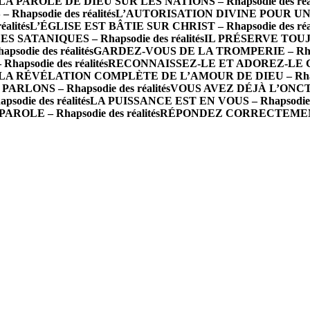
 PAROLE DE DIEU SUR LES NATIONS – Rhapsodie des réal
apsodie des réalités
L’AUTORISATION DIVINE POUR UNE
alités
L’ÉGLISE EST BÂTIE SUR CHRIST – Rhapsodie des réal
SATANIQUES – Rhapsodie des réalités
IL PRÉSERVE TOUJOU
die des réalités
GARDEZ-VOUS DE LA TROMPERIE – Rhapso
apsodie des réalités
RECONNAISSEZ-LE ET ADOREZ-LE COM
LA RÉVÉLATION COMPLÈTE DE L’AMOUR DE DIEU – Rhapsod
RLONS – Rhapsodie des réalités
VOUS AVEZ DÉJÀ L’ONCTION
odie des réalités
LA PUISSANCE EST EN VOUS – Rhapsodie de
OLE – Rhapsodie des réalités
RÉPONDEZ CORRECTEMENT À 