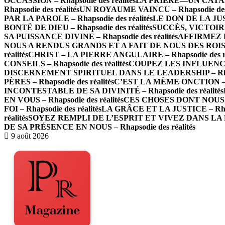
OCCASSION – Rhapsodie des réalités
LA PRIÈRE—UN CATALY
Rhapsodie des réalités
UN ROYAUME VAINCU – Rhapsodie des r
PAR LA PAROLE – Rhapsodie des réalités
LE DON DE LA JUST
BONTÉ DE DIEU – Rhapsodie des réalités
SUCCÈS, VICTOIRE 
SA PUISSANCE DIVINE – Rhapsodie des réalités
AFFIRMEZ LA
NOUS A RENDUS GRANDS ET A FAIT DE NOUS DES ROIS – Rh
réalités
CHRIST – LA PIERRE ANGULAIRE – Rhapsodie des ré
CONSEILS – Rhapsodie des réalités
COUPEZ LES INFLUENCES 
DISCERNEMENT SPIRITUEL DANS LE LEADERSHIP – Rhapso
PÈRES – Rhapsodie des réalités
C’EST LA MÊME ONCTION – Rh
INCONTESTABLE DE SA DIVINITÉ – Rhapsodie des réalités
EN VOUS – Rhapsodie des réalités
CES CHOSES DONT NOUS PA
FOI – Rhapsodie des réalités
LA GRÂCE ET LA JUSTICE – Rhaps
réalités
SOYEZ REMPLI DE L’ESPRIT ET VIVEZ DANS LA PAR
DE SA PRÉSENCE EN NOUS – Rhapsodie des réalités
9 août 2026