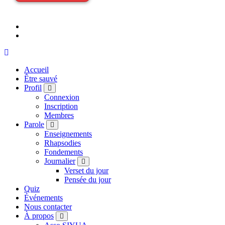
Accueil
Être sauvé
Profil
Connexion
Inscription
Membres
Parole
Enseignements
Rhapsodies
Fondements
Journalier
Verset du jour
Pensée du jour
Quiz
Événements
Nous contacter
À propos