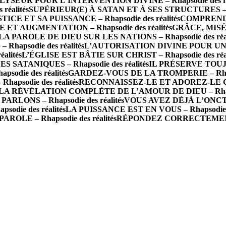
SEUR POUR L’INTERVENTION DIVINE – Rhapsodie des réa
éalités
SUPÉRIEUR(E) À SATAN ET À SES STRUCTURES – Rha
ICE ET SA PUISSANCE – Rhapsodie des réalités
COMPRENDRE
ET AUGMENTATION – Rhapsodie des réalités
GRÂCE, MISÉR
 PAROLE DE DIEU SUR LES NATIONS – Rhapsodie des réal
apsodie des réalités
L’AUTORISATION DIVINE POUR UNE
alités
L’ÉGLISE EST BÂTIE SUR CHRIST – Rhapsodie des réal
SATANIQUES – Rhapsodie des réalités
IL PRÉSERVE TOUJOU
die des réalités
GARDEZ-VOUS DE LA TROMPERIE – Rhapso
apsodie des réalités
RECONNAISSEZ-LE ET ADOREZ-LE COM
LA RÉVÉLATION COMPLÈTE DE L’AMOUR DE DIEU – Rhapsod
RLONS – Rhapsodie des réalités
VOUS AVEZ DÉJÀ L’ONCTION
odie des réalités
LA PUISSANCE EST EN VOUS – Rhapsodie de
OLE – Rhapsodie des réalités
RÉPONDEZ CORRECTEMENT À 