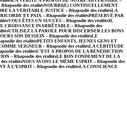
lités
LA VÉRITÉ À PROPOS DE NOTRE ADVERSAIRE –
psodie des réalités
NOURRI(E) CONTINUELLEMENT
 LA VÉRITABLE JUSTICE – Rhapsodie des réalités
LA
ICORDE ET PAIX – Rhapsodie des réalités
PRÉSERVÉ PAR
ités
VOUS ÊTES UN SUCCÈS – Rhapsodie des réalités
IL
 CROISSANCE INARRÊTABLE – Rhapsodie des
ités
UTILISEZ LA PAROLE POUR DISCERNER LES BONS
RS SON DESSEIN – Rhapsodie des réalités
LE
die des réalités
PETITS ENFANTS, JEUNES GENS ET
ME SEIGNEUR – Rhapsodie des réalités
LA CERTITUDE
ie des réalités
C’EST À PROPOS DE LA BÉNÉDICTION
 – Rhapsodie des réalités
LE BON FONDEMENT DE LA
s réalités
NOUS AVONS LE MÊME ESPRIT – Rhapsodie des
L’ESPRIT – Rhapsodie des réalités
LA CONSCIENCE