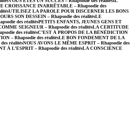
ités
VOUS ÊTES UN SUCCÈS – Rhapsodie des réalités
IL
 CROISSANCE INARRÊTABLE – Rhapsodie des
ités
UTILISEZ LA PAROLE POUR DISCERNER LES BONS
RS SON DESSEIN – Rhapsodie des réalités
LE
die des réalités
PETITS ENFANTS, JEUNES GENS ET
ME SEIGNEUR – Rhapsodie des réalités
LA CERTITUDE
ie des réalités
C’EST À PROPOS DE LA BÉNÉDICTION
 – Rhapsodie des réalités
LE BON FONDEMENT DE LA
s réalités
NOUS AVONS LE MÊME ESPRIT – Rhapsodie des
L’ESPRIT – Rhapsodie des réalités
LA CONSCIENCE