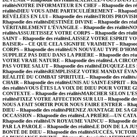
réalités
NOTRE INFORMATEUR EN CHEF – Rhapsodie des réa
réalités
DIEU VOUS AIME PARTICULIÈREMENT – Rhapsodie d
RÉVÉLÉES EN LUI – Rhapsodie des réalités
TROIS PROVISIO
Rhapsodie des réalités
DESTINÉE DIVINE – Rhapsodie des réali
VÉRITABLEMENT L’ÉVANGILE – Rhapsodie des réalités
NOT
réalités
ASSUJETISSEZ VOTRE CORPS – Rhapsodie des réalit
SAINT – Rhapsodie des réalités
LAISSEZ VOTRE ESPRIT VOUS 
BAISER» – CE QUE CELA SIGNIFIE VRAIMENT – Rhapsodie 
CORPS – Rhapsodie des réalités
UN NOUVEAU TYPE D’HOMME 
SUPPLIEZ PAS DIEU DANS LA PRIÈRE – Rhapsodie des réal
VOTRE VRAIE NATURE – Rhapsodie des réalités
LA CIRCONC
PAS VOTRE SALUT – Rhapsodie des réalités
ÉDUQUEZ-LES SE
Rhapsodie des réalités
REMPLISSEZ VOTRE MANDAT ÉVANGÉL
RÉALITÉ DU COMBAT SPIRITUEL – Rhapsodie des réalités
CHAIR – Rhapsodie des réalités
UNIS AU SAINT-ESPRIT – Rhaps
des réalités
VOUS ÊTES LA VOIX DE DIEU POUR VOTRE GÉNÉR
CONTEXTE – Rhapsodie des réalités
MARCHER SELON L’ESPRI
réalités
FIXEZ VOTRE AFFECTION SUR LUI – Rhapsodie des r
NOUS A FAIT SORTIR POUR NOUS FAIRE ENTRER – Rhapsodi
DIEU – Rhapsodie des réalités
PRENEZ AVANTAGE DE SA GRÂCE
OCCASSION – Rhapsodie des réalités
LA PRIÈRE—UN CATALY
Rhapsodie des réalités
UN ROYAUME VAINCU – Rhapsodie des r
PAR LA PAROLE – Rhapsodie des réalités
LE DON DE LA JUST
BONTÉ DE DIEU – Rhapsodie des réalités
SUCCÈS, VICTOIRE 