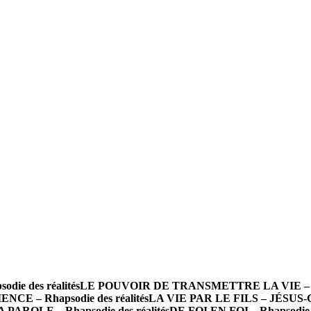
e des réalités
LE POUVOIR DE TRANSMETTRE LA VIE – Rhap
CE – Rhapsodie des réalités
LA VIE PAR LE FILS – JÉSUS-CH
ROLE – Rhapsodie des réalités
DE FOI EN FOI – Rhapsodie d