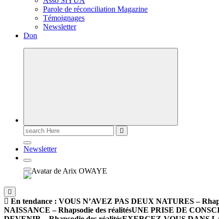
Asso SIYUA
Parole de réconciliation Magazine
Témoignages
Newsletter
Don
Newsletter
En tendance :
VOUS N’AVEZ PAS DEUX NATURES – Rhapsodi
NAISSANCE – Rhapsodie des réalités
UNE PRISE DE CONSCIEN
DEVENIR – Rhapsodie des réalités
EXERCEZ-VOUS DANS LA PA