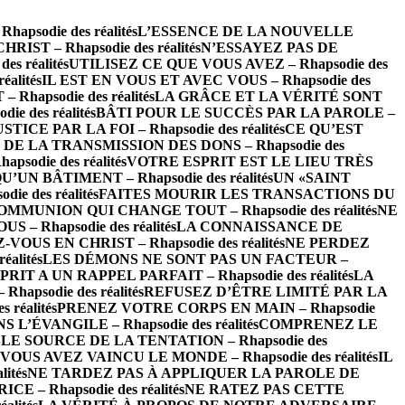
sodie des réalités
L’ESSENCE DE LA NOUVELLE
RIST – Rhapsodie des réalités
N’ESSAYEZ PAS DE
es réalités
UTILISEZ CE QUE VOUS AVEZ – Rhapsodie des
alités
IL EST EN VOUS ET AVEC VOUS – Rhapsodie des
apsodie des réalités
LA GRÂCE ET LA VÉRITÉ SONT
 des réalités
BÂTI POUR LE SUCCÈS PAR LA PAROLE –
STICE PAR LA FOI – Rhapsodie des réalités
CE QU’EST
DE LA TRANSMISSION DES DONS – Rhapsodie des
odie des réalités
VOTRE ESPRIT EST LE LIEU TRÈS
’UN BÂTIMENT – Rhapsodie des réalités
UN «SAINT
e des réalités
FAITES MOURIR LES TRANSACTIONS DU
OMMUNION QUI CHANGE TOUT – Rhapsodie des réalités
NE
– Rhapsodie des réalités
LA CONNAISSANCE DE
-VOUS EN CHRIST – Rhapsodie des réalités
NE PERDEZ
alités
LES DÉMONS NE SONT PAS UN FACTEUR –
RIT A UN RAPPEL PARFAIT – Rhapsodie des réalités
LA
psodie des réalités
REFUSEZ D’ÊTRE LIMITÉ PAR LA
réalités
PRENEZ VOTRE CORPS EN MAIN – Rhapsodie
L’ÉVANGILE – Rhapsodie des réalités
COMPRENEZ LE
LE SOURCE DE LA TENTATION – Rhapsodie des
VOUS AVEZ VAINCU LE MONDE – Rhapsodie des réalités
IL
ités
NE TARDEZ PAS À APPLIQUER LA PAROLE DE
 – Rhapsodie des réalités
NE RATEZ PAS CETTE