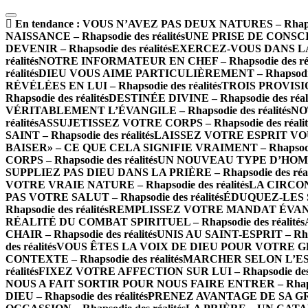
En tendance :
VOUS N’AVEZ PAS DEUX NATURES – Rhapsodi
NAISSANCE – Rhapsodie des réalités
UNE PRISE DE CONSCIEN
DEVENIR – Rhapsodie des réalités
EXERCEZ-VOUS DANS LA PA
réalités
NOTRE INFORMATEUR EN CHEF – Rhapsodie des réa
réalités
DIEU VOUS AIME PARTICULIÈREMENT – Rhapsodie d
RÉVÉLÉES EN LUI – Rhapsodie des réalités
TROIS PROVISIO
Rhapsodie des réalités
DESTINÉE DIVINE – Rhapsodie des réali
VÉRITABLEMENT L’ÉVANGILE – Rhapsodie des réalités
NOT
réalités
ASSUJETISSEZ VOTRE CORPS – Rhapsodie des réalit
SAINT – Rhapsodie des réalités
LAISSEZ VOTRE ESPRIT VOUS 
BAISER» – CE QUE CELA SIGNIFIE VRAIMENT – Rhapsodie 
CORPS – Rhapsodie des réalités
UN NOUVEAU TYPE D’HOMME 
SUPPLIEZ PAS DIEU DANS LA PRIÈRE – Rhapsodie des réal
VOTRE VRAIE NATURE – Rhapsodie des réalités
LA CIRCONC
PAS VOTRE SALUT – Rhapsodie des réalités
ÉDUQUEZ-LES SE
Rhapsodie des réalités
REMPLISSEZ VOTRE MANDAT ÉVANGÉL
RÉALITÉ DU COMBAT SPIRITUEL – Rhapsodie des réalités
CHAIR – Rhapsodie des réalités
UNIS AU SAINT-ESPRIT – Rhaps
des réalités
VOUS ÊTES LA VOIX DE DIEU POUR VOTRE GÉNÉR
CONTEXTE – Rhapsodie des réalités
MARCHER SELON L’ESPRI
réalités
FIXEZ VOTRE AFFECTION SUR LUI – Rhapsodie des r
NOUS A FAIT SORTIR POUR NOUS FAIRE ENTRER – Rhapsodi
DIEU – Rhapsodie des réalités
PRENEZ AVANTAGE DE SA GRÂCE