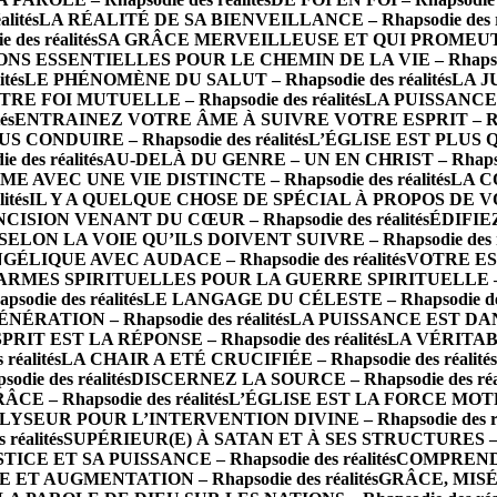
lités
LA RÉALITÉ DE SA BIENVEILLANCE – Rhapsodie des ré
es réalités
SA GRÂCE MERVEILLEUSE ET QUI PROMEUT – Rh
NS ESSENTIELLES POUR LE CHEMIN DE LA VIE – Rhapsodie
tés
LE PHÉNOMÈNE DU SALUT – Rhapsodie des réalités
LA JU
RE FOI MUTUELLE – Rhapsodie des réalités
LA PUISSANCE 
és
ENTRAINEZ VOTRE ÂME À SUIVRE VOTRE ESPRIT – Rhaps
CONDUIRE – Rhapsodie des réalités
L’ÉGLISE EST PLUS QU
des réalités
AU-DELÀ DU GENRE – UN EN CHRIST – Rhapsodi
AVEC UNE VIE DISTINCTE – Rhapsodie des réalités
LA C
ités
IL Y A QUELQUE CHOSE DE SPÉCIAL À PROPOS DE VOUS 
ISION VENANT DU CŒUR – Rhapsodie des réalités
ÉDIFIEZ
LON LA VOIE QU’ILS DOIVENT SUIVRE – Rhapsodie des ré
IQUE AVEC AUDACE – Rhapsodie des réalités
VOTRE ESP
ARMES SPIRITUELLES POUR LA GUERRE SPIRITUELLE – Rha
odie des réalités
LE LANGAGE DU CÉLESTE – Rhapsodie des 
ATION – Rhapsodie des réalités
LA PUISSANCE EST DANS 
T EST LA RÉPONSE – Rhapsodie des réalités
LA VÉRITAB
éalités
LA CHAIR A ETÉ CRUCIFIÉE – Rhapsodie des réalités
e des réalités
DISCERNEZ LA SOURCE – Rhapsodie des réal
 – Rhapsodie des réalités
L’ÉGLISE EST LA FORCE MOTRICE
SEUR POUR L’INTERVENTION DIVINE – Rhapsodie des réa
éalités
SUPÉRIEUR(E) À SATAN ET À SES STRUCTURES – Rha
ICE ET SA PUISSANCE – Rhapsodie des réalités
COMPRENDRE
ET AUGMENTATION – Rhapsodie des réalités
GRÂCE, MISÉR