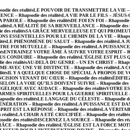
e des réalités
LE POUVOIR DE TRANSMETTRE LA VIE – Rhap
CE – Rhapsodie des réalités
LA VIE PAR LE FILS – JÉSUS-CH
ROLE – Rhapsodie des réalités
DE FOI EN FOI – Rhapsodie d
lités
LA RÉALITÉ DE SA BIENVEILLANCE – Rhapsodie des ré
es réalités
SA GRÂCE MERVEILLEUSE ET QUI PROMEUT – Rh
NS ESSENTIELLES POUR LE CHEMIN DE LA VIE – Rhapsodie
tés
LE PHÉNOMÈNE DU SALUT – Rhapsodie des réalités
LA JU
RE FOI MUTUELLE – Rhapsodie des réalités
LA PUISSANCE 
és
ENTRAINEZ VOTRE ÂME À SUIVRE VOTRE ESPRIT – Rhaps
CONDUIRE – Rhapsodie des réalités
L’ÉGLISE EST PLUS QU
des réalités
AU-DELÀ DU GENRE – UN EN CHRIST – Rhapsodi
AVEC UNE VIE DISTINCTE – Rhapsodie des réalités
LA C
ités
IL Y A QUELQUE CHOSE DE SPÉCIAL À PROPOS DE VOUS 
ISION VENANT DU CŒUR – Rhapsodie des réalités
ÉDIFIEZ
LON LA VOIE QU’ILS DOIVENT SUIVRE – Rhapsodie des ré
IQUE AVEC AUDACE – Rhapsodie des réalités
VOTRE ESP
ARMES SPIRITUELLES POUR LA GUERRE SPIRITUELLE – Rha
odie des réalités
LE LANGAGE DU CÉLESTE – Rhapsodie des 
ATION – Rhapsodie des réalités
LA PUISSANCE EST DANS 
T EST LA RÉPONSE – Rhapsodie des réalités
LA VÉRITAB
éalités
LA CHAIR A ETÉ CRUCIFIÉE – Rhapsodie des réalités
e des réalités
DISCERNEZ LA SOURCE – Rhapsodie des réal
 – Rhapsodie des réalités
L’ÉGLISE EST LA FORCE MOTRICE