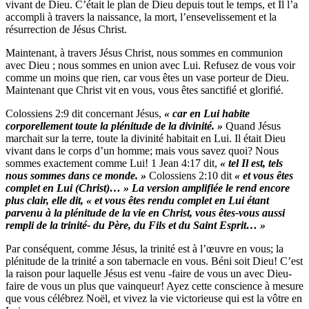
vivant de Dieu. C’était le plan de Dieu depuis tout le temps, et Il l’a
accompli à travers la naissance, la mort, l’ensevelissement et la
résurrection de Jésus Christ.
Maintenant, à travers Jésus Christ, nous sommes en communion
avec Dieu ; nous sommes en union avec Lui. Refusez de vous voir
comme un moins que rien, car vous êtes un vase porteur de Dieu.
Maintenant que Christ vit en vous, vous êtes sanctifié et glorifié.
Colossiens 2:9 dit concernant Jésus,
« car en Lui habite
corporellement toute la plénitude de la divinité. »
Quand Jésus
marchait sur la terre, toute la divinité habitait en Lui. Il était Dieu
vivant dans le corps d’un homme; mais vous savez quoi? Nous
sommes exactement comme Lui! 1 Jean 4:17 dit,
« tel Il est, tels
nous sommes dans ce monde. »
Colossiens 2:10 dit
« et vous êtes
complet en Lui (Christ)… » La
version amplifiée le rend encore
plus clair, elle dit,
« et vous êtes rendu complet en Lui étant
parvenu à la plénitude de la vie en Christ, vous êtes-vous aussi
rempli de la trinité- du Père, du Fils et du Saint Esprit… »
Par conséquent, comme Jésus, la trinité est à l’œuvre en vous; la
plénitude de la trinité a son tabernacle en vous. Béni soit Dieu! C’est
la raison pour laquelle Jésus est venu -faire de vous un avec Dieu-
faire de vous un plus que vainqueur! Ayez cette conscience à mesure
que vous célébrez Noël, et vivez la vie victorieuse qui est la vôtre en