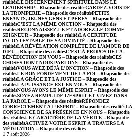
réalités
LE DISCERNEMENT SPIRITUEL DANS LE
LEADERSHIP – Rhapsodie des réalités
GARDEZ-VOUS DE
LA TROMPERIE – Rhapsodie des réalités
PETITS
ENFANTS, JEUNES GENS ET PÈRES – Rhapsodie des
réalités
C’EST LA MÊME ONCTION – Rhapsodie des
réalités
RECONNAISSEZ-LE ET ADOREZ-LE COMME
SEIGNEUR – Rhapsodie des réalités
LA CERTITUDE
INCONTESTABLE DE SA DIVINITÉ – Rhapsodie des
réalités
LA RÉVÉLATION COMPLÈTE DE L’AMOUR DE
DIEU – Rhapsodie des réalités
C’EST À PROPOS DE LA
BÉNÉDICTION EN VOUS – Rhapsodie des réalités
CES
CHOSES DONT NOUS PARLONS – Rhapsodie des
réalités
VOUS AVEZ DÉJÀ L’ONCTION – Rhapsodie des
réalités
LE BON FONDEMENT DE LA FOI – Rhapsodie des
réalités
LA GRÂCE ET LA JUSTICE – Rhapsodie des
réalités
LA PUISSANCE EST EN VOUS – Rhapsodie des
réalités
NOUS AVONS LE MÊME ESPRIT – Rhapsodie des
réalités
SOYEZ REMPLI DE L’ESPRIT ET VIVEZ DANS
LA PAROLE – Rhapsodie des réalités
RÉPONDEZ
CORRECTEMENT À L’ESPRIT – Rhapsodie des réalités
LA
CONSCIENCE DE SA PRÉSENCE EN NOUS – Rhapsodie
des réalités
LE CARACTÈRE DE LA VÉRITÉ – Rhapsodie
des réalités
ACTIVEZ VOTRE ESPRIT À TRAVERS LA
MÉDITATION – Rhapsodie des réalités
7 août 2026