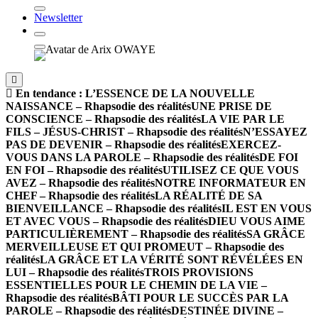
Newsletter
En tendance :
L’ESSENCE DE LA NOUVELLE
NAISSANCE – Rhapsodie des réalités
UNE PRISE DE
CONSCIENCE – Rhapsodie des réalités
LA VIE PAR LE
FILS – JÉSUS-CHRIST – Rhapsodie des réalités
N’ESSAYEZ
PAS DE DEVENIR – Rhapsodie des réalités
EXERCEZ-
VOUS DANS LA PAROLE – Rhapsodie des réalités
DE FOI
EN FOI – Rhapsodie des réalités
UTILISEZ CE QUE VOUS
AVEZ – Rhapsodie des réalités
NOTRE INFORMATEUR EN
CHEF – Rhapsodie des réalités
LA RÉALITÉ DE SA
BIENVEILLANCE – Rhapsodie des réalités
IL EST EN VOUS
ET AVEC VOUS – Rhapsodie des réalités
DIEU VOUS AIME
PARTICULIÈREMENT – Rhapsodie des réalités
SA GRÂCE
MERVEILLEUSE ET QUI PROMEUT – Rhapsodie des
réalités
LA GRÂCE ET LA VÉRITÉ SONT RÉVÉLÉES EN
LUI – Rhapsodie des réalités
TROIS PROVISIONS
ESSENTIELLES POUR LE CHEMIN DE LA VIE –
Rhapsodie des réalités
BÂTI POUR LE SUCCÈS PAR LA
PAROLE – Rhapsodie des réalités
DESTINÉE DIVINE –