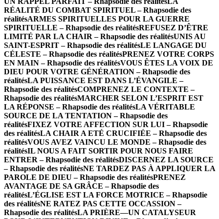
UN RAPPEL PARFAIT – Rhapsodie des réalités
LA
RÉALITÉ DU COMBAT SPIRITUEL – Rhapsodie des
réalités
ARMES SPIRITUELLES POUR LA GUERRE
SPIRITUELLE – Rhapsodie des réalités
REFUSEZ D’ÊTRE
LIMITÉ PAR LA CHAIR – Rhapsodie des réalités
UNIS AU
SAINT-ESPRIT – Rhapsodie des réalités
LE LANGAGE DU
CÉLESTE – Rhapsodie des réalités
PRENEZ VOTRE CORPS
EN MAIN – Rhapsodie des réalités
VOUS ÊTES LA VOIX DE
DIEU POUR VOTRE GÉNÉRATION – Rhapsodie des
réalités
LA PUISSANCE EST DANS L’ÉVANGILE –
Rhapsodie des réalités
COMPRENEZ LE CONTEXTE –
Rhapsodie des réalités
MARCHER SELON L’ESPRIT EST
LA RÉPONSE – Rhapsodie des réalités
LA VÉRITABLE
SOURCE DE LA TENTATION – Rhapsodie des
réalités
FIXEZ VOTRE AFFECTION SUR LUI – Rhapsodie
des réalités
LA CHAIR A ETÉ CRUCIFIÉE – Rhapsodie des
réalités
VOUS AVEZ VAINCU LE MONDE – Rhapsodie des
réalités
IL NOUS A FAIT SORTIR POUR NOUS FAIRE
ENTRER – Rhapsodie des réalités
DISCERNEZ LA SOURCE
– Rhapsodie des réalités
NE TARDEZ PAS À APPLIQUER LA
PAROLE DE DIEU – Rhapsodie des réalités
PRENEZ
AVANTAGE DE SA GRÂCE – Rhapsodie des
réalités
L’ÉGLISE EST LA FORCE MOTRICE – Rhapsodie
des réalités
NE RATEZ PAS CETTE OCCASSION –
Rhapsodie des réalités
LA PRIÈRE—UN CATALYSEUR