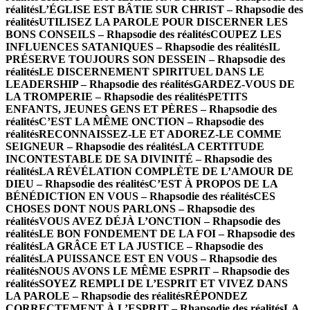
réalités
L’ÉGLISE EST BÂTIE SUR CHRIST – Rhapsodie des
réalités
UTILISEZ LA PAROLE POUR DISCERNER LES
BONS CONSEILS – Rhapsodie des réalités
COUPEZ LES
INFLUENCES SATANIQUES – Rhapsodie des réalités
IL
PRÉSERVE TOUJOURS SON DESSEIN – Rhapsodie des
réalités
LE DISCERNEMENT SPIRITUEL DANS LE
LEADERSHIP – Rhapsodie des réalités
GARDEZ-VOUS DE
LA TROMPERIE – Rhapsodie des réalités
PETITS
ENFANTS, JEUNES GENS ET PÈRES – Rhapsodie des
réalités
C’EST LA MÊME ONCTION – Rhapsodie des
réalités
RECONNAISSEZ-LE ET ADOREZ-LE COMME
SEIGNEUR – Rhapsodie des réalités
LA CERTITUDE
INCONTESTABLE DE SA DIVINITÉ – Rhapsodie des
réalités
LA RÉVÉLATION COMPLÈTE DE L’AMOUR DE
DIEU – Rhapsodie des réalités
C’EST À PROPOS DE LA
BÉNÉDICTION EN VOUS – Rhapsodie des réalités
CES
CHOSES DONT NOUS PARLONS – Rhapsodie des
réalités
VOUS AVEZ DÉJÀ L’ONCTION – Rhapsodie des
réalités
LE BON FONDEMENT DE LA FOI – Rhapsodie des
réalités
LA GRÂCE ET LA JUSTICE – Rhapsodie des
réalités
LA PUISSANCE EST EN VOUS – Rhapsodie des
réalités
NOUS AVONS LE MÊME ESPRIT – Rhapsodie des
réalités
SOYEZ REMPLI DE L’ESPRIT ET VIVEZ DANS
LA PAROLE – Rhapsodie des réalités
RÉPONDEZ
CORRECTEMENT À L’ESPRIT – Rhapsodie des réalités
LA