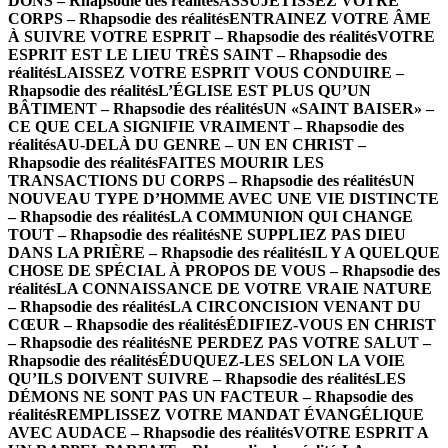
DONS – Rhapsodie des réalités
ASSUJETISSEZ VOTRE
CORPS – Rhapsodie des réalités
ENTRAINEZ VOTRE ÂME
À SUIVRE VOTRE ESPRIT – Rhapsodie des réalités
VOTRE
ESPRIT EST LE LIEU TRÈS SAINT – Rhapsodie des
réalités
LAISSEZ VOTRE ESPRIT VOUS CONDUIRE –
Rhapsodie des réalités
L’ÉGLISE EST PLUS QU’UN
BÂTIMENT – Rhapsodie des réalités
UN «SAINT BAISER» –
CE QUE CELA SIGNIFIE VRAIMENT – Rhapsodie des
réalités
AU-DELÀ DU GENRE – UN EN CHRIST –
Rhapsodie des réalités
FAITES MOURIR LES
TRANSACTIONS DU CORPS – Rhapsodie des réalités
UN
NOUVEAU TYPE D’HOMME AVEC UNE VIE DISTINCTE
– Rhapsodie des réalités
LA COMMUNION QUI CHANGE
TOUT – Rhapsodie des réalités
NE SUPPLIEZ PAS DIEU
DANS LA PRIÈRE – Rhapsodie des réalités
IL Y A QUELQUE
CHOSE DE SPÉCIAL À PROPOS DE VOUS – Rhapsodie des
réalités
LA CONNAISSANCE DE VOTRE VRAIE NATURE
– Rhapsodie des réalités
LA CIRCONCISION VENANT DU
CŒUR – Rhapsodie des réalités
ÉDIFIEZ-VOUS EN CHRIST
– Rhapsodie des réalités
NE PERDEZ PAS VOTRE SALUT –
Rhapsodie des réalités
ÉDUQUEZ-LES SELON LA VOIE
QU’ILS DOIVENT SUIVRE – Rhapsodie des réalités
LES
DÉMONS NE SONT PAS UN FACTEUR – Rhapsodie des
réalités
REMPLISSEZ VOTRE MANDAT ÉVANGÉLIQUE
AVEC AUDACE – Rhapsodie des réalités
VOTRE ESPRIT A