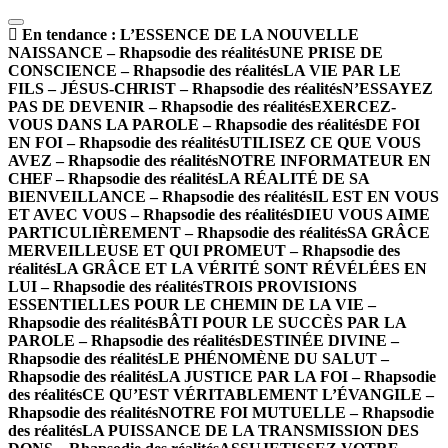
En tendance :
L’ESSENCE DE LA NOUVELLE
NAISSANCE – Rhapsodie des réalités
UNE PRISE DE
CONSCIENCE – Rhapsodie des réalités
LA VIE PAR LE
FILS – JÉSUS-CHRIST – Rhapsodie des réalités
N’ESSAYEZ
PAS DE DEVENIR – Rhapsodie des réalités
EXERCEZ-
VOUS DANS LA PAROLE – Rhapsodie des réalités
DE FOI
EN FOI – Rhapsodie des réalités
UTILISEZ CE QUE VOUS
AVEZ – Rhapsodie des réalités
NOTRE INFORMATEUR EN
CHEF – Rhapsodie des réalités
LA RÉALITÉ DE SA
BIENVEILLANCE – Rhapsodie des réalités
IL EST EN VOUS
ET AVEC VOUS – Rhapsodie des réalités
DIEU VOUS AIME
PARTICULIÈREMENT – Rhapsodie des réalités
SA GRÂCE
MERVEILLEUSE ET QUI PROMEUT – Rhapsodie des
réalités
LA GRÂCE ET LA VÉRITÉ SONT RÉVÉLÉES EN
LUI – Rhapsodie des réalités
TROIS PROVISIONS
ESSENTIELLES POUR LE CHEMIN DE LA VIE –
Rhapsodie des réalités
BÂTI POUR LE SUCCÈS PAR LA
PAROLE – Rhapsodie des réalités
DESTINÉE DIVINE –
Rhapsodie des réalités
LE PHÉNOMÈNE DU SALUT –
Rhapsodie des réalités
LA JUSTICE PAR LA FOI – Rhapsodie
des réalités
CE QU’EST VÉRITABLEMENT L’ÉVANGILE –
Rhapsodie des réalités
NOTRE FOI MUTUELLE – Rhapsodie
des réalités
LA PUISSANCE DE LA TRANSMISSION DES