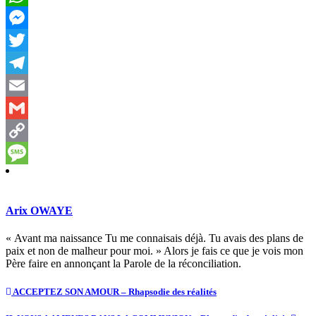
WhatsApp
Messenger
Twitter
Telegram
Email
Gmail
Copy
Link
Message
Arix OWAYE
« Avant ma naissance Tu me connaisais déjà. Tu avais des plans de
paix et non de malheur pour moi. » Alors je fais ce que je vois mon
Père faire en annonçant la Parole de la réconciliation.
ACCEPTEZ SON AMOUR – Rhapsodie des réalités