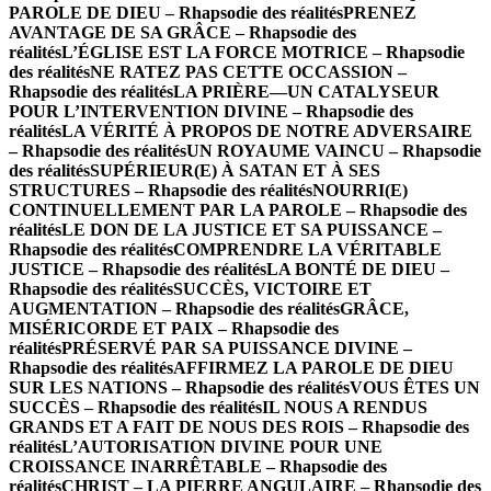
PAROLE DE DIEU – Rhapsodie des réalités
PRENEZ
AVANTAGE DE SA GRÂCE – Rhapsodie des
réalités
L’ÉGLISE EST LA FORCE MOTRICE – Rhapsodie
des réalités
NE RATEZ PAS CETTE OCCASSION –
Rhapsodie des réalités
LA PRIÈRE—UN CATALYSEUR
POUR L’INTERVENTION DIVINE – Rhapsodie des
réalités
LA VÉRITÉ À PROPOS DE NOTRE ADVERSAIRE
– Rhapsodie des réalités
UN ROYAUME VAINCU – Rhapsodie
des réalités
SUPÉRIEUR(E) À SATAN ET À SES
STRUCTURES – Rhapsodie des réalités
NOURRI(E)
CONTINUELLEMENT PAR LA PAROLE – Rhapsodie des
réalités
LE DON DE LA JUSTICE ET SA PUISSANCE –
Rhapsodie des réalités
COMPRENDRE LA VÉRITABLE
JUSTICE – Rhapsodie des réalités
LA BONTÉ DE DIEU –
Rhapsodie des réalités
SUCCÈS, VICTOIRE ET
AUGMENTATION – Rhapsodie des réalités
GRÂCE,
MISÉRICORDE ET PAIX – Rhapsodie des
réalités
PRÉSERVÉ PAR SA PUISSANCE DIVINE –
Rhapsodie des réalités
AFFIRMEZ LA PAROLE DE DIEU
SUR LES NATIONS – Rhapsodie des réalités
VOUS ÊTES UN
SUCCÈS – Rhapsodie des réalités
IL NOUS A RENDUS
GRANDS ET A FAIT DE NOUS DES ROIS – Rhapsodie des
réalités
L’AUTORISATION DIVINE POUR UNE
CROISSANCE INARRÊTABLE – Rhapsodie des
réalités
CHRIST – LA PIERRE ANGULAIRE – Rhapsodie des