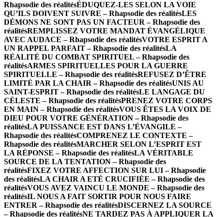
Rhapsodie des réalités
ÉDUQUEZ-LES SELON LA VOIE
QU’ILS DOIVENT SUIVRE – Rhapsodie des réalités
LES
DÉMONS NE SONT PAS UN FACTEUR – Rhapsodie des
réalités
REMPLISSEZ VOTRE MANDAT ÉVANGÉLIQUE
AVEC AUDACE – Rhapsodie des réalités
VOTRE ESPRIT A
UN RAPPEL PARFAIT – Rhapsodie des réalités
LA
RÉALITÉ DU COMBAT SPIRITUEL – Rhapsodie des
réalités
ARMES SPIRITUELLES POUR LA GUERRE
SPIRITUELLE – Rhapsodie des réalités
REFUSEZ D’ÊTRE
LIMITÉ PAR LA CHAIR – Rhapsodie des réalités
UNIS AU
SAINT-ESPRIT – Rhapsodie des réalités
LE LANGAGE DU
CÉLESTE – Rhapsodie des réalités
PRENEZ VOTRE CORPS
EN MAIN – Rhapsodie des réalités
VOUS ÊTES LA VOIX DE
DIEU POUR VOTRE GÉNÉRATION – Rhapsodie des
réalités
LA PUISSANCE EST DANS L’ÉVANGILE –
Rhapsodie des réalités
COMPRENEZ LE CONTEXTE –
Rhapsodie des réalités
MARCHER SELON L’ESPRIT EST
LA RÉPONSE – Rhapsodie des réalités
LA VÉRITABLE
SOURCE DE LA TENTATION – Rhapsodie des
réalités
FIXEZ VOTRE AFFECTION SUR LUI – Rhapsodie
des réalités
LA CHAIR A ETÉ CRUCIFIÉE – Rhapsodie des
réalités
VOUS AVEZ VAINCU LE MONDE – Rhapsodie des
réalités
IL NOUS A FAIT SORTIR POUR NOUS FAIRE
ENTRER – Rhapsodie des réalités
DISCERNEZ LA SOURCE
– Rhapsodie des réalités
NE TARDEZ PAS À APPLIQUER LA