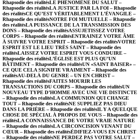
Rhapsodie des réalités
LE PHÉNOMÈNE DU SALUT –
Rhapsodie des réalités
LA JUSTICE PAR LA FOI – Rhapsodie
des réalités
CE QU’EST VÉRITABLEMENT L’ÉVANGILE –
Rhapsodie des réalités
NOTRE FOI MUTUELLE – Rhapsodie
des réalités
LA PUISSANCE DE LA TRANSMISSION DES
DONS – Rhapsodie des réalités
ASSUJETISSEZ VOTRE
CORPS – Rhapsodie des réalités
ENTRAINEZ VOTRE ÂME
À SUIVRE VOTRE ESPRIT – Rhapsodie des réalités
VOTRE
ESPRIT EST LE LIEU TRÈS SAINT – Rhapsodie des
réalités
LAISSEZ VOTRE ESPRIT VOUS CONDUIRE –
Rhapsodie des réalités
L’ÉGLISE EST PLUS QU’UN
BÂTIMENT – Rhapsodie des réalités
UN «SAINT BAISER» –
CE QUE CELA SIGNIFIE VRAIMENT – Rhapsodie des
réalités
AU-DELÀ DU GENRE – UN EN CHRIST –
Rhapsodie des réalités
FAITES MOURIR LES
TRANSACTIONS DU CORPS – Rhapsodie des réalités
UN
NOUVEAU TYPE D’HOMME AVEC UNE VIE DISTINCTE
– Rhapsodie des réalités
LA COMMUNION QUI CHANGE
TOUT – Rhapsodie des réalités
NE SUPPLIEZ PAS DIEU
DANS LA PRIÈRE – Rhapsodie des réalités
IL Y A QUELQUE
CHOSE DE SPÉCIAL À PROPOS DE VOUS – Rhapsodie des
réalités
LA CONNAISSANCE DE VOTRE VRAIE NATURE
– Rhapsodie des réalités
LA CIRCONCISION VENANT DU
CŒUR – Rhapsodie des réalités
ÉDIFIEZ-VOUS EN CHRIST
– Rhapsodie des réalités
NE PERDEZ PAS VOTRE SALUT –