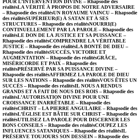
POUR L’INTERVENTION DIVINE – Rhapsodie des
réalités
LA VÉRITÉ À PROPOS DE NOTRE ADVERSAIRE
– Rhapsodie des réalités
UN ROYAUME VAINCU – Rhapsodie
des réalités
SUPÉRIEUR(E) À SATAN ET À SES
STRUCTURES – Rhapsodie des réalités
NOURRI(E)
CONTINUELLEMENT PAR LA PAROLE – Rhapsodie des
réalités
LE DON DE LA JUSTICE ET SA PUISSANCE –
Rhapsodie des réalités
COMPRENDRE LA VÉRITABLE
JUSTICE – Rhapsodie des réalités
LA BONTÉ DE DIEU –
Rhapsodie des réalités
SUCCÈS, VICTOIRE ET
AUGMENTATION – Rhapsodie des réalités
GRÂCE,
MISÉRICORDE ET PAIX – Rhapsodie des
réalités
PRÉSERVÉ PAR SA PUISSANCE DIVINE –
Rhapsodie des réalités
AFFIRMEZ LA PAROLE DE DIEU
SUR LES NATIONS – Rhapsodie des réalités
VOUS ÊTES UN
SUCCÈS – Rhapsodie des réalités
IL NOUS A RENDUS
GRANDS ET A FAIT DE NOUS DES ROIS – Rhapsodie des
réalités
L’AUTORISATION DIVINE POUR UNE
CROISSANCE INARRÊTABLE – Rhapsodie des
réalités
CHRIST – LA PIERRE ANGULAIRE – Rhapsodie des
réalités
L’ÉGLISE EST BÂTIE SUR CHRIST – Rhapsodie des
réalités
UTILISEZ LA PAROLE POUR DISCERNER LES
BONS CONSEILS – Rhapsodie des réalités
COUPEZ LES
INFLUENCES SATANIQUES – Rhapsodie des réalités
IL
PRÉSERVE TOUJOURS SON DESSEIN – Rhapsodie des