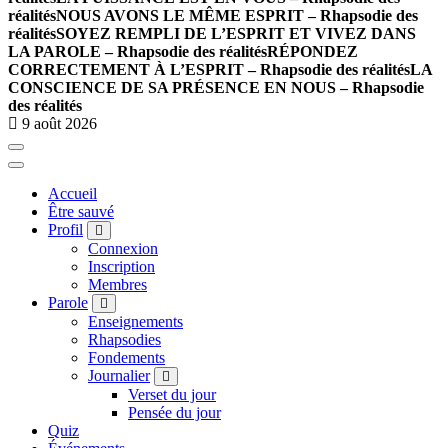
réalités
NOUS AVONS LE MÊME ESPRIT – Rhapsodie des
réalités
SOYEZ REMPLI DE L’ESPRIT ET VIVEZ DANS
LA PAROLE – Rhapsodie des réalités
RÉPONDEZ
CORRECTEMENT À L’ESPRIT – Rhapsodie des réalités
LA
CONSCIENCE DE SA PRÉSENCE EN NOUS – Rhapsodie
des réalités
9 août 2026
Accueil
Être sauvé
Profil
Connexion
Inscription
Membres
Parole
Enseignements
Rhapsodies
Fondements
Journalier
Verset du jour
Pensée du jour
Quiz