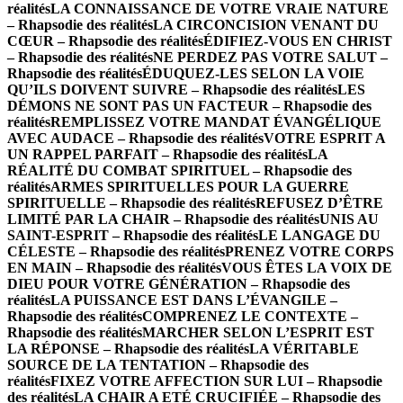
réalités
LA CONNAISSANCE DE VOTRE VRAIE NATURE
– Rhapsodie des réalités
LA CIRCONCISION VENANT DU
CŒUR – Rhapsodie des réalités
ÉDIFIEZ-VOUS EN CHRIST
– Rhapsodie des réalités
NE PERDEZ PAS VOTRE SALUT –
Rhapsodie des réalités
ÉDUQUEZ-LES SELON LA VOIE
QU’ILS DOIVENT SUIVRE – Rhapsodie des réalités
LES
DÉMONS NE SONT PAS UN FACTEUR – Rhapsodie des
réalités
REMPLISSEZ VOTRE MANDAT ÉVANGÉLIQUE
AVEC AUDACE – Rhapsodie des réalités
VOTRE ESPRIT A
UN RAPPEL PARFAIT – Rhapsodie des réalités
LA
RÉALITÉ DU COMBAT SPIRITUEL – Rhapsodie des
réalités
ARMES SPIRITUELLES POUR LA GUERRE
SPIRITUELLE – Rhapsodie des réalités
REFUSEZ D’ÊTRE
LIMITÉ PAR LA CHAIR – Rhapsodie des réalités
UNIS AU
SAINT-ESPRIT – Rhapsodie des réalités
LE LANGAGE DU
CÉLESTE – Rhapsodie des réalités
PRENEZ VOTRE CORPS
EN MAIN – Rhapsodie des réalités
VOUS ÊTES LA VOIX DE
DIEU POUR VOTRE GÉNÉRATION – Rhapsodie des
réalités
LA PUISSANCE EST DANS L’ÉVANGILE –
Rhapsodie des réalités
COMPRENEZ LE CONTEXTE –
Rhapsodie des réalités
MARCHER SELON L’ESPRIT EST
LA RÉPONSE – Rhapsodie des réalités
LA VÉRITABLE
SOURCE DE LA TENTATION – Rhapsodie des
réalités
FIXEZ VOTRE AFFECTION SUR LUI – Rhapsodie
des réalités
LA CHAIR A ETÉ CRUCIFIÉE – Rhapsodie des