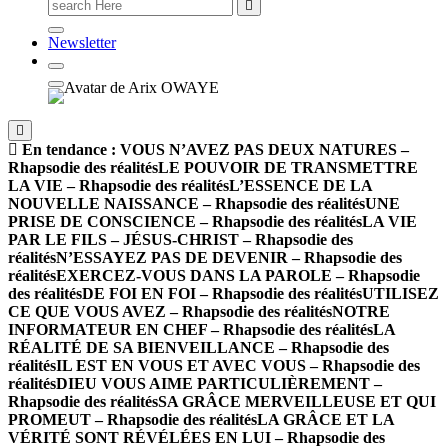
Newsletter
En tendance :
VOUS N’AVEZ PAS DEUX NATURES –
Rhapsodie des réalités
LE POUVOIR DE TRANSMETTRE
LA VIE – Rhapsodie des réalités
L’ESSENCE DE LA
NOUVELLE NAISSANCE – Rhapsodie des réalités
UNE
PRISE DE CONSCIENCE – Rhapsodie des réalités
LA VIE
PAR LE FILS – JÉSUS-CHRIST – Rhapsodie des
réalités
N’ESSAYEZ PAS DE DEVENIR – Rhapsodie des
réalités
EXERCEZ-VOUS DANS LA PAROLE – Rhapsodie
des réalités
DE FOI EN FOI – Rhapsodie des réalités
UTILISEZ
CE QUE VOUS AVEZ – Rhapsodie des réalités
NOTRE
INFORMATEUR EN CHEF – Rhapsodie des réalités
LA
RÉALITÉ DE SA BIENVEILLANCE – Rhapsodie des
réalités
IL EST EN VOUS ET AVEC VOUS – Rhapsodie des
réalités
DIEU VOUS AIME PARTICULIÈREMENT –
Rhapsodie des réalités
SA GRÂCE MERVEILLEUSE ET QUI
PROMEUT – Rhapsodie des réalités
LA GRÂCE ET LA
VÉRITÉ SONT RÉVÉLÉES EN LUI – Rhapsodie des