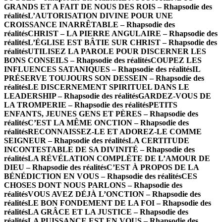
GRANDS ET A FAIT DE NOUS DES ROIS – Rhapsodie des
réalités
L’AUTORISATION DIVINE POUR UNE
CROISSANCE INARRÊTABLE – Rhapsodie des
réalités
CHRIST – LA PIERRE ANGULAIRE – Rhapsodie des
réalités
L’ÉGLISE EST BÂTIE SUR CHRIST – Rhapsodie des
réalités
UTILISEZ LA PAROLE POUR DISCERNER LES
BONS CONSEILS – Rhapsodie des réalités
COUPEZ LES
INFLUENCES SATANIQUES – Rhapsodie des réalités
IL
PRÉSERVE TOUJOURS SON DESSEIN – Rhapsodie des
réalités
LE DISCERNEMENT SPIRITUEL DANS LE
LEADERSHIP – Rhapsodie des réalités
GARDEZ-VOUS DE
LA TROMPERIE – Rhapsodie des réalités
PETITS
ENFANTS, JEUNES GENS ET PÈRES – Rhapsodie des
réalités
C’EST LA MÊME ONCTION – Rhapsodie des
réalités
RECONNAISSEZ-LE ET ADOREZ-LE COMME
SEIGNEUR – Rhapsodie des réalités
LA CERTITUDE
INCONTESTABLE DE SA DIVINITÉ – Rhapsodie des
réalités
LA RÉVÉLATION COMPLÈTE DE L’AMOUR DE
DIEU – Rhapsodie des réalités
C’EST À PROPOS DE LA
BÉNÉDICTION EN VOUS – Rhapsodie des réalités
CES
CHOSES DONT NOUS PARLONS – Rhapsodie des
réalités
VOUS AVEZ DÉJÀ L’ONCTION – Rhapsodie des
réalités
LE BON FONDEMENT DE LA FOI – Rhapsodie des
réalités
LA GRÂCE ET LA JUSTICE – Rhapsodie des
réalités
LA PUISSANCE EST EN VOUS – Rhapsodie des