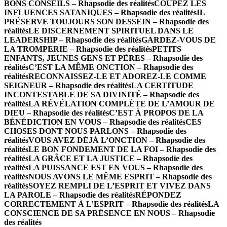
BONS CONSEILS – Rhapsodie des réalités
COUPEZ LES
INFLUENCES SATANIQUES – Rhapsodie des réalités
IL
PRÉSERVE TOUJOURS SON DESSEIN – Rhapsodie des
réalités
LE DISCERNEMENT SPIRITUEL DANS LE
LEADERSHIP – Rhapsodie des réalités
GARDEZ-VOUS DE
LA TROMPERIE – Rhapsodie des réalités
PETITS
ENFANTS, JEUNES GENS ET PÈRES – Rhapsodie des
réalités
C’EST LA MÊME ONCTION – Rhapsodie des
réalités
RECONNAISSEZ-LE ET ADOREZ-LE COMME
SEIGNEUR – Rhapsodie des réalités
LA CERTITUDE
INCONTESTABLE DE SA DIVINITÉ – Rhapsodie des
réalités
LA RÉVÉLATION COMPLÈTE DE L’AMOUR DE
DIEU – Rhapsodie des réalités
C’EST À PROPOS DE LA
BÉNÉDICTION EN VOUS – Rhapsodie des réalités
CES
CHOSES DONT NOUS PARLONS – Rhapsodie des
réalités
VOUS AVEZ DÉJÀ L’ONCTION – Rhapsodie des
réalités
LE BON FONDEMENT DE LA FOI – Rhapsodie des
réalités
LA GRÂCE ET LA JUSTICE – Rhapsodie des
réalités
LA PUISSANCE EST EN VOUS – Rhapsodie des
réalités
NOUS AVONS LE MÊME ESPRIT – Rhapsodie des
réalités
SOYEZ REMPLI DE L’ESPRIT ET VIVEZ DANS
LA PAROLE – Rhapsodie des réalités
RÉPONDEZ
CORRECTEMENT À L’ESPRIT – Rhapsodie des réalités
LA
CONSCIENCE DE SA PRÉSENCE EN NOUS – Rhapsodie
des réalités