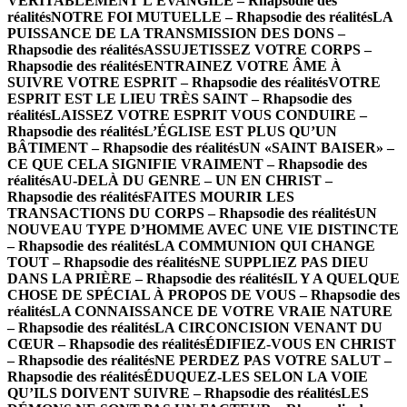
VÉRITABLEMENT L’ÉVANGILE – Rhapsodie des
réalités
NOTRE FOI MUTUELLE – Rhapsodie des réalités
LA
PUISSANCE DE LA TRANSMISSION DES DONS –
Rhapsodie des réalités
ASSUJETISSEZ VOTRE CORPS –
Rhapsodie des réalités
ENTRAINEZ VOTRE ÂME À
SUIVRE VOTRE ESPRIT – Rhapsodie des réalités
VOTRE
ESPRIT EST LE LIEU TRÈS SAINT – Rhapsodie des
réalités
LAISSEZ VOTRE ESPRIT VOUS CONDUIRE –
Rhapsodie des réalités
L’ÉGLISE EST PLUS QU’UN
BÂTIMENT – Rhapsodie des réalités
UN «SAINT BAISER» –
CE QUE CELA SIGNIFIE VRAIMENT – Rhapsodie des
réalités
AU-DELÀ DU GENRE – UN EN CHRIST –
Rhapsodie des réalités
FAITES MOURIR LES
TRANSACTIONS DU CORPS – Rhapsodie des réalités
UN
NOUVEAU TYPE D’HOMME AVEC UNE VIE DISTINCTE
– Rhapsodie des réalités
LA COMMUNION QUI CHANGE
TOUT – Rhapsodie des réalités
NE SUPPLIEZ PAS DIEU
DANS LA PRIÈRE – Rhapsodie des réalités
IL Y A QUELQUE
CHOSE DE SPÉCIAL À PROPOS DE VOUS – Rhapsodie des
réalités
LA CONNAISSANCE DE VOTRE VRAIE NATURE
– Rhapsodie des réalités
LA CIRCONCISION VENANT DU
CŒUR – Rhapsodie des réalités
ÉDIFIEZ-VOUS EN CHRIST
– Rhapsodie des réalités
NE PERDEZ PAS VOTRE SALUT –
Rhapsodie des réalités
ÉDUQUEZ-LES SELON LA VOIE
QU’ILS DOIVENT SUIVRE – Rhapsodie des réalités
LES