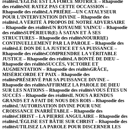
réalités
L’ÉGLISE EST LA FORCE MOTRICE – Rhapsodie
des réalités
NE RATEZ PAS CETTE OCCASSION –
Rhapsodie des réalités
LA PRIÈRE—UN CATALYSEUR
POUR L’INTERVENTION DIVINE – Rhapsodie des
réalités
LA VÉRITÉ À PROPOS DE NOTRE ADVERSAIRE
– Rhapsodie des réalités
UN ROYAUME VAINCU – Rhapsodie
des réalités
SUPÉRIEUR(E) À SATAN ET À SES
STRUCTURES – Rhapsodie des réalités
NOURRI(E)
CONTINUELLEMENT PAR LA PAROLE – Rhapsodie des
réalités
LE DON DE LA JUSTICE ET SA PUISSANCE –
Rhapsodie des réalités
COMPRENDRE LA VÉRITABLE
JUSTICE – Rhapsodie des réalités
LA BONTÉ DE DIEU –
Rhapsodie des réalités
SUCCÈS, VICTOIRE ET
AUGMENTATION – Rhapsodie des réalités
GRÂCE,
MISÉRICORDE ET PAIX – Rhapsodie des
réalités
PRÉSERVÉ PAR SA PUISSANCE DIVINE –
Rhapsodie des réalités
AFFIRMEZ LA PAROLE DE DIEU
SUR LES NATIONS – Rhapsodie des réalités
VOUS ÊTES UN
SUCCÈS – Rhapsodie des réalités
IL NOUS A RENDUS
GRANDS ET A FAIT DE NOUS DES ROIS – Rhapsodie des
réalités
L’AUTORISATION DIVINE POUR UNE
CROISSANCE INARRÊTABLE – Rhapsodie des
réalités
CHRIST – LA PIERRE ANGULAIRE – Rhapsodie des
réalités
L’ÉGLISE EST BÂTIE SUR CHRIST – Rhapsodie des
réalités
UTILISEZ LA PAROLE POUR DISCERNER LES