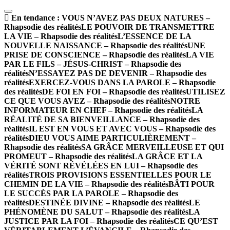
En tendance :
VOUS N’AVEZ PAS DEUX NATURES –
Rhapsodie des réalités
LE POUVOIR DE TRANSMETTRE
LA VIE – Rhapsodie des réalités
L’ESSENCE DE LA
NOUVELLE NAISSANCE – Rhapsodie des réalités
UNE
PRISE DE CONSCIENCE – Rhapsodie des réalités
LA VIE
PAR LE FILS – JÉSUS-CHRIST – Rhapsodie des
réalités
N’ESSAYEZ PAS DE DEVENIR – Rhapsodie des
réalités
EXERCEZ-VOUS DANS LA PAROLE – Rhapsodie
des réalités
DE FOI EN FOI – Rhapsodie des réalités
UTILISEZ
CE QUE VOUS AVEZ – Rhapsodie des réalités
NOTRE
INFORMATEUR EN CHEF – Rhapsodie des réalités
LA
RÉALITÉ DE SA BIENVEILLANCE – Rhapsodie des
réalités
IL EST EN VOUS ET AVEC VOUS – Rhapsodie des
réalités
DIEU VOUS AIME PARTICULIÈREMENT –
Rhapsodie des réalités
SA GRÂCE MERVEILLEUSE ET QUI
PROMEUT – Rhapsodie des réalités
LA GRÂCE ET LA
VÉRITÉ SONT RÉVÉLÉES EN LUI – Rhapsodie des
réalités
TROIS PROVISIONS ESSENTIELLES POUR LE
CHEMIN DE LA VIE – Rhapsodie des réalités
BÂTI POUR
LE SUCCÈS PAR LA PAROLE – Rhapsodie des
réalités
DESTINÉE DIVINE – Rhapsodie des réalités
LE
PHÉNOMÈNE DU SALUT – Rhapsodie des réalités
LA
JUSTICE PAR LA FOI – Rhapsodie des réalités
CE QU’EST