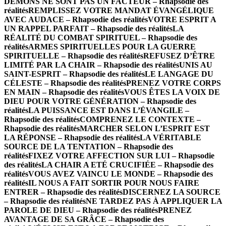
DÉMONS NE SONT PAS UN FACTEUR – Rhapsodie des
réalités
REMPLISSEZ VOTRE MANDAT ÉVANGÉLIQUE
AVEC AUDACE – Rhapsodie des réalités
VOTRE ESPRIT A
UN RAPPEL PARFAIT – Rhapsodie des réalités
LA
RÉALITÉ DU COMBAT SPIRITUEL – Rhapsodie des
réalités
ARMES SPIRITUELLES POUR LA GUERRE
SPIRITUELLE – Rhapsodie des réalités
REFUSEZ D’ÊTRE
LIMITÉ PAR LA CHAIR – Rhapsodie des réalités
UNIS AU
SAINT-ESPRIT – Rhapsodie des réalités
LE LANGAGE DU
CÉLESTE – Rhapsodie des réalités
PRENEZ VOTRE CORPS
EN MAIN – Rhapsodie des réalités
VOUS ÊTES LA VOIX DE
DIEU POUR VOTRE GÉNÉRATION – Rhapsodie des
réalités
LA PUISSANCE EST DANS L’ÉVANGILE –
Rhapsodie des réalités
COMPRENEZ LE CONTEXTE –
Rhapsodie des réalités
MARCHER SELON L’ESPRIT EST
LA RÉPONSE – Rhapsodie des réalités
LA VÉRITABLE
SOURCE DE LA TENTATION – Rhapsodie des
réalités
FIXEZ VOTRE AFFECTION SUR LUI – Rhapsodie
des réalités
LA CHAIR A ETÉ CRUCIFIÉE – Rhapsodie des
réalités
VOUS AVEZ VAINCU LE MONDE – Rhapsodie des
réalités
IL NOUS A FAIT SORTIR POUR NOUS FAIRE
ENTRER – Rhapsodie des réalités
DISCERNEZ LA SOURCE
– Rhapsodie des réalités
NE TARDEZ PAS À APPLIQUER LA
PAROLE DE DIEU – Rhapsodie des réalités
PRENEZ
AVANTAGE DE SA GRÂCE – Rhapsodie des