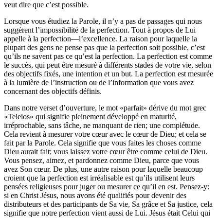
veut dire que c’est possible.
Lorsque vous étudiez la Parole, il n’y a pas de passages qui nous
suggèrent l’impossibilité de la perfection. Tout à propos de Lui
appelle à la perfection—l’excellence. La raison pour laquelle la
plupart des gens ne pense pas que la perfection soit possible, c’est
qu’ils ne savent pas ce qu’est la perfection. La perfection est comme
le succès, qui peut être mesuré à différents stades de votre vie, selon
des objectifs fixés, une intention et un but. La perfection est mesurée
à la lumière de l’instruction ou de l’information que vous avez
concernant des objectifs définis.
Dans notre verset d’ouverture, le mot «parfait» dérive du mot grec
«Teleios» qui signifie pleinement développé en maturité,
irréprochable, sans tâche, ne manquant de rien; une complétude.
Cela revient à mesurer votre cœur avec le cœur de Dieu; et cela se
fait par la Parole. Cela signifie que vous faites les choses comme
Dieu aurait fait; vous laissez votre cœur être comme celui de Dieu.
Vous pensez, aimez, et pardonnez comme Dieu, parce que vous
avez Son cœur. De plus, une autre raison pour laquelle beaucoup
croient que la perfection est irréalisable est qu’ils utilisent leurs
pensées religieuses pour juger ou mesurer ce qu’il en est. Pensez-y:
si en Christ Jésus, nous avons été qualifiés pour devenir des
distributeurs et des participants de Sa vie, Sa grâce et Sa justice, cela
signifie que notre perfection vient aussi de Lui. Jésus était Celui qui