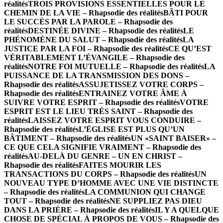
réalités
TROIS PROVISIONS ESSENTIELLES POUR LE
CHEMIN DE LA VIE – Rhapsodie des réalités
BÂTI POUR
LE SUCCÈS PAR LA PAROLE – Rhapsodie des
réalités
DESTINÉE DIVINE – Rhapsodie des réalités
LE
PHÉNOMÈNE DU SALUT – Rhapsodie des réalités
LA
JUSTICE PAR LA FOI – Rhapsodie des réalités
CE QU’EST
VÉRITABLEMENT L’ÉVANGILE – Rhapsodie des
réalités
NOTRE FOI MUTUELLE – Rhapsodie des réalités
LA
PUISSANCE DE LA TRANSMISSION DES DONS –
Rhapsodie des réalités
ASSUJETISSEZ VOTRE CORPS –
Rhapsodie des réalités
ENTRAINEZ VOTRE ÂME À
SUIVRE VOTRE ESPRIT – Rhapsodie des réalités
VOTRE
ESPRIT EST LE LIEU TRÈS SAINT – Rhapsodie des
réalités
LAISSEZ VOTRE ESPRIT VOUS CONDUIRE –
Rhapsodie des réalités
L’ÉGLISE EST PLUS QU’UN
BÂTIMENT – Rhapsodie des réalités
UN «SAINT BAISER» –
CE QUE CELA SIGNIFIE VRAIMENT – Rhapsodie des
réalités
AU-DELÀ DU GENRE – UN EN CHRIST –
Rhapsodie des réalités
FAITES MOURIR LES
TRANSACTIONS DU CORPS – Rhapsodie des réalités
UN
NOUVEAU TYPE D’HOMME AVEC UNE VIE DISTINCTE
– Rhapsodie des réalités
LA COMMUNION QUI CHANGE
TOUT – Rhapsodie des réalités
NE SUPPLIEZ PAS DIEU
DANS LA PRIÈRE – Rhapsodie des réalités
IL Y A QUELQUE
CHOSE DE SPÉCIAL À PROPOS DE VOUS – Rhapsodie des