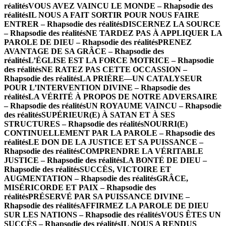
réalités
VOUS AVEZ VAINCU LE MONDE – Rhapsodie des
réalités
IL NOUS A FAIT SORTIR POUR NOUS FAIRE
ENTRER – Rhapsodie des réalités
DISCERNEZ LA SOURCE
– Rhapsodie des réalités
NE TARDEZ PAS À APPLIQUER LA
PAROLE DE DIEU – Rhapsodie des réalités
PRENEZ
AVANTAGE DE SA GRÂCE – Rhapsodie des
réalités
L’ÉGLISE EST LA FORCE MOTRICE – Rhapsodie
des réalités
NE RATEZ PAS CETTE OCCASSION –
Rhapsodie des réalités
LA PRIÈRE—UN CATALYSEUR
POUR L’INTERVENTION DIVINE – Rhapsodie des
réalités
LA VÉRITÉ À PROPOS DE NOTRE ADVERSAIRE
– Rhapsodie des réalités
UN ROYAUME VAINCU – Rhapsodie
des réalités
SUPÉRIEUR(E) À SATAN ET À SES
STRUCTURES – Rhapsodie des réalités
NOURRI(E)
CONTINUELLEMENT PAR LA PAROLE – Rhapsodie des
réalités
LE DON DE LA JUSTICE ET SA PUISSANCE –
Rhapsodie des réalités
COMPRENDRE LA VÉRITABLE
JUSTICE – Rhapsodie des réalités
LA BONTÉ DE DIEU –
Rhapsodie des réalités
SUCCÈS, VICTOIRE ET
AUGMENTATION – Rhapsodie des réalités
GRÂCE,
MISÉRICORDE ET PAIX – Rhapsodie des
réalités
PRÉSERVÉ PAR SA PUISSANCE DIVINE –
Rhapsodie des réalités
AFFIRMEZ LA PAROLE DE DIEU
SUR LES NATIONS – Rhapsodie des réalités
VOUS ÊTES UN
SUCCÈS – Rhapsodie des réalités
IL NOUS A RENDUS