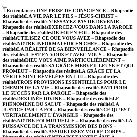
En tendance :
UNE PRISE DE CONSCIENCE – Rhapsodie
des réalités
LA VIE PAR LE FILS – JÉSUS-CHRIST –
Rhapsodie des réalités
N’ESSAYEZ PAS DE DEVENIR –
Rhapsodie des réalités
EXERCEZ-VOUS DANS LA PAROLE
– Rhapsodie des réalités
DE FOI EN FOI – Rhapsodie des
réalités
UTILISEZ CE QUE VOUS AVEZ – Rhapsodie des
réalités
NOTRE INFORMATEUR EN CHEF – Rhapsodie des
réalités
LA RÉALITÉ DE SA BIENVEILLANCE – Rhapsodie
des réalités
IL EST EN VOUS ET AVEC VOUS – Rhapsodie
des réalités
DIEU VOUS AIME PARTICULIÈREMENT –
Rhapsodie des réalités
SA GRÂCE MERVEILLEUSE ET QUI
PROMEUT – Rhapsodie des réalités
LA GRÂCE ET LA
VÉRITÉ SONT RÉVÉLÉES EN LUI – Rhapsodie des
réalités
TROIS PROVISIONS ESSENTIELLES POUR LE
CHEMIN DE LA VIE – Rhapsodie des réalités
BÂTI POUR
LE SUCCÈS PAR LA PAROLE – Rhapsodie des
réalités
DESTINÉE DIVINE – Rhapsodie des réalités
LE
PHÉNOMÈNE DU SALUT – Rhapsodie des réalités
LA
JUSTICE PAR LA FOI – Rhapsodie des réalités
CE QU’EST
VÉRITABLEMENT L’ÉVANGILE – Rhapsodie des
réalités
NOTRE FOI MUTUELLE – Rhapsodie des réalités
LA
PUISSANCE DE LA TRANSMISSION DES DONS –
Rhapsodie des réalités
ASSUJETISSEZ VOTRE CORPS –