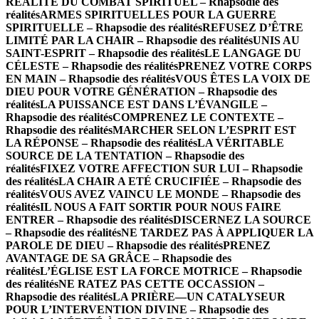
RÉALITÉ DU COMBAT SPIRITUEL – Rhapsodie des
réalités
ARMES SPIRITUELLES POUR LA GUERRE
SPIRITUELLE – Rhapsodie des réalités
REFUSEZ D’ÊTRE
LIMITÉ PAR LA CHAIR – Rhapsodie des réalités
UNIS AU
SAINT-ESPRIT – Rhapsodie des réalités
LE LANGAGE DU
CÉLESTE – Rhapsodie des réalités
PRENEZ VOTRE CORPS
EN MAIN – Rhapsodie des réalités
VOUS ÊTES LA VOIX DE
DIEU POUR VOTRE GÉNÉRATION – Rhapsodie des
réalités
LA PUISSANCE EST DANS L’ÉVANGILE –
Rhapsodie des réalités
COMPRENEZ LE CONTEXTE –
Rhapsodie des réalités
MARCHER SELON L’ESPRIT EST
LA RÉPONSE – Rhapsodie des réalités
LA VÉRITABLE
SOURCE DE LA TENTATION – Rhapsodie des
réalités
FIXEZ VOTRE AFFECTION SUR LUI – Rhapsodie
des réalités
LA CHAIR A ETÉ CRUCIFIÉE – Rhapsodie des
réalités
VOUS AVEZ VAINCU LE MONDE – Rhapsodie des
réalités
IL NOUS A FAIT SORTIR POUR NOUS FAIRE
ENTRER – Rhapsodie des réalités
DISCERNEZ LA SOURCE
– Rhapsodie des réalités
NE TARDEZ PAS À APPLIQUER LA
PAROLE DE DIEU – Rhapsodie des réalités
PRENEZ
AVANTAGE DE SA GRÂCE – Rhapsodie des
réalités
L’ÉGLISE EST LA FORCE MOTRICE – Rhapsodie
des réalités
NE RATEZ PAS CETTE OCCASSION –
Rhapsodie des réalités
LA PRIÈRE—UN CATALYSEUR
POUR L’INTERVENTION DIVINE – Rhapsodie des