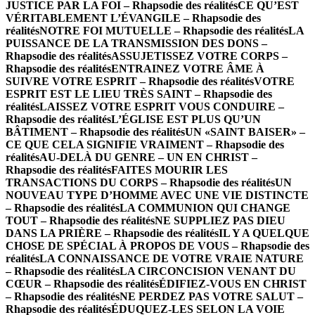
JUSTICE PAR LA FOI – Rhapsodie des réalités
CE QU’EST
VÉRITABLEMENT L’ÉVANGILE – Rhapsodie des
réalités
NOTRE FOI MUTUELLE – Rhapsodie des réalités
LA
PUISSANCE DE LA TRANSMISSION DES DONS –
Rhapsodie des réalités
ASSUJETISSEZ VOTRE CORPS –
Rhapsodie des réalités
ENTRAINEZ VOTRE ÂME À
SUIVRE VOTRE ESPRIT – Rhapsodie des réalités
VOTRE
ESPRIT EST LE LIEU TRÈS SAINT – Rhapsodie des
réalités
LAISSEZ VOTRE ESPRIT VOUS CONDUIRE –
Rhapsodie des réalités
L’ÉGLISE EST PLUS QU’UN
BÂTIMENT – Rhapsodie des réalités
UN «SAINT BAISER» –
CE QUE CELA SIGNIFIE VRAIMENT – Rhapsodie des
réalités
AU-DELÀ DU GENRE – UN EN CHRIST –
Rhapsodie des réalités
FAITES MOURIR LES
TRANSACTIONS DU CORPS – Rhapsodie des réalités
UN
NOUVEAU TYPE D’HOMME AVEC UNE VIE DISTINCTE
– Rhapsodie des réalités
LA COMMUNION QUI CHANGE
TOUT – Rhapsodie des réalités
NE SUPPLIEZ PAS DIEU
DANS LA PRIÈRE – Rhapsodie des réalités
IL Y A QUELQUE
CHOSE DE SPÉCIAL À PROPOS DE VOUS – Rhapsodie des
réalités
LA CONNAISSANCE DE VOTRE VRAIE NATURE
– Rhapsodie des réalités
LA CIRCONCISION VENANT DU
CŒUR – Rhapsodie des réalités
ÉDIFIEZ-VOUS EN CHRIST
– Rhapsodie des réalités
NE PERDEZ PAS VOTRE SALUT –
Rhapsodie des réalités
ÉDUQUEZ-LES SELON LA VOIE