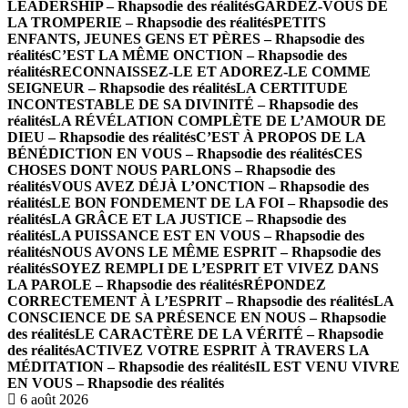
LEADERSHIP – Rhapsodie des réalités
GARDEZ-VOUS DE
LA TROMPERIE – Rhapsodie des réalités
PETITS
ENFANTS, JEUNES GENS ET PÈRES – Rhapsodie des
réalités
C’EST LA MÊME ONCTION – Rhapsodie des
réalités
RECONNAISSEZ-LE ET ADOREZ-LE COMME
SEIGNEUR – Rhapsodie des réalités
LA CERTITUDE
INCONTESTABLE DE SA DIVINITÉ – Rhapsodie des
réalités
LA RÉVÉLATION COMPLÈTE DE L’AMOUR DE
DIEU – Rhapsodie des réalités
C’EST À PROPOS DE LA
BÉNÉDICTION EN VOUS – Rhapsodie des réalités
CES
CHOSES DONT NOUS PARLONS – Rhapsodie des
réalités
VOUS AVEZ DÉJÀ L’ONCTION – Rhapsodie des
réalités
LE BON FONDEMENT DE LA FOI – Rhapsodie des
réalités
LA GRÂCE ET LA JUSTICE – Rhapsodie des
réalités
LA PUISSANCE EST EN VOUS – Rhapsodie des
réalités
NOUS AVONS LE MÊME ESPRIT – Rhapsodie des
réalités
SOYEZ REMPLI DE L’ESPRIT ET VIVEZ DANS
LA PAROLE – Rhapsodie des réalités
RÉPONDEZ
CORRECTEMENT À L’ESPRIT – Rhapsodie des réalités
LA
CONSCIENCE DE SA PRÉSENCE EN NOUS – Rhapsodie
des réalités
LE CARACTÈRE DE LA VÉRITÉ – Rhapsodie
des réalités
ACTIVEZ VOTRE ESPRIT À TRAVERS LA
MÉDITATION – Rhapsodie des réalités
IL EST VENU VIVRE
EN VOUS – Rhapsodie des réalités
6 août 2026