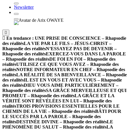
Newsletter
En tendance :
UNE PRISE DE CONSCIENCE – Rhapsodie
des réalités
LA VIE PAR LE FILS – JÉSUS-CHRIST –
Rhapsodie des réalités
N’ESSAYEZ PAS DE DEVENIR –
Rhapsodie des réalités
EXERCEZ-VOUS DANS LA PAROLE
– Rhapsodie des réalités
DE FOI EN FOI – Rhapsodie des
réalités
UTILISEZ CE QUE VOUS AVEZ – Rhapsodie des
réalités
NOTRE INFORMATEUR EN CHEF – Rhapsodie des
réalités
LA RÉALITÉ DE SA BIENVEILLANCE – Rhapsodie
des réalités
IL EST EN VOUS ET AVEC VOUS – Rhapsodie
des réalités
DIEU VOUS AIME PARTICULIÈREMENT –
Rhapsodie des réalités
SA GRÂCE MERVEILLEUSE ET QUI
PROMEUT – Rhapsodie des réalités
LA GRÂCE ET LA
VÉRITÉ SONT RÉVÉLÉES EN LUI – Rhapsodie des
réalités
TROIS PROVISIONS ESSENTIELLES POUR LE
CHEMIN DE LA VIE – Rhapsodie des réalités
BÂTI POUR
LE SUCCÈS PAR LA PAROLE – Rhapsodie des
réalités
DESTINÉE DIVINE – Rhapsodie des réalités
LE
PHÉNOMÈNE DU SALUT – Rhapsodie des réalités
LA