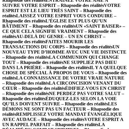
Rhapsodie des réalités
ENTRAINEZ VOTRE ÂME À
SUIVRE VOTRE ESPRIT – Rhapsodie des réalités
VOTRE
ESPRIT EST LE LIEU TRÈS SAINT – Rhapsodie des
réalités
LAISSEZ VOTRE ESPRIT VOUS CONDUIRE –
Rhapsodie des réalités
L’ÉGLISE EST PLUS QU’UN
BÂTIMENT – Rhapsodie des réalités
UN «SAINT BAISER» –
CE QUE CELA SIGNIFIE VRAIMENT – Rhapsodie des
réalités
AU-DELÀ DU GENRE – UN EN CHRIST –
Rhapsodie des réalités
FAITES MOURIR LES
TRANSACTIONS DU CORPS – Rhapsodie des réalités
UN
NOUVEAU TYPE D’HOMME AVEC UNE VIE DISTINCTE
– Rhapsodie des réalités
LA COMMUNION QUI CHANGE
TOUT – Rhapsodie des réalités
NE SUPPLIEZ PAS DIEU
DANS LA PRIÈRE – Rhapsodie des réalités
IL Y A QUELQUE
CHOSE DE SPÉCIAL À PROPOS DE VOUS – Rhapsodie des
réalités
LA CONNAISSANCE DE VOTRE VRAIE NATURE
– Rhapsodie des réalités
LA CIRCONCISION VENANT DU
CŒUR – Rhapsodie des réalités
ÉDIFIEZ-VOUS EN CHRIST
– Rhapsodie des réalités
NE PERDEZ PAS VOTRE SALUT –
Rhapsodie des réalités
ÉDUQUEZ-LES SELON LA VOIE
QU’ILS DOIVENT SUIVRE – Rhapsodie des réalités
LES
DÉMONS NE SONT PAS UN FACTEUR – Rhapsodie des
réalités
REMPLISSEZ VOTRE MANDAT ÉVANGÉLIQUE
AVEC AUDACE – Rhapsodie des réalités
VOTRE ESPRIT A
UN RAPPEL PARFAIT – Rhapsodie des réalités
LA