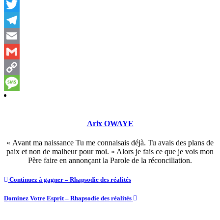
Messenger
Twitter
Telegram
Email
Gmail
Copy
Link
Message
Arix OWAYE
« Avant ma naissance Tu me connaisais déjà. Tu avais des plans de
paix et non de malheur pour moi. » Alors je fais ce que je vois mon
Père faire en annonçant la Parole de la réconciliation.
Continuez à gagner – Rhapsodie des réalités
Dominez Votre Esprit – Rhapsodie des réalités