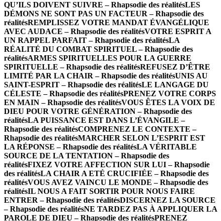
QU’ILS DOIVENT SUIVRE – Rhapsodie des réalités
LES
DÉMONS NE SONT PAS UN FACTEUR – Rhapsodie des
réalités
REMPLISSEZ VOTRE MANDAT ÉVANGÉLIQUE
AVEC AUDACE – Rhapsodie des réalités
VOTRE ESPRIT A
UN RAPPEL PARFAIT – Rhapsodie des réalités
LA
RÉALITÉ DU COMBAT SPIRITUEL – Rhapsodie des
réalités
ARMES SPIRITUELLES POUR LA GUERRE
SPIRITUELLE – Rhapsodie des réalités
REFUSEZ D’ÊTRE
LIMITÉ PAR LA CHAIR – Rhapsodie des réalités
UNIS AU
SAINT-ESPRIT – Rhapsodie des réalités
LE LANGAGE DU
CÉLESTE – Rhapsodie des réalités
PRENEZ VOTRE CORPS
EN MAIN – Rhapsodie des réalités
VOUS ÊTES LA VOIX DE
DIEU POUR VOTRE GÉNÉRATION – Rhapsodie des
réalités
LA PUISSANCE EST DANS L’ÉVANGILE –
Rhapsodie des réalités
COMPRENEZ LE CONTEXTE –
Rhapsodie des réalités
MARCHER SELON L’ESPRIT EST
LA RÉPONSE – Rhapsodie des réalités
LA VÉRITABLE
SOURCE DE LA TENTATION – Rhapsodie des
réalités
FIXEZ VOTRE AFFECTION SUR LUI – Rhapsodie
des réalités
LA CHAIR A ETÉ CRUCIFIÉE – Rhapsodie des
réalités
VOUS AVEZ VAINCU LE MONDE – Rhapsodie des
réalités
IL NOUS A FAIT SORTIR POUR NOUS FAIRE
ENTRER – Rhapsodie des réalités
DISCERNEZ LA SOURCE
– Rhapsodie des réalités
NE TARDEZ PAS À APPLIQUER LA
PAROLE DE DIEU – Rhapsodie des réalités
PRENEZ