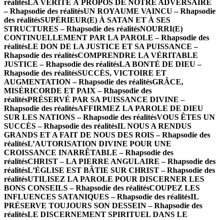
réalités
LA VÉRITÉ À PROPOS DE NOTRE ADVERSAIRE
– Rhapsodie des réalités
UN ROYAUME VAINCU – Rhapsodie
des réalités
SUPÉRIEUR(E) À SATAN ET À SES
STRUCTURES – Rhapsodie des réalités
NOURRI(E)
CONTINUELLEMENT PAR LA PAROLE – Rhapsodie des
réalités
LE DON DE LA JUSTICE ET SA PUISSANCE –
Rhapsodie des réalités
COMPRENDRE LA VÉRITABLE
JUSTICE – Rhapsodie des réalités
LA BONTÉ DE DIEU –
Rhapsodie des réalités
SUCCÈS, VICTOIRE ET
AUGMENTATION – Rhapsodie des réalités
GRÂCE,
MISÉRICORDE ET PAIX – Rhapsodie des
réalités
PRÉSERVÉ PAR SA PUISSANCE DIVINE –
Rhapsodie des réalités
AFFIRMEZ LA PAROLE DE DIEU
SUR LES NATIONS – Rhapsodie des réalités
VOUS ÊTES UN
SUCCÈS – Rhapsodie des réalités
IL NOUS A RENDUS
GRANDS ET A FAIT DE NOUS DES ROIS – Rhapsodie des
réalités
L’AUTORISATION DIVINE POUR UNE
CROISSANCE INARRÊTABLE – Rhapsodie des
réalités
CHRIST – LA PIERRE ANGULAIRE – Rhapsodie des
réalités
L’ÉGLISE EST BÂTIE SUR CHRIST – Rhapsodie des
réalités
UTILISEZ LA PAROLE POUR DISCERNER LES
BONS CONSEILS – Rhapsodie des réalités
COUPEZ LES
INFLUENCES SATANIQUES – Rhapsodie des réalités
IL
PRÉSERVE TOUJOURS SON DESSEIN – Rhapsodie des
réalités
LE DISCERNEMENT SPIRITUEL DANS LE