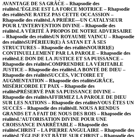
AVANTAGE DE SA GRÂCE – Rhapsodie des
réalités
L’ÉGLISE EST LA FORCE MOTRICE – Rhapsodie
des réalités
NE RATEZ PAS CETTE OCCASSION –
Rhapsodie des réalités
LA PRIÈRE—UN CATALYSEUR
POUR L’INTERVENTION DIVINE – Rhapsodie des
réalités
LA VÉRITÉ À PROPOS DE NOTRE ADVERSAIRE
– Rhapsodie des réalités
UN ROYAUME VAINCU – Rhapsodie
des réalités
SUPÉRIEUR(E) À SATAN ET À SES
STRUCTURES – Rhapsodie des réalités
NOURRI(E)
CONTINUELLEMENT PAR LA PAROLE – Rhapsodie des
réalités
LE DON DE LA JUSTICE ET SA PUISSANCE –
Rhapsodie des réalités
COMPRENDRE LA VÉRITABLE
JUSTICE – Rhapsodie des réalités
LA BONTÉ DE DIEU –
Rhapsodie des réalités
SUCCÈS, VICTOIRE ET
AUGMENTATION – Rhapsodie des réalités
GRÂCE,
MISÉRICORDE ET PAIX – Rhapsodie des
réalités
PRÉSERVÉ PAR SA PUISSANCE DIVINE –
Rhapsodie des réalités
AFFIRMEZ LA PAROLE DE DIEU
SUR LES NATIONS – Rhapsodie des réalités
VOUS ÊTES UN
SUCCÈS – Rhapsodie des réalités
IL NOUS A RENDUS
GRANDS ET A FAIT DE NOUS DES ROIS – Rhapsodie des
réalités
L’AUTORISATION DIVINE POUR UNE
CROISSANCE INARRÊTABLE – Rhapsodie des
réalités
CHRIST – LA PIERRE ANGULAIRE – Rhapsodie des
réalités
L’ÉGLISE EST BÂTIE SUR CHRIST – Rhapsodie des