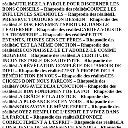
réalités
UTILISEZ LA PAROLE POUR DISCERNER LES
BONS CONSEILS – Rhapsodie des réalités
COUPEZ LES
INFLUENCES SATANIQUES – Rhapsodie des réalités
IL
PRÉSERVE TOUJOURS SON DESSEIN – Rhapsodie des
réalités
LE DISCERNEMENT SPIRITUEL DANS LE
LEADERSHIP – Rhapsodie des réalités
GARDEZ-VOUS DE
LA TROMPERIE – Rhapsodie des réalités
PETITS
ENFANTS, JEUNES GENS ET PÈRES – Rhapsodie des
réalités
C’EST LA MÊME ONCTION – Rhapsodie des
réalités
RECONNAISSEZ-LE ET ADOREZ-LE COMME
SEIGNEUR – Rhapsodie des réalités
LA CERTITUDE
INCONTESTABLE DE SA DIVINITÉ – Rhapsodie des
réalités
LA RÉVÉLATION COMPLÈTE DE L’AMOUR DE
DIEU – Rhapsodie des réalités
C’EST À PROPOS DE LA
BÉNÉDICTION EN VOUS – Rhapsodie des réalités
CES
CHOSES DONT NOUS PARLONS – Rhapsodie des
réalités
VOUS AVEZ DÉJÀ L’ONCTION – Rhapsodie des
réalités
LE BON FONDEMENT DE LA FOI – Rhapsodie des
réalités
LA GRÂCE ET LA JUSTICE – Rhapsodie des
réalités
LA PUISSANCE EST EN VOUS – Rhapsodie des
réalités
NOUS AVONS LE MÊME ESPRIT – Rhapsodie des
réalités
SOYEZ REMPLI DE L’ESPRIT ET VIVEZ DANS
LA PAROLE – Rhapsodie des réalités
RÉPONDEZ
CORRECTEMENT À L’ESPRIT – Rhapsodie des réalités
LA
CONSCIENCE DE SA PRÉSENCE EN NOUS – Rhapsodie