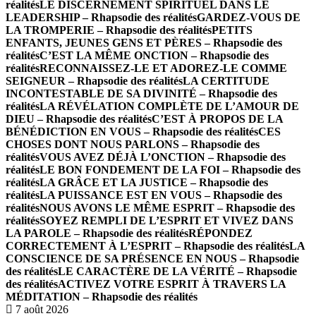
réalités
LE DISCERNEMENT SPIRITUEL DANS LE
LEADERSHIP – Rhapsodie des réalités
GARDEZ-VOUS DE
LA TROMPERIE – Rhapsodie des réalités
PETITS
ENFANTS, JEUNES GENS ET PÈRES – Rhapsodie des
réalités
C’EST LA MÊME ONCTION – Rhapsodie des
réalités
RECONNAISSEZ-LE ET ADOREZ-LE COMME
SEIGNEUR – Rhapsodie des réalités
LA CERTITUDE
INCONTESTABLE DE SA DIVINITÉ – Rhapsodie des
réalités
LA RÉVÉLATION COMPLÈTE DE L’AMOUR DE
DIEU – Rhapsodie des réalités
C’EST À PROPOS DE LA
BÉNÉDICTION EN VOUS – Rhapsodie des réalités
CES
CHOSES DONT NOUS PARLONS – Rhapsodie des
réalités
VOUS AVEZ DÉJÀ L’ONCTION – Rhapsodie des
réalités
LE BON FONDEMENT DE LA FOI – Rhapsodie des
réalités
LA GRÂCE ET LA JUSTICE – Rhapsodie des
réalités
LA PUISSANCE EST EN VOUS – Rhapsodie des
réalités
NOUS AVONS LE MÊME ESPRIT – Rhapsodie des
réalités
SOYEZ REMPLI DE L’ESPRIT ET VIVEZ DANS
LA PAROLE – Rhapsodie des réalités
RÉPONDEZ
CORRECTEMENT À L’ESPRIT – Rhapsodie des réalités
LA
CONSCIENCE DE SA PRÉSENCE EN NOUS – Rhapsodie
des réalités
LE CARACTÈRE DE LA VÉRITÉ – Rhapsodie
des réalités
ACTIVEZ VOTRE ESPRIT À TRAVERS LA
MÉDITATION – Rhapsodie des réalités
7 août 2026