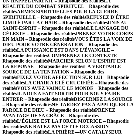
UN RAPPEL PARFAIT – Rhapsodie des réalités
LA
RÉALITÉ DU COMBAT SPIRITUEL – Rhapsodie des
réalités
ARMES SPIRITUELLES POUR LA GUERRE
SPIRITUELLE – Rhapsodie des réalités
REFUSEZ D’ÊTRE
LIMITÉ PAR LA CHAIR – Rhapsodie des réalités
UNIS AU
SAINT-ESPRIT – Rhapsodie des réalités
LE LANGAGE DU
CÉLESTE – Rhapsodie des réalités
PRENEZ VOTRE CORPS
EN MAIN – Rhapsodie des réalités
VOUS ÊTES LA VOIX DE
DIEU POUR VOTRE GÉNÉRATION – Rhapsodie des
réalités
LA PUISSANCE EST DANS L’ÉVANGILE –
Rhapsodie des réalités
COMPRENEZ LE CONTEXTE –
Rhapsodie des réalités
MARCHER SELON L’ESPRIT EST
LA RÉPONSE – Rhapsodie des réalités
LA VÉRITABLE
SOURCE DE LA TENTATION – Rhapsodie des
réalités
FIXEZ VOTRE AFFECTION SUR LUI – Rhapsodie
des réalités
LA CHAIR A ETÉ CRUCIFIÉE – Rhapsodie des
réalités
VOUS AVEZ VAINCU LE MONDE – Rhapsodie des
réalités
IL NOUS A FAIT SORTIR POUR NOUS FAIRE
ENTRER – Rhapsodie des réalités
DISCERNEZ LA SOURCE
– Rhapsodie des réalités
NE TARDEZ PAS À APPLIQUER LA
PAROLE DE DIEU – Rhapsodie des réalités
PRENEZ
AVANTAGE DE SA GRÂCE – Rhapsodie des
réalités
L’ÉGLISE EST LA FORCE MOTRICE – Rhapsodie
des réalités
NE RATEZ PAS CETTE OCCASSION –
Rhapsodie des réalités
LA PRIÈRE—UN CATALYSEUR