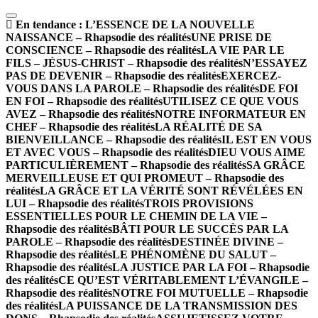
En tendance :
L’ESSENCE DE LA NOUVELLE
NAISSANCE – Rhapsodie des réalités
UNE PRISE DE
CONSCIENCE – Rhapsodie des réalités
LA VIE PAR LE
FILS – JÉSUS-CHRIST – Rhapsodie des réalités
N’ESSAYEZ
PAS DE DEVENIR – Rhapsodie des réalités
EXERCEZ-
VOUS DANS LA PAROLE – Rhapsodie des réalités
DE FOI
EN FOI – Rhapsodie des réalités
UTILISEZ CE QUE VOUS
AVEZ – Rhapsodie des réalités
NOTRE INFORMATEUR EN
CHEF – Rhapsodie des réalités
LA RÉALITÉ DE SA
BIENVEILLANCE – Rhapsodie des réalités
IL EST EN VOUS
ET AVEC VOUS – Rhapsodie des réalités
DIEU VOUS AIME
PARTICULIÈREMENT – Rhapsodie des réalités
SA GRÂCE
MERVEILLEUSE ET QUI PROMEUT – Rhapsodie des
réalités
LA GRÂCE ET LA VÉRITÉ SONT RÉVÉLÉES EN
LUI – Rhapsodie des réalités
TROIS PROVISIONS
ESSENTIELLES POUR LE CHEMIN DE LA VIE –
Rhapsodie des réalités
BÂTI POUR LE SUCCÈS PAR LA
PAROLE – Rhapsodie des réalités
DESTINÉE DIVINE –
Rhapsodie des réalités
LE PHÉNOMÈNE DU SALUT –
Rhapsodie des réalités
LA JUSTICE PAR LA FOI – Rhapsodie
des réalités
CE QU’EST VÉRITABLEMENT L’ÉVANGILE –
Rhapsodie des réalités
NOTRE FOI MUTUELLE – Rhapsodie
des réalités
LA PUISSANCE DE LA TRANSMISSION DES