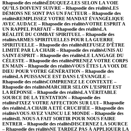
Rhapsodie des réalités
ÉDUQUEZ-LES SELON LA VOIE
QU’ILS DOIVENT SUIVRE – Rhapsodie des réalités
LES
DÉMONS NE SONT PAS UN FACTEUR – Rhapsodie des
réalités
REMPLISSEZ VOTRE MANDAT ÉVANGÉLIQUE
AVEC AUDACE – Rhapsodie des réalités
VOTRE ESPRIT A
UN RAPPEL PARFAIT – Rhapsodie des réalités
LA
RÉALITÉ DU COMBAT SPIRITUEL – Rhapsodie des
réalités
ARMES SPIRITUELLES POUR LA GUERRE
SPIRITUELLE – Rhapsodie des réalités
REFUSEZ D’ÊTRE
LIMITÉ PAR LA CHAIR – Rhapsodie des réalités
UNIS AU
SAINT-ESPRIT – Rhapsodie des réalités
LE LANGAGE DU
CÉLESTE – Rhapsodie des réalités
PRENEZ VOTRE CORPS
EN MAIN – Rhapsodie des réalités
VOUS ÊTES LA VOIX DE
DIEU POUR VOTRE GÉNÉRATION – Rhapsodie des
réalités
LA PUISSANCE EST DANS L’ÉVANGILE –
Rhapsodie des réalités
COMPRENEZ LE CONTEXTE –
Rhapsodie des réalités
MARCHER SELON L’ESPRIT EST
LA RÉPONSE – Rhapsodie des réalités
LA VÉRITABLE
SOURCE DE LA TENTATION – Rhapsodie des
réalités
FIXEZ VOTRE AFFECTION SUR LUI – Rhapsodie
des réalités
LA CHAIR A ETÉ CRUCIFIÉE – Rhapsodie des
réalités
VOUS AVEZ VAINCU LE MONDE – Rhapsodie des
réalités
IL NOUS A FAIT SORTIR POUR NOUS FAIRE
ENTRER – Rhapsodie des réalités
DISCERNEZ LA SOURCE
– Rhapsodie des réalités
NE TARDEZ PAS À APPLIQUER LA