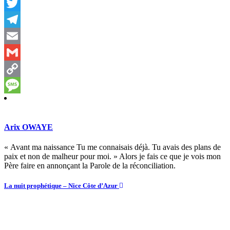
Messenger
Twitter
Telegram
Email
Gmail
Copy
Link
Message
Arix OWAYE
« Avant ma naissance Tu me connaisais déjà. Tu avais des plans de
paix et non de malheur pour moi. » Alors je fais ce que je vois mon
Père faire en annonçant la Parole de la réconciliation.
La nuit prophétique – Nice Côte d’Azur