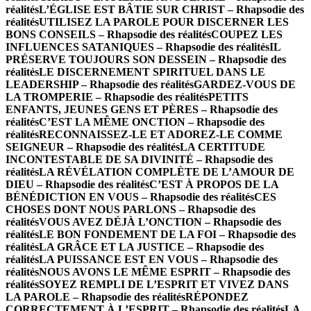
réalités
L’ÉGLISE EST BÂTIE SUR CHRIST – Rhapsodie des
réalités
UTILISEZ LA PAROLE POUR DISCERNER LES
BONS CONSEILS – Rhapsodie des réalités
COUPEZ LES
INFLUENCES SATANIQUES – Rhapsodie des réalités
IL
PRÉSERVE TOUJOURS SON DESSEIN – Rhapsodie des
réalités
LE DISCERNEMENT SPIRITUEL DANS LE
LEADERSHIP – Rhapsodie des réalités
GARDEZ-VOUS DE
LA TROMPERIE – Rhapsodie des réalités
PETITS
ENFANTS, JEUNES GENS ET PÈRES – Rhapsodie des
réalités
C’EST LA MÊME ONCTION – Rhapsodie des
réalités
RECONNAISSEZ-LE ET ADOREZ-LE COMME
SEIGNEUR – Rhapsodie des réalités
LA CERTITUDE
INCONTESTABLE DE SA DIVINITÉ – Rhapsodie des
réalités
LA RÉVÉLATION COMPLÈTE DE L’AMOUR DE
DIEU – Rhapsodie des réalités
C’EST À PROPOS DE LA
BÉNÉDICTION EN VOUS – Rhapsodie des réalités
CES
CHOSES DONT NOUS PARLONS – Rhapsodie des
réalités
VOUS AVEZ DÉJÀ L’ONCTION – Rhapsodie des
réalités
LE BON FONDEMENT DE LA FOI – Rhapsodie des
réalités
LA GRÂCE ET LA JUSTICE – Rhapsodie des
réalités
LA PUISSANCE EST EN VOUS – Rhapsodie des
réalités
NOUS AVONS LE MÊME ESPRIT – Rhapsodie des
réalités
SOYEZ REMPLI DE L’ESPRIT ET VIVEZ DANS
LA PAROLE – Rhapsodie des réalités
RÉPONDEZ
CORRECTEMENT À L’ESPRIT – Rhapsodie des réalités
LA