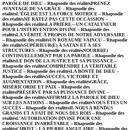
PAROLE DE DIEU – Rhapsodie des réalités
PRENEZ
AVANTAGE DE SA GRÂCE – Rhapsodie des
réalités
L’ÉGLISE EST LA FORCE MOTRICE – Rhapsodie
des réalités
NE RATEZ PAS CETTE OCCASSION –
Rhapsodie des réalités
LA PRIÈRE—UN CATALYSEUR
POUR L’INTERVENTION DIVINE – Rhapsodie des
réalités
LA VÉRITÉ À PROPOS DE NOTRE ADVERSAIRE
– Rhapsodie des réalités
UN ROYAUME VAINCU – Rhapsodie
des réalités
SUPÉRIEUR(E) À SATAN ET À SES
STRUCTURES – Rhapsodie des réalités
NOURRI(E)
CONTINUELLEMENT PAR LA PAROLE – Rhapsodie des
réalités
LE DON DE LA JUSTICE ET SA PUISSANCE –
Rhapsodie des réalités
COMPRENDRE LA VÉRITABLE
JUSTICE – Rhapsodie des réalités
LA BONTÉ DE DIEU –
Rhapsodie des réalités
SUCCÈS, VICTOIRE ET
AUGMENTATION – Rhapsodie des réalités
GRÂCE,
MISÉRICORDE ET PAIX – Rhapsodie des
réalités
PRÉSERVÉ PAR SA PUISSANCE DIVINE –
Rhapsodie des réalités
AFFIRMEZ LA PAROLE DE DIEU
SUR LES NATIONS – Rhapsodie des réalités
VOUS ÊTES UN
SUCCÈS – Rhapsodie des réalités
IL NOUS A RENDUS
GRANDS ET A FAIT DE NOUS DES ROIS – Rhapsodie des
réalités
L’AUTORISATION DIVINE POUR UNE
CROISSANCE INARRÊTABLE – Rhapsodie des
réalités
CHRIST – LA PIERRE ANGULAIRE – Rhapsodie des