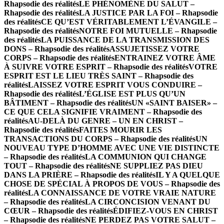
Rhapsodie des réalités
LE PHÉNOMÈNE DU SALUT –
Rhapsodie des réalités
LA JUSTICE PAR LA FOI – Rhapsodie
des réalités
CE QU’EST VÉRITABLEMENT L’ÉVANGILE –
Rhapsodie des réalités
NOTRE FOI MUTUELLE – Rhapsodie
des réalités
LA PUISSANCE DE LA TRANSMISSION DES
DONS – Rhapsodie des réalités
ASSUJETISSEZ VOTRE
CORPS – Rhapsodie des réalités
ENTRAINEZ VOTRE ÂME
À SUIVRE VOTRE ESPRIT – Rhapsodie des réalités
VOTRE
ESPRIT EST LE LIEU TRÈS SAINT – Rhapsodie des
réalités
LAISSEZ VOTRE ESPRIT VOUS CONDUIRE –
Rhapsodie des réalités
L’ÉGLISE EST PLUS QU’UN
BÂTIMENT – Rhapsodie des réalités
UN «SAINT BAISER» –
CE QUE CELA SIGNIFIE VRAIMENT – Rhapsodie des
réalités
AU-DELÀ DU GENRE – UN EN CHRIST –
Rhapsodie des réalités
FAITES MOURIR LES
TRANSACTIONS DU CORPS – Rhapsodie des réalités
UN
NOUVEAU TYPE D’HOMME AVEC UNE VIE DISTINCTE
– Rhapsodie des réalités
LA COMMUNION QUI CHANGE
TOUT – Rhapsodie des réalités
NE SUPPLIEZ PAS DIEU
DANS LA PRIÈRE – Rhapsodie des réalités
IL Y A QUELQUE
CHOSE DE SPÉCIAL À PROPOS DE VOUS – Rhapsodie des
réalités
LA CONNAISSANCE DE VOTRE VRAIE NATURE
– Rhapsodie des réalités
LA CIRCONCISION VENANT DU
CŒUR – Rhapsodie des réalités
ÉDIFIEZ-VOUS EN CHRIST
– Rhapsodie des réalités
NE PERDEZ PAS VOTRE SALUT –