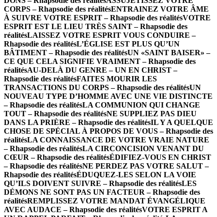
DONS – Rhapsodie des réalités
ASSUJETISSEZ VOTRE
CORPS – Rhapsodie des réalités
ENTRAINEZ VOTRE ÂME
À SUIVRE VOTRE ESPRIT – Rhapsodie des réalités
VOTRE
ESPRIT EST LE LIEU TRÈS SAINT – Rhapsodie des
réalités
LAISSEZ VOTRE ESPRIT VOUS CONDUIRE –
Rhapsodie des réalités
L’ÉGLISE EST PLUS QU’UN
BÂTIMENT – Rhapsodie des réalités
UN «SAINT BAISER» –
CE QUE CELA SIGNIFIE VRAIMENT – Rhapsodie des
réalités
AU-DELÀ DU GENRE – UN EN CHRIST –
Rhapsodie des réalités
FAITES MOURIR LES
TRANSACTIONS DU CORPS – Rhapsodie des réalités
UN
NOUVEAU TYPE D’HOMME AVEC UNE VIE DISTINCTE
– Rhapsodie des réalités
LA COMMUNION QUI CHANGE
TOUT – Rhapsodie des réalités
NE SUPPLIEZ PAS DIEU
DANS LA PRIÈRE – Rhapsodie des réalités
IL Y A QUELQUE
CHOSE DE SPÉCIAL À PROPOS DE VOUS – Rhapsodie des
réalités
LA CONNAISSANCE DE VOTRE VRAIE NATURE
– Rhapsodie des réalités
LA CIRCONCISION VENANT DU
CŒUR – Rhapsodie des réalités
ÉDIFIEZ-VOUS EN CHRIST
– Rhapsodie des réalités
NE PERDEZ PAS VOTRE SALUT –
Rhapsodie des réalités
ÉDUQUEZ-LES SELON LA VOIE
QU’ILS DOIVENT SUIVRE – Rhapsodie des réalités
LES
DÉMONS NE SONT PAS UN FACTEUR – Rhapsodie des
réalités
REMPLISSEZ VOTRE MANDAT ÉVANGÉLIQUE
AVEC AUDACE – Rhapsodie des réalités
VOTRE ESPRIT A