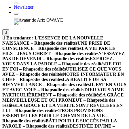
Newsletter
En tendance :
L’ESSENCE DE LA NOUVELLE
NAISSANCE – Rhapsodie des réalités
UNE PRISE DE
CONSCIENCE – Rhapsodie des réalités
LA VIE PAR LE
FILS – JÉSUS-CHRIST – Rhapsodie des réalités
N’ESSAYEZ
PAS DE DEVENIR – Rhapsodie des réalités
EXERCEZ-
VOUS DANS LA PAROLE – Rhapsodie des réalités
DE FOI
EN FOI – Rhapsodie des réalités
UTILISEZ CE QUE VOUS
AVEZ – Rhapsodie des réalités
NOTRE INFORMATEUR EN
CHEF – Rhapsodie des réalités
LA RÉALITÉ DE SA
BIENVEILLANCE – Rhapsodie des réalités
IL EST EN VOUS
ET AVEC VOUS – Rhapsodie des réalités
DIEU VOUS AIME
PARTICULIÈREMENT – Rhapsodie des réalités
SA GRÂCE
MERVEILLEUSE ET QUI PROMEUT – Rhapsodie des
réalités
LA GRÂCE ET LA VÉRITÉ SONT RÉVÉLÉES EN
LUI – Rhapsodie des réalités
TROIS PROVISIONS
ESSENTIELLES POUR LE CHEMIN DE LA VIE –
Rhapsodie des réalités
BÂTI POUR LE SUCCÈS PAR LA
PAROLE – Rhapsodie des réalités
DESTINÉE DIVINE –