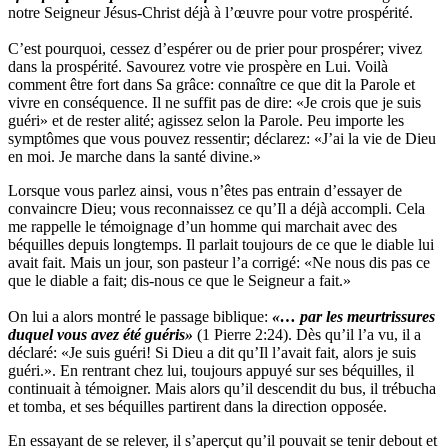
notre Seigneur Jésus-Christ déjà à l’œuvre pour votre prospérité.
C’est pourquoi, cessez d’espérer ou de prier pour prospérer; vivez
dans la prospérité. Savourez votre vie prospère en Lui. Voilà
comment être fort dans Sa grâce: connaître ce que dit la Parole et
vivre en conséquence. Il ne suffit pas de dire: «Je crois que je suis
guéri» et de rester alité; agissez selon la Parole. Peu importe les
symptômes que vous pouvez ressentir; déclarez: «J’ai la vie de Dieu
en moi. Je marche dans la santé divine.»
Lorsque vous parlez ainsi, vous n’êtes pas entrain d’essayer de
convaincre Dieu; vous reconnaissez ce qu’Il a déjà accompli. Cela
me rappelle le témoignage d’un homme qui marchait avec des
béquilles depuis longtemps. Il parlait toujours de ce que le diable lui
avait fait. Mais un jour, son pasteur l’a corrigé: «Ne nous dis pas ce
que le diable a fait; dis-nous ce que le Seigneur a fait.»
On lui a alors montré le passage biblique:
«… par les meurtrissures
duquel vous avez été guéris»
(1 Pierre 2:24). Dès qu’il l’a vu, il a
déclaré: «Je suis guéri! Si Dieu a dit qu’Il l’avait fait, alors je suis
guéri.». En rentrant chez lui, toujours appuyé sur ses béquilles, il
continuait à témoigner. Mais alors qu’il descendit du bus, il trébucha
et tomba, et ses béquilles partirent dans la direction opposée.
En essayant de se relever, il s’aperçut qu’il pouvait se tenir debout et