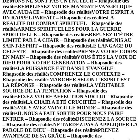
DÉMONS NE SONT PAS UN FACTEUR – Rhapsodie des
réalités
REMPLISSEZ VOTRE MANDAT ÉVANGÉLIQUE
AVEC AUDACE – Rhapsodie des réalités
VOTRE ESPRIT A
UN RAPPEL PARFAIT – Rhapsodie des réalités
LA
RÉALITÉ DU COMBAT SPIRITUEL – Rhapsodie des
réalités
ARMES SPIRITUELLES POUR LA GUERRE
SPIRITUELLE – Rhapsodie des réalités
REFUSEZ D’ÊTRE
LIMITÉ PAR LA CHAIR – Rhapsodie des réalités
UNIS AU
SAINT-ESPRIT – Rhapsodie des réalités
LE LANGAGE DU
CÉLESTE – Rhapsodie des réalités
PRENEZ VOTRE CORPS
EN MAIN – Rhapsodie des réalités
VOUS ÊTES LA VOIX DE
DIEU POUR VOTRE GÉNÉRATION – Rhapsodie des
réalités
LA PUISSANCE EST DANS L’ÉVANGILE –
Rhapsodie des réalités
COMPRENEZ LE CONTEXTE –
Rhapsodie des réalités
MARCHER SELON L’ESPRIT EST
LA RÉPONSE – Rhapsodie des réalités
LA VÉRITABLE
SOURCE DE LA TENTATION – Rhapsodie des
réalités
FIXEZ VOTRE AFFECTION SUR LUI – Rhapsodie
des réalités
LA CHAIR A ETÉ CRUCIFIÉE – Rhapsodie des
réalités
VOUS AVEZ VAINCU LE MONDE – Rhapsodie des
réalités
IL NOUS A FAIT SORTIR POUR NOUS FAIRE
ENTRER – Rhapsodie des réalités
DISCERNEZ LA SOURCE
– Rhapsodie des réalités
NE TARDEZ PAS À APPLIQUER LA
PAROLE DE DIEU – Rhapsodie des réalités
PRENEZ
AVANTAGE DE SA GRÂCE – Rhapsodie des