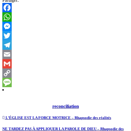
Partager:
Facebook
WhatsApp
Messenger
Twitter
Telegram
Email
Gmail
Copy
Link
Message
reconciliation
L’ÉGLISE EST LA FORCE MOTRICE – Rhapsodie des réalités
NE TARDEZ PAS À APPLIQUER LA PAROLE DE DIEU – Rhapsodie des