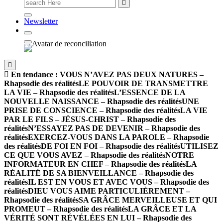
Newsletter
En tendance :
VOUS N’AVEZ PAS DEUX NATURES –
Rhapsodie des réalités
LE POUVOIR DE TRANSMETTRE
LA VIE – Rhapsodie des réalités
L’ESSENCE DE LA
NOUVELLE NAISSANCE – Rhapsodie des réalités
UNE
PRISE DE CONSCIENCE – Rhapsodie des réalités
LA VIE
PAR LE FILS – JÉSUS-CHRIST – Rhapsodie des
réalités
N’ESSAYEZ PAS DE DEVENIR – Rhapsodie des
réalités
EXERCEZ-VOUS DANS LA PAROLE – Rhapsodie
des réalités
DE FOI EN FOI – Rhapsodie des réalités
UTILISEZ
CE QUE VOUS AVEZ – Rhapsodie des réalités
NOTRE
INFORMATEUR EN CHEF – Rhapsodie des réalités
LA
RÉALITÉ DE SA BIENVEILLANCE – Rhapsodie des
réalités
IL EST EN VOUS ET AVEC VOUS – Rhapsodie des
réalités
DIEU VOUS AIME PARTICULIÈREMENT –
Rhapsodie des réalités
SA GRÂCE MERVEILLEUSE ET QUI
PROMEUT – Rhapsodie des réalités
LA GRÂCE ET LA
VÉRITÉ SONT RÉVÉLÉES EN LUI – Rhapsodie des