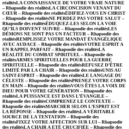
réalités
LA CONNAISSANCE DE VOTRE VRAIE NATURE
– Rhapsodie des réalités
LA CIRCONCISION VENANT DU
CŒUR – Rhapsodie des réalités
ÉDIFIEZ-VOUS EN CHRIST
– Rhapsodie des réalités
NE PERDEZ PAS VOTRE SALUT –
Rhapsodie des réalités
ÉDUQUEZ-LES SELON LA VOIE
QU’ILS DOIVENT SUIVRE – Rhapsodie des réalités
LES
DÉMONS NE SONT PAS UN FACTEUR – Rhapsodie des
réalités
REMPLISSEZ VOTRE MANDAT ÉVANGÉLIQUE
AVEC AUDACE – Rhapsodie des réalités
VOTRE ESPRIT A
UN RAPPEL PARFAIT – Rhapsodie des réalités
LA
RÉALITÉ DU COMBAT SPIRITUEL – Rhapsodie des
réalités
ARMES SPIRITUELLES POUR LA GUERRE
SPIRITUELLE – Rhapsodie des réalités
REFUSEZ D’ÊTRE
LIMITÉ PAR LA CHAIR – Rhapsodie des réalités
UNIS AU
SAINT-ESPRIT – Rhapsodie des réalités
LE LANGAGE DU
CÉLESTE – Rhapsodie des réalités
PRENEZ VOTRE CORPS
EN MAIN – Rhapsodie des réalités
VOUS ÊTES LA VOIX DE
DIEU POUR VOTRE GÉNÉRATION – Rhapsodie des
réalités
LA PUISSANCE EST DANS L’ÉVANGILE –
Rhapsodie des réalités
COMPRENEZ LE CONTEXTE –
Rhapsodie des réalités
MARCHER SELON L’ESPRIT EST
LA RÉPONSE – Rhapsodie des réalités
LA VÉRITABLE
SOURCE DE LA TENTATION – Rhapsodie des
réalités
FIXEZ VOTRE AFFECTION SUR LUI – Rhapsodie
des réalités
LA CHAIR A ETÉ CRUCIFIÉE – Rhapsodie des