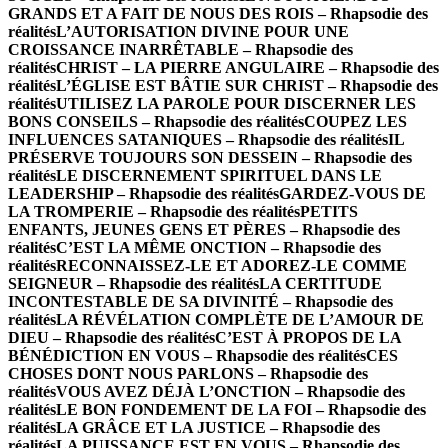
GRANDS ET A FAIT DE NOUS DES ROIS – Rhapsodie des
réalités
L’AUTORISATION DIVINE POUR UNE
CROISSANCE INARRÊTABLE – Rhapsodie des
réalités
CHRIST – LA PIERRE ANGULAIRE – Rhapsodie des
réalités
L’ÉGLISE EST BÂTIE SUR CHRIST – Rhapsodie des
réalités
UTILISEZ LA PAROLE POUR DISCERNER LES
BONS CONSEILS – Rhapsodie des réalités
COUPEZ LES
INFLUENCES SATANIQUES – Rhapsodie des réalités
IL
PRÉSERVE TOUJOURS SON DESSEIN – Rhapsodie des
réalités
LE DISCERNEMENT SPIRITUEL DANS LE
LEADERSHIP – Rhapsodie des réalités
GARDEZ-VOUS DE
LA TROMPERIE – Rhapsodie des réalités
PETITS
ENFANTS, JEUNES GENS ET PÈRES – Rhapsodie des
réalités
C’EST LA MÊME ONCTION – Rhapsodie des
réalités
RECONNAISSEZ-LE ET ADOREZ-LE COMME
SEIGNEUR – Rhapsodie des réalités
LA CERTITUDE
INCONTESTABLE DE SA DIVINITÉ – Rhapsodie des
réalités
LA RÉVÉLATION COMPLÈTE DE L’AMOUR DE
DIEU – Rhapsodie des réalités
C’EST À PROPOS DE LA
BÉNÉDICTION EN VOUS – Rhapsodie des réalités
CES
CHOSES DONT NOUS PARLONS – Rhapsodie des
réalités
VOUS AVEZ DÉJÀ L’ONCTION – Rhapsodie des
réalités
LE BON FONDEMENT DE LA FOI – Rhapsodie des
réalités
LA GRÂCE ET LA JUSTICE – Rhapsodie des
réalités
LA PUISSANCE EST EN VOUS – Rhapsodie des