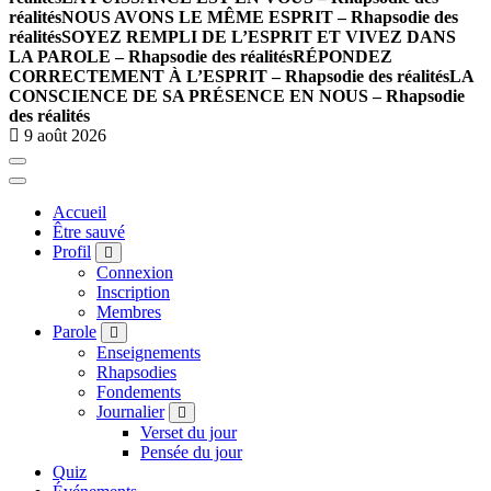
réalités
NOUS AVONS LE MÊME ESPRIT – Rhapsodie des
réalités
SOYEZ REMPLI DE L’ESPRIT ET VIVEZ DANS
LA PAROLE – Rhapsodie des réalités
RÉPONDEZ
CORRECTEMENT À L’ESPRIT – Rhapsodie des réalités
LA
CONSCIENCE DE SA PRÉSENCE EN NOUS – Rhapsodie
des réalités
9 août 2026
Accueil
Être sauvé
Profil
Connexion
Inscription
Membres
Parole
Enseignements
Rhapsodies
Fondements
Journalier
Verset du jour
Pensée du jour
Quiz