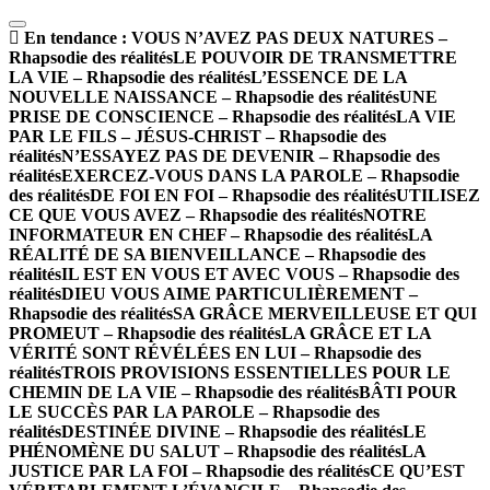
En tendance :
VOUS N’AVEZ PAS DEUX NATURES –
Rhapsodie des réalités
LE POUVOIR DE TRANSMETTRE
LA VIE – Rhapsodie des réalités
L’ESSENCE DE LA
NOUVELLE NAISSANCE – Rhapsodie des réalités
UNE
PRISE DE CONSCIENCE – Rhapsodie des réalités
LA VIE
PAR LE FILS – JÉSUS-CHRIST – Rhapsodie des
réalités
N’ESSAYEZ PAS DE DEVENIR – Rhapsodie des
réalités
EXERCEZ-VOUS DANS LA PAROLE – Rhapsodie
des réalités
DE FOI EN FOI – Rhapsodie des réalités
UTILISEZ
CE QUE VOUS AVEZ – Rhapsodie des réalités
NOTRE
INFORMATEUR EN CHEF – Rhapsodie des réalités
LA
RÉALITÉ DE SA BIENVEILLANCE – Rhapsodie des
réalités
IL EST EN VOUS ET AVEC VOUS – Rhapsodie des
réalités
DIEU VOUS AIME PARTICULIÈREMENT –
Rhapsodie des réalités
SA GRÂCE MERVEILLEUSE ET QUI
PROMEUT – Rhapsodie des réalités
LA GRÂCE ET LA
VÉRITÉ SONT RÉVÉLÉES EN LUI – Rhapsodie des
réalités
TROIS PROVISIONS ESSENTIELLES POUR LE
CHEMIN DE LA VIE – Rhapsodie des réalités
BÂTI POUR
LE SUCCÈS PAR LA PAROLE – Rhapsodie des
réalités
DESTINÉE DIVINE – Rhapsodie des réalités
LE
PHÉNOMÈNE DU SALUT – Rhapsodie des réalités
LA
JUSTICE PAR LA FOI – Rhapsodie des réalités
CE QU’EST