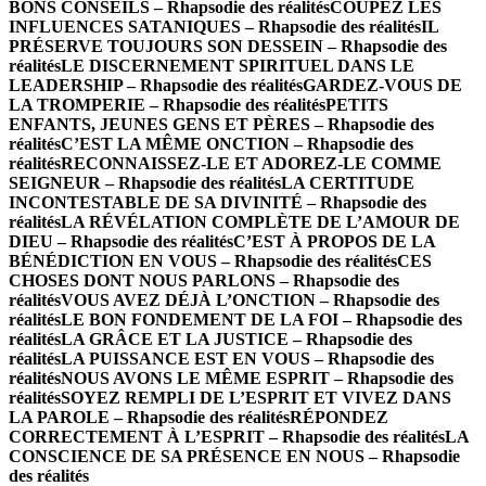
BONS CONSEILS – Rhapsodie des réalités
COUPEZ LES
INFLUENCES SATANIQUES – Rhapsodie des réalités
IL
PRÉSERVE TOUJOURS SON DESSEIN – Rhapsodie des
réalités
LE DISCERNEMENT SPIRITUEL DANS LE
LEADERSHIP – Rhapsodie des réalités
GARDEZ-VOUS DE
LA TROMPERIE – Rhapsodie des réalités
PETITS
ENFANTS, JEUNES GENS ET PÈRES – Rhapsodie des
réalités
C’EST LA MÊME ONCTION – Rhapsodie des
réalités
RECONNAISSEZ-LE ET ADOREZ-LE COMME
SEIGNEUR – Rhapsodie des réalités
LA CERTITUDE
INCONTESTABLE DE SA DIVINITÉ – Rhapsodie des
réalités
LA RÉVÉLATION COMPLÈTE DE L’AMOUR DE
DIEU – Rhapsodie des réalités
C’EST À PROPOS DE LA
BÉNÉDICTION EN VOUS – Rhapsodie des réalités
CES
CHOSES DONT NOUS PARLONS – Rhapsodie des
réalités
VOUS AVEZ DÉJÀ L’ONCTION – Rhapsodie des
réalités
LE BON FONDEMENT DE LA FOI – Rhapsodie des
réalités
LA GRÂCE ET LA JUSTICE – Rhapsodie des
réalités
LA PUISSANCE EST EN VOUS – Rhapsodie des
réalités
NOUS AVONS LE MÊME ESPRIT – Rhapsodie des
réalités
SOYEZ REMPLI DE L’ESPRIT ET VIVEZ DANS
LA PAROLE – Rhapsodie des réalités
RÉPONDEZ
CORRECTEMENT À L’ESPRIT – Rhapsodie des réalités
LA
CONSCIENCE DE SA PRÉSENCE EN NOUS – Rhapsodie
des réalités