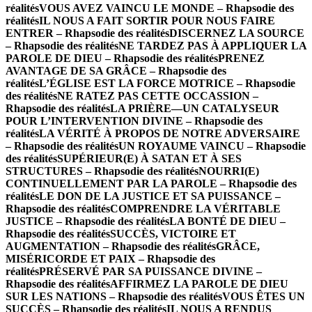
réalités
VOUS AVEZ VAINCU LE MONDE – Rhapsodie des
réalités
IL NOUS A FAIT SORTIR POUR NOUS FAIRE
ENTRER – Rhapsodie des réalités
DISCERNEZ LA SOURCE
– Rhapsodie des réalités
NE TARDEZ PAS À APPLIQUER LA
PAROLE DE DIEU – Rhapsodie des réalités
PRENEZ
AVANTAGE DE SA GRÂCE – Rhapsodie des
réalités
L’ÉGLISE EST LA FORCE MOTRICE – Rhapsodie
des réalités
NE RATEZ PAS CETTE OCCASSION –
Rhapsodie des réalités
LA PRIÈRE—UN CATALYSEUR
POUR L’INTERVENTION DIVINE – Rhapsodie des
réalités
LA VÉRITÉ À PROPOS DE NOTRE ADVERSAIRE
– Rhapsodie des réalités
UN ROYAUME VAINCU – Rhapsodie
des réalités
SUPÉRIEUR(E) À SATAN ET À SES
STRUCTURES – Rhapsodie des réalités
NOURRI(E)
CONTINUELLEMENT PAR LA PAROLE – Rhapsodie des
réalités
LE DON DE LA JUSTICE ET SA PUISSANCE –
Rhapsodie des réalités
COMPRENDRE LA VÉRITABLE
JUSTICE – Rhapsodie des réalités
LA BONTÉ DE DIEU –
Rhapsodie des réalités
SUCCÈS, VICTOIRE ET
AUGMENTATION – Rhapsodie des réalités
GRÂCE,
MISÉRICORDE ET PAIX – Rhapsodie des
réalités
PRÉSERVÉ PAR SA PUISSANCE DIVINE –
Rhapsodie des réalités
AFFIRMEZ LA PAROLE DE DIEU
SUR LES NATIONS – Rhapsodie des réalités
VOUS ÊTES UN
SUCCÈS – Rhapsodie des réalités
IL NOUS A RENDUS