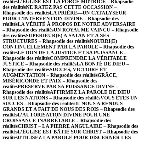
réalités
L’ÉGLISE EST LA FORCE MOTRICE – Rhapsodie
des réalités
NE RATEZ PAS CETTE OCCASSION –
Rhapsodie des réalités
LA PRIÈRE—UN CATALYSEUR
POUR L’INTERVENTION DIVINE – Rhapsodie des
réalités
LA VÉRITÉ À PROPOS DE NOTRE ADVERSAIRE
– Rhapsodie des réalités
UN ROYAUME VAINCU – Rhapsodie
des réalités
SUPÉRIEUR(E) À SATAN ET À SES
STRUCTURES – Rhapsodie des réalités
NOURRI(E)
CONTINUELLEMENT PAR LA PAROLE – Rhapsodie des
réalités
LE DON DE LA JUSTICE ET SA PUISSANCE –
Rhapsodie des réalités
COMPRENDRE LA VÉRITABLE
JUSTICE – Rhapsodie des réalités
LA BONTÉ DE DIEU –
Rhapsodie des réalités
SUCCÈS, VICTOIRE ET
AUGMENTATION – Rhapsodie des réalités
GRÂCE,
MISÉRICORDE ET PAIX – Rhapsodie des
réalités
PRÉSERVÉ PAR SA PUISSANCE DIVINE –
Rhapsodie des réalités
AFFIRMEZ LA PAROLE DE DIEU
SUR LES NATIONS – Rhapsodie des réalités
VOUS ÊTES UN
SUCCÈS – Rhapsodie des réalités
IL NOUS A RENDUS
GRANDS ET A FAIT DE NOUS DES ROIS – Rhapsodie des
réalités
L’AUTORISATION DIVINE POUR UNE
CROISSANCE INARRÊTABLE – Rhapsodie des
réalités
CHRIST – LA PIERRE ANGULAIRE – Rhapsodie des
réalités
L’ÉGLISE EST BÂTIE SUR CHRIST – Rhapsodie des
réalités
UTILISEZ LA PAROLE POUR DISCERNER LES