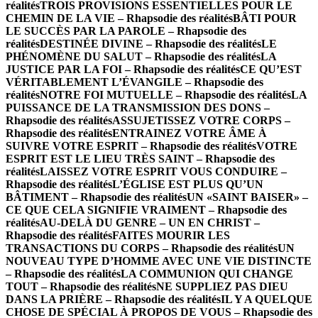
réalités
TROIS PROVISIONS ESSENTIELLES POUR LE
CHEMIN DE LA VIE – Rhapsodie des réalités
BÂTI POUR
LE SUCCÈS PAR LA PAROLE – Rhapsodie des
réalités
DESTINÉE DIVINE – Rhapsodie des réalités
LE
PHÉNOMÈNE DU SALUT – Rhapsodie des réalités
LA
JUSTICE PAR LA FOI – Rhapsodie des réalités
CE QU’EST
VÉRITABLEMENT L’ÉVANGILE – Rhapsodie des
réalités
NOTRE FOI MUTUELLE – Rhapsodie des réalités
LA
PUISSANCE DE LA TRANSMISSION DES DONS –
Rhapsodie des réalités
ASSUJETISSEZ VOTRE CORPS –
Rhapsodie des réalités
ENTRAINEZ VOTRE ÂME À
SUIVRE VOTRE ESPRIT – Rhapsodie des réalités
VOTRE
ESPRIT EST LE LIEU TRÈS SAINT – Rhapsodie des
réalités
LAISSEZ VOTRE ESPRIT VOUS CONDUIRE –
Rhapsodie des réalités
L’ÉGLISE EST PLUS QU’UN
BÂTIMENT – Rhapsodie des réalités
UN «SAINT BAISER» –
CE QUE CELA SIGNIFIE VRAIMENT – Rhapsodie des
réalités
AU-DELÀ DU GENRE – UN EN CHRIST –
Rhapsodie des réalités
FAITES MOURIR LES
TRANSACTIONS DU CORPS – Rhapsodie des réalités
UN
NOUVEAU TYPE D’HOMME AVEC UNE VIE DISTINCTE
– Rhapsodie des réalités
LA COMMUNION QUI CHANGE
TOUT – Rhapsodie des réalités
NE SUPPLIEZ PAS DIEU
DANS LA PRIÈRE – Rhapsodie des réalités
IL Y A QUELQUE
CHOSE DE SPÉCIAL À PROPOS DE VOUS – Rhapsodie des