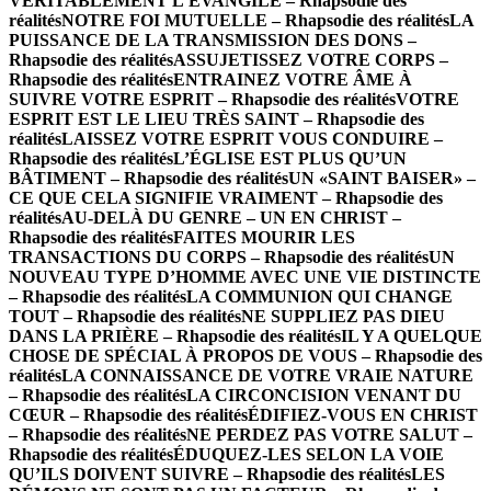
VÉRITABLEMENT L’ÉVANGILE – Rhapsodie des
réalités
NOTRE FOI MUTUELLE – Rhapsodie des réalités
LA
PUISSANCE DE LA TRANSMISSION DES DONS –
Rhapsodie des réalités
ASSUJETISSEZ VOTRE CORPS –
Rhapsodie des réalités
ENTRAINEZ VOTRE ÂME À
SUIVRE VOTRE ESPRIT – Rhapsodie des réalités
VOTRE
ESPRIT EST LE LIEU TRÈS SAINT – Rhapsodie des
réalités
LAISSEZ VOTRE ESPRIT VOUS CONDUIRE –
Rhapsodie des réalités
L’ÉGLISE EST PLUS QU’UN
BÂTIMENT – Rhapsodie des réalités
UN «SAINT BAISER» –
CE QUE CELA SIGNIFIE VRAIMENT – Rhapsodie des
réalités
AU-DELÀ DU GENRE – UN EN CHRIST –
Rhapsodie des réalités
FAITES MOURIR LES
TRANSACTIONS DU CORPS – Rhapsodie des réalités
UN
NOUVEAU TYPE D’HOMME AVEC UNE VIE DISTINCTE
– Rhapsodie des réalités
LA COMMUNION QUI CHANGE
TOUT – Rhapsodie des réalités
NE SUPPLIEZ PAS DIEU
DANS LA PRIÈRE – Rhapsodie des réalités
IL Y A QUELQUE
CHOSE DE SPÉCIAL À PROPOS DE VOUS – Rhapsodie des
réalités
LA CONNAISSANCE DE VOTRE VRAIE NATURE
– Rhapsodie des réalités
LA CIRCONCISION VENANT DU
CŒUR – Rhapsodie des réalités
ÉDIFIEZ-VOUS EN CHRIST
– Rhapsodie des réalités
NE PERDEZ PAS VOTRE SALUT –
Rhapsodie des réalités
ÉDUQUEZ-LES SELON LA VOIE
QU’ILS DOIVENT SUIVRE – Rhapsodie des réalités
LES