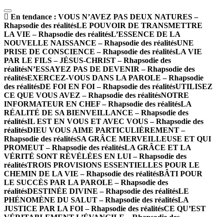
En tendance :
VOUS N’AVEZ PAS DEUX NATURES –
Rhapsodie des réalités
LE POUVOIR DE TRANSMETTRE
LA VIE – Rhapsodie des réalités
L’ESSENCE DE LA
NOUVELLE NAISSANCE – Rhapsodie des réalités
UNE
PRISE DE CONSCIENCE – Rhapsodie des réalités
LA VIE
PAR LE FILS – JÉSUS-CHRIST – Rhapsodie des
réalités
N’ESSAYEZ PAS DE DEVENIR – Rhapsodie des
réalités
EXERCEZ-VOUS DANS LA PAROLE – Rhapsodie
des réalités
DE FOI EN FOI – Rhapsodie des réalités
UTILISEZ
CE QUE VOUS AVEZ – Rhapsodie des réalités
NOTRE
INFORMATEUR EN CHEF – Rhapsodie des réalités
LA
RÉALITÉ DE SA BIENVEILLANCE – Rhapsodie des
réalités
IL EST EN VOUS ET AVEC VOUS – Rhapsodie des
réalités
DIEU VOUS AIME PARTICULIÈREMENT –
Rhapsodie des réalités
SA GRÂCE MERVEILLEUSE ET QUI
PROMEUT – Rhapsodie des réalités
LA GRÂCE ET LA
VÉRITÉ SONT RÉVÉLÉES EN LUI – Rhapsodie des
réalités
TROIS PROVISIONS ESSENTIELLES POUR LE
CHEMIN DE LA VIE – Rhapsodie des réalités
BÂTI POUR
LE SUCCÈS PAR LA PAROLE – Rhapsodie des
réalités
DESTINÉE DIVINE – Rhapsodie des réalités
LE
PHÉNOMÈNE DU SALUT – Rhapsodie des réalités
LA
JUSTICE PAR LA FOI – Rhapsodie des réalités
CE QU’EST