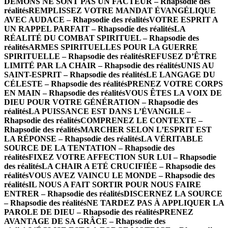
DÉMONS NE SONT PAS UN FACTEUR – Rhapsodie des
réalités
REMPLISSEZ VOTRE MANDAT ÉVANGÉLIQUE
AVEC AUDACE – Rhapsodie des réalités
VOTRE ESPRIT A
UN RAPPEL PARFAIT – Rhapsodie des réalités
LA
RÉALITÉ DU COMBAT SPIRITUEL – Rhapsodie des
réalités
ARMES SPIRITUELLES POUR LA GUERRE
SPIRITUELLE – Rhapsodie des réalités
REFUSEZ D’ÊTRE
LIMITÉ PAR LA CHAIR – Rhapsodie des réalités
UNIS AU
SAINT-ESPRIT – Rhapsodie des réalités
LE LANGAGE DU
CÉLESTE – Rhapsodie des réalités
PRENEZ VOTRE CORPS
EN MAIN – Rhapsodie des réalités
VOUS ÊTES LA VOIX DE
DIEU POUR VOTRE GÉNÉRATION – Rhapsodie des
réalités
LA PUISSANCE EST DANS L’ÉVANGILE –
Rhapsodie des réalités
COMPRENEZ LE CONTEXTE –
Rhapsodie des réalités
MARCHER SELON L’ESPRIT EST
LA RÉPONSE – Rhapsodie des réalités
LA VÉRITABLE
SOURCE DE LA TENTATION – Rhapsodie des
réalités
FIXEZ VOTRE AFFECTION SUR LUI – Rhapsodie
des réalités
LA CHAIR A ETÉ CRUCIFIÉE – Rhapsodie des
réalités
VOUS AVEZ VAINCU LE MONDE – Rhapsodie des
réalités
IL NOUS A FAIT SORTIR POUR NOUS FAIRE
ENTRER – Rhapsodie des réalités
DISCERNEZ LA SOURCE
– Rhapsodie des réalités
NE TARDEZ PAS À APPLIQUER LA
PAROLE DE DIEU – Rhapsodie des réalités
PRENEZ
AVANTAGE DE SA GRÂCE – Rhapsodie des