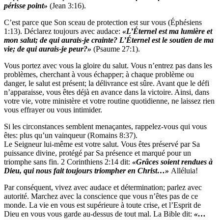
périsse
point»
(Jean 3:16).
C’est parce que Son sceau de protection est sur vous (Éphésiens
1:13). Déclarez toujours avec audace:
«L’Éternel
est ma lumière et
mon salut; de qui aurais-je crainte? L’Éternel est le soutien de ma
vie; de qui aurais-je peur?»
(Psaume 27:1).
Vous portez avec vous la gloire du salut. Vous n’entrez pas dans les
problèmes, cherchant à vous échapper; à chaque problème ou
danger, le salut est présent; la délivrance est sûre. Avant que le défi
n’apparaisse, vous êtes déjà en avance dans la victoire. Ainsi, dans
votre vie, votre ministère et votre routine quotidienne, ne laissez rien
vous effrayer ou vous intimider.
Si les circonstances semblent menaçantes, rappelez-vous qui vous
êtes: plus qu’un vainqueur (Romains 8:37).
Le Seigneur lui-même est votre salut. Vous êtes préservé par Sa
puissance divine, protégé par Sa présence et marqué pour un
triomphe sans fin. 2 Corinthiens 2:14 dit:
«Grâces
soient rendues à
Dieu, qui nous fait toujours triompher en
Christ…»
Alléluia!
Par conséquent, vivez avec audace et détermination; parlez avec
autorité. Marchez avec la conscience que vous n’êtes pas de ce
monde. La vie en vous est supérieure à toute crise, et l’Esprit de
Dieu en vous vous garde au-dessus de tout mal. La Bible dit:
«…