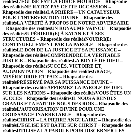
réalités
L’ÉGLISE EST LA FORCE MOTRICE – Rhapsodie
des réalités
NE RATEZ PAS CETTE OCCASSION –
Rhapsodie des réalités
LA PRIÈRE—UN CATALYSEUR
POUR L’INTERVENTION DIVINE – Rhapsodie des
réalités
LA VÉRITÉ À PROPOS DE NOTRE ADVERSAIRE
– Rhapsodie des réalités
UN ROYAUME VAINCU – Rhapsodie
des réalités
SUPÉRIEUR(E) À SATAN ET À SES
STRUCTURES – Rhapsodie des réalités
NOURRI(E)
CONTINUELLEMENT PAR LA PAROLE – Rhapsodie des
réalités
LE DON DE LA JUSTICE ET SA PUISSANCE –
Rhapsodie des réalités
COMPRENDRE LA VÉRITABLE
JUSTICE – Rhapsodie des réalités
LA BONTÉ DE DIEU –
Rhapsodie des réalités
SUCCÈS, VICTOIRE ET
AUGMENTATION – Rhapsodie des réalités
GRÂCE,
MISÉRICORDE ET PAIX – Rhapsodie des
réalités
PRÉSERVÉ PAR SA PUISSANCE DIVINE –
Rhapsodie des réalités
AFFIRMEZ LA PAROLE DE DIEU
SUR LES NATIONS – Rhapsodie des réalités
VOUS ÊTES UN
SUCCÈS – Rhapsodie des réalités
IL NOUS A RENDUS
GRANDS ET A FAIT DE NOUS DES ROIS – Rhapsodie des
réalités
L’AUTORISATION DIVINE POUR UNE
CROISSANCE INARRÊTABLE – Rhapsodie des
réalités
CHRIST – LA PIERRE ANGULAIRE – Rhapsodie des
réalités
L’ÉGLISE EST BÂTIE SUR CHRIST – Rhapsodie des
réalités
UTILISEZ LA PAROLE POUR DISCERNER LES