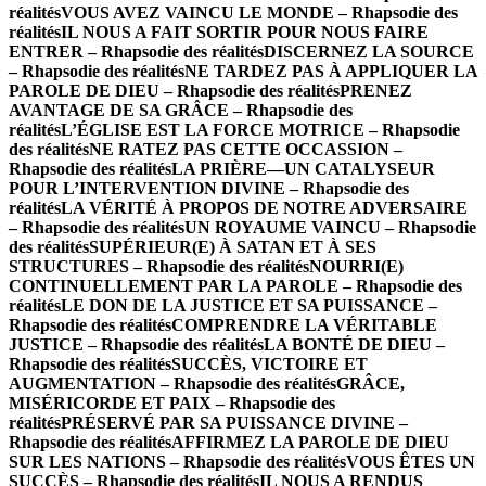
réalités
VOUS AVEZ VAINCU LE MONDE – Rhapsodie des
réalités
IL NOUS A FAIT SORTIR POUR NOUS FAIRE
ENTRER – Rhapsodie des réalités
DISCERNEZ LA SOURCE
– Rhapsodie des réalités
NE TARDEZ PAS À APPLIQUER LA
PAROLE DE DIEU – Rhapsodie des réalités
PRENEZ
AVANTAGE DE SA GRÂCE – Rhapsodie des
réalités
L’ÉGLISE EST LA FORCE MOTRICE – Rhapsodie
des réalités
NE RATEZ PAS CETTE OCCASSION –
Rhapsodie des réalités
LA PRIÈRE—UN CATALYSEUR
POUR L’INTERVENTION DIVINE – Rhapsodie des
réalités
LA VÉRITÉ À PROPOS DE NOTRE ADVERSAIRE
– Rhapsodie des réalités
UN ROYAUME VAINCU – Rhapsodie
des réalités
SUPÉRIEUR(E) À SATAN ET À SES
STRUCTURES – Rhapsodie des réalités
NOURRI(E)
CONTINUELLEMENT PAR LA PAROLE – Rhapsodie des
réalités
LE DON DE LA JUSTICE ET SA PUISSANCE –
Rhapsodie des réalités
COMPRENDRE LA VÉRITABLE
JUSTICE – Rhapsodie des réalités
LA BONTÉ DE DIEU –
Rhapsodie des réalités
SUCCÈS, VICTOIRE ET
AUGMENTATION – Rhapsodie des réalités
GRÂCE,
MISÉRICORDE ET PAIX – Rhapsodie des
réalités
PRÉSERVÉ PAR SA PUISSANCE DIVINE –
Rhapsodie des réalités
AFFIRMEZ LA PAROLE DE DIEU
SUR LES NATIONS – Rhapsodie des réalités
VOUS ÊTES UN
SUCCÈS – Rhapsodie des réalités
IL NOUS A RENDUS