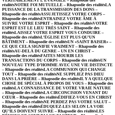
VÉRITABLEMENT L’ÉVANGILE – Rhapsodie des
réalités
NOTRE FOI MUTUELLE – Rhapsodie des réalités
LA
PUISSANCE DE LA TRANSMISSION DES DONS –
Rhapsodie des réalités
ASSUJETISSEZ VOTRE CORPS –
Rhapsodie des réalités
ENTRAINEZ VOTRE ÂME À
SUIVRE VOTRE ESPRIT – Rhapsodie des réalités
VOTRE
ESPRIT EST LE LIEU TRÈS SAINT – Rhapsodie des
réalités
LAISSEZ VOTRE ESPRIT VOUS CONDUIRE –
Rhapsodie des réalités
L’ÉGLISE EST PLUS QU’UN
BÂTIMENT – Rhapsodie des réalités
UN «SAINT BAISER» –
CE QUE CELA SIGNIFIE VRAIMENT – Rhapsodie des
réalités
AU-DELÀ DU GENRE – UN EN CHRIST –
Rhapsodie des réalités
FAITES MOURIR LES
TRANSACTIONS DU CORPS – Rhapsodie des réalités
UN
NOUVEAU TYPE D’HOMME AVEC UNE VIE DISTINCTE
– Rhapsodie des réalités
LA COMMUNION QUI CHANGE
TOUT – Rhapsodie des réalités
NE SUPPLIEZ PAS DIEU
DANS LA PRIÈRE – Rhapsodie des réalités
IL Y A QUELQUE
CHOSE DE SPÉCIAL À PROPOS DE VOUS – Rhapsodie des
réalités
LA CONNAISSANCE DE VOTRE VRAIE NATURE
– Rhapsodie des réalités
LA CIRCONCISION VENANT DU
CŒUR – Rhapsodie des réalités
ÉDIFIEZ-VOUS EN CHRIST
– Rhapsodie des réalités
NE PERDEZ PAS VOTRE SALUT –
Rhapsodie des réalités
ÉDUQUEZ-LES SELON LA VOIE
QU’ILS DOIVENT SUIVRE – Rhapsodie des réalités
LES