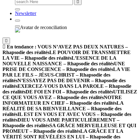
Newsletter
En tendance :
VOUS N’AVEZ PAS DEUX NATURES –
Rhapsodie des réalités
LE POUVOIR DE TRANSMETTRE
LA VIE – Rhapsodie des réalités
L’ESSENCE DE LA
NOUVELLE NAISSANCE – Rhapsodie des réalités
UNE
PRISE DE CONSCIENCE – Rhapsodie des réalités
LA VIE
PAR LE FILS – JÉSUS-CHRIST – Rhapsodie des
réalités
N’ESSAYEZ PAS DE DEVENIR – Rhapsodie des
réalités
EXERCEZ-VOUS DANS LA PAROLE – Rhapsodie
des réalités
DE FOI EN FOI – Rhapsodie des réalités
UTILISEZ
CE QUE VOUS AVEZ – Rhapsodie des réalités
NOTRE
INFORMATEUR EN CHEF – Rhapsodie des réalités
LA
RÉALITÉ DE SA BIENVEILLANCE – Rhapsodie des
réalités
IL EST EN VOUS ET AVEC VOUS – Rhapsodie des
réalités
DIEU VOUS AIME PARTICULIÈREMENT –
Rhapsodie des réalités
SA GRÂCE MERVEILLEUSE ET QUI
PROMEUT – Rhapsodie des réalités
LA GRÂCE ET LA
VÉRITÉ SONT RÉVÉLÉES EN LUI – Rhapsodie des