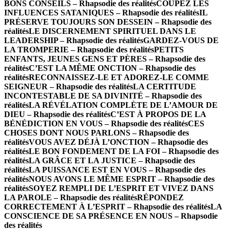
BONS CONSEILS – Rhapsodie des réalités
COUPEZ LES
INFLUENCES SATANIQUES – Rhapsodie des réalités
IL
PRÉSERVE TOUJOURS SON DESSEIN – Rhapsodie des
réalités
LE DISCERNEMENT SPIRITUEL DANS LE
LEADERSHIP – Rhapsodie des réalités
GARDEZ-VOUS DE
LA TROMPERIE – Rhapsodie des réalités
PETITS
ENFANTS, JEUNES GENS ET PÈRES – Rhapsodie des
réalités
C’EST LA MÊME ONCTION – Rhapsodie des
réalités
RECONNAISSEZ-LE ET ADOREZ-LE COMME
SEIGNEUR – Rhapsodie des réalités
LA CERTITUDE
INCONTESTABLE DE SA DIVINITÉ – Rhapsodie des
réalités
LA RÉVÉLATION COMPLÈTE DE L’AMOUR DE
DIEU – Rhapsodie des réalités
C’EST À PROPOS DE LA
BÉNÉDICTION EN VOUS – Rhapsodie des réalités
CES
CHOSES DONT NOUS PARLONS – Rhapsodie des
réalités
VOUS AVEZ DÉJÀ L’ONCTION – Rhapsodie des
réalités
LE BON FONDEMENT DE LA FOI – Rhapsodie des
réalités
LA GRÂCE ET LA JUSTICE – Rhapsodie des
réalités
LA PUISSANCE EST EN VOUS – Rhapsodie des
réalités
NOUS AVONS LE MÊME ESPRIT – Rhapsodie des
réalités
SOYEZ REMPLI DE L’ESPRIT ET VIVEZ DANS
LA PAROLE – Rhapsodie des réalités
RÉPONDEZ
CORRECTEMENT À L’ESPRIT – Rhapsodie des réalités
LA
CONSCIENCE DE SA PRÉSENCE EN NOUS – Rhapsodie
des réalités