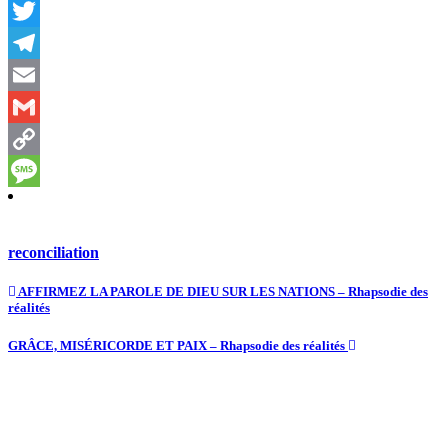
Messenger
Twitter
Telegram
Email
Gmail
Copy
Link
Message
reconciliation
AFFIRMEZ LA PAROLE DE DIEU SUR LES NATIONS – Rhapsodie des
réalités
GRÂCE, MISÉRICORDE ET PAIX – Rhapsodie des réalités