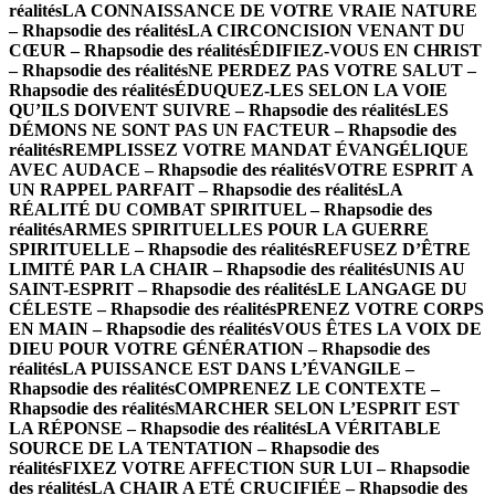
réalités
LA CONNAISSANCE DE VOTRE VRAIE NATURE
– Rhapsodie des réalités
LA CIRCONCISION VENANT DU
CŒUR – Rhapsodie des réalités
ÉDIFIEZ-VOUS EN CHRIST
– Rhapsodie des réalités
NE PERDEZ PAS VOTRE SALUT –
Rhapsodie des réalités
ÉDUQUEZ-LES SELON LA VOIE
QU’ILS DOIVENT SUIVRE – Rhapsodie des réalités
LES
DÉMONS NE SONT PAS UN FACTEUR – Rhapsodie des
réalités
REMPLISSEZ VOTRE MANDAT ÉVANGÉLIQUE
AVEC AUDACE – Rhapsodie des réalités
VOTRE ESPRIT A
UN RAPPEL PARFAIT – Rhapsodie des réalités
LA
RÉALITÉ DU COMBAT SPIRITUEL – Rhapsodie des
réalités
ARMES SPIRITUELLES POUR LA GUERRE
SPIRITUELLE – Rhapsodie des réalités
REFUSEZ D’ÊTRE
LIMITÉ PAR LA CHAIR – Rhapsodie des réalités
UNIS AU
SAINT-ESPRIT – Rhapsodie des réalités
LE LANGAGE DU
CÉLESTE – Rhapsodie des réalités
PRENEZ VOTRE CORPS
EN MAIN – Rhapsodie des réalités
VOUS ÊTES LA VOIX DE
DIEU POUR VOTRE GÉNÉRATION – Rhapsodie des
réalités
LA PUISSANCE EST DANS L’ÉVANGILE –
Rhapsodie des réalités
COMPRENEZ LE CONTEXTE –
Rhapsodie des réalités
MARCHER SELON L’ESPRIT EST
LA RÉPONSE – Rhapsodie des réalités
LA VÉRITABLE
SOURCE DE LA TENTATION – Rhapsodie des
réalités
FIXEZ VOTRE AFFECTION SUR LUI – Rhapsodie
des réalités
LA CHAIR A ETÉ CRUCIFIÉE – Rhapsodie des