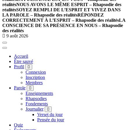
réalités
NOUS AVONS LE MÊME ESPRIT – Rhapsodie des
réalités
SOYEZ REMPLI DE L’ESPRIT ET VIVEZ DANS
LA PAROLE – Rhapsodie des réalités
RÉPONDEZ
CORRECTEMENT À L’ESPRIT – Rhapsodie des réalités
LA
CONSCIENCE DE SA PRÉSENCE EN NOUS – Rhapsodie
des réalités
9 août 2026
Accueil
Être sauvé
Profil
Connexion
Inscription
Membres
Parole
Enseignements
Rhapsodies
Fondements
Journalier
Verset du jour
Pensée du jour
Quiz