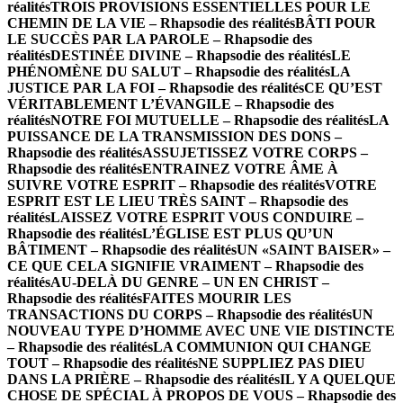
réalités
TROIS PROVISIONS ESSENTIELLES POUR LE
CHEMIN DE LA VIE – Rhapsodie des réalités
BÂTI POUR
LE SUCCÈS PAR LA PAROLE – Rhapsodie des
réalités
DESTINÉE DIVINE – Rhapsodie des réalités
LE
PHÉNOMÈNE DU SALUT – Rhapsodie des réalités
LA
JUSTICE PAR LA FOI – Rhapsodie des réalités
CE QU’EST
VÉRITABLEMENT L’ÉVANGILE – Rhapsodie des
réalités
NOTRE FOI MUTUELLE – Rhapsodie des réalités
LA
PUISSANCE DE LA TRANSMISSION DES DONS –
Rhapsodie des réalités
ASSUJETISSEZ VOTRE CORPS –
Rhapsodie des réalités
ENTRAINEZ VOTRE ÂME À
SUIVRE VOTRE ESPRIT – Rhapsodie des réalités
VOTRE
ESPRIT EST LE LIEU TRÈS SAINT – Rhapsodie des
réalités
LAISSEZ VOTRE ESPRIT VOUS CONDUIRE –
Rhapsodie des réalités
L’ÉGLISE EST PLUS QU’UN
BÂTIMENT – Rhapsodie des réalités
UN «SAINT BAISER» –
CE QUE CELA SIGNIFIE VRAIMENT – Rhapsodie des
réalités
AU-DELÀ DU GENRE – UN EN CHRIST –
Rhapsodie des réalités
FAITES MOURIR LES
TRANSACTIONS DU CORPS – Rhapsodie des réalités
UN
NOUVEAU TYPE D’HOMME AVEC UNE VIE DISTINCTE
– Rhapsodie des réalités
LA COMMUNION QUI CHANGE
TOUT – Rhapsodie des réalités
NE SUPPLIEZ PAS DIEU
DANS LA PRIÈRE – Rhapsodie des réalités
IL Y A QUELQUE
CHOSE DE SPÉCIAL À PROPOS DE VOUS – Rhapsodie des