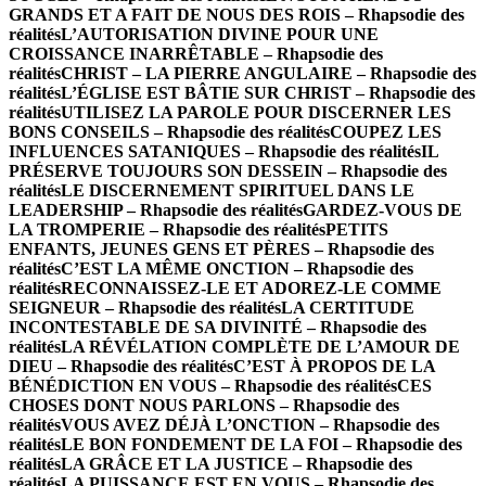
GRANDS ET A FAIT DE NOUS DES ROIS – Rhapsodie des
réalités
L’AUTORISATION DIVINE POUR UNE
CROISSANCE INARRÊTABLE – Rhapsodie des
réalités
CHRIST – LA PIERRE ANGULAIRE – Rhapsodie des
réalités
L’ÉGLISE EST BÂTIE SUR CHRIST – Rhapsodie des
réalités
UTILISEZ LA PAROLE POUR DISCERNER LES
BONS CONSEILS – Rhapsodie des réalités
COUPEZ LES
INFLUENCES SATANIQUES – Rhapsodie des réalités
IL
PRÉSERVE TOUJOURS SON DESSEIN – Rhapsodie des
réalités
LE DISCERNEMENT SPIRITUEL DANS LE
LEADERSHIP – Rhapsodie des réalités
GARDEZ-VOUS DE
LA TROMPERIE – Rhapsodie des réalités
PETITS
ENFANTS, JEUNES GENS ET PÈRES – Rhapsodie des
réalités
C’EST LA MÊME ONCTION – Rhapsodie des
réalités
RECONNAISSEZ-LE ET ADOREZ-LE COMME
SEIGNEUR – Rhapsodie des réalités
LA CERTITUDE
INCONTESTABLE DE SA DIVINITÉ – Rhapsodie des
réalités
LA RÉVÉLATION COMPLÈTE DE L’AMOUR DE
DIEU – Rhapsodie des réalités
C’EST À PROPOS DE LA
BÉNÉDICTION EN VOUS – Rhapsodie des réalités
CES
CHOSES DONT NOUS PARLONS – Rhapsodie des
réalités
VOUS AVEZ DÉJÀ L’ONCTION – Rhapsodie des
réalités
LE BON FONDEMENT DE LA FOI – Rhapsodie des
réalités
LA GRÂCE ET LA JUSTICE – Rhapsodie des
réalités
LA PUISSANCE EST EN VOUS – Rhapsodie des