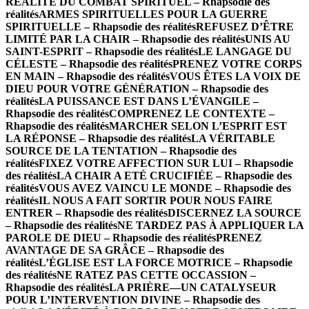
RÉALITÉ DU COMBAT SPIRITUEL – Rhapsodie des
réalités
ARMES SPIRITUELLES POUR LA GUERRE
SPIRITUELLE – Rhapsodie des réalités
REFUSEZ D’ÊTRE
LIMITÉ PAR LA CHAIR – Rhapsodie des réalités
UNIS AU
SAINT-ESPRIT – Rhapsodie des réalités
LE LANGAGE DU
CÉLESTE – Rhapsodie des réalités
PRENEZ VOTRE CORPS
EN MAIN – Rhapsodie des réalités
VOUS ÊTES LA VOIX DE
DIEU POUR VOTRE GÉNÉRATION – Rhapsodie des
réalités
LA PUISSANCE EST DANS L’ÉVANGILE –
Rhapsodie des réalités
COMPRENEZ LE CONTEXTE –
Rhapsodie des réalités
MARCHER SELON L’ESPRIT EST
LA RÉPONSE – Rhapsodie des réalités
LA VÉRITABLE
SOURCE DE LA TENTATION – Rhapsodie des
réalités
FIXEZ VOTRE AFFECTION SUR LUI – Rhapsodie
des réalités
LA CHAIR A ETÉ CRUCIFIÉE – Rhapsodie des
réalités
VOUS AVEZ VAINCU LE MONDE – Rhapsodie des
réalités
IL NOUS A FAIT SORTIR POUR NOUS FAIRE
ENTRER – Rhapsodie des réalités
DISCERNEZ LA SOURCE
– Rhapsodie des réalités
NE TARDEZ PAS À APPLIQUER LA
PAROLE DE DIEU – Rhapsodie des réalités
PRENEZ
AVANTAGE DE SA GRÂCE – Rhapsodie des
réalités
L’ÉGLISE EST LA FORCE MOTRICE – Rhapsodie
des réalités
NE RATEZ PAS CETTE OCCASSION –
Rhapsodie des réalités
LA PRIÈRE—UN CATALYSEUR
POUR L’INTERVENTION DIVINE – Rhapsodie des