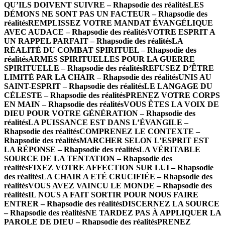
QU’ILS DOIVENT SUIVRE – Rhapsodie des réalités
LES
DÉMONS NE SONT PAS UN FACTEUR – Rhapsodie des
réalités
REMPLISSEZ VOTRE MANDAT ÉVANGÉLIQUE
AVEC AUDACE – Rhapsodie des réalités
VOTRE ESPRIT A
UN RAPPEL PARFAIT – Rhapsodie des réalités
LA
RÉALITÉ DU COMBAT SPIRITUEL – Rhapsodie des
réalités
ARMES SPIRITUELLES POUR LA GUERRE
SPIRITUELLE – Rhapsodie des réalités
REFUSEZ D’ÊTRE
LIMITÉ PAR LA CHAIR – Rhapsodie des réalités
UNIS AU
SAINT-ESPRIT – Rhapsodie des réalités
LE LANGAGE DU
CÉLESTE – Rhapsodie des réalités
PRENEZ VOTRE CORPS
EN MAIN – Rhapsodie des réalités
VOUS ÊTES LA VOIX DE
DIEU POUR VOTRE GÉNÉRATION – Rhapsodie des
réalités
LA PUISSANCE EST DANS L’ÉVANGILE –
Rhapsodie des réalités
COMPRENEZ LE CONTEXTE –
Rhapsodie des réalités
MARCHER SELON L’ESPRIT EST
LA RÉPONSE – Rhapsodie des réalités
LA VÉRITABLE
SOURCE DE LA TENTATION – Rhapsodie des
réalités
FIXEZ VOTRE AFFECTION SUR LUI – Rhapsodie
des réalités
LA CHAIR A ETÉ CRUCIFIÉE – Rhapsodie des
réalités
VOUS AVEZ VAINCU LE MONDE – Rhapsodie des
réalités
IL NOUS A FAIT SORTIR POUR NOUS FAIRE
ENTRER – Rhapsodie des réalités
DISCERNEZ LA SOURCE
– Rhapsodie des réalités
NE TARDEZ PAS À APPLIQUER LA
PAROLE DE DIEU – Rhapsodie des réalités
PRENEZ