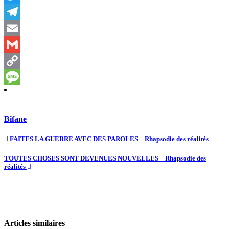
Twitter
Telegram
Email
Gmail
Copy
Link
Message
Bifane
FAITES LA GUERRE AVEC DES PAROLES – Rhapsodie des réalités
TOUTES CHOSES SONT DEVENUES NOUVELLES – Rhapsodie des
réalités
Articles similaires