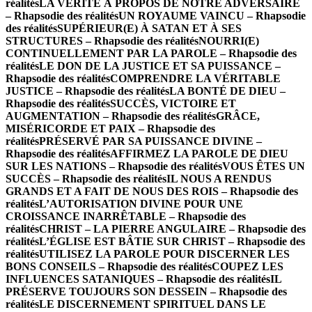
réalités
LA VÉRITÉ À PROPOS DE NOTRE ADVERSAIRE
– Rhapsodie des réalités
UN ROYAUME VAINCU – Rhapsodie
des réalités
SUPÉRIEUR(E) À SATAN ET À SES
STRUCTURES – Rhapsodie des réalités
NOURRI(E)
CONTINUELLEMENT PAR LA PAROLE – Rhapsodie des
réalités
LE DON DE LA JUSTICE ET SA PUISSANCE –
Rhapsodie des réalités
COMPRENDRE LA VÉRITABLE
JUSTICE – Rhapsodie des réalités
LA BONTÉ DE DIEU –
Rhapsodie des réalités
SUCCÈS, VICTOIRE ET
AUGMENTATION – Rhapsodie des réalités
GRÂCE,
MISÉRICORDE ET PAIX – Rhapsodie des
réalités
PRÉSERVÉ PAR SA PUISSANCE DIVINE –
Rhapsodie des réalités
AFFIRMEZ LA PAROLE DE DIEU
SUR LES NATIONS – Rhapsodie des réalités
VOUS ÊTES UN
SUCCÈS – Rhapsodie des réalités
IL NOUS A RENDUS
GRANDS ET A FAIT DE NOUS DES ROIS – Rhapsodie des
réalités
L’AUTORISATION DIVINE POUR UNE
CROISSANCE INARRÊTABLE – Rhapsodie des
réalités
CHRIST – LA PIERRE ANGULAIRE – Rhapsodie des
réalités
L’ÉGLISE EST BÂTIE SUR CHRIST – Rhapsodie des
réalités
UTILISEZ LA PAROLE POUR DISCERNER LES
BONS CONSEILS – Rhapsodie des réalités
COUPEZ LES
INFLUENCES SATANIQUES – Rhapsodie des réalités
IL
PRÉSERVE TOUJOURS SON DESSEIN – Rhapsodie des
réalités
LE DISCERNEMENT SPIRITUEL DANS LE