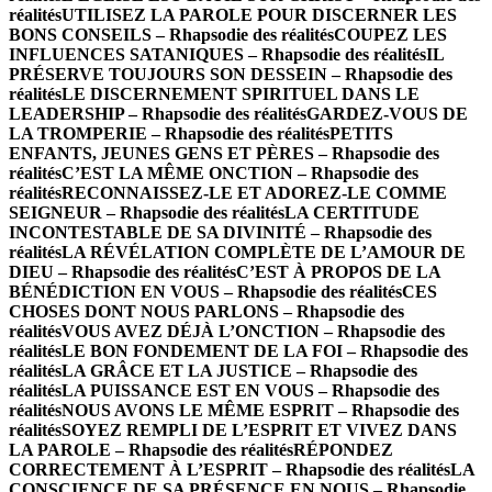
réalités
UTILISEZ LA PAROLE POUR DISCERNER LES
BONS CONSEILS – Rhapsodie des réalités
COUPEZ LES
INFLUENCES SATANIQUES – Rhapsodie des réalités
IL
PRÉSERVE TOUJOURS SON DESSEIN – Rhapsodie des
réalités
LE DISCERNEMENT SPIRITUEL DANS LE
LEADERSHIP – Rhapsodie des réalités
GARDEZ-VOUS DE
LA TROMPERIE – Rhapsodie des réalités
PETITS
ENFANTS, JEUNES GENS ET PÈRES – Rhapsodie des
réalités
C’EST LA MÊME ONCTION – Rhapsodie des
réalités
RECONNAISSEZ-LE ET ADOREZ-LE COMME
SEIGNEUR – Rhapsodie des réalités
LA CERTITUDE
INCONTESTABLE DE SA DIVINITÉ – Rhapsodie des
réalités
LA RÉVÉLATION COMPLÈTE DE L’AMOUR DE
DIEU – Rhapsodie des réalités
C’EST À PROPOS DE LA
BÉNÉDICTION EN VOUS – Rhapsodie des réalités
CES
CHOSES DONT NOUS PARLONS – Rhapsodie des
réalités
VOUS AVEZ DÉJÀ L’ONCTION – Rhapsodie des
réalités
LE BON FONDEMENT DE LA FOI – Rhapsodie des
réalités
LA GRÂCE ET LA JUSTICE – Rhapsodie des
réalités
LA PUISSANCE EST EN VOUS – Rhapsodie des
réalités
NOUS AVONS LE MÊME ESPRIT – Rhapsodie des
réalités
SOYEZ REMPLI DE L’ESPRIT ET VIVEZ DANS
LA PAROLE – Rhapsodie des réalités
RÉPONDEZ
CORRECTEMENT À L’ESPRIT – Rhapsodie des réalités
LA
CONSCIENCE DE SA PRÉSENCE EN NOUS – Rhapsodie