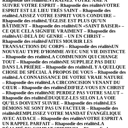
Rhapsodie des réalités
ENTRAINEZ VOTRE ÂME À
SUIVRE VOTRE ESPRIT – Rhapsodie des réalités
VOTRE
ESPRIT EST LE LIEU TRÈS SAINT – Rhapsodie des
réalités
LAISSEZ VOTRE ESPRIT VOUS CONDUIRE –
Rhapsodie des réalités
L’ÉGLISE EST PLUS QU’UN
BÂTIMENT – Rhapsodie des réalités
UN «SAINT BAISER» –
CE QUE CELA SIGNIFIE VRAIMENT – Rhapsodie des
réalités
AU-DELÀ DU GENRE – UN EN CHRIST –
Rhapsodie des réalités
FAITES MOURIR LES
TRANSACTIONS DU CORPS – Rhapsodie des réalités
UN
NOUVEAU TYPE D’HOMME AVEC UNE VIE DISTINCTE
– Rhapsodie des réalités
LA COMMUNION QUI CHANGE
TOUT – Rhapsodie des réalités
NE SUPPLIEZ PAS DIEU
DANS LA PRIÈRE – Rhapsodie des réalités
IL Y A QUELQUE
CHOSE DE SPÉCIAL À PROPOS DE VOUS – Rhapsodie des
réalités
LA CONNAISSANCE DE VOTRE VRAIE NATURE
– Rhapsodie des réalités
LA CIRCONCISION VENANT DU
CŒUR – Rhapsodie des réalités
ÉDIFIEZ-VOUS EN CHRIST
– Rhapsodie des réalités
NE PERDEZ PAS VOTRE SALUT –
Rhapsodie des réalités
ÉDUQUEZ-LES SELON LA VOIE
QU’ILS DOIVENT SUIVRE – Rhapsodie des réalités
LES
DÉMONS NE SONT PAS UN FACTEUR – Rhapsodie des
réalités
REMPLISSEZ VOTRE MANDAT ÉVANGÉLIQUE
AVEC AUDACE – Rhapsodie des réalités
VOTRE ESPRIT A
UN RAPPEL PARFAIT – Rhapsodie des réalités
LA