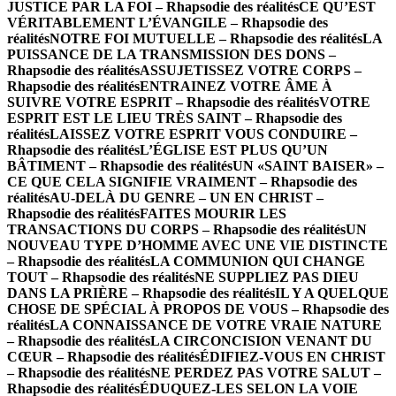
JUSTICE PAR LA FOI – Rhapsodie des réalités
CE QU’EST
VÉRITABLEMENT L’ÉVANGILE – Rhapsodie des
réalités
NOTRE FOI MUTUELLE – Rhapsodie des réalités
LA
PUISSANCE DE LA TRANSMISSION DES DONS –
Rhapsodie des réalités
ASSUJETISSEZ VOTRE CORPS –
Rhapsodie des réalités
ENTRAINEZ VOTRE ÂME À
SUIVRE VOTRE ESPRIT – Rhapsodie des réalités
VOTRE
ESPRIT EST LE LIEU TRÈS SAINT – Rhapsodie des
réalités
LAISSEZ VOTRE ESPRIT VOUS CONDUIRE –
Rhapsodie des réalités
L’ÉGLISE EST PLUS QU’UN
BÂTIMENT – Rhapsodie des réalités
UN «SAINT BAISER» –
CE QUE CELA SIGNIFIE VRAIMENT – Rhapsodie des
réalités
AU-DELÀ DU GENRE – UN EN CHRIST –
Rhapsodie des réalités
FAITES MOURIR LES
TRANSACTIONS DU CORPS – Rhapsodie des réalités
UN
NOUVEAU TYPE D’HOMME AVEC UNE VIE DISTINCTE
– Rhapsodie des réalités
LA COMMUNION QUI CHANGE
TOUT – Rhapsodie des réalités
NE SUPPLIEZ PAS DIEU
DANS LA PRIÈRE – Rhapsodie des réalités
IL Y A QUELQUE
CHOSE DE SPÉCIAL À PROPOS DE VOUS – Rhapsodie des
réalités
LA CONNAISSANCE DE VOTRE VRAIE NATURE
– Rhapsodie des réalités
LA CIRCONCISION VENANT DU
CŒUR – Rhapsodie des réalités
ÉDIFIEZ-VOUS EN CHRIST
– Rhapsodie des réalités
NE PERDEZ PAS VOTRE SALUT –
Rhapsodie des réalités
ÉDUQUEZ-LES SELON LA VOIE