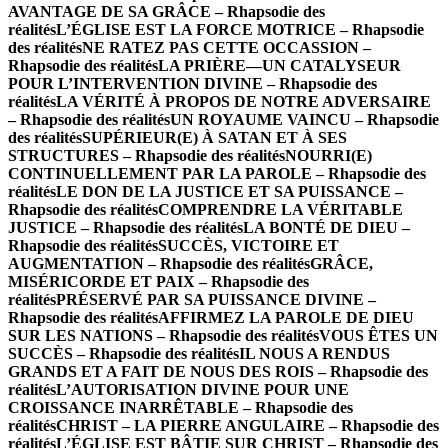
AVANTAGE DE SA GRÂCE – Rhapsodie des
réalités
L’ÉGLISE EST LA FORCE MOTRICE – Rhapsodie
des réalités
NE RATEZ PAS CETTE OCCASSION –
Rhapsodie des réalités
LA PRIÈRE—UN CATALYSEUR
POUR L’INTERVENTION DIVINE – Rhapsodie des
réalités
LA VÉRITÉ À PROPOS DE NOTRE ADVERSAIRE
– Rhapsodie des réalités
UN ROYAUME VAINCU – Rhapsodie
des réalités
SUPÉRIEUR(E) À SATAN ET À SES
STRUCTURES – Rhapsodie des réalités
NOURRI(E)
CONTINUELLEMENT PAR LA PAROLE – Rhapsodie des
réalités
LE DON DE LA JUSTICE ET SA PUISSANCE –
Rhapsodie des réalités
COMPRENDRE LA VÉRITABLE
JUSTICE – Rhapsodie des réalités
LA BONTÉ DE DIEU –
Rhapsodie des réalités
SUCCÈS, VICTOIRE ET
AUGMENTATION – Rhapsodie des réalités
GRÂCE,
MISÉRICORDE ET PAIX – Rhapsodie des
réalités
PRÉSERVÉ PAR SA PUISSANCE DIVINE –
Rhapsodie des réalités
AFFIRMEZ LA PAROLE DE DIEU
SUR LES NATIONS – Rhapsodie des réalités
VOUS ÊTES UN
SUCCÈS – Rhapsodie des réalités
IL NOUS A RENDUS
GRANDS ET A FAIT DE NOUS DES ROIS – Rhapsodie des
réalités
L’AUTORISATION DIVINE POUR UNE
CROISSANCE INARRÊTABLE – Rhapsodie des
réalités
CHRIST – LA PIERRE ANGULAIRE – Rhapsodie des
réalités
L’ÉGLISE EST BÂTIE SUR CHRIST – Rhapsodie des