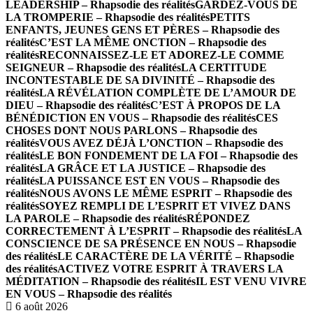
LEADERSHIP – Rhapsodie des réalités
GARDEZ-VOUS DE
LA TROMPERIE – Rhapsodie des réalités
PETITS
ENFANTS, JEUNES GENS ET PÈRES – Rhapsodie des
réalités
C’EST LA MÊME ONCTION – Rhapsodie des
réalités
RECONNAISSEZ-LE ET ADOREZ-LE COMME
SEIGNEUR – Rhapsodie des réalités
LA CERTITUDE
INCONTESTABLE DE SA DIVINITÉ – Rhapsodie des
réalités
LA RÉVÉLATION COMPLÈTE DE L’AMOUR DE
DIEU – Rhapsodie des réalités
C’EST À PROPOS DE LA
BÉNÉDICTION EN VOUS – Rhapsodie des réalités
CES
CHOSES DONT NOUS PARLONS – Rhapsodie des
réalités
VOUS AVEZ DÉJÀ L’ONCTION – Rhapsodie des
réalités
LE BON FONDEMENT DE LA FOI – Rhapsodie des
réalités
LA GRÂCE ET LA JUSTICE – Rhapsodie des
réalités
LA PUISSANCE EST EN VOUS – Rhapsodie des
réalités
NOUS AVONS LE MÊME ESPRIT – Rhapsodie des
réalités
SOYEZ REMPLI DE L’ESPRIT ET VIVEZ DANS
LA PAROLE – Rhapsodie des réalités
RÉPONDEZ
CORRECTEMENT À L’ESPRIT – Rhapsodie des réalités
LA
CONSCIENCE DE SA PRÉSENCE EN NOUS – Rhapsodie
des réalités
LE CARACTÈRE DE LA VÉRITÉ – Rhapsodie
des réalités
ACTIVEZ VOTRE ESPRIT À TRAVERS LA
MÉDITATION – Rhapsodie des réalités
IL EST VENU VIVRE
EN VOUS – Rhapsodie des réalités
6 août 2026