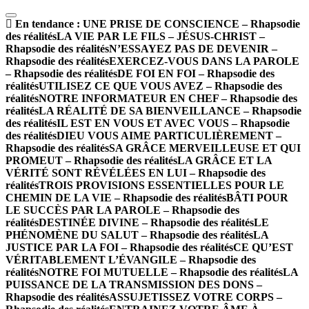
En tendance :
UNE PRISE DE CONSCIENCE – Rhapsodie
des réalités
LA VIE PAR LE FILS – JÉSUS-CHRIST –
Rhapsodie des réalités
N’ESSAYEZ PAS DE DEVENIR –
Rhapsodie des réalités
EXERCEZ-VOUS DANS LA PAROLE
– Rhapsodie des réalités
DE FOI EN FOI – Rhapsodie des
réalités
UTILISEZ CE QUE VOUS AVEZ – Rhapsodie des
réalités
NOTRE INFORMATEUR EN CHEF – Rhapsodie des
réalités
LA RÉALITÉ DE SA BIENVEILLANCE – Rhapsodie
des réalités
IL EST EN VOUS ET AVEC VOUS – Rhapsodie
des réalités
DIEU VOUS AIME PARTICULIÈREMENT –
Rhapsodie des réalités
SA GRÂCE MERVEILLEUSE ET QUI
PROMEUT – Rhapsodie des réalités
LA GRÂCE ET LA
VÉRITÉ SONT RÉVÉLÉES EN LUI – Rhapsodie des
réalités
TROIS PROVISIONS ESSENTIELLES POUR LE
CHEMIN DE LA VIE – Rhapsodie des réalités
BÂTI POUR
LE SUCCÈS PAR LA PAROLE – Rhapsodie des
réalités
DESTINÉE DIVINE – Rhapsodie des réalités
LE
PHÉNOMÈNE DU SALUT – Rhapsodie des réalités
LA
JUSTICE PAR LA FOI – Rhapsodie des réalités
CE QU’EST
VÉRITABLEMENT L’ÉVANGILE – Rhapsodie des
réalités
NOTRE FOI MUTUELLE – Rhapsodie des réalités
LA
PUISSANCE DE LA TRANSMISSION DES DONS –
Rhapsodie des réalités
ASSUJETISSEZ VOTRE CORPS –