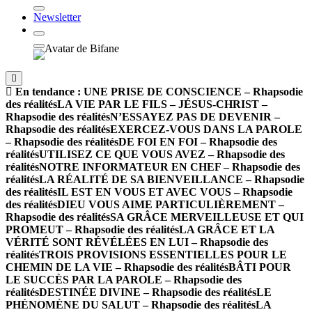
Newsletter
En tendance :
UNE PRISE DE CONSCIENCE – Rhapsodie
des réalités
LA VIE PAR LE FILS – JÉSUS-CHRIST –
Rhapsodie des réalités
N’ESSAYEZ PAS DE DEVENIR –
Rhapsodie des réalités
EXERCEZ-VOUS DANS LA PAROLE
– Rhapsodie des réalités
DE FOI EN FOI – Rhapsodie des
réalités
UTILISEZ CE QUE VOUS AVEZ – Rhapsodie des
réalités
NOTRE INFORMATEUR EN CHEF – Rhapsodie des
réalités
LA RÉALITÉ DE SA BIENVEILLANCE – Rhapsodie
des réalités
IL EST EN VOUS ET AVEC VOUS – Rhapsodie
des réalités
DIEU VOUS AIME PARTICULIÈREMENT –
Rhapsodie des réalités
SA GRÂCE MERVEILLEUSE ET QUI
PROMEUT – Rhapsodie des réalités
LA GRÂCE ET LA
VÉRITÉ SONT RÉVÉLÉES EN LUI – Rhapsodie des
réalités
TROIS PROVISIONS ESSENTIELLES POUR LE
CHEMIN DE LA VIE – Rhapsodie des réalités
BÂTI POUR
LE SUCCÈS PAR LA PAROLE – Rhapsodie des
réalités
DESTINÉE DIVINE – Rhapsodie des réalités
LE
PHÉNOMÈNE DU SALUT – Rhapsodie des réalités
LA