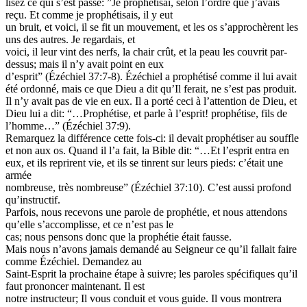
lisez ce qui s’est passé: ”Je prophétisai, selon l’ordre que j’avais
reçu. Et comme je prophétisais, il y eut
un bruit, et voici, il se fit un mouvement, et les os s’approchèrent les
uns des autres. Je regardais, et
voici, il leur vint des nerfs, la chair crût, et la peau les couvrit par-
dessus; mais il n’y avait point en eux
d’esprit” (Ézéchiel 37:7-8). Ézéchiel a prophétisé comme il lui avait
été ordonné, mais ce que Dieu a dit qu’Il ferait, ne s’est pas produit.
Il n’y avait pas de vie en eux. Il a porté ceci à l’attention de Dieu, et
Dieu lui a dit: “…Prophétise, et parle à l’esprit! prophétise, fils de
l’homme…” (Ézéchiel 37:9).
Remarquez la différence cette fois-ci: il devait prophétiser au souffle
et non aux os. Quand il l’a fait, la Bible dit: “…Et l’esprit entra en
eux, et ils reprirent vie, et ils se tinrent sur leurs pieds: c’était une
armée
nombreuse, très nombreuse” (Ézéchiel 37:10). C’est aussi profond
qu’instructif.
Parfois, nous recevons une parole de prophétie, et nous attendons
qu’elle s’accomplisse, et ce n’est pas le
cas; nous pensons donc que la prophétie était fausse.
Mais nous n’avons jamais demandé au Seigneur ce qu’il fallait faire
comme Ézéchiel. Demandez au
Saint-Esprit la prochaine étape à suivre; les paroles spécifiques qu’il
faut prononcer maintenant. Il est
notre instructeur; Il vous conduit et vous guide. Il vous montrera