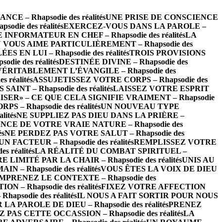
 – Rhapsodie des réalités
UNE PRISE DE CONSCIENCE
die des réalités
EXERCEZ-VOUS DANS LA PAROLE –
INFORMATEUR EN CHEF – Rhapsodie des réalités
LA
 VOUS AIME PARTICULIÈREMENT – Rhapsodie des
EN LUI – Rhapsodie des réalités
TROIS PROVISIONS
ie des réalités
DESTINÉE DIVINE – Rhapsodie des
VÉRITABLEMENT L’ÉVANGILE – Rhapsodie des
réalités
ASSUJETISSEZ VOTRE CORPS – Rhapsodie des
INT – Rhapsodie des réalités
LAISSEZ VOTRE ESPRIT
ISER» – CE QUE CELA SIGNIFIE VRAIMENT – Rhapsodie
– Rhapsodie des réalités
UN NOUVEAU TYPE
ités
NE SUPPLIEZ PAS DIEU DANS LA PRIÈRE –
CE DE VOTRE VRAIE NATURE – Rhapsodie des
és
NE PERDEZ PAS VOTRE SALUT – Rhapsodie des
FACTEUR – Rhapsodie des réalités
REMPLISSEZ VOTRE
 réalités
LA RÉALITÉ DU COMBAT SPIRITUEL –
LIMITÉ PAR LA CHAIR – Rhapsodie des réalités
UNIS AU
 – Rhapsodie des réalités
VOUS ÊTES LA VOIX DE DIEU
MPRENEZ LE CONTEXTE – Rhapsodie des
– Rhapsodie des réalités
FIXEZ VOTRE AFFECTION
psodie des réalités
IL NOUS A FAIT SORTIR POUR NOUS
 PAROLE DE DIEU – Rhapsodie des réalités
PRENEZ
 PAS CETTE OCCASSION – Rhapsodie des réalités
LA