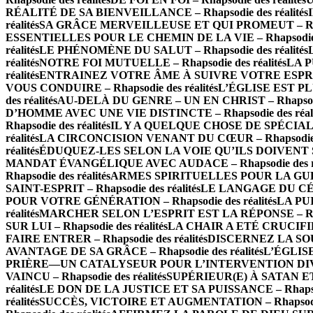
RÉALITÉ DE SA BIENVEILLANCE – Rhapsodie des réalités
réalités
SA GRÂCE MERVEILLEUSE ET QUI PROMEUT – Rhapso
ESSENTIELLES POUR LE CHEMIN DE LA VIE – Rhapsodie de
réalités
LE PHÉNOMÈNE DU SALUT – Rhapsodie des réalités
réalités
NOTRE FOI MUTUELLE – Rhapsodie des réalités
LA P
réalités
ENTRAINEZ VOTRE ÂME À SUIVRE VOTRE ESPRIT – 
VOUS CONDUIRE – Rhapsodie des réalités
L’ÉGLISE EST PLU
des réalités
AU-DELÀ DU GENRE – UN EN CHRIST – Rhapsodie 
D’HOMME AVEC UNE VIE DISTINCTE – Rhapsodie des réali
Rhapsodie des réalités
IL Y A QUELQUE CHOSE DE SPÉCIAL À 
réalités
LA CIRCONCISION VENANT DU CŒUR – Rhapsodie de
réalités
ÉDUQUEZ-LES SELON LA VOIE QU’ILS DOIVENT SUIV
MANDAT ÉVANGÉLIQUE AVEC AUDACE – Rhapsodie des ré
Rhapsodie des réalités
ARMES SPIRITUELLES POUR LA GUERRE
SAINT-ESPRIT – Rhapsodie des réalités
LE LANGAGE DU CÉLES
POUR VOTRE GÉNÉRATION – Rhapsodie des réalités
LA PUI
réalités
MARCHER SELON L’ESPRIT EST LA RÉPONSE – Rhaps
SUR LUI – Rhapsodie des réalités
LA CHAIR A ETÉ CRUCIFIÉE 
FAIRE ENTRER – Rhapsodie des réalités
DISCERNEZ LA SOURC
AVANTAGE DE SA GRÂCE – Rhapsodie des réalités
L’ÉGLISE
PRIÈRE—UN CATALYSEUR POUR L’INTERVENTION DIVINE –
VAINCU – Rhapsodie des réalités
SUPÉRIEUR(E) À SATAN ET À
réalités
LE DON DE LA JUSTICE ET SA PUISSANCE – Rhapsodi
réalités
SUCCÈS, VICTOIRE ET AUGMENTATION – Rhapsodie 