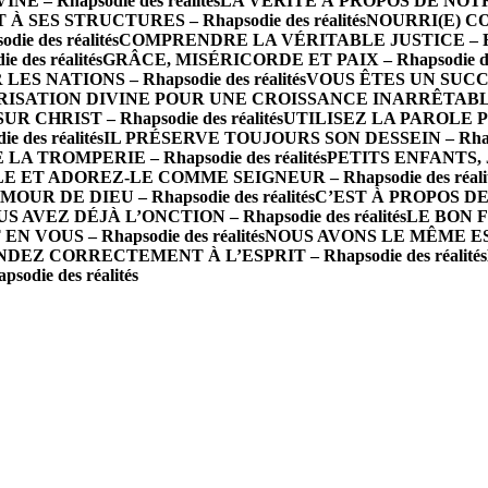
 Rhapsodie des réalités
LA VÉRITÉ À PROPOS DE NOTRE 
 SES STRUCTURES – Rhapsodie des réalités
NOURRI(E) CO
e des réalités
COMPRENDRE LA VÉRITABLE JUSTICE – Rhaps
des réalités
GRÂCE, MISÉRICORDE ET PAIX – Rhapsodie des
 NATIONS – Rhapsodie des réalités
VOUS ÊTES UN SUCCÈS 
ISATION DIVINE POUR UNE CROISSANCE INARRÊTABLE – R
R CHRIST – Rhapsodie des réalités
UTILISEZ LA PAROLE P
des réalités
IL PRÉSERVE TOUJOURS SON DESSEIN – Rhapsod
A TROMPERIE – Rhapsodie des réalités
PETITS ENFANTS, J
 ET ADOREZ-LE COMME SEIGNEUR – Rhapsodie des réalit
 DE DIEU – Rhapsodie des réalités
C’EST À PROPOS DE 
S AVEZ DÉJÀ L’ONCTION – Rhapsodie des réalités
LE BON FO
N VOUS – Rhapsodie des réalités
NOUS AVONS LE MÊME ESPRI
DEZ CORRECTEMENT À L’ESPRIT – Rhapsodie des réalités
die des réalités