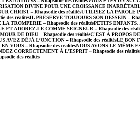
 NATIONS – Rhapsodie des réalités
VOUS ÊTES UN SUCCÈS 
ISATION DIVINE POUR UNE CROISSANCE INARRÊTABLE – R
R CHRIST – Rhapsodie des réalités
UTILISEZ LA PAROLE P
des réalités
IL PRÉSERVE TOUJOURS SON DESSEIN – Rhapsod
A TROMPERIE – Rhapsodie des réalités
PETITS ENFANTS, J
 ET ADOREZ-LE COMME SEIGNEUR – Rhapsodie des réalit
 DE DIEU – Rhapsodie des réalités
C’EST À PROPOS DE 
S AVEZ DÉJÀ L’ONCTION – Rhapsodie des réalités
LE BON FO
N VOUS – Rhapsodie des réalités
NOUS AVONS LE MÊME ESPRI
DEZ CORRECTEMENT À L’ESPRIT – Rhapsodie des réalités
die des réalités