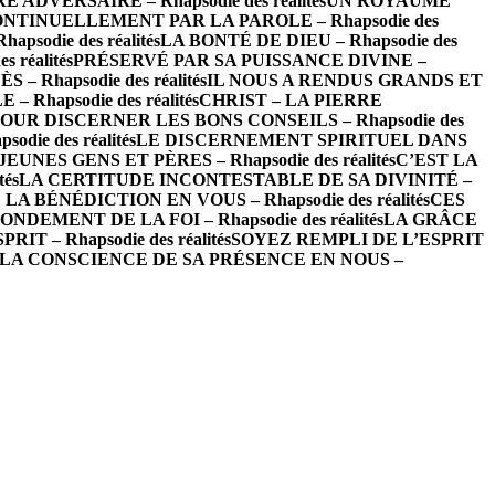
ADVERSAIRE – Rhapsodie des réalités
UN ROYAUME
NTINUELLEMENT PAR LA PAROLE – Rhapsodie des
odie des réalités
LA BONTÉ DE DIEU – Rhapsodie des
 réalités
PRÉSERVÉ PAR SA PUISSANCE DIVINE –
– Rhapsodie des réalités
IL NOUS A RENDUS GRANDS ET
hapsodie des réalités
CHRIST – LA PIERRE
OUR DISCERNER LES BONS CONSEILS – Rhapsodie des
ie des réalités
LE DISCERNEMENT SPIRITUEL DANS
EUNES GENS ET PÈRES – Rhapsodie des réalités
C’EST LA
és
LA CERTITUDE INCONTESTABLE DE SA DIVINITÉ –
LA BÉNÉDICTION EN VOUS – Rhapsodie des réalités
CES
NDEMENT DE LA FOI – Rhapsodie des réalités
LA GRÂCE
T – Rhapsodie des réalités
SOYEZ REMPLI DE L’ESPRIT
LA CONSCIENCE DE SA PRÉSENCE EN NOUS –