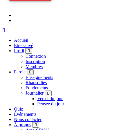
Accueil
Être sauvé
Profil
Connexion
Inscription
Membres
Parole
Enseignements
Rhapsodies
Fondements
Journalier
Verset du jour
Pensée du jour
Quiz
Événements
Nous contacter
À propos