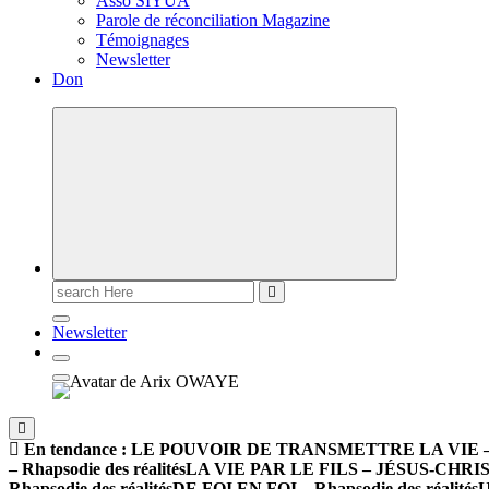
Asso SIYUA
Parole de réconciliation Magazine
Témoignages
Newsletter
Don
Newsletter
En tendance :
LE POUVOIR DE TRANSMETTRE LA VIE – Rha
– Rhapsodie des réalités
LA VIE PAR LE FILS – JÉSUS-CHRIST –
Rhapsodie des réalités
DE FOI EN FOI – Rhapsodie des réalités
U