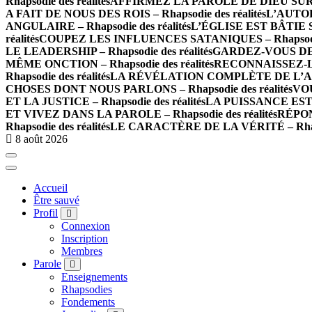
Rhapsodie des réalités
AFFIRMEZ LA PAROLE DE DIEU SUR LES
A FAIT DE NOUS DES ROIS – Rhapsodie des réalités
L’AUTOR
ANGULAIRE – Rhapsodie des réalités
L’ÉGLISE EST BÂTIE SU
réalités
COUPEZ LES INFLUENCES SATANIQUES – Rhapsodie 
LE LEADERSHIP – Rhapsodie des réalités
GARDEZ-VOUS DE L
MÊME ONCTION – Rhapsodie des réalités
RECONNAISSEZ-LE
Rhapsodie des réalités
LA RÉVÉLATION COMPLÈTE DE L’AMOUR
CHOSES DONT NOUS PARLONS – Rhapsodie des réalités
VOU
ET LA JUSTICE – Rhapsodie des réalités
LA PUISSANCE EST E
ET VIVEZ DANS LA PAROLE – Rhapsodie des réalités
RÉPON
Rhapsodie des réalités
LE CARACTÈRE DE LA VÉRITÉ – Rhapso
8 août 2026
Accueil
Être sauvé
Profil
Connexion
Inscription
Membres
Parole
Enseignements
Rhapsodies
Fondements