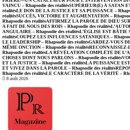
PRIÈRE—UN CATALYSEUR POUR L’INTERVENTION DIVINE –
VAINCU – Rhapsodie des réalités
SUPÉRIEUR(E) À SATAN ET À
réalités
LE DON DE LA JUSTICE ET SA PUISSANCE – Rhapsodi
réalités
SUCCÈS, VICTOIRE ET AUGMENTATION – Rhapsodie 
Rhapsodie des réalités
AFFIRMEZ LA PAROLE DE DIEU SUR LES
A FAIT DE NOUS DES ROIS – Rhapsodie des réalités
L’AUTOR
ANGULAIRE – Rhapsodie des réalités
L’ÉGLISE EST BÂTIE SU
réalités
COUPEZ LES INFLUENCES SATANIQUES – Rhapsodie 
LE LEADERSHIP – Rhapsodie des réalités
GARDEZ-VOUS DE L
MÊME ONCTION – Rhapsodie des réalités
RECONNAISSEZ-LE
Rhapsodie des réalités
LA RÉVÉLATION COMPLÈTE DE L’AMOUR
CHOSES DONT NOUS PARLONS – Rhapsodie des réalités
VOU
ET LA JUSTICE – Rhapsodie des réalités
LA PUISSANCE EST E
ET VIVEZ DANS LA PAROLE – Rhapsodie des réalités
RÉPON
Rhapsodie des réalités
LE CARACTÈRE DE LA VÉRITÉ – Rhapso
8 août 2026