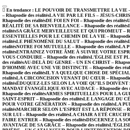
En tendance :
LE POUVOIR DE TRANSMETTRE LA VIE – Rha
– Rhapsodie des réalités
LA VIE PAR LE FILS – JÉSUS-CHRIST –
Rhapsodie des réalités
DE FOI EN FOI – Rhapsodie des réalités
U
RÉALITÉ DE SA BIENVEILLANCE – Rhapsodie des réalités
réalités
SA GRÂCE MERVEILLEUSE ET QUI PROMEUT – Rhapso
ESSENTIELLES POUR LE CHEMIN DE LA VIE – Rhapsodie de
réalités
LE PHÉNOMÈNE DU SALUT – Rhapsodie des réalités
réalités
NOTRE FOI MUTUELLE – Rhapsodie des réalités
LA P
réalités
ENTRAINEZ VOTRE ÂME À SUIVRE VOTRE ESPRIT – 
VOUS CONDUIRE – Rhapsodie des réalités
L’ÉGLISE EST PLU
des réalités
AU-DELÀ DU GENRE – UN EN CHRIST – Rhapsodie 
D’HOMME AVEC UNE VIE DISTINCTE – Rhapsodie des réali
Rhapsodie des réalités
IL Y A QUELQUE CHOSE DE SPÉCIAL À 
réalités
LA CIRCONCISION VENANT DU CŒUR – Rhapsodie de
réalités
ÉDUQUEZ-LES SELON LA VOIE QU’ILS DOIVENT SUIV
MANDAT ÉVANGÉLIQUE AVEC AUDACE – Rhapsodie des ré
Rhapsodie des réalités
ARMES SPIRITUELLES POUR LA GUERRE
SAINT-ESPRIT – Rhapsodie des réalités
LE LANGAGE DU CÉLES
POUR VOTRE GÉNÉRATION – Rhapsodie des réalités
LA PUI
réalités
MARCHER SELON L’ESPRIT EST LA RÉPONSE – Rhaps
SUR LUI – Rhapsodie des réalités
LA CHAIR A ETÉ CRUCIFIÉE 
FAIRE ENTRER – Rhapsodie des réalités
DISCERNEZ LA SOURC
AVANTAGE DE SA GRÂCE – Rhapsodie des réalités
L’ÉGLISE