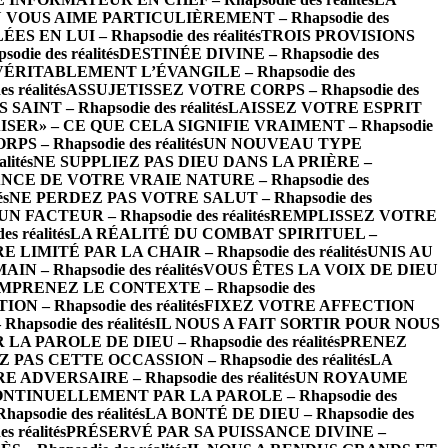
 VOUS AIME PARTICULIÈREMENT – Rhapsodie des
EN LUI – Rhapsodie des réalités
TROIS PROVISIONS
ie des réalités
DESTINÉE DIVINE – Rhapsodie des
VÉRITABLEMENT L’ÉVANGILE – Rhapsodie des
réalités
ASSUJETISSEZ VOTRE CORPS – Rhapsodie des
INT – Rhapsodie des réalités
LAISSEZ VOTRE ESPRIT
ISER» – CE QUE CELA SIGNIFIE VRAIMENT – Rhapsodie
– Rhapsodie des réalités
UN NOUVEAU TYPE
ités
NE SUPPLIEZ PAS DIEU DANS LA PRIÈRE –
CE DE VOTRE VRAIE NATURE – Rhapsodie des
és
NE PERDEZ PAS VOTRE SALUT – Rhapsodie des
FACTEUR – Rhapsodie des réalités
REMPLISSEZ VOTRE
 réalités
LA RÉALITÉ DU COMBAT SPIRITUEL –
LIMITÉ PAR LA CHAIR – Rhapsodie des réalités
UNIS AU
 – Rhapsodie des réalités
VOUS ÊTES LA VOIX DE DIEU
MPRENEZ LE CONTEXTE – Rhapsodie des
– Rhapsodie des réalités
FIXEZ VOTRE AFFECTION
psodie des réalités
IL NOUS A FAIT SORTIR POUR NOUS
 PAROLE DE DIEU – Rhapsodie des réalités
PRENEZ
 PAS CETTE OCCASSION – Rhapsodie des réalités
LA
ADVERSAIRE – Rhapsodie des réalités
UN ROYAUME
NTINUELLEMENT PAR LA PAROLE – Rhapsodie des
odie des réalités
LA BONTÉ DE DIEU – Rhapsodie des
 réalités
PRÉSERVÉ PAR SA PUISSANCE DIVINE –