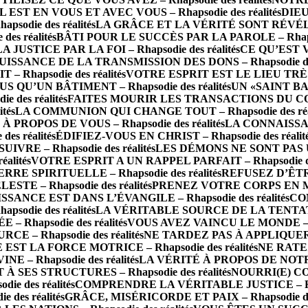
IL EST EN VOUS ET AVEC VOUS – Rhapsodie des réalités
DIEU
die des réalités
LA GRÂCE ET LA VÉRITÉ SONT RÉVÉLÉES 
s réalités
BÂTI POUR LE SUCCÈS PAR LA PAROLE – Rhapsod
LA JUSTICE PAR LA FOI – Rhapsodie des réalités
CE QU’EST 
UISSANCE DE LA TRANSMISSION DES DONS – Rhapsodie des 
Rhapsodie des réalités
VOTRE ESPRIT EST LE LIEU TRÈS SA
S QU’UN BÂTIMENT – Rhapsodie des réalités
UN «SAINT BA
des réalités
FAITES MOURIR LES TRANSACTIONS DU CORPS 
tés
LA COMMUNION QUI CHANGE TOUT – Rhapsodie des réal
PROPOS DE VOUS – Rhapsodie des réalités
LA CONNAISSAN
s réalités
ÉDIFIEZ-VOUS EN CHRIST – Rhapsodie des réalit
RE – Rhapsodie des réalités
LES DÉMONS NE SONT PAS UN 
alités
VOTRE ESPRIT A UN RAPPEL PARFAIT – Rhapsodie des
 SPIRITUELLE – Rhapsodie des réalités
REFUSEZ D’ÊTRE 
TE – Rhapsodie des réalités
PRENEZ VOTRE CORPS EN MAIN
SSANCE EST DANS L’ÉVANGILE – Rhapsodie des réalités
CO
odie des réalités
LA VÉRITABLE SOURCE DE LA TENTATION 
– Rhapsodie des réalités
VOUS AVEZ VAINCU LE MONDE – Rha
E – Rhapsodie des réalités
NE TARDEZ PAS À APPLIQUER LA
 EST LA FORCE MOTRICE – Rhapsodie des réalités
NE RATEZ
 Rhapsodie des réalités
LA VÉRITÉ À PROPOS DE NOTRE 
 SES STRUCTURES – Rhapsodie des réalités
NOURRI(E) CO
e des réalités
COMPRENDRE LA VÉRITABLE JUSTICE – Rhaps
des réalités
GRÂCE, MISÉRICORDE ET PAIX – Rhapsodie des