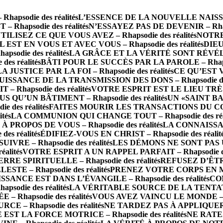
psodie des réalités
L’ESSENCE DE LA NOUVELLE NAISSANCE
 Rhapsodie des réalités
N’ESSAYEZ PAS DE DEVENIR – Rhapso
TILISEZ CE QUE VOUS AVEZ – Rhapsodie des réalités
NOTRE 
IL EST EN VOUS ET AVEC VOUS – Rhapsodie des réalités
DIEU
die des réalités
LA GRÂCE ET LA VÉRITÉ SONT RÉVÉLÉES 
s réalités
BÂTI POUR LE SUCCÈS PAR LA PAROLE – Rhapsod
LA JUSTICE PAR LA FOI – Rhapsodie des réalités
CE QU’EST 
UISSANCE DE LA TRANSMISSION DES DONS – Rhapsodie des 
Rhapsodie des réalités
VOTRE ESPRIT EST LE LIEU TRÈS SA
S QU’UN BÂTIMENT – Rhapsodie des réalités
UN «SAINT BA
des réalités
FAITES MOURIR LES TRANSACTIONS DU CORPS 
tés
LA COMMUNION QUI CHANGE TOUT – Rhapsodie des réal
PROPOS DE VOUS – Rhapsodie des réalités
LA CONNAISSAN
s réalités
ÉDIFIEZ-VOUS EN CHRIST – Rhapsodie des réalit
RE – Rhapsodie des réalités
LES DÉMONS NE SONT PAS UN 
alités
VOTRE ESPRIT A UN RAPPEL PARFAIT – Rhapsodie des
 SPIRITUELLE – Rhapsodie des réalités
REFUSEZ D’ÊTRE 
TE – Rhapsodie des réalités
PRENEZ VOTRE CORPS EN MAIN
SSANCE EST DANS L’ÉVANGILE – Rhapsodie des réalités
CO
odie des réalités
LA VÉRITABLE SOURCE DE LA TENTATION 
– Rhapsodie des réalités
VOUS AVEZ VAINCU LE MONDE – Rha
E – Rhapsodie des réalités
NE TARDEZ PAS À APPLIQUER LA
 EST LA FORCE MOTRICE – Rhapsodie des réalités
NE RATEZ