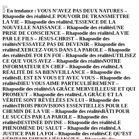
En tendance :
VOUS N’AVEZ PAS DEUX NATURES –
Rhapsodie des réalités
LE POUVOIR DE TRANSMETTRE
LA VIE – Rhapsodie des réalités
L’ESSENCE DE LA
NOUVELLE NAISSANCE – Rhapsodie des réalités
UNE
PRISE DE CONSCIENCE – Rhapsodie des réalités
LA VIE
PAR LE FILS – JÉSUS-CHRIST – Rhapsodie des
réalités
N’ESSAYEZ PAS DE DEVENIR – Rhapsodie des
réalités
EXERCEZ-VOUS DANS LA PAROLE – Rhapsodie
des réalités
DE FOI EN FOI – Rhapsodie des réalités
UTILISEZ
CE QUE VOUS AVEZ – Rhapsodie des réalités
NOTRE
INFORMATEUR EN CHEF – Rhapsodie des réalités
LA
RÉALITÉ DE SA BIENVEILLANCE – Rhapsodie des
réalités
IL EST EN VOUS ET AVEC VOUS – Rhapsodie des
réalités
DIEU VOUS AIME PARTICULIÈREMENT –
Rhapsodie des réalités
SA GRÂCE MERVEILLEUSE ET QUI
PROMEUT – Rhapsodie des réalités
LA GRÂCE ET LA
VÉRITÉ SONT RÉVÉLÉES EN LUI – Rhapsodie des
réalités
TROIS PROVISIONS ESSENTIELLES POUR LE
CHEMIN DE LA VIE – Rhapsodie des réalités
BÂTI POUR
LE SUCCÈS PAR LA PAROLE – Rhapsodie des
réalités
DESTINÉE DIVINE – Rhapsodie des réalités
LE
PHÉNOMÈNE DU SALUT – Rhapsodie des réalités
LA
JUSTICE PAR LA FOI – Rhapsodie des réalités
CE QU’EST