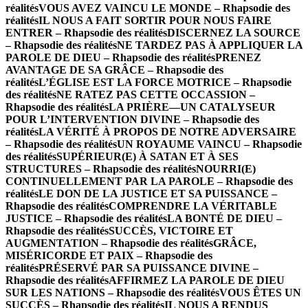
réalités
VOUS AVEZ VAINCU LE MONDE – Rhapsodie des
réalités
IL NOUS A FAIT SORTIR POUR NOUS FAIRE
ENTRER – Rhapsodie des réalités
DISCERNEZ LA SOURCE
– Rhapsodie des réalités
NE TARDEZ PAS À APPLIQUER LA
PAROLE DE DIEU – Rhapsodie des réalités
PRENEZ
AVANTAGE DE SA GRÂCE – Rhapsodie des
réalités
L’ÉGLISE EST LA FORCE MOTRICE – Rhapsodie
des réalités
NE RATEZ PAS CETTE OCCASSION –
Rhapsodie des réalités
LA PRIÈRE—UN CATALYSEUR
POUR L’INTERVENTION DIVINE – Rhapsodie des
réalités
LA VÉRITÉ À PROPOS DE NOTRE ADVERSAIRE
– Rhapsodie des réalités
UN ROYAUME VAINCU – Rhapsodie
des réalités
SUPÉRIEUR(E) À SATAN ET À SES
STRUCTURES – Rhapsodie des réalités
NOURRI(E)
CONTINUELLEMENT PAR LA PAROLE – Rhapsodie des
réalités
LE DON DE LA JUSTICE ET SA PUISSANCE –
Rhapsodie des réalités
COMPRENDRE LA VÉRITABLE
JUSTICE – Rhapsodie des réalités
LA BONTÉ DE DIEU –
Rhapsodie des réalités
SUCCÈS, VICTOIRE ET
AUGMENTATION – Rhapsodie des réalités
GRÂCE,
MISÉRICORDE ET PAIX – Rhapsodie des
réalités
PRÉSERVÉ PAR SA PUISSANCE DIVINE –
Rhapsodie des réalités
AFFIRMEZ LA PAROLE DE DIEU
SUR LES NATIONS – Rhapsodie des réalités
VOUS ÊTES UN
SUCCÈS – Rhapsodie des réalités
IL NOUS A RENDUS