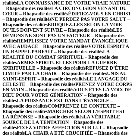
réalités
LA CONNAISSANCE DE VOTRE VRAIE NATURE
– Rhapsodie des réalités
LA CIRCONCISION VENANT DU
CŒUR – Rhapsodie des réalités
ÉDIFIEZ-VOUS EN CHRIST
– Rhapsodie des réalités
NE PERDEZ PAS VOTRE SALUT –
Rhapsodie des réalités
ÉDUQUEZ-LES SELON LA VOIE
QU’ILS DOIVENT SUIVRE – Rhapsodie des réalités
LES
DÉMONS NE SONT PAS UN FACTEUR – Rhapsodie des
réalités
REMPLISSEZ VOTRE MANDAT ÉVANGÉLIQUE
AVEC AUDACE – Rhapsodie des réalités
VOTRE ESPRIT A
UN RAPPEL PARFAIT – Rhapsodie des réalités
LA
RÉALITÉ DU COMBAT SPIRITUEL – Rhapsodie des
réalités
ARMES SPIRITUELLES POUR LA GUERRE
SPIRITUELLE – Rhapsodie des réalités
REFUSEZ D’ÊTRE
LIMITÉ PAR LA CHAIR – Rhapsodie des réalités
UNIS AU
SAINT-ESPRIT – Rhapsodie des réalités
LE LANGAGE DU
CÉLESTE – Rhapsodie des réalités
PRENEZ VOTRE CORPS
EN MAIN – Rhapsodie des réalités
VOUS ÊTES LA VOIX DE
DIEU POUR VOTRE GÉNÉRATION – Rhapsodie des
réalités
LA PUISSANCE EST DANS L’ÉVANGILE –
Rhapsodie des réalités
COMPRENEZ LE CONTEXTE –
Rhapsodie des réalités
MARCHER SELON L’ESPRIT EST
LA RÉPONSE – Rhapsodie des réalités
LA VÉRITABLE
SOURCE DE LA TENTATION – Rhapsodie des
réalités
FIXEZ VOTRE AFFECTION SUR LUI – Rhapsodie
des réalités
LA CHAIR A ETÉ CRUCIFIÉE – Rhapsodie des