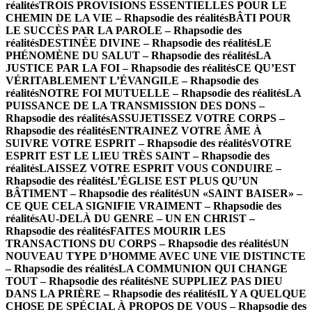
réalités
TROIS PROVISIONS ESSENTIELLES POUR LE
CHEMIN DE LA VIE – Rhapsodie des réalités
BÂTI POUR
LE SUCCÈS PAR LA PAROLE – Rhapsodie des
réalités
DESTINÉE DIVINE – Rhapsodie des réalités
LE
PHÉNOMÈNE DU SALUT – Rhapsodie des réalités
LA
JUSTICE PAR LA FOI – Rhapsodie des réalités
CE QU’EST
VÉRITABLEMENT L’ÉVANGILE – Rhapsodie des
réalités
NOTRE FOI MUTUELLE – Rhapsodie des réalités
LA
PUISSANCE DE LA TRANSMISSION DES DONS –
Rhapsodie des réalités
ASSUJETISSEZ VOTRE CORPS –
Rhapsodie des réalités
ENTRAINEZ VOTRE ÂME À
SUIVRE VOTRE ESPRIT – Rhapsodie des réalités
VOTRE
ESPRIT EST LE LIEU TRÈS SAINT – Rhapsodie des
réalités
LAISSEZ VOTRE ESPRIT VOUS CONDUIRE –
Rhapsodie des réalités
L’ÉGLISE EST PLUS QU’UN
BÂTIMENT – Rhapsodie des réalités
UN «SAINT BAISER» –
CE QUE CELA SIGNIFIE VRAIMENT – Rhapsodie des
réalités
AU-DELÀ DU GENRE – UN EN CHRIST –
Rhapsodie des réalités
FAITES MOURIR LES
TRANSACTIONS DU CORPS – Rhapsodie des réalités
UN
NOUVEAU TYPE D’HOMME AVEC UNE VIE DISTINCTE
– Rhapsodie des réalités
LA COMMUNION QUI CHANGE
TOUT – Rhapsodie des réalités
NE SUPPLIEZ PAS DIEU
DANS LA PRIÈRE – Rhapsodie des réalités
IL Y A QUELQUE
CHOSE DE SPÉCIAL À PROPOS DE VOUS – Rhapsodie des