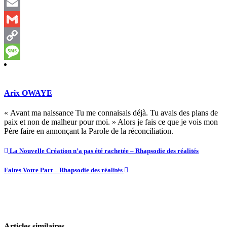
Telegram
Email
Gmail
Copy
Link
Message
Arix OWAYE
« Avant ma naissance Tu me connaisais déjà. Tu avais des plans de
paix et non de malheur pour moi. » Alors je fais ce que je vois mon
Père faire en annonçant la Parole de la réconciliation.
La Nouvelle Création n’a pas été rachetée – Rhapsodie des réalités
Faites Votre Part – Rhapsodie des réalités
Articles similaires