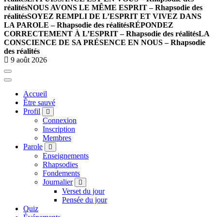
réalités
NOUS AVONS LE MÊME ESPRIT – Rhapsodie des
réalités
SOYEZ REMPLI DE L’ESPRIT ET VIVEZ DANS
LA PAROLE – Rhapsodie des réalités
RÉPONDEZ
CORRECTEMENT À L’ESPRIT – Rhapsodie des réalités
LA
CONSCIENCE DE SA PRÉSENCE EN NOUS – Rhapsodie
des réalités
9 août 2026
Accueil
Être sauvé
Profil
Connexion
Inscription
Membres
Parole
Enseignements
Rhapsodies
Fondements
Journalier
Verset du jour
Pensée du jour
Quiz