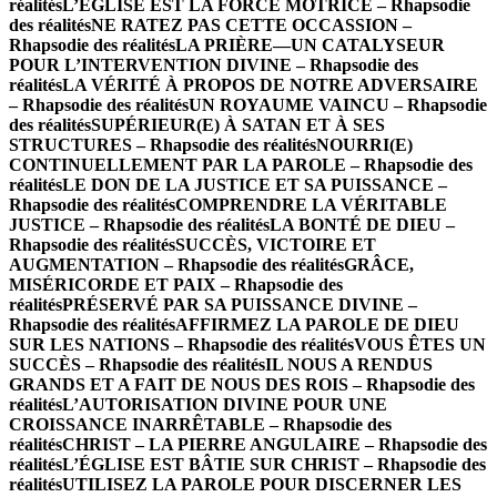
réalités
L’ÉGLISE EST LA FORCE MOTRICE – Rhapsodie
des réalités
NE RATEZ PAS CETTE OCCASSION –
Rhapsodie des réalités
LA PRIÈRE—UN CATALYSEUR
POUR L’INTERVENTION DIVINE – Rhapsodie des
réalités
LA VÉRITÉ À PROPOS DE NOTRE ADVERSAIRE
– Rhapsodie des réalités
UN ROYAUME VAINCU – Rhapsodie
des réalités
SUPÉRIEUR(E) À SATAN ET À SES
STRUCTURES – Rhapsodie des réalités
NOURRI(E)
CONTINUELLEMENT PAR LA PAROLE – Rhapsodie des
réalités
LE DON DE LA JUSTICE ET SA PUISSANCE –
Rhapsodie des réalités
COMPRENDRE LA VÉRITABLE
JUSTICE – Rhapsodie des réalités
LA BONTÉ DE DIEU –
Rhapsodie des réalités
SUCCÈS, VICTOIRE ET
AUGMENTATION – Rhapsodie des réalités
GRÂCE,
MISÉRICORDE ET PAIX – Rhapsodie des
réalités
PRÉSERVÉ PAR SA PUISSANCE DIVINE –
Rhapsodie des réalités
AFFIRMEZ LA PAROLE DE DIEU
SUR LES NATIONS – Rhapsodie des réalités
VOUS ÊTES UN
SUCCÈS – Rhapsodie des réalités
IL NOUS A RENDUS
GRANDS ET A FAIT DE NOUS DES ROIS – Rhapsodie des
réalités
L’AUTORISATION DIVINE POUR UNE
CROISSANCE INARRÊTABLE – Rhapsodie des
réalités
CHRIST – LA PIERRE ANGULAIRE – Rhapsodie des
réalités
L’ÉGLISE EST BÂTIE SUR CHRIST – Rhapsodie des
réalités
UTILISEZ LA PAROLE POUR DISCERNER LES