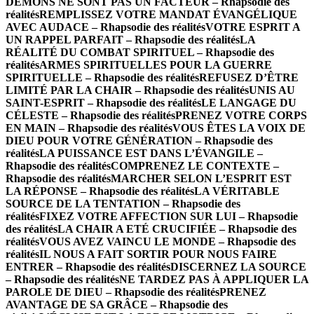
DÉMONS NE SONT PAS UN FACTEUR – Rhapsodie des
réalités
REMPLISSEZ VOTRE MANDAT ÉVANGÉLIQUE
AVEC AUDACE – Rhapsodie des réalités
VOTRE ESPRIT A
UN RAPPEL PARFAIT – Rhapsodie des réalités
LA
RÉALITÉ DU COMBAT SPIRITUEL – Rhapsodie des
réalités
ARMES SPIRITUELLES POUR LA GUERRE
SPIRITUELLE – Rhapsodie des réalités
REFUSEZ D’ÊTRE
LIMITÉ PAR LA CHAIR – Rhapsodie des réalités
UNIS AU
SAINT-ESPRIT – Rhapsodie des réalités
LE LANGAGE DU
CÉLESTE – Rhapsodie des réalités
PRENEZ VOTRE CORPS
EN MAIN – Rhapsodie des réalités
VOUS ÊTES LA VOIX DE
DIEU POUR VOTRE GÉNÉRATION – Rhapsodie des
réalités
LA PUISSANCE EST DANS L’ÉVANGILE –
Rhapsodie des réalités
COMPRENEZ LE CONTEXTE –
Rhapsodie des réalités
MARCHER SELON L’ESPRIT EST
LA RÉPONSE – Rhapsodie des réalités
LA VÉRITABLE
SOURCE DE LA TENTATION – Rhapsodie des
réalités
FIXEZ VOTRE AFFECTION SUR LUI – Rhapsodie
des réalités
LA CHAIR A ETÉ CRUCIFIÉE – Rhapsodie des
réalités
VOUS AVEZ VAINCU LE MONDE – Rhapsodie des
réalités
IL NOUS A FAIT SORTIR POUR NOUS FAIRE
ENTRER – Rhapsodie des réalités
DISCERNEZ LA SOURCE
– Rhapsodie des réalités
NE TARDEZ PAS À APPLIQUER LA
PAROLE DE DIEU – Rhapsodie des réalités
PRENEZ
AVANTAGE DE SA GRÂCE – Rhapsodie des