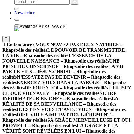
Newsletter
En tendance :
VOUS N’AVEZ PAS DEUX NATURES –
Rhapsodie des réalités
LE POUVOIR DE TRANSMETTRE
LA VIE – Rhapsodie des réalités
L’ESSENCE DE LA
NOUVELLE NAISSANCE – Rhapsodie des réalités
UNE
PRISE DE CONSCIENCE – Rhapsodie des réalités
LA VIE
PAR LE FILS – JÉSUS-CHRIST – Rhapsodie des
réalités
N’ESSAYEZ PAS DE DEVENIR – Rhapsodie des
réalités
EXERCEZ-VOUS DANS LA PAROLE – Rhapsodie
des réalités
DE FOI EN FOI – Rhapsodie des réalités
UTILISEZ
CE QUE VOUS AVEZ – Rhapsodie des réalités
NOTRE
INFORMATEUR EN CHEF – Rhapsodie des réalités
LA
RÉALITÉ DE SA BIENVEILLANCE – Rhapsodie des
réalités
IL EST EN VOUS ET AVEC VOUS – Rhapsodie des
réalités
DIEU VOUS AIME PARTICULIÈREMENT –
Rhapsodie des réalités
SA GRÂCE MERVEILLEUSE ET QUI
PROMEUT – Rhapsodie des réalités
LA GRÂCE ET LA
VÉRITÉ SONT RÉVÉLÉES EN LUI – Rhapsodie des