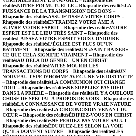
VÉRITABLEMENT L’ÉVANGILE – Rhapsodie des
réalités
NOTRE FOI MUTUELLE – Rhapsodie des réalités
LA
PUISSANCE DE LA TRANSMISSION DES DONS –
Rhapsodie des réalités
ASSUJETISSEZ VOTRE CORPS –
Rhapsodie des réalités
ENTRAINEZ VOTRE ÂME À
SUIVRE VOTRE ESPRIT – Rhapsodie des réalités
VOTRE
ESPRIT EST LE LIEU TRÈS SAINT – Rhapsodie des
réalités
LAISSEZ VOTRE ESPRIT VOUS CONDUIRE –
Rhapsodie des réalités
L’ÉGLISE EST PLUS QU’UN
BÂTIMENT – Rhapsodie des réalités
UN «SAINT BAISER» –
CE QUE CELA SIGNIFIE VRAIMENT – Rhapsodie des
réalités
AU-DELÀ DU GENRE – UN EN CHRIST –
Rhapsodie des réalités
FAITES MOURIR LES
TRANSACTIONS DU CORPS – Rhapsodie des réalités
UN
NOUVEAU TYPE D’HOMME AVEC UNE VIE DISTINCTE
– Rhapsodie des réalités
LA COMMUNION QUI CHANGE
TOUT – Rhapsodie des réalités
NE SUPPLIEZ PAS DIEU
DANS LA PRIÈRE – Rhapsodie des réalités
IL Y A QUELQUE
CHOSE DE SPÉCIAL À PROPOS DE VOUS – Rhapsodie des
réalités
LA CONNAISSANCE DE VOTRE VRAIE NATURE
– Rhapsodie des réalités
LA CIRCONCISION VENANT DU
CŒUR – Rhapsodie des réalités
ÉDIFIEZ-VOUS EN CHRIST
– Rhapsodie des réalités
NE PERDEZ PAS VOTRE SALUT –
Rhapsodie des réalités
ÉDUQUEZ-LES SELON LA VOIE
QU’ILS DOIVENT SUIVRE – Rhapsodie des réalités
LES