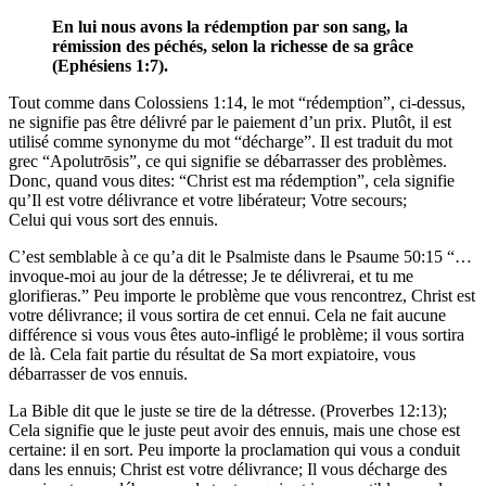
En lui nous avons la rédemption par son sang, la
rémission des péchés, selon la richesse de sa grâce
(Ephésiens 1:7).
Tout comme dans Colossiens 1:14, le mot “rédemption”, ci-dessus,
ne signifie pas être délivré par le paiement d’un prix. Plutôt, il est
utilisé comme synonyme du mot “décharge”. Il est traduit du mot
grec “Apolutrōsis”, ce qui signifie se débarrasser des problèmes.
Donc, quand vous dites: “Christ est ma rédemption”, cela signifie
qu’Il est votre délivrance et votre libérateur; Votre secours;
Celui qui vous sort des ennuis.
C’est semblable à ce qu’a dit le Psalmiste dans le Psaume 50:15 “…
invoque-moi au jour de la détresse; Je te délivrerai, et tu me
glorifieras.” Peu importe le problème que vous rencontrez, Christ est
votre délivrance; il vous sortira de cet ennui. Cela ne fait aucune
différence si vous vous êtes auto-infligé le problème; il vous sortira
de là. Cela fait partie du résultat de Sa mort expiatoire, vous
débarrasser de vos ennuis.
La Bible dit que le juste se tire de la détresse. (Proverbes 12:13);
Cela signifie que le juste peut avoir des ennuis, mais une chose est
certaine: il en sort. Peu importe la proclamation qui vous a conduit
dans les ennuis; Christ est votre délivrance; Il vous décharge des