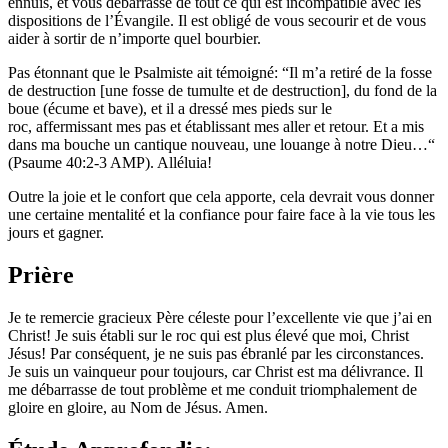
ennuis, et vous débarrasse de tout ce qui est incompatible avec les
dispositions de l’Évangile. Il est obligé de vous secourir et de vous
aider à sortir de n’importe quel bourbier.
Pas étonnant que le Psalmiste ait témoigné: “Il m’a retiré de la fosse
de destruction [une fosse de tumulte et de destruction], du fond de la
boue (écume et bave), et il a dressé mes pieds sur le
roc, affermissant mes pas et établissant mes aller et retour. Et a mis
dans ma bouche un cantique nouveau, une louange à notre Dieu…“
(Psaume 40:2-3 AMP). Alléluia!
Outre la joie et le confort que cela apporte, cela devrait vous donner
une certaine mentalité et la confiance pour faire face à la vie tous les
jours et gagner.
Prière
Je te remercie gracieux Père céleste pour l’excellente vie que j’ai en
Christ! Je suis établi sur le roc qui est plus élevé que moi, Christ
Jésus! Par conséquent, je ne suis pas ébranlé par les circonstances.
Je suis un vainqueur pour toujours, car Christ est ma délivrance. Il
me débarrasse de tout problème et me conduit triomphalement de
gloire en gloire, au Nom de Jésus. Amen.