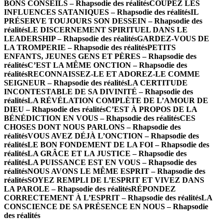
BONS CONSEILS – Rhapsodie des réalités
COUPEZ LES
INFLUENCES SATANIQUES – Rhapsodie des réalités
IL
PRÉSERVE TOUJOURS SON DESSEIN – Rhapsodie des
réalités
LE DISCERNEMENT SPIRITUEL DANS LE
LEADERSHIP – Rhapsodie des réalités
GARDEZ-VOUS DE
LA TROMPERIE – Rhapsodie des réalités
PETITS
ENFANTS, JEUNES GENS ET PÈRES – Rhapsodie des
réalités
C’EST LA MÊME ONCTION – Rhapsodie des
réalités
RECONNAISSEZ-LE ET ADOREZ-LE COMME
SEIGNEUR – Rhapsodie des réalités
LA CERTITUDE
INCONTESTABLE DE SA DIVINITÉ – Rhapsodie des
réalités
LA RÉVÉLATION COMPLÈTE DE L’AMOUR DE
DIEU – Rhapsodie des réalités
C’EST À PROPOS DE LA
BÉNÉDICTION EN VOUS – Rhapsodie des réalités
CES
CHOSES DONT NOUS PARLONS – Rhapsodie des
réalités
VOUS AVEZ DÉJÀ L’ONCTION – Rhapsodie des
réalités
LE BON FONDEMENT DE LA FOI – Rhapsodie des
réalités
LA GRÂCE ET LA JUSTICE – Rhapsodie des
réalités
LA PUISSANCE EST EN VOUS – Rhapsodie des
réalités
NOUS AVONS LE MÊME ESPRIT – Rhapsodie des
réalités
SOYEZ REMPLI DE L’ESPRIT ET VIVEZ DANS
LA PAROLE – Rhapsodie des réalités
RÉPONDEZ
CORRECTEMENT À L’ESPRIT – Rhapsodie des réalités
LA
CONSCIENCE DE SA PRÉSENCE EN NOUS – Rhapsodie
des réalités