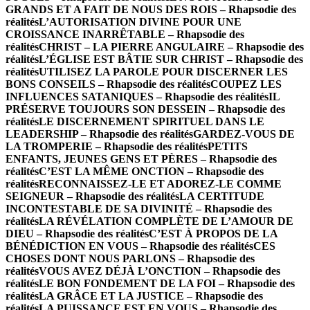
GRANDS ET A FAIT DE NOUS DES ROIS – Rhapsodie des
réalités
L’AUTORISATION DIVINE POUR UNE
CROISSANCE INARRÊTABLE – Rhapsodie des
réalités
CHRIST – LA PIERRE ANGULAIRE – Rhapsodie des
réalités
L’ÉGLISE EST BÂTIE SUR CHRIST – Rhapsodie des
réalités
UTILISEZ LA PAROLE POUR DISCERNER LES
BONS CONSEILS – Rhapsodie des réalités
COUPEZ LES
INFLUENCES SATANIQUES – Rhapsodie des réalités
IL
PRÉSERVE TOUJOURS SON DESSEIN – Rhapsodie des
réalités
LE DISCERNEMENT SPIRITUEL DANS LE
LEADERSHIP – Rhapsodie des réalités
GARDEZ-VOUS DE
LA TROMPERIE – Rhapsodie des réalités
PETITS
ENFANTS, JEUNES GENS ET PÈRES – Rhapsodie des
réalités
C’EST LA MÊME ONCTION – Rhapsodie des
réalités
RECONNAISSEZ-LE ET ADOREZ-LE COMME
SEIGNEUR – Rhapsodie des réalités
LA CERTITUDE
INCONTESTABLE DE SA DIVINITÉ – Rhapsodie des
réalités
LA RÉVÉLATION COMPLÈTE DE L’AMOUR DE
DIEU – Rhapsodie des réalités
C’EST À PROPOS DE LA
BÉNÉDICTION EN VOUS – Rhapsodie des réalités
CES
CHOSES DONT NOUS PARLONS – Rhapsodie des
réalités
VOUS AVEZ DÉJÀ L’ONCTION – Rhapsodie des
réalités
LE BON FONDEMENT DE LA FOI – Rhapsodie des
réalités
LA GRÂCE ET LA JUSTICE – Rhapsodie des
réalités
LA PUISSANCE EST EN VOUS – Rhapsodie des