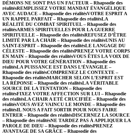
DÉMONS NE SONT PAS UN FACTEUR – Rhapsodie des
réalités
REMPLISSEZ VOTRE MANDAT ÉVANGÉLIQUE
AVEC AUDACE – Rhapsodie des réalités
VOTRE ESPRIT A
UN RAPPEL PARFAIT – Rhapsodie des réalités
LA
RÉALITÉ DU COMBAT SPIRITUEL – Rhapsodie des
réalités
ARMES SPIRITUELLES POUR LA GUERRE
SPIRITUELLE – Rhapsodie des réalités
REFUSEZ D’ÊTRE
LIMITÉ PAR LA CHAIR – Rhapsodie des réalités
UNIS AU
SAINT-ESPRIT – Rhapsodie des réalités
LE LANGAGE DU
CÉLESTE – Rhapsodie des réalités
PRENEZ VOTRE CORPS
EN MAIN – Rhapsodie des réalités
VOUS ÊTES LA VOIX DE
DIEU POUR VOTRE GÉNÉRATION – Rhapsodie des
réalités
LA PUISSANCE EST DANS L’ÉVANGILE –
Rhapsodie des réalités
COMPRENEZ LE CONTEXTE –
Rhapsodie des réalités
MARCHER SELON L’ESPRIT EST
LA RÉPONSE – Rhapsodie des réalités
LA VÉRITABLE
SOURCE DE LA TENTATION – Rhapsodie des
réalités
FIXEZ VOTRE AFFECTION SUR LUI – Rhapsodie
des réalités
LA CHAIR A ETÉ CRUCIFIÉE – Rhapsodie des
réalités
VOUS AVEZ VAINCU LE MONDE – Rhapsodie des
réalités
IL NOUS A FAIT SORTIR POUR NOUS FAIRE
ENTRER – Rhapsodie des réalités
DISCERNEZ LA SOURCE
– Rhapsodie des réalités
NE TARDEZ PAS À APPLIQUER LA
PAROLE DE DIEU – Rhapsodie des réalités
PRENEZ
AVANTAGE DE SA GRÂCE – Rhapsodie des