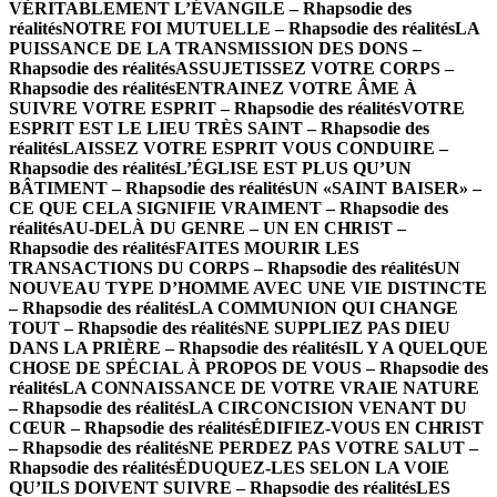
VÉRITABLEMENT L’ÉVANGILE – Rhapsodie des
réalités
NOTRE FOI MUTUELLE – Rhapsodie des réalités
LA
PUISSANCE DE LA TRANSMISSION DES DONS –
Rhapsodie des réalités
ASSUJETISSEZ VOTRE CORPS –
Rhapsodie des réalités
ENTRAINEZ VOTRE ÂME À
SUIVRE VOTRE ESPRIT – Rhapsodie des réalités
VOTRE
ESPRIT EST LE LIEU TRÈS SAINT – Rhapsodie des
réalités
LAISSEZ VOTRE ESPRIT VOUS CONDUIRE –
Rhapsodie des réalités
L’ÉGLISE EST PLUS QU’UN
BÂTIMENT – Rhapsodie des réalités
UN «SAINT BAISER» –
CE QUE CELA SIGNIFIE VRAIMENT – Rhapsodie des
réalités
AU-DELÀ DU GENRE – UN EN CHRIST –
Rhapsodie des réalités
FAITES MOURIR LES
TRANSACTIONS DU CORPS – Rhapsodie des réalités
UN
NOUVEAU TYPE D’HOMME AVEC UNE VIE DISTINCTE
– Rhapsodie des réalités
LA COMMUNION QUI CHANGE
TOUT – Rhapsodie des réalités
NE SUPPLIEZ PAS DIEU
DANS LA PRIÈRE – Rhapsodie des réalités
IL Y A QUELQUE
CHOSE DE SPÉCIAL À PROPOS DE VOUS – Rhapsodie des
réalités
LA CONNAISSANCE DE VOTRE VRAIE NATURE
– Rhapsodie des réalités
LA CIRCONCISION VENANT DU
CŒUR – Rhapsodie des réalités
ÉDIFIEZ-VOUS EN CHRIST
– Rhapsodie des réalités
NE PERDEZ PAS VOTRE SALUT –
Rhapsodie des réalités
ÉDUQUEZ-LES SELON LA VOIE
QU’ILS DOIVENT SUIVRE – Rhapsodie des réalités
LES