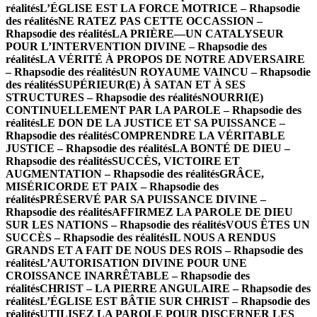
réalités
L’ÉGLISE EST LA FORCE MOTRICE – Rhapsodie
des réalités
NE RATEZ PAS CETTE OCCASSION –
Rhapsodie des réalités
LA PRIÈRE—UN CATALYSEUR
POUR L’INTERVENTION DIVINE – Rhapsodie des
réalités
LA VÉRITÉ À PROPOS DE NOTRE ADVERSAIRE
– Rhapsodie des réalités
UN ROYAUME VAINCU – Rhapsodie
des réalités
SUPÉRIEUR(E) À SATAN ET À SES
STRUCTURES – Rhapsodie des réalités
NOURRI(E)
CONTINUELLEMENT PAR LA PAROLE – Rhapsodie des
réalités
LE DON DE LA JUSTICE ET SA PUISSANCE –
Rhapsodie des réalités
COMPRENDRE LA VÉRITABLE
JUSTICE – Rhapsodie des réalités
LA BONTÉ DE DIEU –
Rhapsodie des réalités
SUCCÈS, VICTOIRE ET
AUGMENTATION – Rhapsodie des réalités
GRÂCE,
MISÉRICORDE ET PAIX – Rhapsodie des
réalités
PRÉSERVÉ PAR SA PUISSANCE DIVINE –
Rhapsodie des réalités
AFFIRMEZ LA PAROLE DE DIEU
SUR LES NATIONS – Rhapsodie des réalités
VOUS ÊTES UN
SUCCÈS – Rhapsodie des réalités
IL NOUS A RENDUS
GRANDS ET A FAIT DE NOUS DES ROIS – Rhapsodie des
réalités
L’AUTORISATION DIVINE POUR UNE
CROISSANCE INARRÊTABLE – Rhapsodie des
réalités
CHRIST – LA PIERRE ANGULAIRE – Rhapsodie des
réalités
L’ÉGLISE EST BÂTIE SUR CHRIST – Rhapsodie des
réalités
UTILISEZ LA PAROLE POUR DISCERNER LES