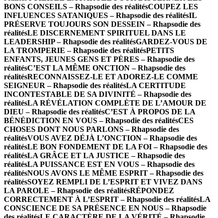
BONS CONSEILS – Rhapsodie des réalités
COUPEZ LES
INFLUENCES SATANIQUES – Rhapsodie des réalités
IL
PRÉSERVE TOUJOURS SON DESSEIN – Rhapsodie des
réalités
LE DISCERNEMENT SPIRITUEL DANS LE
LEADERSHIP – Rhapsodie des réalités
GARDEZ-VOUS DE
LA TROMPERIE – Rhapsodie des réalités
PETITS
ENFANTS, JEUNES GENS ET PÈRES – Rhapsodie des
réalités
C’EST LA MÊME ONCTION – Rhapsodie des
réalités
RECONNAISSEZ-LE ET ADOREZ-LE COMME
SEIGNEUR – Rhapsodie des réalités
LA CERTITUDE
INCONTESTABLE DE SA DIVINITÉ – Rhapsodie des
réalités
LA RÉVÉLATION COMPLÈTE DE L’AMOUR DE
DIEU – Rhapsodie des réalités
C’EST À PROPOS DE LA
BÉNÉDICTION EN VOUS – Rhapsodie des réalités
CES
CHOSES DONT NOUS PARLONS – Rhapsodie des
réalités
VOUS AVEZ DÉJÀ L’ONCTION – Rhapsodie des
réalités
LE BON FONDEMENT DE LA FOI – Rhapsodie des
réalités
LA GRÂCE ET LA JUSTICE – Rhapsodie des
réalités
LA PUISSANCE EST EN VOUS – Rhapsodie des
réalités
NOUS AVONS LE MÊME ESPRIT – Rhapsodie des
réalités
SOYEZ REMPLI DE L’ESPRIT ET VIVEZ DANS
LA PAROLE – Rhapsodie des réalités
RÉPONDEZ
CORRECTEMENT À L’ESPRIT – Rhapsodie des réalités
LA
CONSCIENCE DE SA PRÉSENCE EN NOUS – Rhapsodie
des réalités
LE CARACTÈRE DE LA VÉRITÉ – Rhapsodie