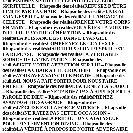
réalités
ARMES SPIRITUELLES POUR LA GUERRE
SPIRITUELLE – Rhapsodie des réalités
REFUSEZ D’ÊTRE
LIMITÉ PAR LA CHAIR – Rhapsodie des réalités
UNIS AU
SAINT-ESPRIT – Rhapsodie des réalités
LE LANGAGE DU
CÉLESTE – Rhapsodie des réalités
PRENEZ VOTRE CORPS
EN MAIN – Rhapsodie des réalités
VOUS ÊTES LA VOIX DE
DIEU POUR VOTRE GÉNÉRATION – Rhapsodie des
réalités
LA PUISSANCE EST DANS L’ÉVANGILE –
Rhapsodie des réalités
COMPRENEZ LE CONTEXTE –
Rhapsodie des réalités
MARCHER SELON L’ESPRIT EST
LA RÉPONSE – Rhapsodie des réalités
LA VÉRITABLE
SOURCE DE LA TENTATION – Rhapsodie des
réalités
FIXEZ VOTRE AFFECTION SUR LUI – Rhapsodie
des réalités
LA CHAIR A ETÉ CRUCIFIÉE – Rhapsodie des
réalités
VOUS AVEZ VAINCU LE MONDE – Rhapsodie des
réalités
IL NOUS A FAIT SORTIR POUR NOUS FAIRE
ENTRER – Rhapsodie des réalités
DISCERNEZ LA SOURCE
– Rhapsodie des réalités
NE TARDEZ PAS À APPLIQUER LA
PAROLE DE DIEU – Rhapsodie des réalités
PRENEZ
AVANTAGE DE SA GRÂCE – Rhapsodie des
réalités
L’ÉGLISE EST LA FORCE MOTRICE – Rhapsodie
des réalités
NE RATEZ PAS CETTE OCCASSION –
Rhapsodie des réalités
LA PRIÈRE—UN CATALYSEUR
POUR L’INTERVENTION DIVINE – Rhapsodie des
réalités
LA VÉRITÉ À PROPOS DE NOTRE ADVERSAIRE