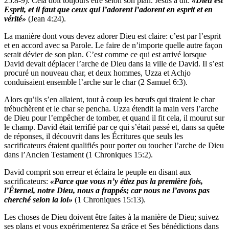
25:8-9). Cela doit toujours être selon son plan. Jésus a dit:
«Dieu est
Esprit, et il faut que ceux qui l’adorent l’adorent en esprit et en
vérité»
(Jean 4:24).
La manière dont vous devez adorer Dieu est claire: c’est par l’esprit
et en accord avec sa Parole. Le faire de n’importe quelle autre façon
serait dévier de son plan. C’est comme ce qui est arrivé lorsque
David devait déplacer l’arche de Dieu dans la ville de David. Il s’est
procuré un nouveau char, et deux hommes, Uzza et Achjo
conduisaient ensemble l’arche sur le char (2 Samuel 6:3).
Alors qu’ils s’en allaient, tout à coup les bœufs qui tiraient le char
trébuchèrent et le char se pencha. Uzza étendit la main vers l’arche
de Dieu pour l’empêcher de tomber, et quand il fit cela, il mourut sur
le champ. David était terrifié par ce qui s’était passé et, dans sa quête
de réponses, il découvrit dans les Écritures que seuls les
sacrificateurs étaient qualifiés pour porter ou toucher l’arche de Dieu
dans l’Ancien Testament (1 Chroniques 15:2).
David comprit son erreur et éclaira le peuple en disant aux
sacrificateurs:
«Parce que vous n’y étiez pas la première fois,
l’Éternel, notre Dieu, nous a frappés; car nous ne l’avons pas
cherché selon la loi»
(1 Chroniques 15:13).
Les choses de Dieu doivent être faites à la manière de Dieu; suivez
ses plans et vous expérimenterez Sa grâce et Ses bénédictions dans