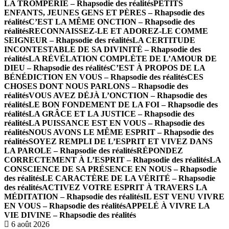
LA TROMPERIE – Rhapsodie des réalités
PETITS
ENFANTS, JEUNES GENS ET PÈRES – Rhapsodie des
réalités
C’EST LA MÊME ONCTION – Rhapsodie des
réalités
RECONNAISSEZ-LE ET ADOREZ-LE COMME
SEIGNEUR – Rhapsodie des réalités
LA CERTITUDE
INCONTESTABLE DE SA DIVINITÉ – Rhapsodie des
réalités
LA RÉVÉLATION COMPLÈTE DE L’AMOUR DE
DIEU – Rhapsodie des réalités
C’EST À PROPOS DE LA
BÉNÉDICTION EN VOUS – Rhapsodie des réalités
CES
CHOSES DONT NOUS PARLONS – Rhapsodie des
réalités
VOUS AVEZ DÉJÀ L’ONCTION – Rhapsodie des
réalités
LE BON FONDEMENT DE LA FOI – Rhapsodie des
réalités
LA GRÂCE ET LA JUSTICE – Rhapsodie des
réalités
LA PUISSANCE EST EN VOUS – Rhapsodie des
réalités
NOUS AVONS LE MÊME ESPRIT – Rhapsodie des
réalités
SOYEZ REMPLI DE L’ESPRIT ET VIVEZ DANS
LA PAROLE – Rhapsodie des réalités
RÉPONDEZ
CORRECTEMENT À L’ESPRIT – Rhapsodie des réalités
LA
CONSCIENCE DE SA PRÉSENCE EN NOUS – Rhapsodie
des réalités
LE CARACTÈRE DE LA VÉRITÉ – Rhapsodie
des réalités
ACTIVEZ VOTRE ESPRIT À TRAVERS LA
MÉDITATION – Rhapsodie des réalités
IL EST VENU VIVRE
EN VOUS – Rhapsodie des réalités
APPELÉ À VIVRE LA
VIE DIVINE – Rhapsodie des réalités
6 août 2026