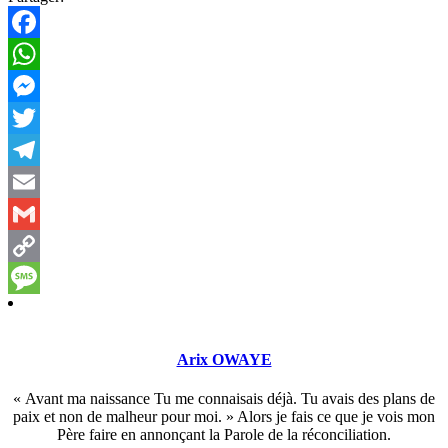
Facebook
WhatsApp
Messenger
Twitter
Telegram
Email
Gmail
Copy
Link
Message
Arix OWAYE
« Avant ma naissance Tu me connaisais déjà. Tu avais des plans de
paix et non de malheur pour moi. » Alors je fais ce que je vois mon
Père faire en annonçant la Parole de la réconciliation.