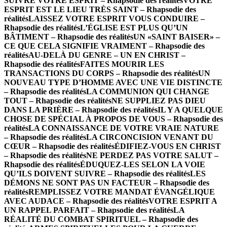
SUIVRE VOTRE ESPRIT – Rhapsodie des réalités
VOTRE
ESPRIT EST LE LIEU TRÈS SAINT – Rhapsodie des
réalités
LAISSEZ VOTRE ESPRIT VOUS CONDUIRE –
Rhapsodie des réalités
L’ÉGLISE EST PLUS QU’UN
BÂTIMENT – Rhapsodie des réalités
UN «SAINT BAISER» –
CE QUE CELA SIGNIFIE VRAIMENT – Rhapsodie des
réalités
AU-DELÀ DU GENRE – UN EN CHRIST –
Rhapsodie des réalités
FAITES MOURIR LES
TRANSACTIONS DU CORPS – Rhapsodie des réalités
UN
NOUVEAU TYPE D’HOMME AVEC UNE VIE DISTINCTE
– Rhapsodie des réalités
LA COMMUNION QUI CHANGE
TOUT – Rhapsodie des réalités
NE SUPPLIEZ PAS DIEU
DANS LA PRIÈRE – Rhapsodie des réalités
IL Y A QUELQUE
CHOSE DE SPÉCIAL À PROPOS DE VOUS – Rhapsodie des
réalités
LA CONNAISSANCE DE VOTRE VRAIE NATURE
– Rhapsodie des réalités
LA CIRCONCISION VENANT DU
CŒUR – Rhapsodie des réalités
ÉDIFIEZ-VOUS EN CHRIST
– Rhapsodie des réalités
NE PERDEZ PAS VOTRE SALUT –
Rhapsodie des réalités
ÉDUQUEZ-LES SELON LA VOIE
QU’ILS DOIVENT SUIVRE – Rhapsodie des réalités
LES
DÉMONS NE SONT PAS UN FACTEUR – Rhapsodie des
réalités
REMPLISSEZ VOTRE MANDAT ÉVANGÉLIQUE
AVEC AUDACE – Rhapsodie des réalités
VOTRE ESPRIT A
UN RAPPEL PARFAIT – Rhapsodie des réalités
LA
RÉALITÉ DU COMBAT SPIRITUEL – Rhapsodie des