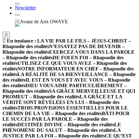
Newsletter
En tendance :
LA VIE PAR LE FILS – JÉSUS-CHRIST –
Rhapsodie des réalités
N’ESSAYEZ PAS DE DEVENIR –
Rhapsodie des réalités
EXERCEZ-VOUS DANS LA PAROLE
– Rhapsodie des réalités
DE FOI EN FOI – Rhapsodie des
réalités
UTILISEZ CE QUE VOUS AVEZ – Rhapsodie des
réalités
NOTRE INFORMATEUR EN CHEF – Rhapsodie des
réalités
LA RÉALITÉ DE SA BIENVEILLANCE – Rhapsodie
des réalités
IL EST EN VOUS ET AVEC VOUS – Rhapsodie
des réalités
DIEU VOUS AIME PARTICULIÈREMENT –
Rhapsodie des réalités
SA GRÂCE MERVEILLEUSE ET QUI
PROMEUT – Rhapsodie des réalités
LA GRÂCE ET LA
VÉRITÉ SONT RÉVÉLÉES EN LUI – Rhapsodie des
réalités
TROIS PROVISIONS ESSENTIELLES POUR LE
CHEMIN DE LA VIE – Rhapsodie des réalités
BÂTI POUR
LE SUCCÈS PAR LA PAROLE – Rhapsodie des
réalités
DESTINÉE DIVINE – Rhapsodie des réalités
LE
PHÉNOMÈNE DU SALUT – Rhapsodie des réalités
LA
JUSTICE PAR LA FOI – Rhapsodie des réalités
CE QU’EST