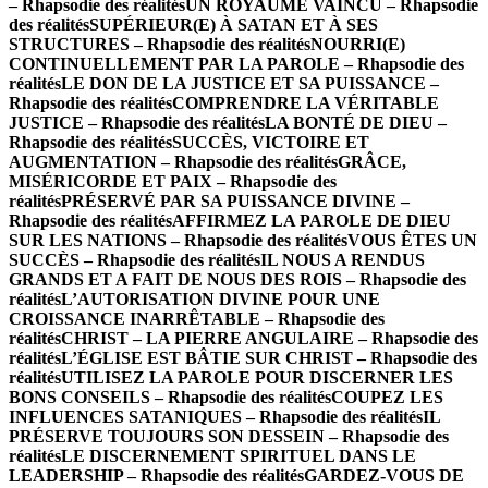
– Rhapsodie des réalités
UN ROYAUME VAINCU – Rhapsodie
des réalités
SUPÉRIEUR(E) À SATAN ET À SES
STRUCTURES – Rhapsodie des réalités
NOURRI(E)
CONTINUELLEMENT PAR LA PAROLE – Rhapsodie des
réalités
LE DON DE LA JUSTICE ET SA PUISSANCE –
Rhapsodie des réalités
COMPRENDRE LA VÉRITABLE
JUSTICE – Rhapsodie des réalités
LA BONTÉ DE DIEU –
Rhapsodie des réalités
SUCCÈS, VICTOIRE ET
AUGMENTATION – Rhapsodie des réalités
GRÂCE,
MISÉRICORDE ET PAIX – Rhapsodie des
réalités
PRÉSERVÉ PAR SA PUISSANCE DIVINE –
Rhapsodie des réalités
AFFIRMEZ LA PAROLE DE DIEU
SUR LES NATIONS – Rhapsodie des réalités
VOUS ÊTES UN
SUCCÈS – Rhapsodie des réalités
IL NOUS A RENDUS
GRANDS ET A FAIT DE NOUS DES ROIS – Rhapsodie des
réalités
L’AUTORISATION DIVINE POUR UNE
CROISSANCE INARRÊTABLE – Rhapsodie des
réalités
CHRIST – LA PIERRE ANGULAIRE – Rhapsodie des
réalités
L’ÉGLISE EST BÂTIE SUR CHRIST – Rhapsodie des
réalités
UTILISEZ LA PAROLE POUR DISCERNER LES
BONS CONSEILS – Rhapsodie des réalités
COUPEZ LES
INFLUENCES SATANIQUES – Rhapsodie des réalités
IL
PRÉSERVE TOUJOURS SON DESSEIN – Rhapsodie des
réalités
LE DISCERNEMENT SPIRITUEL DANS LE
LEADERSHIP – Rhapsodie des réalités
GARDEZ-VOUS DE