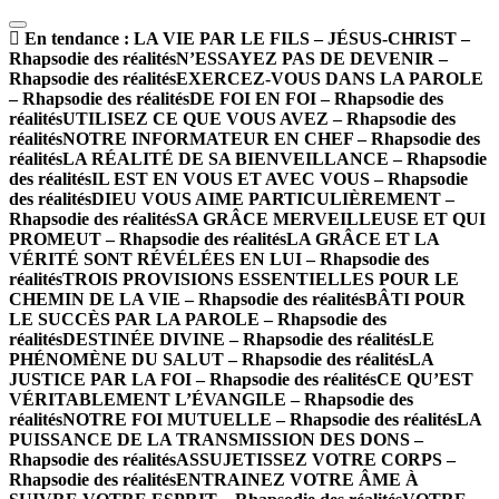
En tendance :
LA VIE PAR LE FILS – JÉSUS-CHRIST –
Rhapsodie des réalités
N’ESSAYEZ PAS DE DEVENIR –
Rhapsodie des réalités
EXERCEZ-VOUS DANS LA PAROLE
– Rhapsodie des réalités
DE FOI EN FOI – Rhapsodie des
réalités
UTILISEZ CE QUE VOUS AVEZ – Rhapsodie des
réalités
NOTRE INFORMATEUR EN CHEF – Rhapsodie des
réalités
LA RÉALITÉ DE SA BIENVEILLANCE – Rhapsodie
des réalités
IL EST EN VOUS ET AVEC VOUS – Rhapsodie
des réalités
DIEU VOUS AIME PARTICULIÈREMENT –
Rhapsodie des réalités
SA GRÂCE MERVEILLEUSE ET QUI
PROMEUT – Rhapsodie des réalités
LA GRÂCE ET LA
VÉRITÉ SONT RÉVÉLÉES EN LUI – Rhapsodie des
réalités
TROIS PROVISIONS ESSENTIELLES POUR LE
CHEMIN DE LA VIE – Rhapsodie des réalités
BÂTI POUR
LE SUCCÈS PAR LA PAROLE – Rhapsodie des
réalités
DESTINÉE DIVINE – Rhapsodie des réalités
LE
PHÉNOMÈNE DU SALUT – Rhapsodie des réalités
LA
JUSTICE PAR LA FOI – Rhapsodie des réalités
CE QU’EST
VÉRITABLEMENT L’ÉVANGILE – Rhapsodie des
réalités
NOTRE FOI MUTUELLE – Rhapsodie des réalités
LA
PUISSANCE DE LA TRANSMISSION DES DONS –
Rhapsodie des réalités
ASSUJETISSEZ VOTRE CORPS –
Rhapsodie des réalités
ENTRAINEZ VOTRE ÂME À