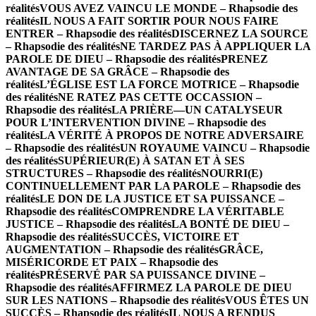
réalités
VOUS AVEZ VAINCU LE MONDE – Rhapsodie des
réalités
IL NOUS A FAIT SORTIR POUR NOUS FAIRE
ENTRER – Rhapsodie des réalités
DISCERNEZ LA SOURCE
– Rhapsodie des réalités
NE TARDEZ PAS À APPLIQUER LA
PAROLE DE DIEU – Rhapsodie des réalités
PRENEZ
AVANTAGE DE SA GRÂCE – Rhapsodie des
réalités
L’ÉGLISE EST LA FORCE MOTRICE – Rhapsodie
des réalités
NE RATEZ PAS CETTE OCCASSION –
Rhapsodie des réalités
LA PRIÈRE—UN CATALYSEUR
POUR L’INTERVENTION DIVINE – Rhapsodie des
réalités
LA VÉRITÉ À PROPOS DE NOTRE ADVERSAIRE
– Rhapsodie des réalités
UN ROYAUME VAINCU – Rhapsodie
des réalités
SUPÉRIEUR(E) À SATAN ET À SES
STRUCTURES – Rhapsodie des réalités
NOURRI(E)
CONTINUELLEMENT PAR LA PAROLE – Rhapsodie des
réalités
LE DON DE LA JUSTICE ET SA PUISSANCE –
Rhapsodie des réalités
COMPRENDRE LA VÉRITABLE
JUSTICE – Rhapsodie des réalités
LA BONTÉ DE DIEU –
Rhapsodie des réalités
SUCCÈS, VICTOIRE ET
AUGMENTATION – Rhapsodie des réalités
GRÂCE,
MISÉRICORDE ET PAIX – Rhapsodie des
réalités
PRÉSERVÉ PAR SA PUISSANCE DIVINE –
Rhapsodie des réalités
AFFIRMEZ LA PAROLE DE DIEU
SUR LES NATIONS – Rhapsodie des réalités
VOUS ÊTES UN
SUCCÈS – Rhapsodie des réalités
IL NOUS A RENDUS