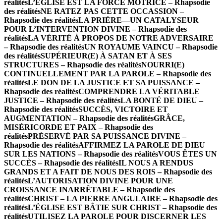
réalités
L’ÉGLISE EST LA FORCE MOTRICE – Rhapsodie
des réalités
NE RATEZ PAS CETTE OCCASSION –
Rhapsodie des réalités
LA PRIÈRE—UN CATALYSEUR
POUR L’INTERVENTION DIVINE – Rhapsodie des
réalités
LA VÉRITÉ À PROPOS DE NOTRE ADVERSAIRE
– Rhapsodie des réalités
UN ROYAUME VAINCU – Rhapsodie
des réalités
SUPÉRIEUR(E) À SATAN ET À SES
STRUCTURES – Rhapsodie des réalités
NOURRI(E)
CONTINUELLEMENT PAR LA PAROLE – Rhapsodie des
réalités
LE DON DE LA JUSTICE ET SA PUISSANCE –
Rhapsodie des réalités
COMPRENDRE LA VÉRITABLE
JUSTICE – Rhapsodie des réalités
LA BONTÉ DE DIEU –
Rhapsodie des réalités
SUCCÈS, VICTOIRE ET
AUGMENTATION – Rhapsodie des réalités
GRÂCE,
MISÉRICORDE ET PAIX – Rhapsodie des
réalités
PRÉSERVÉ PAR SA PUISSANCE DIVINE –
Rhapsodie des réalités
AFFIRMEZ LA PAROLE DE DIEU
SUR LES NATIONS – Rhapsodie des réalités
VOUS ÊTES UN
SUCCÈS – Rhapsodie des réalités
IL NOUS A RENDUS
GRANDS ET A FAIT DE NOUS DES ROIS – Rhapsodie des
réalités
L’AUTORISATION DIVINE POUR UNE
CROISSANCE INARRÊTABLE – Rhapsodie des
réalités
CHRIST – LA PIERRE ANGULAIRE – Rhapsodie des
réalités
L’ÉGLISE EST BÂTIE SUR CHRIST – Rhapsodie des
réalités
UTILISEZ LA PAROLE POUR DISCERNER LES