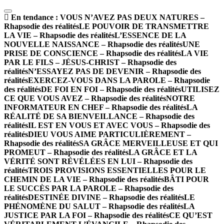
En tendance :
VOUS N’AVEZ PAS DEUX NATURES –
Rhapsodie des réalités
LE POUVOIR DE TRANSMETTRE
LA VIE – Rhapsodie des réalités
L’ESSENCE DE LA
NOUVELLE NAISSANCE – Rhapsodie des réalités
UNE
PRISE DE CONSCIENCE – Rhapsodie des réalités
LA VIE
PAR LE FILS – JÉSUS-CHRIST – Rhapsodie des
réalités
N’ESSAYEZ PAS DE DEVENIR – Rhapsodie des
réalités
EXERCEZ-VOUS DANS LA PAROLE – Rhapsodie
des réalités
DE FOI EN FOI – Rhapsodie des réalités
UTILISEZ
CE QUE VOUS AVEZ – Rhapsodie des réalités
NOTRE
INFORMATEUR EN CHEF – Rhapsodie des réalités
LA
RÉALITÉ DE SA BIENVEILLANCE – Rhapsodie des
réalités
IL EST EN VOUS ET AVEC VOUS – Rhapsodie des
réalités
DIEU VOUS AIME PARTICULIÈREMENT –
Rhapsodie des réalités
SA GRÂCE MERVEILLEUSE ET QUI
PROMEUT – Rhapsodie des réalités
LA GRÂCE ET LA
VÉRITÉ SONT RÉVÉLÉES EN LUI – Rhapsodie des
réalités
TROIS PROVISIONS ESSENTIELLES POUR LE
CHEMIN DE LA VIE – Rhapsodie des réalités
BÂTI POUR
LE SUCCÈS PAR LA PAROLE – Rhapsodie des
réalités
DESTINÉE DIVINE – Rhapsodie des réalités
LE
PHÉNOMÈNE DU SALUT – Rhapsodie des réalités
LA
JUSTICE PAR LA FOI – Rhapsodie des réalités
CE QU’EST