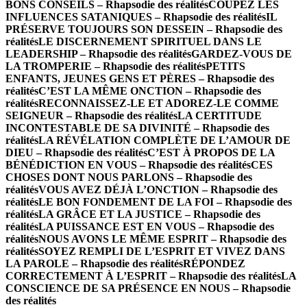
BONS CONSEILS – Rhapsodie des réalités
COUPEZ LES
INFLUENCES SATANIQUES – Rhapsodie des réalités
IL
PRÉSERVE TOUJOURS SON DESSEIN – Rhapsodie des
réalités
LE DISCERNEMENT SPIRITUEL DANS LE
LEADERSHIP – Rhapsodie des réalités
GARDEZ-VOUS DE
LA TROMPERIE – Rhapsodie des réalités
PETITS
ENFANTS, JEUNES GENS ET PÈRES – Rhapsodie des
réalités
C’EST LA MÊME ONCTION – Rhapsodie des
réalités
RECONNAISSEZ-LE ET ADOREZ-LE COMME
SEIGNEUR – Rhapsodie des réalités
LA CERTITUDE
INCONTESTABLE DE SA DIVINITÉ – Rhapsodie des
réalités
LA RÉVÉLATION COMPLÈTE DE L’AMOUR DE
DIEU – Rhapsodie des réalités
C’EST À PROPOS DE LA
BÉNÉDICTION EN VOUS – Rhapsodie des réalités
CES
CHOSES DONT NOUS PARLONS – Rhapsodie des
réalités
VOUS AVEZ DÉJÀ L’ONCTION – Rhapsodie des
réalités
LE BON FONDEMENT DE LA FOI – Rhapsodie des
réalités
LA GRÂCE ET LA JUSTICE – Rhapsodie des
réalités
LA PUISSANCE EST EN VOUS – Rhapsodie des
réalités
NOUS AVONS LE MÊME ESPRIT – Rhapsodie des
réalités
SOYEZ REMPLI DE L’ESPRIT ET VIVEZ DANS
LA PAROLE – Rhapsodie des réalités
RÉPONDEZ
CORRECTEMENT À L’ESPRIT – Rhapsodie des réalités
LA
CONSCIENCE DE SA PRÉSENCE EN NOUS – Rhapsodie
des réalités