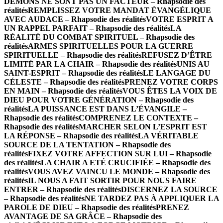
DÉMONS NE SONT PAS UN FACTEUR – Rhapsodie des
réalités
REMPLISSEZ VOTRE MANDAT ÉVANGÉLIQUE
AVEC AUDACE – Rhapsodie des réalités
VOTRE ESPRIT A
UN RAPPEL PARFAIT – Rhapsodie des réalités
LA
RÉALITÉ DU COMBAT SPIRITUEL – Rhapsodie des
réalités
ARMES SPIRITUELLES POUR LA GUERRE
SPIRITUELLE – Rhapsodie des réalités
REFUSEZ D’ÊTRE
LIMITÉ PAR LA CHAIR – Rhapsodie des réalités
UNIS AU
SAINT-ESPRIT – Rhapsodie des réalités
LE LANGAGE DU
CÉLESTE – Rhapsodie des réalités
PRENEZ VOTRE CORPS
EN MAIN – Rhapsodie des réalités
VOUS ÊTES LA VOIX DE
DIEU POUR VOTRE GÉNÉRATION – Rhapsodie des
réalités
LA PUISSANCE EST DANS L’ÉVANGILE –
Rhapsodie des réalités
COMPRENEZ LE CONTEXTE –
Rhapsodie des réalités
MARCHER SELON L’ESPRIT EST
LA RÉPONSE – Rhapsodie des réalités
LA VÉRITABLE
SOURCE DE LA TENTATION – Rhapsodie des
réalités
FIXEZ VOTRE AFFECTION SUR LUI – Rhapsodie
des réalités
LA CHAIR A ETÉ CRUCIFIÉE – Rhapsodie des
réalités
VOUS AVEZ VAINCU LE MONDE – Rhapsodie des
réalités
IL NOUS A FAIT SORTIR POUR NOUS FAIRE
ENTRER – Rhapsodie des réalités
DISCERNEZ LA SOURCE
– Rhapsodie des réalités
NE TARDEZ PAS À APPLIQUER LA
PAROLE DE DIEU – Rhapsodie des réalités
PRENEZ
AVANTAGE DE SA GRÂCE – Rhapsodie des