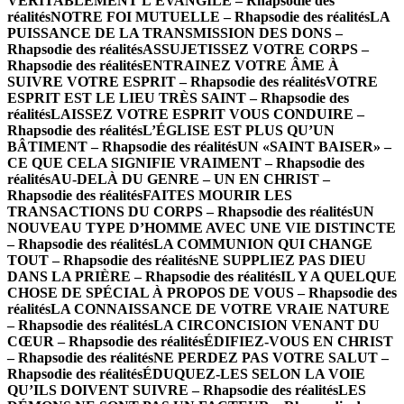
VÉRITABLEMENT L’ÉVANGILE – Rhapsodie des
réalités
NOTRE FOI MUTUELLE – Rhapsodie des réalités
LA
PUISSANCE DE LA TRANSMISSION DES DONS –
Rhapsodie des réalités
ASSUJETISSEZ VOTRE CORPS –
Rhapsodie des réalités
ENTRAINEZ VOTRE ÂME À
SUIVRE VOTRE ESPRIT – Rhapsodie des réalités
VOTRE
ESPRIT EST LE LIEU TRÈS SAINT – Rhapsodie des
réalités
LAISSEZ VOTRE ESPRIT VOUS CONDUIRE –
Rhapsodie des réalités
L’ÉGLISE EST PLUS QU’UN
BÂTIMENT – Rhapsodie des réalités
UN «SAINT BAISER» –
CE QUE CELA SIGNIFIE VRAIMENT – Rhapsodie des
réalités
AU-DELÀ DU GENRE – UN EN CHRIST –
Rhapsodie des réalités
FAITES MOURIR LES
TRANSACTIONS DU CORPS – Rhapsodie des réalités
UN
NOUVEAU TYPE D’HOMME AVEC UNE VIE DISTINCTE
– Rhapsodie des réalités
LA COMMUNION QUI CHANGE
TOUT – Rhapsodie des réalités
NE SUPPLIEZ PAS DIEU
DANS LA PRIÈRE – Rhapsodie des réalités
IL Y A QUELQUE
CHOSE DE SPÉCIAL À PROPOS DE VOUS – Rhapsodie des
réalités
LA CONNAISSANCE DE VOTRE VRAIE NATURE
– Rhapsodie des réalités
LA CIRCONCISION VENANT DU
CŒUR – Rhapsodie des réalités
ÉDIFIEZ-VOUS EN CHRIST
– Rhapsodie des réalités
NE PERDEZ PAS VOTRE SALUT –
Rhapsodie des réalités
ÉDUQUEZ-LES SELON LA VOIE
QU’ILS DOIVENT SUIVRE – Rhapsodie des réalités
LES