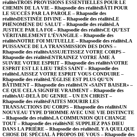
réalités
TROIS PROVISIONS ESSENTIELLES POUR LE
CHEMIN DE LA VIE – Rhapsodie des réalités
BÂTI POUR
LE SUCCÈS PAR LA PAROLE – Rhapsodie des
réalités
DESTINÉE DIVINE – Rhapsodie des réalités
LE
PHÉNOMÈNE DU SALUT – Rhapsodie des réalités
LA
JUSTICE PAR LA FOI – Rhapsodie des réalités
CE QU’EST
VÉRITABLEMENT L’ÉVANGILE – Rhapsodie des
réalités
NOTRE FOI MUTUELLE – Rhapsodie des réalités
LA
PUISSANCE DE LA TRANSMISSION DES DONS –
Rhapsodie des réalités
ASSUJETISSEZ VOTRE CORPS –
Rhapsodie des réalités
ENTRAINEZ VOTRE ÂME À
SUIVRE VOTRE ESPRIT – Rhapsodie des réalités
VOTRE
ESPRIT EST LE LIEU TRÈS SAINT – Rhapsodie des
réalités
LAISSEZ VOTRE ESPRIT VOUS CONDUIRE –
Rhapsodie des réalités
L’ÉGLISE EST PLUS QU’UN
BÂTIMENT – Rhapsodie des réalités
UN «SAINT BAISER» –
CE QUE CELA SIGNIFIE VRAIMENT – Rhapsodie des
réalités
AU-DELÀ DU GENRE – UN EN CHRIST –
Rhapsodie des réalités
FAITES MOURIR LES
TRANSACTIONS DU CORPS – Rhapsodie des réalités
UN
NOUVEAU TYPE D’HOMME AVEC UNE VIE DISTINCTE
– Rhapsodie des réalités
LA COMMUNION QUI CHANGE
TOUT – Rhapsodie des réalités
NE SUPPLIEZ PAS DIEU
DANS LA PRIÈRE – Rhapsodie des réalités
IL Y A QUELQUE
CHOSE DE SPÉCIAL À PROPOS DE VOUS – Rhapsodie des