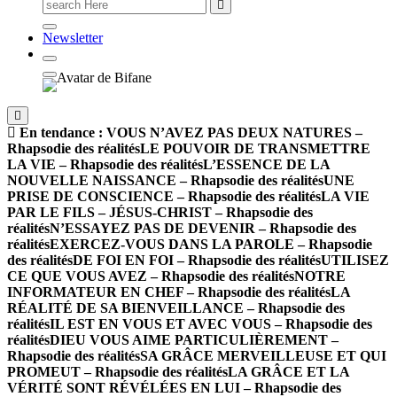
Newsletter
En tendance :
VOUS N’AVEZ PAS DEUX NATURES –
Rhapsodie des réalités
LE POUVOIR DE TRANSMETTRE
LA VIE – Rhapsodie des réalités
L’ESSENCE DE LA
NOUVELLE NAISSANCE – Rhapsodie des réalités
UNE
PRISE DE CONSCIENCE – Rhapsodie des réalités
LA VIE
PAR LE FILS – JÉSUS-CHRIST – Rhapsodie des
réalités
N’ESSAYEZ PAS DE DEVENIR – Rhapsodie des
réalités
EXERCEZ-VOUS DANS LA PAROLE – Rhapsodie
des réalités
DE FOI EN FOI – Rhapsodie des réalités
UTILISEZ
CE QUE VOUS AVEZ – Rhapsodie des réalités
NOTRE
INFORMATEUR EN CHEF – Rhapsodie des réalités
LA
RÉALITÉ DE SA BIENVEILLANCE – Rhapsodie des
réalités
IL EST EN VOUS ET AVEC VOUS – Rhapsodie des
réalités
DIEU VOUS AIME PARTICULIÈREMENT –
Rhapsodie des réalités
SA GRÂCE MERVEILLEUSE ET QUI
PROMEUT – Rhapsodie des réalités
LA GRÂCE ET LA
VÉRITÉ SONT RÉVÉLÉES EN LUI – Rhapsodie des