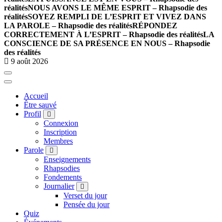
réalités
NOUS AVONS LE MÊME ESPRIT – Rhapsodie des
réalités
SOYEZ REMPLI DE L’ESPRIT ET VIVEZ DANS
LA PAROLE – Rhapsodie des réalités
RÉPONDEZ
CORRECTEMENT À L’ESPRIT – Rhapsodie des réalités
LA
CONSCIENCE DE SA PRÉSENCE EN NOUS – Rhapsodie
des réalités
9 août 2026
Accueil
Être sauvé
Profil
Connexion
Inscription
Membres
Parole
Enseignements
Rhapsodies
Fondements
Journalier
Verset du jour
Pensée du jour
Quiz