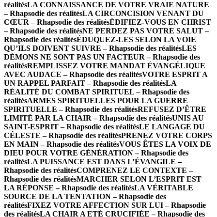
réalités
LA CONNAISSANCE DE VOTRE VRAIE NATURE
– Rhapsodie des réalités
LA CIRCONCISION VENANT DU
CŒUR – Rhapsodie des réalités
ÉDIFIEZ-VOUS EN CHRIST
– Rhapsodie des réalités
NE PERDEZ PAS VOTRE SALUT –
Rhapsodie des réalités
ÉDUQUEZ-LES SELON LA VOIE
QU’ILS DOIVENT SUIVRE – Rhapsodie des réalités
LES
DÉMONS NE SONT PAS UN FACTEUR – Rhapsodie des
réalités
REMPLISSEZ VOTRE MANDAT ÉVANGÉLIQUE
AVEC AUDACE – Rhapsodie des réalités
VOTRE ESPRIT A
UN RAPPEL PARFAIT – Rhapsodie des réalités
LA
RÉALITÉ DU COMBAT SPIRITUEL – Rhapsodie des
réalités
ARMES SPIRITUELLES POUR LA GUERRE
SPIRITUELLE – Rhapsodie des réalités
REFUSEZ D’ÊTRE
LIMITÉ PAR LA CHAIR – Rhapsodie des réalités
UNIS AU
SAINT-ESPRIT – Rhapsodie des réalités
LE LANGAGE DU
CÉLESTE – Rhapsodie des réalités
PRENEZ VOTRE CORPS
EN MAIN – Rhapsodie des réalités
VOUS ÊTES LA VOIX DE
DIEU POUR VOTRE GÉNÉRATION – Rhapsodie des
réalités
LA PUISSANCE EST DANS L’ÉVANGILE –
Rhapsodie des réalités
COMPRENEZ LE CONTEXTE –
Rhapsodie des réalités
MARCHER SELON L’ESPRIT EST
LA RÉPONSE – Rhapsodie des réalités
LA VÉRITABLE
SOURCE DE LA TENTATION – Rhapsodie des
réalités
FIXEZ VOTRE AFFECTION SUR LUI – Rhapsodie
des réalités
LA CHAIR A ETÉ CRUCIFIÉE – Rhapsodie des