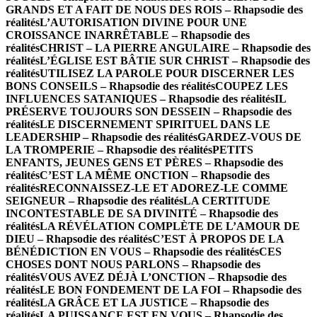
GRANDS ET A FAIT DE NOUS DES ROIS – Rhapsodie des
réalités
L’AUTORISATION DIVINE POUR UNE
CROISSANCE INARRÊTABLE – Rhapsodie des
réalités
CHRIST – LA PIERRE ANGULAIRE – Rhapsodie des
réalités
L’ÉGLISE EST BÂTIE SUR CHRIST – Rhapsodie des
réalités
UTILISEZ LA PAROLE POUR DISCERNER LES
BONS CONSEILS – Rhapsodie des réalités
COUPEZ LES
INFLUENCES SATANIQUES – Rhapsodie des réalités
IL
PRÉSERVE TOUJOURS SON DESSEIN – Rhapsodie des
réalités
LE DISCERNEMENT SPIRITUEL DANS LE
LEADERSHIP – Rhapsodie des réalités
GARDEZ-VOUS DE
LA TROMPERIE – Rhapsodie des réalités
PETITS
ENFANTS, JEUNES GENS ET PÈRES – Rhapsodie des
réalités
C’EST LA MÊME ONCTION – Rhapsodie des
réalités
RECONNAISSEZ-LE ET ADOREZ-LE COMME
SEIGNEUR – Rhapsodie des réalités
LA CERTITUDE
INCONTESTABLE DE SA DIVINITÉ – Rhapsodie des
réalités
LA RÉVÉLATION COMPLÈTE DE L’AMOUR DE
DIEU – Rhapsodie des réalités
C’EST À PROPOS DE LA
BÉNÉDICTION EN VOUS – Rhapsodie des réalités
CES
CHOSES DONT NOUS PARLONS – Rhapsodie des
réalités
VOUS AVEZ DÉJÀ L’ONCTION – Rhapsodie des
réalités
LE BON FONDEMENT DE LA FOI – Rhapsodie des
réalités
LA GRÂCE ET LA JUSTICE – Rhapsodie des
réalités
LA PUISSANCE EST EN VOUS – Rhapsodie des