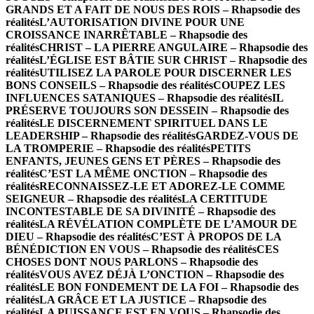
GRANDS ET A FAIT DE NOUS DES ROIS – Rhapsodie des
réalités
L’AUTORISATION DIVINE POUR UNE
CROISSANCE INARRÊTABLE – Rhapsodie des
réalités
CHRIST – LA PIERRE ANGULAIRE – Rhapsodie des
réalités
L’ÉGLISE EST BÂTIE SUR CHRIST – Rhapsodie des
réalités
UTILISEZ LA PAROLE POUR DISCERNER LES
BONS CONSEILS – Rhapsodie des réalités
COUPEZ LES
INFLUENCES SATANIQUES – Rhapsodie des réalités
IL
PRÉSERVE TOUJOURS SON DESSEIN – Rhapsodie des
réalités
LE DISCERNEMENT SPIRITUEL DANS LE
LEADERSHIP – Rhapsodie des réalités
GARDEZ-VOUS DE
LA TROMPERIE – Rhapsodie des réalités
PETITS
ENFANTS, JEUNES GENS ET PÈRES – Rhapsodie des
réalités
C’EST LA MÊME ONCTION – Rhapsodie des
réalités
RECONNAISSEZ-LE ET ADOREZ-LE COMME
SEIGNEUR – Rhapsodie des réalités
LA CERTITUDE
INCONTESTABLE DE SA DIVINITÉ – Rhapsodie des
réalités
LA RÉVÉLATION COMPLÈTE DE L’AMOUR DE
DIEU – Rhapsodie des réalités
C’EST À PROPOS DE LA
BÉNÉDICTION EN VOUS – Rhapsodie des réalités
CES
CHOSES DONT NOUS PARLONS – Rhapsodie des
réalités
VOUS AVEZ DÉJÀ L’ONCTION – Rhapsodie des
réalités
LE BON FONDEMENT DE LA FOI – Rhapsodie des
réalités
LA GRÂCE ET LA JUSTICE – Rhapsodie des
réalités
LA PUISSANCE EST EN VOUS – Rhapsodie des