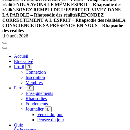
réalités
NOUS AVONS LE MÊME ESPRIT – Rhapsodie des
réalités
SOYEZ REMPLI DE L’ESPRIT ET VIVEZ DANS
LA PAROLE – Rhapsodie des réalités
RÉPONDEZ
CORRECTEMENT À L’ESPRIT – Rhapsodie des réalités
LA
CONSCIENCE DE SA PRÉSENCE EN NOUS – Rhapsodie
des réalités
9 août 2026
Accueil
Être sauvé
Profil
Connexion
Inscription
Membres
Parole
Enseignements
Rhapsodies
Fondements
Journalier
Verset du jour
Pensée du jour
Quiz