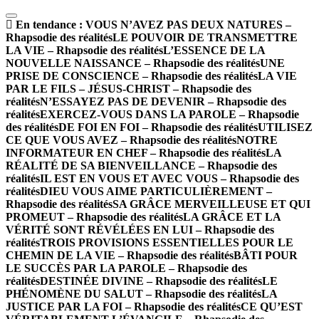
En tendance :
VOUS N’AVEZ PAS DEUX NATURES –
Rhapsodie des réalités
LE POUVOIR DE TRANSMETTRE
LA VIE – Rhapsodie des réalités
L’ESSENCE DE LA
NOUVELLE NAISSANCE – Rhapsodie des réalités
UNE
PRISE DE CONSCIENCE – Rhapsodie des réalités
LA VIE
PAR LE FILS – JÉSUS-CHRIST – Rhapsodie des
réalités
N’ESSAYEZ PAS DE DEVENIR – Rhapsodie des
réalités
EXERCEZ-VOUS DANS LA PAROLE – Rhapsodie
des réalités
DE FOI EN FOI – Rhapsodie des réalités
UTILISEZ
CE QUE VOUS AVEZ – Rhapsodie des réalités
NOTRE
INFORMATEUR EN CHEF – Rhapsodie des réalités
LA
RÉALITÉ DE SA BIENVEILLANCE – Rhapsodie des
réalités
IL EST EN VOUS ET AVEC VOUS – Rhapsodie des
réalités
DIEU VOUS AIME PARTICULIÈREMENT –
Rhapsodie des réalités
SA GRÂCE MERVEILLEUSE ET QUI
PROMEUT – Rhapsodie des réalités
LA GRÂCE ET LA
VÉRITÉ SONT RÉVÉLÉES EN LUI – Rhapsodie des
réalités
TROIS PROVISIONS ESSENTIELLES POUR LE
CHEMIN DE LA VIE – Rhapsodie des réalités
BÂTI POUR
LE SUCCÈS PAR LA PAROLE – Rhapsodie des
réalités
DESTINÉE DIVINE – Rhapsodie des réalités
LE
PHÉNOMÈNE DU SALUT – Rhapsodie des réalités
LA
JUSTICE PAR LA FOI – Rhapsodie des réalités
CE QU’EST