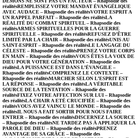
DÉMONS NE SONT PAS UN FACTEUR – Rhapsodie des
réalités
REMPLISSEZ VOTRE MANDAT ÉVANGÉLIQUE
AVEC AUDACE – Rhapsodie des réalités
VOTRE ESPRIT A
UN RAPPEL PARFAIT – Rhapsodie des réalités
LA
RÉALITÉ DU COMBAT SPIRITUEL – Rhapsodie des
réalités
ARMES SPIRITUELLES POUR LA GUERRE
SPIRITUELLE – Rhapsodie des réalités
REFUSEZ D’ÊTRE
LIMITÉ PAR LA CHAIR – Rhapsodie des réalités
UNIS AU
SAINT-ESPRIT – Rhapsodie des réalités
LE LANGAGE DU
CÉLESTE – Rhapsodie des réalités
PRENEZ VOTRE CORPS
EN MAIN – Rhapsodie des réalités
VOUS ÊTES LA VOIX DE
DIEU POUR VOTRE GÉNÉRATION – Rhapsodie des
réalités
LA PUISSANCE EST DANS L’ÉVANGILE –
Rhapsodie des réalités
COMPRENEZ LE CONTEXTE –
Rhapsodie des réalités
MARCHER SELON L’ESPRIT EST
LA RÉPONSE – Rhapsodie des réalités
LA VÉRITABLE
SOURCE DE LA TENTATION – Rhapsodie des
réalités
FIXEZ VOTRE AFFECTION SUR LUI – Rhapsodie
des réalités
LA CHAIR A ETÉ CRUCIFIÉE – Rhapsodie des
réalités
VOUS AVEZ VAINCU LE MONDE – Rhapsodie des
réalités
IL NOUS A FAIT SORTIR POUR NOUS FAIRE
ENTRER – Rhapsodie des réalités
DISCERNEZ LA SOURCE
– Rhapsodie des réalités
NE TARDEZ PAS À APPLIQUER LA
PAROLE DE DIEU – Rhapsodie des réalités
PRENEZ
AVANTAGE DE SA GRÂCE – Rhapsodie des