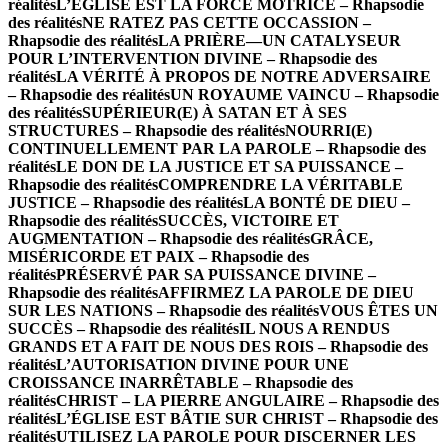
réalités
L’ÉGLISE EST LA FORCE MOTRICE – Rhapsodie
des réalités
NE RATEZ PAS CETTE OCCASSION –
Rhapsodie des réalités
LA PRIÈRE—UN CATALYSEUR
POUR L’INTERVENTION DIVINE – Rhapsodie des
réalités
LA VÉRITÉ À PROPOS DE NOTRE ADVERSAIRE
– Rhapsodie des réalités
UN ROYAUME VAINCU – Rhapsodie
des réalités
SUPÉRIEUR(E) À SATAN ET À SES
STRUCTURES – Rhapsodie des réalités
NOURRI(E)
CONTINUELLEMENT PAR LA PAROLE – Rhapsodie des
réalités
LE DON DE LA JUSTICE ET SA PUISSANCE –
Rhapsodie des réalités
COMPRENDRE LA VÉRITABLE
JUSTICE – Rhapsodie des réalités
LA BONTÉ DE DIEU –
Rhapsodie des réalités
SUCCÈS, VICTOIRE ET
AUGMENTATION – Rhapsodie des réalités
GRÂCE,
MISÉRICORDE ET PAIX – Rhapsodie des
réalités
PRÉSERVÉ PAR SA PUISSANCE DIVINE –
Rhapsodie des réalités
AFFIRMEZ LA PAROLE DE DIEU
SUR LES NATIONS – Rhapsodie des réalités
VOUS ÊTES UN
SUCCÈS – Rhapsodie des réalités
IL NOUS A RENDUS
GRANDS ET A FAIT DE NOUS DES ROIS – Rhapsodie des
réalités
L’AUTORISATION DIVINE POUR UNE
CROISSANCE INARRÊTABLE – Rhapsodie des
réalités
CHRIST – LA PIERRE ANGULAIRE – Rhapsodie des
réalités
L’ÉGLISE EST BÂTIE SUR CHRIST – Rhapsodie des
réalités
UTILISEZ LA PAROLE POUR DISCERNER LES