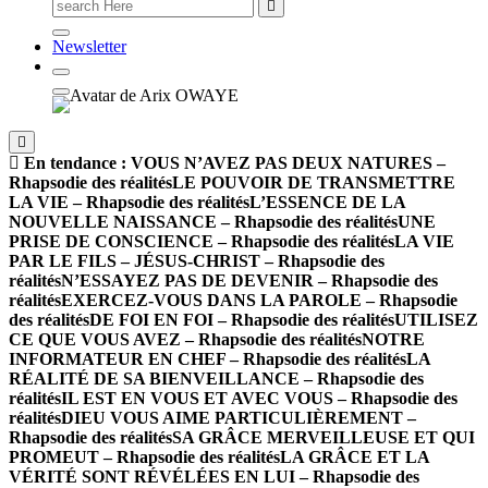
Newsletter
En tendance :
VOUS N’AVEZ PAS DEUX NATURES –
Rhapsodie des réalités
LE POUVOIR DE TRANSMETTRE
LA VIE – Rhapsodie des réalités
L’ESSENCE DE LA
NOUVELLE NAISSANCE – Rhapsodie des réalités
UNE
PRISE DE CONSCIENCE – Rhapsodie des réalités
LA VIE
PAR LE FILS – JÉSUS-CHRIST – Rhapsodie des
réalités
N’ESSAYEZ PAS DE DEVENIR – Rhapsodie des
réalités
EXERCEZ-VOUS DANS LA PAROLE – Rhapsodie
des réalités
DE FOI EN FOI – Rhapsodie des réalités
UTILISEZ
CE QUE VOUS AVEZ – Rhapsodie des réalités
NOTRE
INFORMATEUR EN CHEF – Rhapsodie des réalités
LA
RÉALITÉ DE SA BIENVEILLANCE – Rhapsodie des
réalités
IL EST EN VOUS ET AVEC VOUS – Rhapsodie des
réalités
DIEU VOUS AIME PARTICULIÈREMENT –
Rhapsodie des réalités
SA GRÂCE MERVEILLEUSE ET QUI
PROMEUT – Rhapsodie des réalités
LA GRÂCE ET LA
VÉRITÉ SONT RÉVÉLÉES EN LUI – Rhapsodie des