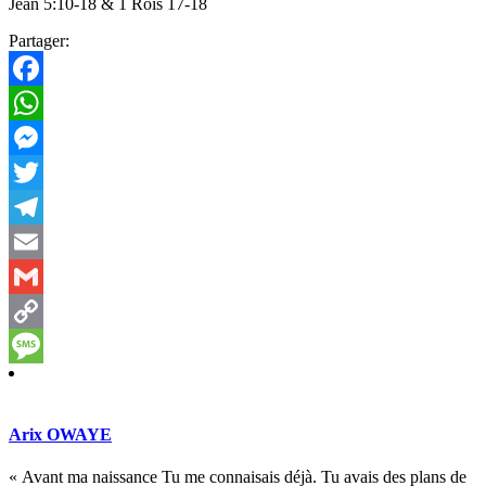
Jean 5:10-18 & 1 Rois 17-18
Partager:
Facebook
WhatsApp
Messenger
Twitter
Telegram
Email
Gmail
Copy
Link
Message
Arix OWAYE
« Avant ma naissance Tu me connaisais déjà. Tu avais des plans de