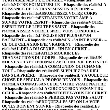
VÉRITABLEMENT L’ÉVANGILE – Rhapsodie des
réalités
NOTRE FOI MUTUELLE – Rhapsodie des réalités
LA
PUISSANCE DE LA TRANSMISSION DES DONS –
Rhapsodie des réalités
ASSUJETISSEZ VOTRE CORPS –
Rhapsodie des réalités
ENTRAINEZ VOTRE ÂME À
SUIVRE VOTRE ESPRIT – Rhapsodie des réalités
VOTRE
ESPRIT EST LE LIEU TRÈS SAINT – Rhapsodie des
réalités
LAISSEZ VOTRE ESPRIT VOUS CONDUIRE –
Rhapsodie des réalités
L’ÉGLISE EST PLUS QU’UN
BÂTIMENT – Rhapsodie des réalités
UN «SAINT BAISER» –
CE QUE CELA SIGNIFIE VRAIMENT – Rhapsodie des
réalités
AU-DELÀ DU GENRE – UN EN CHRIST –
Rhapsodie des réalités
FAITES MOURIR LES
TRANSACTIONS DU CORPS – Rhapsodie des réalités
UN
NOUVEAU TYPE D’HOMME AVEC UNE VIE DISTINCTE
– Rhapsodie des réalités
LA COMMUNION QUI CHANGE
TOUT – Rhapsodie des réalités
NE SUPPLIEZ PAS DIEU
DANS LA PRIÈRE – Rhapsodie des réalités
IL Y A QUELQUE
CHOSE DE SPÉCIAL À PROPOS DE VOUS – Rhapsodie des
réalités
LA CONNAISSANCE DE VOTRE VRAIE NATURE
– Rhapsodie des réalités
LA CIRCONCISION VENANT DU
CŒUR – Rhapsodie des réalités
ÉDIFIEZ-VOUS EN CHRIST
– Rhapsodie des réalités
NE PERDEZ PAS VOTRE SALUT –
Rhapsodie des réalités
ÉDUQUEZ-LES SELON LA VOIE
QU’ILS DOIVENT SUIVRE – Rhapsodie des réalités
LES