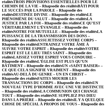
réalités
TROIS PROVISIONS ESSENTIELLES POUR LE
CHEMIN DE LA VIE – Rhapsodie des réalités
BÂTI POUR
LE SUCCÈS PAR LA PAROLE – Rhapsodie des
réalités
DESTINÉE DIVINE – Rhapsodie des réalités
LE
PHÉNOMÈNE DU SALUT – Rhapsodie des réalités
LA
JUSTICE PAR LA FOI – Rhapsodie des réalités
CE QU’EST
VÉRITABLEMENT L’ÉVANGILE – Rhapsodie des
réalités
NOTRE FOI MUTUELLE – Rhapsodie des réalités
LA
PUISSANCE DE LA TRANSMISSION DES DONS –
Rhapsodie des réalités
ASSUJETISSEZ VOTRE CORPS –
Rhapsodie des réalités
ENTRAINEZ VOTRE ÂME À
SUIVRE VOTRE ESPRIT – Rhapsodie des réalités
VOTRE
ESPRIT EST LE LIEU TRÈS SAINT – Rhapsodie des
réalités
LAISSEZ VOTRE ESPRIT VOUS CONDUIRE –
Rhapsodie des réalités
L’ÉGLISE EST PLUS QU’UN
BÂTIMENT – Rhapsodie des réalités
UN «SAINT BAISER» –
CE QUE CELA SIGNIFIE VRAIMENT – Rhapsodie des
réalités
AU-DELÀ DU GENRE – UN EN CHRIST –
Rhapsodie des réalités
FAITES MOURIR LES
TRANSACTIONS DU CORPS – Rhapsodie des réalités
UN
NOUVEAU TYPE D’HOMME AVEC UNE VIE DISTINCTE
– Rhapsodie des réalités
LA COMMUNION QUI CHANGE
TOUT – Rhapsodie des réalités
NE SUPPLIEZ PAS DIEU
DANS LA PRIÈRE – Rhapsodie des réalités
IL Y A QUELQUE
CHOSE DE SPÉCIAL À PROPOS DE VOUS – Rhapsodie des