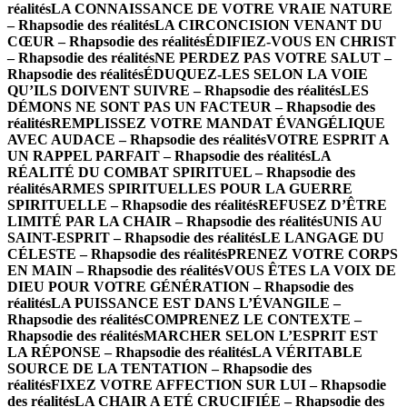
réalités
LA CONNAISSANCE DE VOTRE VRAIE NATURE
– Rhapsodie des réalités
LA CIRCONCISION VENANT DU
CŒUR – Rhapsodie des réalités
ÉDIFIEZ-VOUS EN CHRIST
– Rhapsodie des réalités
NE PERDEZ PAS VOTRE SALUT –
Rhapsodie des réalités
ÉDUQUEZ-LES SELON LA VOIE
QU’ILS DOIVENT SUIVRE – Rhapsodie des réalités
LES
DÉMONS NE SONT PAS UN FACTEUR – Rhapsodie des
réalités
REMPLISSEZ VOTRE MANDAT ÉVANGÉLIQUE
AVEC AUDACE – Rhapsodie des réalités
VOTRE ESPRIT A
UN RAPPEL PARFAIT – Rhapsodie des réalités
LA
RÉALITÉ DU COMBAT SPIRITUEL – Rhapsodie des
réalités
ARMES SPIRITUELLES POUR LA GUERRE
SPIRITUELLE – Rhapsodie des réalités
REFUSEZ D’ÊTRE
LIMITÉ PAR LA CHAIR – Rhapsodie des réalités
UNIS AU
SAINT-ESPRIT – Rhapsodie des réalités
LE LANGAGE DU
CÉLESTE – Rhapsodie des réalités
PRENEZ VOTRE CORPS
EN MAIN – Rhapsodie des réalités
VOUS ÊTES LA VOIX DE
DIEU POUR VOTRE GÉNÉRATION – Rhapsodie des
réalités
LA PUISSANCE EST DANS L’ÉVANGILE –
Rhapsodie des réalités
COMPRENEZ LE CONTEXTE –
Rhapsodie des réalités
MARCHER SELON L’ESPRIT EST
LA RÉPONSE – Rhapsodie des réalités
LA VÉRITABLE
SOURCE DE LA TENTATION – Rhapsodie des
réalités
FIXEZ VOTRE AFFECTION SUR LUI – Rhapsodie
des réalités
LA CHAIR A ETÉ CRUCIFIÉE – Rhapsodie des