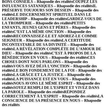
BONS CONSEILS – Rhapsodie des réalités
COUPEZ LES
INFLUENCES SATANIQUES – Rhapsodie des réalités
IL
PRÉSERVE TOUJOURS SON DESSEIN – Rhapsodie des
réalités
LE DISCERNEMENT SPIRITUEL DANS LE
LEADERSHIP – Rhapsodie des réalités
GARDEZ-VOUS DE
LA TROMPERIE – Rhapsodie des réalités
PETITS
ENFANTS, JEUNES GENS ET PÈRES – Rhapsodie des
réalités
C’EST LA MÊME ONCTION – Rhapsodie des
réalités
RECONNAISSEZ-LE ET ADOREZ-LE COMME
SEIGNEUR – Rhapsodie des réalités
LA CERTITUDE
INCONTESTABLE DE SA DIVINITÉ – Rhapsodie des
réalités
LA RÉVÉLATION COMPLÈTE DE L’AMOUR DE
DIEU – Rhapsodie des réalités
C’EST À PROPOS DE LA
BÉNÉDICTION EN VOUS – Rhapsodie des réalités
CES
CHOSES DONT NOUS PARLONS – Rhapsodie des
réalités
VOUS AVEZ DÉJÀ L’ONCTION – Rhapsodie des
réalités
LE BON FONDEMENT DE LA FOI – Rhapsodie des
réalités
LA GRÂCE ET LA JUSTICE – Rhapsodie des
réalités
LA PUISSANCE EST EN VOUS – Rhapsodie des
réalités
NOUS AVONS LE MÊME ESPRIT – Rhapsodie des
réalités
SOYEZ REMPLI DE L’ESPRIT ET VIVEZ DANS
LA PAROLE – Rhapsodie des réalités
RÉPONDEZ
CORRECTEMENT À L’ESPRIT – Rhapsodie des réalités
LA
CONSCIENCE DE SA PRÉSENCE EN NOUS – Rhapsodie
des réalités