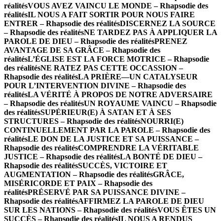
réalités
VOUS AVEZ VAINCU LE MONDE – Rhapsodie des
réalités
IL NOUS A FAIT SORTIR POUR NOUS FAIRE
ENTRER – Rhapsodie des réalités
DISCERNEZ LA SOURCE
– Rhapsodie des réalités
NE TARDEZ PAS À APPLIQUER LA
PAROLE DE DIEU – Rhapsodie des réalités
PRENEZ
AVANTAGE DE SA GRÂCE – Rhapsodie des
réalités
L’ÉGLISE EST LA FORCE MOTRICE – Rhapsodie
des réalités
NE RATEZ PAS CETTE OCCASSION –
Rhapsodie des réalités
LA PRIÈRE—UN CATALYSEUR
POUR L’INTERVENTION DIVINE – Rhapsodie des
réalités
LA VÉRITÉ À PROPOS DE NOTRE ADVERSAIRE
– Rhapsodie des réalités
UN ROYAUME VAINCU – Rhapsodie
des réalités
SUPÉRIEUR(E) À SATAN ET À SES
STRUCTURES – Rhapsodie des réalités
NOURRI(E)
CONTINUELLEMENT PAR LA PAROLE – Rhapsodie des
réalités
LE DON DE LA JUSTICE ET SA PUISSANCE –
Rhapsodie des réalités
COMPRENDRE LA VÉRITABLE
JUSTICE – Rhapsodie des réalités
LA BONTÉ DE DIEU –
Rhapsodie des réalités
SUCCÈS, VICTOIRE ET
AUGMENTATION – Rhapsodie des réalités
GRÂCE,
MISÉRICORDE ET PAIX – Rhapsodie des
réalités
PRÉSERVÉ PAR SA PUISSANCE DIVINE –
Rhapsodie des réalités
AFFIRMEZ LA PAROLE DE DIEU
SUR LES NATIONS – Rhapsodie des réalités
VOUS ÊTES UN
SUCCÈS – Rhapsodie des réalités
IL NOUS A RENDUS