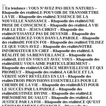
En tendance :
VOUS N’AVEZ PAS DEUX NATURES –
Rhapsodie des réalités
LE POUVOIR DE TRANSMETTRE
LA VIE – Rhapsodie des réalités
L’ESSENCE DE LA
NOUVELLE NAISSANCE – Rhapsodie des réalités
UNE
PRISE DE CONSCIENCE – Rhapsodie des réalités
LA VIE
PAR LE FILS – JÉSUS-CHRIST – Rhapsodie des
réalités
N’ESSAYEZ PAS DE DEVENIR – Rhapsodie des
réalités
EXERCEZ-VOUS DANS LA PAROLE – Rhapsodie
des réalités
DE FOI EN FOI – Rhapsodie des réalités
UTILISEZ
CE QUE VOUS AVEZ – Rhapsodie des réalités
NOTRE
INFORMATEUR EN CHEF – Rhapsodie des réalités
LA
RÉALITÉ DE SA BIENVEILLANCE – Rhapsodie des
réalités
IL EST EN VOUS ET AVEC VOUS – Rhapsodie des
réalités
DIEU VOUS AIME PARTICULIÈREMENT –
Rhapsodie des réalités
SA GRÂCE MERVEILLEUSE ET QUI
PROMEUT – Rhapsodie des réalités
LA GRÂCE ET LA
VÉRITÉ SONT RÉVÉLÉES EN LUI – Rhapsodie des
réalités
TROIS PROVISIONS ESSENTIELLES POUR LE
CHEMIN DE LA VIE – Rhapsodie des réalités
BÂTI POUR
LE SUCCÈS PAR LA PAROLE – Rhapsodie des
réalités
DESTINÉE DIVINE – Rhapsodie des réalités
LE
PHÉNOMÈNE DU SALUT – Rhapsodie des réalités
LA
JUSTICE PAR LA FOI – Rhapsodie des réalités
CE QU’EST