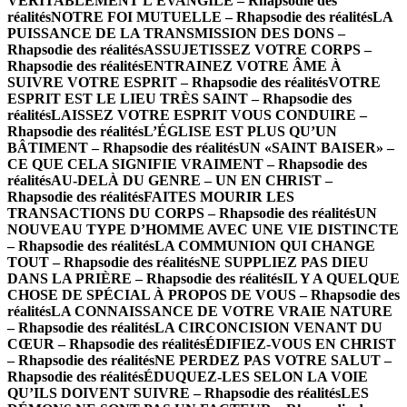
VÉRITABLEMENT L’ÉVANGILE – Rhapsodie des
réalités
NOTRE FOI MUTUELLE – Rhapsodie des réalités
LA
PUISSANCE DE LA TRANSMISSION DES DONS –
Rhapsodie des réalités
ASSUJETISSEZ VOTRE CORPS –
Rhapsodie des réalités
ENTRAINEZ VOTRE ÂME À
SUIVRE VOTRE ESPRIT – Rhapsodie des réalités
VOTRE
ESPRIT EST LE LIEU TRÈS SAINT – Rhapsodie des
réalités
LAISSEZ VOTRE ESPRIT VOUS CONDUIRE –
Rhapsodie des réalités
L’ÉGLISE EST PLUS QU’UN
BÂTIMENT – Rhapsodie des réalités
UN «SAINT BAISER» –
CE QUE CELA SIGNIFIE VRAIMENT – Rhapsodie des
réalités
AU-DELÀ DU GENRE – UN EN CHRIST –
Rhapsodie des réalités
FAITES MOURIR LES
TRANSACTIONS DU CORPS – Rhapsodie des réalités
UN
NOUVEAU TYPE D’HOMME AVEC UNE VIE DISTINCTE
– Rhapsodie des réalités
LA COMMUNION QUI CHANGE
TOUT – Rhapsodie des réalités
NE SUPPLIEZ PAS DIEU
DANS LA PRIÈRE – Rhapsodie des réalités
IL Y A QUELQUE
CHOSE DE SPÉCIAL À PROPOS DE VOUS – Rhapsodie des
réalités
LA CONNAISSANCE DE VOTRE VRAIE NATURE
– Rhapsodie des réalités
LA CIRCONCISION VENANT DU
CŒUR – Rhapsodie des réalités
ÉDIFIEZ-VOUS EN CHRIST
– Rhapsodie des réalités
NE PERDEZ PAS VOTRE SALUT –
Rhapsodie des réalités
ÉDUQUEZ-LES SELON LA VOIE
QU’ILS DOIVENT SUIVRE – Rhapsodie des réalités
LES