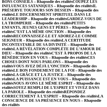
BONS CONSEILS – Rhapsodie des réalités
COUPEZ LES
INFLUENCES SATANIQUES – Rhapsodie des réalités
IL
PRÉSERVE TOUJOURS SON DESSEIN – Rhapsodie des
réalités
LE DISCERNEMENT SPIRITUEL DANS LE
LEADERSHIP – Rhapsodie des réalités
GARDEZ-VOUS DE
LA TROMPERIE – Rhapsodie des réalités
PETITS
ENFANTS, JEUNES GENS ET PÈRES – Rhapsodie des
réalités
C’EST LA MÊME ONCTION – Rhapsodie des
réalités
RECONNAISSEZ-LE ET ADOREZ-LE COMME
SEIGNEUR – Rhapsodie des réalités
LA CERTITUDE
INCONTESTABLE DE SA DIVINITÉ – Rhapsodie des
réalités
LA RÉVÉLATION COMPLÈTE DE L’AMOUR DE
DIEU – Rhapsodie des réalités
C’EST À PROPOS DE LA
BÉNÉDICTION EN VOUS – Rhapsodie des réalités
CES
CHOSES DONT NOUS PARLONS – Rhapsodie des
réalités
VOUS AVEZ DÉJÀ L’ONCTION – Rhapsodie des
réalités
LE BON FONDEMENT DE LA FOI – Rhapsodie des
réalités
LA GRÂCE ET LA JUSTICE – Rhapsodie des
réalités
LA PUISSANCE EST EN VOUS – Rhapsodie des
réalités
NOUS AVONS LE MÊME ESPRIT – Rhapsodie des
réalités
SOYEZ REMPLI DE L’ESPRIT ET VIVEZ DANS
LA PAROLE – Rhapsodie des réalités
RÉPONDEZ
CORRECTEMENT À L’ESPRIT – Rhapsodie des réalités
LA
CONSCIENCE DE SA PRÉSENCE EN NOUS – Rhapsodie
des réalités