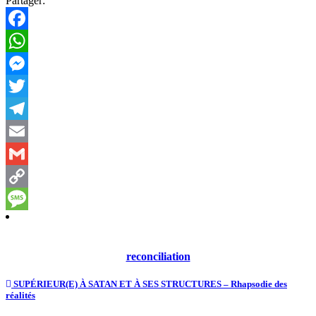
Partager:
Facebook
WhatsApp
Messenger
Twitter
Telegram
Email
Gmail
Copy
Link
Message
reconciliation
SUPÉRIEUR(E) À SATAN ET À SES STRUCTURES – Rhapsodie des
réalités