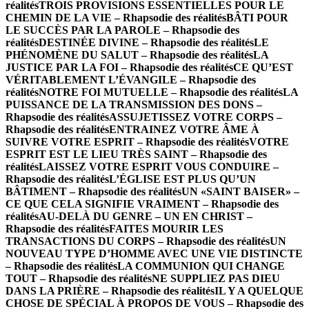
réalités
TROIS PROVISIONS ESSENTIELLES POUR LE
CHEMIN DE LA VIE – Rhapsodie des réalités
BÂTI POUR
LE SUCCÈS PAR LA PAROLE – Rhapsodie des
réalités
DESTINÉE DIVINE – Rhapsodie des réalités
LE
PHÉNOMÈNE DU SALUT – Rhapsodie des réalités
LA
JUSTICE PAR LA FOI – Rhapsodie des réalités
CE QU’EST
VÉRITABLEMENT L’ÉVANGILE – Rhapsodie des
réalités
NOTRE FOI MUTUELLE – Rhapsodie des réalités
LA
PUISSANCE DE LA TRANSMISSION DES DONS –
Rhapsodie des réalités
ASSUJETISSEZ VOTRE CORPS –
Rhapsodie des réalités
ENTRAINEZ VOTRE ÂME À
SUIVRE VOTRE ESPRIT – Rhapsodie des réalités
VOTRE
ESPRIT EST LE LIEU TRÈS SAINT – Rhapsodie des
réalités
LAISSEZ VOTRE ESPRIT VOUS CONDUIRE –
Rhapsodie des réalités
L’ÉGLISE EST PLUS QU’UN
BÂTIMENT – Rhapsodie des réalités
UN «SAINT BAISER» –
CE QUE CELA SIGNIFIE VRAIMENT – Rhapsodie des
réalités
AU-DELÀ DU GENRE – UN EN CHRIST –
Rhapsodie des réalités
FAITES MOURIR LES
TRANSACTIONS DU CORPS – Rhapsodie des réalités
UN
NOUVEAU TYPE D’HOMME AVEC UNE VIE DISTINCTE
– Rhapsodie des réalités
LA COMMUNION QUI CHANGE
TOUT – Rhapsodie des réalités
NE SUPPLIEZ PAS DIEU
DANS LA PRIÈRE – Rhapsodie des réalités
IL Y A QUELQUE
CHOSE DE SPÉCIAL À PROPOS DE VOUS – Rhapsodie des