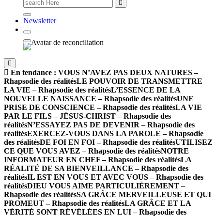
Newsletter
En tendance :
VOUS N’AVEZ PAS DEUX NATURES –
Rhapsodie des réalités
LE POUVOIR DE TRANSMETTRE
LA VIE – Rhapsodie des réalités
L’ESSENCE DE LA
NOUVELLE NAISSANCE – Rhapsodie des réalités
UNE
PRISE DE CONSCIENCE – Rhapsodie des réalités
LA VIE
PAR LE FILS – JÉSUS-CHRIST – Rhapsodie des
réalités
N’ESSAYEZ PAS DE DEVENIR – Rhapsodie des
réalités
EXERCEZ-VOUS DANS LA PAROLE – Rhapsodie
des réalités
DE FOI EN FOI – Rhapsodie des réalités
UTILISEZ
CE QUE VOUS AVEZ – Rhapsodie des réalités
NOTRE
INFORMATEUR EN CHEF – Rhapsodie des réalités
LA
RÉALITÉ DE SA BIENVEILLANCE – Rhapsodie des
réalités
IL EST EN VOUS ET AVEC VOUS – Rhapsodie des
réalités
DIEU VOUS AIME PARTICULIÈREMENT –
Rhapsodie des réalités
SA GRÂCE MERVEILLEUSE ET QUI
PROMEUT – Rhapsodie des réalités
LA GRÂCE ET LA
VÉRITÉ SONT RÉVÉLÉES EN LUI – Rhapsodie des