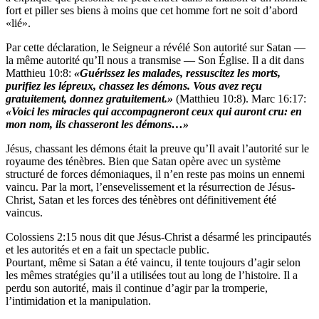
fort et piller ses biens à moins que cet homme fort ne soit d’abord
«lié».
Par cette déclaration, le Seigneur a révélé Son autorité sur Satan —
la même autorité qu’Il nous a transmise — Son Église. Il a dit dans
Matthieu 10:8:
«Guérissez
les malades, ressuscitez les morts,
purifiez les lépreux,
chassez les démons. Vous avez reçu
gratuitement, donnez
gratuitement.»
(Matthieu 10:8). Marc 16:17:
«Voici les
miracles qui accompagneront ceux qui auront cru: en
mon
nom, ils chasseront les démons…»
Jésus, chassant les démons était la preuve qu’Il avait l’autorité sur le
royaume des ténèbres. Bien que Satan opère avec un système
structuré de forces démoniaques, il n’en reste pas moins un ennemi
vaincu. Par la mort, l’ensevelissement et la résurrection de Jésus-
Christ, Satan et les forces des ténèbres ont définitivement été
vaincus.
Colossiens 2:15 nous dit que Jésus-Christ a désarmé les principautés
et les autorités et en a fait un spectacle public.
Pourtant, même si Satan a été vaincu, il tente toujours d’agir selon
les mêmes stratégies qu’il a utilisées tout au long de l’histoire. Il a
perdu son autorité, mais il continue d’agir par la tromperie,
l’intimidation et la manipulation.