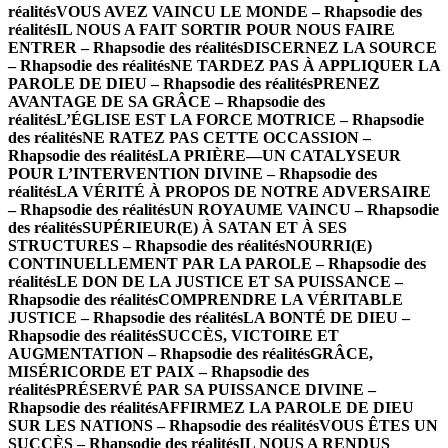
réalités
VOUS AVEZ VAINCU LE MONDE – Rhapsodie des
réalités
IL NOUS A FAIT SORTIR POUR NOUS FAIRE
ENTRER – Rhapsodie des réalités
DISCERNEZ LA SOURCE
– Rhapsodie des réalités
NE TARDEZ PAS À APPLIQUER LA
PAROLE DE DIEU – Rhapsodie des réalités
PRENEZ
AVANTAGE DE SA GRÂCE – Rhapsodie des
réalités
L’ÉGLISE EST LA FORCE MOTRICE – Rhapsodie
des réalités
NE RATEZ PAS CETTE OCCASSION –
Rhapsodie des réalités
LA PRIÈRE—UN CATALYSEUR
POUR L’INTERVENTION DIVINE – Rhapsodie des
réalités
LA VÉRITÉ À PROPOS DE NOTRE ADVERSAIRE
– Rhapsodie des réalités
UN ROYAUME VAINCU – Rhapsodie
des réalités
SUPÉRIEUR(E) À SATAN ET À SES
STRUCTURES – Rhapsodie des réalités
NOURRI(E)
CONTINUELLEMENT PAR LA PAROLE – Rhapsodie des
réalités
LE DON DE LA JUSTICE ET SA PUISSANCE –
Rhapsodie des réalités
COMPRENDRE LA VÉRITABLE
JUSTICE – Rhapsodie des réalités
LA BONTÉ DE DIEU –
Rhapsodie des réalités
SUCCÈS, VICTOIRE ET
AUGMENTATION – Rhapsodie des réalités
GRÂCE,
MISÉRICORDE ET PAIX – Rhapsodie des
réalités
PRÉSERVÉ PAR SA PUISSANCE DIVINE –
Rhapsodie des réalités
AFFIRMEZ LA PAROLE DE DIEU
SUR LES NATIONS – Rhapsodie des réalités
VOUS ÊTES UN
SUCCÈS – Rhapsodie des réalités
IL NOUS A RENDUS