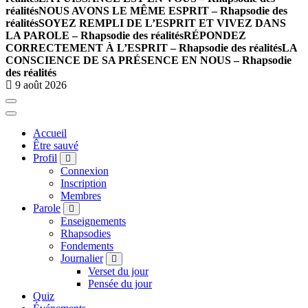
réalités
NOUS AVONS LE MÊME ESPRIT – Rhapsodie des
réalités
SOYEZ REMPLI DE L’ESPRIT ET VIVEZ DANS
LA PAROLE – Rhapsodie des réalités
RÉPONDEZ
CORRECTEMENT À L’ESPRIT – Rhapsodie des réalités
LA
CONSCIENCE DE SA PRÉSENCE EN NOUS – Rhapsodie
des réalités
9 août 2026
Accueil
Être sauvé
Profil
Connexion
Inscription
Membres
Parole
Enseignements
Rhapsodies
Fondements
Journalier
Verset du jour
Pensée du jour
Quiz