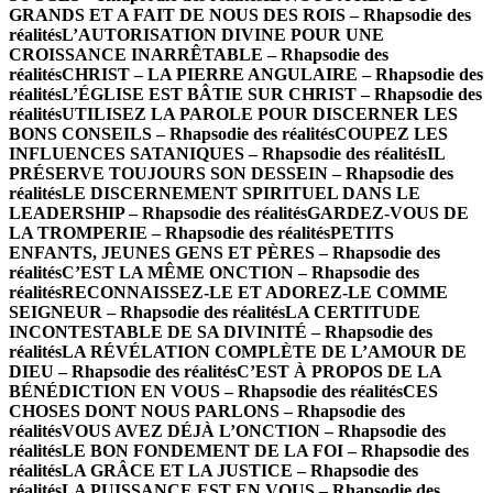
GRANDS ET A FAIT DE NOUS DES ROIS – Rhapsodie des
réalités
L’AUTORISATION DIVINE POUR UNE
CROISSANCE INARRÊTABLE – Rhapsodie des
réalités
CHRIST – LA PIERRE ANGULAIRE – Rhapsodie des
réalités
L’ÉGLISE EST BÂTIE SUR CHRIST – Rhapsodie des
réalités
UTILISEZ LA PAROLE POUR DISCERNER LES
BONS CONSEILS – Rhapsodie des réalités
COUPEZ LES
INFLUENCES SATANIQUES – Rhapsodie des réalités
IL
PRÉSERVE TOUJOURS SON DESSEIN – Rhapsodie des
réalités
LE DISCERNEMENT SPIRITUEL DANS LE
LEADERSHIP – Rhapsodie des réalités
GARDEZ-VOUS DE
LA TROMPERIE – Rhapsodie des réalités
PETITS
ENFANTS, JEUNES GENS ET PÈRES – Rhapsodie des
réalités
C’EST LA MÊME ONCTION – Rhapsodie des
réalités
RECONNAISSEZ-LE ET ADOREZ-LE COMME
SEIGNEUR – Rhapsodie des réalités
LA CERTITUDE
INCONTESTABLE DE SA DIVINITÉ – Rhapsodie des
réalités
LA RÉVÉLATION COMPLÈTE DE L’AMOUR DE
DIEU – Rhapsodie des réalités
C’EST À PROPOS DE LA
BÉNÉDICTION EN VOUS – Rhapsodie des réalités
CES
CHOSES DONT NOUS PARLONS – Rhapsodie des
réalités
VOUS AVEZ DÉJÀ L’ONCTION – Rhapsodie des
réalités
LE BON FONDEMENT DE LA FOI – Rhapsodie des
réalités
LA GRÂCE ET LA JUSTICE – Rhapsodie des
réalités
LA PUISSANCE EST EN VOUS – Rhapsodie des