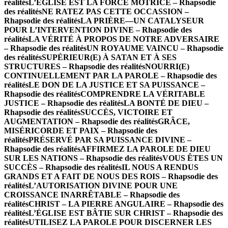
réalités
L’ÉGLISE EST LA FORCE MOTRICE – Rhapsodie
des réalités
NE RATEZ PAS CETTE OCCASSION –
Rhapsodie des réalités
LA PRIÈRE—UN CATALYSEUR
POUR L’INTERVENTION DIVINE – Rhapsodie des
réalités
LA VÉRITÉ À PROPOS DE NOTRE ADVERSAIRE
– Rhapsodie des réalités
UN ROYAUME VAINCU – Rhapsodie
des réalités
SUPÉRIEUR(E) À SATAN ET À SES
STRUCTURES – Rhapsodie des réalités
NOURRI(E)
CONTINUELLEMENT PAR LA PAROLE – Rhapsodie des
réalités
LE DON DE LA JUSTICE ET SA PUISSANCE –
Rhapsodie des réalités
COMPRENDRE LA VÉRITABLE
JUSTICE – Rhapsodie des réalités
LA BONTÉ DE DIEU –
Rhapsodie des réalités
SUCCÈS, VICTOIRE ET
AUGMENTATION – Rhapsodie des réalités
GRÂCE,
MISÉRICORDE ET PAIX – Rhapsodie des
réalités
PRÉSERVÉ PAR SA PUISSANCE DIVINE –
Rhapsodie des réalités
AFFIRMEZ LA PAROLE DE DIEU
SUR LES NATIONS – Rhapsodie des réalités
VOUS ÊTES UN
SUCCÈS – Rhapsodie des réalités
IL NOUS A RENDUS
GRANDS ET A FAIT DE NOUS DES ROIS – Rhapsodie des
réalités
L’AUTORISATION DIVINE POUR UNE
CROISSANCE INARRÊTABLE – Rhapsodie des
réalités
CHRIST – LA PIERRE ANGULAIRE – Rhapsodie des
réalités
L’ÉGLISE EST BÂTIE SUR CHRIST – Rhapsodie des
réalités
UTILISEZ LA PAROLE POUR DISCERNER LES