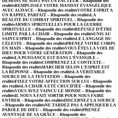
DÉMONS NE SONT PAS UN FACTEUR – Rhapsodie des
réalités
REMPLISSEZ VOTRE MANDAT ÉVANGÉLIQUE
AVEC AUDACE – Rhapsodie des réalités
VOTRE ESPRIT A
UN RAPPEL PARFAIT – Rhapsodie des réalités
LA
RÉALITÉ DU COMBAT SPIRITUEL – Rhapsodie des
réalités
ARMES SPIRITUELLES POUR LA GUERRE
SPIRITUELLE – Rhapsodie des réalités
REFUSEZ D’ÊTRE
LIMITÉ PAR LA CHAIR – Rhapsodie des réalités
UNIS AU
SAINT-ESPRIT – Rhapsodie des réalités
LE LANGAGE DU
CÉLESTE – Rhapsodie des réalités
PRENEZ VOTRE CORPS
EN MAIN – Rhapsodie des réalités
VOUS ÊTES LA VOIX DE
DIEU POUR VOTRE GÉNÉRATION – Rhapsodie des
réalités
LA PUISSANCE EST DANS L’ÉVANGILE –
Rhapsodie des réalités
COMPRENEZ LE CONTEXTE –
Rhapsodie des réalités
MARCHER SELON L’ESPRIT EST
LA RÉPONSE – Rhapsodie des réalités
LA VÉRITABLE
SOURCE DE LA TENTATION – Rhapsodie des
réalités
FIXEZ VOTRE AFFECTION SUR LUI – Rhapsodie
des réalités
LA CHAIR A ETÉ CRUCIFIÉE – Rhapsodie des
réalités
VOUS AVEZ VAINCU LE MONDE – Rhapsodie des
réalités
IL NOUS A FAIT SORTIR POUR NOUS FAIRE
ENTRER – Rhapsodie des réalités
DISCERNEZ LA SOURCE
– Rhapsodie des réalités
NE TARDEZ PAS À APPLIQUER LA
PAROLE DE DIEU – Rhapsodie des réalités
PRENEZ
AVANTAGE DE SA GRÂCE – Rhapsodie des