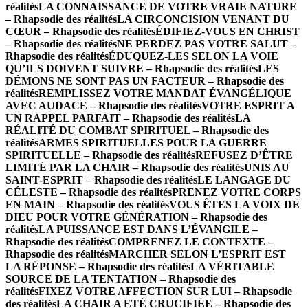
réalités
LA CONNAISSANCE DE VOTRE VRAIE NATURE
– Rhapsodie des réalités
LA CIRCONCISION VENANT DU
CŒUR – Rhapsodie des réalités
ÉDIFIEZ-VOUS EN CHRIST
– Rhapsodie des réalités
NE PERDEZ PAS VOTRE SALUT –
Rhapsodie des réalités
ÉDUQUEZ-LES SELON LA VOIE
QU’ILS DOIVENT SUIVRE – Rhapsodie des réalités
LES
DÉMONS NE SONT PAS UN FACTEUR – Rhapsodie des
réalités
REMPLISSEZ VOTRE MANDAT ÉVANGÉLIQUE
AVEC AUDACE – Rhapsodie des réalités
VOTRE ESPRIT A
UN RAPPEL PARFAIT – Rhapsodie des réalités
LA
RÉALITÉ DU COMBAT SPIRITUEL – Rhapsodie des
réalités
ARMES SPIRITUELLES POUR LA GUERRE
SPIRITUELLE – Rhapsodie des réalités
REFUSEZ D’ÊTRE
LIMITÉ PAR LA CHAIR – Rhapsodie des réalités
UNIS AU
SAINT-ESPRIT – Rhapsodie des réalités
LE LANGAGE DU
CÉLESTE – Rhapsodie des réalités
PRENEZ VOTRE CORPS
EN MAIN – Rhapsodie des réalités
VOUS ÊTES LA VOIX DE
DIEU POUR VOTRE GÉNÉRATION – Rhapsodie des
réalités
LA PUISSANCE EST DANS L’ÉVANGILE –
Rhapsodie des réalités
COMPRENEZ LE CONTEXTE –
Rhapsodie des réalités
MARCHER SELON L’ESPRIT EST
LA RÉPONSE – Rhapsodie des réalités
LA VÉRITABLE
SOURCE DE LA TENTATION – Rhapsodie des
réalités
FIXEZ VOTRE AFFECTION SUR LUI – Rhapsodie
des réalités
LA CHAIR A ETÉ CRUCIFIÉE – Rhapsodie des