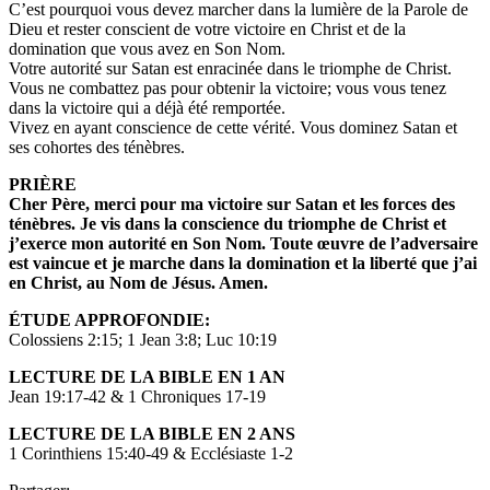
C’est pourquoi vous devez marcher dans la lumière de la Parole de
Dieu et rester conscient de votre victoire en Christ et de la
domination que vous avez en Son Nom.
Votre autorité sur Satan est enracinée dans le triomphe de Christ.
Vous ne combattez pas pour obtenir la victoire; vous vous tenez
dans la victoire qui a déjà été remportée.
Vivez en ayant conscience de cette vérité. Vous dominez Satan et
ses cohortes des ténèbres.
PRIÈRE
Cher Père, merci pour ma victoire sur Satan et les forces
des
ténèbres. Je vis dans la conscience du triomphe de
Christ et
j’exerce mon autorité en Son Nom. Toute œuvre
de l’adversaire
est vaincue et je marche dans la domination
et la liberté que j’ai
en Christ, au Nom de Jésus. Amen.
ÉTUDE APPROFONDIE:
Colossiens 2:15; 1 Jean 3:8; Luc 10:19
LECTURE DE LA BIBLE EN 1 AN
Jean 19:17-42 & 1 Chroniques 17-19
LECTURE DE LA BIBLE EN 2 ANS
1 Corinthiens 15:40-49 & Ecclésiaste 1-2