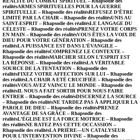
RÉALITÉ DU COMBAT SPIRITUEL – Rhapsodie des
réalités
ARMES SPIRITUELLES POUR LA GUERRE
SPIRITUELLE – Rhapsodie des réalités
REFUSEZ D’ÊTRE
LIMITÉ PAR LA CHAIR – Rhapsodie des réalités
UNIS AU
SAINT-ESPRIT – Rhapsodie des réalités
LE LANGAGE DU
CÉLESTE – Rhapsodie des réalités
PRENEZ VOTRE CORPS
EN MAIN – Rhapsodie des réalités
VOUS ÊTES LA VOIX DE
DIEU POUR VOTRE GÉNÉRATION – Rhapsodie des
réalités
LA PUISSANCE EST DANS L’ÉVANGILE –
Rhapsodie des réalités
COMPRENEZ LE CONTEXTE –
Rhapsodie des réalités
MARCHER SELON L’ESPRIT EST
LA RÉPONSE – Rhapsodie des réalités
LA VÉRITABLE
SOURCE DE LA TENTATION – Rhapsodie des
réalités
FIXEZ VOTRE AFFECTION SUR LUI – Rhapsodie
des réalités
LA CHAIR A ETÉ CRUCIFIÉE – Rhapsodie des
réalités
VOUS AVEZ VAINCU LE MONDE – Rhapsodie des
réalités
IL NOUS A FAIT SORTIR POUR NOUS FAIRE
ENTRER – Rhapsodie des réalités
DISCERNEZ LA SOURCE
– Rhapsodie des réalités
NE TARDEZ PAS À APPLIQUER LA
PAROLE DE DIEU – Rhapsodie des réalités
PRENEZ
AVANTAGE DE SA GRÂCE – Rhapsodie des
réalités
L’ÉGLISE EST LA FORCE MOTRICE – Rhapsodie
des réalités
NE RATEZ PAS CETTE OCCASSION –
Rhapsodie des réalités
LA PRIÈRE—UN CATALYSEUR
POUR L’INTERVENTION DIVINE – Rhapsodie des