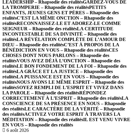
LEADERSHIP – Rhapsodie des réalités
GARDEZ-VOUS DE
LA TROMPERIE – Rhapsodie des réalités
PETITS
ENFANTS, JEUNES GENS ET PÈRES – Rhapsodie des
réalités
C’EST LA MÊME ONCTION – Rhapsodie des
réalités
RECONNAISSEZ-LE ET ADOREZ-LE COMME
SEIGNEUR – Rhapsodie des réalités
LA CERTITUDE
INCONTESTABLE DE SA DIVINITÉ – Rhapsodie des
réalités
LA RÉVÉLATION COMPLÈTE DE L’AMOUR DE
DIEU – Rhapsodie des réalités
C’EST À PROPOS DE LA
BÉNÉDICTION EN VOUS – Rhapsodie des réalités
CES
CHOSES DONT NOUS PARLONS – Rhapsodie des
réalités
VOUS AVEZ DÉJÀ L’ONCTION – Rhapsodie des
réalités
LE BON FONDEMENT DE LA FOI – Rhapsodie des
réalités
LA GRÂCE ET LA JUSTICE – Rhapsodie des
réalités
LA PUISSANCE EST EN VOUS – Rhapsodie des
réalités
NOUS AVONS LE MÊME ESPRIT – Rhapsodie des
réalités
SOYEZ REMPLI DE L’ESPRIT ET VIVEZ DANS
LA PAROLE – Rhapsodie des réalités
RÉPONDEZ
CORRECTEMENT À L’ESPRIT – Rhapsodie des réalités
LA
CONSCIENCE DE SA PRÉSENCE EN NOUS – Rhapsodie
des réalités
LE CARACTÈRE DE LA VÉRITÉ – Rhapsodie
des réalités
ACTIVEZ VOTRE ESPRIT À TRAVERS LA
MÉDITATION – Rhapsodie des réalités
IL EST VENU VIVRE
EN VOUS – Rhapsodie des réalités
6 août 2026