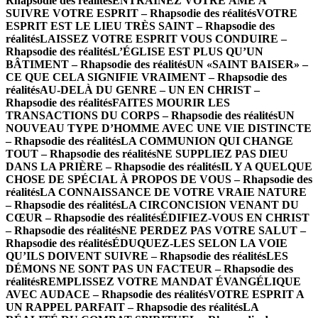
Rhapsodie des réalités
ENTRAINEZ VOTRE ÂME À
SUIVRE VOTRE ESPRIT – Rhapsodie des réalités
VOTRE
ESPRIT EST LE LIEU TRÈS SAINT – Rhapsodie des
réalités
LAISSEZ VOTRE ESPRIT VOUS CONDUIRE –
Rhapsodie des réalités
L’ÉGLISE EST PLUS QU’UN
BÂTIMENT – Rhapsodie des réalités
UN «SAINT BAISER» –
CE QUE CELA SIGNIFIE VRAIMENT – Rhapsodie des
réalités
AU-DELÀ DU GENRE – UN EN CHRIST –
Rhapsodie des réalités
FAITES MOURIR LES
TRANSACTIONS DU CORPS – Rhapsodie des réalités
UN
NOUVEAU TYPE D’HOMME AVEC UNE VIE DISTINCTE
– Rhapsodie des réalités
LA COMMUNION QUI CHANGE
TOUT – Rhapsodie des réalités
NE SUPPLIEZ PAS DIEU
DANS LA PRIÈRE – Rhapsodie des réalités
IL Y A QUELQUE
CHOSE DE SPÉCIAL À PROPOS DE VOUS – Rhapsodie des
réalités
LA CONNAISSANCE DE VOTRE VRAIE NATURE
– Rhapsodie des réalités
LA CIRCONCISION VENANT DU
CŒUR – Rhapsodie des réalités
ÉDIFIEZ-VOUS EN CHRIST
– Rhapsodie des réalités
NE PERDEZ PAS VOTRE SALUT –
Rhapsodie des réalités
ÉDUQUEZ-LES SELON LA VOIE
QU’ILS DOIVENT SUIVRE – Rhapsodie des réalités
LES
DÉMONS NE SONT PAS UN FACTEUR – Rhapsodie des
réalités
REMPLISSEZ VOTRE MANDAT ÉVANGÉLIQUE
AVEC AUDACE – Rhapsodie des réalités
VOTRE ESPRIT A
UN RAPPEL PARFAIT – Rhapsodie des réalités
LA