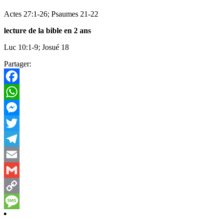
Actes 27:1-26; Psaumes 21-22
lecture de la bible en 2 ans
Luc 10:1-9; Josué 18
Partager:
Facebook
WhatsApp
Messenger
Twitter
Telegram
Email
Gmail
Copy
Link
Message