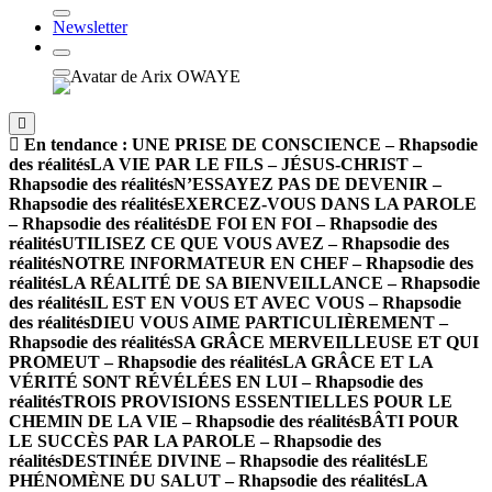
Newsletter
En tendance :
UNE PRISE DE CONSCIENCE – Rhapsodie
des réalités
LA VIE PAR LE FILS – JÉSUS-CHRIST –
Rhapsodie des réalités
N’ESSAYEZ PAS DE DEVENIR –
Rhapsodie des réalités
EXERCEZ-VOUS DANS LA PAROLE
– Rhapsodie des réalités
DE FOI EN FOI – Rhapsodie des
réalités
UTILISEZ CE QUE VOUS AVEZ – Rhapsodie des
réalités
NOTRE INFORMATEUR EN CHEF – Rhapsodie des
réalités
LA RÉALITÉ DE SA BIENVEILLANCE – Rhapsodie
des réalités
IL EST EN VOUS ET AVEC VOUS – Rhapsodie
des réalités
DIEU VOUS AIME PARTICULIÈREMENT –
Rhapsodie des réalités
SA GRÂCE MERVEILLEUSE ET QUI
PROMEUT – Rhapsodie des réalités
LA GRÂCE ET LA
VÉRITÉ SONT RÉVÉLÉES EN LUI – Rhapsodie des
réalités
TROIS PROVISIONS ESSENTIELLES POUR LE
CHEMIN DE LA VIE – Rhapsodie des réalités
BÂTI POUR
LE SUCCÈS PAR LA PAROLE – Rhapsodie des
réalités
DESTINÉE DIVINE – Rhapsodie des réalités
LE
PHÉNOMÈNE DU SALUT – Rhapsodie des réalités
LA