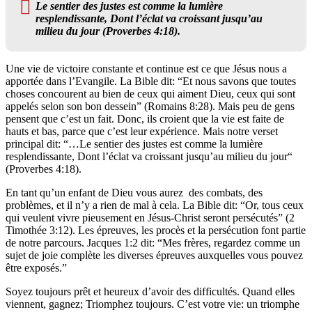
Le sentier des justes est comme la lumière
resplendissante, Dont l’éclat va croissant jusqu’au
milieu du jour (Proverbes 4:18).
U
ne vie de victoire constante et continue est ce que Jésus nous a
apportée dans l’Evangile. La Bible dit: “Et nous savons que toutes
choses concourent au bien de ceux qui aiment Dieu, ceux qui sont
appelés selon son bon dessein” (Romains 8:28). Mais peu de gens
pensent que c’est un fait. Donc, ils croient que la vie est faite de
hauts et bas, parce que c’est leur expérience. Mais notre verset
principal dit: “…Le sentier des justes est comme la lumière
resplendissante, Dont l’éclat va croissant jusqu’au milieu du jour“
(Proverbes 4:18).
En tant qu’un enfant de Dieu vous aurez des combats, des
problèmes, et il n’y a rien de mal à cela. La Bible dit: “Or, tous ceux
qui veulent vivre pieusement en Jésus-Christ seront persécutés” (2
Timothée 3:12). Les épreuves, les procès et la persécution font partie
de notre parcours. Jacques 1:2 dit: “Mes frères, regardez comme un
sujet de joie complète les diverses épreuves auxquelles vous pouvez
être exposés.”
Soyez toujours prêt et heureux d’avoir des difficultés. Quand elles
viennent, gagnez; Triomphez toujours. C’est votre vie: un triomphe