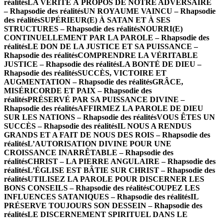
réalités
LA VÉRITÉ À PROPOS DE NOTRE ADVERSAIRE
– Rhapsodie des réalités
UN ROYAUME VAINCU – Rhapsodie
des réalités
SUPÉRIEUR(E) À SATAN ET À SES
STRUCTURES – Rhapsodie des réalités
NOURRI(E)
CONTINUELLEMENT PAR LA PAROLE – Rhapsodie des
réalités
LE DON DE LA JUSTICE ET SA PUISSANCE –
Rhapsodie des réalités
COMPRENDRE LA VÉRITABLE
JUSTICE – Rhapsodie des réalités
LA BONTÉ DE DIEU –
Rhapsodie des réalités
SUCCÈS, VICTOIRE ET
AUGMENTATION – Rhapsodie des réalités
GRÂCE,
MISÉRICORDE ET PAIX – Rhapsodie des
réalités
PRÉSERVÉ PAR SA PUISSANCE DIVINE –
Rhapsodie des réalités
AFFIRMEZ LA PAROLE DE DIEU
SUR LES NATIONS – Rhapsodie des réalités
VOUS ÊTES UN
SUCCÈS – Rhapsodie des réalités
IL NOUS A RENDUS
GRANDS ET A FAIT DE NOUS DES ROIS – Rhapsodie des
réalités
L’AUTORISATION DIVINE POUR UNE
CROISSANCE INARRÊTABLE – Rhapsodie des
réalités
CHRIST – LA PIERRE ANGULAIRE – Rhapsodie des
réalités
L’ÉGLISE EST BÂTIE SUR CHRIST – Rhapsodie des
réalités
UTILISEZ LA PAROLE POUR DISCERNER LES
BONS CONSEILS – Rhapsodie des réalités
COUPEZ LES
INFLUENCES SATANIQUES – Rhapsodie des réalités
IL
PRÉSERVE TOUJOURS SON DESSEIN – Rhapsodie des
réalités
LE DISCERNEMENT SPIRITUEL DANS LE