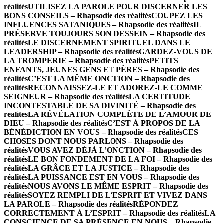
réalités
UTILISEZ LA PAROLE POUR DISCERNER LES
BONS CONSEILS – Rhapsodie des réalités
COUPEZ LES
INFLUENCES SATANIQUES – Rhapsodie des réalités
IL
PRÉSERVE TOUJOURS SON DESSEIN – Rhapsodie des
réalités
LE DISCERNEMENT SPIRITUEL DANS LE
LEADERSHIP – Rhapsodie des réalités
GARDEZ-VOUS DE
LA TROMPERIE – Rhapsodie des réalités
PETITS
ENFANTS, JEUNES GENS ET PÈRES – Rhapsodie des
réalités
C’EST LA MÊME ONCTION – Rhapsodie des
réalités
RECONNAISSEZ-LE ET ADOREZ-LE COMME
SEIGNEUR – Rhapsodie des réalités
LA CERTITUDE
INCONTESTABLE DE SA DIVINITÉ – Rhapsodie des
réalités
LA RÉVÉLATION COMPLÈTE DE L’AMOUR DE
DIEU – Rhapsodie des réalités
C’EST À PROPOS DE LA
BÉNÉDICTION EN VOUS – Rhapsodie des réalités
CES
CHOSES DONT NOUS PARLONS – Rhapsodie des
réalités
VOUS AVEZ DÉJÀ L’ONCTION – Rhapsodie des
réalités
LE BON FONDEMENT DE LA FOI – Rhapsodie des
réalités
LA GRÂCE ET LA JUSTICE – Rhapsodie des
réalités
LA PUISSANCE EST EN VOUS – Rhapsodie des
réalités
NOUS AVONS LE MÊME ESPRIT – Rhapsodie des
réalités
SOYEZ REMPLI DE L’ESPRIT ET VIVEZ DANS
LA PAROLE – Rhapsodie des réalités
RÉPONDEZ
CORRECTEMENT À L’ESPRIT – Rhapsodie des réalités
LA
CONSCIENCE DE SA PRÉSENCE EN NOUS – Rhapsodie