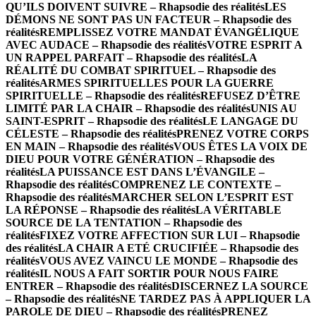
QU’ILS DOIVENT SUIVRE – Rhapsodie des réalités
LES
DÉMONS NE SONT PAS UN FACTEUR – Rhapsodie des
réalités
REMPLISSEZ VOTRE MANDAT ÉVANGÉLIQUE
AVEC AUDACE – Rhapsodie des réalités
VOTRE ESPRIT A
UN RAPPEL PARFAIT – Rhapsodie des réalités
LA
RÉALITÉ DU COMBAT SPIRITUEL – Rhapsodie des
réalités
ARMES SPIRITUELLES POUR LA GUERRE
SPIRITUELLE – Rhapsodie des réalités
REFUSEZ D’ÊTRE
LIMITÉ PAR LA CHAIR – Rhapsodie des réalités
UNIS AU
SAINT-ESPRIT – Rhapsodie des réalités
LE LANGAGE DU
CÉLESTE – Rhapsodie des réalités
PRENEZ VOTRE CORPS
EN MAIN – Rhapsodie des réalités
VOUS ÊTES LA VOIX DE
DIEU POUR VOTRE GÉNÉRATION – Rhapsodie des
réalités
LA PUISSANCE EST DANS L’ÉVANGILE –
Rhapsodie des réalités
COMPRENEZ LE CONTEXTE –
Rhapsodie des réalités
MARCHER SELON L’ESPRIT EST
LA RÉPONSE – Rhapsodie des réalités
LA VÉRITABLE
SOURCE DE LA TENTATION – Rhapsodie des
réalités
FIXEZ VOTRE AFFECTION SUR LUI – Rhapsodie
des réalités
LA CHAIR A ETÉ CRUCIFIÉE – Rhapsodie des
réalités
VOUS AVEZ VAINCU LE MONDE – Rhapsodie des
réalités
IL NOUS A FAIT SORTIR POUR NOUS FAIRE
ENTRER – Rhapsodie des réalités
DISCERNEZ LA SOURCE
– Rhapsodie des réalités
NE TARDEZ PAS À APPLIQUER LA
PAROLE DE DIEU – Rhapsodie des réalités
PRENEZ