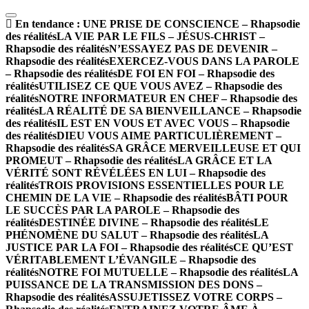
En tendance :
UNE PRISE DE CONSCIENCE – Rhapsodie
des réalités
LA VIE PAR LE FILS – JÉSUS-CHRIST –
Rhapsodie des réalités
N’ESSAYEZ PAS DE DEVENIR –
Rhapsodie des réalités
EXERCEZ-VOUS DANS LA PAROLE
– Rhapsodie des réalités
DE FOI EN FOI – Rhapsodie des
réalités
UTILISEZ CE QUE VOUS AVEZ – Rhapsodie des
réalités
NOTRE INFORMATEUR EN CHEF – Rhapsodie des
réalités
LA RÉALITÉ DE SA BIENVEILLANCE – Rhapsodie
des réalités
IL EST EN VOUS ET AVEC VOUS – Rhapsodie
des réalités
DIEU VOUS AIME PARTICULIÈREMENT –
Rhapsodie des réalités
SA GRÂCE MERVEILLEUSE ET QUI
PROMEUT – Rhapsodie des réalités
LA GRÂCE ET LA
VÉRITÉ SONT RÉVÉLÉES EN LUI – Rhapsodie des
réalités
TROIS PROVISIONS ESSENTIELLES POUR LE
CHEMIN DE LA VIE – Rhapsodie des réalités
BÂTI POUR
LE SUCCÈS PAR LA PAROLE – Rhapsodie des
réalités
DESTINÉE DIVINE – Rhapsodie des réalités
LE
PHÉNOMÈNE DU SALUT – Rhapsodie des réalités
LA
JUSTICE PAR LA FOI – Rhapsodie des réalités
CE QU’EST
VÉRITABLEMENT L’ÉVANGILE – Rhapsodie des
réalités
NOTRE FOI MUTUELLE – Rhapsodie des réalités
LA
PUISSANCE DE LA TRANSMISSION DES DONS –
Rhapsodie des réalités
ASSUJETISSEZ VOTRE CORPS –