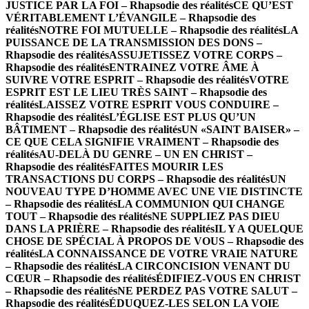
JUSTICE PAR LA FOI – Rhapsodie des réalités
CE QU’EST
VÉRITABLEMENT L’ÉVANGILE – Rhapsodie des
réalités
NOTRE FOI MUTUELLE – Rhapsodie des réalités
LA
PUISSANCE DE LA TRANSMISSION DES DONS –
Rhapsodie des réalités
ASSUJETISSEZ VOTRE CORPS –
Rhapsodie des réalités
ENTRAINEZ VOTRE ÂME À
SUIVRE VOTRE ESPRIT – Rhapsodie des réalités
VOTRE
ESPRIT EST LE LIEU TRÈS SAINT – Rhapsodie des
réalités
LAISSEZ VOTRE ESPRIT VOUS CONDUIRE –
Rhapsodie des réalités
L’ÉGLISE EST PLUS QU’UN
BÂTIMENT – Rhapsodie des réalités
UN «SAINT BAISER» –
CE QUE CELA SIGNIFIE VRAIMENT – Rhapsodie des
réalités
AU-DELÀ DU GENRE – UN EN CHRIST –
Rhapsodie des réalités
FAITES MOURIR LES
TRANSACTIONS DU CORPS – Rhapsodie des réalités
UN
NOUVEAU TYPE D’HOMME AVEC UNE VIE DISTINCTE
– Rhapsodie des réalités
LA COMMUNION QUI CHANGE
TOUT – Rhapsodie des réalités
NE SUPPLIEZ PAS DIEU
DANS LA PRIÈRE – Rhapsodie des réalités
IL Y A QUELQUE
CHOSE DE SPÉCIAL À PROPOS DE VOUS – Rhapsodie des
réalités
LA CONNAISSANCE DE VOTRE VRAIE NATURE
– Rhapsodie des réalités
LA CIRCONCISION VENANT DU
CŒUR – Rhapsodie des réalités
ÉDIFIEZ-VOUS EN CHRIST
– Rhapsodie des réalités
NE PERDEZ PAS VOTRE SALUT –
Rhapsodie des réalités
ÉDUQUEZ-LES SELON LA VOIE