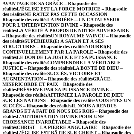
AVANTAGE DE SA GRÂCE – Rhapsodie des
réalités
L’ÉGLISE EST LA FORCE MOTRICE – Rhapsodie
des réalités
NE RATEZ PAS CETTE OCCASSION –
Rhapsodie des réalités
LA PRIÈRE—UN CATALYSEUR
POUR L’INTERVENTION DIVINE – Rhapsodie des
réalités
LA VÉRITÉ À PROPOS DE NOTRE ADVERSAIRE
– Rhapsodie des réalités
UN ROYAUME VAINCU – Rhapsodie
des réalités
SUPÉRIEUR(E) À SATAN ET À SES
STRUCTURES – Rhapsodie des réalités
NOURRI(E)
CONTINUELLEMENT PAR LA PAROLE – Rhapsodie des
réalités
LE DON DE LA JUSTICE ET SA PUISSANCE –
Rhapsodie des réalités
COMPRENDRE LA VÉRITABLE
JUSTICE – Rhapsodie des réalités
LA BONTÉ DE DIEU –
Rhapsodie des réalités
SUCCÈS, VICTOIRE ET
AUGMENTATION – Rhapsodie des réalités
GRÂCE,
MISÉRICORDE ET PAIX – Rhapsodie des
réalités
PRÉSERVÉ PAR SA PUISSANCE DIVINE –
Rhapsodie des réalités
AFFIRMEZ LA PAROLE DE DIEU
SUR LES NATIONS – Rhapsodie des réalités
VOUS ÊTES UN
SUCCÈS – Rhapsodie des réalités
IL NOUS A RENDUS
GRANDS ET A FAIT DE NOUS DES ROIS – Rhapsodie des
réalités
L’AUTORISATION DIVINE POUR UNE
CROISSANCE INARRÊTABLE – Rhapsodie des
réalités
CHRIST – LA PIERRE ANGULAIRE – Rhapsodie des
réalités
L’ÉGLISE EST BÂTIE SUR CHRIST – Rhapsodie des