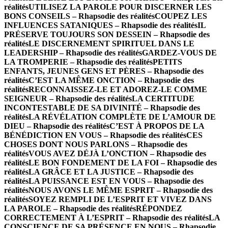
réalités
UTILISEZ LA PAROLE POUR DISCERNER LES
BONS CONSEILS – Rhapsodie des réalités
COUPEZ LES
INFLUENCES SATANIQUES – Rhapsodie des réalités
IL
PRÉSERVE TOUJOURS SON DESSEIN – Rhapsodie des
réalités
LE DISCERNEMENT SPIRITUEL DANS LE
LEADERSHIP – Rhapsodie des réalités
GARDEZ-VOUS DE
LA TROMPERIE – Rhapsodie des réalités
PETITS
ENFANTS, JEUNES GENS ET PÈRES – Rhapsodie des
réalités
C’EST LA MÊME ONCTION – Rhapsodie des
réalités
RECONNAISSEZ-LE ET ADOREZ-LE COMME
SEIGNEUR – Rhapsodie des réalités
LA CERTITUDE
INCONTESTABLE DE SA DIVINITÉ – Rhapsodie des
réalités
LA RÉVÉLATION COMPLÈTE DE L’AMOUR DE
DIEU – Rhapsodie des réalités
C’EST À PROPOS DE LA
BÉNÉDICTION EN VOUS – Rhapsodie des réalités
CES
CHOSES DONT NOUS PARLONS – Rhapsodie des
réalités
VOUS AVEZ DÉJÀ L’ONCTION – Rhapsodie des
réalités
LE BON FONDEMENT DE LA FOI – Rhapsodie des
réalités
LA GRÂCE ET LA JUSTICE – Rhapsodie des
réalités
LA PUISSANCE EST EN VOUS – Rhapsodie des
réalités
NOUS AVONS LE MÊME ESPRIT – Rhapsodie des
réalités
SOYEZ REMPLI DE L’ESPRIT ET VIVEZ DANS
LA PAROLE – Rhapsodie des réalités
RÉPONDEZ
CORRECTEMENT À L’ESPRIT – Rhapsodie des réalités
LA
CONSCIENCE DE SA PRÉSENCE EN NOUS – Rhapsodie