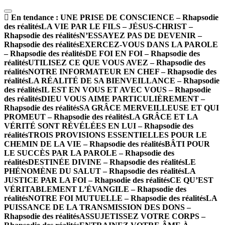
En tendance :
UNE PRISE DE CONSCIENCE – Rhapsodie
des réalités
LA VIE PAR LE FILS – JÉSUS-CHRIST –
Rhapsodie des réalités
N’ESSAYEZ PAS DE DEVENIR –
Rhapsodie des réalités
EXERCEZ-VOUS DANS LA PAROLE
– Rhapsodie des réalités
DE FOI EN FOI – Rhapsodie des
réalités
UTILISEZ CE QUE VOUS AVEZ – Rhapsodie des
réalités
NOTRE INFORMATEUR EN CHEF – Rhapsodie des
réalités
LA RÉALITÉ DE SA BIENVEILLANCE – Rhapsodie
des réalités
IL EST EN VOUS ET AVEC VOUS – Rhapsodie
des réalités
DIEU VOUS AIME PARTICULIÈREMENT –
Rhapsodie des réalités
SA GRÂCE MERVEILLEUSE ET QUI
PROMEUT – Rhapsodie des réalités
LA GRÂCE ET LA
VÉRITÉ SONT RÉVÉLÉES EN LUI – Rhapsodie des
réalités
TROIS PROVISIONS ESSENTIELLES POUR LE
CHEMIN DE LA VIE – Rhapsodie des réalités
BÂTI POUR
LE SUCCÈS PAR LA PAROLE – Rhapsodie des
réalités
DESTINÉE DIVINE – Rhapsodie des réalités
LE
PHÉNOMÈNE DU SALUT – Rhapsodie des réalités
LA
JUSTICE PAR LA FOI – Rhapsodie des réalités
CE QU’EST
VÉRITABLEMENT L’ÉVANGILE – Rhapsodie des
réalités
NOTRE FOI MUTUELLE – Rhapsodie des réalités
LA
PUISSANCE DE LA TRANSMISSION DES DONS –
Rhapsodie des réalités
ASSUJETISSEZ VOTRE CORPS –