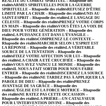
RÉALITÉ DU COMBAT SPIRITUEL – Rhapsodie des
réalités
ARMES SPIRITUELLES POUR LA GUERRE
SPIRITUELLE – Rhapsodie des réalités
REFUSEZ D’ÊTRE
LIMITÉ PAR LA CHAIR – Rhapsodie des réalités
UNIS AU
SAINT-ESPRIT – Rhapsodie des réalités
LE LANGAGE DU
CÉLESTE – Rhapsodie des réalités
PRENEZ VOTRE CORPS
EN MAIN – Rhapsodie des réalités
VOUS ÊTES LA VOIX DE
DIEU POUR VOTRE GÉNÉRATION – Rhapsodie des
réalités
LA PUISSANCE EST DANS L’ÉVANGILE –
Rhapsodie des réalités
COMPRENEZ LE CONTEXTE –
Rhapsodie des réalités
MARCHER SELON L’ESPRIT EST
LA RÉPONSE – Rhapsodie des réalités
LA VÉRITABLE
SOURCE DE LA TENTATION – Rhapsodie des
réalités
FIXEZ VOTRE AFFECTION SUR LUI – Rhapsodie
des réalités
LA CHAIR A ETÉ CRUCIFIÉE – Rhapsodie des
réalités
VOUS AVEZ VAINCU LE MONDE – Rhapsodie des
réalités
IL NOUS A FAIT SORTIR POUR NOUS FAIRE
ENTRER – Rhapsodie des réalités
DISCERNEZ LA SOURCE
– Rhapsodie des réalités
NE TARDEZ PAS À APPLIQUER LA
PAROLE DE DIEU – Rhapsodie des réalités
PRENEZ
AVANTAGE DE SA GRÂCE – Rhapsodie des
réalités
L’ÉGLISE EST LA FORCE MOTRICE – Rhapsodie
des réalités
NE RATEZ PAS CETTE OCCASSION –
Rhapsodie des réalités
LA PRIÈRE—UN CATALYSEUR
POUR L’INTERVENTION DIVINE – Rhapsodie des