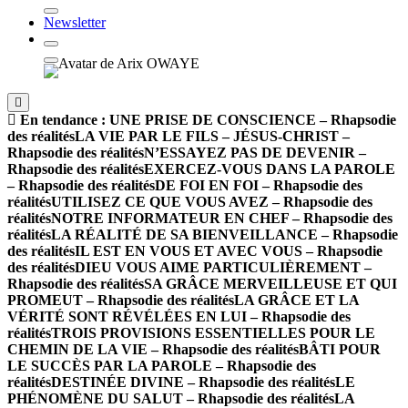
Newsletter
En tendance :
UNE PRISE DE CONSCIENCE – Rhapsodie
des réalités
LA VIE PAR LE FILS – JÉSUS-CHRIST –
Rhapsodie des réalités
N’ESSAYEZ PAS DE DEVENIR –
Rhapsodie des réalités
EXERCEZ-VOUS DANS LA PAROLE
– Rhapsodie des réalités
DE FOI EN FOI – Rhapsodie des
réalités
UTILISEZ CE QUE VOUS AVEZ – Rhapsodie des
réalités
NOTRE INFORMATEUR EN CHEF – Rhapsodie des
réalités
LA RÉALITÉ DE SA BIENVEILLANCE – Rhapsodie
des réalités
IL EST EN VOUS ET AVEC VOUS – Rhapsodie
des réalités
DIEU VOUS AIME PARTICULIÈREMENT –
Rhapsodie des réalités
SA GRÂCE MERVEILLEUSE ET QUI
PROMEUT – Rhapsodie des réalités
LA GRÂCE ET LA
VÉRITÉ SONT RÉVÉLÉES EN LUI – Rhapsodie des
réalités
TROIS PROVISIONS ESSENTIELLES POUR LE
CHEMIN DE LA VIE – Rhapsodie des réalités
BÂTI POUR
LE SUCCÈS PAR LA PAROLE – Rhapsodie des
réalités
DESTINÉE DIVINE – Rhapsodie des réalités
LE
PHÉNOMÈNE DU SALUT – Rhapsodie des réalités
LA