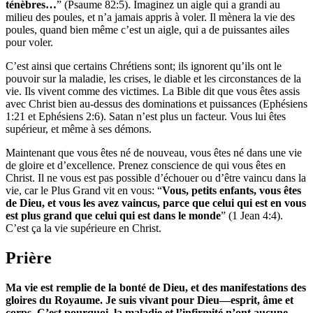
ténèbres…
” (Psaume 82:5). Imaginez un aigle qui a grandi au
milieu des poules, et n’a jamais appris à voler. Il mènera la vie des
poules, quand bien même c’est un aigle, qui a de puissantes ailes
pour voler.
C’est ainsi que certains Chrétiens sont; ils ignorent qu’ils ont le
pouvoir sur la maladie, les crises, le diable et les circonstances de la
vie. Ils vivent comme des victimes. La Bible dit que vous êtes assis
avec Christ bien au-dessus des dominations et puissances (Ephésiens
1:21 et Ephésiens 2:6). Satan n’est plus un facteur. Vous lui êtes
supérieur, et même à ses démons.
Maintenant que vous êtes né de nouveau, vous êtes né dans une vie
de gloire et d’excellence. Prenez conscience de qui vous êtes en
Christ. Il ne vous est pas possible d’échouer ou d’être vaincu dans la
vie, car le Plus Grand vit en vous: “
Vous, petits enfants, vous êtes
de Dieu, et vous les avez vaincus, parce que celui qui est en vous
est plus grand que celui qui est dans le monde
” (1 Jean 4:4).
C’est ça la vie supérieure en Christ.
Prière
Ma vie est remplie de la bonté
de Dieu, et des manifestations
des
gloires du Royaume. Je
suis vivant pour Dieu—esprit,
âme et
corps. C’est pourquoi,
la maladie et l’infirmité n’ont
aucune