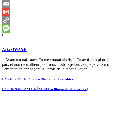
Telegram
Email
Gmail
Copy
Link
Message
Arix OWAYE
« Avant ma naissance Tu me connaisais déjà. Tu avais des plans de
paix et non de malheur pour moi. » Alors je fais ce que je vois mon
Père faire en annonçant la Parole de la réconciliation.
Victoire Par la Parole – Rhapsodie des réalités
LA CONNAISSANCE RÉVÉLÉE – Rhapsodie des réalités