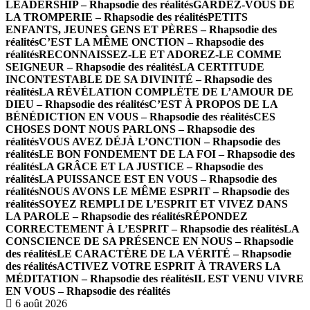
LEADERSHIP – Rhapsodie des réalités
GARDEZ-VOUS DE
LA TROMPERIE – Rhapsodie des réalités
PETITS
ENFANTS, JEUNES GENS ET PÈRES – Rhapsodie des
réalités
C’EST LA MÊME ONCTION – Rhapsodie des
réalités
RECONNAISSEZ-LE ET ADOREZ-LE COMME
SEIGNEUR – Rhapsodie des réalités
LA CERTITUDE
INCONTESTABLE DE SA DIVINITÉ – Rhapsodie des
réalités
LA RÉVÉLATION COMPLÈTE DE L’AMOUR DE
DIEU – Rhapsodie des réalités
C’EST À PROPOS DE LA
BÉNÉDICTION EN VOUS – Rhapsodie des réalités
CES
CHOSES DONT NOUS PARLONS – Rhapsodie des
réalités
VOUS AVEZ DÉJÀ L’ONCTION – Rhapsodie des
réalités
LE BON FONDEMENT DE LA FOI – Rhapsodie des
réalités
LA GRÂCE ET LA JUSTICE – Rhapsodie des
réalités
LA PUISSANCE EST EN VOUS – Rhapsodie des
réalités
NOUS AVONS LE MÊME ESPRIT – Rhapsodie des
réalités
SOYEZ REMPLI DE L’ESPRIT ET VIVEZ DANS
LA PAROLE – Rhapsodie des réalités
RÉPONDEZ
CORRECTEMENT À L’ESPRIT – Rhapsodie des réalités
LA
CONSCIENCE DE SA PRÉSENCE EN NOUS – Rhapsodie
des réalités
LE CARACTÈRE DE LA VÉRITÉ – Rhapsodie
des réalités
ACTIVEZ VOTRE ESPRIT À TRAVERS LA
MÉDITATION – Rhapsodie des réalités
IL EST VENU VIVRE
EN VOUS – Rhapsodie des réalités
6 août 2026