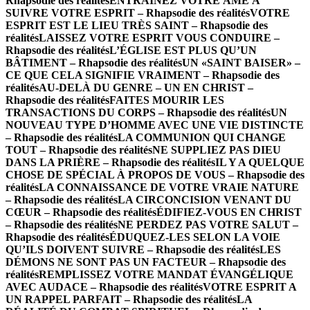
Rhapsodie des réalités
ENTRAINEZ VOTRE ÂME À
SUIVRE VOTRE ESPRIT – Rhapsodie des réalités
VOTRE
ESPRIT EST LE LIEU TRÈS SAINT – Rhapsodie des
réalités
LAISSEZ VOTRE ESPRIT VOUS CONDUIRE –
Rhapsodie des réalités
L’ÉGLISE EST PLUS QU’UN
BÂTIMENT – Rhapsodie des réalités
UN «SAINT BAISER» –
CE QUE CELA SIGNIFIE VRAIMENT – Rhapsodie des
réalités
AU-DELÀ DU GENRE – UN EN CHRIST –
Rhapsodie des réalités
FAITES MOURIR LES
TRANSACTIONS DU CORPS – Rhapsodie des réalités
UN
NOUVEAU TYPE D’HOMME AVEC UNE VIE DISTINCTE
– Rhapsodie des réalités
LA COMMUNION QUI CHANGE
TOUT – Rhapsodie des réalités
NE SUPPLIEZ PAS DIEU
DANS LA PRIÈRE – Rhapsodie des réalités
IL Y A QUELQUE
CHOSE DE SPÉCIAL À PROPOS DE VOUS – Rhapsodie des
réalités
LA CONNAISSANCE DE VOTRE VRAIE NATURE
– Rhapsodie des réalités
LA CIRCONCISION VENANT DU
CŒUR – Rhapsodie des réalités
ÉDIFIEZ-VOUS EN CHRIST
– Rhapsodie des réalités
NE PERDEZ PAS VOTRE SALUT –
Rhapsodie des réalités
ÉDUQUEZ-LES SELON LA VOIE
QU’ILS DOIVENT SUIVRE – Rhapsodie des réalités
LES
DÉMONS NE SONT PAS UN FACTEUR – Rhapsodie des
réalités
REMPLISSEZ VOTRE MANDAT ÉVANGÉLIQUE
AVEC AUDACE – Rhapsodie des réalités
VOTRE ESPRIT A
UN RAPPEL PARFAIT – Rhapsodie des réalités
LA