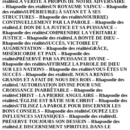
réalités
LA VÉRITÉ À PROPOS DE NOTRE ADVERSAIRE
– Rhapsodie des réalités
UN ROYAUME VAINCU – Rhapsodie
des réalités
SUPÉRIEUR(E) À SATAN ET À SES
STRUCTURES – Rhapsodie des réalités
NOURRI(E)
CONTINUELLEMENT PAR LA PAROLE – Rhapsodie des
réalités
LE DON DE LA JUSTICE ET SA PUISSANCE –
Rhapsodie des réalités
COMPRENDRE LA VÉRITABLE
JUSTICE – Rhapsodie des réalités
LA BONTÉ DE DIEU –
Rhapsodie des réalités
SUCCÈS, VICTOIRE ET
AUGMENTATION – Rhapsodie des réalités
GRÂCE,
MISÉRICORDE ET PAIX – Rhapsodie des
réalités
PRÉSERVÉ PAR SA PUISSANCE DIVINE –
Rhapsodie des réalités
AFFIRMEZ LA PAROLE DE DIEU
SUR LES NATIONS – Rhapsodie des réalités
VOUS ÊTES UN
SUCCÈS – Rhapsodie des réalités
IL NOUS A RENDUS
GRANDS ET A FAIT DE NOUS DES ROIS – Rhapsodie des
réalités
L’AUTORISATION DIVINE POUR UNE
CROISSANCE INARRÊTABLE – Rhapsodie des
réalités
CHRIST – LA PIERRE ANGULAIRE – Rhapsodie des
réalités
L’ÉGLISE EST BÂTIE SUR CHRIST – Rhapsodie des
réalités
UTILISEZ LA PAROLE POUR DISCERNER LES
BONS CONSEILS – Rhapsodie des réalités
COUPEZ LES
INFLUENCES SATANIQUES – Rhapsodie des réalités
IL
PRÉSERVE TOUJOURS SON DESSEIN – Rhapsodie des
réalités
LE DISCERNEMENT SPIRITUEL DANS LE