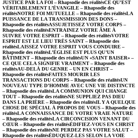
JUSTICE PAR LA FOI – Rhapsodie des réalités
CE QU’EST
VÉRITABLEMENT L’ÉVANGILE – Rhapsodie des
réalités
NOTRE FOI MUTUELLE – Rhapsodie des réalités
LA
PUISSANCE DE LA TRANSMISSION DES DONS –
Rhapsodie des réalités
ASSUJETISSEZ VOTRE CORPS –
Rhapsodie des réalités
ENTRAINEZ VOTRE ÂME À
SUIVRE VOTRE ESPRIT – Rhapsodie des réalités
VOTRE
ESPRIT EST LE LIEU TRÈS SAINT – Rhapsodie des
réalités
LAISSEZ VOTRE ESPRIT VOUS CONDUIRE –
Rhapsodie des réalités
L’ÉGLISE EST PLUS QU’UN
BÂTIMENT – Rhapsodie des réalités
UN «SAINT BAISER» –
CE QUE CELA SIGNIFIE VRAIMENT – Rhapsodie des
réalités
AU-DELÀ DU GENRE – UN EN CHRIST –
Rhapsodie des réalités
FAITES MOURIR LES
TRANSACTIONS DU CORPS – Rhapsodie des réalités
UN
NOUVEAU TYPE D’HOMME AVEC UNE VIE DISTINCTE
– Rhapsodie des réalités
LA COMMUNION QUI CHANGE
TOUT – Rhapsodie des réalités
NE SUPPLIEZ PAS DIEU
DANS LA PRIÈRE – Rhapsodie des réalités
IL Y A QUELQUE
CHOSE DE SPÉCIAL À PROPOS DE VOUS – Rhapsodie des
réalités
LA CONNAISSANCE DE VOTRE VRAIE NATURE
– Rhapsodie des réalités
LA CIRCONCISION VENANT DU
CŒUR – Rhapsodie des réalités
ÉDIFIEZ-VOUS EN CHRIST
– Rhapsodie des réalités
NE PERDEZ PAS VOTRE SALUT –
Rhapsodie des réalités
ÉDUQUEZ-LES SELON LA VOIE