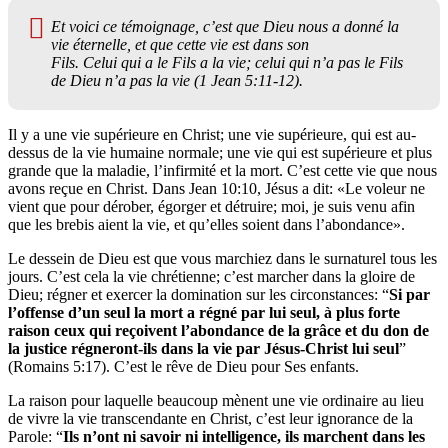
Et voici ce témoignage, c’est que Dieu nous a donné la
vie éternelle, et que cette vie est dans son
Fils. Celui qui a le Fils a la vie; celui qui n’a pas le Fils
de Dieu n’a pas la vie (1 Jean 5:11-12).
I
l y a une vie supérieure en Christ; une vie supérieure, qui est au-
dessus de la vie humaine normale; une vie qui est supérieure et plus
grande que la maladie, l’infirmité et la mort. C’est cette vie que nous
avons reçue en Christ. Dans
Jean 10:10, Jésus a dit:
«Le voleur ne
vient que pour dérober, égorger et détruire; moi, je suis venu afin
que les brebis aient la vie, et qu’elles soient dans l’abondance».
Le dessein de Dieu est que vous marchiez dans le surnaturel tous les
jours. C’est cela la vie chrétienne; c’est marcher dans la gloire de
Dieu; régner et exercer la domination sur les circonstances: “
Si par
l’offense d’un seul la mort a régné par lui seul, à plus forte
raison ceux qui reçoivent l’abondance de la grâce et du don de
la justice régneront-ils dans la vie par Jésus-Christ lui seul
”
(Romains 5:17). C’est le rêve de Dieu pour Ses enfants.
La raison pour laquelle beaucoup mènent une vie ordinaire au lieu
de vivre la vie transcendante en Christ, c’est leur ignorance de la
Parole:
“
Ils
n’ont ni savoir ni intelligence, ils marchent dans les