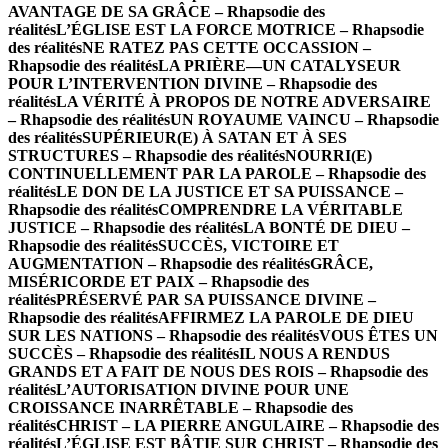
AVANTAGE DE SA GRÂCE – Rhapsodie des
réalités
L’ÉGLISE EST LA FORCE MOTRICE – Rhapsodie
des réalités
NE RATEZ PAS CETTE OCCASSION –
Rhapsodie des réalités
LA PRIÈRE—UN CATALYSEUR
POUR L’INTERVENTION DIVINE – Rhapsodie des
réalités
LA VÉRITÉ À PROPOS DE NOTRE ADVERSAIRE
– Rhapsodie des réalités
UN ROYAUME VAINCU – Rhapsodie
des réalités
SUPÉRIEUR(E) À SATAN ET À SES
STRUCTURES – Rhapsodie des réalités
NOURRI(E)
CONTINUELLEMENT PAR LA PAROLE – Rhapsodie des
réalités
LE DON DE LA JUSTICE ET SA PUISSANCE –
Rhapsodie des réalités
COMPRENDRE LA VÉRITABLE
JUSTICE – Rhapsodie des réalités
LA BONTÉ DE DIEU –
Rhapsodie des réalités
SUCCÈS, VICTOIRE ET
AUGMENTATION – Rhapsodie des réalités
GRÂCE,
MISÉRICORDE ET PAIX – Rhapsodie des
réalités
PRÉSERVÉ PAR SA PUISSANCE DIVINE –
Rhapsodie des réalités
AFFIRMEZ LA PAROLE DE DIEU
SUR LES NATIONS – Rhapsodie des réalités
VOUS ÊTES UN
SUCCÈS – Rhapsodie des réalités
IL NOUS A RENDUS
GRANDS ET A FAIT DE NOUS DES ROIS – Rhapsodie des
réalités
L’AUTORISATION DIVINE POUR UNE
CROISSANCE INARRÊTABLE – Rhapsodie des
réalités
CHRIST – LA PIERRE ANGULAIRE – Rhapsodie des
réalités
L’ÉGLISE EST BÂTIE SUR CHRIST – Rhapsodie des