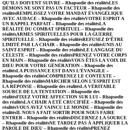
QU’ILS DOIVENT SUIVRE – Rhapsodie des réalités
LES
DÉMONS NE SONT PAS UN FACTEUR – Rhapsodie des
réalités
REMPLISSEZ VOTRE MANDAT ÉVANGÉLIQUE
AVEC AUDACE – Rhapsodie des réalités
VOTRE ESPRIT A
UN RAPPEL PARFAIT – Rhapsodie des réalités
LA
RÉALITÉ DU COMBAT SPIRITUEL – Rhapsodie des
réalités
ARMES SPIRITUELLES POUR LA GUERRE
SPIRITUELLE – Rhapsodie des réalités
REFUSEZ D’ÊTRE
LIMITÉ PAR LA CHAIR – Rhapsodie des réalités
UNIS AU
SAINT-ESPRIT – Rhapsodie des réalités
LE LANGAGE DU
CÉLESTE – Rhapsodie des réalités
PRENEZ VOTRE CORPS
EN MAIN – Rhapsodie des réalités
VOUS ÊTES LA VOIX DE
DIEU POUR VOTRE GÉNÉRATION – Rhapsodie des
réalités
LA PUISSANCE EST DANS L’ÉVANGILE –
Rhapsodie des réalités
COMPRENEZ LE CONTEXTE –
Rhapsodie des réalités
MARCHER SELON L’ESPRIT EST
LA RÉPONSE – Rhapsodie des réalités
LA VÉRITABLE
SOURCE DE LA TENTATION – Rhapsodie des
réalités
FIXEZ VOTRE AFFECTION SUR LUI – Rhapsodie
des réalités
LA CHAIR A ETÉ CRUCIFIÉE – Rhapsodie des
réalités
VOUS AVEZ VAINCU LE MONDE – Rhapsodie des
réalités
IL NOUS A FAIT SORTIR POUR NOUS FAIRE
ENTRER – Rhapsodie des réalités
DISCERNEZ LA SOURCE
– Rhapsodie des réalités
NE TARDEZ PAS À APPLIQUER LA
PAROLE DE DIEU – Rhapsodie des réalités
PRENEZ