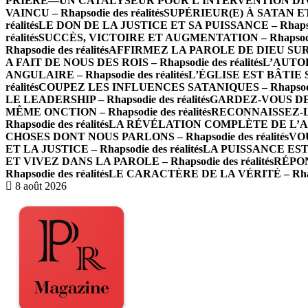
PRIÈRE—UN CATALYSEUR POUR L’INTERVENTION DIVINE –
VAINCU – Rhapsodie des réalités
SUPÉRIEUR(E) À SATAN ET À
réalités
LE DON DE LA JUSTICE ET SA PUISSANCE – Rhapsodi
réalités
SUCCÈS, VICTOIRE ET AUGMENTATION – Rhapsodie 
Rhapsodie des réalités
AFFIRMEZ LA PAROLE DE DIEU SUR LES
A FAIT DE NOUS DES ROIS – Rhapsodie des réalités
L’AUTOR
ANGULAIRE – Rhapsodie des réalités
L’ÉGLISE EST BÂTIE SU
réalités
COUPEZ LES INFLUENCES SATANIQUES – Rhapsodie 
LE LEADERSHIP – Rhapsodie des réalités
GARDEZ-VOUS DE L
MÊME ONCTION – Rhapsodie des réalités
RECONNAISSEZ-LE
Rhapsodie des réalités
LA RÉVÉLATION COMPLÈTE DE L’AMOUR
CHOSES DONT NOUS PARLONS – Rhapsodie des réalités
VOU
ET LA JUSTICE – Rhapsodie des réalités
LA PUISSANCE EST E
ET VIVEZ DANS LA PAROLE – Rhapsodie des réalités
RÉPON
Rhapsodie des réalités
LE CARACTÈRE DE LA VÉRITÉ – Rhapso
8 août 2026