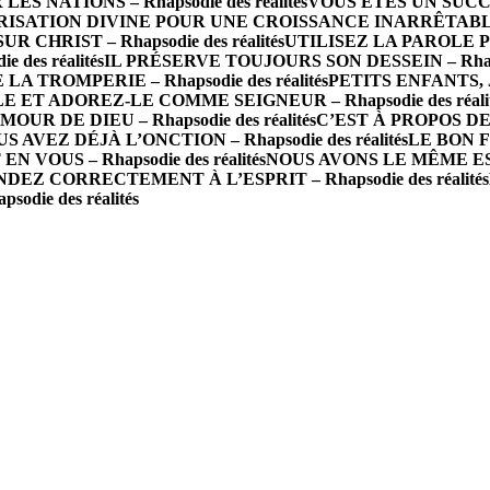
 NATIONS – Rhapsodie des réalités
VOUS ÊTES UN SUCCÈS 
ISATION DIVINE POUR UNE CROISSANCE INARRÊTABLE – R
R CHRIST – Rhapsodie des réalités
UTILISEZ LA PAROLE P
des réalités
IL PRÉSERVE TOUJOURS SON DESSEIN – Rhapsod
A TROMPERIE – Rhapsodie des réalités
PETITS ENFANTS, J
 ET ADOREZ-LE COMME SEIGNEUR – Rhapsodie des réalit
 DE DIEU – Rhapsodie des réalités
C’EST À PROPOS DE 
S AVEZ DÉJÀ L’ONCTION – Rhapsodie des réalités
LE BON FO
N VOUS – Rhapsodie des réalités
NOUS AVONS LE MÊME ESPRI
DEZ CORRECTEMENT À L’ESPRIT – Rhapsodie des réalités
die des réalités