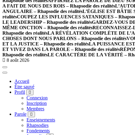
Rhapsodie des réalités
AFFIRMEZ LA PAROLE DE DIEU SUR LES
A FAIT DE NOUS DES ROIS – Rhapsodie des réalités
L’AUTOR
ANGULAIRE – Rhapsodie des réalités
L’ÉGLISE EST BÂTIE SU
réalités
COUPEZ LES INFLUENCES SATANIQUES – Rhapsodie 
LE LEADERSHIP – Rhapsodie des réalités
GARDEZ-VOUS DE L
MÊME ONCTION – Rhapsodie des réalités
RECONNAISSEZ-LE
Rhapsodie des réalités
LA RÉVÉLATION COMPLÈTE DE L’AMOUR
CHOSES DONT NOUS PARLONS – Rhapsodie des réalités
VOU
ET LA JUSTICE – Rhapsodie des réalités
LA PUISSANCE EST E
ET VIVEZ DANS LA PAROLE – Rhapsodie des réalités
RÉPON
Rhapsodie des réalités
LE CARACTÈRE DE LA VÉRITÉ – Rhapso
8 août 2026
Accueil
Être sauvé
Profil
Connexion
Inscription
Membres
Parole
Enseignements
Rhapsodies
Fondements