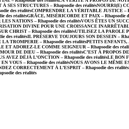
 Rhapsodie des réalités
LA VÉRITÉ À PROPOS DE NOTRE 
 SES STRUCTURES – Rhapsodie des réalités
NOURRI(E) CO
e des réalités
COMPRENDRE LA VÉRITABLE JUSTICE – Rhaps
des réalités
GRÂCE, MISÉRICORDE ET PAIX – Rhapsodie des
 NATIONS – Rhapsodie des réalités
VOUS ÊTES UN SUCCÈS 
ISATION DIVINE POUR UNE CROISSANCE INARRÊTABLE – R
R CHRIST – Rhapsodie des réalités
UTILISEZ LA PAROLE P
des réalités
IL PRÉSERVE TOUJOURS SON DESSEIN – Rhapsod
A TROMPERIE – Rhapsodie des réalités
PETITS ENFANTS, J
 ET ADOREZ-LE COMME SEIGNEUR – Rhapsodie des réalit
 DE DIEU – Rhapsodie des réalités
C’EST À PROPOS DE 
S AVEZ DÉJÀ L’ONCTION – Rhapsodie des réalités
LE BON FO
N VOUS – Rhapsodie des réalités
NOUS AVONS LE MÊME ESPRI
DEZ CORRECTEMENT À L’ESPRIT – Rhapsodie des réalités
die des réalités