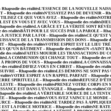
psodie des réalités
L’ESSENCE DE LA NOUVELLE NAISSANCE
 Rhapsodie des réalités
N’ESSAYEZ PAS DE DEVENIR – Rhapso
TILISEZ CE QUE VOUS AVEZ – Rhapsodie des réalités
NOTRE 
IL EST EN VOUS ET AVEC VOUS – Rhapsodie des réalités
DIEU
die des réalités
LA GRÂCE ET LA VÉRITÉ SONT RÉVÉLÉES 
s réalités
BÂTI POUR LE SUCCÈS PAR LA PAROLE – Rhapsod
LA JUSTICE PAR LA FOI – Rhapsodie des réalités
CE QU’EST 
UISSANCE DE LA TRANSMISSION DES DONS – Rhapsodie des 
Rhapsodie des réalités
VOTRE ESPRIT EST LE LIEU TRÈS SA
S QU’UN BÂTIMENT – Rhapsodie des réalités
UN «SAINT BA
des réalités
FAITES MOURIR LES TRANSACTIONS DU CORPS 
tés
LA COMMUNION QUI CHANGE TOUT – Rhapsodie des réal
PROPOS DE VOUS – Rhapsodie des réalités
LA CONNAISSAN
s réalités
ÉDIFIEZ-VOUS EN CHRIST – Rhapsodie des réalit
RE – Rhapsodie des réalités
LES DÉMONS NE SONT PAS UN 
alités
VOTRE ESPRIT A UN RAPPEL PARFAIT – Rhapsodie des
 SPIRITUELLE – Rhapsodie des réalités
REFUSEZ D’ÊTRE 
TE – Rhapsodie des réalités
PRENEZ VOTRE CORPS EN MAIN
SSANCE EST DANS L’ÉVANGILE – Rhapsodie des réalités
CO
odie des réalités
LA VÉRITABLE SOURCE DE LA TENTATION 
– Rhapsodie des réalités
VOUS AVEZ VAINCU LE MONDE – Rha
E – Rhapsodie des réalités
NE TARDEZ PAS À APPLIQUER LA
 EST LA FORCE MOTRICE – Rhapsodie des réalités
NE RATEZ