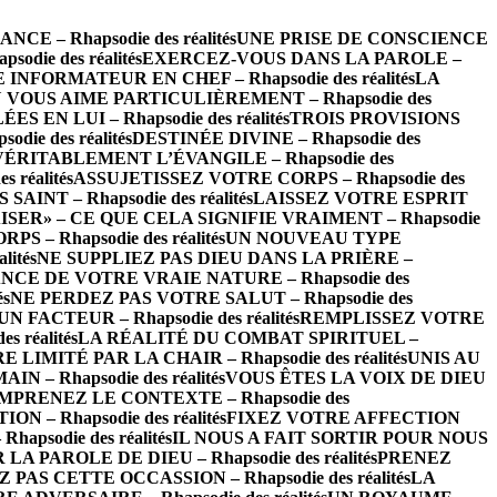
 – Rhapsodie des réalités
UNE PRISE DE CONSCIENCE
die des réalités
EXERCEZ-VOUS DANS LA PAROLE –
INFORMATEUR EN CHEF – Rhapsodie des réalités
LA
 VOUS AIME PARTICULIÈREMENT – Rhapsodie des
EN LUI – Rhapsodie des réalités
TROIS PROVISIONS
ie des réalités
DESTINÉE DIVINE – Rhapsodie des
VÉRITABLEMENT L’ÉVANGILE – Rhapsodie des
réalités
ASSUJETISSEZ VOTRE CORPS – Rhapsodie des
INT – Rhapsodie des réalités
LAISSEZ VOTRE ESPRIT
ISER» – CE QUE CELA SIGNIFIE VRAIMENT – Rhapsodie
– Rhapsodie des réalités
UN NOUVEAU TYPE
ités
NE SUPPLIEZ PAS DIEU DANS LA PRIÈRE –
CE DE VOTRE VRAIE NATURE – Rhapsodie des
és
NE PERDEZ PAS VOTRE SALUT – Rhapsodie des
FACTEUR – Rhapsodie des réalités
REMPLISSEZ VOTRE
 réalités
LA RÉALITÉ DU COMBAT SPIRITUEL –
LIMITÉ PAR LA CHAIR – Rhapsodie des réalités
UNIS AU
 – Rhapsodie des réalités
VOUS ÊTES LA VOIX DE DIEU
MPRENEZ LE CONTEXTE – Rhapsodie des
– Rhapsodie des réalités
FIXEZ VOTRE AFFECTION
psodie des réalités
IL NOUS A FAIT SORTIR POUR NOUS
 PAROLE DE DIEU – Rhapsodie des réalités
PRENEZ
 PAS CETTE OCCASSION – Rhapsodie des réalités
LA