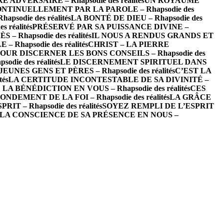
ADVERSAIRE – Rhapsodie des réalités
UN ROYAUME
NTINUELLEMENT PAR LA PAROLE – Rhapsodie des
odie des réalités
LA BONTÉ DE DIEU – Rhapsodie des
 réalités
PRÉSERVÉ PAR SA PUISSANCE DIVINE –
– Rhapsodie des réalités
IL NOUS A RENDUS GRANDS ET
hapsodie des réalités
CHRIST – LA PIERRE
OUR DISCERNER LES BONS CONSEILS – Rhapsodie des
ie des réalités
LE DISCERNEMENT SPIRITUEL DANS
EUNES GENS ET PÈRES – Rhapsodie des réalités
C’EST LA
és
LA CERTITUDE INCONTESTABLE DE SA DIVINITÉ –
LA BÉNÉDICTION EN VOUS – Rhapsodie des réalités
CES
NDEMENT DE LA FOI – Rhapsodie des réalités
LA GRÂCE
T – Rhapsodie des réalités
SOYEZ REMPLI DE L’ESPRIT
LA CONSCIENCE DE SA PRÉSENCE EN NOUS –