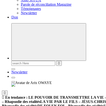
Asso SIYUA
Parole de réconciliation Magazine
Témoignages
Newsletter
Don
Newsletter
En tendance :
LE POUVOIR DE TRANSMETTRE LA VIE – Rha
– Rhapsodie des réalités
LA VIE PAR LE FILS – JÉSUS-CHRIST –
Rhapsodie des réalités
DE FOI EN FOI – Rhapsodie des réalités
U