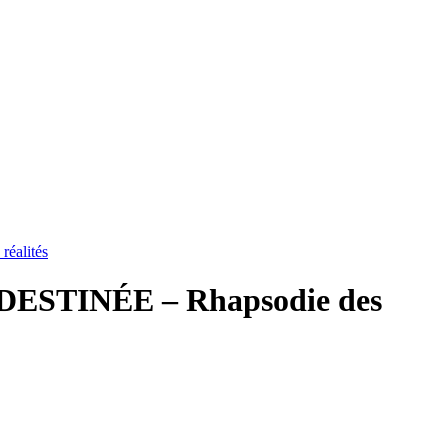
alités
TINÉE – Rhapsodie des