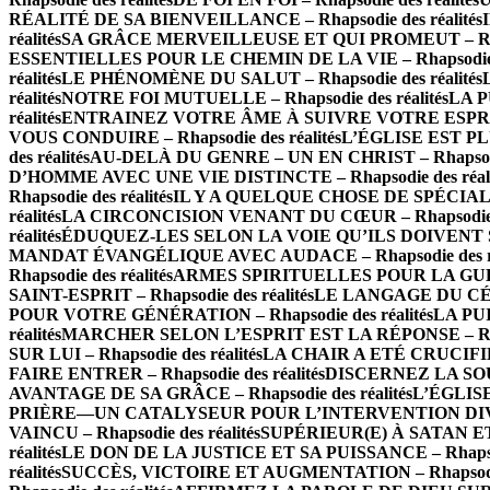
RÉALITÉ DE SA BIENVEILLANCE – Rhapsodie des réalités
réalités
SA GRÂCE MERVEILLEUSE ET QUI PROMEUT – Rhapso
ESSENTIELLES POUR LE CHEMIN DE LA VIE – Rhapsodie de
réalités
LE PHÉNOMÈNE DU SALUT – Rhapsodie des réalités
réalités
NOTRE FOI MUTUELLE – Rhapsodie des réalités
LA P
réalités
ENTRAINEZ VOTRE ÂME À SUIVRE VOTRE ESPRIT – 
VOUS CONDUIRE – Rhapsodie des réalités
L’ÉGLISE EST PLU
des réalités
AU-DELÀ DU GENRE – UN EN CHRIST – Rhapsodie 
D’HOMME AVEC UNE VIE DISTINCTE – Rhapsodie des réali
Rhapsodie des réalités
IL Y A QUELQUE CHOSE DE SPÉCIAL À 
réalités
LA CIRCONCISION VENANT DU CŒUR – Rhapsodie de
réalités
ÉDUQUEZ-LES SELON LA VOIE QU’ILS DOIVENT SUIV
MANDAT ÉVANGÉLIQUE AVEC AUDACE – Rhapsodie des ré
Rhapsodie des réalités
ARMES SPIRITUELLES POUR LA GUERRE
SAINT-ESPRIT – Rhapsodie des réalités
LE LANGAGE DU CÉLES
POUR VOTRE GÉNÉRATION – Rhapsodie des réalités
LA PUI
réalités
MARCHER SELON L’ESPRIT EST LA RÉPONSE – Rhaps
SUR LUI – Rhapsodie des réalités
LA CHAIR A ETÉ CRUCIFIÉE 
FAIRE ENTRER – Rhapsodie des réalités
DISCERNEZ LA SOURC
AVANTAGE DE SA GRÂCE – Rhapsodie des réalités
L’ÉGLISE
PRIÈRE—UN CATALYSEUR POUR L’INTERVENTION DIVINE –
VAINCU – Rhapsodie des réalités
SUPÉRIEUR(E) À SATAN ET À
réalités
LE DON DE LA JUSTICE ET SA PUISSANCE – Rhapsodi
réalités
SUCCÈS, VICTOIRE ET AUGMENTATION – Rhapsodie 