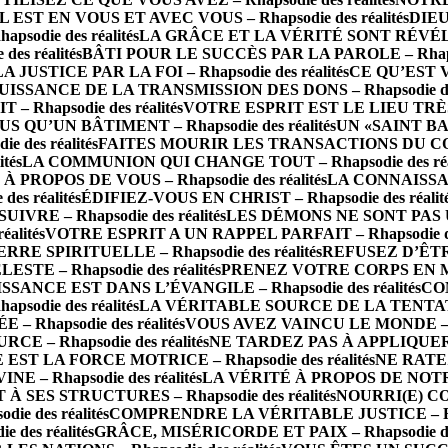
IL EST EN VOUS ET AVEC VOUS – Rhapsodie des réalités
DIEU
die des réalités
LA GRÂCE ET LA VÉRITÉ SONT RÉVÉLÉES 
s réalités
BÂTI POUR LE SUCCÈS PAR LA PAROLE – Rhapsod
LA JUSTICE PAR LA FOI – Rhapsodie des réalités
CE QU’EST 
UISSANCE DE LA TRANSMISSION DES DONS – Rhapsodie des 
Rhapsodie des réalités
VOTRE ESPRIT EST LE LIEU TRÈS SA
S QU’UN BÂTIMENT – Rhapsodie des réalités
UN «SAINT BA
des réalités
FAITES MOURIR LES TRANSACTIONS DU CORPS 
tés
LA COMMUNION QUI CHANGE TOUT – Rhapsodie des réal
PROPOS DE VOUS – Rhapsodie des réalités
LA CONNAISSAN
s réalités
ÉDIFIEZ-VOUS EN CHRIST – Rhapsodie des réalit
RE – Rhapsodie des réalités
LES DÉMONS NE SONT PAS UN 
alités
VOTRE ESPRIT A UN RAPPEL PARFAIT – Rhapsodie des
 SPIRITUELLE – Rhapsodie des réalités
REFUSEZ D’ÊTRE 
TE – Rhapsodie des réalités
PRENEZ VOTRE CORPS EN MAIN
SSANCE EST DANS L’ÉVANGILE – Rhapsodie des réalités
CO
odie des réalités
LA VÉRITABLE SOURCE DE LA TENTATION 
– Rhapsodie des réalités
VOUS AVEZ VAINCU LE MONDE – Rha
E – Rhapsodie des réalités
NE TARDEZ PAS À APPLIQUER LA
 EST LA FORCE MOTRICE – Rhapsodie des réalités
NE RATEZ
 Rhapsodie des réalités
LA VÉRITÉ À PROPOS DE NOTRE 
 SES STRUCTURES – Rhapsodie des réalités
NOURRI(E) CO
e des réalités
COMPRENDRE LA VÉRITABLE JUSTICE – Rhaps
des réalités
GRÂCE, MISÉRICORDE ET PAIX – Rhapsodie des