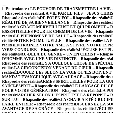
En tendance :
LE POUVOIR DE TRANSMETTRE LA VIE – Rha
– Rhapsodie des réalités
LA VIE PAR LE FILS – JÉSUS-CHRIST –
Rhapsodie des réalités
DE FOI EN FOI – Rhapsodie des réalités
U
RÉALITÉ DE SA BIENVEILLANCE – Rhapsodie des réalités
réalités
SA GRÂCE MERVEILLEUSE ET QUI PROMEUT – Rhapso
ESSENTIELLES POUR LE CHEMIN DE LA VIE – Rhapsodie de
réalités
LE PHÉNOMÈNE DU SALUT – Rhapsodie des réalités
réalités
NOTRE FOI MUTUELLE – Rhapsodie des réalités
LA P
réalités
ENTRAINEZ VOTRE ÂME À SUIVRE VOTRE ESPRIT – 
VOUS CONDUIRE – Rhapsodie des réalités
L’ÉGLISE EST PLU
des réalités
AU-DELÀ DU GENRE – UN EN CHRIST – Rhapsodie 
D’HOMME AVEC UNE VIE DISTINCTE – Rhapsodie des réali
Rhapsodie des réalités
IL Y A QUELQUE CHOSE DE SPÉCIAL À 
réalités
LA CIRCONCISION VENANT DU CŒUR – Rhapsodie de
réalités
ÉDUQUEZ-LES SELON LA VOIE QU’ILS DOIVENT SUIV
MANDAT ÉVANGÉLIQUE AVEC AUDACE – Rhapsodie des ré
Rhapsodie des réalités
ARMES SPIRITUELLES POUR LA GUERRE
SAINT-ESPRIT – Rhapsodie des réalités
LE LANGAGE DU CÉLES
POUR VOTRE GÉNÉRATION – Rhapsodie des réalités
LA PUI
réalités
MARCHER SELON L’ESPRIT EST LA RÉPONSE – Rhaps
SUR LUI – Rhapsodie des réalités
LA CHAIR A ETÉ CRUCIFIÉE 
FAIRE ENTRER – Rhapsodie des réalités
DISCERNEZ LA SOURC
AVANTAGE DE SA GRÂCE – Rhapsodie des réalités
L’ÉGLISE