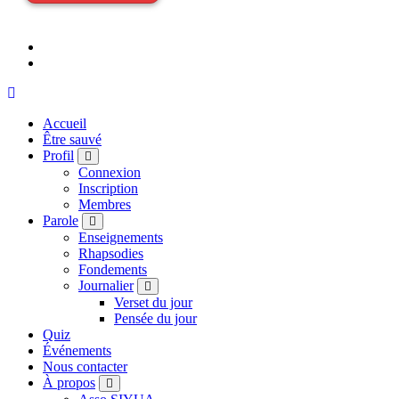
Accueil
Être sauvé
Profil
Connexion
Inscription
Membres
Parole
Enseignements
Rhapsodies
Fondements
Journalier
Verset du jour
Pensée du jour
Quiz
Événements
Nous contacter
À propos