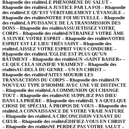
Rhapsodie des réalités
LE PHÉNOMÈNE DU SALUT –
Rhapsodie des réalités
LA JUSTICE PAR LA FOI – Rhapsodie
des réalités
CE QU’EST VÉRITABLEMENT L’ÉVANGILE –
Rhapsodie des réalités
NOTRE FOI MUTUELLE – Rhapsodie
des réalités
LA PUISSANCE DE LA TRANSMISSION DES
DONS – Rhapsodie des réalités
ASSUJETISSEZ VOTRE
CORPS – Rhapsodie des réalités
ENTRAINEZ VOTRE ÂME
À SUIVRE VOTRE ESPRIT – Rhapsodie des réalités
VOTRE
ESPRIT EST LE LIEU TRÈS SAINT – Rhapsodie des
réalités
LAISSEZ VOTRE ESPRIT VOUS CONDUIRE –
Rhapsodie des réalités
L’ÉGLISE EST PLUS QU’UN
BÂTIMENT – Rhapsodie des réalités
UN «SAINT BAISER» –
CE QUE CELA SIGNIFIE VRAIMENT – Rhapsodie des
réalités
AU-DELÀ DU GENRE – UN EN CHRIST –
Rhapsodie des réalités
FAITES MOURIR LES
TRANSACTIONS DU CORPS – Rhapsodie des réalités
UN
NOUVEAU TYPE D’HOMME AVEC UNE VIE DISTINCTE
– Rhapsodie des réalités
LA COMMUNION QUI CHANGE
TOUT – Rhapsodie des réalités
NE SUPPLIEZ PAS DIEU
DANS LA PRIÈRE – Rhapsodie des réalités
IL Y A QUELQUE
CHOSE DE SPÉCIAL À PROPOS DE VOUS – Rhapsodie des
réalités
LA CONNAISSANCE DE VOTRE VRAIE NATURE
– Rhapsodie des réalités
LA CIRCONCISION VENANT DU
CŒUR – Rhapsodie des réalités
ÉDIFIEZ-VOUS EN CHRIST
– Rhapsodie des réalités
NE PERDEZ PAS VOTRE SALUT –