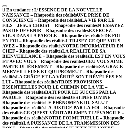
En tendance :
L’ESSENCE DE LA NOUVELLE
NAISSANCE – Rhapsodie des réalités
UNE PRISE DE
CONSCIENCE – Rhapsodie des réalités
LA VIE PAR LE
FILS – JÉSUS-CHRIST – Rhapsodie des réalités
N’ESSAYEZ
PAS DE DEVENIR – Rhapsodie des réalités
EXERCEZ-
VOUS DANS LA PAROLE – Rhapsodie des réalités
DE FOI
EN FOI – Rhapsodie des réalités
UTILISEZ CE QUE VOUS
AVEZ – Rhapsodie des réalités
NOTRE INFORMATEUR EN
CHEF – Rhapsodie des réalités
LA RÉALITÉ DE SA
BIENVEILLANCE – Rhapsodie des réalités
IL EST EN VOUS
ET AVEC VOUS – Rhapsodie des réalités
DIEU VOUS AIME
PARTICULIÈREMENT – Rhapsodie des réalités
SA GRÂCE
MERVEILLEUSE ET QUI PROMEUT – Rhapsodie des
réalités
LA GRÂCE ET LA VÉRITÉ SONT RÉVÉLÉES EN
LUI – Rhapsodie des réalités
TROIS PROVISIONS
ESSENTIELLES POUR LE CHEMIN DE LA VIE –
Rhapsodie des réalités
BÂTI POUR LE SUCCÈS PAR LA
PAROLE – Rhapsodie des réalités
DESTINÉE DIVINE –
Rhapsodie des réalités
LE PHÉNOMÈNE DU SALUT –
Rhapsodie des réalités
LA JUSTICE PAR LA FOI – Rhapsodie
des réalités
CE QU’EST VÉRITABLEMENT L’ÉVANGILE –
Rhapsodie des réalités
NOTRE FOI MUTUELLE – Rhapsodie
des réalités
LA PUISSANCE DE LA TRANSMISSION DES