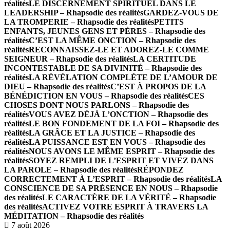
réalités
LE DISCERNEMENT SPIRITUEL DANS LE
LEADERSHIP – Rhapsodie des réalités
GARDEZ-VOUS DE
LA TROMPERIE – Rhapsodie des réalités
PETITS
ENFANTS, JEUNES GENS ET PÈRES – Rhapsodie des
réalités
C’EST LA MÊME ONCTION – Rhapsodie des
réalités
RECONNAISSEZ-LE ET ADOREZ-LE COMME
SEIGNEUR – Rhapsodie des réalités
LA CERTITUDE
INCONTESTABLE DE SA DIVINITÉ – Rhapsodie des
réalités
LA RÉVÉLATION COMPLÈTE DE L’AMOUR DE
DIEU – Rhapsodie des réalités
C’EST À PROPOS DE LA
BÉNÉDICTION EN VOUS – Rhapsodie des réalités
CES
CHOSES DONT NOUS PARLONS – Rhapsodie des
réalités
VOUS AVEZ DÉJÀ L’ONCTION – Rhapsodie des
réalités
LE BON FONDEMENT DE LA FOI – Rhapsodie des
réalités
LA GRÂCE ET LA JUSTICE – Rhapsodie des
réalités
LA PUISSANCE EST EN VOUS – Rhapsodie des
réalités
NOUS AVONS LE MÊME ESPRIT – Rhapsodie des
réalités
SOYEZ REMPLI DE L’ESPRIT ET VIVEZ DANS
LA PAROLE – Rhapsodie des réalités
RÉPONDEZ
CORRECTEMENT À L’ESPRIT – Rhapsodie des réalités
LA
CONSCIENCE DE SA PRÉSENCE EN NOUS – Rhapsodie
des réalités
LE CARACTÈRE DE LA VÉRITÉ – Rhapsodie
des réalités
ACTIVEZ VOTRE ESPRIT À TRAVERS LA
MÉDITATION – Rhapsodie des réalités
7 août 2026