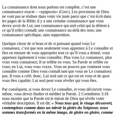
La connaissance dont nous parlons est complète, c’est une
connaissance exacte – «epignosis» (Grec). Les provisions de Dieu
ne vont pas se réaliser dans votre vie juste parce que c’est écrit dans
les pages de la Bible; il y a une certaine connaissance que vous
devez avoir de Lui; une connaissance qui unit celui qui la détient à
ce qu’il (elle) connaît; une connaissance au-delà des sens; une
connaissance spécifique, sans supposition.
Quelque chose de si beau et de si puissant quand vous Le
connaissez, c’est que non seulement vous apprenez à Le connaître et
êtes en mesure de vous approprier tout ce qu’Il vous a donné, vous
apprenez également à vous connaître. Plus vous Le connaissez, plus
vous vous connaissez; Il se reflète en vous. Sa Parole se reflète en
vous; en Lui, vous vous voyez. Vous ne pouvez pas vraiment vous
connaître comme Dieu vous connaît tant que vous ne Le connaissez
pas. Il vous a créé; donc, Lui seul sait ce qui est en vous et de quoi
vous êtes capable; Lui seul peut vous révéler qui vous êtes.
Par conséquent, si vous devez Le connaître, et vous découvrir vous-
même, vous devez étudier et méditer la Parole. 2 Corinthiens 3:18
nous montre que la Parole est le miroir de Dieu qui révèle votre
véritable description. Il est dit:
« Nous tous qui, le visage découvert,
contemplons comme dans un miroir la gloire du Seigneur, nous
sommes transformés en la même image, de gloire en gloire, comme