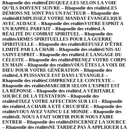
Rhapsodie des réalités
ÉDUQUEZ-LES SELON LA VOIE
QU’ILS DOIVENT SUIVRE – Rhapsodie des réalités
LES
DÉMONS NE SONT PAS UN FACTEUR – Rhapsodie des
réalités
REMPLISSEZ VOTRE MANDAT ÉVANGÉLIQUE
AVEC AUDACE – Rhapsodie des réalités
VOTRE ESPRIT A
UN RAPPEL PARFAIT – Rhapsodie des réalités
LA
RÉALITÉ DU COMBAT SPIRITUEL – Rhapsodie des
réalités
ARMES SPIRITUELLES POUR LA GUERRE
SPIRITUELLE – Rhapsodie des réalités
REFUSEZ D’ÊTRE
LIMITÉ PAR LA CHAIR – Rhapsodie des réalités
UNIS AU
SAINT-ESPRIT – Rhapsodie des réalités
LE LANGAGE DU
CÉLESTE – Rhapsodie des réalités
PRENEZ VOTRE CORPS
EN MAIN – Rhapsodie des réalités
VOUS ÊTES LA VOIX DE
DIEU POUR VOTRE GÉNÉRATION – Rhapsodie des
réalités
LA PUISSANCE EST DANS L’ÉVANGILE –
Rhapsodie des réalités
COMPRENEZ LE CONTEXTE –
Rhapsodie des réalités
MARCHER SELON L’ESPRIT EST
LA RÉPONSE – Rhapsodie des réalités
LA VÉRITABLE
SOURCE DE LA TENTATION – Rhapsodie des
réalités
FIXEZ VOTRE AFFECTION SUR LUI – Rhapsodie
des réalités
LA CHAIR A ETÉ CRUCIFIÉE – Rhapsodie des
réalités
VOUS AVEZ VAINCU LE MONDE – Rhapsodie des
réalités
IL NOUS A FAIT SORTIR POUR NOUS FAIRE
ENTRER – Rhapsodie des réalités
DISCERNEZ LA SOURCE
– Rhapsodie des réalités
NE TARDEZ PAS À APPLIQUER LA