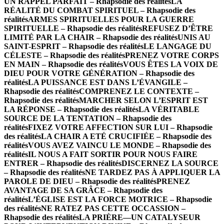
UN RAPPEL PARFAIT – Rhapsodie des réalités
LA
RÉALITÉ DU COMBAT SPIRITUEL – Rhapsodie des
réalités
ARMES SPIRITUELLES POUR LA GUERRE
SPIRITUELLE – Rhapsodie des réalités
REFUSEZ D’ÊTRE
LIMITÉ PAR LA CHAIR – Rhapsodie des réalités
UNIS AU
SAINT-ESPRIT – Rhapsodie des réalités
LE LANGAGE DU
CÉLESTE – Rhapsodie des réalités
PRENEZ VOTRE CORPS
EN MAIN – Rhapsodie des réalités
VOUS ÊTES LA VOIX DE
DIEU POUR VOTRE GÉNÉRATION – Rhapsodie des
réalités
LA PUISSANCE EST DANS L’ÉVANGILE –
Rhapsodie des réalités
COMPRENEZ LE CONTEXTE –
Rhapsodie des réalités
MARCHER SELON L’ESPRIT EST
LA RÉPONSE – Rhapsodie des réalités
LA VÉRITABLE
SOURCE DE LA TENTATION – Rhapsodie des
réalités
FIXEZ VOTRE AFFECTION SUR LUI – Rhapsodie
des réalités
LA CHAIR A ETÉ CRUCIFIÉE – Rhapsodie des
réalités
VOUS AVEZ VAINCU LE MONDE – Rhapsodie des
réalités
IL NOUS A FAIT SORTIR POUR NOUS FAIRE
ENTRER – Rhapsodie des réalités
DISCERNEZ LA SOURCE
– Rhapsodie des réalités
NE TARDEZ PAS À APPLIQUER LA
PAROLE DE DIEU – Rhapsodie des réalités
PRENEZ
AVANTAGE DE SA GRÂCE – Rhapsodie des
réalités
L’ÉGLISE EST LA FORCE MOTRICE – Rhapsodie
des réalités
NE RATEZ PAS CETTE OCCASSION –
Rhapsodie des réalités
LA PRIÈRE—UN CATALYSEUR