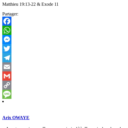
Matthieu 19:13-22 & Exode 11
Partager:
Facebook
WhatsApp
Messenger
Twitter
Telegram
Email
Gmail
Copy
Link
Message
Arix OWAYE