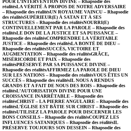
POUR L’INTERVENTION DIVINE – Rhapsodie des
réalités
LA VÉRITÉ À PROPOS DE NOTRE ADVERSAIRE
– Rhapsodie des réalités
UN ROYAUME VAINCU – Rhapsodie
des réalités
SUPÉRIEUR(E) À SATAN ET À SES
STRUCTURES – Rhapsodie des réalités
NOURRI(E)
CONTINUELLEMENT PAR LA PAROLE – Rhapsodie des
réalités
LE DON DE LA JUSTICE ET SA PUISSANCE –
Rhapsodie des réalités
COMPRENDRE LA VÉRITABLE
JUSTICE – Rhapsodie des réalités
LA BONTÉ DE DIEU –
Rhapsodie des réalités
SUCCÈS, VICTOIRE ET
AUGMENTATION – Rhapsodie des réalités
GRÂCE,
MISÉRICORDE ET PAIX – Rhapsodie des
réalités
PRÉSERVÉ PAR SA PUISSANCE DIVINE –
Rhapsodie des réalités
AFFIRMEZ LA PAROLE DE DIEU
SUR LES NATIONS – Rhapsodie des réalités
VOUS ÊTES UN
SUCCÈS – Rhapsodie des réalités
IL NOUS A RENDUS
GRANDS ET A FAIT DE NOUS DES ROIS – Rhapsodie des
réalités
L’AUTORISATION DIVINE POUR UNE
CROISSANCE INARRÊTABLE – Rhapsodie des
réalités
CHRIST – LA PIERRE ANGULAIRE – Rhapsodie des
réalités
L’ÉGLISE EST BÂTIE SUR CHRIST – Rhapsodie des
réalités
UTILISEZ LA PAROLE POUR DISCERNER LES
BONS CONSEILS – Rhapsodie des réalités
COUPEZ LES
INFLUENCES SATANIQUES – Rhapsodie des réalités
IL
PRÉSERVE TOUJOURS SON DESSEIN – Rhapsodie des