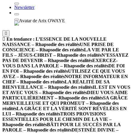
Newsletter
En tendance :
L’ESSENCE DE LA NOUVELLE
NAISSANCE – Rhapsodie des réalités
UNE PRISE DE
CONSCIENCE – Rhapsodie des réalités
LA VIE PAR LE
FILS – JÉSUS-CHRIST – Rhapsodie des réalités
N’ESSAYEZ
PAS DE DEVENIR – Rhapsodie des réalités
EXERCEZ-
VOUS DANS LA PAROLE – Rhapsodie des réalités
DE FOI
EN FOI – Rhapsodie des réalités
UTILISEZ CE QUE VOUS
AVEZ – Rhapsodie des réalités
NOTRE INFORMATEUR EN
CHEF – Rhapsodie des réalités
LA RÉALITÉ DE SA
BIENVEILLANCE – Rhapsodie des réalités
IL EST EN VOUS
ET AVEC VOUS – Rhapsodie des réalités
DIEU VOUS AIME
PARTICULIÈREMENT – Rhapsodie des réalités
SA GRÂCE
MERVEILLEUSE ET QUI PROMEUT – Rhapsodie des
réalités
LA GRÂCE ET LA VÉRITÉ SONT RÉVÉLÉES EN
LUI – Rhapsodie des réalités
TROIS PROVISIONS
ESSENTIELLES POUR LE CHEMIN DE LA VIE –
Rhapsodie des réalités
BÂTI POUR LE SUCCÈS PAR LA
PAROLE – Rhapsodie des réalités
DESTINÉE DIVINE –