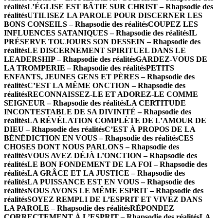
réalités
L’ÉGLISE EST BÂTIE SUR CHRIST – Rhapsodie des
réalités
UTILISEZ LA PAROLE POUR DISCERNER LES
BONS CONSEILS – Rhapsodie des réalités
COUPEZ LES
INFLUENCES SATANIQUES – Rhapsodie des réalités
IL
PRÉSERVE TOUJOURS SON DESSEIN – Rhapsodie des
réalités
LE DISCERNEMENT SPIRITUEL DANS LE
LEADERSHIP – Rhapsodie des réalités
GARDEZ-VOUS DE
LA TROMPERIE – Rhapsodie des réalités
PETITS
ENFANTS, JEUNES GENS ET PÈRES – Rhapsodie des
réalités
C’EST LA MÊME ONCTION – Rhapsodie des
réalités
RECONNAISSEZ-LE ET ADOREZ-LE COMME
SEIGNEUR – Rhapsodie des réalités
LA CERTITUDE
INCONTESTABLE DE SA DIVINITÉ – Rhapsodie des
réalités
LA RÉVÉLATION COMPLÈTE DE L’AMOUR DE
DIEU – Rhapsodie des réalités
C’EST À PROPOS DE LA
BÉNÉDICTION EN VOUS – Rhapsodie des réalités
CES
CHOSES DONT NOUS PARLONS – Rhapsodie des
réalités
VOUS AVEZ DÉJÀ L’ONCTION – Rhapsodie des
réalités
LE BON FONDEMENT DE LA FOI – Rhapsodie des
réalités
LA GRÂCE ET LA JUSTICE – Rhapsodie des
réalités
LA PUISSANCE EST EN VOUS – Rhapsodie des
réalités
NOUS AVONS LE MÊME ESPRIT – Rhapsodie des
réalités
SOYEZ REMPLI DE L’ESPRIT ET VIVEZ DANS
LA PAROLE – Rhapsodie des réalités
RÉPONDEZ
CORRECTEMENT À L’ESPRIT – Rhapsodie des réalités
LA