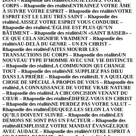
DONS – Rhapsodie des réalités
ASSUJETISSEZ VOTRE
CORPS – Rhapsodie des réalités
ENTRAINEZ VOTRE ÂME
À SUIVRE VOTRE ESPRIT – Rhapsodie des réalités
VOTRE
ESPRIT EST LE LIEU TRÈS SAINT – Rhapsodie des
réalités
LAISSEZ VOTRE ESPRIT VOUS CONDUIRE –
Rhapsodie des réalités
L’ÉGLISE EST PLUS QU’UN
BÂTIMENT – Rhapsodie des réalités
UN «SAINT BAISER» –
CE QUE CELA SIGNIFIE VRAIMENT – Rhapsodie des
réalités
AU-DELÀ DU GENRE – UN EN CHRIST –
Rhapsodie des réalités
FAITES MOURIR LES
TRANSACTIONS DU CORPS – Rhapsodie des réalités
UN
NOUVEAU TYPE D’HOMME AVEC UNE VIE DISTINCTE
– Rhapsodie des réalités
LA COMMUNION QUI CHANGE
TOUT – Rhapsodie des réalités
NE SUPPLIEZ PAS DIEU
DANS LA PRIÈRE – Rhapsodie des réalités
IL Y A QUELQUE
CHOSE DE SPÉCIAL À PROPOS DE VOUS – Rhapsodie des
réalités
LA CONNAISSANCE DE VOTRE VRAIE NATURE
– Rhapsodie des réalités
LA CIRCONCISION VENANT DU
CŒUR – Rhapsodie des réalités
ÉDIFIEZ-VOUS EN CHRIST
– Rhapsodie des réalités
NE PERDEZ PAS VOTRE SALUT –
Rhapsodie des réalités
ÉDUQUEZ-LES SELON LA VOIE
QU’ILS DOIVENT SUIVRE – Rhapsodie des réalités
LES
DÉMONS NE SONT PAS UN FACTEUR – Rhapsodie des
réalités
REMPLISSEZ VOTRE MANDAT ÉVANGÉLIQUE
AVEC AUDACE – Rhapsodie des réalités
VOTRE ESPRIT A