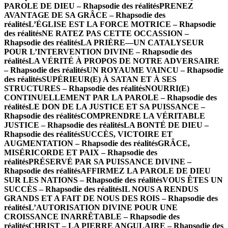
PAROLE DE DIEU – Rhapsodie des réalités
PRENEZ
AVANTAGE DE SA GRÂCE – Rhapsodie des
réalités
L’ÉGLISE EST LA FORCE MOTRICE – Rhapsodie
des réalités
NE RATEZ PAS CETTE OCCASSION –
Rhapsodie des réalités
LA PRIÈRE—UN CATALYSEUR
POUR L’INTERVENTION DIVINE – Rhapsodie des
réalités
LA VÉRITÉ À PROPOS DE NOTRE ADVERSAIRE
– Rhapsodie des réalités
UN ROYAUME VAINCU – Rhapsodie
des réalités
SUPÉRIEUR(E) À SATAN ET À SES
STRUCTURES – Rhapsodie des réalités
NOURRI(E)
CONTINUELLEMENT PAR LA PAROLE – Rhapsodie des
réalités
LE DON DE LA JUSTICE ET SA PUISSANCE –
Rhapsodie des réalités
COMPRENDRE LA VÉRITABLE
JUSTICE – Rhapsodie des réalités
LA BONTÉ DE DIEU –
Rhapsodie des réalités
SUCCÈS, VICTOIRE ET
AUGMENTATION – Rhapsodie des réalités
GRÂCE,
MISÉRICORDE ET PAIX – Rhapsodie des
réalités
PRÉSERVÉ PAR SA PUISSANCE DIVINE –
Rhapsodie des réalités
AFFIRMEZ LA PAROLE DE DIEU
SUR LES NATIONS – Rhapsodie des réalités
VOUS ÊTES UN
SUCCÈS – Rhapsodie des réalités
IL NOUS A RENDUS
GRANDS ET A FAIT DE NOUS DES ROIS – Rhapsodie des
réalités
L’AUTORISATION DIVINE POUR UNE
CROISSANCE INARRÊTABLE – Rhapsodie des
réalités
CHRIST – LA PIERRE ANGULAIRE – Rhapsodie des