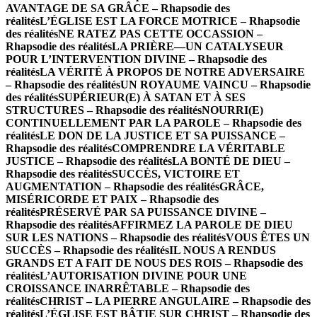
AVANTAGE DE SA GRÂCE – Rhapsodie des
réalités
L’ÉGLISE EST LA FORCE MOTRICE – Rhapsodie
des réalités
NE RATEZ PAS CETTE OCCASSION –
Rhapsodie des réalités
LA PRIÈRE—UN CATALYSEUR
POUR L’INTERVENTION DIVINE – Rhapsodie des
réalités
LA VÉRITÉ À PROPOS DE NOTRE ADVERSAIRE
– Rhapsodie des réalités
UN ROYAUME VAINCU – Rhapsodie
des réalités
SUPÉRIEUR(E) À SATAN ET À SES
STRUCTURES – Rhapsodie des réalités
NOURRI(E)
CONTINUELLEMENT PAR LA PAROLE – Rhapsodie des
réalités
LE DON DE LA JUSTICE ET SA PUISSANCE –
Rhapsodie des réalités
COMPRENDRE LA VÉRITABLE
JUSTICE – Rhapsodie des réalités
LA BONTÉ DE DIEU –
Rhapsodie des réalités
SUCCÈS, VICTOIRE ET
AUGMENTATION – Rhapsodie des réalités
GRÂCE,
MISÉRICORDE ET PAIX – Rhapsodie des
réalités
PRÉSERVÉ PAR SA PUISSANCE DIVINE –
Rhapsodie des réalités
AFFIRMEZ LA PAROLE DE DIEU
SUR LES NATIONS – Rhapsodie des réalités
VOUS ÊTES UN
SUCCÈS – Rhapsodie des réalités
IL NOUS A RENDUS
GRANDS ET A FAIT DE NOUS DES ROIS – Rhapsodie des
réalités
L’AUTORISATION DIVINE POUR UNE
CROISSANCE INARRÊTABLE – Rhapsodie des
réalités
CHRIST – LA PIERRE ANGULAIRE – Rhapsodie des
réalités
L’ÉGLISE EST BÂTIE SUR CHRIST – Rhapsodie des