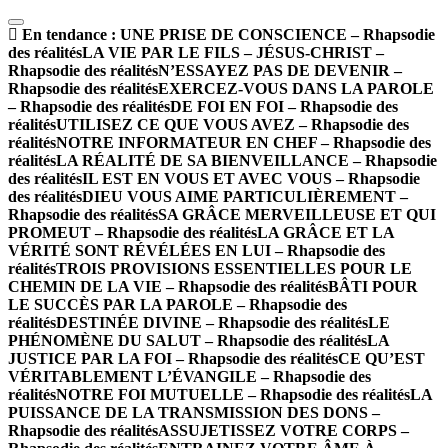
En tendance :
UNE PRISE DE CONSCIENCE – Rhapsodie
des réalités
LA VIE PAR LE FILS – JÉSUS-CHRIST –
Rhapsodie des réalités
N’ESSAYEZ PAS DE DEVENIR –
Rhapsodie des réalités
EXERCEZ-VOUS DANS LA PAROLE
– Rhapsodie des réalités
DE FOI EN FOI – Rhapsodie des
réalités
UTILISEZ CE QUE VOUS AVEZ – Rhapsodie des
réalités
NOTRE INFORMATEUR EN CHEF – Rhapsodie des
réalités
LA RÉALITÉ DE SA BIENVEILLANCE – Rhapsodie
des réalités
IL EST EN VOUS ET AVEC VOUS – Rhapsodie
des réalités
DIEU VOUS AIME PARTICULIÈREMENT –
Rhapsodie des réalités
SA GRÂCE MERVEILLEUSE ET QUI
PROMEUT – Rhapsodie des réalités
LA GRÂCE ET LA
VÉRITÉ SONT RÉVÉLÉES EN LUI – Rhapsodie des
réalités
TROIS PROVISIONS ESSENTIELLES POUR LE
CHEMIN DE LA VIE – Rhapsodie des réalités
BÂTI POUR
LE SUCCÈS PAR LA PAROLE – Rhapsodie des
réalités
DESTINÉE DIVINE – Rhapsodie des réalités
LE
PHÉNOMÈNE DU SALUT – Rhapsodie des réalités
LA
JUSTICE PAR LA FOI – Rhapsodie des réalités
CE QU’EST
VÉRITABLEMENT L’ÉVANGILE – Rhapsodie des
réalités
NOTRE FOI MUTUELLE – Rhapsodie des réalités
LA
PUISSANCE DE LA TRANSMISSION DES DONS –
Rhapsodie des réalités
ASSUJETISSEZ VOTRE CORPS –