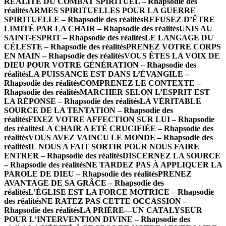
RÉALITÉ DU COMBAT SPIRITUEL – Rhapsodie des
réalités
ARMES SPIRITUELLES POUR LA GUERRE
SPIRITUELLE – Rhapsodie des réalités
REFUSEZ D’ÊTRE
LIMITÉ PAR LA CHAIR – Rhapsodie des réalités
UNIS AU
SAINT-ESPRIT – Rhapsodie des réalités
LE LANGAGE DU
CÉLESTE – Rhapsodie des réalités
PRENEZ VOTRE CORPS
EN MAIN – Rhapsodie des réalités
VOUS ÊTES LA VOIX DE
DIEU POUR VOTRE GÉNÉRATION – Rhapsodie des
réalités
LA PUISSANCE EST DANS L’ÉVANGILE –
Rhapsodie des réalités
COMPRENEZ LE CONTEXTE –
Rhapsodie des réalités
MARCHER SELON L’ESPRIT EST
LA RÉPONSE – Rhapsodie des réalités
LA VÉRITABLE
SOURCE DE LA TENTATION – Rhapsodie des
réalités
FIXEZ VOTRE AFFECTION SUR LUI – Rhapsodie
des réalités
LA CHAIR A ETÉ CRUCIFIÉE – Rhapsodie des
réalités
VOUS AVEZ VAINCU LE MONDE – Rhapsodie des
réalités
IL NOUS A FAIT SORTIR POUR NOUS FAIRE
ENTRER – Rhapsodie des réalités
DISCERNEZ LA SOURCE
– Rhapsodie des réalités
NE TARDEZ PAS À APPLIQUER LA
PAROLE DE DIEU – Rhapsodie des réalités
PRENEZ
AVANTAGE DE SA GRÂCE – Rhapsodie des
réalités
L’ÉGLISE EST LA FORCE MOTRICE – Rhapsodie
des réalités
NE RATEZ PAS CETTE OCCASSION –
Rhapsodie des réalités
LA PRIÈRE—UN CATALYSEUR
POUR L’INTERVENTION DIVINE – Rhapsodie des