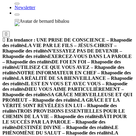
Newsletter
En tendance :
UNE PRISE DE CONSCIENCE – Rhapsodie
des réalités
LA VIE PAR LE FILS – JÉSUS-CHRIST –
Rhapsodie des réalités
N’ESSAYEZ PAS DE DEVENIR –
Rhapsodie des réalités
EXERCEZ-VOUS DANS LA PAROLE
– Rhapsodie des réalités
DE FOI EN FOI – Rhapsodie des
réalités
UTILISEZ CE QUE VOUS AVEZ – Rhapsodie des
réalités
NOTRE INFORMATEUR EN CHEF – Rhapsodie des
réalités
LA RÉALITÉ DE SA BIENVEILLANCE – Rhapsodie
des réalités
IL EST EN VOUS ET AVEC VOUS – Rhapsodie
des réalités
DIEU VOUS AIME PARTICULIÈREMENT –
Rhapsodie des réalités
SA GRÂCE MERVEILLEUSE ET QUI
PROMEUT – Rhapsodie des réalités
LA GRÂCE ET LA
VÉRITÉ SONT RÉVÉLÉES EN LUI – Rhapsodie des
réalités
TROIS PROVISIONS ESSENTIELLES POUR LE
CHEMIN DE LA VIE – Rhapsodie des réalités
BÂTI POUR
LE SUCCÈS PAR LA PAROLE – Rhapsodie des
réalités
DESTINÉE DIVINE – Rhapsodie des réalités
LE
PHÉNOMÈNE DU SALUT – Rhapsodie des réalités
LA