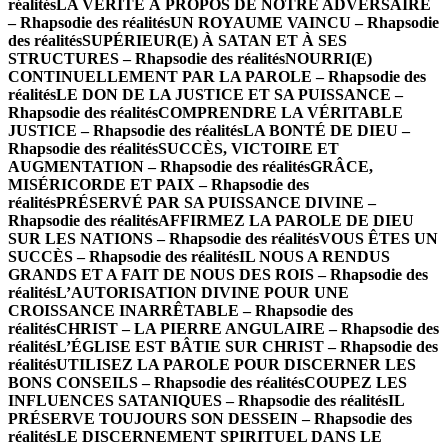
réalités
LA VÉRITÉ À PROPOS DE NOTRE ADVERSAIRE
– Rhapsodie des réalités
UN ROYAUME VAINCU – Rhapsodie
des réalités
SUPÉRIEUR(E) À SATAN ET À SES
STRUCTURES – Rhapsodie des réalités
NOURRI(E)
CONTINUELLEMENT PAR LA PAROLE – Rhapsodie des
réalités
LE DON DE LA JUSTICE ET SA PUISSANCE –
Rhapsodie des réalités
COMPRENDRE LA VÉRITABLE
JUSTICE – Rhapsodie des réalités
LA BONTÉ DE DIEU –
Rhapsodie des réalités
SUCCÈS, VICTOIRE ET
AUGMENTATION – Rhapsodie des réalités
GRÂCE,
MISÉRICORDE ET PAIX – Rhapsodie des
réalités
PRÉSERVÉ PAR SA PUISSANCE DIVINE –
Rhapsodie des réalités
AFFIRMEZ LA PAROLE DE DIEU
SUR LES NATIONS – Rhapsodie des réalités
VOUS ÊTES UN
SUCCÈS – Rhapsodie des réalités
IL NOUS A RENDUS
GRANDS ET A FAIT DE NOUS DES ROIS – Rhapsodie des
réalités
L’AUTORISATION DIVINE POUR UNE
CROISSANCE INARRÊTABLE – Rhapsodie des
réalités
CHRIST – LA PIERRE ANGULAIRE – Rhapsodie des
réalités
L’ÉGLISE EST BÂTIE SUR CHRIST – Rhapsodie des
réalités
UTILISEZ LA PAROLE POUR DISCERNER LES
BONS CONSEILS – Rhapsodie des réalités
COUPEZ LES
INFLUENCES SATANIQUES – Rhapsodie des réalités
IL
PRÉSERVE TOUJOURS SON DESSEIN – Rhapsodie des
réalités
LE DISCERNEMENT SPIRITUEL DANS LE