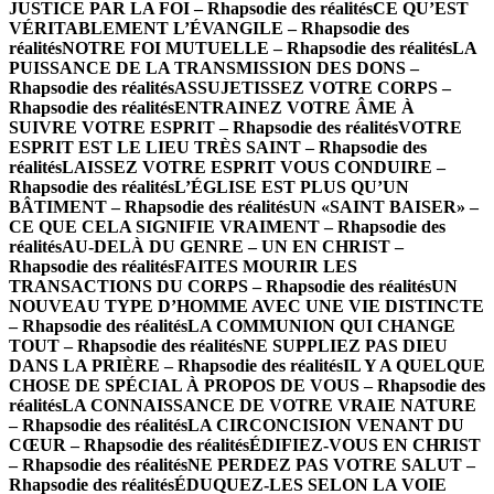
JUSTICE PAR LA FOI – Rhapsodie des réalités
CE QU’EST
VÉRITABLEMENT L’ÉVANGILE – Rhapsodie des
réalités
NOTRE FOI MUTUELLE – Rhapsodie des réalités
LA
PUISSANCE DE LA TRANSMISSION DES DONS –
Rhapsodie des réalités
ASSUJETISSEZ VOTRE CORPS –
Rhapsodie des réalités
ENTRAINEZ VOTRE ÂME À
SUIVRE VOTRE ESPRIT – Rhapsodie des réalités
VOTRE
ESPRIT EST LE LIEU TRÈS SAINT – Rhapsodie des
réalités
LAISSEZ VOTRE ESPRIT VOUS CONDUIRE –
Rhapsodie des réalités
L’ÉGLISE EST PLUS QU’UN
BÂTIMENT – Rhapsodie des réalités
UN «SAINT BAISER» –
CE QUE CELA SIGNIFIE VRAIMENT – Rhapsodie des
réalités
AU-DELÀ DU GENRE – UN EN CHRIST –
Rhapsodie des réalités
FAITES MOURIR LES
TRANSACTIONS DU CORPS – Rhapsodie des réalités
UN
NOUVEAU TYPE D’HOMME AVEC UNE VIE DISTINCTE
– Rhapsodie des réalités
LA COMMUNION QUI CHANGE
TOUT – Rhapsodie des réalités
NE SUPPLIEZ PAS DIEU
DANS LA PRIÈRE – Rhapsodie des réalités
IL Y A QUELQUE
CHOSE DE SPÉCIAL À PROPOS DE VOUS – Rhapsodie des
réalités
LA CONNAISSANCE DE VOTRE VRAIE NATURE
– Rhapsodie des réalités
LA CIRCONCISION VENANT DU
CŒUR – Rhapsodie des réalités
ÉDIFIEZ-VOUS EN CHRIST
– Rhapsodie des réalités
NE PERDEZ PAS VOTRE SALUT –
Rhapsodie des réalités
ÉDUQUEZ-LES SELON LA VOIE