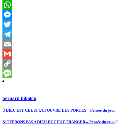
Facebook
WhatsApp
Messenger
Twitter
Telegram
Email
Gmail
Copy
Link
Message
bernard bibalou
DIEU EST CELUI QUI OUVRE LES PORTES – Pensée du jour
N’OFFRONS PAS A DIEU DU FEU ETRANGER – Pensée du jour