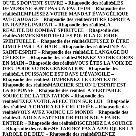
QU’ILS DOIVENT SUIVRE – Rhapsodie des réalités
LES
DÉMONS NE SONT PAS UN FACTEUR – Rhapsodie des
réalités
REMPLISSEZ VOTRE MANDAT ÉVANGÉLIQUE
AVEC AUDACE – Rhapsodie des réalités
VOTRE ESPRIT A
UN RAPPEL PARFAIT – Rhapsodie des réalités
LA
RÉALITÉ DU COMBAT SPIRITUEL – Rhapsodie des
réalités
ARMES SPIRITUELLES POUR LA GUERRE
SPIRITUELLE – Rhapsodie des réalités
REFUSEZ D’ÊTRE
LIMITÉ PAR LA CHAIR – Rhapsodie des réalités
UNIS AU
SAINT-ESPRIT – Rhapsodie des réalités
LE LANGAGE DU
CÉLESTE – Rhapsodie des réalités
PRENEZ VOTRE CORPS
EN MAIN – Rhapsodie des réalités
VOUS ÊTES LA VOIX DE
DIEU POUR VOTRE GÉNÉRATION – Rhapsodie des
réalités
LA PUISSANCE EST DANS L’ÉVANGILE –
Rhapsodie des réalités
COMPRENEZ LE CONTEXTE –
Rhapsodie des réalités
MARCHER SELON L’ESPRIT EST
LA RÉPONSE – Rhapsodie des réalités
LA VÉRITABLE
SOURCE DE LA TENTATION – Rhapsodie des
réalités
FIXEZ VOTRE AFFECTION SUR LUI – Rhapsodie
des réalités
LA CHAIR A ETÉ CRUCIFIÉE – Rhapsodie des
réalités
VOUS AVEZ VAINCU LE MONDE – Rhapsodie des
réalités
IL NOUS A FAIT SORTIR POUR NOUS FAIRE
ENTRER – Rhapsodie des réalités
DISCERNEZ LA SOURCE
– Rhapsodie des réalités
NE TARDEZ PAS À APPLIQUER LA
PAROLE DE DIEU – Rhapsodie des réalités
PRENEZ