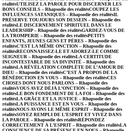
réalités
UTILISEZ LA PAROLE POUR DISCERNER LES
BONS CONSEILS – Rhapsodie des réalités
COUPEZ LES
INFLUENCES SATANIQUES – Rhapsodie des réalités
IL
PRÉSERVE TOUJOURS SON DESSEIN – Rhapsodie des
réalités
LE DISCERNEMENT SPIRITUEL DANS LE
LEADERSHIP – Rhapsodie des réalités
GARDEZ-VOUS DE
LA TROMPERIE – Rhapsodie des réalités
PETITS
ENFANTS, JEUNES GENS ET PÈRES – Rhapsodie des
réalités
C’EST LA MÊME ONCTION – Rhapsodie des
réalités
RECONNAISSEZ-LE ET ADOREZ-LE COMME
SEIGNEUR – Rhapsodie des réalités
LA CERTITUDE
INCONTESTABLE DE SA DIVINITÉ – Rhapsodie des
réalités
LA RÉVÉLATION COMPLÈTE DE L’AMOUR DE
DIEU – Rhapsodie des réalités
C’EST À PROPOS DE LA
BÉNÉDICTION EN VOUS – Rhapsodie des réalités
CES
CHOSES DONT NOUS PARLONS – Rhapsodie des
réalités
VOUS AVEZ DÉJÀ L’ONCTION – Rhapsodie des
réalités
LE BON FONDEMENT DE LA FOI – Rhapsodie des
réalités
LA GRÂCE ET LA JUSTICE – Rhapsodie des
réalités
LA PUISSANCE EST EN VOUS – Rhapsodie des
réalités
NOUS AVONS LE MÊME ESPRIT – Rhapsodie des
réalités
SOYEZ REMPLI DE L’ESPRIT ET VIVEZ DANS
LA PAROLE – Rhapsodie des réalités
RÉPONDEZ
CORRECTEMENT À L’ESPRIT – Rhapsodie des réalités
LA
CONSCIENCE DE SA PRÉSENCE EN NOUS – Rhapsodie