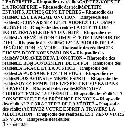
LEADERSHIP – Rhapsodie des réalités
GARDEZ-VOUS DE
LA TROMPERIE – Rhapsodie des réalités
PETITS
ENFANTS, JEUNES GENS ET PÈRES – Rhapsodie des
réalités
C’EST LA MÊME ONCTION – Rhapsodie des
réalités
RECONNAISSEZ-LE ET ADOREZ-LE COMME
SEIGNEUR – Rhapsodie des réalités
LA CERTITUDE
INCONTESTABLE DE SA DIVINITÉ – Rhapsodie des
réalités
LA RÉVÉLATION COMPLÈTE DE L’AMOUR DE
DIEU – Rhapsodie des réalités
C’EST À PROPOS DE LA
BÉNÉDICTION EN VOUS – Rhapsodie des réalités
CES
CHOSES DONT NOUS PARLONS – Rhapsodie des
réalités
VOUS AVEZ DÉJÀ L’ONCTION – Rhapsodie des
réalités
LE BON FONDEMENT DE LA FOI – Rhapsodie des
réalités
LA GRÂCE ET LA JUSTICE – Rhapsodie des
réalités
LA PUISSANCE EST EN VOUS – Rhapsodie des
réalités
NOUS AVONS LE MÊME ESPRIT – Rhapsodie des
réalités
SOYEZ REMPLI DE L’ESPRIT ET VIVEZ DANS
LA PAROLE – Rhapsodie des réalités
RÉPONDEZ
CORRECTEMENT À L’ESPRIT – Rhapsodie des réalités
LA
CONSCIENCE DE SA PRÉSENCE EN NOUS – Rhapsodie
des réalités
LE CARACTÈRE DE LA VÉRITÉ – Rhapsodie
des réalités
ACTIVEZ VOTRE ESPRIT À TRAVERS LA
MÉDITATION – Rhapsodie des réalités
IL EST VENU VIVRE
EN VOUS – Rhapsodie des réalités
7 août 2026