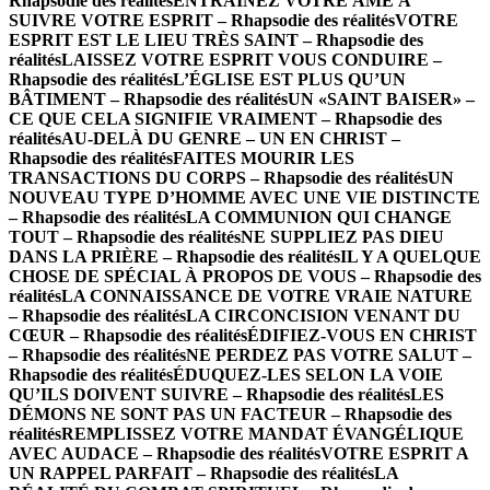
Rhapsodie des réalités
ENTRAINEZ VOTRE ÂME À
SUIVRE VOTRE ESPRIT – Rhapsodie des réalités
VOTRE
ESPRIT EST LE LIEU TRÈS SAINT – Rhapsodie des
réalités
LAISSEZ VOTRE ESPRIT VOUS CONDUIRE –
Rhapsodie des réalités
L’ÉGLISE EST PLUS QU’UN
BÂTIMENT – Rhapsodie des réalités
UN «SAINT BAISER» –
CE QUE CELA SIGNIFIE VRAIMENT – Rhapsodie des
réalités
AU-DELÀ DU GENRE – UN EN CHRIST –
Rhapsodie des réalités
FAITES MOURIR LES
TRANSACTIONS DU CORPS – Rhapsodie des réalités
UN
NOUVEAU TYPE D’HOMME AVEC UNE VIE DISTINCTE
– Rhapsodie des réalités
LA COMMUNION QUI CHANGE
TOUT – Rhapsodie des réalités
NE SUPPLIEZ PAS DIEU
DANS LA PRIÈRE – Rhapsodie des réalités
IL Y A QUELQUE
CHOSE DE SPÉCIAL À PROPOS DE VOUS – Rhapsodie des
réalités
LA CONNAISSANCE DE VOTRE VRAIE NATURE
– Rhapsodie des réalités
LA CIRCONCISION VENANT DU
CŒUR – Rhapsodie des réalités
ÉDIFIEZ-VOUS EN CHRIST
– Rhapsodie des réalités
NE PERDEZ PAS VOTRE SALUT –
Rhapsodie des réalités
ÉDUQUEZ-LES SELON LA VOIE
QU’ILS DOIVENT SUIVRE – Rhapsodie des réalités
LES
DÉMONS NE SONT PAS UN FACTEUR – Rhapsodie des
réalités
REMPLISSEZ VOTRE MANDAT ÉVANGÉLIQUE
AVEC AUDACE – Rhapsodie des réalités
VOTRE ESPRIT A
UN RAPPEL PARFAIT – Rhapsodie des réalités
LA