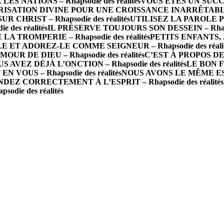
 NATIONS – Rhapsodie des réalités
VOUS ÊTES UN SUCCÈS 
ISATION DIVINE POUR UNE CROISSANCE INARRÊTABLE – R
R CHRIST – Rhapsodie des réalités
UTILISEZ LA PAROLE P
des réalités
IL PRÉSERVE TOUJOURS SON DESSEIN – Rhapsod
A TROMPERIE – Rhapsodie des réalités
PETITS ENFANTS, J
 ET ADOREZ-LE COMME SEIGNEUR – Rhapsodie des réalit
 DE DIEU – Rhapsodie des réalités
C’EST À PROPOS DE 
S AVEZ DÉJÀ L’ONCTION – Rhapsodie des réalités
LE BON FO
N VOUS – Rhapsodie des réalités
NOUS AVONS LE MÊME ESPRI
DEZ CORRECTEMENT À L’ESPRIT – Rhapsodie des réalités
die des réalités