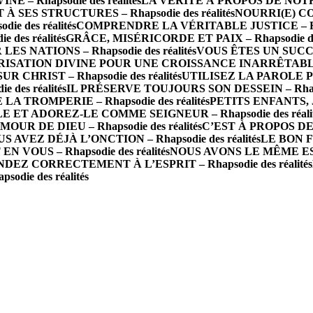
 Rhapsodie des réalités
LA VÉRITÉ À PROPOS DE NOTRE 
 SES STRUCTURES – Rhapsodie des réalités
NOURRI(E) CO
e des réalités
COMPRENDRE LA VÉRITABLE JUSTICE – Rhaps
des réalités
GRÂCE, MISÉRICORDE ET PAIX – Rhapsodie des
 NATIONS – Rhapsodie des réalités
VOUS ÊTES UN SUCCÈS 
ISATION DIVINE POUR UNE CROISSANCE INARRÊTABLE – R
R CHRIST – Rhapsodie des réalités
UTILISEZ LA PAROLE P
des réalités
IL PRÉSERVE TOUJOURS SON DESSEIN – Rhapsod
A TROMPERIE – Rhapsodie des réalités
PETITS ENFANTS, J
 ET ADOREZ-LE COMME SEIGNEUR – Rhapsodie des réalit
 DE DIEU – Rhapsodie des réalités
C’EST À PROPOS DE 
S AVEZ DÉJÀ L’ONCTION – Rhapsodie des réalités
LE BON FO
N VOUS – Rhapsodie des réalités
NOUS AVONS LE MÊME ESPRI
DEZ CORRECTEMENT À L’ESPRIT – Rhapsodie des réalités
die des réalités