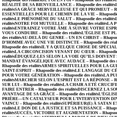
RÉALITÉ DE SA BIENVEILLANCE – Rhapsodie des réalités
réalités
SA GRÂCE MERVEILLEUSE ET QUI PROMEUT – Rhapso
ESSENTIELLES POUR LE CHEMIN DE LA VIE – Rhapsodie de
réalités
LE PHÉNOMÈNE DU SALUT – Rhapsodie des réalités
réalités
NOTRE FOI MUTUELLE – Rhapsodie des réalités
LA P
réalités
ENTRAINEZ VOTRE ÂME À SUIVRE VOTRE ESPRIT – 
VOUS CONDUIRE – Rhapsodie des réalités
L’ÉGLISE EST PLU
des réalités
AU-DELÀ DU GENRE – UN EN CHRIST – Rhapsodie 
D’HOMME AVEC UNE VIE DISTINCTE – Rhapsodie des réali
Rhapsodie des réalités
IL Y A QUELQUE CHOSE DE SPÉCIAL À 
réalités
LA CIRCONCISION VENANT DU CŒUR – Rhapsodie de
réalités
ÉDUQUEZ-LES SELON LA VOIE QU’ILS DOIVENT SUIV
MANDAT ÉVANGÉLIQUE AVEC AUDACE – Rhapsodie des ré
Rhapsodie des réalités
ARMES SPIRITUELLES POUR LA GUERRE
SAINT-ESPRIT – Rhapsodie des réalités
LE LANGAGE DU CÉLES
POUR VOTRE GÉNÉRATION – Rhapsodie des réalités
LA PUI
réalités
MARCHER SELON L’ESPRIT EST LA RÉPONSE – Rhaps
SUR LUI – Rhapsodie des réalités
LA CHAIR A ETÉ CRUCIFIÉE 
FAIRE ENTRER – Rhapsodie des réalités
DISCERNEZ LA SOURC
AVANTAGE DE SA GRÂCE – Rhapsodie des réalités
L’ÉGLISE
PRIÈRE—UN CATALYSEUR POUR L’INTERVENTION DIVINE –
VAINCU – Rhapsodie des réalités
SUPÉRIEUR(E) À SATAN ET À
réalités
LE DON DE LA JUSTICE ET SA PUISSANCE – Rhapsodi
réalités
SUCCÈS, VICTOIRE ET AUGMENTATION – Rhapsodie 