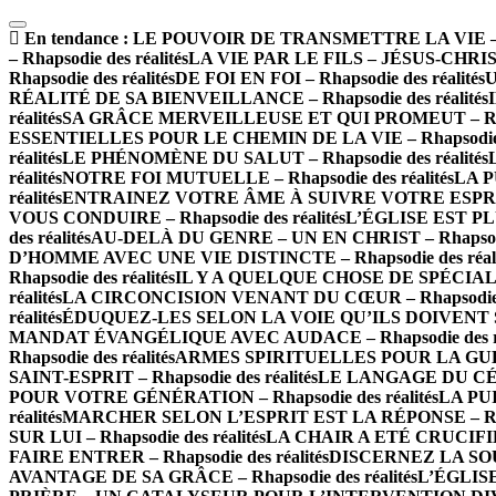
En tendance :
LE POUVOIR DE TRANSMETTRE LA VIE – Rha
– Rhapsodie des réalités
LA VIE PAR LE FILS – JÉSUS-CHRIST –
Rhapsodie des réalités
DE FOI EN FOI – Rhapsodie des réalités
U
RÉALITÉ DE SA BIENVEILLANCE – Rhapsodie des réalités
réalités
SA GRÂCE MERVEILLEUSE ET QUI PROMEUT – Rhapso
ESSENTIELLES POUR LE CHEMIN DE LA VIE – Rhapsodie de
réalités
LE PHÉNOMÈNE DU SALUT – Rhapsodie des réalités
réalités
NOTRE FOI MUTUELLE – Rhapsodie des réalités
LA P
réalités
ENTRAINEZ VOTRE ÂME À SUIVRE VOTRE ESPRIT – 
VOUS CONDUIRE – Rhapsodie des réalités
L’ÉGLISE EST PLU
des réalités
AU-DELÀ DU GENRE – UN EN CHRIST – Rhapsodie 
D’HOMME AVEC UNE VIE DISTINCTE – Rhapsodie des réali
Rhapsodie des réalités
IL Y A QUELQUE CHOSE DE SPÉCIAL À 
réalités
LA CIRCONCISION VENANT DU CŒUR – Rhapsodie de
réalités
ÉDUQUEZ-LES SELON LA VOIE QU’ILS DOIVENT SUIV
MANDAT ÉVANGÉLIQUE AVEC AUDACE – Rhapsodie des ré
Rhapsodie des réalités
ARMES SPIRITUELLES POUR LA GUERRE
SAINT-ESPRIT – Rhapsodie des réalités
LE LANGAGE DU CÉLES
POUR VOTRE GÉNÉRATION – Rhapsodie des réalités
LA PUI
réalités
MARCHER SELON L’ESPRIT EST LA RÉPONSE – Rhaps
SUR LUI – Rhapsodie des réalités
LA CHAIR A ETÉ CRUCIFIÉE 
FAIRE ENTRER – Rhapsodie des réalités
DISCERNEZ LA SOURC
AVANTAGE DE SA GRÂCE – Rhapsodie des réalités
L’ÉGLISE