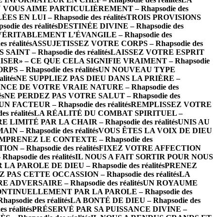
 VOUS AIME PARTICULIÈREMENT – Rhapsodie des
EN LUI – Rhapsodie des réalités
TROIS PROVISIONS
ie des réalités
DESTINÉE DIVINE – Rhapsodie des
VÉRITABLEMENT L’ÉVANGILE – Rhapsodie des
réalités
ASSUJETISSEZ VOTRE CORPS – Rhapsodie des
INT – Rhapsodie des réalités
LAISSEZ VOTRE ESPRIT
ISER» – CE QUE CELA SIGNIFIE VRAIMENT – Rhapsodie
– Rhapsodie des réalités
UN NOUVEAU TYPE
ités
NE SUPPLIEZ PAS DIEU DANS LA PRIÈRE –
CE DE VOTRE VRAIE NATURE – Rhapsodie des
és
NE PERDEZ PAS VOTRE SALUT – Rhapsodie des
FACTEUR – Rhapsodie des réalités
REMPLISSEZ VOTRE
 réalités
LA RÉALITÉ DU COMBAT SPIRITUEL –
LIMITÉ PAR LA CHAIR – Rhapsodie des réalités
UNIS AU
 – Rhapsodie des réalités
VOUS ÊTES LA VOIX DE DIEU
MPRENEZ LE CONTEXTE – Rhapsodie des
– Rhapsodie des réalités
FIXEZ VOTRE AFFECTION
psodie des réalités
IL NOUS A FAIT SORTIR POUR NOUS
 PAROLE DE DIEU – Rhapsodie des réalités
PRENEZ
 PAS CETTE OCCASSION – Rhapsodie des réalités
LA
ADVERSAIRE – Rhapsodie des réalités
UN ROYAUME
NTINUELLEMENT PAR LA PAROLE – Rhapsodie des
odie des réalités
LA BONTÉ DE DIEU – Rhapsodie des
 réalités
PRÉSERVÉ PAR SA PUISSANCE DIVINE –