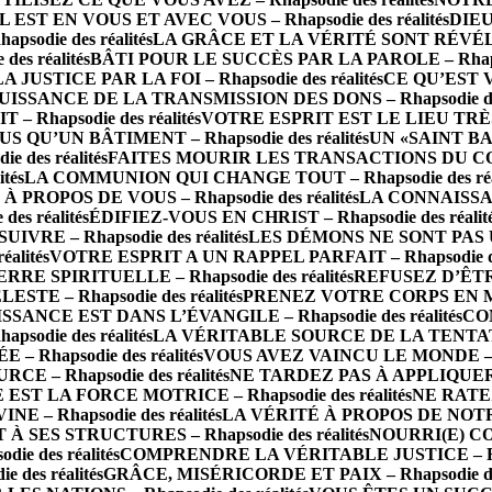
IL EST EN VOUS ET AVEC VOUS – Rhapsodie des réalités
DIEU
die des réalités
LA GRÂCE ET LA VÉRITÉ SONT RÉVÉLÉES 
s réalités
BÂTI POUR LE SUCCÈS PAR LA PAROLE – Rhapsod
LA JUSTICE PAR LA FOI – Rhapsodie des réalités
CE QU’EST 
UISSANCE DE LA TRANSMISSION DES DONS – Rhapsodie des 
Rhapsodie des réalités
VOTRE ESPRIT EST LE LIEU TRÈS SA
S QU’UN BÂTIMENT – Rhapsodie des réalités
UN «SAINT BA
des réalités
FAITES MOURIR LES TRANSACTIONS DU CORPS 
tés
LA COMMUNION QUI CHANGE TOUT – Rhapsodie des réal
PROPOS DE VOUS – Rhapsodie des réalités
LA CONNAISSAN
s réalités
ÉDIFIEZ-VOUS EN CHRIST – Rhapsodie des réalit
RE – Rhapsodie des réalités
LES DÉMONS NE SONT PAS UN 
alités
VOTRE ESPRIT A UN RAPPEL PARFAIT – Rhapsodie des
 SPIRITUELLE – Rhapsodie des réalités
REFUSEZ D’ÊTRE 
TE – Rhapsodie des réalités
PRENEZ VOTRE CORPS EN MAIN
SSANCE EST DANS L’ÉVANGILE – Rhapsodie des réalités
CO
odie des réalités
LA VÉRITABLE SOURCE DE LA TENTATION 
– Rhapsodie des réalités
VOUS AVEZ VAINCU LE MONDE – Rha
E – Rhapsodie des réalités
NE TARDEZ PAS À APPLIQUER LA
 EST LA FORCE MOTRICE – Rhapsodie des réalités
NE RATEZ
 Rhapsodie des réalités
LA VÉRITÉ À PROPOS DE NOTRE 
 SES STRUCTURES – Rhapsodie des réalités
NOURRI(E) CO
e des réalités
COMPRENDRE LA VÉRITABLE JUSTICE – Rhaps
des réalités
GRÂCE, MISÉRICORDE ET PAIX – Rhapsodie des