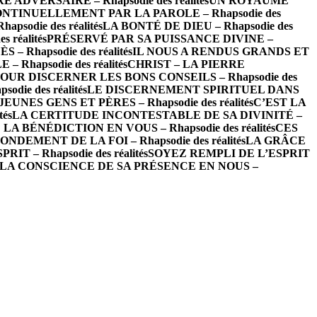
ADVERSAIRE – Rhapsodie des réalités
UN ROYAUME
NTINUELLEMENT PAR LA PAROLE – Rhapsodie des
odie des réalités
LA BONTÉ DE DIEU – Rhapsodie des
 réalités
PRÉSERVÉ PAR SA PUISSANCE DIVINE –
– Rhapsodie des réalités
IL NOUS A RENDUS GRANDS ET
hapsodie des réalités
CHRIST – LA PIERRE
OUR DISCERNER LES BONS CONSEILS – Rhapsodie des
ie des réalités
LE DISCERNEMENT SPIRITUEL DANS
EUNES GENS ET PÈRES – Rhapsodie des réalités
C’EST LA
és
LA CERTITUDE INCONTESTABLE DE SA DIVINITÉ –
LA BÉNÉDICTION EN VOUS – Rhapsodie des réalités
CES
NDEMENT DE LA FOI – Rhapsodie des réalités
LA GRÂCE
T – Rhapsodie des réalités
SOYEZ REMPLI DE L’ESPRIT
LA CONSCIENCE DE SA PRÉSENCE EN NOUS –