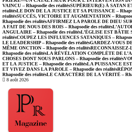
PRIÈRE—UN CATALYSEUR POUR L’INTERVENTION DIVINE –
VAINCU – Rhapsodie des réalités
SUPÉRIEUR(E) À SATAN ET À
réalités
LE DON DE LA JUSTICE ET SA PUISSANCE – Rhapsodi
réalités
SUCCÈS, VICTOIRE ET AUGMENTATION – Rhapsodie 
Rhapsodie des réalités
AFFIRMEZ LA PAROLE DE DIEU SUR LES
A FAIT DE NOUS DES ROIS – Rhapsodie des réalités
L’AUTOR
ANGULAIRE – Rhapsodie des réalités
L’ÉGLISE EST BÂTIE SU
réalités
COUPEZ LES INFLUENCES SATANIQUES – Rhapsodie 
LE LEADERSHIP – Rhapsodie des réalités
GARDEZ-VOUS DE L
MÊME ONCTION – Rhapsodie des réalités
RECONNAISSEZ-LE
Rhapsodie des réalités
LA RÉVÉLATION COMPLÈTE DE L’AMOUR
CHOSES DONT NOUS PARLONS – Rhapsodie des réalités
VOU
ET LA JUSTICE – Rhapsodie des réalités
LA PUISSANCE EST E
ET VIVEZ DANS LA PAROLE – Rhapsodie des réalités
RÉPON
Rhapsodie des réalités
LE CARACTÈRE DE LA VÉRITÉ – Rhapso
8 août 2026