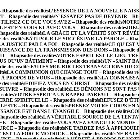
psodie des réalités
L’ESSENCE DE LA NOUVELLE NAISSANCE
 Rhapsodie des réalités
N’ESSAYEZ PAS DE DEVENIR – Rhapso
TILISEZ CE QUE VOUS AVEZ – Rhapsodie des réalités
NOTRE 
IL EST EN VOUS ET AVEC VOUS – Rhapsodie des réalités
DIEU
die des réalités
LA GRÂCE ET LA VÉRITÉ SONT RÉVÉLÉES 
s réalités
BÂTI POUR LE SUCCÈS PAR LA PAROLE – Rhapsod
LA JUSTICE PAR LA FOI – Rhapsodie des réalités
CE QU’EST 
UISSANCE DE LA TRANSMISSION DES DONS – Rhapsodie des 
Rhapsodie des réalités
VOTRE ESPRIT EST LE LIEU TRÈS SA
S QU’UN BÂTIMENT – Rhapsodie des réalités
UN «SAINT BA
des réalités
FAITES MOURIR LES TRANSACTIONS DU CORPS 
tés
LA COMMUNION QUI CHANGE TOUT – Rhapsodie des réal
PROPOS DE VOUS – Rhapsodie des réalités
LA CONNAISSAN
s réalités
ÉDIFIEZ-VOUS EN CHRIST – Rhapsodie des réalit
RE – Rhapsodie des réalités
LES DÉMONS NE SONT PAS UN 
alités
VOTRE ESPRIT A UN RAPPEL PARFAIT – Rhapsodie des
 SPIRITUELLE – Rhapsodie des réalités
REFUSEZ D’ÊTRE 
TE – Rhapsodie des réalités
PRENEZ VOTRE CORPS EN MAIN
SSANCE EST DANS L’ÉVANGILE – Rhapsodie des réalités
CO
odie des réalités
LA VÉRITABLE SOURCE DE LA TENTATION 
– Rhapsodie des réalités
VOUS AVEZ VAINCU LE MONDE – Rha
E – Rhapsodie des réalités
NE TARDEZ PAS À APPLIQUER LA
 EST LA FORCE MOTRICE – Rhapsodie des réalités
NE RATEZ