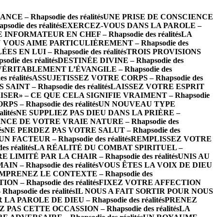
 – Rhapsodie des réalités
UNE PRISE DE CONSCIENCE
die des réalités
EXERCEZ-VOUS DANS LA PAROLE –
INFORMATEUR EN CHEF – Rhapsodie des réalités
LA
 VOUS AIME PARTICULIÈREMENT – Rhapsodie des
EN LUI – Rhapsodie des réalités
TROIS PROVISIONS
ie des réalités
DESTINÉE DIVINE – Rhapsodie des
VÉRITABLEMENT L’ÉVANGILE – Rhapsodie des
réalités
ASSUJETISSEZ VOTRE CORPS – Rhapsodie des
INT – Rhapsodie des réalités
LAISSEZ VOTRE ESPRIT
ISER» – CE QUE CELA SIGNIFIE VRAIMENT – Rhapsodie
– Rhapsodie des réalités
UN NOUVEAU TYPE
ités
NE SUPPLIEZ PAS DIEU DANS LA PRIÈRE –
CE DE VOTRE VRAIE NATURE – Rhapsodie des
és
NE PERDEZ PAS VOTRE SALUT – Rhapsodie des
FACTEUR – Rhapsodie des réalités
REMPLISSEZ VOTRE
 réalités
LA RÉALITÉ DU COMBAT SPIRITUEL –
LIMITÉ PAR LA CHAIR – Rhapsodie des réalités
UNIS AU
 – Rhapsodie des réalités
VOUS ÊTES LA VOIX DE DIEU
MPRENEZ LE CONTEXTE – Rhapsodie des
– Rhapsodie des réalités
FIXEZ VOTRE AFFECTION
psodie des réalités
IL NOUS A FAIT SORTIR POUR NOUS
 PAROLE DE DIEU – Rhapsodie des réalités
PRENEZ
 PAS CETTE OCCASSION – Rhapsodie des réalités
LA