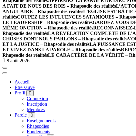
Rhapsodie des réalités
AFFIRMEZ LA PAROLE DE DIEU SUR LES
A FAIT DE NOUS DES ROIS – Rhapsodie des réalités
L’AUTOR
ANGULAIRE – Rhapsodie des réalités
L’ÉGLISE EST BÂTIE SU
réalités
COUPEZ LES INFLUENCES SATANIQUES – Rhapsodie 
LE LEADERSHIP – Rhapsodie des réalités
GARDEZ-VOUS DE L
MÊME ONCTION – Rhapsodie des réalités
RECONNAISSEZ-LE
Rhapsodie des réalités
LA RÉVÉLATION COMPLÈTE DE L’AMOUR
CHOSES DONT NOUS PARLONS – Rhapsodie des réalités
VOU
ET LA JUSTICE – Rhapsodie des réalités
LA PUISSANCE EST E
ET VIVEZ DANS LA PAROLE – Rhapsodie des réalités
RÉPON
Rhapsodie des réalités
LE CARACTÈRE DE LA VÉRITÉ – Rhapso
8 août 2026
Accueil
Être sauvé
Profil
Connexion
Inscription
Membres
Parole
Enseignements
Rhapsodies
Fondements