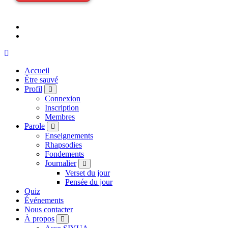
Accueil
Être sauvé
Profil
Connexion
Inscription
Membres
Parole
Enseignements
Rhapsodies
Fondements
Journalier
Verset du jour
Pensée du jour
Quiz
Événements
Nous contacter
À propos