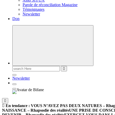
Asso SIYUA
Parole de réconciliation Magazine
Témoignages
Newsletter
Don
Newsletter
En tendance :
VOUS N’AVEZ PAS DEUX NATURES – Rhapsodi
NAISSANCE – Rhapsodie des réalités
UNE PRISE DE CONSCIEN
DEVENIR – Rhapsodie des réalités
EXERCEZ-VOUS DANS LA PA