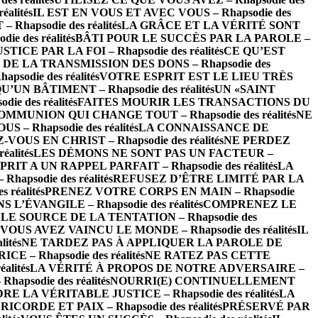
alités
IL EST EN VOUS ET AVEC VOUS – Rhapsodie des
apsodie des réalités
LA GRÂCE ET LA VÉRITÉ SONT
 des réalités
BÂTI POUR LE SUCCÈS PAR LA PAROLE –
STICE PAR LA FOI – Rhapsodie des réalités
CE QU’EST
DE LA TRANSMISSION DES DONS – Rhapsodie des
odie des réalités
VOTRE ESPRIT EST LE LIEU TRÈS
’UN BÂTIMENT – Rhapsodie des réalités
UN «SAINT
e des réalités
FAITES MOURIR LES TRANSACTIONS DU
OMMUNION QUI CHANGE TOUT – Rhapsodie des réalités
NE
– Rhapsodie des réalités
LA CONNAISSANCE DE
-VOUS EN CHRIST – Rhapsodie des réalités
NE PERDEZ
alités
LES DÉMONS NE SONT PAS UN FACTEUR –
RIT A UN RAPPEL PARFAIT – Rhapsodie des réalités
LA
psodie des réalités
REFUSEZ D’ÊTRE LIMITÉ PAR LA
réalités
PRENEZ VOTRE CORPS EN MAIN – Rhapsodie
L’ÉVANGILE – Rhapsodie des réalités
COMPRENEZ LE
LE SOURCE DE LA TENTATION – Rhapsodie des
VOUS AVEZ VAINCU LE MONDE – Rhapsodie des réalités
IL
ités
NE TARDEZ PAS À APPLIQUER LA PAROLE DE
 – Rhapsodie des réalités
NE RATEZ PAS CETTE
lités
LA VÉRITÉ À PROPOS DE NOTRE ADVERSAIRE –
psodie des réalités
NOURRI(E) CONTINUELLEMENT
 LA VÉRITABLE JUSTICE – Rhapsodie des réalités
LA
ICORDE ET PAIX – Rhapsodie des réalités
PRÉSERVÉ PAR