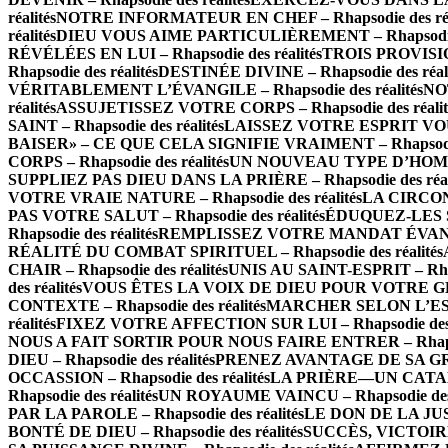
réalités
NOTRE INFORMATEUR EN CHEF – Rhapsodie des réa
réalités
DIEU VOUS AIME PARTICULIÈREMENT – Rhapsodie d
RÉVÉLÉES EN LUI – Rhapsodie des réalités
TROIS PROVISIO
Rhapsodie des réalités
DESTINÉE DIVINE – Rhapsodie des réali
VÉRITABLEMENT L’ÉVANGILE – Rhapsodie des réalités
NOT
réalités
ASSUJETISSEZ VOTRE CORPS – Rhapsodie des réalit
SAINT – Rhapsodie des réalités
LAISSEZ VOTRE ESPRIT VOUS 
BAISER» – CE QUE CELA SIGNIFIE VRAIMENT – Rhapsodie 
CORPS – Rhapsodie des réalités
UN NOUVEAU TYPE D’HOMME 
SUPPLIEZ PAS DIEU DANS LA PRIÈRE – Rhapsodie des réal
VOTRE VRAIE NATURE – Rhapsodie des réalités
LA CIRCONC
PAS VOTRE SALUT – Rhapsodie des réalités
ÉDUQUEZ-LES SE
Rhapsodie des réalités
REMPLISSEZ VOTRE MANDAT ÉVANGÉL
RÉALITÉ DU COMBAT SPIRITUEL – Rhapsodie des réalités
CHAIR – Rhapsodie des réalités
UNIS AU SAINT-ESPRIT – Rhaps
des réalités
VOUS ÊTES LA VOIX DE DIEU POUR VOTRE GÉNÉR
CONTEXTE – Rhapsodie des réalités
MARCHER SELON L’ESPRI
réalités
FIXEZ VOTRE AFFECTION SUR LUI – Rhapsodie des r
NOUS A FAIT SORTIR POUR NOUS FAIRE ENTRER – Rhapsodi
DIEU – Rhapsodie des réalités
PRENEZ AVANTAGE DE SA GRÂCE
OCCASSION – Rhapsodie des réalités
LA PRIÈRE—UN CATALY
Rhapsodie des réalités
UN ROYAUME VAINCU – Rhapsodie des r
PAR LA PAROLE – Rhapsodie des réalités
LE DON DE LA JUST
BONTÉ DE DIEU – Rhapsodie des réalités
SUCCÈS, VICTOIRE 