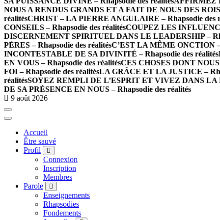
SA PUISSANCE DIVINE – Rhapsodie des réalités
AFFIRMEZ LA
NOUS A RENDUS GRANDS ET A FAIT DE NOUS DES ROIS – Rh
réalités
CHRIST – LA PIERRE ANGULAIRE – Rhapsodie des ré
CONSEILS – Rhapsodie des réalités
COUPEZ LES INFLUENCES 
DISCERNEMENT SPIRITUEL DANS LE LEADERSHIP – Rhapso
PÈRES – Rhapsodie des réalités
C’EST LA MÊME ONCTION – Rh
INCONTESTABLE DE SA DIVINITÉ – Rhapsodie des réalités
EN VOUS – Rhapsodie des réalités
CES CHOSES DONT NOUS PA
FOI – Rhapsodie des réalités
LA GRÂCE ET LA JUSTICE – Rhaps
réalités
SOYEZ REMPLI DE L’ESPRIT ET VIVEZ DANS LA PAR
DE SA PRÉSENCE EN NOUS – Rhapsodie des réalités
9 août 2026
Accueil
Être sauvé
Profil
Connexion
Inscription
Membres
Parole
Enseignements
Rhapsodies
Fondements