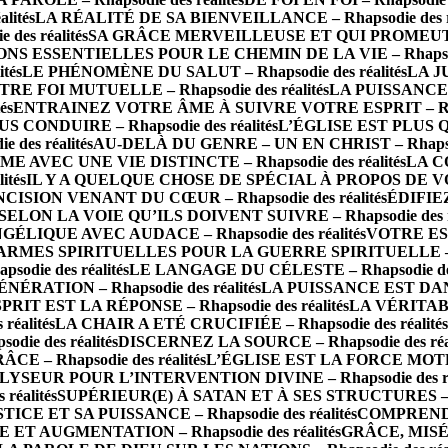
lités
LA RÉALITÉ DE SA BIENVEILLANCE – Rhapsodie des ré
es réalités
SA GRÂCE MERVEILLEUSE ET QUI PROMEUT – Rh
NS ESSENTIELLES POUR LE CHEMIN DE LA VIE – Rhapsodie
tés
LE PHÉNOMÈNE DU SALUT – Rhapsodie des réalités
LA JU
RE FOI MUTUELLE – Rhapsodie des réalités
LA PUISSANCE 
és
ENTRAINEZ VOTRE ÂME À SUIVRE VOTRE ESPRIT – Rhaps
CONDUIRE – Rhapsodie des réalités
L’ÉGLISE EST PLUS QU
des réalités
AU-DELÀ DU GENRE – UN EN CHRIST – Rhapsodi
AVEC UNE VIE DISTINCTE – Rhapsodie des réalités
LA C
ités
IL Y A QUELQUE CHOSE DE SPÉCIAL À PROPOS DE VOUS 
ISION VENANT DU CŒUR – Rhapsodie des réalités
ÉDIFIEZ
LON LA VOIE QU’ILS DOIVENT SUIVRE – Rhapsodie des ré
IQUE AVEC AUDACE – Rhapsodie des réalités
VOTRE ESP
ARMES SPIRITUELLES POUR LA GUERRE SPIRITUELLE – Rha
odie des réalités
LE LANGAGE DU CÉLESTE – Rhapsodie des 
ATION – Rhapsodie des réalités
LA PUISSANCE EST DANS 
T EST LA RÉPONSE – Rhapsodie des réalités
LA VÉRITAB
éalités
LA CHAIR A ETÉ CRUCIFIÉE – Rhapsodie des réalités
e des réalités
DISCERNEZ LA SOURCE – Rhapsodie des réal
 – Rhapsodie des réalités
L’ÉGLISE EST LA FORCE MOTRICE
SEUR POUR L’INTERVENTION DIVINE – Rhapsodie des réa
éalités
SUPÉRIEUR(E) À SATAN ET À SES STRUCTURES – Rha
ICE ET SA PUISSANCE – Rhapsodie des réalités
COMPRENDRE
ET AUGMENTATION – Rhapsodie des réalités
GRÂCE, MISÉR