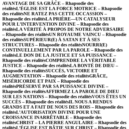
AVANTAGE DE SA GRÂCE – Rhapsodie des
réalités
L’ÉGLISE EST LA FORCE MOTRICE – Rhapsodie
des réalités
NE RATEZ PAS CETTE OCCASSION –
Rhapsodie des réalités
LA PRIÈRE—UN CATALYSEUR
POUR L’INTERVENTION DIVINE – Rhapsodie des
réalités
LA VÉRITÉ À PROPOS DE NOTRE ADVERSAIRE
– Rhapsodie des réalités
UN ROYAUME VAINCU – Rhapsodie
des réalités
SUPÉRIEUR(E) À SATAN ET À SES
STRUCTURES – Rhapsodie des réalités
NOURRI(E)
CONTINUELLEMENT PAR LA PAROLE – Rhapsodie des
réalités
LE DON DE LA JUSTICE ET SA PUISSANCE –
Rhapsodie des réalités
COMPRENDRE LA VÉRITABLE
JUSTICE – Rhapsodie des réalités
LA BONTÉ DE DIEU –
Rhapsodie des réalités
SUCCÈS, VICTOIRE ET
AUGMENTATION – Rhapsodie des réalités
GRÂCE,
MISÉRICORDE ET PAIX – Rhapsodie des
réalités
PRÉSERVÉ PAR SA PUISSANCE DIVINE –
Rhapsodie des réalités
AFFIRMEZ LA PAROLE DE DIEU
SUR LES NATIONS – Rhapsodie des réalités
VOUS ÊTES UN
SUCCÈS – Rhapsodie des réalités
IL NOUS A RENDUS
GRANDS ET A FAIT DE NOUS DES ROIS – Rhapsodie des
réalités
L’AUTORISATION DIVINE POUR UNE
CROISSANCE INARRÊTABLE – Rhapsodie des
réalités
CHRIST – LA PIERRE ANGULAIRE – Rhapsodie des
réalités
L’ÉGLISE EST BÂTIE SUR CHRIST – Rhapsodie des