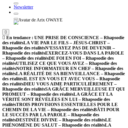
Newsletter
En tendance :
UNE PRISE DE CONSCIENCE – Rhapsodie
des réalités
LA VIE PAR LE FILS – JÉSUS-CHRIST –
Rhapsodie des réalités
N’ESSAYEZ PAS DE DEVENIR –
Rhapsodie des réalités
EXERCEZ-VOUS DANS LA PAROLE
– Rhapsodie des réalités
DE FOI EN FOI – Rhapsodie des
réalités
UTILISEZ CE QUE VOUS AVEZ – Rhapsodie des
réalités
NOTRE INFORMATEUR EN CHEF – Rhapsodie des
réalités
LA RÉALITÉ DE SA BIENVEILLANCE – Rhapsodie
des réalités
IL EST EN VOUS ET AVEC VOUS – Rhapsodie
des réalités
DIEU VOUS AIME PARTICULIÈREMENT –
Rhapsodie des réalités
SA GRÂCE MERVEILLEUSE ET QUI
PROMEUT – Rhapsodie des réalités
LA GRÂCE ET LA
VÉRITÉ SONT RÉVÉLÉES EN LUI – Rhapsodie des
réalités
TROIS PROVISIONS ESSENTIELLES POUR LE
CHEMIN DE LA VIE – Rhapsodie des réalités
BÂTI POUR
LE SUCCÈS PAR LA PAROLE – Rhapsodie des
réalités
DESTINÉE DIVINE – Rhapsodie des réalités
LE
PHÉNOMÈNE DU SALUT – Rhapsodie des réalités
LA