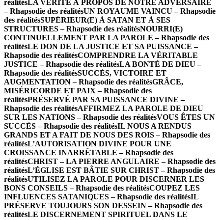
réalités
LA VÉRITÉ À PROPOS DE NOTRE ADVERSAIRE
– Rhapsodie des réalités
UN ROYAUME VAINCU – Rhapsodie
des réalités
SUPÉRIEUR(E) À SATAN ET À SES
STRUCTURES – Rhapsodie des réalités
NOURRI(E)
CONTINUELLEMENT PAR LA PAROLE – Rhapsodie des
réalités
LE DON DE LA JUSTICE ET SA PUISSANCE –
Rhapsodie des réalités
COMPRENDRE LA VÉRITABLE
JUSTICE – Rhapsodie des réalités
LA BONTÉ DE DIEU –
Rhapsodie des réalités
SUCCÈS, VICTOIRE ET
AUGMENTATION – Rhapsodie des réalités
GRÂCE,
MISÉRICORDE ET PAIX – Rhapsodie des
réalités
PRÉSERVÉ PAR SA PUISSANCE DIVINE –
Rhapsodie des réalités
AFFIRMEZ LA PAROLE DE DIEU
SUR LES NATIONS – Rhapsodie des réalités
VOUS ÊTES UN
SUCCÈS – Rhapsodie des réalités
IL NOUS A RENDUS
GRANDS ET A FAIT DE NOUS DES ROIS – Rhapsodie des
réalités
L’AUTORISATION DIVINE POUR UNE
CROISSANCE INARRÊTABLE – Rhapsodie des
réalités
CHRIST – LA PIERRE ANGULAIRE – Rhapsodie des
réalités
L’ÉGLISE EST BÂTIE SUR CHRIST – Rhapsodie des
réalités
UTILISEZ LA PAROLE POUR DISCERNER LES
BONS CONSEILS – Rhapsodie des réalités
COUPEZ LES
INFLUENCES SATANIQUES – Rhapsodie des réalités
IL
PRÉSERVE TOUJOURS SON DESSEIN – Rhapsodie des
réalités
LE DISCERNEMENT SPIRITUEL DANS LE