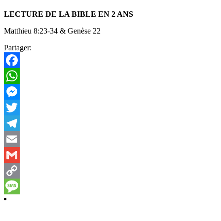
LECTURE DE LA BIBLE EN 2 ANS
Matthieu 8:23-34 & Genèse 22
Partager:
Facebook
WhatsApp
Messenger
Twitter
Telegram
Email
Gmail
Copy
Link
Message