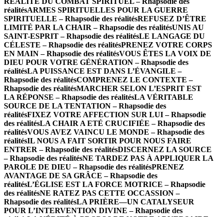
RÉALITÉ DU COMBAT SPIRITUEL – Rhapsodie des
réalités
ARMES SPIRITUELLES POUR LA GUERRE
SPIRITUELLE – Rhapsodie des réalités
REFUSEZ D’ÊTRE
LIMITÉ PAR LA CHAIR – Rhapsodie des réalités
UNIS AU
SAINT-ESPRIT – Rhapsodie des réalités
LE LANGAGE DU
CÉLESTE – Rhapsodie des réalités
PRENEZ VOTRE CORPS
EN MAIN – Rhapsodie des réalités
VOUS ÊTES LA VOIX DE
DIEU POUR VOTRE GÉNÉRATION – Rhapsodie des
réalités
LA PUISSANCE EST DANS L’ÉVANGILE –
Rhapsodie des réalités
COMPRENEZ LE CONTEXTE –
Rhapsodie des réalités
MARCHER SELON L’ESPRIT EST
LA RÉPONSE – Rhapsodie des réalités
LA VÉRITABLE
SOURCE DE LA TENTATION – Rhapsodie des
réalités
FIXEZ VOTRE AFFECTION SUR LUI – Rhapsodie
des réalités
LA CHAIR A ETÉ CRUCIFIÉE – Rhapsodie des
réalités
VOUS AVEZ VAINCU LE MONDE – Rhapsodie des
réalités
IL NOUS A FAIT SORTIR POUR NOUS FAIRE
ENTRER – Rhapsodie des réalités
DISCERNEZ LA SOURCE
– Rhapsodie des réalités
NE TARDEZ PAS À APPLIQUER LA
PAROLE DE DIEU – Rhapsodie des réalités
PRENEZ
AVANTAGE DE SA GRÂCE – Rhapsodie des
réalités
L’ÉGLISE EST LA FORCE MOTRICE – Rhapsodie
des réalités
NE RATEZ PAS CETTE OCCASSION –
Rhapsodie des réalités
LA PRIÈRE—UN CATALYSEUR
POUR L’INTERVENTION DIVINE – Rhapsodie des