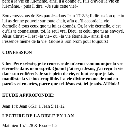
père a la vie en lui-même, ainsi il a donné au Fils d’avoir la vie en
lui-même,» puis Il dira, «Je suis cette vie!»
Souvenez-vous de Ses paroles dans Jean 17:2-3; Il dit: «selon que tu
lui as donné pouvoir sur toute chair, afin qu’il accorde la vie
éternelle à tous ceux que tu lui as donnés. Or, la vie éternelle, c’est
qu’ils te connaissent, toi, le seul vrai Dieu, et celui que tu as envoyé,
Jésus Christ.» Il est «la vie» ou «la vie éternelle,» ainsi Il est
l’essence même de la vie. Gloire à Son Nom pour toujours!
CONFESSION
Cher Père céleste, je te remercie de m’avoir communiqué la vie
éternelle dans mon esprit. Quand j’ai reçu Jésus, j’ai reçu la vie
dans son entièreté. Je suis plein de vie, et tout ce que je fais
manifeste la vie incorruptible. La vie divine émane de moi en
paroles et en actes, parce que tel Jésus est, tel je suis. Alléluia!
ÉTUDE APPROFONDIE:
Jean 1:4; Jean 6:51; 1 Jean 5:11-12
LECTURE DE LA BIBLE EN 1 AN
Matthieu 15:1-28 & Exode 1-2