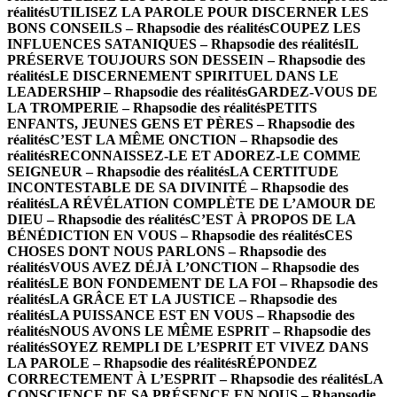
réalités
UTILISEZ LA PAROLE POUR DISCERNER LES
BONS CONSEILS – Rhapsodie des réalités
COUPEZ LES
INFLUENCES SATANIQUES – Rhapsodie des réalités
IL
PRÉSERVE TOUJOURS SON DESSEIN – Rhapsodie des
réalités
LE DISCERNEMENT SPIRITUEL DANS LE
LEADERSHIP – Rhapsodie des réalités
GARDEZ-VOUS DE
LA TROMPERIE – Rhapsodie des réalités
PETITS
ENFANTS, JEUNES GENS ET PÈRES – Rhapsodie des
réalités
C’EST LA MÊME ONCTION – Rhapsodie des
réalités
RECONNAISSEZ-LE ET ADOREZ-LE COMME
SEIGNEUR – Rhapsodie des réalités
LA CERTITUDE
INCONTESTABLE DE SA DIVINITÉ – Rhapsodie des
réalités
LA RÉVÉLATION COMPLÈTE DE L’AMOUR DE
DIEU – Rhapsodie des réalités
C’EST À PROPOS DE LA
BÉNÉDICTION EN VOUS – Rhapsodie des réalités
CES
CHOSES DONT NOUS PARLONS – Rhapsodie des
réalités
VOUS AVEZ DÉJÀ L’ONCTION – Rhapsodie des
réalités
LE BON FONDEMENT DE LA FOI – Rhapsodie des
réalités
LA GRÂCE ET LA JUSTICE – Rhapsodie des
réalités
LA PUISSANCE EST EN VOUS – Rhapsodie des
réalités
NOUS AVONS LE MÊME ESPRIT – Rhapsodie des
réalités
SOYEZ REMPLI DE L’ESPRIT ET VIVEZ DANS
LA PAROLE – Rhapsodie des réalités
RÉPONDEZ
CORRECTEMENT À L’ESPRIT – Rhapsodie des réalités
LA
CONSCIENCE DE SA PRÉSENCE EN NOUS – Rhapsodie