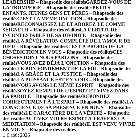
LEADERSHIP – Rhapsodie des réalités
GARDEZ-VOUS DE
LA TROMPERIE – Rhapsodie des réalités
PETITS
ENFANTS, JEUNES GENS ET PÈRES – Rhapsodie des
réalités
C’EST LA MÊME ONCTION – Rhapsodie des
réalités
RECONNAISSEZ-LE ET ADOREZ-LE COMME
SEIGNEUR – Rhapsodie des réalités
LA CERTITUDE
INCONTESTABLE DE SA DIVINITÉ – Rhapsodie des
réalités
LA RÉVÉLATION COMPLÈTE DE L’AMOUR DE
DIEU – Rhapsodie des réalités
C’EST À PROPOS DE LA
BÉNÉDICTION EN VOUS – Rhapsodie des réalités
CES
CHOSES DONT NOUS PARLONS – Rhapsodie des
réalités
VOUS AVEZ DÉJÀ L’ONCTION – Rhapsodie des
réalités
LE BON FONDEMENT DE LA FOI – Rhapsodie des
réalités
LA GRÂCE ET LA JUSTICE – Rhapsodie des
réalités
LA PUISSANCE EST EN VOUS – Rhapsodie des
réalités
NOUS AVONS LE MÊME ESPRIT – Rhapsodie des
réalités
SOYEZ REMPLI DE L’ESPRIT ET VIVEZ DANS
LA PAROLE – Rhapsodie des réalités
RÉPONDEZ
CORRECTEMENT À L’ESPRIT – Rhapsodie des réalités
LA
CONSCIENCE DE SA PRÉSENCE EN NOUS – Rhapsodie
des réalités
LE CARACTÈRE DE LA VÉRITÉ – Rhapsodie
des réalités
ACTIVEZ VOTRE ESPRIT À TRAVERS LA
MÉDITATION – Rhapsodie des réalités
IL EST VENU VIVRE
EN VOUS – Rhapsodie des réalités
6 août 2026