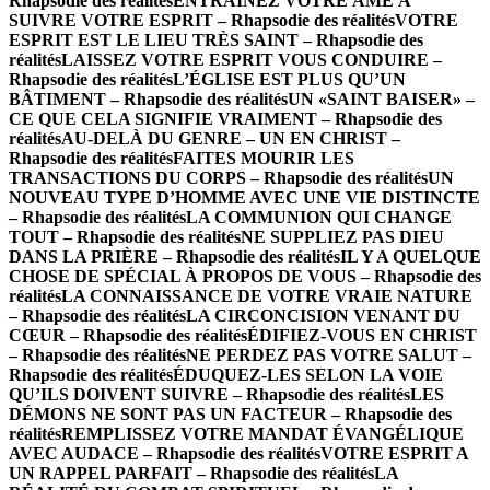
Rhapsodie des réalités
ENTRAINEZ VOTRE ÂME À
SUIVRE VOTRE ESPRIT – Rhapsodie des réalités
VOTRE
ESPRIT EST LE LIEU TRÈS SAINT – Rhapsodie des
réalités
LAISSEZ VOTRE ESPRIT VOUS CONDUIRE –
Rhapsodie des réalités
L’ÉGLISE EST PLUS QU’UN
BÂTIMENT – Rhapsodie des réalités
UN «SAINT BAISER» –
CE QUE CELA SIGNIFIE VRAIMENT – Rhapsodie des
réalités
AU-DELÀ DU GENRE – UN EN CHRIST –
Rhapsodie des réalités
FAITES MOURIR LES
TRANSACTIONS DU CORPS – Rhapsodie des réalités
UN
NOUVEAU TYPE D’HOMME AVEC UNE VIE DISTINCTE
– Rhapsodie des réalités
LA COMMUNION QUI CHANGE
TOUT – Rhapsodie des réalités
NE SUPPLIEZ PAS DIEU
DANS LA PRIÈRE – Rhapsodie des réalités
IL Y A QUELQUE
CHOSE DE SPÉCIAL À PROPOS DE VOUS – Rhapsodie des
réalités
LA CONNAISSANCE DE VOTRE VRAIE NATURE
– Rhapsodie des réalités
LA CIRCONCISION VENANT DU
CŒUR – Rhapsodie des réalités
ÉDIFIEZ-VOUS EN CHRIST
– Rhapsodie des réalités
NE PERDEZ PAS VOTRE SALUT –
Rhapsodie des réalités
ÉDUQUEZ-LES SELON LA VOIE
QU’ILS DOIVENT SUIVRE – Rhapsodie des réalités
LES
DÉMONS NE SONT PAS UN FACTEUR – Rhapsodie des
réalités
REMPLISSEZ VOTRE MANDAT ÉVANGÉLIQUE
AVEC AUDACE – Rhapsodie des réalités
VOTRE ESPRIT A
UN RAPPEL PARFAIT – Rhapsodie des réalités
LA