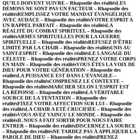
QU’ILS DOIVENT SUIVRE – Rhapsodie des réalités
LES
DÉMONS NE SONT PAS UN FACTEUR – Rhapsodie des
réalités
REMPLISSEZ VOTRE MANDAT ÉVANGÉLIQUE
AVEC AUDACE – Rhapsodie des réalités
VOTRE ESPRIT A
UN RAPPEL PARFAIT – Rhapsodie des réalités
LA
RÉALITÉ DU COMBAT SPIRITUEL – Rhapsodie des
réalités
ARMES SPIRITUELLES POUR LA GUERRE
SPIRITUELLE – Rhapsodie des réalités
REFUSEZ D’ÊTRE
LIMITÉ PAR LA CHAIR – Rhapsodie des réalités
UNIS AU
SAINT-ESPRIT – Rhapsodie des réalités
LE LANGAGE DU
CÉLESTE – Rhapsodie des réalités
PRENEZ VOTRE CORPS
EN MAIN – Rhapsodie des réalités
VOUS ÊTES LA VOIX DE
DIEU POUR VOTRE GÉNÉRATION – Rhapsodie des
réalités
LA PUISSANCE EST DANS L’ÉVANGILE –
Rhapsodie des réalités
COMPRENEZ LE CONTEXTE –
Rhapsodie des réalités
MARCHER SELON L’ESPRIT EST
LA RÉPONSE – Rhapsodie des réalités
LA VÉRITABLE
SOURCE DE LA TENTATION – Rhapsodie des
réalités
FIXEZ VOTRE AFFECTION SUR LUI – Rhapsodie
des réalités
LA CHAIR A ETÉ CRUCIFIÉE – Rhapsodie des
réalités
VOUS AVEZ VAINCU LE MONDE – Rhapsodie des
réalités
IL NOUS A FAIT SORTIR POUR NOUS FAIRE
ENTRER – Rhapsodie des réalités
DISCERNEZ LA SOURCE
– Rhapsodie des réalités
NE TARDEZ PAS À APPLIQUER LA
PAROLE DE DIEU – Rhapsodie des réalités
PRENEZ