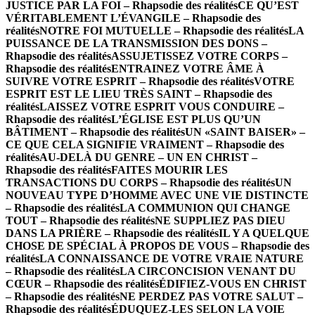
JUSTICE PAR LA FOI – Rhapsodie des réalités
CE QU’EST
VÉRITABLEMENT L’ÉVANGILE – Rhapsodie des
réalités
NOTRE FOI MUTUELLE – Rhapsodie des réalités
LA
PUISSANCE DE LA TRANSMISSION DES DONS –
Rhapsodie des réalités
ASSUJETISSEZ VOTRE CORPS –
Rhapsodie des réalités
ENTRAINEZ VOTRE ÂME À
SUIVRE VOTRE ESPRIT – Rhapsodie des réalités
VOTRE
ESPRIT EST LE LIEU TRÈS SAINT – Rhapsodie des
réalités
LAISSEZ VOTRE ESPRIT VOUS CONDUIRE –
Rhapsodie des réalités
L’ÉGLISE EST PLUS QU’UN
BÂTIMENT – Rhapsodie des réalités
UN «SAINT BAISER» –
CE QUE CELA SIGNIFIE VRAIMENT – Rhapsodie des
réalités
AU-DELÀ DU GENRE – UN EN CHRIST –
Rhapsodie des réalités
FAITES MOURIR LES
TRANSACTIONS DU CORPS – Rhapsodie des réalités
UN
NOUVEAU TYPE D’HOMME AVEC UNE VIE DISTINCTE
– Rhapsodie des réalités
LA COMMUNION QUI CHANGE
TOUT – Rhapsodie des réalités
NE SUPPLIEZ PAS DIEU
DANS LA PRIÈRE – Rhapsodie des réalités
IL Y A QUELQUE
CHOSE DE SPÉCIAL À PROPOS DE VOUS – Rhapsodie des
réalités
LA CONNAISSANCE DE VOTRE VRAIE NATURE
– Rhapsodie des réalités
LA CIRCONCISION VENANT DU
CŒUR – Rhapsodie des réalités
ÉDIFIEZ-VOUS EN CHRIST
– Rhapsodie des réalités
NE PERDEZ PAS VOTRE SALUT –
Rhapsodie des réalités
ÉDUQUEZ-LES SELON LA VOIE