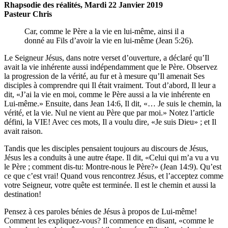
Rhapsodie des réalités, Mardi 22 Janvier 2019
Pasteur Chris
Car, comme le Père a la vie en lui-même, ainsi il a
donné au Fils d’avoir la vie en lui-même (Jean 5:26).
Le Seigneur Jésus, dans notre verset d’ouverture, a déclaré qu’Il
avait la vie inhérente aussi indépendamment que le Père. Observez
la progression de la vérité, au fur et à mesure qu’Il amenait Ses
disciples à comprendre qui Il était vraiment. Tout d’abord, Il leur a
dit, «J’ai la vie en moi, comme le Père aussi a la vie inhérente en
Lui-même.» Ensuite, dans Jean 14:6, Il dit, «… Je suis le chemin, la
vérité, et la vie. Nul ne vient au Père que par moi.» Notez l’article
défini, la VIE! Avec ces mots, Il a voulu dire, «Je suis Dieu» ; et Il
avait raison.
Tandis que les disciples pensaient toujours au discours de Jésus,
Jésus les a conduits à une autre étape. Il dit, «Celui qui m’a vu a vu
le Père ; comment dis-tu: Montre-nous le Père?» (Jean 14:9). Qu’est
ce que c’est vrai! Quand vous rencontrez Jésus, et l’acceptez comme
votre Seigneur, votre quête est terminée. Il est le chemin et aussi la
destination!
Pensez à ces paroles bénies de Jésus à propos de Lui-même!
Comment les expliquez-vous? Il commence en disant, «comme le