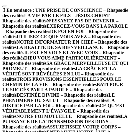
En tendance :
UNE PRISE DE CONSCIENCE – Rhapsodie
des réalités
LA VIE PAR LE FILS – JÉSUS-CHRIST –
Rhapsodie des réalités
N’ESSAYEZ PAS DE DEVENIR –
Rhapsodie des réalités
EXERCEZ-VOUS DANS LA PAROLE
– Rhapsodie des réalités
DE FOI EN FOI – Rhapsodie des
réalités
UTILISEZ CE QUE VOUS AVEZ – Rhapsodie des
réalités
NOTRE INFORMATEUR EN CHEF – Rhapsodie des
réalités
LA RÉALITÉ DE SA BIENVEILLANCE – Rhapsodie
des réalités
IL EST EN VOUS ET AVEC VOUS – Rhapsodie
des réalités
DIEU VOUS AIME PARTICULIÈREMENT –
Rhapsodie des réalités
SA GRÂCE MERVEILLEUSE ET QUI
PROMEUT – Rhapsodie des réalités
LA GRÂCE ET LA
VÉRITÉ SONT RÉVÉLÉES EN LUI – Rhapsodie des
réalités
TROIS PROVISIONS ESSENTIELLES POUR LE
CHEMIN DE LA VIE – Rhapsodie des réalités
BÂTI POUR
LE SUCCÈS PAR LA PAROLE – Rhapsodie des
réalités
DESTINÉE DIVINE – Rhapsodie des réalités
LE
PHÉNOMÈNE DU SALUT – Rhapsodie des réalités
LA
JUSTICE PAR LA FOI – Rhapsodie des réalités
CE QU’EST
VÉRITABLEMENT L’ÉVANGILE – Rhapsodie des
réalités
NOTRE FOI MUTUELLE – Rhapsodie des réalités
LA
PUISSANCE DE LA TRANSMISSION DES DONS –
Rhapsodie des réalités
ASSUJETISSEZ VOTRE CORPS –